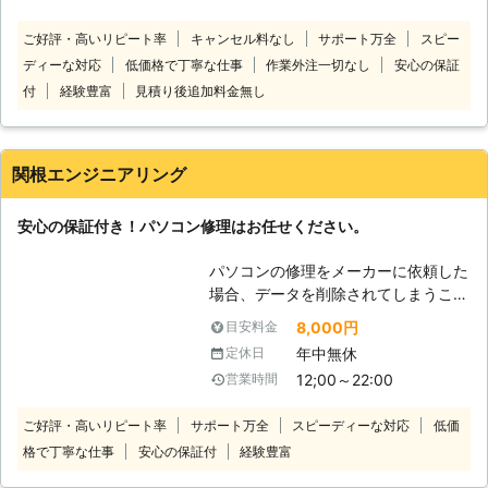
があれば当社にお任せください。当社
ご好評・高いリピート率
キャンセル料なし
サポート万全
スピー
は、宅配専門のパソコン修理店です。
ディーな対応
低価格で丁寧な仕事
作業外注一切なし
安心の保証
修理してほしいパソコンを送っていた
だければすぐに対応いたします。全国
付
経験豊富
見積り後追加料金無し
対応しておりますので北海道や沖縄、
離島でも問題ありません！安心してパ
ソコン修理をご依頼ください。 当社
関根エンジニアリング
のパソコン修理費用は、安心でわかり
やすい料金設定になっております。必
安心の保証付き！パソコン修理はお任せください。
要な費用は「パソコンの発送料」＋
「修理代」＋「部品代」のみです。修
パソコンの修理をメーカーに依頼した
理完了後の「パソコン返却送料」は当
場合、データを削除されてしまうこと
社が負担いたします！基本料金や診断
がほとんどです。 また、保証期間が
料金などは一切かかりません！低価格
8,000円
目安料金
過ぎているPCに至っては、部品がな
で修理しますのでご安心ください。
年中無休
定休日
いこともあります。 しかし、ちょっ
変なサイトを誤ってクリックしてウイ
12;00～22:00
営業時間
とした故障程度ならまだまだ使い続け
ルスに感染してしまったほか、液晶画
たいと考える方も多いはず。 当社は
面が割れて黒いスミのようなものが出
ご好評・高いリピート率
サポート万全
スピーディーな対応
低価
パソコンの修理やデータ復旧を3,000
ているといったパソコントラブルはな
格で丁寧な仕事
安心の保証付
経験豊富
件近くこなしている実績豊富な修理業
かなか自分で解決することが難しいで
者です。 多数の経験を積み重ねた弊
す。そんなときこそぜひ当社までご相