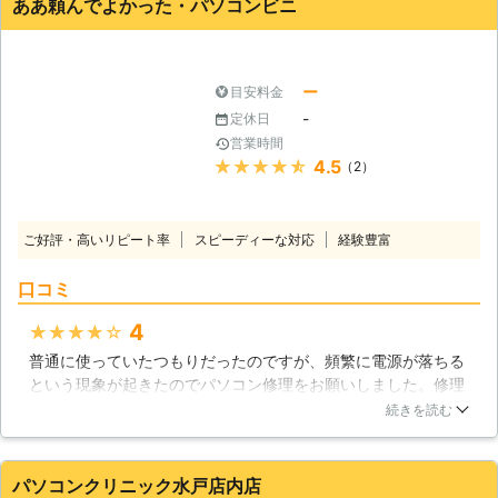
ああ頼んでよかった・パソコンビニ
スプレイ故障修理 ・パソコン電源不
具合対処 ・OSの起動 ・SSD換装サー
ビス ・データ復旧、復元 ・ウイルス
駆除 ・パソコン再生 ・OSインストー
ー
目安料金
ル代行 ・パーツの増設や交換 ●お客
-
定休日
様の都合に合ったご依頼方法！ 当店
営業時間
へのご依頼方法は、店舗への持ち込
★★★★★
4.5
（2）
み・宅配便での郵送・出張訪問の3種
類から、お客様の都合に合わせた方法
でお選びいただけます。 当店は東京
ご好評・高いリピート率
スピーディーな対応
経験豊富
都豊島区東池袋に店舗を構えています
ので、持ち込みの際はこちらまでお尋
口コミ
ねください。 また修理内容によって
は、当日中に修理を終わらせお渡しす
4
★★★★★
ることもできますので、まずは当店ま
普通に使っていたつもりだったのですが、頻繁に電源が落ちる
でご相談を。 ●年中無休で営業して
という現象が起きたのでパソコン修理をお願いしました。修理
います！ 当店は年中無休で営業して
といってもソフトウェアの不具合などを見てもらった感じで、
続きを読む
いますので、平日はお仕事で忙しいと
作業自体はそれほど困難ではなかったようです。対応が良かっ
いう方も土日や祝日など都合の良いス
たので、不安も特になく利用できました。コストに見合ったサ
ケジュール調整を組みます。 いつで
ービスだと思いますね。
パソコンクリニック水戸店内店
もご利用いただけますのでお任せくだ