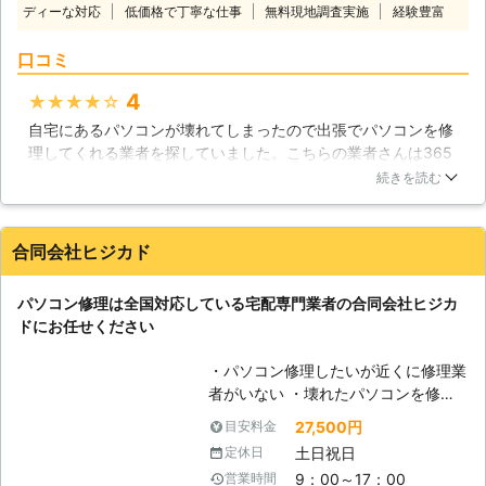
い。弊社では液晶不良や起動不良も対
ディーな対応
低価格で丁寧な仕事
無料現地調査実施
経験豊富
絵など様々なデータを保管しておくス
応しており、データ復旧の知識、技術
トレージやアーカイブとしても欠かせ
も御座います。どこよりも親切、どこ
口コミ
ないものです。そんなパソコンは、沢
よりも低価格なサービスでパソコンの
山のパーツが組み合わされた集合体で
様々なトラブルを迅速に解決させて頂
4
★★★★★
す。どれか一つが欠けるだけでも、作
きますので、不具合が見られましたら
自宅にあるパソコンが壊れてしまったので出張でパソコンを修
動しなくなる場合があります。トラブ
一度ご連絡ください。また、お見積り
理してくれる業者を探していました。こちらの業者さんは365
ルの原因を突き止めることは大変難し
も無料で承っております。
日24時間対応してくれるということやサポートが万全というこ
いものですが、株式会社トゥサンライ
続きを読む
と、そして経験も豊富だということに魅力を感じたのでお願い
ズでは原因追究から丁寧にパソコン修
することにしました。当日来てくれたスタッフの人は見た感じ
理に対応させていただいておりますの
から対応までわりと気持ちのいい人で説明も分かりやすくて良
で、どうぞご利用ください。 【現場
合同会社ヒジカド
かったと思います。パソコンも無事に直ったのでとても感謝し
に駆けつけます】 私達トゥサンライ
ています。
ズでは、通常の持ち込み修理や郵送修
パソコン修理は全国対応している宅配専門業者の合同会社ヒジカ
理の他に、現場に急行して対応するこ
神奈川県
横須賀市
2016年12月20日
ドにお任せください
とも行っています。パソコンの不調は
いつ起こるか分からないものですか
・パソコン修理したいが近くに修理業
ら、私達がその場に急行することで、
者がいない ・壊れたパソコンを修理
いち早く解決に向かえるのならそれが
してほしいが店舗へもっていくのが面
一番です。お困りの方の不安と不自由
27,500円
目安料金
倒くさい ・会社で使用中のパソコン
な状態をいち早く開放するのも、私達
土日祝日
定休日
がいくつか調子が悪いのでみてほしい
の役割だと考えています。
9：00～17：00
営業時間
このようなパソコントラブルでお悩み