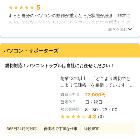
ソコン修理サービスは、経験豊富な技
5
★★★★★
術者がサポートと修理をいたします。
ずっと自分のパソコンの動作が重くなった状態が続き、非常に
即日・翌日も対応！緊急トラブル大歓
ストレスになっていてもしかしたらウイルスにでも感染したの
迎です、お任せください。 【愛され
では？と思い、思いきって修理に出してみました。非常に丁寧
てここまでこれました】 近年パソコ
続きを読む
な対応、そしてリーズナブルな料金で修理してもらえました。
ンの普及率は極めて高いレベルになっ
以前のようなサクサクとした動きのパソコンに戻って非常に満
ています。スマートフォンやタブレッ
足しています。また何かトラブルがあった時はお願いします
ト端末の普及で、その傾向は更に顕著
パソコン・サポーターズ
ね。ありがとうございました。
なものとなりつつあります。私達ドリ
ームサウンドでは、そんな時代背景も
静岡県
沼津市
2016年11月30日
親切対応！パソコントラブルは当社にお任せください！
手伝ってか、おかげさまでサポート実
績50,000件を達成！多くのお客様に
創業13年以上！「どこより親切でど
愛された事で、これだけの実績を積む
こより低価格」を目指しています。高
ことが出来たと考えております。ま
いリピート率がお客様満足を実証！パ
た、当社はデータ復旧についても高い
22,000円
目安料金
ソコン修理・データ復旧・各種トラブ
技術力を持つスタッフが在籍しており
日・祝日
定休日
ルなど、パソコンサポートのことなら
ますので、パソコントラブルに広範に
8：30～23：00
営業時間
「パソコンサポーターズ」におまかせ
対応可能です。確かな技術力と対応力
★★★★★
4.3
（3）
下さい！大阪を拠点に大阪・奈良全域
でで期待にお応えいたします。
まで対応します！ 【パソコントラブ
365日24時間対応
低価格で丁寧な仕事
経験豊富
ルはお任せください】 「パソコン・
サポーターズ」では、パソコン修理か