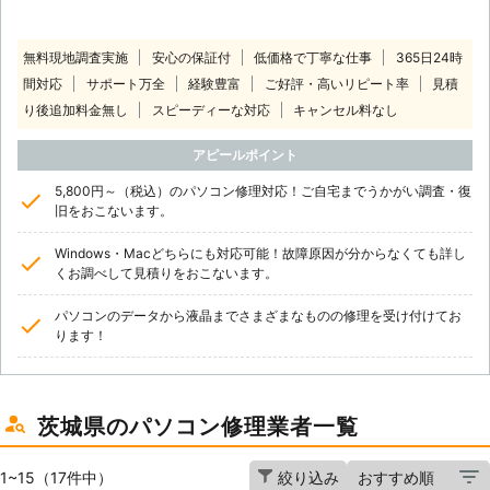
無料現地調査実施
安心の保証付
低価格で丁寧な仕事
365日24時
間対応
サポート万全
経験豊富
ご好評・高いリピート率
見積
り後追加料金無し
スピーディーな対応
キャンセル料なし
アピールポイント
5,800円～（税込）のパソコン修理対応！ご自宅までうかがい調査・復
旧をおこないます。
Windows・Macどちらにも対応可能！故障原因が分からなくても詳し
くお調べして見積りをおこないます。
パソコンのデータから液晶までさまざまなものの修理を受け付けてお
ります！
茨城県のパソコン修理業者一覧
1~15（17件中）
絞り込み