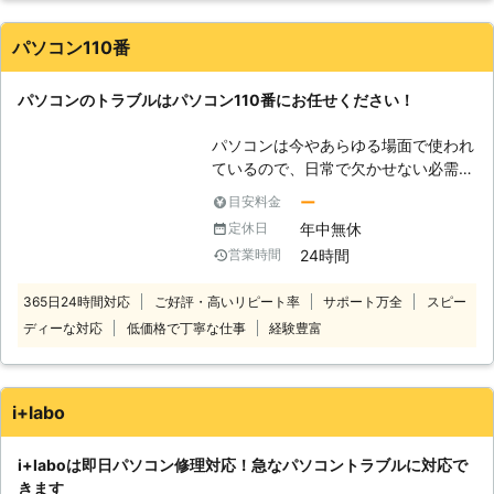
社のスタッフが、あらゆる知識を駆使
談ください。お客様のお困りごとをす
してお客様のパソコンを救出します。
ぐに解決するお手伝いをいたします。
パソコン110番
その他パソコンに関することならなん
でもご相談を受付けております。 ぜ
パソコンのトラブルはパソコン110番にお任せください！
ひお気軽にご連絡ください。
パソコンは今やあらゆる場面で使われ
ているので、日常で欠かせない必需品
です。しかし、パソコンの寿命は無限
ー
目安料金
ではありません。 パソコンには様々
年中無休
定休日
なトラブルが発生する可能性がありま
24時間
営業時間
す。 そんなパソコントラブルの一例
は、下記の通りです。 ・パソコンが
365日24時間対応
ご好評・高いリピート率
サポート万全
スピー
起動しなくなった ・ブルースクリー
ディーな対応
低価格で丁寧な仕事
経験豊富
ンで動かない ・ハードディスクのデ
ータが消えた ・パソコンがフリーズ
する etc.... 上記のような問題が
ありましたらパソコン110番まで、お
i+labo
気軽にご相談下さい。 弊社運営サイ
トでの年間受付数は、20万件以上の
i+laboは即日パソコン修理対応！急なパソコントラブルに対応で
実績があります！その中でも多くのお
きます
客様から高い評価をいただきました。