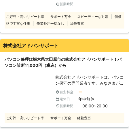
ます お仕事でパソコンを使われてい
営業時間
たします。 【このようなときはご相
る方は突然、パソコンが動かなくなる
談ください】 ・パソコンが動かない
と仕事に支障をきたしてしまうおそれ
ご好評・高いリピート率
サポート万全
スピーディーな対応
低価
・誤って削除したデータを復元したい
があるので早めに解決したいですよ
格で丁寧な仕事
作業外注一切なし
経験豊富
・ウイルスに感染してしまった ・イ
ね。 そんなときこそi+laboにパソコ
ンターネットに繋がらない ・画面が
ン修理をお任せください。弊社は基
割れてしまった ●パソコン修理なら
本、即日での修理対応とさせていただ
創業20年のマッサキ商会へ！ パソコ
いております。 またお客様のPCを数
株式会社アドバンサポート
ン修理なら創業20年の経験をもつ当
日預かる際には、代替えPCの貸出し
店にお任せください。 たった一人で
サービスもございますので、急なパソ
パソコン修理は栃木県大田原市の株式会社アドバンサポート！パ
年間300件のパソコン修理に対応して
コントラブルでお困りでしたら弊社に
ソコン診断11,000円（税込）から
きた実績があります。 これまでお客
お任せくださいませ。 ●パソコン修
様とのコミュニケーションを大切に
理の出張サービスを実施中！お客様の
株式会社アドバンサポートは、パソコ
し、パソコンに関するお困りやお悩み
ご自宅でパソコン修理ができます デ
ン保守の専門業者です。みなさまがパ
を解決して信頼関係を築いてきまし
スクトップパソコンの場合、サイズが
ソコンを快適に使えるように、修理・
た。 今では5割以上のリピーターから
ー
目安料金
大きいため持ち運びは面倒ですよね。
点検・カスタマイズなどによってサポ
の依頼をこなしながらお客様の信頼に
そこで弊社では、パソコン修理の出張
年中無休
定休日
ートしています。 パソコンをこれか
応えていますのでパソコン修理なら有
サービスを実施しています。 弊社に
08:00~20:00
営業時間
ら使いたい方から、現在使っているけ
限会社マッサキ商会までご連絡くださ
は作業車があるため、対応エリア内で
ど不調がある方まで幅広く承ります。
い。 ●那珂市内なら最短30分で到
あれば、お客様の元まで駆けつけるこ
ご好評・高いリピート率
サポート万全
経験豊富
パソコン修理業者をお探しならお気軽
着！ 当店は茨城県那珂市でパソコン
とができます。もしもお客様の事情で
にお問い合わせください。 （対応サ
修理のサービスを提供しております。