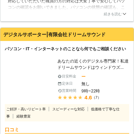
対応していただいた職員の方の対応は大変丁寧で安心してパソ
能です。365日年中無休で、土日祝も
コンの確認をお願いできました。パソコンの状態の確認も、こ
対応！！お気軽にお問い合わせくださ
れから何を確認するのか？どういう問題が起きている可能性が
い。 【色々なトラブル】 パソコンは
続きを読む
あるのか?そのため、どういう確認をおこなうのかを理由を分
精密機械であり、様々な要因で挙動が
かりやすく丁寧に説明しながら作業を進めていただき大変助か
おかしくなることがあります。移動さ
りました。ありがとうございました。
せる時にちょっとぶつけてしまっただ
デジタルサポーター|有限会社ドリームサウンド
けでも故障してしまうことがあり、扱
千葉県
鎌ケ谷市
2026年08月05日
いには注意が必要です。また、定期的
パソコン・IT・インターネットのことなら何でもご相談ください
に清掃を行わないと、埃などが原因で
ファンが正常に働かず、熱暴走を起こ
あなたの近くのデジタル専門家！私達
してしまうこともあるでしょう。しか
ドリームサウンドはウィンドウズ
し、パソコンに詳しく無い方では、掃
（Windows)に強い！マック（Mac)に
除すら大変でしょうし、誤って部品に
ー
目安料金
強い！パソコンに関連するトラブルを
傷を付けてしまえば壊れてしまう恐れ
無し
定休日
素早く確実に解決いたします。当社ド
もあります。また、ノートパソコンは
9時~22時
営業時間
リームサウンドはパソコン・ITサポー
掃除すること事態が困難な作りとなっ
★★★★★
4.6
（7）
ト・修理サービスです。パソコン、ス
ておりますので、問題の対処が難しい
マートフォン、情報家電などが設定で
でしょう。もし、パソコンの不具合で
ご好評・高いリピート率
スピーディーな対応
低価格で丁寧な仕
きない、故障した、データが消えてし
お困りでしたら、ぜひ当社にご相談く
事
経験豊富
まった、など、お困りの時にお役に立
ださい。迅速に対応させていただきま
ちます。 【プロの技術者がすぐに駆
す。
口コミ
けつけ解決】 ドリームサウンドのパ