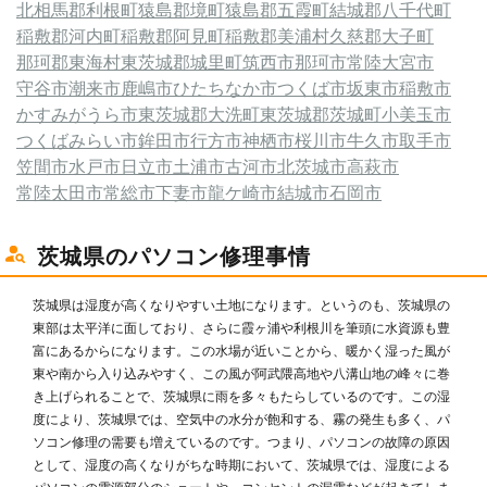
北相馬郡利根町
猿島郡境町
猿島郡五霞町
結城郡八千代町
稲敷郡河内町
稲敷郡阿見町
稲敷郡美浦村
久慈郡大子町
那珂郡東海村
東茨城郡城里町
筑西市
那珂市
常陸大宮市
守谷市
潮来市
鹿嶋市
ひたちなか市
つくば市
坂東市
稲敷市
かすみがうら市
東茨城郡大洗町
東茨城郡茨城町
小美玉市
つくばみらい市
鉾田市
行方市
神栖市
桜川市
牛久市
取手市
笠間市
水戸市
日立市
土浦市
古河市
北茨城市
高萩市
常陸太田市
常総市
下妻市
龍ケ崎市
結城市
石岡市
茨城県のパソコン修理事情
茨城県は湿度が高くなりやすい土地になります。というのも、茨城県の
東部は太平洋に面しており、さらに霞ヶ浦や利根川を筆頭に水資源も豊
富にあるからになります。この水場が近いことから、暖かく湿った風が
東や南から入り込みやすく、この風が阿武隈高地や八溝山地の峰々に巻
き上げられることで、茨城県に雨を多々もたらしているのです。この湿
度により、茨城県では、空気中の水分が飽和する、霧の発生も多く、パ
ソコン修理の需要も増えているのです。つまり、パソコンの故障の原因
として、湿度の高くなりがちな時期において、茨城県では、湿度による