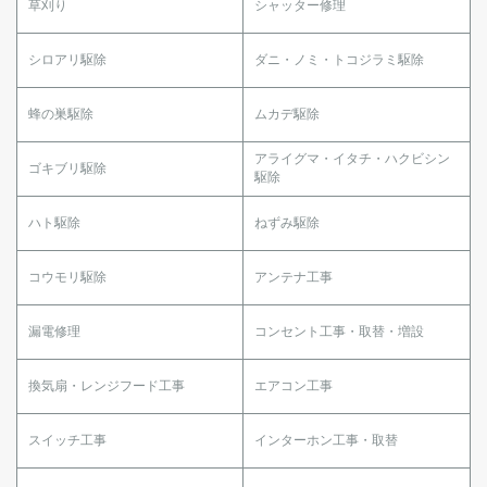
草刈り
シャッター修理
シロアリ駆除
ダニ・ノミ・トコジラミ駆除
蜂の巣駆除
ムカデ駆除
アライグマ・イタチ・ハクビシン
ゴキブリ駆除
駆除
ハト駆除
ねずみ駆除
コウモリ駆除
アンテナ工事
漏電修理
コンセント工事・取替・増設
換気扇・レンジフード工事
エアコン工事
スイッチ工事
インターホン工事・取替