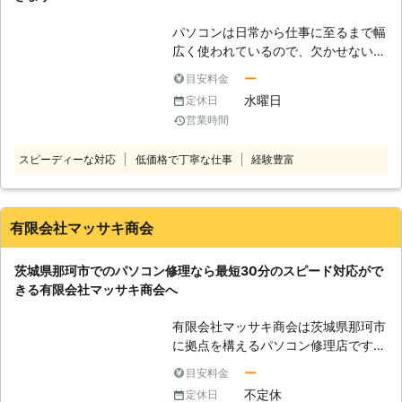
また、その実績や経験を活かし、お客
パソコンは日常から仕事に至るまで幅
さまのトラブルを解決いたします。受
広く使われているので、欠かせない存
付は24時間365日、日本全国で対応
在です。しかし、そんなパソコンも電
しておりますので、お気軽にお問い合
ー
目安料金
源が付かなかったり、動作が重くなっ
わせください。
水曜日
定休日
たりすることがあります。 「パソコ
営業時間
ンの動作が重くて、仕事に支障をきた
している」 「パソコンの画面がブル
スピーディーな対応
低価格で丁寧な仕事
経験豊富
ーで何も動作ができない」 上記のよ
うにパソコントラブルは突然、発生す
るとどう解決したらいいかわからない
方も多くいらっしゃるのではないでし
有限会社マッサキ商会
ょうか。そんなときこそ、パソコン修
理店「i+labo」にお任せください。弊
茨城県那珂市でのパソコン修理なら最短30分のスピード対応がで
社は茨城県お住いのお客様を中心にパ
きる有限会社マッサキ商会へ
ソコン修理のご依頼を承っています。
【i+laboがお客様に選ばれる理由】
有限会社マッサキ商会は茨城県那珂市
弊社が多くのお客様からパソコン修理
に拠点を構えるパソコン修理店です。
のご依頼をいただいている理由をご紹
パソコンの不具合なら何でも当店にお
介いたします。 ●即日修理が可能な
ー
目安料金
任せください。 お客様のパソコント
ので急なパソコントラブルに対応でき
不定休
定休日
ラブルを経験豊富なスタッフが解決い