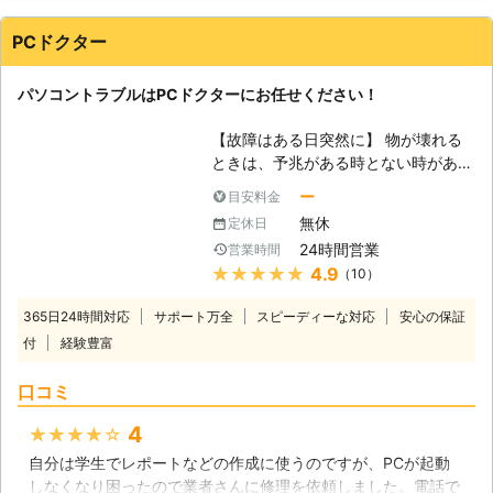
弊社までご来店できない場合、ぜひと
ービス） パソコン診断・ウイルス感
那珂市内での依頼なら最短30分のス
も出張サービスをご利用ください。
染・ハードウェアのトラブル、部品取
ピード対応が可能です。 その他エリ
PCドクター
弊社はパソコン修理の他にスマートフ
付・ソフトウェアのトラブル、更新・
アに関しては当店までお問い合わせく
ォンやゲーム機の修理も承っていま
パソコン再生・データ復旧 など ●
ださい。
す。生活に欠かせないスマートフォン
パソコントラブルはPCドクターにお任せください！
パソコン診断11,000円（税込）！ま
やパソコンなどの電子機器の修理を通
ずはご連絡ください 「最近パソコン
して、快適に利用できるように弊社が
【故障はある日突然に】 物が壊れる
の動きが悪い」 「電源が入らないと
お手伝いさせていただきます。
ときは、予兆がある時とない時があり
きがある」 「パソコンを落として破
ますが、パソコンはそういうことに気
損した」 こんなときは、まずはパソ
ー
目安料金
が付きにくいものといえるかもしれま
コン診断をご利用ください！当店は栃
無休
定休日
せん。パソコンのトラブルというの
木県大田原市でパソコン修理を承って
24時間営業
営業時間
は、色々なパーツで構成されたパソコ
います。「どこが悪いのかわらない」
★★★★★
4.9
（10）
ンの、どこか一つでも壊れれば起こり
「とりあえず見て欲しい」とき、パソ
うるものだからです。しかも、故障し
コン診断11,000円（税込）で承って
365日24時間対応
サポート万全
スピーディーな対応
安心の保証
たとしてもその原因を突き止めるには
います。パソコンの故障箇所は自分で
付
経験豊富
ある程度のパソコンの知識が必要で
判断することは難しいです。まずはプ
す。 【パソコンのお医者さんとし
ロに任せてくださいね。 ●遠方に住
口コミ
て】 当社PCドクターは名前の通り、
んでる方も遠隔でサポート インター
パソコン修理専門の医者として、皆様
ネットに接続されているパソコンであ
4
★★★★★
のご相談に対応いたします。電源を入
れば、遠隔操作で簡単な設定や使い方
自分は学生でレポートなどの作成に使うのですが、PCが起動
れても起動しない、画面が映らない、
のサポートをすることもできます。
しなくなり困ったので業者さんに修理を依頼しました。電話で
USBポートが機能しないなど、様々な