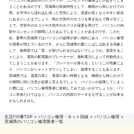
パソコンの電源部分のショートや、コンセントの漏電などが起きてしま
うことがあるのです。茨城県の気候特性として、梅雨から秋にかけての
間、太平洋から流れ込む湿った空気により、湿度が高くなりやすい状況
にあるといえるでしょう。雨が大気中のホコリを巻き込んで降り注ぐこ
とで、空気中のホコリや大気中のホコリが湿度を帯びて、パソコンの内
部やコンセントの隙間に入り込んでしまうことがあるのです。このた
め、夏季の茨城県ではパソコンの故障が多い傾向にあり、パソコン修理
の需要が増えているのです。さらに茨城県の夏にしばしば起きる現象と
して、南西部では「雷」が挙げられるのはないでしょうか。落雷するこ
とにより、電気の配電盤のブレーカーが、過剰電力によって作動停止し
てしまうことがあります。「ブレーカーが落ちる」というこの現象によ
り、パソコンがシャットダウンしてしまい、故障することもあります。
茨城県では、湿度の高く、落雷の多い時期となる、梅雨から秋にかけて
の期間に特に注意が必要と言えるでしょう。パソコンが故障してしまっ
た際には、パソコン修理業者に依頼してみてはいかがでしょうか。パソ
コン本体だけではなく、パソコンの内部のデータをも守ることが出来る
かもしれません。
生活110番TOP
パソコン修理・ネット回線
パソコン修理
茨城県のパソコン修理業者一覧