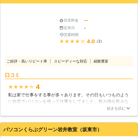
茨城県
土浦市
2016年12月16日
さい。
ー
目安料金
-
定休日
営業時間
★★★★★
4.0
（2）
ご好評・高いリピート率
スピーディーな対応
経験豊富
口コミ
4
★★★★★
私は家で仕事をする事が多々あります。その日もいつものよう
に自宅でパソコンを使って仕事をしてました。飲み物を飲みな
がらやっていたらパソコンにこぼしてしまい立ち上がらなくな
続きを読む
りました。直ぐに業者さんに連絡しました。連絡して数分で来
てくださり対応してくださりました。大事なデータが入ってい
たので治ってよかったです。やはりバックパックを取っとくべ
パソコンくらぶグリーン岩井教室（坂東市）
きだと感じました。