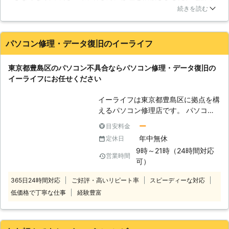
「わざわざ来てもらうのはちょっ
の対応は丁寧で、即日対応していただけるということでありが
パソコンのトラブルについて、原因を
続きを読む
と……」「簡単な操作方法を教えて欲
たかったです。PCの中にはレポートや大事なデータが入って
追求して根本から解決を行うことを信
しいだけなんだけど」というときに
いたので心配していたのですが、データを消さずに素早く作業
条としております。 【パソコンのト
は、気軽に依頼できるのでおすすめで
をこなしていました。しかし修理自体は良かったのですがすこ
ラブルを防ぐには】 パソコンのトラ
パソコン修理・データ復旧のイーライフ
す。パソコンのことで分からないこと
し高く感じました、はじめてPCを修理に出したので、他の会
ブルが起きないようにするには、色々
があれば、まずは当店まで。ご連絡お
社はいくらで修理してくれるかはわからないですが（もしかし
と気をつけておかなければいけないこ
待ちしています。 ●パソコンが重
東京都豊島区のパソコン不具合ならパソコン修理・データ復旧の
たら安い方なのかもしれないです…），貧乏学生には痛い出費
とがあります。例えば、高温多湿の場
い！そんなときは再生サービスがおす
イーライフにお任せください
です・・・ですが上にも書いてる通り修理の質は確かです。
所に放置しないこと。パソコンは湿気
すめ 故障やウイルスの感染などのト
や熱に大変弱いものですから、置き場
ラブルがなくても「最近パソコンが重
栃木県
宇都宮市
2016年12月15日
イーライフは東京都豊島区に拠点を構
所を選ぶだけでも故障の確率は大きく
たい」というとき、お使いのパソコン
えるパソコン修理店です。 パソコン
減少します。もう1つは信頼の出来な
を再生サービスで生き返らせられま
の不具合でお困りの方に対応しており
いウェブサイトやソフトを入れないこ
ー
目安料金
す！ メモリの増設やSSD化など、パ
ますので、パソコン修理をお考えの際
と。これによりウイルスに感染してト
年中無休
定休日
ソコンの状態に合わせて、カスタマイ
は当店までご相談ください。 ●パソ
ラブルが起きないようにすることが出
9時～21時（24時間対応
ズ。「作業がサクサク進められな
コンの不具合を解消！当店にお任せく
営業時間
来ます。
可）
い！」というお悩みを持つ方も、お気
ださい 当店ではパソコン整備士の資
軽にご相談くださいませ。
格保持者が対応します。 経験実績と
365日24時間対応
ご好評・高いリピート率
スピーディーな対応
もに豊富な専門家がPCの設置から接
低価格で丁寧な仕事
経験豊富
続・設定・動作確認をはじめ、修理や
出張サポートまでトラブルを的確に解
消しますのでお任せください。 【対
応可能サービス】 ・故障診断 ・ディ