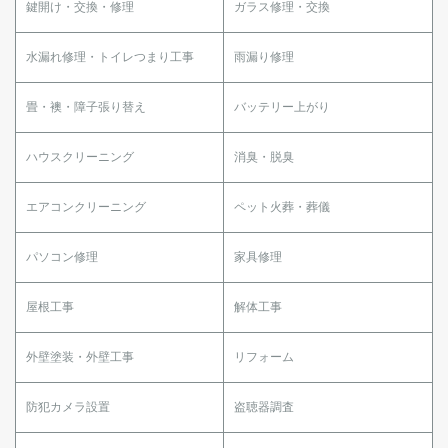
鍵開け・交換・修理
ガラス修理・交換
水漏れ修理・トイレつまり工事
雨漏り修理
畳・襖・障子張り替え
バッテリー上がり
ハウスクリーニング
消臭・脱臭
エアコンクリーニング
ペット火葬・葬儀
パソコン修理
家具修理
屋根工事
解体工事
外壁塗装・外壁工事
リフォーム
防犯カメラ設置
盗聴器調査