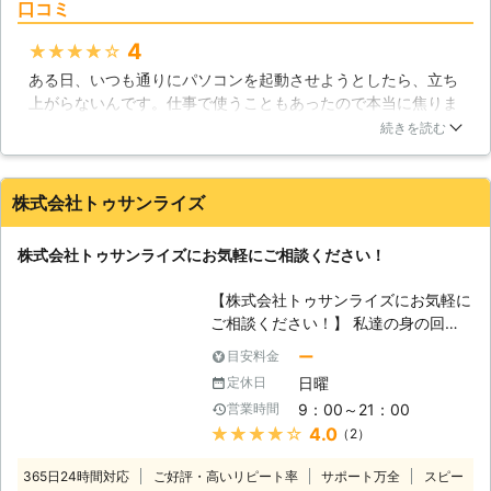
口コミ
らデータ復旧まで、パソコントラブル
全般に対応しております。パソコンが
4
★★★★★
「起動しない」という場合は、通電不
ある日、いつも通りにパソコンを起動させようとしたら、立ち
良、もしくはハードディスクが物理的
上がらないんです。仕事で使うこともあったので本当に焦りま
に破損してしまっている可能性があり
したが、即日対応、低価格ということでこちらにパソコン修理
ます。最近のハードディスクは丈夫に
続きを読む
を依頼しました。私のパソコンの場合は数日修理にかかりまし
つくられていますが、大きな衝撃を与
たが、とてもスタッフの方が親切で価格も納得できるものでし
えてしまうことで破損してしまうこと
た。今後も何かあったときは是非こちらを利用したいです。
があります。ハードディスクはパソコ
株式会社トゥサンライズ
ンの記憶装置として重要な部品で、故
大阪府
大阪市西区
2016年11月30日
障してしまうことでデータが失われて
株式会社トゥサンライズにお気軽にご相談ください！
しまったり、パソコンが起動しなくな
るトラブルが起きてしまいますので、
【株式会社トゥサンライズにお気軽に
衝撃を与えないように扱う必要があり
ご相談ください！】 私達の身の回り
ます。また、ハードディスクはウイル
では沢山のパソコンが使われていま
ー
目安料金
スや人為的ミスで倫理障害を受けてし
す。最初は計算機としての用途が主で
まう場合もあります。もし、パソコン
日曜
定休日
したが、現在ではそれにとどまらず、
を起動するときに異音が聞こえて来た
9：00～21：00
営業時間
様々な役割が与えられています。例え
り、起動しなくなってしまったという
★★★★★
4.0
（2）
ば、動画プレーヤーや音楽プレーヤー
場合はハードディスクの故障が疑われ
として住宅内のAV機器を統合したも
ますのですぐに弊社までご相談くださ
365日24時間対応
ご好評・高いリピート率
サポート万全
スピー
のとして使われたり、あるいは写真や