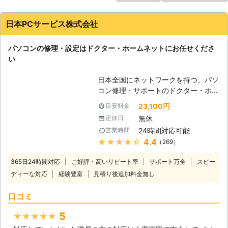
日本PCサービス株式会社
パソコンの修理・設定はドクター・ホームネットにお任せくださ
い
日本全国にネットワークを持つ、パソ
コン修理・サポートのドクター・ホー
ムネット。高品質のサービスが選ばれ
23,100円
目安料金
て年間10万件以上のサポート実績が
無休
定休日
あります。「起動しない」、「インタ
24時間対応可能
営業時間
ーネットが繋がらない」、「ウイルス
★★★★★
4.4
（269）
に感染した」、「データを誤って削除
してしまった」等、あらゆるトラブル
365日24時間対応
ご好評・高いリピート率
サポート万全
スピー
を最短即日で駆けつけて、その場で解
ディーな対応
経験豊富
見積り後追加料金無し
決。メーカー・年式問わず、すべての
パソコン修理・設定に対応。もちろん
口コミ
Windowsだけではなく、Macもご依
頼ください。高い技術力で、お客様の
5
★★★★★
大切なデータを保護したまま修理が可