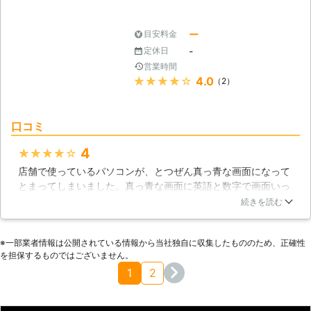
茨城県
水戸市
2016年11月20日
ー
目安料金
-
定休日
営業時間
★★★★★
4.0
（2）
口コミ
4
★★★★★
店舗で使っているパソコンが、とつぜん真っ青な画面になって
とまってしまいました。真っ青な画面に英語と数字で画面いっ
ぱいに何かが書かれているのですが、誰も読むことが出来ませ
続きを読む
ん。これはプロに頼ったほうが良いと言うことで、こちらの業
者さんに電話してきてもらうことにしました。すぐ来てくれた
※⼀部業者情報は公開されている情報から当社独⾃に収集したもののため、正確性
作業員の方の話では、この意味不明な英数字はメモリダンプと
を担保するものではございません。
いって、メモリの内容が出力されたものだそうです。この状態
1
2
では再起動するしかないが、ハードウェアが壊れている時に起
きやすいので気をつけてくださいとアドバイスいただきまし
た。ありがとうございました。