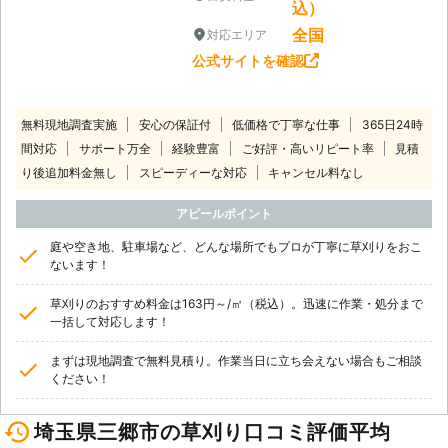
込）
全国
対応エリア
公式サイトを確認
無料現地調査実施
安心の保証付
低価格で丁寧な仕事
365日24時
間対応
サポート万全
経験豊富
ご好評・高いリピート率
見積
り後追加料金無し
スピーディーな対応
キャンセル料なし
アピールポイント
庭や空き地、駐車場など、どんな場所でもプロが丁寧に草刈りをおこ
ないます！
草刈りのおすすめ料金は163円～/㎡（税込）。迅速に作業・処分まで
一括して対応します！
まずは現地調査で無料見積り。作業当日に立ち会えない場合もご相談
ください！
埼玉県三郷市の草刈り口コミ評価平均