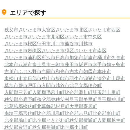
エリアで探す
秩父市
さいたま市大宮区
さいたま市北区
さいたま市西区
さいたま市
さいたま市見沼区
さいたま市中央区
さいたま市桜区
行田市
川口市
熊谷市
川越市
さいたま市岩槻区
さいたま市緑区
さいたま市南区
さいたま市浦和区
所沢市
日高市
加須市
新座市
桶川市
久喜市
北本市
八潮市
富士見市
三郷市
蓮田市
坂戸市
幸手市
鶴ヶ島市
吉川市
ふじみ野市
白岡市
和光市
志木市
朝霞市
本庄市
東松山市
春日部市
狭山市
飯能市
羽生市
鴻巣市
深谷市
上尾市
草加市
蕨市
戸田市
入間市
越谷市
北足立郡伊奈町
入間郡三芳町
入間郡毛呂山町
比企郡滑川町
児玉郡上里町
秩父郡小鹿野町
秩父郡東秩父村
児玉郡美里町
児玉郡神川町
北葛飾郡松伏町
北葛飾郡杉戸町
大里郡寄居町
南埼玉郡宮代町
比企郡川島町
比企郡吉見町
比企郡嵐山町
比企郡鳩山町
比企郡ときがわ町
秩父郡横瀬町
入間郡越生町
秩父郡皆野町
秩父郡長瀞町
比企郡小川町