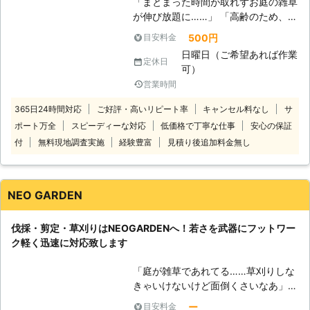
「まとまった時間が取れずお庭の雑草
スタッフたちが駆けつけて、お客様の
が伸び放題に……」 「高齢のため、長
お庭をキレイにしますよ。人手がある
時間お庭で草刈りをするのは辛い」
から丁寧で素早い対応ができます。 <
500円
目安料金
「広範囲での草刈り作業のため、専門
草刈りは機械・手作業どちらも対応！
日曜日（ご希望あれば作業
的な草刈り業者に依頼したい」 この
> 広範囲である空き地などの場所であ
定休日
可）
ようなことでお困りなら、私たち総合
れば機械を使った草刈り、花壇や小さ
営業時間
緑化 竹村造園へ。 当店ではお庭の
な隙間などの手作業が必要な場は草む
草刈り作業を得意としております。
しりで対応します。このように、シチ
365日24時間対応
ご好評・高いリピート率
キャンセル料なし
サ
自分では対応が難しいといった際は、
ュエーションによって効率的な草刈り
ポート万全
スピーディーな対応
低価格で丁寧な仕事
安心の保証
草刈り代行をおこなっている当店にお
方法をとっていますのでお任せを。
付
無料現地調査実施
経験豊富
見積り後追加料金無し
任せください。 ●お庭の草刈りを
草刈りで「こだわり」や「ご要望」な
500円/坪で対応します！ 総合緑化
どがありましたら気軽にご相談くださ
竹村造園はお庭の草刈りサービスを税
い。柔軟にお客様の思いを形にしま
込500円/坪で提供しています。 手作
す。 <雑草対策もお任せ！防草シート
NEO GARDEN
業での草むしりや機械を使った草刈り
や砂利敷きも> 雑草に困っているとき
など、ご要望に合わせたやり方で草刈
には、草刈りのあとに防草シートや砂
伐採・剪定・草刈りはNEOGARDENへ！若さを武器にフットワー
りをおこないますので、草刈り業者を
利敷きをすることで対策できます。雑
ク軽く迅速に対応致します
お探しなら当店までご相談ください。
草が生えにくい環境づくりで、今後の
●羽生市なら最短即日で対応可能！
草刈りの手間もはぶけますよ。 「も
「庭が雑草であれてる……草刈りしな
当店では埼玉県・群馬県・栃木県・茨
う雑草に悩まされたくない」そんなと
きゃいけないけど面倒くさいなあ」
城県にて営業しております。 その中
きには、私たちにまずはご相談を！最
「最近昼間暑いから外にでるのもおっ
でも埼玉県羽生市にお住まいの方な
ー
目安料金
適な方法をご提案します。 【実際の