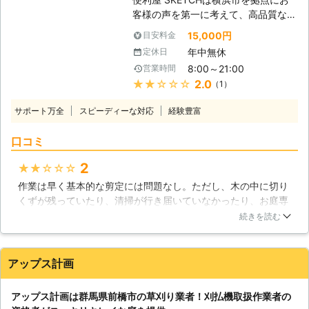
があります。そうなってしまっては、
客様の声を第一に考えて、高品質なサ
草刈りも大変な重労働になります。ま
ービスを提供しております。 業務内
15,000円
目安料金
た、どんな危険生物が潜んでいるかわ
容につきましては便利屋業(不用品回
年中無休
定休日
からないところで草刈りするのはちょ
収・遺品整理・剪定・伐採・ハウスク
っと怖いですよね。 そんな時は是非
8:00～21:00
営業時間
リーニングetc)でお客様のお悩みを私
弊社にお任せください。経験豊富で、
★★★★★
2.0
（1）
たちが解決いたします！ お客様に信
あなたに代わって確実・綺麗に草を刈
頼される街の便利屋を目指して日々奮
ります。
サポート万全
スピーディーな対応
経験豊富
闘中！ 小さなものから大きなものま
で生活のトラブルでお困りでしたら、
口コミ
私たち【便利屋 SKETCH】にご相談
ください。 お客様のご依頼、スタッ
2
★★★★★
フ一同心からお待ちしております。
作業は早く基本的な剪定には問題なし。ただし、木の中に切り
【便利屋 SKETCHの草刈りについ
くずが残っていたり、清掃が行き届いていなかったり、お庭専
て】 弊社では草刈りのご依頼もお受
門の業者ではない感じで残念だった。施工や処理の丁寧さが、
けしております。 こんな時には私た
続きを読む
やはり専門とは違うと感じた。切りくずについては、剪っても
ちにご相談ください。 ・草むしりを
らったばかりは気づかなかったが、少しして木が枯れてきたよ
する時間がなくて悩んでいる ・管理
うに見えて近づいてみたら、木が枯れているのではなく、切り
している敷地の雑草をどうにかしたい
アップス計画
くずが残っていてそれが枯れているとわかった。
・定期的に作業してくれる、業者を探
している ・迅速、丁寧に対応してほ
神奈川県
茅ヶ崎市
2022年04月24日
アップス計画は群馬県前橋市の草刈り業者！刈払機取扱作業者の
しい etc... 【現地無料調査では】 お