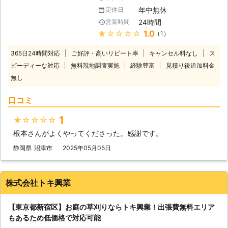
くう」 「仕事がある日はいつも忙し
ら、最短即日での対応もできます。
施工実績（一例）】 ●千葉県茂原市
年中無休
定休日
いから休みを草刈りで潰したくな
お急ぎでお庭の草刈り処理をしてほし
依頼内容：空地の草刈り希望・ドブ周
24時間
営業時間
い……」 こんな風に、お庭が雑草で荒
いといった際は、お任せください。
辺 広さ：車10台分 草の処分：相談 料
★★★★★
1.0
（1）
れてしまっていてもつい面倒くさくな
迅速にお伺いします。 ●日曜日もご
金：30,000円 ●神奈川県横浜市 依頼
って放置してしまう方も多くいらっし
希望であれば作業可能です！ 当店で
内容：実家の草刈りを丁寧にやってほ
365日24時間対応
ご好評・高いリピート率
キャンセル料なし
ス
ゃるのではないでしょうか。そんなと
は基本的に日曜日はお休みです。 し
しい 広さ：50平方メートルほど 草の
ピーディーな対応
無料現地調査実施
経験豊富
見積り後追加料金
きは便利屋TRUSCATがお客様に代わ
かしお客様のスケジュールによっては
処分：希望 料金：110,000円 ※税込価
無し
り草刈りのお手伝いをいたします。雑
「日曜日にしか空いている時間がとれ
格です。 ※広さ・草丈・ゴミの量など
草を放置してしまうと起こる以下のよ
ない」などそういった都合もあるでし
により料金は変動します。
口コミ
うなデメリットを解決するお手伝いを
ょう。 そのようなときはご相談くだ
させてください！ 【雑草を放置して
さい。 ご希望であれば日曜日でも作
1
★★★★★
しまうデメリット】 ①雑草の花粉に
業を承ることができます。
よるアレルギー被害 雑草のなかに
根本さんがよくやってくださった。感謝です。
は、花粉にアレルギーの原因となる物
静岡県
沼津市
2025年05月05日
質を持っているものがあります。代表
的なものがブタクサで、放置すると含
まれる花粉で花粉症を引き起こすおそ
株式会社トキ興業
れがあるのです。 ②害虫被害 放置し
た雑草に害虫が隠れていたり、害虫が
雑草の生えているところをえさ場にし
【東京都新宿区】お庭の草刈りならトキ興業！出張費無料エリア
たりすることがあります。そのまま放
もあるため低価格で対応可能
っておくと、花壇に植えてある植物の