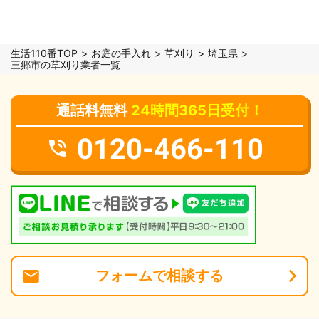
生活110番TOP
お庭の手入れ
草刈り
埼玉県
三郷市の草刈り業者一覧
通話料無料
24時間365日受付！
0120-466-110
フォーム
で
相談
する