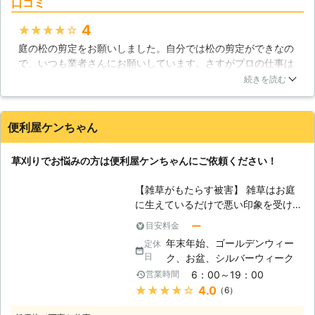
口コミ
った木の剪定や伐採。生垣の刈込や、
消毒・薬剤散布など、お庭をスッキリ
4
★★★★★
させる作業は、当社にお任せくださ
庭の松の剪定をお願いしました。自分では松の剪定ができなの
い。 作業品質にも自信あり！年間管
で、いつも業者さんにお願いしています。さすがプロの仕事は
理など、毎年リピートしてくださるお
丁寧で、見事できれいな松に仕上がりました。それほど高い料
客様も多数いらっしゃいますので、ご
続きを読む
金でもないのに、立派な庭にしていただけてとても良かったで
安心してお問合せくださいませ。
す。この業者さんは今回が初めての利用でしたが、確かな仕事
【無料お見積り・追加料金請求なし】
ぶりに好感が持てたので、また利用したいと思っています。
当社では、調査・お見積り無料で行っ
便利屋ケンちゃん
ております！詳しい金額が気になるお
埼玉県
草加市
2016年11月30日
客様は、現地へ行き、お庭の広さや状
草刈りでお悩みの方は便利屋ケンちゃんにご依頼ください！
態などを考慮してお見積りいたします
ので、まずはお気軽にお電話お待ちし
【雑草がもたらす被害】 雑草はお庭
ております。 また、よくある「作業
に生えているだけで悪い印象を受けま
後の追加金のご請求」は一切ございま
す。住宅の外観の半分はお庭の影響を
せん！お見積もり金額以上のご請求は
ー
目安料金
受けるので、お庭の印象が悪いと、ど
いたしませんのでご安心ください。
年末年始、ゴールデンウィー
定休
んな良い家に住んでいても印象がよく
クレジットカードでのお支払いも承っ
日
ク、お盆、シルバーウィーク
ならないでしょう。更に印象だけでは
ておりますので、便利にご利用いただ
6：00～19：00
営業時間
なく、雑草が生えていることにより、
けます。まずは、無料にてお見積もり
★★★★★
4.0
（6）
虫がお庭に集まってきてしまいます。
をいたしますので、ご連絡をお待ちし
そうなった場合、いつか家の中にも虫
ております。