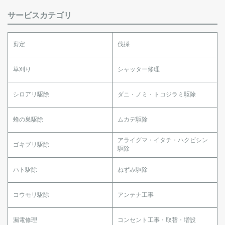
サービスカテゴリ
剪定
伐採
草刈り
シャッター修理
シロアリ駆除
ダニ・ノミ・トコジラミ駆除
蜂の巣駆除
ムカデ駆除
アライグマ・イタチ・ハクビシン
ゴキブリ駆除
駆除
ハト駆除
ねずみ駆除
コウモリ駆除
アンテナ工事
漏電修理
コンセント工事・取替・増設