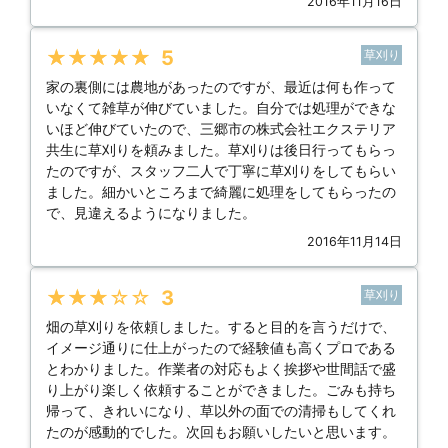
2016年11月16日
★★★★★
5
草刈り
家の裏側には農地があったのですが、最近は何も作って
いなくて雑草が伸びていました。自分では処理ができな
いほど伸びていたので、三郷市の株式会社エクステリア
共生に草刈りを頼みました。草刈りは後日行ってもらっ
たのですが、スタッフ二人で丁寧に草刈りをしてもらい
ました。細かいところまで綺麗に処理をしてもらったの
で、見違えるようになりました。
2016年11月14日
★★★★★
3
草刈り
畑の草刈りを依頼しました。すると目的を言うだけで、
イメージ通りに仕上がったので経験値も高くプロである
とわかりました。作業者の対応もよく挨拶や世間話で盛
り上がり楽しく依頼することができました。ごみも持ち
帰って、きれいになり、草以外の面での清掃もしてくれ
たのが感動的でした。次回もお願いしたいと思います。