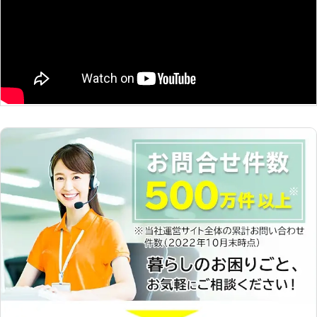
笑顔になれるお力添えをさせてくださ
丁寧な対応でお客様にサービスを提供
い。
しています。 ●一般住宅以外にも学
校や公園の草刈り経験もあります！
私たち株式会社トキ興業は、一般住宅
での草刈り作業だけでなく、学校や公
園など公共施設の草刈りをおこなって
きた経験もあります。 うっそうと生
い茂った雑草をすべて除去いたします
ので、草刈りをご希望でしたらお任せ
ください。