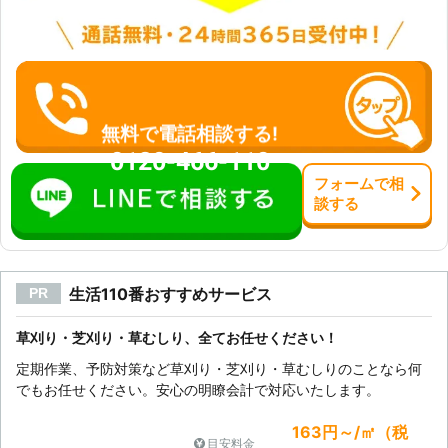
無料で電話相談する!
0120-466-110
フォーム
で
相
談
する
生活110番おすすめサービス
PR
草刈り・芝刈り・草むしり、全てお任せください！
定期作業、予防対策など草刈り・芝刈り・草むしりのことなら何
でもお任せください。安心の明瞭会計で対応いたします。
163円～/㎡（税
目安料金