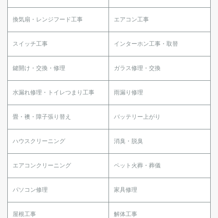
換気扇・レンジフード工事
エアコン工事
スイッチ工事
インターホン工事・取替
鍵開け・交換・修理
ガラス修理・交換
水漏れ修理・トイレつまり工事
雨漏り修理
畳・襖・障子張り替え
バッテリー上がり
ハウスクリーニング
消臭・脱臭
エアコンクリーニング
ペット火葬・葬儀
パソコン修理
家具修理
屋根工事
解体工事