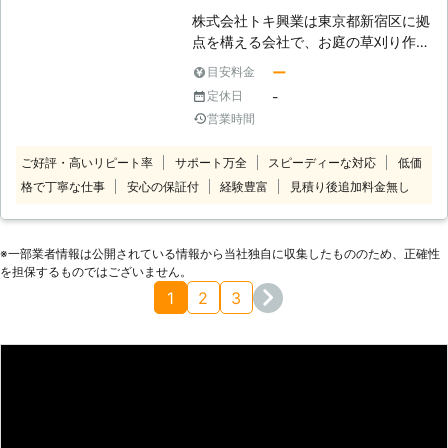
葉が食い荒らされるなどの被害を受け
株式会社トキ興業は東京都新宿区に拠
るおそれがあります。 ③火災事故・
点を構える会社で、お庭の草刈り作業
犯罪 雑草の種類の中には人の背丈ほ
を得意としております。「お庭の草刈
ー
目安料金
ど伸びるもの。この伸びた雑草に隠れ
りをしている時間がない」「自分で対
-
定休日
て、不審者が侵入してしまう場合があ
応するのが面倒」このようなときは、
営業時間
ります。また、火災がおこったとき雑
当店の草刈りサービスをご利用くださ
草に引火して燃え広がってしまう危険
い。 ●出張費無料エリアあり！草刈
ご好評・高いリピート率
サポート万全
スピーディーな対応
低価
もあるのです。 NEOGARDENは、東
り作業ならお任せを 当店は、東京・
格で丁寧な仕事
安心の保証付
経験豊富
見積り後追加料金無し
京都・神奈川県、埼玉県、千葉県、に
埼玉・神奈川などの関東地方で草刈り
お住まいのお客様からの草刈りのご依
作業を提供しています。 東京都新宿
頼を承っている草刈り業者です。
区から半径10キロ以内のエリアであ
NEOGARDENの強みは、多数在籍す
れば、出張費は無料。 また見積り後
※⼀部業者情報は公開されている情報から当社独⾃に収集したもののため、正確性
る20~30代の職人の若さをいかした
の追加料金もないため、思った以上に
を担保するものではございません。
対応ができるというもの。若いエネル
費用がかさむなんてこともありません
1
2
3
ギッシュさを武器に、お客様を悩ませ
ので、ご安心を。 お庭の草刈り作業
る雑草を迅速丁寧に処理いたします。
は敷地内の広さによってはすぐに終わ
迅速丁寧な雑草処理をおこない、きれ
らず、手間と時間がかかる作業ですよ
いになったお庭をできる限り早くご提
ね。そのためなかなかお庭の雑草処理
供できるようにいたします。「お客様
に対応できないという方もいるでしょ
を笑顔に」という願いをもとに、お客
う。 そのようなときは、当店に草刈
様がおっくうな雑草処理から解放され
り代行をご依頼ください。 低価格・