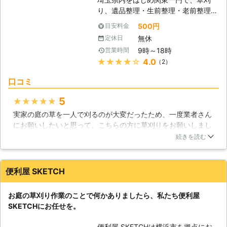
現地調査をしっかりとおこないお見積
り、遺品整理・生前整理・老前整理、
りを提示いたします！ 草刈り業務は
放置自転車の撤去、内装解体工事、急
現場の状況によって金額も変わってき
500円
目安料金
な倒産・競売物件の撤去片付などを承
ますので、現場での事前調査をしっか
無休
定休日
っております。 個人様から法人様ま
りとおこない、お見積りを提示させて
9時～18時
営業時間
で、ご依頼頂いた対応可能業務を、丁
いただきます。（別途基本料金が掛か
★★★★★
4.0
（2）
寧に責任を持って迅速に遂行いたしま
ります。） 草刈りのことで何かあり
す。 【成長力が強い雑草】 刈っても
ましたらお気軽にご相談ください。
口コミ
刈っても生えてくるのが雑草の厄介な
岐阜市・埼玉県・沖縄県を中心に地域
ところですね。種も蒔いていないのに
密着で対応していますのでお任せくだ
5
★★★★★
何故生えてくるのだろうと思いません
さい。 対応エリア内であれば、1時間
実家の庭の草を一人で刈るのが大変だったため、一度業者さん
か？種無しで植物は生えませんので
程度でお伺いします。最近大変予約が
にお願いしたいと思って、こちらの方に草刈りをお願いしまし
一見無いように見えても、例えば風に
混み合いリピーターも増えておりま
た。かなり広い敷地内の草刈りだったにも関わらず、作業は半
続きを読む
乗って種子が飛んできたり、鳥や昆虫
す。お早目の予約をお願いいたしま
日以内に終了しました。非常にきれいな状態になったのでよか
に付着して運ばれたり、土に含まれて
す。
ったです。このようなことを依頼すると費用がかなりかかるの
いた種が成長するなどして、雑草は生
が気になっていましたが、まず最初に大体の費用を提示しても
えています。こうなると雑草を生えな
便利屋 SKETCH
らえたのでよかったです。費用も予想より安くなり、刈った草
いようにするのは非常に困難です。加
も処分してもらえてよかったです。またお願いしようと思って
えて、雑草の成長スピードは著しく、
お庭の草刈り作業のことで何かありましたら、私たち便利屋
います。
数日放置しただけでも何センチも伸
SKETCHにお任せを。
び、何週、何ヶ月ともなれば、地面が
埼玉県
北葛飾郡杉戸町
2016年11月25日
見えないほどに繁殖するほどの成長力
便利屋 SKETCHは横浜市を拠点にお