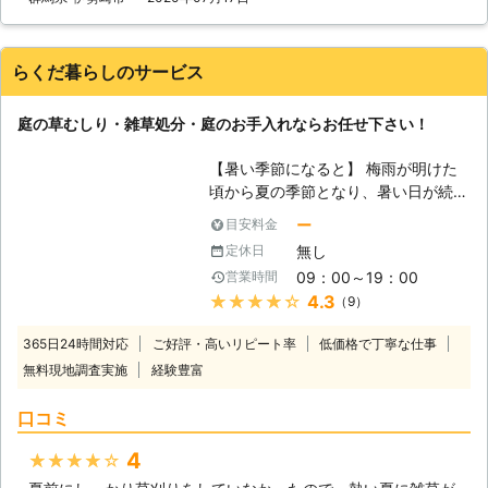
植物の横に雑草が生えてしまえば、地
中の栄養分を横取りされてしまいま
す。さらに雑草が繁茂すれば、栄養分
らくだ暮らしのサービス
だけでなく日光まで奪われてしまうこ
とになります。 雑草が被害を及ぼす
庭の草むしり・雑草処分・庭のお手入れならお任せ下さい！
のは植物だけではありません。暗くじ
めじめした環境が続くようになると、
【暑い季節になると】 梅雨が明けた
毛虫やシロアリなどの害虫たちの繁殖
頃から夏の季節となり、暑い日が続き
も進んでしまいます。さらに、伸びき
ます。自宅にお庭があると雑草が成長
った雑草は「その家はきちんと手入れ
ー
目安料金
してしまい、毎年草刈りに苦労されて
されていない」と認識され、空き巣な
無し
定休日
いるかと思います。雑草を放置してし
どの侵入盗に狙われるリスクも上がっ
09：00～19：00
営業時間
まうと害虫が発生しやすくなり、風通
てしまうのです。まさに雑草は、百害
★★★★★
4.3
（9）
りも良くなくなるので、清潔感を保つ
あって一利なしの存在なのです。
為にも草刈りを怠ってはいけないので
【体を壊さないために】 雑草が最も
365日24時間対応
ご好評・高いリピート率
低価格で丁寧な仕事
すが、毎年猛暑日を記録している程暑
良く伸びる時期は、春から夏にかけて
無料現地調査実施
経験豊富
い日が続き、健康面が心配です。無理
です。しかしこの時期は、同時に人間
をして真夏日に草刈りを行い、熱中症
にとって暑さが過酷な時期でもありま
口コミ
になってしまうと危険ですし、鎌や草
す。十分に水分や休息をとらなけれ
刈り機は使い方を間違ってしまうと怪
ば、熱中症によって倒れてしまうかも
4
★★★★★
我をしてしまう恐れもあります。高齢
しれません。また、前述のように発生