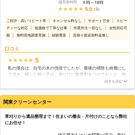
ることが出来ます。そして最後に11月
９時～18時
営業時間
「自分では対応できない」という方も
ごろに枯れた雑草を刈り取る事で、見
★★★★★
5.0
（2）
いるかと思います。 そのようなとき
た目を美しく保つことが出来ます。
は、お庭の草刈りサービスを展開して
ご好評・高いリピート率
キャンセル料なし
サポート万全
スピー
いるティーエムコネクションにお任せ
ディーな対応
低価格で丁寧な仕事
作業外注一切なし
女性対応可
してみてはいかがでしょうか。 ●草
能
無料現地調査実施
経験豊富
刈り作業はティーエムコネクション
見積り後追加料金無し
（株）にお任せください！ お庭の草
口コミ
刈りというと、わざわざ業者に頼らず
自分でもできてしまう作業です。 し
5
★★★★★
かし、お庭の草刈りというのは意外と
重労働な作業で面倒くさいですよね。
私の場合は、自宅の木の伐採でしたが、最後の掃除も綺麗にし
夏の暑い時期や広範囲での草刈りとな
て頂き、残った根っ子は、切り口に除草剤をつけておくと、時
ると辛いものがあると思いますので、
期枯れて根までなくなると、非常に詳しくわかりやすく説明し
続きを読む
そのようなときは、草刈り業者に依頼
てして頂きました。 今回は、草の生えすぎた箇所、退治して頂
し対処するのがおすすめです。 当社
きたく、連絡しようかと思っております。
では「仕事が忙しくて時間が取れな
関東クリーンセンター
岐阜県
加茂郡川辺町
2021年08月09日
い」「高齢のため長時間草刈りする体
力がない」このようなお客様に対応し
草刈りから遺品整理まで！住まいの撤去・片付けのことなら弊社
ております。 草刈り後の雑草の後処
にお任せ！
理もおこないますので、草刈りの代行
作業なら当社にお任せください。 ●
埼玉県内をはじめ関東一円で、草刈