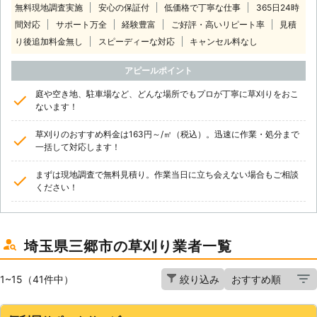
無料現地調査実施
安心の保証付
低価格で丁寧な仕事
365日24時
間対応
サポート万全
経験豊富
ご好評・高いリピート率
見積
り後追加料金無し
スピーディーな対応
キャンセル料なし
アピールポイント
庭や空き地、駐車場など、どんな場所でもプロが丁寧に草刈りをおこ
ないます！
草刈りのおすすめ料金は163円～/㎡（税込）。迅速に作業・処分まで
一括して対応します！
まずは現地調査で無料見積り。作業当日に立ち会えない場合もご相談
ください！
埼玉県三郷市の草刈り業者一覧
1~15（41件中）
絞り込み