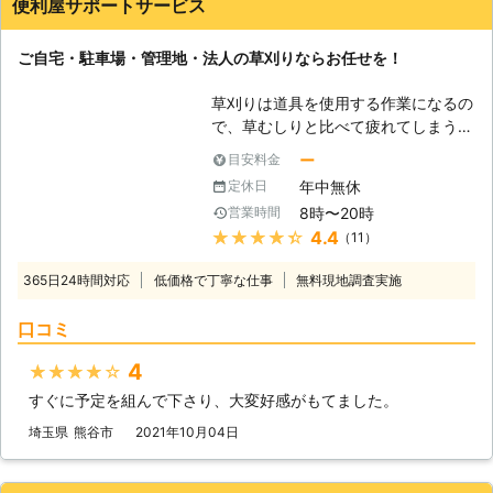
便利屋サポートサービス
ご自宅・駐車場・管理地・法人の草刈りならお任せを！
草刈りは道具を使用する作業になるの
で、草むしりと比べて疲れてしまうこ
とは少なくありません。それに草刈機
ー
目安料金
の場合、使い方に注意しないと、刃が
年中無休
定休日
跳ね返って、使っている人が大きな怪
8時〜20時
営業時間
我を負ってしまう危険性も考えられま
★★★★★
4.4
（11）
す。もう草刈りどころではなくなって
しまいますので、そのような事故が起
365日24時間対応
低価格で丁寧な仕事
無料現地調査実施
きることがないよう、是非私たち便利
屋サポートサービスにお任せいただけ
口コミ
ればと存じます。 便利屋サポートサ
ービスは、群馬県館林市を中心に活動
4
★★★★★
している便利屋になります。群馬県内
すぐに予定を組んで下さり、大変好感がもてました。
はもちろん埼玉県(一部)、栃木県(一
部)、茨城県(一部)など幅広く対応させ
埼玉県
熊谷市
2021年10月04日
ていただきます。当社が自慢している
ことは、少ない予算で草刈りを早めに