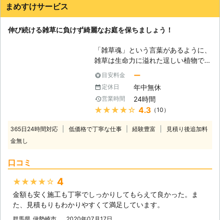
行うことが出来るという点になります
まめすけサービス
ので、ご自宅の草刈りから管理地や駐
車場、法人のお客様もお気軽に当社ま
伸び続ける雑草に負けず綺麗なお庭を保ちましょう！
でご相談ください。 お見積り無料は
もちろん、お見積り以外の料金は一切
「雑草魂」という言葉があるように、
かかりませんし、草刈りで出た刈り草
雑草は生命力に溢れた逞しい植物で
の処分や除草剤の散布も当社がしっか
す。それは見習うべきかもしれません
りと行います。 また、遠方のお客様
ー
目安料金
が、お庭や畑に生えた雑草は私たちに
も遠慮無くご相談ください。ご要望に
年中無休
定休日
とって邪魔な存在になってしまいま
お応えすることが出来るよう、柔軟に
24時間
営業時間
す。実際に、毎年のように雑草の被害
対応させていただきます。一同お客様
★★★★★
4.3
（10）
に悩まされている方も少なくないでし
のご連絡をお待ちしておりますので、
ょう。特にお年を召された方にとって
どうぞよろしくお願いいたします！
365日24時間対応
低価格で丁寧な仕事
経験豊富
見積り後追加料
は、草刈りも決して楽な仕事ではあり
金無し
ません。 そのような面倒な草刈り
は、まめすけサービスにお任せくださ
口コミ
い！植木屋の私たちには、効率の良い
草刈りのためのノウハウがあります。
4
★★★★★
あなたに代わって、邪魔な雑草を一掃
金額も安く施工も丁寧でしっかりしてもらえて良かった。ま
して見せます。 【雑草による被害】
た、見積もりもわかりやすくて満足しています。
雑草被害として最も多く言われるの
は、栄養分の奪取です。農作物や観葉
群馬県
伊勢崎市
2020年07月17日