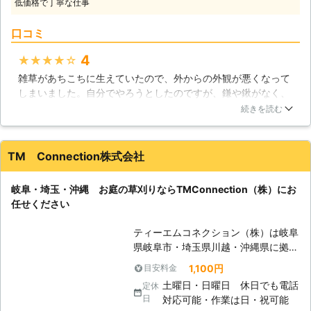
低価格で丁寧な仕事
が入り込む事になるので、雑草は早い
内に刈り取らなければいけません。そ
口コミ
して最大の問題は、雑草は栄養を吸収
するスピードが早いので、雑草の周囲
4
★★★★★
の花や庭木の分の栄養まで取ってしま
雑草があちこちに生えていたので、外からの外観が悪くなって
うのです。それが原因で、花や庭木が
しまいました。自分でやろうとしたのですが、鎌や鍬がなく、
病気になりやすく、最悪の場合枯れて
ペースも遅いので徐々にやる気がなくなってきてしまいまし
しまう事になるので、草刈りは便利屋
続きを読む
た。そこで便利屋ケンちゃんさんに連絡したのですが、迅速対
ケンちゃんにお任せください。 【草
応でその日にさっそく草刈りしてもらえました。作業後は庭の
刈りの時期】 草刈りにも時期という
美観が復帰したのですごく嬉しかったです。
ものがあります。お庭の天敵である雑
TM Connection株式会社
草は、刈っても刈っても伸びてきてし
埼玉県
さいたま市桜区
2016年12月31日
まうもので、これを適切な時期に刈り
岐阜・埼玉・沖縄 お庭の草刈りならTMConnection（株）にお
取ることで、雑草からお庭を守ること
任せください
が出来るのです。まず初めは6月ごろ
です。6月ごろは雨が多く振る時期
ティーエムコネクション（株）は岐阜
で、春に目覚めた雑草が蓄えた栄養を
県岐阜市・埼玉県川越・沖縄県に拠点
使って一気に成長しようとするので、
を構え、お庭の草刈り業務に対応して
1,100円
目安料金
それをバッサリ刈り取ります。次に9
おります。関東エリアは安心の女性ス
月ごろに雑草の成長が弱まる時期に刈
土曜日・日曜日 休日でも電話
定休
タッフにて対応いたします。 草刈り
り取る事で、雑草に大ダメージを与え
日
対応可能・作業は日・祝可能
は手間と時間の掛かる作業ですので