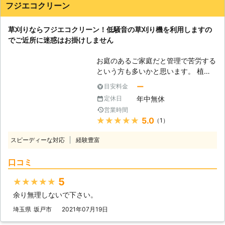
フジエコクリーン
をおこなえる証明でもあるのです。
また、作業内容についても有資格者の
目線から親切・丁寧にご説明いたしま
草刈りならフジエコクリーン！低騒音の草刈り機を利用しますの
すので安心してご相談ください。 ■
でご近所に迷惑はお掛けしません
半径30km以内のご依頼なら出張費無
料 アップス計画は群馬県前橋市の地
お庭のあるご家庭だと管理で苦労する
域密着業者として、手厚いサービスを
という方も多いかと思います。 植木
提供しております。 弊社から半径
や雑草も日々成長していますので、気
ー
目安料金
30km以内でご依頼いただいた場合、
付いたときには雑草や枝葉が伸びてし
年中無休
定休日
出張費は無料です。 また、末永くお
まい見通しの悪いお庭になっていたな
営業時間
客様にご利用いただけるよう、どのよ
んてことも……。 お庭は通行人や近隣
★★★★★
5.0
（1）
うなご要望にも全力でお応えできるよ
の人にも見られる頻度が高いため、少
う尽力いたしますので、まずはお気軽
しでもキレイなお庭にしておきたいも
スピーディーな対応
経験豊富
にお問い合わせください。
のですよね。 しかしお客様によって
はお仕事や子育ての両立などで、お庭
口コミ
の管理に割く時間が取れないという方
もいるのではないでしょうか。 その
5
★★★★★
ようなときは、弊社「フジエコクリー
余り無理しないで下さい。
ン」までご相談ください。 「お庭の
雑草が伸びてきたけど、草刈りをして
埼玉県
坂戸市
2021年07月19日
いる時間がない」 「せっかくの休日