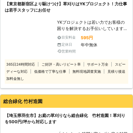
ますので、根っこまで完全除去してほ
【東京都新宿区より駆けつけ】草刈りはYKプロジェクト！力仕事
https://humanassist78.com/
しい際もお任せください。 お庭の草
は若手スタッフにお任せ
刈りなら弊社「フジエコクリーン」に
すべてお任せください。 ●年中無休
YKプロジェクトは若い力でお客様の
で対応！土日や祝日でもお気軽にご相
困りを解決するお手伝いしています。
談ください お仕事が忙しい方にとっ
1都3県にお住まいで雑草にお困りで
595円
目安料金
て、業者との打ち合わせスケジュール
したら当店にお任せ
を調整するのが難しいですよね。 業
年中無休
定休日
を！
者によっては土日や祝日といった日は
営業時間
定休日の業者も多いため、なかなか予
<若いスタッ
定が合わず困っているという方も多い
365日24時間対応
ご好評・高いリピート率
サポート万全
スピー
フが駆けつけ！活気ある作業ではやく
のではないでしょうか。 そのような
ディーな対応
低価格で丁寧な仕事
無料現地調査実施
見積り後追
丁寧> 当店は若手スタッフで構成され
ときは、弊社「フジエコクリーン」に
ています。そのため体力のいる仕事に
加料金無し
お任せください。 弊社は年中無休で
も自信あり！ 活気あふれるスタッフ
対応しておりますので、土日や祝日で
が雑草にお困りのお客様の元に伺い、
もお客様の都合に合わせた日程調整で
草刈りから後始末まで一貫作業しま
作業をおこなうことができます。 埼
総合緑化 竹村造園
す。 とくに暑い日はお客様自身で草
玉で草刈り業者をお探しの際は、お気
刈りをするのは大変ですよね。雑草の
軽に弊社までご相談ください。 お庭
【埼玉県羽生市】お庭の草刈りなら総合緑化 竹村造園！草刈り
量によっては、せっかくの休日が半日
管理のプロがお客様のもとまでお伺い
を500円/坪から対応します
以上つぶれてしまうことも。 当店に
し、お忙しいお客様の代わりに作業を
依頼いただければ、体力に自信のある
代行させていただきます。