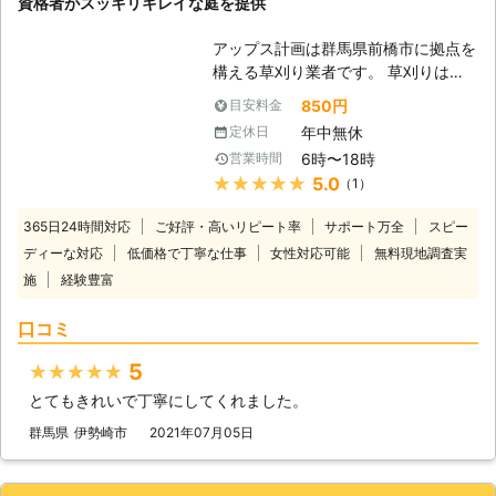
資格者がスッキリキレイな庭を提供
客様の現地状況を確認し、無料お見積
りをいたします。 状況やお見積りを
アップス計画は群馬県前橋市に拠点を
わかりやすく説明いたしますのでお任
構える草刈り業者です。 草刈りは勿
せください。 草刈り場所の状況確認
論のこと、剪定・伐採・砂利敷きなど
850円
目安料金
と、対策のご提案をいたします。経験
お庭に関するご依頼をトータルでサポ
豊富で実績豊富なベテランスタッフが
年中無休
定休日
ートしております。 中でも草刈り
お伺いしますのでご安心を。 常にお
6時〜18時
営業時間
は、5月頃から気候が暖かくなり、雑
客様目線での作業を心掛けております
★★★★★
5.0
（1）
草の成長も活発になるため、お客様の
ので、適当な作業は一切いたしませ
中には雑草が生え始める4月頃にご依
ん。
365日24時間対応
ご好評・高いリピート率
サポート万全
スピー
頼をいただくケースもございます。
ディーな対応
低価格で丁寧な仕事
女性対応可能
無料現地調査実
ご予約で埋まってしまう前に早めの草
施
経験豊富
刈りで綺麗なお庭を保ちませんか？
是非この機会に弊社の草刈りをご利用
口コミ
ください。 お得なセットプランや割
引など、お客様にご満足いただけるサ
5
★★★★★
ービスを提供いたします。 ■刈払機
取扱作業者の有資格者在籍！安心安全
とてもきれいで丁寧にしてくれました。
な草刈りなら私たちにお任せ 弊社の
群馬県
伊勢崎市
2021年07月05日
草刈りは刈払機取扱作業者の有資格者
が対応いたします。 この資格は国家
資格で、刈払機を安全に取り扱い作業