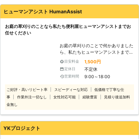
でのんびりしたいけど、お庭の植木や
雑草が気になる」 「いつも利用して
ヒューマンアシスト HumanAssist
いる植木屋が廃業してしまって困って
いる」 このようなお庭に関するお悩
お庭の草刈りのことなら私たち便利屋ヒューマンアシストまでお
みを弊社が解決いたします。 お庭管
任せください
理のプロフェッショナルが、近隣の方
に迷惑を掛けずに作業をおこないま
お庭の草刈りのことで何かありました
す。 草刈りのことで何かありました
ら、私たちヒューマンアシストまでお
ら、お気軽に弊社までご相談くださ
問い合わせください。 弊社では、経
い。 【フジエコクリーンが選ばれる
1,500円
目安料金
験豊富で実績豊富な熟練のプロがお客
理由】 弊社にはお客様から選ばれる
不定休
定休日
様のもとまでお伺いいたします。お客
理由がございます。 ●モーターバッ
9:00～18:00
営業時間
様のご要望に沿った形で施工し、満足
テリーの草刈り機で低騒音！近隣にご
のいく仕上がりを提供しますので安心
迷惑はお掛けしません 弊社では、草
ご好評・高いリピート率
スピーディーな対応
低価格で丁寧な仕
してお任せください。 私たちはお客
刈り作業をおこなうにあたってモータ
事
作業外注一切なし
女性対応可能
経験豊富
見積り後追加料
様の「困った」を解決し、過ごしやす
ーバッテリー駆動式の草刈り機を使用
い空間のお手伝いをさせていただいて
金無し
しております。 そのため作業時は低
おりますので、何かございましたら遠
騒音での作業も可能ですので、近隣住
慮なくお申し付けください。 ご相談
民に騒音被害で迷惑を掛けることなく
だけ、という方もお待ちしておりま
作業を進めることが可能です。 ま
YKプロジェクト
す。どのような小さなお悩みにも真摯
た、手作業での草刈りもおこなってい
に対応いたしますのでご安心を。