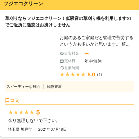
フジエコクリーン
をおこなえる証明でもあるのです。
また、作業内容についても有資格者の
目線から親切・丁寧にご説明いたしま
草刈りならフジエコクリーン！低騒音の草刈り機を利用しますの
すので安心してご相談ください。 ■
でご近所に迷惑はお掛けしません
半径30km以内のご依頼なら出張費無
料 アップス計画は群馬県前橋市の地
お庭のあるご家庭だと管理で苦労する
域密着業者として、手厚いサービスを
という方も多いかと思います。 植木
提供しております。 弊社から半径
や雑草も日々成長していますので、気
ー
目安料金
30km以内でご依頼いただいた場合、
付いたときには雑草や枝葉が伸びてし
年中無休
定休日
出張費は無料です。 また、末永くお
まい見通しの悪いお庭になっていたな
営業時間
客様にご利用いただけるよう、どのよ
んてことも……。 お庭は通行人や近隣
★★★★★
5.0
（1）
うなご要望にも全力でお応えできるよ
の人にも見られる頻度が高いため、少
う尽力いたしますので、まずはお気軽
しでもキレイなお庭にしておきたいも
スピーディーな対応
経験豊富
にお問い合わせください。
のですよね。 しかしお客様によって
はお仕事や子育ての両立などで、お庭
口コミ
の管理に割く時間が取れないという方
もいるのではないでしょうか。 その
5
★★★★★
ようなときは、弊社「フジエコクリー
余り無理しないで下さい。
ン」までご相談ください。 「お庭の
雑草が伸びてきたけど、草刈りをして
埼玉県
坂戸市
2021年07月19日
いる時間がない」 「せっかくの休日