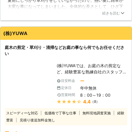
夏前にしっかり草刈りをしていなかったので、熱い夏に雑草が
者の方ですと腰に負担がかかり痛める
した害虫に襲われる危険もあります。
大変な事になってしまいました。全体的な長さとして、ひざ下
可能性もありますので、草刈りの際は
草刈りはどなたでも簡単に行える作業
ぐらいまでは伸びていたので、自分では対処できずRグループ
らくだ暮らしのサービスにご相談頂け
ではありますが、決して油断してはい
続きを読む
さんに連絡して家に来てもらいました。その日は祝日だったの
ればと思います。 【プロのスタッフ
けません。どうしても辛いときは、ま
ですが24時間365日対応だったので、そういう点もすごく良か
が草刈りを行います】 らくだ暮らし
めすけサービスにご連絡ください。迅
ったですね。雑草が合った部分も綺麗な更地のようにしてもら
のサービスではお庭の草むしり、雑草
速かつ丁寧に草刈りさせていただきま
(株)YUWA
えて本当に助かりました。
の処分、お庭の手入れ、高枝切りな
す。
ど、お庭のトラブルを何でも解決いた
埼玉県
蕨市
2016年12月27日
庭木の剪定・草刈り・清掃などお庭の事なら何でもお任せくださ
します。お庭や敷地の草刈りもご相談
い
くだされば、らくだ暮らしのサービス
の専門スタッフが訪問し、綺麗に仕上
(株)YUWAでは、お庭の木の剪定な
げさせて頂きます。庭木の剪定も対応
ど、経験豊富な熟練自社のスタッフが
しておりますので、ご相談下されば喜
迅速・丁寧な作業をいたします。
んでお力になります。らくだ暮らしの
ー
目安料金
出会うお客様すべてに「ありがとう」
サービスはお客様の為に努力を惜しま
年中無休
定休日
と言って頂けるサービスを低価格でお
ず、全力で業務を行います！いつでも
8：00～19：00
営業時間
届けしております。東京・千葉・埼玉
ご相談下さい！
★★★★★
4.4
（8）
を中心に、草刈りをお考えの方は、ぜ
ひ当社にご用命ください。 【当社の
スピーディーな対応
低価格で丁寧な仕事
無料現地調査実施
経験
サービス内容】 作業内容は草刈りの
豊富
見積り後追加料金無し
ほか、お庭に関することなら全般うけ
たまわります。 たとえば、大きくな