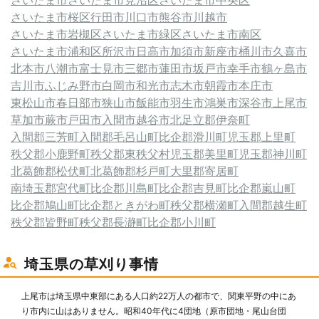
さいたま市
さいたま市見沼区
さいたま市中央区
さいたま市桜区
行田市
川口市
熊谷市
川越市
さいたま市岩槻区
さいたま市緑区
さいたま市南区
さいたま市浦和区
所沢市
日高市
加須市
新座市
桶川市
久喜市
北本市
八潮市
富士見市
三郷市
蓮田市
坂戸市
幸手市
鶴ヶ島市
吉川市
ふじみ野市
白岡市
和光市
志木市
朝霞市
本庄市
東松山市
春日部市
狭山市
飯能市
羽生市
鴻巣市
深谷市
上尾市
草加市
蕨市
戸田市
入間市
越谷市
北足立郡伊奈町
入間郡三芳町
入間郡毛呂山町
比企郡滑川町
児玉郡上里町
秩父郡小鹿野町
秩父郡東秩父村
児玉郡美里町
児玉郡神川町
北葛飾郡松伏町
北葛飾郡杉戸町
大里郡寄居町
南埼玉郡宮代町
比企郡川島町
比企郡吉見町
比企郡嵐山町
比企郡鳩山町
比企郡ときがわ町
秩父郡横瀬町
入間郡越生町
秩父郡皆野町
秩父郡長瀞町
比企郡小川町
埼玉県の草刈り事情
上尾市は埼玉県中東部にある人口約22万人の都市で、関東平野の中にあ
り市内に山はありません。昭和40年代に4団地（原市団地・尾山台団