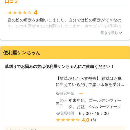
口コミ
った木の剪定や伐採。生垣の刈込や、
消毒・薬剤散布など、お庭をスッキリ
4
★★★★★
させる作業は、当社にお任せくださ
庭の松の剪定をお願いしました。自分では松の剪定ができなの
い。 作業品質にも自信あり！年間管
で、いつも業者さんにお願いしています。さすがプロの仕事は
理など、毎年リピートしてくださるお
丁寧で、見事できれいな松に仕上がりました。それほど高い料
客様も多数いらっしゃいますので、ご
続きを読む
金でもないのに、立派な庭にしていただけてとても良かったで
安心してお問合せくださいませ。
す。この業者さんは今回が初めての利用でしたが、確かな仕事
【無料お見積り・追加料金請求なし】
ぶりに好感が持てたので、また利用したいと思っています。
当社では、調査・お見積り無料で行っ
便利屋ケンちゃん
ております！詳しい金額が気になるお
埼玉県
草加市
2016年11月30日
客様は、現地へ行き、お庭の広さや状
草刈りでお悩みの方は便利屋ケンちゃんにご依頼ください！
態などを考慮してお見積りいたします
ので、まずはお気軽にお電話お待ちし
【雑草がもたらす被害】 雑草はお庭
ております。 また、よくある「作業
に生えているだけで悪い印象を受けま
後の追加金のご請求」は一切ございま
す。住宅の外観の半分はお庭の影響を
せん！お見積もり金額以上のご請求は
ー
目安料金
受けるので、お庭の印象が悪いと、ど
いたしませんのでご安心ください。
年末年始、ゴールデンウィー
定休
んな良い家に住んでいても印象がよく
クレジットカードでのお支払いも承っ
日
ク、お盆、シルバーウィーク
ならないでしょう。更に印象だけでは
ておりますので、便利にご利用いただ
6：00～19：00
営業時間
なく、雑草が生えていることにより、
けます。まずは、無料にてお見積もり
★★★★★
4.0
（6）
虫がお庭に集まってきてしまいます。
をいたしますので、ご連絡をお待ちし
そうなった場合、いつか家の中にも虫
ております。