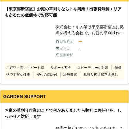
た雑草に害虫が隠れていたり、害虫が
雑草の生えているところをえさ場にし
【東京都新宿区】お庭の草刈りならトキ興業！出張費無料エリア
たりすることがあります。そのまま放
もあるため低価格で対応可能
っておくと、花壇に植えてある植物の
葉が食い荒らされるなどの被害を受け
株式会社トキ興業は東京都新宿区に拠
るおそれがあります。 ③火災事故・
点を構える会社で、お庭の草刈り作業
犯罪 雑草の種類の中には人の背丈ほ
を得意としております。「お庭の草刈
ー
目安料金
ど伸びるもの。この伸びた雑草に隠れ
りをしている時間がない」「自分で対
-
定休日
て、不審者が侵入してしまう場合があ
応するのが面倒」このようなときは、
営業時間
ります。また、火災がおこったとき雑
当店の草刈りサービスをご利用くださ
草に引火して燃え広がってしまう危険
い。 ●出張費無料エリアあり！草刈
ご好評・高いリピート率
サポート万全
スピーディーな対応
低価
もあるのです。 NEOGARDENは、東
り作業ならお任せを 当店は、東京・
格で丁寧な仕事
安心の保証付
経験豊富
見積り後追加料金無し
京都・神奈川県、埼玉県、千葉県、に
埼玉・神奈川などの関東地方で草刈り
お住まいのお客様からの草刈りのご依
作業を提供しています。 東京都新宿
頼を承っている草刈り業者です。
区から半径10キロ以内のエリアであ
NEOGARDENの強みは、多数在籍す
れば、出張費は無料。 また見積り後
GARDEN SUPPORT
る20~30代の職人の若さをいかした
の追加料金もないため、思った以上に
対応ができるというもの。若いエネル
費用がかさむなんてこともありません
お庭の草刈り作業のことで何かありましたら弊社にお任せを。し
ギッシュさを武器に、お客様を悩ませ
ので、ご安心を。 お庭の草刈り作業
っかりと対応します
る雑草を迅速丁寧に処理いたします。
は敷地内の広さによってはすぐに終わ
迅速丁寧な雑草処理をおこない、きれ
らず、手間と時間がかかる作業ですよ
お庭の草刈りのことで何かありました