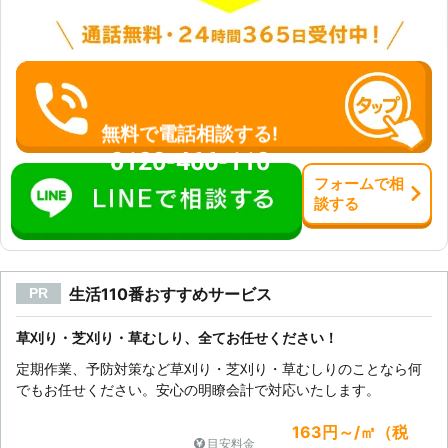
無料で電話相談する!
0120-466-110
フォーム
で
相
談
する
生活110番おすすめサービス
PR
草刈り・芝刈り・草むしり、全てお任せください！
定期作業、予防対策など草刈り・芝刈り・草むしりのことなら何
でもお任せください。安心の明瞭会計で対応いたします。
163円～/㎡（税
目安料金