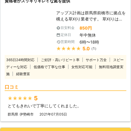
資格者がスッキリキレイな庭を提供
客様の現地状況を確認し、無料お見積
りをいたします。 状況やお見積りを
アップス計画は群馬県前橋市に拠点を
わかりやすく説明いたしますのでお任
構える草刈り業者です。 草刈りは勿
せください。 草刈り場所の状況確認
論のこと、剪定・伐採・砂利敷きなど
850円
目安料金
と、対策のご提案をいたします。経験
お庭に関するご依頼をトータルでサポ
豊富で実績豊富なベテランスタッフが
年中無休
定休日
ートしております。 中でも草刈り
お伺いしますのでご安心を。 常にお
6時〜18時
営業時間
は、5月頃から気候が暖かくなり、雑
客様目線での作業を心掛けております
★★★★★
5.0
（1）
草の成長も活発になるため、お客様の
ので、適当な作業は一切いたしませ
中には雑草が生え始める4月頃にご依
ん。
365日24時間対応
ご好評・高いリピート率
サポート万全
スピー
頼をいただくケースもございます。
ディーな対応
低価格で丁寧な仕事
女性対応可能
無料現地調査実
ご予約で埋まってしまう前に早めの草
施
経験豊富
刈りで綺麗なお庭を保ちませんか？
是非この機会に弊社の草刈りをご利用
口コミ
ください。 お得なセットプランや割
引など、お客様にご満足いただけるサ
5
★★★★★
ービスを提供いたします。 ■刈払機
取扱作業者の有資格者在籍！安心安全
とてもきれいで丁寧にしてくれました。
な草刈りなら私たちにお任せ 弊社の
群馬県
伊勢崎市
2021年07月05日
草刈りは刈払機取扱作業者の有資格者
が対応いたします。 この資格は国家
資格で、刈払機を安全に取り扱い作業