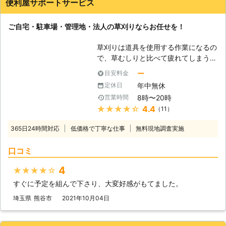
便利屋サポートサービス
ご自宅・駐車場・管理地・法人の草刈りならお任せを！
草刈りは道具を使用する作業になるの
で、草むしりと比べて疲れてしまうこ
とは少なくありません。それに草刈機
ー
目安料金
の場合、使い方に注意しないと、刃が
年中無休
定休日
跳ね返って、使っている人が大きな怪
8時〜20時
営業時間
我を負ってしまう危険性も考えられま
★★★★★
4.4
（11）
す。もう草刈りどころではなくなって
しまいますので、そのような事故が起
365日24時間対応
低価格で丁寧な仕事
無料現地調査実施
きることがないよう、是非私たち便利
屋サポートサービスにお任せいただけ
口コミ
ればと存じます。 便利屋サポートサ
ービスは、群馬県館林市を中心に活動
4
★★★★★
している便利屋になります。群馬県内
すぐに予定を組んで下さり、大変好感がもてました。
はもちろん埼玉県(一部)、栃木県(一
部)、茨城県(一部)など幅広く対応させ
埼玉県
熊谷市
2021年10月04日
ていただきます。当社が自慢している
ことは、少ない予算で草刈りを早めに