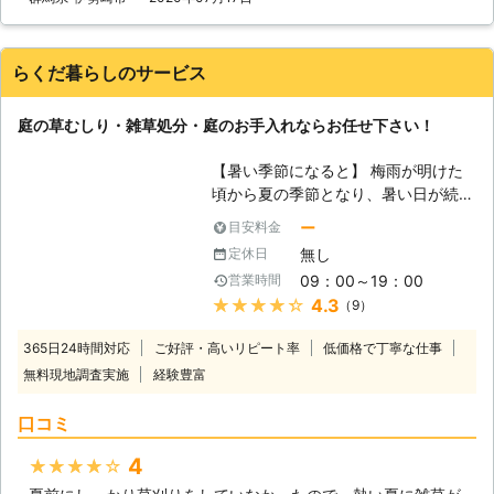
植物の横に雑草が生えてしまえば、地
中の栄養分を横取りされてしまいま
す。さらに雑草が繁茂すれば、栄養分
らくだ暮らしのサービス
だけでなく日光まで奪われてしまうこ
とになります。 雑草が被害を及ぼす
庭の草むしり・雑草処分・庭のお手入れならお任せ下さい！
のは植物だけではありません。暗くじ
めじめした環境が続くようになると、
【暑い季節になると】 梅雨が明けた
毛虫やシロアリなどの害虫たちの繁殖
頃から夏の季節となり、暑い日が続き
も進んでしまいます。さらに、伸びき
ます。自宅にお庭があると雑草が成長
った雑草は「その家はきちんと手入れ
ー
目安料金
してしまい、毎年草刈りに苦労されて
されていない」と認識され、空き巣な
無し
定休日
いるかと思います。雑草を放置してし
どの侵入盗に狙われるリスクも上がっ
09：00～19：00
営業時間
まうと害虫が発生しやすくなり、風通
てしまうのです。まさに雑草は、百害
★★★★★
4.3
（9）
りも良くなくなるので、清潔感を保つ
あって一利なしの存在なのです。
為にも草刈りを怠ってはいけないので
【体を壊さないために】 雑草が最も
365日24時間対応
ご好評・高いリピート率
低価格で丁寧な仕事
すが、毎年猛暑日を記録している程暑
良く伸びる時期は、春から夏にかけて
無料現地調査実施
経験豊富
い日が続き、健康面が心配です。無理
です。しかしこの時期は、同時に人間
をして真夏日に草刈りを行い、熱中症
にとって暑さが過酷な時期でもありま
口コミ
になってしまうと危険ですし、鎌や草
す。十分に水分や休息をとらなけれ
刈り機は使い方を間違ってしまうと怪
ば、熱中症によって倒れてしまうかも
4
★★★★★
我をしてしまう恐れもあります。高齢
しれません。また、前述のように発生