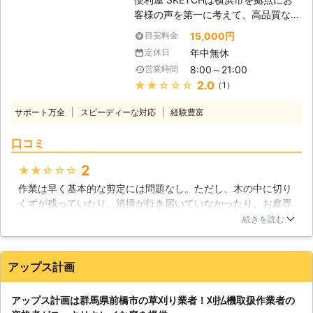
があります。そうなってしまっては、
客様の声を第一に考えて、高品質なサ
草刈りも大変な重労働になります。ま
ービスを提供しております。 業務内
15,000円
目安料金
た、どんな危険生物が潜んでいるかわ
容につきましては便利屋業(不用品回
年中無休
定休日
からないところで草刈りするのはちょ
収・遺品整理・剪定・伐採・ハウスク
っと怖いですよね。 そんな時は是非
8:00～21:00
営業時間
リーニングetc)でお客様のお悩みを私
弊社にお任せください。経験豊富で、
★★★★★
2.0
（1）
たちが解決いたします！ お客様に信
あなたに代わって確実・綺麗に草を刈
頼される街の便利屋を目指して日々奮
ります。
サポート万全
スピーディーな対応
経験豊富
闘中！ 小さなものから大きなものま
で生活のトラブルでお困りでしたら、
口コミ
私たち【便利屋 SKETCH】にご相談
ください。 お客様のご依頼、スタッ
2
★★★★★
フ一同心からお待ちしております。
作業は早く基本的な剪定には問題なし。ただし、木の中に切り
【便利屋 SKETCHの草刈りについ
くずが残っていたり、清掃が行き届いていなかったり、お庭専
て】 弊社では草刈りのご依頼もお受
門の業者ではない感じで残念だった。施工や処理の丁寧さが、
けしております。 こんな時には私た
続きを読む
やはり専門とは違うと感じた。切りくずについては、剪っても
ちにご相談ください。 ・草むしりを
らったばかりは気づかなかったが、少しして木が枯れてきたよ
する時間がなくて悩んでいる ・管理
うに見えて近づいてみたら、木が枯れているのではなく、切り
している敷地の雑草をどうにかしたい
アップス計画
くずが残っていてそれが枯れているとわかった。
・定期的に作業してくれる、業者を探
している ・迅速、丁寧に対応してほ
神奈川県
茅ヶ崎市
2022年04月24日
アップス計画は群馬県前橋市の草刈り業者！刈払機取扱作業者の
しい etc... 【現地無料調査では】 お