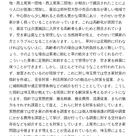
地・西上尾第一団地・西上尾第二団地）が相次いで建設されたことによ
り人口が急激に増加し、最近は郊外型大型小売店の進出が著しい地域で
す。中心部から少し離れると自然も豊かな環境にあり、そのせいか空き
家が多く残っていることがわかっています。これは高齢化が原因であ
り、最近では介護施設に入所する高齢者も多いためと懸念されていま
す。空き家は庭などを管理しないと当然雑草が生え、そのせいで隣家の
方とトラブルになることがあります。しかし、草刈りは定期的に行わな
ければならない上に、高齢者の方の場合は体力的負担もあり難しいでし
ょう。そのような場合は業者に頼むと草の処分まで行ってくれるので、
こういった業者に定期的に依頼することで管理ができ、空き家を綺麗に
保つことができます。しかし、ほとんどそのようなことが行われておら
ず、放置されているのが現状です。これに対し埼玉県では空き家対策の
指針を作成し、安全対策・利活用策の2つの観点から対策を提案、さら
に補助制度や適正管理条例などの紹介を行うこととしています。こうし
た指針は埼玉県が抱えている現状に対する解決策を考えるポイントにな
ります。指針では実態把握、撤去根拠、撤去費用、流通促進、まちの魅
力をそれぞれ課題として捉え、これらに対する対策を紹介しています。
実態把握では空き家の所有者を調査するには個人情報保護の問題や調査
にかかる費用を課題として挙げ、国が行っている調査に対する交付金の
存在などを紹介することを対策としています。上尾市においても空き家
問題は今後ますます増えることが見込まれているため、埼玉県によるこ