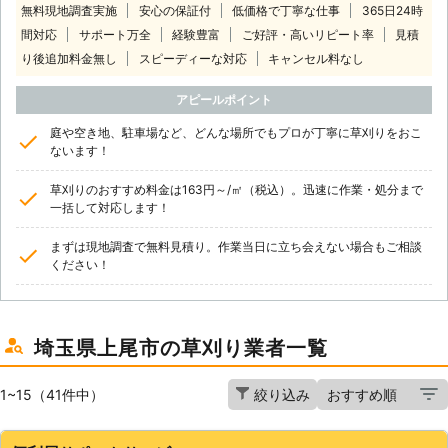
無料現地調査実施
安心の保証付
低価格で丁寧な仕事
365日24時
間対応
サポート万全
経験豊富
ご好評・高いリピート率
見積
り後追加料金無し
スピーディーな対応
キャンセル料なし
アピールポイント
庭や空き地、駐車場など、どんな場所でもプロが丁寧に草刈りをおこ
ないます！
草刈りのおすすめ料金は163円～/㎡（税込）。迅速に作業・処分まで
一括して対応します！
まずは現地調査で無料見積り。作業当日に立ち会えない場合もご相談
ください！
埼玉県上尾市の草刈り業者一覧
1~15（41件中）
絞り込み