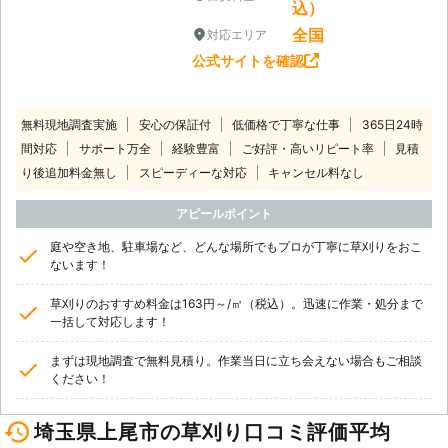
込）
全国
対応エリア
公式サイトを確認
無料現地調査実施
安心の保証付
低価格で丁寧な仕事
365日24時
間対応
サポート万全
経験豊富
ご好評・高いリピート率
見積
り後追加料金無し
スピーディーな対応
キャンセル料なし
アピールポイント
庭や空き地、駐車場など、どんな場所でもプロが丁寧に草刈りをおこ
ないます！
草刈りのおすすめ料金は163円～/㎡（税込）。迅速に作業・処分まで
一括して対応します！
まずは現地調査で無料見積り。作業当日に立ち会えない場合もご相談
ください！
埼玉県上尾市の草刈り口コミ評価平均