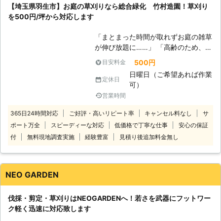
ますので、根っこまで完全除去してほ
【埼玉県羽生市】お庭の草刈りなら総合緑化 竹村造園！草刈り
量によっては、せっかくの休日が半日
しい際もお任せください。 お庭の草
を500円/坪から対応します
以上つぶれてしまうことも。 当店に
刈りなら弊社「フジエコクリーン」に
依頼いただければ、体力に自信のある
すべてお任せください。 ●年中無休
「まとまった時間が取れずお庭の雑草
スタッフたちが駆けつけて、お客様の
で対応！土日や祝日でもお気軽にご相
が伸び放題に……」 「高齢のため、長
お庭をキレイにしますよ。人手がある
談ください お仕事が忙しい方にとっ
時間お庭で草刈りをするのは辛い」
から丁寧で素早い対応ができます。 <
500円
目安料金
て、業者との打ち合わせスケジュール
「広範囲での草刈り作業のため、専門
草刈りは機械・手作業どちらも対応！
を調整するのが難しいですよね。 業
日曜日（ご希望あれば作業
的な草刈り業者に依頼したい」 この
> 広範囲である空き地などの場所であ
定休日
者によっては土日や祝日といった日は
可）
ようなことでお困りなら、私たち総合
れば機械を使った草刈り、花壇や小さ
定休日の業者も多いため、なかなか予
営業時間
緑化 竹村造園へ。 当店ではお庭の
な隙間などの手作業が必要な場は草む
定が合わず困っているという方も多い
草刈り作業を得意としております。
しりで対応します。このように、シチ
365日24時間対応
ご好評・高いリピート率
キャンセル料なし
サ
のではないでしょうか。 そのような
自分では対応が難しいといった際は、
ュエーションによって効率的な草刈り
ときは、弊社「フジエコクリーン」に
ポート万全
スピーディーな対応
低価格で丁寧な仕事
安心の保証
草刈り代行をおこなっている当店にお
方法をとっていますのでお任せを。
お任せください。 弊社は年中無休で
付
無料現地調査実施
経験豊富
見積り後追加料金無し
任せください。 ●お庭の草刈りを
草刈りで「こだわり」や「ご要望」な
対応しておりますので、土日や祝日で
500円/坪で対応します！ 総合緑化
どがありましたら気軽にご相談くださ
もお客様の都合に合わせた日程調整で
竹村造園はお庭の草刈りサービスを税
い。柔軟にお客様の思いを形にしま
作業をおこなうことができます。 埼
込500円/坪で提供しています。 手作
す。 <雑草対策もお任せ！防草シート
NEO GARDEN
玉で草刈り業者をお探しの際は、お気
業での草むしりや機械を使った草刈り
や砂利敷きも> 雑草に困っているとき
軽に弊社までご相談ください。 お庭
など、ご要望に合わせたやり方で草刈
には、草刈りのあとに防草シートや砂
管理のプロがお客様のもとまでお伺い
伐採・剪定・草刈りはNEOGARDENへ！若さを武器にフットワー
りをおこないますので、草刈り業者を
利敷きをすることで対策できます。雑
し、お忙しいお客様の代わりに作業を
ク軽く迅速に対応致します
お探しなら当店までご相談ください。
草が生えにくい環境づくりで、今後の
代行させていただきます。