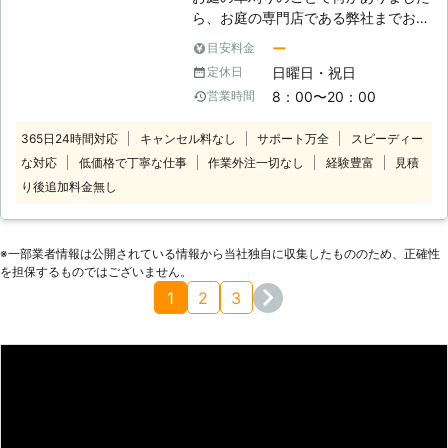
いになったお庭をできる限り早くご提
ね。そのためなかなかお庭の雑草処理
ら、お庭の専門店である弊社までお問
供できるようにいたします。「お客様
に対応できないという方もいるでしょ
い合わせください。 弊社では、経験
を笑顔に」という願いをもとに、お客
う。 そのようなときは、当店に草刈
ー
目安料金
豊富で実績豊富な熟練のプロがお客様
様がおっくうな雑草処理から解放され
り代行をご依頼ください。 低価格・
日曜日・祝日
定休日
のもとまでお伺いいたします。お客様
笑顔になれるお力添えをさせてくださ
丁寧な対応でお客様にサービスを提供
8：00〜20：00
営業時間
のご要望に沿った形で施工し、満足の
い。
しています。 ●一般住宅以外にも学
いく仕上がりを提供しますので安心し
校や公園の草刈り経験もあります！
365日24時間対応
キャンセル料なし
サポート万全
スピーディー
てお任せください。 私たちはお客様
私たち株式会社トキ興業は、一般住宅
な対応
低価格で丁寧な仕事
作業外注一切なし
経験豊富
見積
の「困った」を解決し、過ごしやすい
での草刈り作業だけでなく、学校や公
空間のお手伝いをさせていただいてお
り後追加料金無し
園など公共施設の草刈りをおこなって
りますので、何かございましたら遠慮
きた経験もあります。 うっそうと生
なくお申し付けください。 ご相談だ
い茂った雑草をすべて除去いたします
け、という方もお待ちしております。
ので、草刈りをご希望でしたらお任せ
※⼀部業者情報は公開されている情報から当社独⾃に収集したもののため、正確性
どのような小さなお悩みにも真摯に対
を担保するものではございません。
ください。
応いたしますのでご安心を。
1
2
3