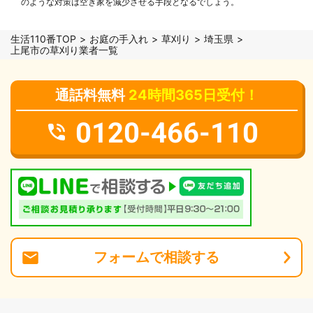
のような対策は空き家を減少させる手段となるでしょう。
生活110番TOP
お庭の手入れ
草刈り
埼玉県
上尾市の草刈り業者一覧
通話料無料
24時間365日受付！
0120-466-110
フォーム
で
相談
する