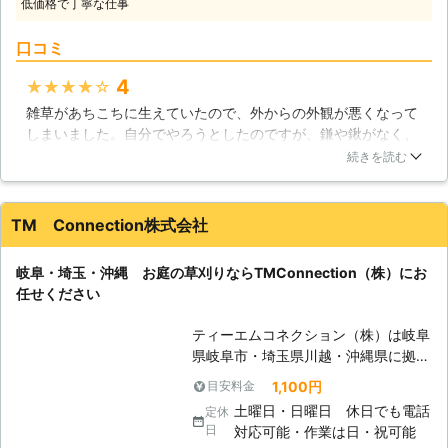
低価格で丁寧な仕事
が入り込む事になるので、雑草は早い
内に刈り取らなければいけません。そ
口コミ
して最大の問題は、雑草は栄養を吸収
するスピードが早いので、雑草の周囲
4
★★★★★
の花や庭木の分の栄養まで取ってしま
雑草があちこちに生えていたので、外からの外観が悪くなって
うのです。それが原因で、花や庭木が
しまいました。自分でやろうとしたのですが、鎌や鍬がなく、
病気になりやすく、最悪の場合枯れて
ペースも遅いので徐々にやる気がなくなってきてしまいまし
しまう事になるので、草刈りは便利屋
続きを読む
た。そこで便利屋ケンちゃんさんに連絡したのですが、迅速対
ケンちゃんにお任せください。 【草
応でその日にさっそく草刈りしてもらえました。作業後は庭の
刈りの時期】 草刈りにも時期という
美観が復帰したのですごく嬉しかったです。
ものがあります。お庭の天敵である雑
TM Connection株式会社
草は、刈っても刈っても伸びてきてし
埼玉県
さいたま市桜区
2016年12月31日
まうもので、これを適切な時期に刈り
岐阜・埼玉・沖縄 お庭の草刈りならTMConnection（株）にお
取ることで、雑草からお庭を守ること
任せください
が出来るのです。まず初めは6月ごろ
です。6月ごろは雨が多く振る時期
ティーエムコネクション（株）は岐阜
で、春に目覚めた雑草が蓄えた栄養を
県岐阜市・埼玉県川越・沖縄県に拠点
使って一気に成長しようとするので、
を構え、お庭の草刈り業務に対応して
1,100円
目安料金
それをバッサリ刈り取ります。次に9
おります。関東エリアは安心の女性ス
月ごろに雑草の成長が弱まる時期に刈
土曜日・日曜日 休日でも電話
定休
タッフにて対応いたします。 草刈り
り取る事で、雑草に大ダメージを与え
日
対応可能・作業は日・祝可能
は手間と時間の掛かる作業ですので