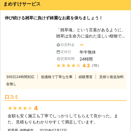
行うことが出来るという点になります
まめすけサービス
ので、ご自宅の草刈りから管理地や駐
車場、法人のお客様もお気軽に当社ま
伸び続ける雑草に負けず綺麗なお庭を保ちましょう！
でご相談ください。 お見積り無料は
もちろん、お見積り以外の料金は一切
「雑草魂」という言葉があるように、
かかりませんし、草刈りで出た刈り草
雑草は生命力に溢れた逞しい植物で
の処分や除草剤の散布も当社がしっか
す。それは見習うべきかもしれません
りと行います。 また、遠方のお客様
ー
目安料金
が、お庭や畑に生えた雑草は私たちに
も遠慮無くご相談ください。ご要望に
年中無休
定休日
とって邪魔な存在になってしまいま
お応えすることが出来るよう、柔軟に
24時間
営業時間
す。実際に、毎年のように雑草の被害
対応させていただきます。一同お客様
★★★★★
4.3
（10）
に悩まされている方も少なくないでし
のご連絡をお待ちしておりますので、
ょう。特にお年を召された方にとって
どうぞよろしくお願いいたします！
365日24時間対応
低価格で丁寧な仕事
経験豊富
見積り後追加料
は、草刈りも決して楽な仕事ではあり
金無し
ません。 そのような面倒な草刈り
は、まめすけサービスにお任せくださ
口コミ
い！植木屋の私たちには、効率の良い
草刈りのためのノウハウがあります。
4
★★★★★
あなたに代わって、邪魔な雑草を一掃
金額も安く施工も丁寧でしっかりしてもらえて良かった。ま
して見せます。 【雑草による被害】
た、見積もりもわかりやすくて満足しています。
雑草被害として最も多く言われるの
は、栄養分の奪取です。農作物や観葉
群馬県
伊勢崎市
2020年07月17日