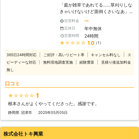
●羽生市なら最短即日で対応可能！
草刈りの手間もはぶけますよ。 「も
「庭が雑草であれてる……草刈りしな
当店では埼玉県・群馬県・栃木県・茨
う雑草に悩まされたくない」そんなと
きゃいけないけど面倒くさいなあ」
城県にて営業しております。 その中
きには、私たちにまずはご相談を！最
「最近昼間暑いから外にでるのもおっ
でも埼玉県羽生市にお住まいの方な
ー
目安料金
適な方法をご提案します。 【実際の
くう」 「仕事がある日はいつも忙し
ら、最短即日での対応もできます。
施工実績（一例）】 ●千葉県茂原市
年中無休
定休日
いから休みを草刈りで潰したくな
お急ぎでお庭の草刈り処理をしてほし
依頼内容：空地の草刈り希望・ドブ周
24時間
営業時間
い……」 こんな風に、お庭が雑草で荒
いといった際は、お任せください。
辺 広さ：車10台分 草の処分：相談 料
★★★★★
1.0
（1）
れてしまっていてもつい面倒くさくな
迅速にお伺いします。 ●日曜日もご
金：30,000円 ●神奈川県横浜市 依頼
って放置してしまう方も多くいらっし
希望であれば作業可能です！ 当店で
内容：実家の草刈りを丁寧にやってほ
365日24時間対応
ご好評・高いリピート率
キャンセル料なし
ス
ゃるのではないでしょうか。そんなと
は基本的に日曜日はお休みです。 し
しい 広さ：50平方メートルほど 草の
ピーディーな対応
無料現地調査実施
経験豊富
見積り後追加料金
きは便利屋TRUSCATがお客様に代わ
かしお客様のスケジュールによっては
処分：希望 料金：110,000円 ※税込価
無し
り草刈りのお手伝いをいたします。雑
「日曜日にしか空いている時間がとれ
格です。 ※広さ・草丈・ゴミの量など
草を放置してしまうと起こる以下のよ
ない」などそういった都合もあるでし
により料金は変動します。
口コミ
うなデメリットを解決するお手伝いを
ょう。 そのようなときはご相談くだ
させてください！ 【雑草を放置して
さい。 ご希望であれば日曜日でも作
1
★★★★★
しまうデメリット】 ①雑草の花粉に
業を承ることができます。
よるアレルギー被害 雑草のなかに
根本さんがよくやってくださった。感謝です。
は、花粉にアレルギーの原因となる物
静岡県
沼津市
2025年05月05日
質を持っているものがあります。代表
的なものがブタクサで、放置すると含
まれる花粉で花粉症を引き起こすおそ
株式会社トキ興業
れがあるのです。 ②害虫被害 放置し