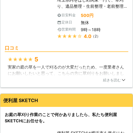
現地調査をしっかりとおこないお見積
り、遺品整理・生前整理・老前整理、
りを提示いたします！ 草刈り業務は
放置自転車の撤去、内装解体工事、急
現場の状況によって金額も変わってき
500円
目安料金
な倒産・競売物件の撤去片付などを承
ますので、現場での事前調査をしっか
無休
定休日
っております。 個人様から法人様ま
りとおこない、お見積りを提示させて
9時～18時
営業時間
で、ご依頼頂いた対応可能業務を、丁
いただきます。（別途基本料金が掛か
★★★★★
4.0
（2）
寧に責任を持って迅速に遂行いたしま
ります。） 草刈りのことで何かあり
す。 【成長力が強い雑草】 刈っても
ましたらお気軽にご相談ください。
口コミ
刈っても生えてくるのが雑草の厄介な
岐阜市・埼玉県・沖縄県を中心に地域
ところですね。種も蒔いていないのに
密着で対応していますのでお任せくだ
5
★★★★★
何故生えてくるのだろうと思いません
さい。 対応エリア内であれば、1時間
実家の庭の草を一人で刈るのが大変だったため、一度業者さん
か？種無しで植物は生えませんので
程度でお伺いします。最近大変予約が
にお願いしたいと思って、こちらの方に草刈りをお願いしまし
一見無いように見えても、例えば風に
混み合いリピーターも増えておりま
た。かなり広い敷地内の草刈りだったにも関わらず、作業は半
続きを読む
乗って種子が飛んできたり、鳥や昆虫
す。お早目の予約をお願いいたしま
日以内に終了しました。非常にきれいな状態になったのでよか
に付着して運ばれたり、土に含まれて
す。
ったです。このようなことを依頼すると費用がかなりかかるの
いた種が成長するなどして、雑草は生
が気になっていましたが、まず最初に大体の費用を提示しても
えています。こうなると雑草を生えな
便利屋 SKETCH
らえたのでよかったです。費用も予想より安くなり、刈った草
いようにするのは非常に困難です。加
も処分してもらえてよかったです。またお願いしようと思って
えて、雑草の成長スピードは著しく、
お庭の草刈り作業のことで何かありましたら、私たち便利屋
います。
数日放置しただけでも何センチも伸
SKETCHにお任せを。
び、何週、何ヶ月ともなれば、地面が
埼玉県
北葛飾郡杉戸町
2016年11月25日
見えないほどに繁殖するほどの成長力
便利屋 SKETCHは横浜市を拠点にお