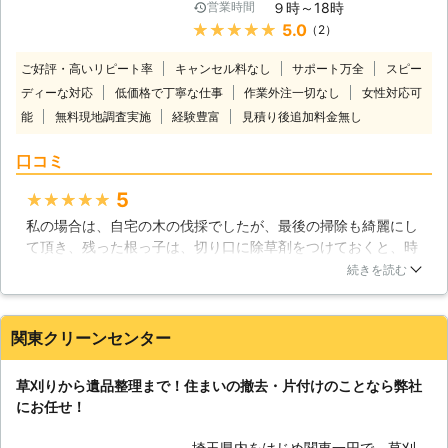
ることが出来ます。そして最後に11月
９時～18時
営業時間
「自分では対応できない」という方も
ごろに枯れた雑草を刈り取る事で、見
★★★★★
5.0
（2）
いるかと思います。 そのようなとき
た目を美しく保つことが出来ます。
は、お庭の草刈りサービスを展開して
ご好評・高いリピート率
キャンセル料なし
サポート万全
スピー
いるティーエムコネクションにお任せ
ディーな対応
低価格で丁寧な仕事
作業外注一切なし
女性対応可
してみてはいかがでしょうか。 ●草
能
無料現地調査実施
経験豊富
刈り作業はティーエムコネクション
見積り後追加料金無し
（株）にお任せください！ お庭の草
口コミ
刈りというと、わざわざ業者に頼らず
自分でもできてしまう作業です。 し
5
★★★★★
かし、お庭の草刈りというのは意外と
重労働な作業で面倒くさいですよね。
私の場合は、自宅の木の伐採でしたが、最後の掃除も綺麗にし
夏の暑い時期や広範囲での草刈りとな
て頂き、残った根っ子は、切り口に除草剤をつけておくと、時
ると辛いものがあると思いますので、
期枯れて根までなくなると、非常に詳しくわかりやすく説明し
続きを読む
そのようなときは、草刈り業者に依頼
てして頂きました。 今回は、草の生えすぎた箇所、退治して頂
し対処するのがおすすめです。 当社
きたく、連絡しようかと思っております。
では「仕事が忙しくて時間が取れな
関東クリーンセンター
岐阜県
加茂郡川辺町
2021年08月09日
い」「高齢のため長時間草刈りする体
力がない」このようなお客様に対応し
草刈りから遺品整理まで！住まいの撤去・片付けのことなら弊社
ております。 草刈り後の雑草の後処
にお任せ！
理もおこないますので、草刈りの代行
作業なら当社にお任せください。 ●
埼玉県内をはじめ関東一円で、草刈