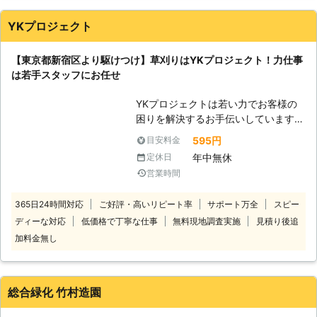
でのんびりしたいけど、お庭の植木や
雑草が気になる」 「いつも利用して
YKプロジェクト
いる植木屋が廃業してしまって困って
いる」 このようなお庭に関するお悩
【東京都新宿区より駆けつけ】草刈りはYKプロジェクト！力仕事
みを弊社が解決いたします。 お庭管
は若手スタッフにお任せ
理のプロフェッショナルが、近隣の方
に迷惑を掛けずに作業をおこないま
YKプロジェクトは若い力でお客様の
す。 草刈りのことで何かありました
困りを解決するお手伝いしています。
ら、お気軽に弊社までご相談くださ
1都3県にお住まいで雑草にお困りで
い。 【フジエコクリーンが選ばれる
595円
目安料金
したら当店にお任せ
理由】 弊社にはお客様から選ばれる
年中無休
定休日
を！
理由がございます。 ●モーターバッ
営業時間
テリーの草刈り機で低騒音！近隣にご
<若いスタッ
迷惑はお掛けしません 弊社では、草
365日24時間対応
ご好評・高いリピート率
サポート万全
スピー
フが駆けつけ！活気ある作業ではやく
刈り作業をおこなうにあたってモータ
ディーな対応
低価格で丁寧な仕事
無料現地調査実施
見積り後追
丁寧> 当店は若手スタッフで構成され
ーバッテリー駆動式の草刈り機を使用
ています。そのため体力のいる仕事に
加料金無し
しております。 そのため作業時は低
も自信あり！ 活気あふれるスタッフ
騒音での作業も可能ですので、近隣住
が雑草にお困りのお客様の元に伺い、
民に騒音被害で迷惑を掛けることなく
草刈りから後始末まで一貫作業しま
作業を進めることが可能です。 ま
総合緑化 竹村造園
す。 とくに暑い日はお客様自身で草
た、手作業での草刈りもおこなってい
刈りをするのは大変ですよね。雑草の