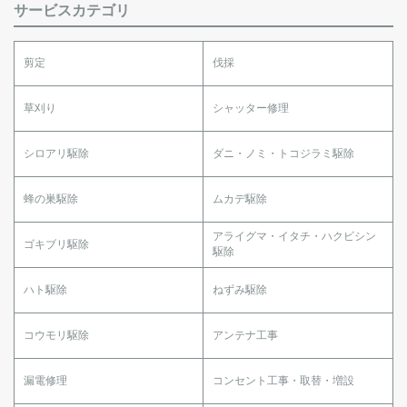
サービスカテゴリ
剪定
伐採
草刈り
シャッター修理
シロアリ駆除
ダニ・ノミ・トコジラミ駆除
蜂の巣駆除
ムカデ駆除
アライグマ・イタチ・ハクビシン
ゴキブリ駆除
駆除
ハト駆除
ねずみ駆除
コウモリ駆除
アンテナ工事
漏電修理
コンセント工事・取替・増設