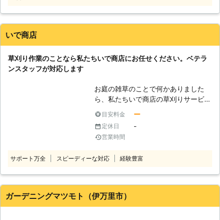
ただけの草はまたすぐに伸びてしまう
緑地園へお任せください。 ・仕事で
ので、根っこから引き抜く必要があり
忙しく庭の草刈りが出来ず悩んでいる
ます。 弊社は手作業で、根っこから
とき。 ・管理している敷地の雑草が
雑草を引き抜く作業にも対応しており
いで商店
多すぎて自分1人では草刈りできない
ます。少々料金とお時間はかかります
とき。 ・管理している敷地の草刈り
が、草がまた生えて業者に何度も依頼
草刈り作業のことなら私たちいで商店にお任せください。ベテラ
を定期的に業者へ依頼したいと検討中
するよりも長期的に考えるとお得で
ンスタッフが対応します
のとき。 ・高齢により、草刈りが体
す。ぜひ「岡崎 雄亮」に、作業をお
力的に難しいとき。 合同会社 優松緑
まかせください。 ●外注に頼まない
お庭の雑草のことで何かありました
地園では、お客様とのつながりを大切
完全自社施工で料金を抑えます 弊社
ら、私たちいで商店の草刈りサービス
にする会社です。 作業終了後からお
の強みは、完全自社施工で作業をおこ
をご利用ください。 弊社に在籍して
客様とのお付き合いがスタートしま
ー
目安料金
なっていることです。 外注に作業を
いるスタッフは、みな経験豊富で実績
す。 長く愛される会社としてこれか
依頼すると外部のスタッフに作業代を
-
定休日
豊富な施工のプロ。正しい知識と今ま
らも、日々お客様のために活動してい
支払わなくてはいけません。外注に支
営業時間
で培ってきた技術をもとに満足のいた
ます。 お庭のことで困ったことがあ
払うお金はお客様が支払う料金に上乗
だける仕上がりを提供します。 私た
れば、なんでもご相談ください。
せされるので、外注を使う業者は割高
サポート万全
スピーディーな対応
経験豊富
ちは常にお客様の目線で作業を行いま
であることが多いのです。しかし弊社
すので、ご要望やご希望などがありま
は完全自社施工でお客様が上乗せされ
したら、作業内容に組み込みより良い
た料金を払う必要がないので、安心し
サービスになるよう努めております。
ガーデニングマツモト（伊万里市）
てご利用くださいませ。 ●終わりに
また弊社では、福岡県の便利屋として
草を刈ることで、お客様のお庭はキレ
草刈り以外にも数多くのサービスに対
イな姿に戻ります。雑草が生い茂るお