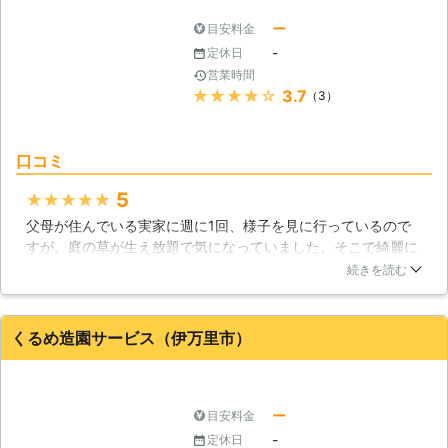
応しておりますので、お困りの際は私
庭は近隣の方から「だらしがない人だ
たちいで商店にお任せください。
ー
目安料金
なぁ」と、悪い印象を持たれてしまう
-
定休日
かもしれません。ぜひ草刈り業者であ
営業時間
る「岡崎 雄亮」に作業を依頼して、
★★★★★
3.7
（3）
雑草を処分しましょう。
口コミ
5
★★★★★
父母が住んでいる実家に週に1回、様子を見に行っているので
すが、庭の草が生え放題で気になっていました。そこで綺麗に
してあげようと思い、伊万里市で作業をしてくれる業者を探
続きを読む
し、ガーデニングマツモトさんに草刈りを頼みました。庭中、
草が伸び放題だったのですが、ガーデニングスタッフの方は全
て綺麗に刈り終えてくれました。父母もとても喜んでくれたの
くるめ造園サービス（伊万里市）
で、嬉しかったです。スタッフの方には本当に感謝していま
す。
佐賀県
伊万里市
2016年11月18日
ー
目安料金
-
定休日