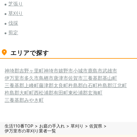
芝張り
草刈り
伐採
剪定
エリアで探す
神埼郡吉野ヶ里町
神埼市
嬉野市
小城市
鹿島市
武雄市
伊万里市
多久市
鳥栖市
唐津市
佐賀市
三養基郡基山町
三養基郡上峰町
藤津郡太良町
杵島郡白石町
杵島郡江北町
杵島郡大町町
西松浦郡有田町
東松浦郡玄海町
三養基郡みやき町
生活110番TOP
お庭の手入れ
草刈り
佐賀県
伊万里市の草刈り業者一覧