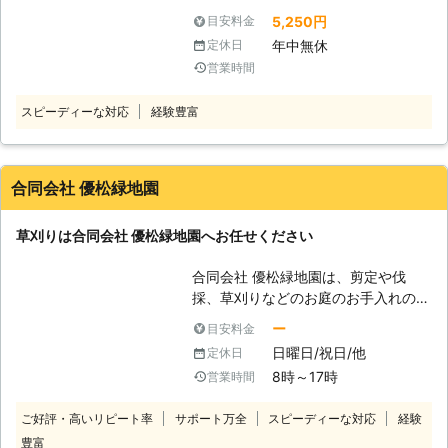
でに生きていた雑草が肥料になるには
に夏の時期は雑草の生長が早く、気が
5,250円
目安料金
1年近い期間が必要になります。その
ついたら大量の草が生えてしまうこと
間に腐って、害虫を発生させてしまい
年中無休
定休日
に。雑草は庭の景観を悪くするだけで
ます。刈った後も問題を起こしてしま
営業時間
はなく、ハダニや青虫などの花壇の花
うので、刈り終えた草の残骸はしっか
を食べる害虫を引き付けてしまうので
り処分をします。もちろん私たちが行
スピーディーな対応
経験豊富
厄介な存在です。 草刈りをして早め
いますのでご安心下さい。
に害虫対策もおこないたいものです
が、草を刈る作業はとても大変です。
草を触り続けると手がかぶれてきます
合同会社 優松緑地園
し、しゃがみながら作業をするのは腰
にも負担がかかります。 自分で草刈
草刈りは合同会社 優松緑地園へお任せください
りをするのは大変だなと感じるお客様
は、わたくし「岡崎 雄亮」に作業を
合同会社 優松緑地園は、剪定や伐
おまかせくださいませ。お庭の草を責
採、草刈りなどのお庭のお手入れのプ
任もって刈らせていただきます。 ●
ロフェッショナルな会社です。 豊富
手を作業の草むしりに対応可能！草を
ー
目安料金
な実績と長年の経験により、皆様に満
根っこから引き抜きます 草刈りとい
日曜日/祝日/他
定休日
足いただける仕上がりを提供していま
うと電動の機械を使った方法が主流と
8時～17時
営業時間
す。 お客様の要望をしっかりとお伺
思われがちですが、草刈り機による作
いし、適切なアドバイスをすることが
業は長くなった雑草を短くするだけに
ご好評・高いリピート率
サポート万全
スピーディーな対応
経験
できるのが私たちの強みです。 【草
なってしまうことも多いです。短くし
豊富
刈り】 こんなときは、合同会社 優松