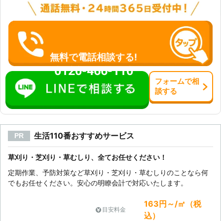
無料で電話相談する!
0120-466-110
フォーム
で
相
談
する
生活110番おすすめサービス
PR
草刈り・芝刈り・草むしり、全てお任せください！
定期作業、予防対策など草刈り・芝刈り・草むしりのことなら何
でもお任せください。安心の明瞭会計で対応いたします。
163円～/㎡（税
目安料金
込）