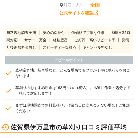
全国
対応エリア
公式サイトを確認
無料現地調査実施
安心の保証付
低価格で丁寧な仕事
365日24時
間対応
サポート万全
経験豊富
ご好評・高いリピート率
見積
り後追加料金無し
スピーディーな対応
キャンセル料なし
アピールポイント
庭や空き地、駐車場など、どんな場所でもプロが丁寧に草刈りをおこ
ないます！
草刈りのおすすめ料金は163円～/㎡（税込）。迅速に作業・処分まで
一括して対応します！
まずは現地調査で無料見積り。作業当日に立ち会えない場合もご相談
ください！
佐賀県伊万里市の草刈り口コミ評価平均