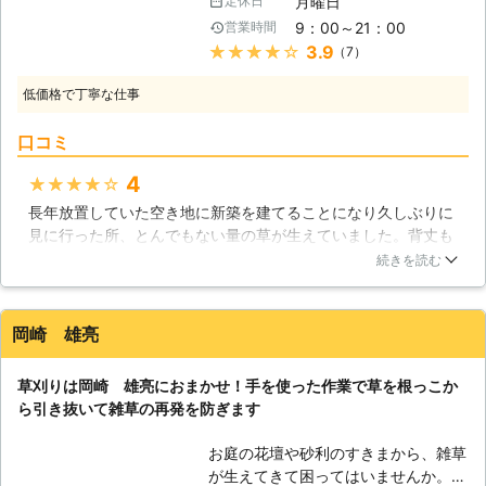
月曜日
定休日
た。草刈りや剪定など、庭のメンテナ
迅速に対応させていただきます。 経
9：00～21：00
営業時間
ンスが必要な場合はぜひ私たちにおま
験豊富な現地スタッフが、近隣のご迷
★★★★★
3.9
（7）
かせ下さい。しっかり対応し、快適な
惑にならないよう安全第一に作業を提
庭を作り出してみせましょう。 【問
供しておりますので、ご安心くださ
低価格で丁寧な仕事
題しかない雑草】 雑草が生えると何
い。 空地やお庭はもとより、駐車場
が問題なのかと言えば、限られた土地
やゴルフ場、別荘、マンション、墓
口コミ
である庭の栄養を雑草に取られてしま
地、工場周り等、草刈りをご希望なら
い、他の植物が育たなくなってしまう
どのような場所にも駆け付けます！
4
★★★★★
という点が最も大きい点です。雑草は
長年放置していた空き地に新築を建てることになり久しぶりに
様々な種類の草の総称ですが、総じて
見に行った所、とんでもない量の草が生えていました。背丈も
不必要で生命力の強い点が特徴となっ
高く根っこも頑丈そうなので、素人では無理だと判断し、こち
ています。こうした問題だらけの雑草
続きを読む
らに草刈りをお願いしました。当日はちょくちょく見に行かせ
に悩まされているのでしたら、すぐに
てもらったのですが、みるみるうちに綺麗になっていく様子は
ベストホームにご依頼下さい。問題し
とても面白かったです。金額もリーズナブルで有り難いです。
かない雑草も草刈りで一掃してしまい
岡崎 雄亮
こんなに土地が広かったのかと思うくらい綺麗にしてもらえま
ましょう。 【草を刈った後もおまか
した。
せを】 草刈りを終えると、刈った草
草刈りは岡崎 雄亮におまかせ！手を使った作業で草を根っこか
が大量に発生します。これはゴミとし
福岡県
北九州市小倉南区
2016年12月25日
ら引き抜いて雑草の再発を防ぎます
て処分をしなければいけません。時折
家庭菜園などをやられている方が肥料
お庭の花壇や砂利のすきまから、雑草
にと溜めておこうとしますが、刈るま
が生えてきて困ってはいませんか。特