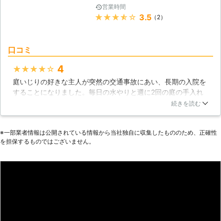
営業時間
★★★★★
3.5
（2）
口コミ
4
★★★★★
庭いじりの好きな主人が突然の交通事故にあい、長期の入院を
することになりました。毎日の水やりと週に2回の庭の手入れ
を行っていたのですが、それが出来なくなりました。私は土い
続きを読む
じりが苦手で手がつけられず、だんだんと草が伸び放題になっ
てきてしまいました。主人に相談したところ、業者に入っても
※⼀部業者情報は公開されている情報から当社独⾃に収集したもののため、正確性
らおうとのことで、主人が病院からパソコンでやりとりをし、
を担保するものではございません。
業者にきてもらいました。主人とメールでやりとりをしていた
ので、きれいに草をかってもらえました。
佐賀県
伊万里市
2016年12月13日