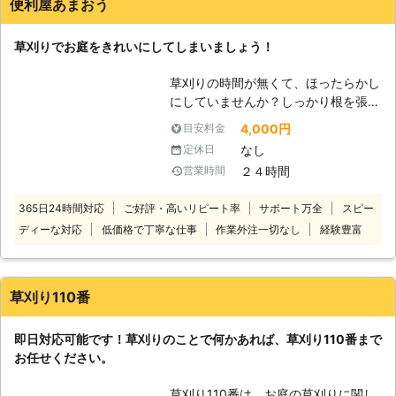
便利屋あまおう
草刈りでお庭をきれいにしてしまいましょう！
草刈りの時間が無くて、ほったらかし
にしていませんか？しっかり根を張っ
た雑草は、簡単には引き抜けず、地上
4,000円
目安料金
部を全部刈り取ったとしても、地中に
なし
定休日
残った部分から再生することだってあ
２４時間
営業時間
ります。 せっかくのきれいなお庭も
雑草が大量にあると台無しです。ぜ
365日24時間対応
ご好評・高いリピート率
サポート万全
スピー
ひ、当社にお任せください。 雑草の
ディーな対応
低価格で丁寧な仕事
作業外注一切なし
経験豊富
草抜きのプロが皆様のご相談に対応。
きれいなお庭を取り戻します。便利屋
として様々な作業にまとめて対応でき
ますので、草刈り以外にも生活上のお
草刈り110番
困りごとがあれば、ご相談ください。
即日対応可能です！草刈りのことで何かあれば、草刈り110番まで
お任せください。
草刈り110番は、お庭の草刈りに関し