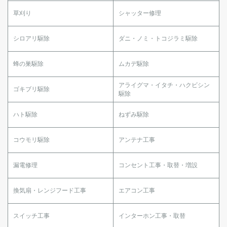
草刈り
シャッター修理
シロアリ駆除
ダニ・ノミ・トコジラミ駆除
蜂の巣駆除
ムカデ駆除
アライグマ・イタチ・ハクビシン
ゴキブリ駆除
駆除
ハト駆除
ねずみ駆除
コウモリ駆除
アンテナ工事
漏電修理
コンセント工事・取替・増設
換気扇・レンジフード工事
エアコン工事
スイッチ工事
インターホン工事・取替