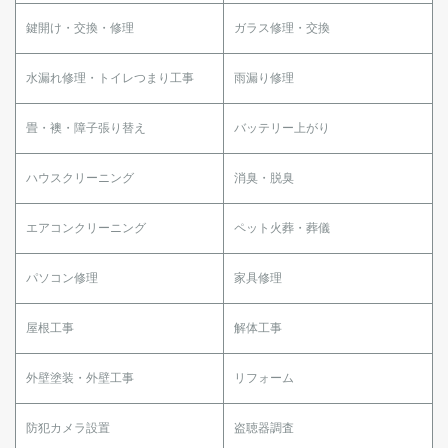
鍵開け・交換・修理
ガラス修理・交換
水漏れ修理・トイレつまり工事
雨漏り修理
畳・襖・障子張り替え
バッテリー上がり
ハウスクリーニング
消臭・脱臭
エアコンクリーニング
ペット火葬・葬儀
パソコン修理
家具修理
屋根工事
解体工事
外壁塗装・外壁工事
リフォーム
防犯カメラ設置
盗聴器調査