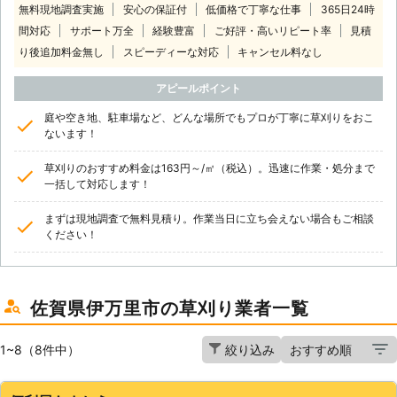
無料現地調査実施
安心の保証付
低価格で丁寧な仕事
365日24時
間対応
サポート万全
経験豊富
ご好評・高いリピート率
見積
り後追加料金無し
スピーディーな対応
キャンセル料なし
アピールポイント
庭や空き地、駐車場など、どんな場所でもプロが丁寧に草刈りをおこ
ないます！
草刈りのおすすめ料金は163円～/㎡（税込）。迅速に作業・処分まで
一括して対応します！
まずは現地調査で無料見積り。作業当日に立ち会えない場合もご相談
ください！
佐賀県伊万里市の草刈り業者一覧
1~8（8件中）
絞り込み