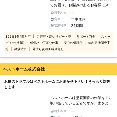
てお困り、お悩みのあるお客様にスピ
ーディーに対応させていただいており
ー
目安料金
ます。 草刈りと聞くと、業者に依頼
年中無休
定休日
するまでもない、と思う方もいるかも
24時間
営業時間
しれませんが、草刈りというのは意外
にも重労働です。 特に夏場などの暑
365日24時間対応
ご好評・高いリピート率
サポート万全
スピー
い時期は、個人で行う草刈りは辛い作
ディーな対応
低価格で丁寧な仕事
安心の保証付
無料現地調査実
業になることでしょう。 水分をしっ
かりと補給しないと脱水症状を起こす
施
経験豊富
見積り後追加料金無し
危険性があります。せっかく自分で作
業をして節約をしようと思っていても
体調を崩していまい余計に時間とお金
ベストホーム株式会社
がかかってくるなんてことも…。 そ
うならないためには、面倒な作業はす
お庭のトラブルはベストホームにおまかせ下さい！きっちり対処
べて専門の業者である草刈り110番に
します！
お任せください。 草刈り110番は、日
本全国に数多くの加盟店を提携してお
ベストホームは塗装関係の作業を主に
りますので、どのような地域にお住ま
取り扱っている業者ですが、家をより
いでも全力でサポートいたします。
住みやすいものにしたいという思いか
当然、24時間365日、休むことなく
ー
目安料金
ら庭仕事も取り扱うようになりまし
稼働していますので、急なご依頼にも