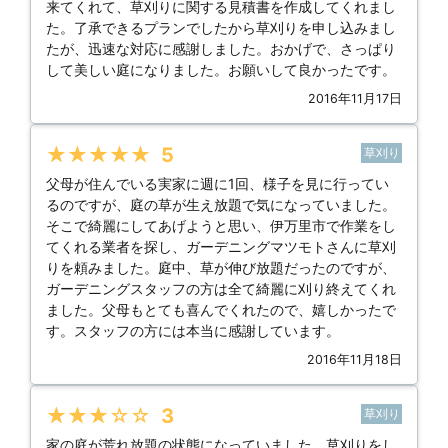
来てくれて、草刈りに関する見積書を作成してくれまし
た。了承できるプランでしたから草刈りを申し込みまし
たが、迅速な対応に感謝しました。おかげで、さっぱり
して美しい庭になりました。お願いして良かったです。
2016年11月17日
★★★★★
5
草刈り
父母が住んでいる実家に週に1回、様子を見に行ってい
るのですが、庭の草が生え放題で気になっていました。
そこで綺麗にしてあげようと思い、伊万里市で作業をし
てくれる業者を探し、ガーデニングマツモトさんに草刈
りを頼みました。庭中、草が伸び放題だったのですが、
ガーデニングスタッフの方は全て綺麗に刈り終えてくれ
ました。父母もとても喜んでくれたので、嬉しかったで
す。スタッフの方には本当に感謝しています。
2016年11月18日
★★★★★
3
草刈り
家の庭が荒れ放題の状態になっていました。草刈りをし