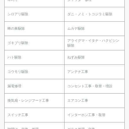
シロアリ駆除
ダニ・ノミ・トコジラミ駆除
蜂の巣駆除
ムカデ駆除
アライグマ・イタチ・ハクビシン
ゴキブリ駆除
駆除
ハト駆除
ねずみ駆除
コウモリ駆除
アンテナ工事
漏電修理
コンセント工事・取替・増設
換気扇・レンジフード工事
エアコン工事
スイッチ工事
インターホン工事・取替