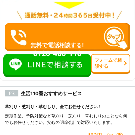
ルや草刈りに対するご要望にしっかり
と応えて作業いたします。
無料で電話相談する!
0120-466-110
フォーム
で
相
談
する
生活110番おすすめサービス
PR
草刈り・芝刈り・草むしり、全てお任せください！
定期作業、予防対策など草刈り・芝刈り・草むしりのことなら何
でもお任せください。安心の明瞭会計で対応いたします。
163円～/㎡（税