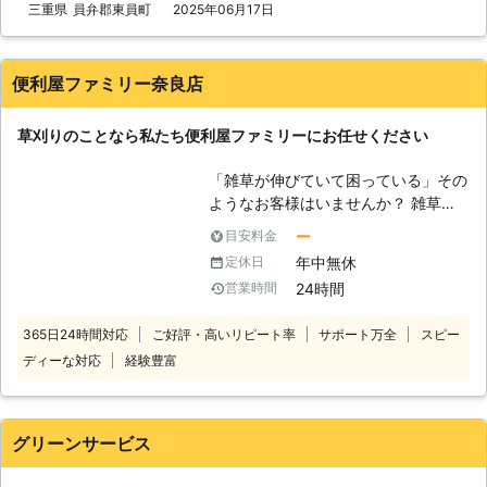
んなときは当店へ 当店は365日対応
三重県
員弁郡東員町
2025年06月17日
はじめとし、便利屋としてさまざまな
しております。平日はもちろんのこ
作業を承っています。東海三県にお住
と、土日祝日の草刈りにも対応可能で
まいのみなさまのお困りごとに対応し
す。「在宅時に依頼したい」「来週は
ていますので、お気軽にお問い合わせ
便利屋ファミリー奈良店
孫が遊びにくるからそれまでに対処し
くださいませ。
ておきたい」そんなときには、ぜひと
草刈りのことなら私たち便利屋ファミリーにお任せください
も当店にご相談ください。当店の草刈
りは機械を使うものから、手作業での
「雑草が伸びていて困っている」その
草刈りにも対応しています。お客様の
ようなお客様はいませんか？ 雑草が
ご依頼内容に合わせて柔軟に対応いた
生え放題になっていると、お家の景観
しますので、お気軽にお問い合わせく
ー
目安料金
が悪く、お客様が訪れた時の印象が良
ださいませ。 ●もう雑草に悩まな
年中無休
定休日
くありません。 また夏場だと蚊や害
い！雑草対策で生えにくいお庭へ 草
24時間
営業時間
虫の発生源になったり、冬場には枯草
刈りを何回も依頼するのは面倒です
が火災の原因になったり、ご近所トラ
し、金銭面からしても気になるかと思
365日24時間対応
ご好評・高いリピート率
サポート万全
スピー
ブルの原因にもなったりすることもあ
います。そのような場合には、雑草が
ディーな対応
経験豊富
ります。 きれいにしておくことで見
生えにくいお庭にするお手伝いをする
た目だけでなく、防犯上の効果もあり
ことも可能です。防草シートを施工す
ます。 弊社では雑草トラブルもすっ
れば、雑草が生えにくくなりますよ。
きりと解決いたしますので、なにかあ
見た目もナチュラルに雑草対策したい
グリーンサービス
ればご相談ください。 このようなと
ときには、お庭に芝を植えるというの
きは弊社にお任せください。 ・お庭
もひとつの手です。雑草にお悩みでし