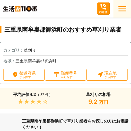
三重県南牟婁郡御浜町のおすすめ草刈り業者
カテゴリ：
草刈り
地域：
三重県南牟婁郡御浜町
都道府県
郵便番号
現在地
から探す
から探す
から探す
平均評価
4.2
草刈りの相場
（ 87 件）
★★★★★
9.2
万円
三重県南牟婁郡御浜町で草刈り業者をお探しの方はお電話
ください！