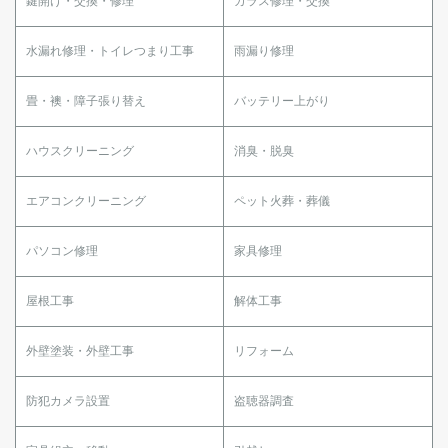
鍵開け・交換・修理
ガラス修理・交換
水漏れ修理・トイレつまり工事
雨漏り修理
畳・襖・障子張り替え
バッテリー上がり
ハウスクリーニング
消臭・脱臭
エアコンクリーニング
ペット火葬・葬儀
パソコン修理
家具修理
屋根工事
解体工事
外壁塗装・外壁工事
リフォーム
防犯カメラ設置
盗聴器調査