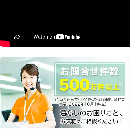
客様のご都合に合わせて対応可能で
す。 しかし、お客様の中には男性ス
タッフにご自宅を見られるのが恥ずか
しい方もいるのではないでしょうか。
弊社なら、そのお悩みを解決できま
す！ 【女性スタッフが在籍している
ので男性が苦手な女性でも安心できま
す】 弊社は1人暮らしの女性や高齢者
の方で「男性スタッフはちょっと気が
引ける」「男の人は苦手」などのお客
様のために女性スタッフの派遣も可能
です。そのため、男性が苦手なお客様
も安心して弊社に依頼をお任せくださ
い。 ※力仕事や専門作業などの施工に
つきましては男性スタッフがサポート
させていただくか、お断りするケース
があります。詳しいことは弊社までご
相談くださいませ。 もしも草刈りを
依頼するなら弊社「グリーンサービ
ス」にお任せください。24時間365
日営業中なので、お客様のスケジュー