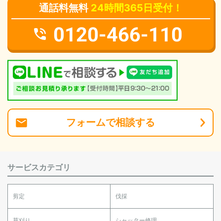
通話料無料
24時間365日受付！
0120-466-110
フォーム
で
相談
する
サービスカテゴリ
剪定
伐採
草刈り
シャッター修理