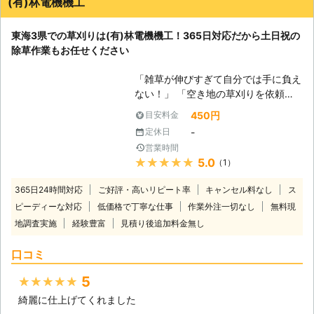
(有)林電機機工
ブルに発展するおそれもあります。
特に夏場の雑草はみるみるうちに育
東海3県での草刈りは(有)林電機機工！365日対応だから土日祝の
ち、気づけば自分では手のつけられな
除草作業もお任せください
いくらいになっているということもあ
りますよね。炎天下のなか作業が大変
「雑草が伸びすぎて自分では手に負え
だというときには、当店に草刈りをお
ない！」 「空き地の草刈りを依頼し
任せください。お庭作業に慣れたスタ
たい」 「草刈りしても生えてくる雑
ッフが手際よくお手入れいたします。
450円
目安料金
草に悩まされている」 このように雑
●便利屋だからこそ併せてサービスす
-
定休日
草でお困りのときには、岐阜県土岐市
ることも可能です！ 例えば、草刈り
営業時間
に拠点をおく(有)林電機機工に草刈り
を依頼するついでに庭にある古くなっ
★★★★★
5.0
（1）
をお任せください。当店は東海3県で
たテーブルセットや使わない子供の遊
お庭仕事を承っています。とくに雑草
具など、要らなくなった不用品を回収
365日24時間対応
ご好評・高いリピート率
キャンセル料なし
ス
は放置しているとどんどん伸びてしま
することが可能です。また、草刈りの
ピーディーな対応
低価格で丁寧な仕事
作業外注一切なし
無料現
い「自分でやるには時間がかかりそ
みならず剪定や芝刈りなどの庭作業、
地調査実施
経験豊富
見積り後追加料金無し
う」「草刈りしたいけど熱中症の心配
物置小屋の設置やカーポート・玄関の
が……」というご不安から草刈りでき
門扉フェンスの取り付け工事なども承
口コミ
ない方も多いのではないでしょうか。
っています。便利屋ならではのサービ
そのようなときには、ぜひとも当店に
スでお客様の快適を追求しますので、
5
★★★★★
お任せください。 ●365日対応！
お庭のお困りごとがあればお申しつけ
綺麗に仕上げてくれました
「休日だけど草刈りを依頼したい」そ
ください。 便利屋LeaFでは草刈りを