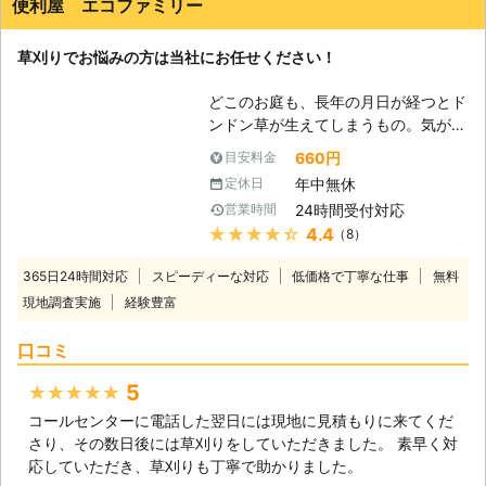
便利屋 エコファミリー
草刈りでお悩みの方は当社にお任せください！
どこのお庭も、長年の月日が経つとド
ンドン草が生えてしまうもの。気がつ
けば、たくさんの草がビッシリと生え
660円
目安料金
ているというケースは少なくありませ
年中無休
定休日
ん。たくさん生えていると、それだけ
24時間受付対応
営業時間
全部刈るのは大変ですので、是非遠慮
★★★★★
4.4
（8）
無く当社までご相談いただければと思
います。 【プロフェッショナル】 当
365日24時間対応
スピーディーな対応
低価格で丁寧な仕事
無料
社は草刈りに関してはプロフェッショ
現地調査実施
経験豊富
ナルとなります。大規模な草刈りから
小規模な草刈りまで、何でも相談して
口コミ
ください。草刈り専門スタッフが迅速
な対応をさせていただきます。また、
5
★★★★★
お見積もり無料サービスはもちろん、
コールセンターに電話した翌日には現地に見積もりに来てくだ
除草剤散布や防草シートなどを使用し
さり、その数日後には草刈りをしていただきました。 素早く対
た施工も行います。 【低価格】 たく
応していただき、草刈りも丁寧で助かりました。
さんのお客様がご利用しやすいよう、