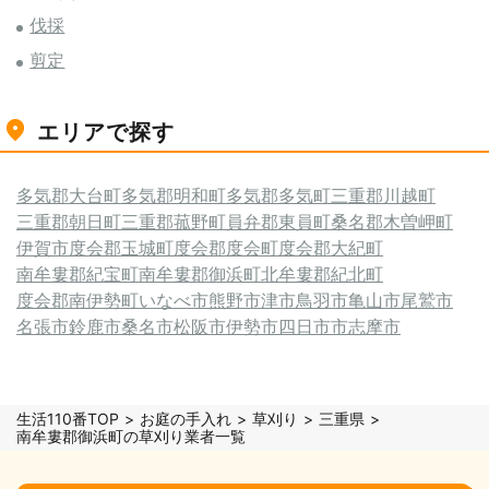
伐採
剪定
エリアで探す
多気郡大台町
多気郡明和町
多気郡多気町
三重郡川越町
三重郡朝日町
三重郡菰野町
員弁郡東員町
桑名郡木曽岬町
伊賀市
度会郡玉城町
度会郡度会町
度会郡大紀町
南牟婁郡紀宝町
南牟婁郡御浜町
北牟婁郡紀北町
度会郡南伊勢町
いなべ市
熊野市
津市
鳥羽市
亀山市
尾鷲市
名張市
鈴鹿市
桑名市
松阪市
伊勢市
四日市市
志摩市
生活110番TOP
お庭の手入れ
草刈り
三重県
南牟婁郡御浜町の草刈り業者一覧