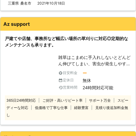
低価格でサービスを提供させていただ
三重県
桑名市
2021年10月18日
きます。もちろん、草刈りも丁寧に行
いますので、お客様がご満足いただけ
ることに自信を持っております。
Az support
【あらゆる場所に対応】 「こんな場
所も対応してもらえるのか」とお悩み
戸建てや店舗、事務所など幅広い場所の草刈りに対応◎定期的な
の方、まずはお電話ください。個人宅
メンテナンスも承ります。
だけでなく、会社や工場敷地内でも草
刈りをさせていただきます。 【ご依
雑草はこまめに手入れしないとどんど
頼件数100件以上】 当社に寄せられた
ん伸びてしまい、害虫が発生しやすく
ご依頼件数は100件以上！実績も豊富
なります。また、土の栄養が雑草に吸
となりますので、安心してお任せいた
ー
目安料金
収されることで大切な庭木に栄養が行
だけます。また、外注業者に依頼する
無休
定休日
き届かず生育不良になるおそれがある
ことは一切いたしません。
24時間対応可能
営業時間
ため、伸びた雑草を放置しないように
しましょう。 ご自身で草刈りするの
365日24時間対応
ご好評・高いリピート率
サポート万全
スピー
が難しい方は当社にお任せください。
ディーな対応
低価格で丁寧な仕事
経験豊富
見積り後追加料金無
当社は、そのような雑草をスピーディ
ーに処理することができます。狭い範
し
囲はもちろん、店舗などの広い範囲に
も対応しておりますのでご安心くださ
い。即日対応も可能なので雑草でお悩