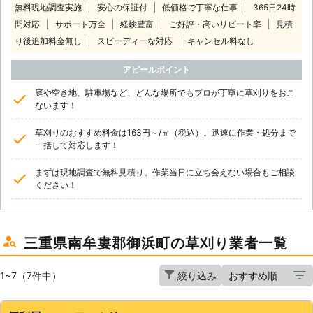
無料現地調査実施
安心の保証付
低価格で丁寧な仕事
365日24時
間対応
サポート万全
経験豊富
ご好評・高いリピート率
見積
り後追加料金無し
スピーディーな対応
キャンセル料なし
アピールポイント
庭や空き地、駐車場など、どんな場所でもプロが丁寧に草刈りをおこ
ないます！
草刈りのおすすめ料金は163円～/㎡（税込）。迅速に作業・処分まで
一括して対応します！
まずは現地調査で無料見積り。作業当日に立ち会えない場合もご相談
ください！
三重県南牟婁郡御浜町の草刈り業者一覧
1~7（7件中）
絞り込み