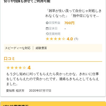
切りや伐採も併せてご利用可能
お任せください。 草刈り110番は、日
本全国に数多くの加盟店を提携してお
「雑草が生い茂って自分じゃ対処しき
りますので、どのような地域にお住ま
れなくなった」 「熱中症になりそう
いでも全力でサポートいたします。
で庭の手入れができない」 「肌が弱
当然、24時間365日、休むことなく
700円
目安料金
いから草刈りするとかぶれてしまう」
稼働していますので、急なご依頼にも
-
定休日
このようなお悩みがありましたら、当
迅速に対応させていただきます。 経
営業時間
店にお任せください。便利屋LeaFは
験豊富な現地スタッフが、近隣のご迷
★★★★★
4.0
（1）
岐阜羽島を拠点に東海三県で草刈り代
惑にならないよう安全第一に作業を提
行をはじめとする便利屋業を営んでい
供しておりますので、ご安心くださ
スピーディーな対応
経験豊富
ます。当店は草刈りにプラスして便利
い。 空地やお庭はもとより、駐車場
屋ならではのサービスも提供していま
やゴルフ場、別荘、マンション、墓
口コミ
すので、お庭のお困りごとがありまし
地、工場周り等、草刈りをご希望なら
たらお気軽にご相談ください。 ●雑
どのような場所にも駆け付けます！
4
★★★★★
草の放置は花粉や害虫の発生につなが
もう少し短めに刈ってもらえたら良かったかな。きれいに仕事
る！ 雑草の対処をせずそのまま放置
をしてもらえたので良かったです。連絡もきちんとしてもらえ
していると、草が生い茂って美観を損
ました。
ねるだけではありません。雑草が花粉
を撒いたり、草に隠れて蚊などの虫が
愛知県
稲沢市
2020年07月17日
生息したりするのです。また、雑草は
根を広げたり種子を飛ばして増えるこ
とから近隣まで広がり、ご近所のトラ