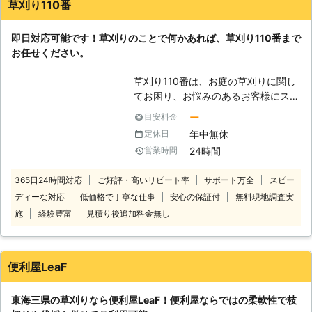
草刈り110番
みがあればぜひ当社までお気軽にご相
談くださいませ。
即日対応可能です！草刈りのことで何かあれば、草刈り110番まで
お任せください。
草刈り110番は、お庭の草刈りに関し
てお困り、お悩みのあるお客様にスピ
ーディーに対応させていただいており
ー
目安料金
ます。 草刈りと聞くと、業者に依頼
年中無休
定休日
するまでもない、と思う方もいるかも
24時間
営業時間
しれませんが、草刈りというのは意外
にも重労働です。 特に夏場などの暑
365日24時間対応
ご好評・高いリピート率
サポート万全
スピー
い時期は、個人で行う草刈りは辛い作
ディーな対応
低価格で丁寧な仕事
安心の保証付
無料現地調査実
業になることでしょう。 水分をしっ
かりと補給しないと脱水症状を起こす
施
経験豊富
見積り後追加料金無し
危険性があります。せっかく自分で作
業をして節約をしようと思っていても
体調を崩していまい余計に時間とお金
便利屋LeaF
がかかってくるなんてことも…。 そ
うならないためには、面倒な作業はす
東海三県の草刈りなら便利屋LeaF！便利屋ならではの柔軟性で枝
べて専門の業者である草刈り110番に