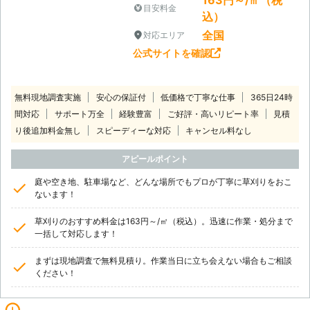
目安料金
込）
全国
対応エリア
公式サイトを確認
無料現地調査実施
安心の保証付
低価格で丁寧な仕事
365日24時
間対応
サポート万全
経験豊富
ご好評・高いリピート率
見積
り後追加料金無し
スピーディーな対応
キャンセル料なし
アピールポイント
庭や空き地、駐車場など、どんな場所でもプロが丁寧に草刈りをおこ
ないます！
草刈りのおすすめ料金は163円～/㎡（税込）。迅速に作業・処分まで
一括して対応します！
まずは現地調査で無料見積り。作業当日に立ち会えない場合もご相談
ください！