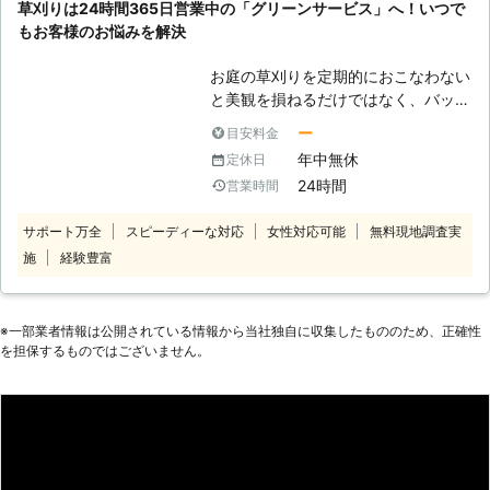
草刈りは24時間365日営業中の「グリーンサービス」へ！いつで
が草だらけになってしまった ・お家
たら当店にお任せください。 ご自身
もお客様のお悩みを解決
の周りの通路が狭く、自分では除草が
での草刈りは、手作業であれば時間が
難しい ・雑草のせいで虫がいっぱい
かかり熱中症の危険があります。ほか
お庭の草刈りを定期的におこなわない
出る ・お家にツタが絡んでしまった
にも肌が弱いと草刈りでかぶれがおき
と美観を損ねるだけではなく、バッタ
たり、花粉症であれば草刈りでアレル
やケムシなどの害虫が発生するおそれ
ギー症状が出てしまうこともあるので
ー
目安料金
があります。害虫は餌である雑草を求
す。「自分で草刈りできない……」そ
年中無休
定休日
めて出現するので、気付いたらお花や
のようなときには(有)林電機機工に草
24時間
営業時間
庭木まで被害が発展し、それらを枯ら
刈りをご依頼ください。365日お客様
してしまうなんてことも……。 しか
のもとに駆け付けます。
サポート万全
スピーディーな対応
女性対応可能
無料現地調査実
し、虫が苦手な方や高齢で体力的に草
施
経験豊富
刈りすることが難しい方もいらっしゃ
ると思います。そんなときは草刈り業
者「グリーンサービス」にお任せくだ
さい。弊社はいつでもお客様のご依頼
※⼀部業者情報は公開されている情報から当社独⾃に収集したもののため、正確性
に対応できる理由があります。
を担保するものではございません。
【365日24時間営業でいつでも対
応！お客様のスケジュールに合わせま
す】 弊社は24時間365日お客様のお
困りごとを承っております。「自宅の
庭の草刈りを今日中にお願いした
い！」などの急なスケジュールでもお