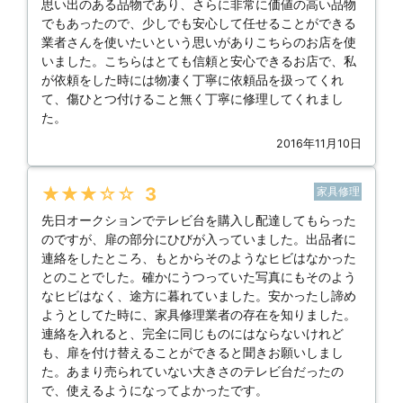
思い出のある品物であり、さらに非常に価値の高い品物
でもあったので、少しでも安心して任せることができる
業者さんを使いたいという思いがありこちらのお店を使
いました。こちらはとても信頼と安心できるお店で、私
が依頼をした時には物凄く丁寧に依頼品を扱ってくれ
て、傷ひとつ付けること無く丁寧に修理してくれまし
た。
2016年11月10日
★★★★★
3
家具修理
先日オークションでテレビ台を購入し配達してもらった
のですが、扉の部分にひびが入っていました。出品者に
連絡をしたところ、もとからそのようなヒビはなかった
とのことでした。確かにうつっていた写真にもそのよう
なヒビはなく、途方に暮れていました。安かったし諦め
ようとしてた時に、家具修理業者の存在を知りました。
連絡を入れると、完全に同じものにはならないけれど
も、扉を付け替えることができると聞きお願いしまし
た。あまり売られていない大きさのテレビ台だったの
で、使えるようになってよかったです。