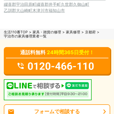
綴喜郡宇治田原町
綴喜郡井手町
久世郡久御山町
乙訓郡大山崎町
木津川市
福知山市
生活110番TOP
家具・雑貨の修理
家具修理
京都府
宇治市の家具修理業者一覧
通話料無料
24時間365日受付！
0120-466-110
フォーム
で
相談
する