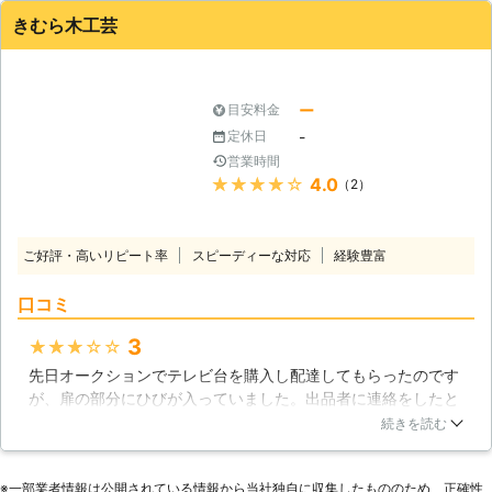
ったです。作業もスムーズでしたし、終始丁寧な印象を受けま
素材一つひとつに宿る受け継がれた思
きむら木工芸
した。修復なのでちょっと高いかなとは思いましたが、作業内
いを永らえさせることができます。ま
容に満足でした。
た、現状の素材を活用して材料費を抑
えることで、よりリーズナブルな家具
長野県
小諸市
2016年10月24日
ー
目安料金
修理が可能になりました。 【桐箪笥
修理専門の職人が全工程を担当】 桐
-
定休日
芸工業は長野県に工房を持ち、そこで
営業時間
全国からお預かりした桐箪笥を職人が
★★★★★
4.0
（2）
修理しています。当社の職人は桐箪笥
修理を専門とし、あらゆる破損に対応
できるノウハウを有しています。さら
ご好評・高いリピート率
スピーディーな対応
経験豊富
に、修理の全工程を、一人の職人が責
任を持って担当。大切なお品物を丁寧
口コミ
に扱わせていただきますので、ご安心
してお任せください。 また、当社は
3
★★★★★
お品物のお預かり、ご返送にかかる送
先日オークションでテレビ台を購入し配達してもらったのです
料が全国で無料です（ただし、九州、
が、扉の部分にひびが入っていました。出品者に連絡をしたと
北海道、四国、離島など一部地域除
ころ、もとからそのようなヒビはなかったとのことでした。確
続きを読む
く）。楽に、リーズナブルに、当社の
かにうつっていた写真にもそのようなヒビはなく、途方に暮れ
ハイクオリティの技術をご利用くださ
ていました。安かったし諦めようとしてた時に、家具修理業者
い。
※⼀部業者情報は公開されている情報から当社独⾃に収集したもののため、正確性
の存在を知りました。連絡を入れると、完全に同じものにはな