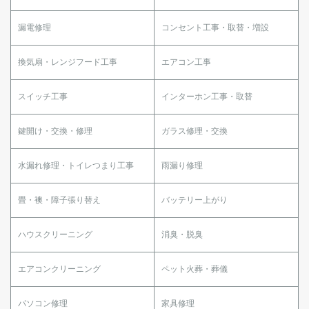
漏電修理
コンセント工事・取替・増設
換気扇・レンジフード工事
エアコン工事
スイッチ工事
インターホン工事・取替
鍵開け・交換・修理
ガラス修理・交換
水漏れ修理・トイレつまり工事
雨漏り修理
畳・襖・障子張り替え
バッテリー上がり
ハウスクリーニング
消臭・脱臭
エアコンクリーニング
ペット火葬・葬儀
パソコン修理
家具修理