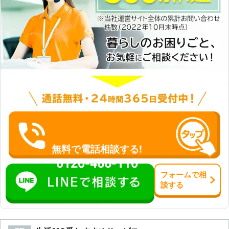
無料で電話相談する!
0120-466-110
フォーム
で
相
談
する