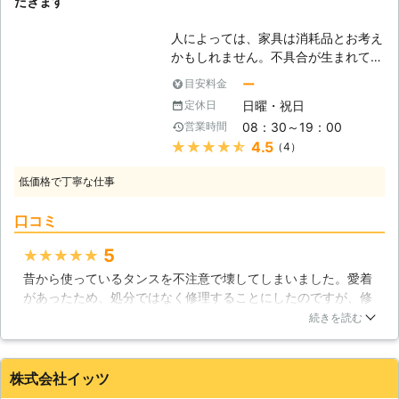
だきます
にしっかりと対応いたしますので、家
具を長持ちさせたいと感じた際は、家
人によっては、家具は消耗品とお考え
具修理110番までお気軽にご相談くだ
かもしれません。不具合が生まれて
さい。 家具修理110番は、24時間365
も、すぐに買い替えてしまうか、その
日年中無休で稼働させていただいてお
ー
目安料金
まま不便を感じながら使い続けている
りますので、いつでもお電話いただけ
日曜・祝日
定休日
方がほとんどではないでしょうか。し
ます。
08：30～19：00
営業時間
かし、本当にそれでよいのでしょう
★★★★★
4.5
（4）
か？当社の「さくら工房」は、日本で
は珍しい家具修理・補修の専門会社で
低価格で丁寧な仕事
す。それだけに、他社様には無い、高
い技術と確かな経験を積んできまし
口コミ
た。この力を、是非あなたの家具でお
試しになってみてください。 【大切
5
★★★★★
な家具を守るために】 家具の種類や
昔から使っているタンスを不注意で壊してしまいました。愛着
損傷の程度によっては、修理するより
があったため、処分ではなく修理することにしたのですが、修
買い替えた方が安く済むことも多々あ
理を依頼した業者さんは壊れた箇所がどこかわからないくらい
ります。しかし、長く使用された家具
続きを読む
完璧に直してくださいました。また、日数も全然かかりません
には自然と愛着や思い出が込められて
でした。また以前のように愛着のあるタンスを使うことができ
おり、それらはお金に替えられる物で
るのがとても嬉しいです。修理費用もリーズナブルだったの
はありません。当社は、そのような世
株式会社イッツ
で、また家具の修理をお願いしたくなったらこの業者さんに修
界に一つだけの家具を守り、お客様の