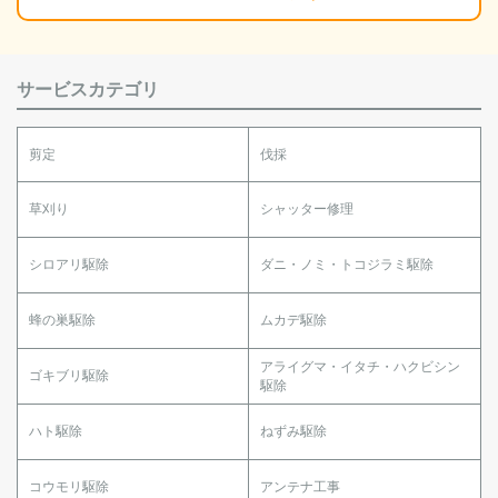
サービスカテゴリ
剪定
伐採
草刈り
シャッター修理
シロアリ駆除
ダニ・ノミ・トコジラミ駆除
蜂の巣駆除
ムカデ駆除
アライグマ・イタチ・ハクビシン
ゴキブリ駆除
駆除
ハト駆除
ねずみ駆除
コウモリ駆除
アンテナ工事