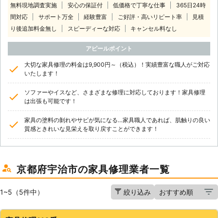
無料現地調査実施
安心の保証付
低価格で丁寧な仕事
365日24時
間対応
サポート万全
経験豊富
ご好評・高いリピート率
見積
り後追加料金無し
スピーディーな対応
キャンセル料なし
アピールポイント
大切な家具修理の料金は9,900円～（税込）！実績豊富な職人がご対応
いたします！
ソファーやイスなど、さまざまな修理に対応しております！家具修理
は出張も可能です！
家具の塗料の剝れやサビが気になる…家具職人であれば、肌触りの良い
質感ときれいな見栄えを取り戻すことができます！
京都府宇治市の家具修理業者一覧
1~5（5件中）
絞り込み