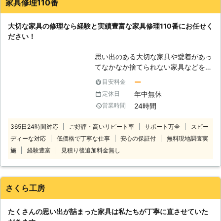
家具修理110番
大切な家具の修理なら経験と実績豊富な家具修理110番にお任せく
ださい！
思い出のある大切な家具や愛着があっ
てなかなか捨てられない家具などを、
ボロボロのまま使ってはいませんか。
ー
目安料金
せっかく気にいって使っている家具な
年中無休
定休日
らば、一度修理に出してこれからも長
24時間
営業時間
く使ってみてはいかがでしょう？ 家
具修理110番では日本全国から家具の
365日24時間対応
ご好評・高いリピート率
サポート万全
スピー
修理をお受けしております。 椅子や
ディーな対応
低価格で丁寧な仕事
安心の保証付
無料現地調査実
タンス、ソファーやベッド、テーブ
ル、キャビネットなど、どのような家
施
経験豊富
見積り後追加料金無し
具でも修理いたします。 ボロボロに
なったからと言って、諦めることはあ
りません！ 家具修理110番では家具修
さくら工房
理のプロが、お客様のもとまで迅速に
お伺いし、壊れてしまった数々の家具
たくさんの思い出が詰まった家具は私たちが丁寧に直させていた
を修理いたします。 お客様のご要望