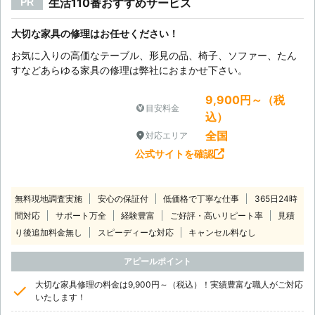
生活110番おすすめサービス
PR
大切な家具の修理はお任せください！
お気に入りの高価なテーブル、形見の品、椅子、ソファー、たん
すなどあらゆる家具の修理は弊社におまかせ下さい。
9,900円～（税
目安料金
込）
全国
対応エリア
公式サイトを確認
無料現地調査実施
安心の保証付
低価格で丁寧な仕事
365日24時
間対応
サポート万全
経験豊富
ご好評・高いリピート率
見積
り後追加料金無し
スピーディーな対応
キャンセル料なし
アピールポイント
大切な家具修理の料金は9,900円～（税込）！実績豊富な職人がご対応
いたします！