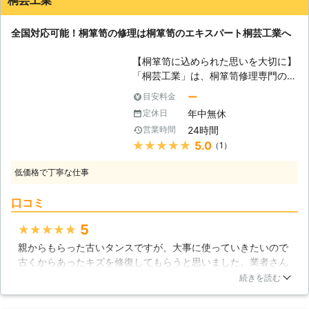
いしようと思ったものがあったので、一覧でまとめてあるとこ
す。大きくて立派なピアノですが、そ
ちらも頼みやすいかなと思いました。
の内部は木やフェルトなどの天然の材
全国対応可能！桐箪笥の修理は桐箪笥のエキスパート桐芸工業へ
料を組み合わせて作られた、非常に繊
大阪府
寝屋川市
2016年10月20日
細な楽器なのです。それだけに温度や
【桐箪笥に込められた思いを大切に】
湿度の変化に弱く、調律という作業が
「桐芸工業」は、桐箪笥修理専門の工
必要になるのですね。 ピアノほどで
房です。桐箪笥は手入れし、修理を繰
ー
目安料金
はないですが、家具もまた環境の変化
り返すことで末永く使うことのできる
に弱い道具。長い間お手入れを怠れ
年中無休
定休日
日本古来の家具。お祖母様からお母様
ば、カビやダニなどの温床になってし
24時間
営業時間
へ、そして娘様へと代々受け継ぐこと
まいますし、染みや歪みなども増えて
★★★★★
5.0
（1）
で、思いも手渡していくことのできる
いってしまいます。そんな家具の修理
品物です。 当社の桐箪笥修理は、そ
に、ピアノ調律の経験が生きてきま
低価格で丁寧な仕事
んな桐箪笥の良さを改めて感じてもら
す。より複雑なピアノを扱ってきた私
えるよう願いを込めて仕上げていま
たちにとって、家具修理はお手の物。
口コミ
す。桐箪笥も長年使用するうちにカビ
傷の修復から機能のチェックまで、
が生えたり、傷が目立ったりと次第に
5
★★★★★
隅々まで最善な状態に修理いたしま
劣化していきます。そのような時はぜ
す。
親からもらった古いタンスですが、大事に使っていきたいので
ひ当社にご相談ください。当社では現
古くからあったキズを修復してもらうと思いました。業者さん
状の金具や板を丸ごと交換するのでは
は小さいキズから大きいキズまで対応可能ということなので相
なく、可能な限り手入れして元のもの
続きを読む
談してみました。見積もりに納得し、作業を依頼して実物を診
を利用できるようにしていきます。こ
てもらうと良い物ですね、とお声をかけてもらえたのが嬉しか
の修理方法は手間こそかかりますが、