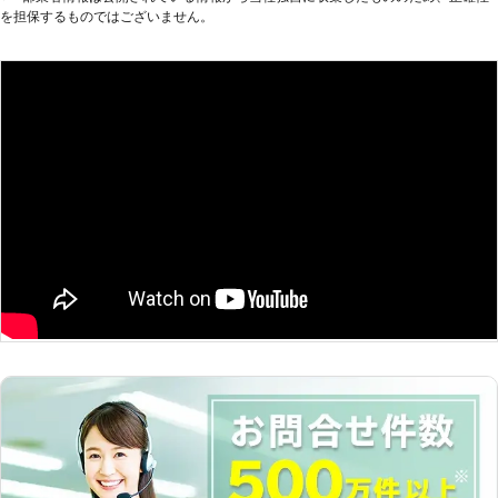
を担保するものではございません。
らないけれども、扉を付け替えることができると聞きお願いし
ました。あまり売られていない大きさのテレビ台だったので、
使えるようになってよかったです。
京都府
宇治市
2016年12月23日