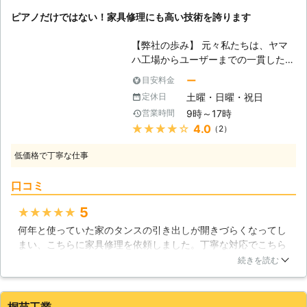
理を頼もうと思います。
幸せに貢献するために存在するので
ピアノだけではない！家具修理にも高い技術を誇ります
す。買い替えてしまうその前に、是非
大阪府
池田市
2016年12月26日
私たちにご相談ください。 【専門会
【弊社の歩み】 元々私たちは、ヤマ
社ならではの技術力】 最も気になる
ハ工場からユーザーまでの一貫したサ
所が、「本当に修理できるのかどう
ポートを行う技術者たちが集まってで
ー
目安料金
か」ではないでしょうか。基本的に
きたユニークな会社です。そのため、
は、家具の修理はそのメーカーや自社
土曜・日曜・祝日
定休日
初めのうちはピアノやエレクトーンと
で取り扱っている商品のみを対象に行
9時～17時
営業時間
いった楽器を取り扱う会社でした。
われています。しかし当社では、国内
★★★★★
4.0
（2）
日々の業務の中で技術を磨いていき、
外問わずあらゆる家具の修理・補修を
その事業内容を徐々に拡充させていっ
手掛けてきました。家具はその種類に
低価格で丁寧な仕事
たのです。当時もまだ小さな会社でし
よっても修理方法が大きく異なります
たが、その技術力は全国に認められる
が、どのようなものでもお任せくださ
口コミ
ものとなっていきました。 そして、
い。美術工芸品から木製音響機器ま
長年培ってきた技術力を活かして、い
5
★★★★★
で、当社に直せなかった物はありませ
よいよ家具のメンテナンスサービス業
ん。既に他社様で断られてしまったよ
何年と使っていた家のタンスの引き出しが開きづらくなってし
務を受任するようになっていったので
うな家具でも、当社にお持ちくださ
まい、こちらに家具修理を依頼しました。丁寧な対応でこちら
す。 【ピアノ調律から得た経験】 皆
い。当社の職人が腕を振るって、全身
の話をよく聞いて下さった上で修理に入ってくださいました。
様は「ピアノ調律」という言葉を聞い
続きを読む
全霊で修理させていただきます。
作業が終了するととても開けやすい引き出しに生まれ変わって
たことはありますか？簡単に言えば、
いてまた使えると思うと嬉しくなりました。どういったものが
ピアノ調律とはピアノの音程や鍵盤の
修理できるのかを予め知っていれば他にもまだまだ修理をお願
タッチなどを調整することを言いま
桐芸工業