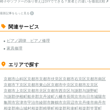
椅子やソファーの張り替えはDIYでできる？業者との違いを徹底比較
最新記事をもっと見る
関連サービス
ピアノ調律 ピアノ修理
家具修理
エリアで探す
京都市山科区
京都市
京都市伏見区
京都市右京区
京都市南区
京都市下京区
京都市東山区
京都市中京区
京都市左京区
京都市上京区
京都市北区
京都市西京区
与謝郡与謝野町
与謝郡伊根町
船井郡京丹波町
八幡市
長岡京市
向日市
城陽市
亀岡市
宮津市
宇治市
綾部市
舞鶴市
京田辺市
京丹後市
南丹市
相楽郡南山城村
相楽郡精華町
相楽郡和束町
相楽郡笠置町