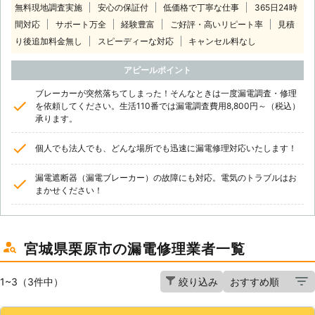
無料現地調査実施
安心の保証付
低価格で丁寧な仕事
365日24時
間対応
サポート万全
経験豊富
ご好評・高いリピート率
見積
り後追加料金無し
スピーディーな対応
キャンセル料なし
アピールポイント
ブレーカーが突然落ちてしまった！そんなときは一度漏電調査・修理
を依頼してください。生活110番では漏電調査費用8,800円～（税込）
承ります。
個人でも法人でも、どんな場所でも迅速に漏電修理対応いたします！
漏電遮断器（漏電ブレーカー）の故障にも対応。電気のトラブルはお
まかせください！
宮城県栗原市の漏電修理業者一覧
1~3（3件中）
絞り込み