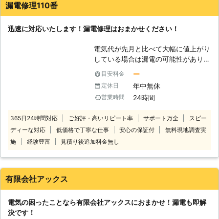
漏電修理110番
迅速に対応いたします！漏電修理はおまかせください！
電気代が先月と比べて大幅に値上がり
している場合は漏電の可能性がありま
す。 特に電気代が先月に比べて1万円
ー
目安料金
以上値上がりしていたなら注意が必要
年中無休
定休日
です。 他にも、漏電ブレーカーが落
24時間
営業時間
ちる場合はどこかで漏電が起こってい
る可能性が高くなります。 漏電ブレ
365日24時間対応
ご好評・高いリピート率
サポート万全
スピー
ーカーが落ちてしまうと電気が使えな
ディーな対応
低価格で丁寧な仕事
安心の保証付
無料現地調査実
くなるだけでなく、火事などの災害や
感電などの命に関わる事態に発展して
施
経験豊富
見積り後追加料金無し
しまう危険性も。 そのため、漏電修
理はいち早く行うことが大切です。
「漏電かも？」と思ったら、ぜひ私た
有限会社アックス
ち「漏電修理110番」におまかせくだ
さい。 「漏電修理110番」では、漏電
電気の困ったことなら有限会社アックスにおまかせ！漏電も即解
修理を8,800円～（税込）お受けする
決です！
ことができます。 無料でのお見積り