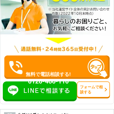
無料で電話相談する!
0120-466-110
フォーム
で
相
談
する