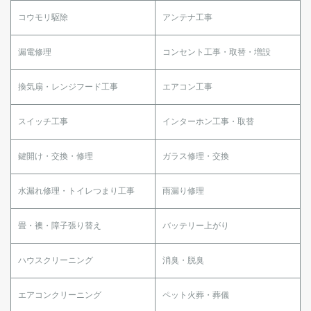
コウモリ駆除
アンテナ工事
漏電修理
コンセント工事・取替・増設
換気扇・レンジフード工事
エアコン工事
スイッチ工事
インターホン工事・取替
鍵開け・交換・修理
ガラス修理・交換
水漏れ修理・トイレつまり工事
雨漏り修理
畳・襖・障子張り替え
バッテリー上がり
ハウスクリーニング
消臭・脱臭
エアコンクリーニング
ペット火葬・葬儀