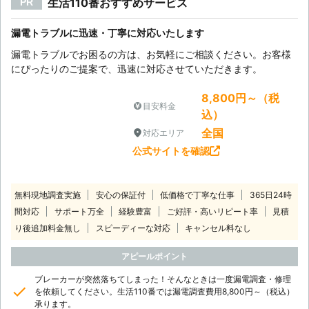
生活110番おすすめサービス
PR
漏電トラブルに迅速・丁寧に対応いたします
漏電トラブルでお困るの方は、お気軽にご相談ください。お客様
にぴったりのご提案で、迅速に対応させていただきます。
8,800円～（税
目安料金
込）
全国
対応エリア
公式サイトを確認
無料現地調査実施
安心の保証付
低価格で丁寧な仕事
365日24時
間対応
サポート万全
経験豊富
ご好評・高いリピート率
見積
り後追加料金無し
スピーディーな対応
キャンセル料なし
アピールポイント
ブレーカーが突然落ちてしまった！そんなときは一度漏電調査・修理
を依頼してください。生活110番では漏電調査費用8,800円～（税込）
承ります。