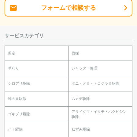
フォーム
で
相談
する
サービスカテゴリ
剪定
伐採
草刈り
シャッター修理
シロアリ駆除
ダニ・ノミ・トコジラミ駆除
蜂の巣駆除
ムカデ駆除
アライグマ・イタチ・ハクビシン
ゴキブリ駆除
駆除
ハト駆除
ねずみ駆除