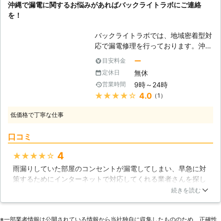
沖縄で漏電に関するお悩みがあればバックライトラボにご連絡
ご安心ください。有限会社アックスで
宮城県
仙台市青葉区
2016年10月16日
を！
あれば、漏電の原因究明から漏電修理
まで対応することができます。どこの
バックライトラボでは、地域密着型対
配線で漏電が起きているのか、どこの
応で漏電修理を行っております。沖縄
電化製品で漏電が起きているのかを調
の地域性をよく理解し、お客様には親
ー
目安料金
べ、それを修理するのです。これは皆
身になってお応えしております。お客
さまにはできない作業ではないでしょ
無休
定休日
様のご都合には可能な限り配慮し、高
うか。しかし、有限会社アックスは可
9時～24時
営業時間
品質となるサービスをお届けいたしま
能です。皆さまからの漏電修理のご依
★★★★★
4.0
（1）
すので、街の頼れる存在としてお気軽
頼をお待ちしております。
に当社をご利用ください。 【漏電の
低価格で丁寧な仕事
危険性】 漏電した状態の電気器具を
使用するのは大変危険です。また、ア
口コミ
ースが取り付けられているからといっ
て油断してはいけません。取り付けて
4
★★★★★
あるアースにも絶対不備がないとは言
雨漏りしていた部屋のコンセントが漏電してしまい、早急に対
い切れず、何かしらの原因で正常に機
策するためにインターネットで対応してくれる業者さんを探し
能しないことがあります。もし洗面台
ていたら、業者のホームページを見つけて修理を依頼すること
などで濡れたまま漏電した電気器具を
続きを読む
にしました。来てくれた作業員の方が丁寧に漏電の原因を教え
利用し、感電してしまったら強い衝撃
てくれたので今後の対策がしっかりととれそうで非常に有り難
を伴うことになるでしょう。基本的に
※⼀部業者情報は公開されている情報から当社独⾃に収集したもののため、正確性
かったです。料金については前もって調べていた金額よりもか