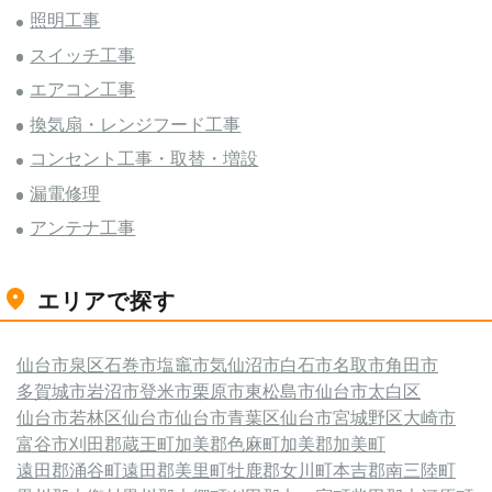
照明工事
スイッチ工事
エアコン工事
換気扇・レンジフード工事
コンセント工事・取替・増設
漏電修理
アンテナ工事
エリアで探す
仙台市泉区
石巻市
塩竈市
気仙沼市
白石市
名取市
角田市
多賀城市
岩沼市
登米市
栗原市
東松島市
仙台市太白区
仙台市若林区
仙台市
仙台市青葉区
仙台市宮城野区
大崎市
富谷市
刈田郡蔵王町
加美郡色麻町
加美郡加美町
遠田郡涌谷町
遠田郡美里町
牡鹿郡女川町
本吉郡南三陸町