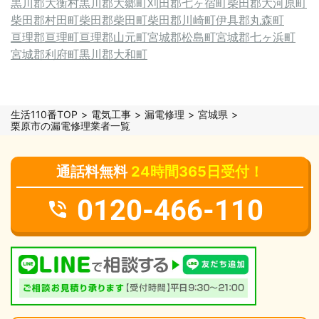
黒川郡大衡村
黒川郡大郷町
刈田郡七ヶ宿町
柴田郡大河原町
柴田郡村田町
柴田郡柴田町
柴田郡川崎町
伊具郡丸森町
亘理郡亘理町
亘理郡山元町
宮城郡松島町
宮城郡七ヶ浜町
宮城郡利府町
黒川郡大和町
生活110番TOP
電気工事
漏電修理
宮城県
栗原市の漏電修理業者一覧
通話料無料
24時間365日受付！
0120-466-110