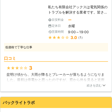
も可能ですので、お困りの際にはお気
私たち有限会社アックスは電気関係の
軽にご相談ください。 また、お急ぎ
トラブルを解決する業者です。皆さま
の際にも迅速な対応が可能です。 皆
も経験はないでしょうか。家電を扱っ
様からのご連絡をお待ちしておりま
ー
目安料金
ている時にトラブルが起き、どうして
す。 ※対応エリア・現場状況により、
水曜
定休日
良いのか困ってしまったことがあるか
事前にお客様にご確認したうえで調
9:00～19:00
営業時間
と思います。説明書を読んでもどうや
査・見積もりに費用をいただく場合が
★★★★★
3.0
（1）
って良いのか分からず、途方に暮れて
ございます
しまったのではないでしょうか。しか
低価格で丁寧な仕事
し、有限会社アックスにご依頼いただ
ければ途方に暮れる必要はありませ
口コミ
ん。私たちがその電気のトラブルを解
決するからです。このトラブルには家
3
★★★★★
電のトラブルや電気配線のトラブルも
盆明け頃から、大雨が降るとブレーカーが落ちるようになりま
含まれております。これらを解決いた
した。最初は停電かと思ったのですが、窓から外を見ると近所
しますので、どうぞ電気のトラブルは
の電気は点いています。都内の大学のお電気科に進学した息子
有限会社アックスにおまかせくださ
続きを読む
に携帯で尋ねると、それは漏電しているから直ぐに修理しない
い。 【漏電修理も対応可能！】 この
と火事になると言い、業者を探してきてくれました。来てくだ
家のどこかで漏電が起きている、とい
さったのは地元の業者さんです。詳しいことはわかりません
うことが分かったとしても、一体どこ
バックライトラボ
が、家の老朽化で侵入した雨水で漏電していたそうでした。金
で起こっているのかを調べる手立ては
額はかかりましたが、それ以来大雨が降っても大丈夫です。
ないのではないでしょうか。しかし、