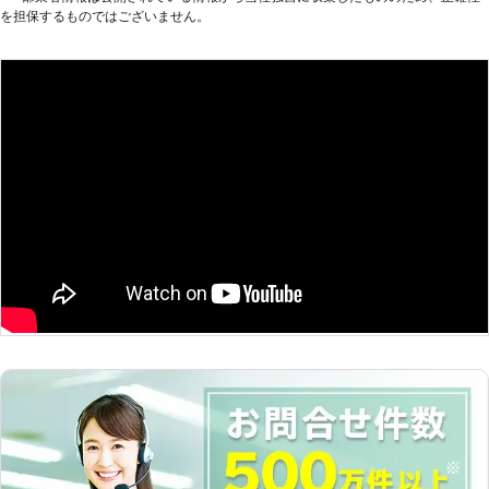
人体には多量の水分が含まれていま
を担保するものではございません。
なり安かったのでびっくりしました。あのサービスでこの値段
す。しかし肌の電気抵抗力が高い、通
はかなり優良な会社だと思えました。
電しにくいのです。肌が濡れている場
合には、抵抗力が弱まり非常に通電し
愛知県
日進市
2016年12月17日
やすく、感電の際には甚大な被害とな
ってしまいます。定期的な漏電検査な
どを行い、古くなった部品は交換する
などといった前持った対策をしておく
ことでより漏電の発生率を下げること
ができますので、ご不安でしたらぜひ
当社にご相談ください。どのようなご
相談でも親切丁寧にお答えいたしま
す。