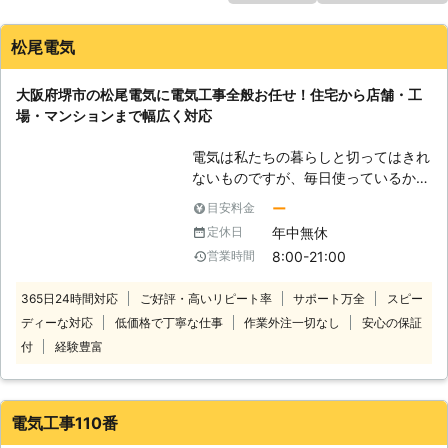
松尾電気
大阪府堺市の松尾電気に電気工事全般お任せ！住宅から店舗・工
場・マンションまで幅広く対応
電気は私たちの暮らしと切ってはきれ
ないものですが、毎日使っているから
こそ「電気がつかない」「ブレーカー
ー
目安料金
が落ちた」「もっとこうだったら良い
年中無休
定休日
のに」ということがあります。 そん
8:00-21:00
営業時間
なとき、すぐ頼れる電気屋さんが「松
尾電気」です！ 当店では電気のトラ
365日24時間対応
ご好評・高いリピート率
サポート万全
スピー
ブル、電気設備の設置・メンテナンス
ディーな対応
低価格で丁寧な仕事
作業外注一切なし
安心の保証
まで幅広く対応しています。電気工事
は、電気工事士の資格が必要な作業で
付
経験豊富
す。私たちプロにお任せいただけば、
地域のみなさまが安全に暮らしていけ
るようサポートします！ 【電気工事
電気工事110番
にオールマイティに対応！】 電気工