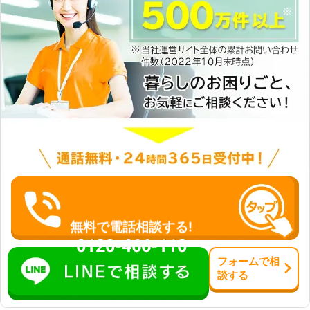
無料で電話相談する!
0120-466-110
フォーム
で
相
談
する