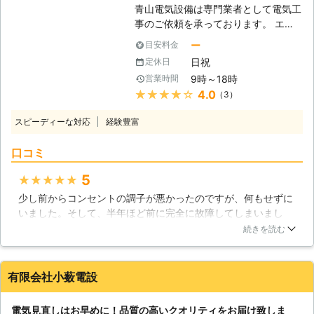
青山電気設備は専門業者として電気工
きます。 電気工事110番では個人や法
していますので、技術もお任せくださ
事のご依頼を承っております。 エア
人どちらのお客様にも対応いたしま
い。 ・ブレーカーが落ちてしまった
コン・換気扇・インターホン・コンセ
す。 お困りごとがありましたら、お
から原因を調べて欲しい ・業務用エ
ー
目安料金
ント・電気スイッチなど各種電気工事
気軽にご相談ください。 24時間、年
アコンの修理をして欲しい ・工場内
日祝
定休日
に対応。 どのような些細なご依頼に
中無休にて受付対応させていただいて
に防犯カメラの設置を考えている な
9時～18時
営業時間
も、1件1件丁寧な施工で高品質なサー
おりますので、早朝だろうと深夜だろ
ど、建物や状況に応じてベテラン電気
★★★★★
4.0
（3）
ビスをお客様に提供いたします。 <電
うとお電話をお受けいたします。 電
工事士が工事のご提案します。まずは
気工事の専門資格を保有するスタッフ
気関係のトラブルは電気工事110番
ご相談からどうぞ。 【年中無休の営
スピーディーな対応
経験豊富
がお客様のご依頼をお引受けします>
が、どこよりも安心・安全・確実に修
業！最短即日駆けつけも】 お客様の
青山電気設備に在籍しているスタッフ
理いたします。
事情によって、依頼しやすい日程は異
口コミ
は、専門資格である電気工事士の資格
なりますよね。当店は年中無休なの
を保有しております。 この資格は国
で、平日のほか、土日もご依頼承って
5
★★★★★
家資格のため、技術者として知識や技
います。 電気トラブルは早急な解決
少し前からコンセントの調子が悪かったのですが、何もせずに
術が豊富であることを国から認められ
が求められますが、最短即日の対応に
いました。そして、半年ほど前に完全に故障してしまいまし
ている証でもあります。 修理や交
も伺いできますので、大阪近郊で電気
た。使用できなくなると、非常に困ります。すぐに修理してく
換、点検など電気に関するお悩みがご
続きを読む
工事をお考えならまずはお問い合わせ
れる業者を探しました。なるべく料金は安いほうがよかったの
ざいましたら何なりとお申し付けくだ
にてご相談ください。お客様目線第一
で、低価格と記載のあった業者を利用しました。実際に料金も
さいませ。 経験実績豊富な電気工事
で、丁寧に作業いたします。
安かったですし、利用して正解でした。対応も早かったです
士が、お客様のご依頼をお引受けいた
有限会社小薮電設
し、何も文句はありません。本当に良い業者を見つけられてよ
します！ <コンセント工事のご依頼は
かったと思っています。
私共にお任せください> 電化製品、並
電気見直しはお早めに！品質の高いクオリティをお届け致しま