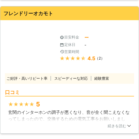
ころ、消耗品の交換をしてくれたおかげで、完全にエアコンを
直すことができました。
フレンドリーオカモト
和歌山県
岩出市
2018年11月20日
ー
目安料金
-
定休日
営業時間
★★★★★
4.5
（2）
ご好評・高いリピート率
スピーディーな対応
経験豊富
口コミ
5
★★★★★
玄関のインターホンの調子が悪くなり、音が全く聞こえなくな
ってしまったので、交換するための電気工事をお願いしまし
た。共働きで二人とも仕事が忙しい時期だったので、日程のこ
続きを読む
とではだいぶ無理を言ってしまいました。こちらの都合に合わ
せていただき本当に感謝しております。工事自体もしっかり行