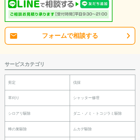
フォーム
で
相談
する
サービスカテゴリ
剪定
伐採
草刈り
シャッター修理
シロアリ駆除
ダニ・ノミ・トコジラミ駆除
蜂の巣駆除
ムカデ駆除