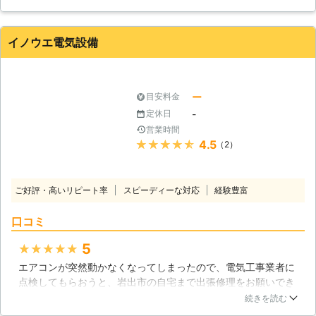
した。工事箇所を綿密に相談すると、一番の策を考えてくれま
した。終始丁寧で慣れた手つきで作業されたので、さすがプロ
だなと感じる事が出来ました。
イノウエ電気設備
和歌山県
田辺市
2016年12月29日
ー
目安料金
-
定休日
営業時間
★★★★★
4.5
（2）
ご好評・高いリピート率
スピーディーな対応
経験豊富
口コミ
5
★★★★★
エアコンが突然動かなくなってしまったので、電気工事業者に
点検してもらおうと、岩出市の自宅まで出張修理をお願いでき
る業者を探しました。探したところ出張工事をしてくれる業者
続きを読む
を見つけることができたので、その業者に修理をお願いしたと