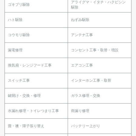
アライグマ・イタチ・ハクビシン
ゴキブリ駆除
駆除
ハト駆除
ねずみ駆除
コウモリ駆除
アンテナ工事
漏電修理
コンセント工事・取替・増設
換気扇・レンジフード工事
エアコン工事
スイッチ工事
インターホン工事・取替
鍵開け・交換・修理
ガラス修理・交換
水漏れ修理・トイレつまり工事
雨漏り修理
畳・襖・障子張り替え
バッテリー上がり