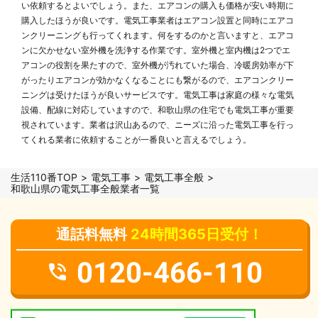
い依頼するとよいでしょう。また、エアコンの購入も価格が安い時期に
購入したほうが良いです。電気工事業者はエアコン設置と同時にエアコ
ンクリーニングも行ってくれます。何をするのかと言いますと、エアコ
ンに欠かせない室外機を洗浄する作業です。室外機と室内機は2つでエ
アコンの役割を果たすので、室外機が汚れていた場合、冷暖房効率が下
がったりエアコンが効かなくなることにも繋がるので、エアコンクリー
ニングは受けたほうが良いサービスです。電気工事は家庭の様々な電気
設備、配線に対応していますので、和歌山県の住宅でも電気工事が重要
視されています。業者は沢山あるので、ニーズに沿った電気工事を行っ
てくれる業者に依頼することが一番良いと言えるでしょう。
生活110番TOP
電気工事
電気工事全般
和歌山県の電気工事全般業者一覧
通話料無料
24時間365日受付！
0120-466-110