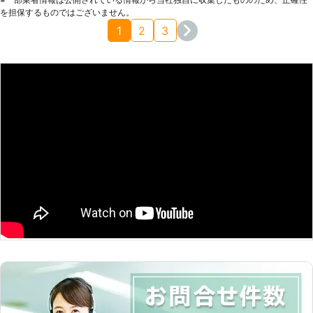
す。電気工事の事ならヤマモ電設が親切、丁寧でおすすめで
を担保するものではございません。
す。
1
2
3
和歌山県
海南市
2016年11月19日