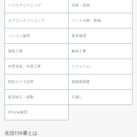
ハウスクリーニング
消臭・脱臭
エアコンクリーニング
ペット火葬・葬儀
パソコン修理
家具修理
屋根工事
解体工事
外壁塗装・外壁工事
リフォーム
防犯カメラ設置
盗聴器調査
家具組立・移動
引越し
iPhone修理
生活110番とは