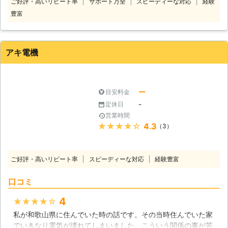
ご好評・高いリピート率
サポート万全
スピーディーな対応
経験
決いたします。 電気の問題点を洗い
豊富
出し、適切な電気工事を行います。
また、もっと便利に生活するために
「コンセントやスイッチを増設した
い」「照明を増やしたい」などのお問
アキ電機
い合わせもお待ちしております。 地
域に密着した会社ですので、スピーデ
ィーな対応が可能です。 お手頃価格
で確実な工事を実施いたします。
ー
目安料金
-
定休日
営業時間
★★★★★
4.3
（3）
ご好評・高いリピート率
スピーディーな対応
経験豊富
口コミ
4
★★★★★
私が和歌山県に住んでいた時の話です。その当時住んでいた家
でいきなり電気が壊れてしまいました。こういう関係の事が苦