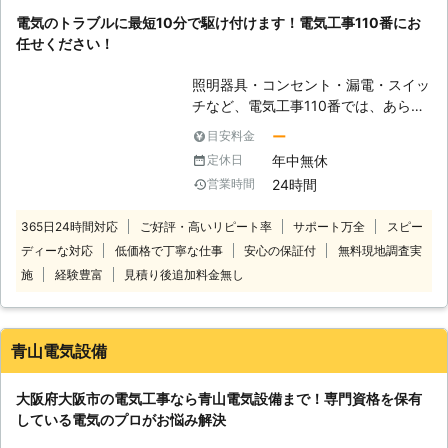
事業者をお探しのときには、ぜひとも
電気のトラブルに最短10分で駆け付けます！電気工事110番にお
当店にお任せを！大阪府堺市を拠点
任せください！
に、関西一円で電気工事を承っていま
す。 細かな工事から大掛かりな業務
照明器具・コンセント・漏電・スイッ
用エアコン工事など、電気のことなら
チなど、電気工事110番では、あらゆ
幅広く対応。お客様の電気のトラブ
る電気工事にスピーディーに対応して
ル・お困りごとも解決しますよ。
ー
目安料金
おります。 業者に依頼するのが面
（対応工事例） エアコン取り付け、
年中無休
定休日
倒、自分で直せればもっと安く済むか
アンテナ工事、インターホン工事、コ
24時間
営業時間
も…と、思い電気工事を行ってしまう
ンセント工事・取替・増設、照明工
と危険です。 電気工事には資格を所
事、換気扇・レンジフード工事、LED
365日24時間対応
ご好評・高いリピート率
サポート万全
スピー
持した者にしかできない工事がありま
工事、スイッチ工事、LAN配線工事、
ディーな対応
低価格で丁寧な仕事
安心の保証付
無料現地調査実
す。 自分で修理したけれどもトラブ
漏電改修、分電盤工事、火災警報器工
ルが発生し、最悪の場合、誤った修理
事、業務用エアコン工事、防犯カメラ
施
経験豊富
見積り後追加料金無し
が原因で火災が発生する可能性もあり
設置 など 【一般の住宅はもちろん
ます。 電気トラブルが発生した際
マンション・テナント・工場もお任
は、電気工事士の資格を所持したプロ
せ】 個人のお客様からのお住まいの
青山電気設備
にお願いしましょう。 電気工事110番
電気工事のご依頼はもちろんのこと、
では日本全国の数多くの加盟店と提携
マンション・ハイツ・テナント・店
大阪府大阪市の電気工事なら青山電気設備まで！専門資格を保有
しています。 豊富な経験を持った加
舗・工場など法人様のご依頼も承りま
している電気のプロがお悩み解決
盟店スタッフが、お客様の電気トラブ
す。電気工事経験10年以上の第一種
ルを解決するお手伝いをさせていただ
電気工事士・第二種電気工事士が在籍