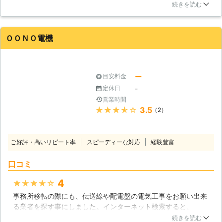
たくなってしまいます。と前置きはその位にして静岡県は磐田
けができる場所かどうかを確認しまし
続きを読む
市の松本電気工事ん配線の点検で利用しました。部屋の中でど
ょう。そのほか配管の長さや配管を通
ういう導線をとってどういう箇所に余った配線をまとめれば良
す穴などのポイントを押さえておくと
いかなど非常に参考になりました。お近くの方は是非ご利用下
役立ちます。 またエアコンの取り外
ＯＯＮＯ電機
さい。
し工事や不要になったエアコンの処分
等ご相談にもお答えします。
和歌山県
有田郡有田川町
2016年11月28日
ー
目安料金
-
定休日
営業時間
★★★★★
3.5
（2）
ご好評・高いリピート率
スピーディーな対応
経験豊富
口コミ
4
★★★★★
事務所移転の際にも、伝送線や配電盤の電気工事をお願い出来
る業者を探す事にしました。インターネット検索すると、
OONO電機を見つけました。問い合わせると早速来てもらえま
続きを読む