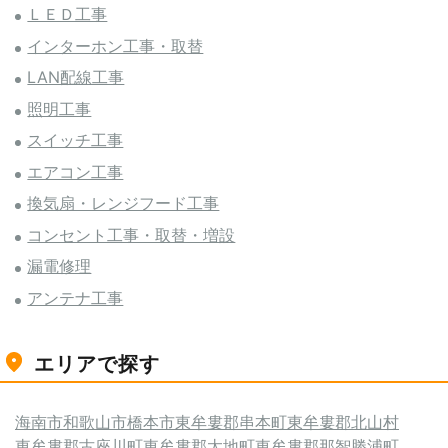
ＬＥＤ工事
インターホン工事・取替
LAN配線工事
照明工事
スイッチ工事
エアコン工事
換気扇・レンジフード工事
コンセント工事・取替・増設
漏電修理
アンテナ工事
エリアで探す
海南市
和歌山市
橋本市
東牟婁郡串本町
東牟婁郡北山村
東牟婁郡古座川町
東牟婁郡太地町
東牟婁郡那智勝浦町