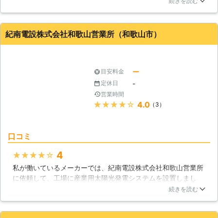
続きを読む
てくれました。信頼のできる業者さんです。本当に信頼がおけ
る業者さんです。また、なにかあったら頼もうと考えていま
す。感じもよい業者さんです。
紀南電設株式会社和歌山営業所（和歌山市）
和歌山県
橋本市
2016年11月13日
ー
目安料金
-
定休日
営業時間
★★★★★
4.0
（3）
口コミ
4
★★★★★
私が働いているメーカーでは、紀南電設株式会社和歌山営業所
に依頼して、工場に産業用太陽光発電システムを設置しまし
た。産業用太陽光発電システムの導入によって、工場での生産
続きを読む
活動のコスト低減に繋がり、収益力のアップに結び付いていま
す。紀南電設株式会社和歌山営業所が設置した産業用太陽光発