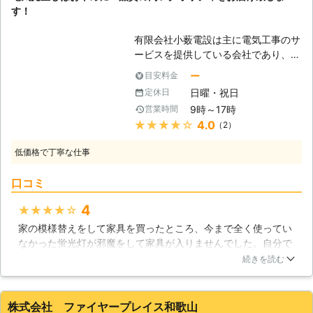
びにコンセントなどは可能な限り早期
大阪府
大阪市西成区
2016年12月24日
す！
段階で交換する事をおすすめします。
その理由は電気代が大いに関わってお
有限会社小薮電設は主に電気工事のサ
り、消費電力が多い状態で長期間使用
ービスを提供している会社であり、
しているとその分お客様のご負担も大
様々な住宅のトラブルでご利用頂く事
ー
目安料金
きくなってしまう事になるのです。
が出来ます。日常的に必要となるコン
早期の段階で電気代節約を見込む事が
日曜・祝日
定休日
セントの交換や増設、急なトラブルの
出来れば、その後の生活でも経済的負
9時～17時
営業時間
修理、定期的な配線工事に至るまで長
担を軽く済ませる事が可能です。 コ
★★★★★
4.0
（2）
年快適にお過ごし頂く事の出来る環境
ンセント工事のご依頼は勿論、省エネ
作りを提案させて頂きます。 【ブレ
対策などにつきましても是非当社まで
低価格で丁寧な仕事
ーカーによる停電】 「最近ブレーカ
ご相談ください。
ーがよく落ちる・・・。」なんて内容
口コミ
に悩まされた事はありませんか？これ
は非常に危険であり、漏電の可能性も
4
★★★★★
考えられますが、多くは電力の許容オ
家の模様替えをして家具を買ったところ、今まで全く使ってい
ーバーによってブレーカーが落ちてし
なかった蛍光灯が邪魔をして家具が入りませんでした。自分で
まう場合です。「気をつければいい
蛍光灯を外そうかと思ったのですが、万が一感電したら怖いの
や」と思って放置しがちになってしま
続きを読む
で、プロに電気工事をお願いしました。低価格にも関わらず、
いますが、何度もブレーカーが落ちる
とても丁寧に作業していただけたのでとても満足しています。
事で配線などに多くの負担を掛け、結
ありがとうございました。
果的に他のトラブルまで誘発してしま
株式会社 ファイヤープレイス和歌山