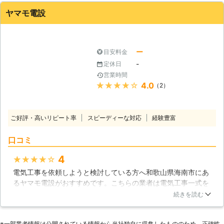
っていただき、インターホンは現在快適に使えています。
ヤマモ電設
和歌山県
田辺市
2016年12月22日
ー
目安料金
-
定休日
営業時間
★★★★★
4.0
（2）
ご好評・高いリピート率
スピーディーな対応
経験豊富
口コミ
4
★★★★★
電気工事を依頼しようと検討している方へ和歌山県海南市にあ
るヤマモ電設がおすすめです。こちらの業者は電気工事一式を
請負している業者です。また、家庭や企業の電気で困った事に
続きを読む
も相談に乗ってくれ、見積もりも無料で行ってくれます。迅速
な対応をしてくれるので急な工事でもお任せする事が出来ま
※⼀部業者情報は公開されている情報から当社独⾃に収集したもののため、正確性