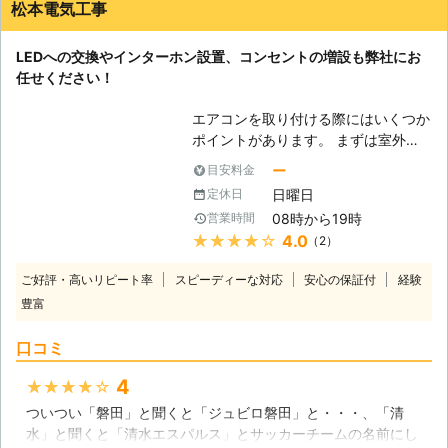
電システムは基本性能が優れており、工場で必要な電力のほと
松本電気工事
んどを賄っています。
和歌山県
和歌山市
2016年11月16日
LEDへの交換やインターホン設置、コンセントの増設も弊社にお
任せください！
エアコンを取り付ける際にはいくつか
ポイントがあります。 まずは室外機
を設置する場所です。室外機を設置す
ー
目安料金
るの平らな屋外の地面やベランダが多
日曜日
定休日
いですが、最低でも幅65cm高さ
08時から19時
営業時間
50cm奥行き25cmのスペースが必要
★★★★★
4.0
（2）
です。 次にエアコン専用のコンセン
トです。通常エアコンには専用のコン
ご好評・高いリピート率
スピーディーな対応
安心の保証付
経験
セントがあります。取り付けたい場所
豊富
にコンセントがない場合は増設工事が
必要になります。 最後は配管を通す
口コミ
穴があるかどうかです。一般的なエア
コンは室内機と室外機に分かれていま
4
★★★★★
す。これをホースでつないでいるので
ついつい「磐田」と聞くと「ジュビロ磐田」と・・・、「清
すが、そのための穴が開いていなくて
水」と聞くと「清水エスパルス」とサッカーチームの名前にし
はなりません。設置する際には取り付