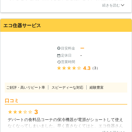
手だった私にとってはこれは致命的でした。すぐに業者に来て
続きを読む
もらって直してもらおうと思いました。そしてこちらの業者さ
んに来てもらい作業してもらいました。終始気持ちの良い対応
をしてくださりとても満足しています。
エコ住器サービス
和歌山県
海南市
2016年12月16日
ー
目安料金
-
定休日
営業時間
★★★★★
4.3
（3）
ご好評・高いリピート率
スピーディーな対応
経験豊富
口コミ
3
★★★★★
デパートの食料品コーナの保冷機器が電源がショートして使え
なくなってしまいました。早く直さなくてはと、エコ住器さん
に頼みました。電話をするとすぐに来てくれ、手際よくなおし