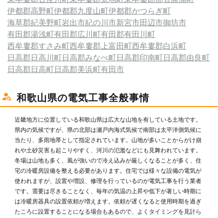
伊都郡高野町
伊都郡九度山町
伊都郡かつらぎ町
海草郡紀美野町
岩出市
紀の川市
新宮市
田辺市
御坊市
有田郡湯浅町
有田郡広川町
有田郡有田川町
西牟婁郡すさみ町
西牟婁郡上富田町
西牟婁郡白浜町
日高郡日高川町
日高郡みなべ町
日高郡印南町
日高郡由良町
日高郡日高町
日高郡美浜町
有田市
和歌山県の電気工事全般事情
近畿地方に位置している和歌山県は広大な山地を有している土地です。
県内の気候ですが、県の北部は瀬戸内海式気候で南部は太平洋側気候に
当たり、多雨地帯として指定されています。山地が多いことからがけ崩
れや土砂災害も起こりやすく、河川の氾濫などにも見舞われています。
冬場は山地も多く、風が強いので冷え込みが厳しくなることが多く、住
宅の冷暖房設備を整える必要があります。住宅では様々な設備の電気が
使われますが、設置や増設、修理を行っているのが電気工事を行う業者
です。需要は尽きることなく、毎年の気温の上昇や低下が著しい時期に
は冷暖房器具の設置依頼が増えます。依頼が遅くなると使用時期を過ぎ
たころに設置することになる場合もあるので、よくタイミングを見計ら