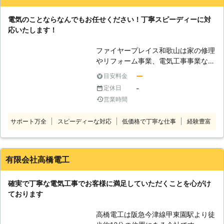
う危険性があるのです。この様な内容
和歌山県
和歌山市
2016年11月30日
に心当たりのある方や、ご不安に思っ
電気のことならなんでもお任せください！丁寧スピーディーに対
た際には一度ご自宅の電気を見直して
応いたします！
みる事をオススメ致します。 【非常
事態の対処方法】 日本は地震大国と
ファイヤープレイス和歌山は家の修理
も言われておりますので、いついかな
やリフォーム事業、電気工事事業など
る時に非常事態が発生するかわかりま
を請け負っている会社です！ 元内装
ー
目安料金
せん。突然の事にパニックになってし
事業者のオーナー社長を筆頭に、経験
まう方も少なくありませんので、事前
-
定休日
豊富なスタッフが丁寧な仕事をいたし
知識として安全面を再確認する事が重
営業時間
ます。 屋根を含め、家のことならな
要となるでしょう。地震などは数多く
んでもお任せください。 ◆電気工事
のトラブルが誘発してしまう事から被
サポート万全
スピーディーな対応
低価格で丁寧な仕事
経験豊富
一般について コンセントの増設工事
害の拡大が懸念されておりますので、
やスイッチ工事、インターホンや照明
電気で言える事としましてはブレーカ
に関する工事など電気工事をうけたま
ーをしっかり切る事です。それによっ
わっております。 小さな工事でもご
有限会社高橋電工
て火災に繋がるかどうかが大きく関わ
遠慮なくお問い合わせください。お客
りますので、緊急時にも慌てず冷静
様のご要望に合わせて作業をいたしま
に、正確な対処を行えるようにしてお
確実で丁寧な電気工事でお客様に満足していただくことを心がけ
す。
くと良いでしょう。
ております
高橋電工は阪急今津線甲東園駅より徒