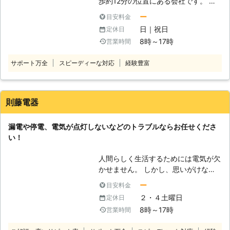
歩約12分の位置にある会社です。 私
どもは経験豊富な作業員と、店舗や住
ー
目安料金
宅を問わず数多くの工事を手がけてき
日｜祝日
定休日
た実績を持っており、これらの経験を
8時～17時
営業時間
活かしてお客様のご要望に合わせた工
事を行うことを心がけております。
サポート万全
スピーディーな対応
経験豊富
また、高橋電工では個人では作業をし
づらい各種電気工事のみならず、エア
コン工事や販売にも対応しております
ので、お悩みの方はお気軽にお問い合
則藤電器
わせください。
漏電や停電、電気が点灯しないなどのトラブルならお任せくださ
い！
人間らしく生活するためには電気が欠
かせません。 しかし、思いがけない
ところで電気のトラブルに遭遇するこ
ー
目安料金
ともあります。 漏電や停電などのト
２・４土曜日
定休日
ラブルです。 コンセントから火花が
8時～17時
営業時間
出るなど、トラブルの原因がご家庭の
内部にある場合は弊社がトラブルを解