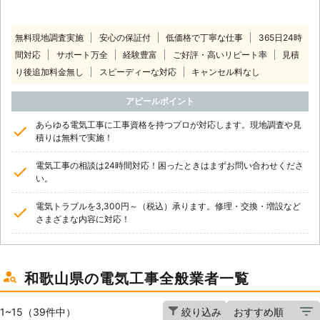
無料現地調査実施
安心の保証付
低価格で丁寧な仕事
365日24時
間対応
サポート万全
経験豊富
ご好評・高いリピート率
見積
り後追加料金無し
スピーディーな対応
キャンセル料なし
アピールポイント
あらゆる電気工事に工事資格を持つプロが対応します。現地調査や見
積りは無料で実施！
電気工事の相談は24時間対応！困ったときはまずお問い合わせくださ
い。
電気トラブルを3,300円～（税込）承ります。修理・交換・増設など
さまざまな内容に対応！
和歌山県の電気工事全般業者一覧
1~15（39件中）
絞り込み