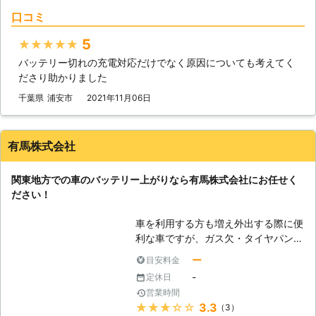
です。 もしバッテリーが上がってし
口コミ
まって動かない車は、「ライフ&テク
ノロジーズ」におまかせください。
5
★★★★★
●バッテリー上がりが起きるのにはこ
バッテリー切れの充電対応だけでなく原因についても考えてく
んな原因がある 車の放置だけではな
ださり助かりました
く、バッテリー上がりにはさまざまな
原因があります。下記に紹介していき
千葉県
浦安市
2021年11月06日
ますので、思いあたる例がありました
らご参考くださいませ。 ①ライトの
つけっぱなしによる、電力消費 ②マ
有馬株式会社
イナス20℃以下の気温による、バッ
テリーの性能低下 ③エンジンを止め
関東地方での車のバッテリー上がりなら有馬株式会社にお任せく
た状態でエアコンを使いすぎてしまっ
ださい！
た ④半ドアで室内灯がついたまま
⑤バッテリー液が不足していた ⑥バ
車を利用する方も増え外出する際に便
ッテリーの劣化 上記がバッテリー上
利な車ですが、ガス欠・タイヤパン
がりの原因となる、事象です。「あ
ク・バッテリー上がりなど、車に関す
っ！これが原因かも！」という例は、
ー
目安料金
るトラブルは多いです。 その中でも
ありましたでしょうか。このような状
-
定休日
車のバッテリー上がりに関する問題
況を避けるためにも、参考にしてみて
営業時間
は、依頼数の最も多いトラブルです。
くださいませ。 ●ジャンプスタート
★★★★★
3.3
（3）
外出先で突然エンジンが動かなくなっ