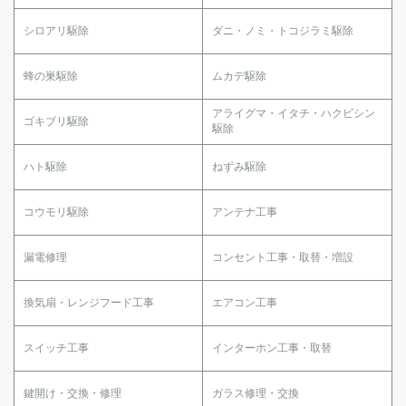
シロアリ駆除
ダニ・ノミ・トコジラミ駆除
蜂の巣駆除
ムカデ駆除
アライグマ・イタチ・ハクビシン
ゴキブリ駆除
駆除
ハト駆除
ねずみ駆除
コウモリ駆除
アンテナ工事
漏電修理
コンセント工事・取替・増設
換気扇・レンジフード工事
エアコン工事
スイッチ工事
インターホン工事・取替
鍵開け・交換・修理
ガラス修理・交換