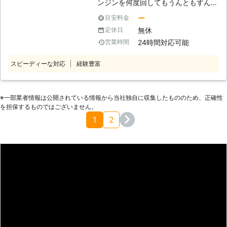
ンジンを何度回してもうんともすんと
を分け与える応急処置。 バッテリー
きますよ。 【バッテリー上がりの対
も動かない……そうなると焦りばかり
の残量問題が解決する訳ではありませ
ー
目安料金
策方法】 車のバッテリーを業者に頼
が生まれるのではないでしょうか。
ん。 また、自動車の種類によって
無休
定休日
んで解消してもらっても、1度あるこ
「仕事に間に合うのかな……」「予約
は、供給する電気の電圧も異なってき
とは2度あると言われています。英国
24時間対応可能
営業時間
したお店がしまっちゃう……」こんな
ます。 電圧の違う車同士で電気を供
の研究で、ストップウォッチの時計を
ふうに予定が崩されてしまってはたま
給してしまえば、電圧が足りず動かな
見ないで指定した秒数を止める実験が
スピーディーな対応
経験豊富
ったものではありませんよね。 そん
かったりします。 逆に供給する電圧
ありました。実験の結果、複数の人は
な車のバッテリーのトラブルは、私た
が大きすぎればバッテリーの劣化に繋
1度目で止めることができなかったの
ち「暁ロックセキュリティ」が解決し
がり、最悪の場合だと火災などの事故
です。 指定した秒数に止めれなかっ
ます！ ●車のバッテリーが上がる原
※⼀部業者情報は公開されている情報から当社独⾃に収集したもののため、正確性
の原因になることも……。 そのため、
た人に対して間違えないように助言し
を担保するものではございません。
因はこんなところに！ エンジンを止
安心安全なバッテリー復旧をお求めな
たところ、2度目の実験で成功する人
1
2
めたままでライトを点けっぱなしにし
らば、弊社にお任せください。 自動
が増えました。しかし再び失敗する人
ていると、バッテリーは上がってしま
車整備のプロが、乗用車やトラックな
もいたので、絶対に2度目のミスはな
います。車はエンジンが始動している
どの種類に応じた電圧で電気を供給し
いと言い切れないことが証明されたの
ときに、発電機が電気を発生させてバ
ます。 【自動車トラブルならロード
です。 車のバッテリー上がりも、1度
ッテリーに充電させるシステムになっ
サービス！24時間365日サポート】
は解消しても2度目がある可能性があ
ています。つまり車のエンジンを止め
車のトラブルはいつどのような状況で
ります。カーナビなどの電子機器をつ
たままで、ライトを点けていると発電
発生するか分かりません。 仕事や買
けっぱなしにして電力を消費しないよ
機が動かないので、ただひたすらに電
い物など、普段から車を使用している
うに意識することで、バッテリー上が
気を消耗してしまう状況になってしま
人にとって、突然車が使えなくなると
りを回避できる可能性が高くなります
うのです。 ほかにも車を使う頻度が
困ってしまいますよね。 そのため、
よ。 ただし、何度もバッテリー上が
少ない場合も、バッテリーが上がる原