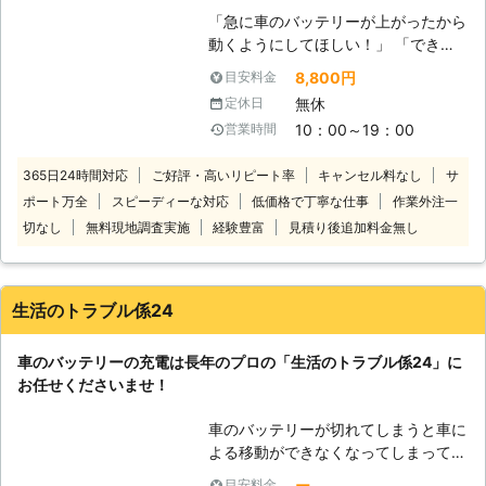
お客様の元に出張し、エンジン始動
らせることが可能です。お客様がすぐ
「急に車のバッテリーが上がったから
（ジャンプスタート）をおこないま
にでも運転ができる状況になるように
動くようにしてほしい！」 「できる
す！ご相談から受け付けていますので
努めさせていただきますので、車のバ
だけ安く・早くジャンプスタートして
「これってバッテリー上がり？」とい
8,800円
目安料金
ッテリーが上がった時はぜひ弊社をご
くれる業者を探している」 そんなと
うときはご連絡ください。 ●対応地
無休
定休日
利用くださいませ。
きは株式会社ルミエールにお任せくだ
域は出張費無料！6,000円から対応
10：00～19：00
営業時間
さい！ 車が動かないお客様のもとに
東京都八王子市に拠点をおき都内から
駆けつけて、ジャンプスタートでエン
神奈川・埼玉・山梨（一部）まで対応
365日24時間対応
ご好評・高いリピート率
キャンセル料なし
サ
ジンがかかるようお手伝い！突然のバ
しており、出張費無料です。 車のバ
ポート万全
スピーディーな対応
低価格で丁寧な仕事
作業外注一
ッテリー上がりでお困りのところを解
ッテリー上がり対処は6,000円から対
決します。 国産乗用車の対応のみに
切なし
無料現地調査実施
経験豊富
見積り後追加料金無し
応していますので「料金の目安がなく
限定することで低価格を実現し、出張
て不安」という心配もありません。営
費無料の一律8,800円（税込）でお客
業時間外や対応地域外でも対応できま
様の元に伺います。 足立区内なら最
すので、ご依頼お待ちしています。
生活のトラブル係24
短15分で伺いスピード解決できます
●車の出張点検にも対応！短時間でも
よ！近郊エリアで車のバッテリー上が
しっかり点検 当店は普段、車の出張
車のバッテリーの充電は長年のプロの「生活のトラブル係24」に
りにお困りのときにはご連絡くださ
点検や車内・外のクリーニングを承っ
お任せくださいませ！
い。
ています。「しばらく乗っていないか
ら、一度プロに見てほしい」「最近車
車のバッテリーが切れてしまうと車に
の調子が悪いから、うちまで点検に来
よる移動ができなくなってしまって、
てくれないかな」そんなときはお任せ
とても大変ですよね。ドライブ中に車
ください。 短時間でもしっかり点検
ー
目安料金