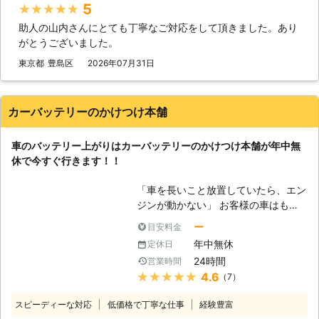
お客様のお悩みや不安を解決すること
5
★★★★★
という経営理念がございます。 社名
を第一に考えています。もし、カーバ
助人の山内さんにとても丁寧なご対応をして頂きました。あり
にも「救急」とありますように、緊急
ッテリーに関するお悩みがありました
がとうございました。
性の高いトラブルにお困りのお客様を
ら、ぜひ弊社までお電話ください。
いち早くお助けしたいという気持ちが
東京都
豊島区
2026年07月31日
あるからこそ、独自のネットワークを
用いてなるべく早く駆けつけ対応いた
します。 受付も24時間365日おこな
カーバッテリーのかけつけ本舗
っておりますので、バッテリー上がり
に困っていらっしゃる方はぜひ当社に
車のバッテリー上がりはカーバッテリーのかけつけ本舗が年中無
お問い合わせください。
休で今すぐ行きます！！
「車を長いこと放置していたら、エン
ジンが動かない」 お客様の車はもし
かしたら、バッテリー上がりを起こし
ー
目安料金
ているかもしれません。車は放ってお
年中無休
定休日
いても自然放電をおこなっているの
24時間
営業時間
で、勝手にバッテリー内の電気は消耗
★★★★★
4.6
（7）
していきます。そのため、長いこと車
を動かしていないと、エンジンを動か
スピーディーな対応
低価格で丁寧な仕事
経験豊富
せるだけの電力が無くなってしまうの