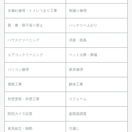
水漏れ修理・トイレつまり工事
雨漏り修理
畳・襖・障子張り替え
バッテリー上がり
ハウスクリーニング
消臭・脱臭
エアコンクリーニング
ペット火葬・葬儀
パソコン修理
家具修理
屋根工事
解体工事
外壁塗装・外壁工事
リフォーム
防犯カメラ設置
盗聴器調査
家具組立・移動
引越し