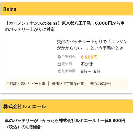
す。 またエンジンだけではなくカー
Reins
ナビやオーディオといった、電気を利
用する電装部品もバッテリー切れによ
【カーメンテナンスのReins】東京都八王子発！6,000円から車
って動かなくなってしまいます。
のバッテリー上がりに対応
●24時間365日で対応可能！突然の事
態にも安心して作業を依頼することが
突然のバッテリー上がりで「エンジン
できます 車のバッテリーが上がって
がかからない！」という事態のとき、
しまったことに気づくのは、車を運転
頼れる業者を知っていると安心です。
しようとしたけれどうんともすんとも
6,000円
目安料金
普段は車の出張点検やクリーニングを
動かないときです。実際に運転をしよ
不定休
定休日
おこなうReinsですが、都内から神奈
うとしたその瞬間に気が付くので、時
9時～18時
営業時間
川・埼玉まで車のバッテリー上がりに
間的に余裕がないことも多いでしょ
対応しています。急なトラブル時には
う。 そんなときこそ、弊社「株式会
ご好評・高いリピート率
低価格で丁寧な仕事
安心の保証付
ご連絡ください！ ●バッテリー上が
社クイックキャット」の出番です！弊
りに駆けつけ！エンジン始動サポート
社は、24時間365日対応していま
・ライトをつけっぱなしにした ・車
す。毎日いつでもお客様のご依頼に備
に数か月乗っていなかった ・バッテ
えて準備しているからこそ、お客様か
株式会社ルミエール
リーが古くなってしまった このよう
らご連絡があったときに迅速に駆けつ
なとき、車のバッテリー上がりが起こ
けることができるのです。 また最短
車のバッテリーが上がったら株式会社ルミエール！一律8,800円
りやすいです。エンジンが動かず困っ
30分で対応できるので、バッテリー
（税込）の明朗会計
たときには、当店にお任せください。
のトラブルに迅速に解決して、車を走