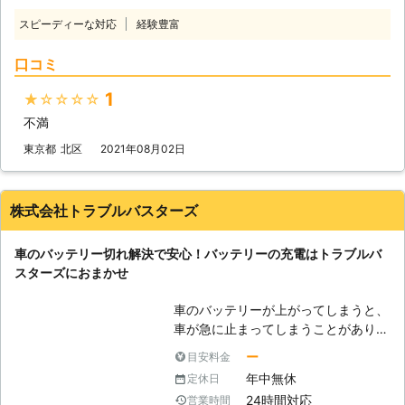
による復旧！適切な作業で迅速に車を
て立ち往生してしまう方もいます。
動かします 弊社はお客様の車を、ジ
スピーディーな対応
経験豊富
急にそのようなトラブルが発生してし
ャンプスタートという手法を使って動
まっては焦ってしまいますよね。
けるようにします。ジャンプスタート
口コミ
「セルモーターが動かずエンジンが掛
とは、車にエンジンを動かす程度の電
からない」 「ヘッドライトやハザー
力を送りこむ作業です。作業手順は以
1
★★★★★
ドランプが点かない」 「パワーウィ
下の通りです。 ・作業手順 ①電気を
不満
ンドウやラジオなど電装品が動かな
送る用のジャンプスターターもしくは
い」 このような症状が出た際は、車
東京都
北区
2021年08月02日
救護車を用意（以後ジャンプスタータ
のバッテリーが上がってしまっている
ーで統一） ②ジャンプスターターを
可能性があります。 自分でバッテリ
ブースターケーブルでバッテリーに繋
ー上がりの対処をおこなうこともでき
株式会社トラブルバスターズ
ぐ ③ジャンプスターターでバッテリ
ますが、接続箇所や方法を間違えてし
ーにエンジンがかかる程度の電気を送
まうと感電や火災原因にもなるため、
り込む ④エンジンが動き出す 「え、
車のバッテリー切れ解決で安心！バッテリーの充電はトラブルバ
専門の業者に依頼するのがおすすめで
これくらいの作業なら普段から装置を
スターズにおまかせ
す。 私達「有馬株式会社」は、車の
積み込んでおけば自分でもできそ
バッテリー上がりに対応していますの
う……」と思うかもしれません。しか
車のバッテリーが上がってしまうと、
で、安心安全に作業をおこなってほし
し、やりなれていない作業ではケーブ
車が急に止まってしまうことがありま
い際は、私達までお問い合わせくださ
ルをつなぎ間違い、感電してしまうお
す。山の中などの夜道で人があまりい
い。 【関東地方で対応！タイヤのパ
ー
目安料金
それがあるのです。弊社にジャンプス
ないところでバッテリーが上がってし
ンク修理もお任せください】 有馬株
年中無休
定休日
タート作業をご依頼いただければ、お
まうと、いつ復旧できるかわからなく
式会社は、東京都・埼玉県・千葉県・
客様が感電することなく無事にエンジ
24時間対応
営業時間
てとても心細いでしょう。 「できる