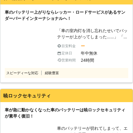
ではないでしょうか？車のエンジンを
していらっしゃると思います。我々は
ポータブルバッテリーで充電をするた
切ってカーナビなどの電子機器で暇を
少しでも早く車を動かせるようにし
めには車のバッテリーにつなげる必要
車のバッテリー上がりならレッカー・ロードサービスがあるサン
潰したりライトのつけっぱなしにした
て、お客様が元の生活に戻れるように
があります。しかし、この接続の順番
ダーバードインターナショナルへ！
りすると、カーバッテリーの電力が消
努めさせていただきますので、気軽に
を間違えてしまうと、引火して爆発を
費されて、50%以下まで落ち、エンジ
ご相談くださいませ。
引き起こしてしまうことがあるので
「車の室内灯を消し忘れたせいでバッ
ンがかからなくなるのです。 もしも
す。 安全にバッテリー充電をするた
テリーが上がってしまった……」 「バ
車のバッテリーが上がったら弊社「ブ
めにも、不用意に自分で作業をせずプ
ッテリーが上がってしまい車のエンジ
ロス」までご連絡ください。 【年中
ー
目安料金
ロに依頼しましょう。 ●出張対応が
ンが掛からず、身動きが取れな
無休対応！カーバッテリーが上がった
年中無休
定休日
可能！出先のバッテリー切れにも対応
い……」 そのようなバッテリートラブ
らいつでも駆けつけます】 ブロスは
可能！ 弊社は無料で、電話相談と出
24時間
営業時間
ルでお困りの際は、弊社「サンダーバ
無休で営業しているので、祝日でもお
張対応をおこなっています。そのた
ードインターナショナル」にお任せく
客様の元へ駆けつけることができま
め、運転中や出先のバッテリー切れに
スピーディーな対応
経験豊富
ださい。 車のレスキュー隊としてバ
す。弊社は元旦や土日でも、お客様の
も臨機応変に対応することが可能で
ッテリー上がりやガス欠で身動きが取
元へすぐに駆け付けられるように工具
す。もし運転中にバッテリーが上がっ
れないお客様のもとまでお伺いし、問
などの準備は常に完備しているので
てしまっても気軽に相談ができるの
題解決に努めます。 【バッテリー上
暁ロックセキュリティ
す。 例えば、祝日の日に空腹で今す
で、お客様に安心していただくことが
がりもお任せ！幅広い車両を取り扱う
ぐでも何か食べに行きたいのに車のバ
できます。
弊社だから可能な適切な処置】 車の
ッテリーが上がっていたらすぐに食べ
車が急に動かなくなった車のバッテリーは暁ロックセキュリティ
バッテリーが上がった際に電気を供給
にいくことができません。弊社が駆け
が素早く復旧！
する方法としてジャンプスタートがあ
付けて車のバッテリー切れを解消する
ります。 このジャンプスタートは、
ことができれば、すぐに車が動いてお
車のバッテリーが切れてしまって、エ
車にエンジンを掛けさせるだけの電力
客様が感じている空腹を満たすことで