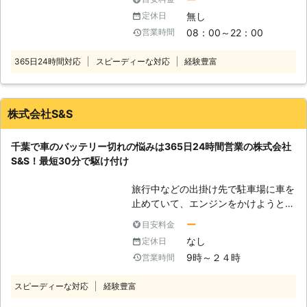
が止まってしまったら、目的に向かう
を実施し、お客様の安全なカーライフ
無し
定休日
どころか帰宅することもできないの
をサポート！エンジンルーム内からタ
08：00～22：00
営業時間
で、とても困ってしまいます。もし運
イヤ・オイルなどの保安点検、運転席
転中に車のバッテリーが上がったら、
での動作確認もおこないます。 バッ
365日24時間対応
スピーディーな対応
経験豊富
「生活のトラブル係24」におまかせ
テリー上がり以外のときでも、気軽に
くださいませ。 ●バッテリーが切れ
ご依頼くださいね。
るとどうなるのか？ バッテリーが切
れてしまうと、さまざまな不具合が発
株式会社S&S
生してしまいます。エンジンはバッテ
リー内の電気を使って、始動します。
千葉で車のバッテリー切れの悩みは365日24時間営業の株式会社
そのためバッテリー内の電気が切れて
S&S！最短30分で駆け付け
しまっていると、エンジンを動かすこ
とができなくなってしまうのです。
旅行中などの出掛け先で駐車場に車を
●バッテリー上がりが疑われるときは
止めていて、エンジンをかけようとし
ここをチェック！ バッテリー上がり
たときにエンジンがかからなくて焦っ
が起こっている場合、以下の3つの症
ー
目安料金
ていませんか？エンジンがかからない
状がみられます。車が動かないとき
なし
定休日
ときは、車の充電が切れているかもし
は、この状態になっていないかチェッ
9時～２４時
営業時間
れません。 充電切れの原因は、カー
クしてみましょう。 （1）エンジンが
ナビや車のライトなどのつけっぱなし
起動するかどうか 車のバッテリーが
スピーディーな対応
経験豊富
です。例えば、東京ディズニーランド
上がっているときは、エンジンそのも
などの旅行が楽しみすぎてエンジンだ