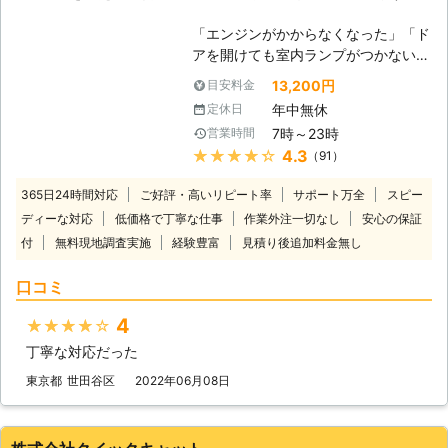
「エンジンがかからなくなった」「ド
アを開けても室内ランプがつかない」
バッテリーが上がってしまうと車にこ
13,200円
目安料金
のような症状があらわれます。 普段
年中無休
定休日
は動いていた車が突然動かなくなって
7時～23時
営業時間
は大変困りますし、慣れていない方は
★★★★★
4.3
（91）
パニックにもなりますよね。 ヒリつ
く不安と焦りの中、どの業者に依頼し
365日24時間対応
ご好評・高いリピート率
サポート万全
スピー
たらいいのか判断に迷うことと思いま
ディーな対応
低価格で丁寧な仕事
作業外注一切なし
安心の保証
す。 そんな時には、日本救急サービ
付
無料現地調査実施
経験豊富
ス(株)までご連絡ください。お客様の
見積り後追加料金無し
もとに最短で駆けつけます。 到着後
口コミ
には車の状態を確認させていただいた
うえで、バッテリー上がりの原因や車
4
★★★★★
の状態、解決するための作業内容や料
金についてご説明させていただき、お
丁寧な対応だった
客様にご納得いただいたうえで作業を
東京都
世田谷区
2022年06月08日
開始いたします。 お見積り後の追加
料金は発生しませんのでご安心くださ
い。 出張無料となります。お気軽に