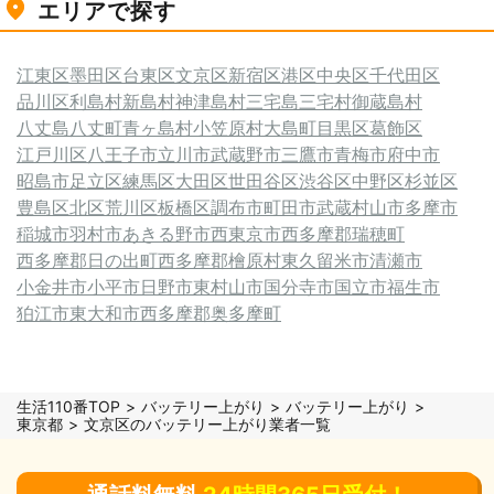
エリアで探す
江東区
墨田区
台東区
文京区
新宿区
港区
中央区
千代田区
品川区
利島村
新島村
神津島村
三宅島三宅村
御蔵島村
八丈島八丈町
青ヶ島村
小笠原村
大島町
目黒区
葛飾区
江戸川区
八王子市
立川市
武蔵野市
三鷹市
青梅市
府中市
昭島市
足立区
練馬区
大田区
世田谷区
渋谷区
中野区
杉並区
豊島区
北区
荒川区
板橋区
調布市
町田市
武蔵村山市
多摩市
稲城市
羽村市
あきる野市
西東京市
西多摩郡瑞穂町
西多摩郡日の出町
西多摩郡檜原村
東久留米市
清瀬市
小金井市
小平市
日野市
東村山市
国分寺市
国立市
福生市
狛江市
東大和市
西多摩郡奥多摩町
生活110番TOP
バッテリー上がり
バッテリー上がり
東京都
文京区のバッテリー上がり業者一覧