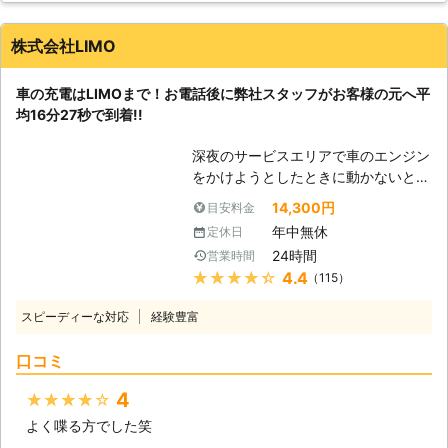
のがかかりません。エンジンが起動す
けを切り、カーナビや車のライトの消
るときには「キュルキュル」という音
し忘れが起きる……なんてことも。 し
株式会社LIMO
が先に鳴りますが、その音もしないの
かし、人間は誰しもうっかりすること
です。車で移動中に止まったのではな
はあります。まずは早く車を動かせる
く、乗ろうとしたそのときにエンジン
車の充電はLIMOまで！お電話後に弊社スタッフがお客様の元へ平
ように、バッテリーの充電を復活させ
がかからないときはバッテリー上がり
均16分27秒で到着!!
てエンジンがかかるようにしましょ
を疑ったほうがよいでしょう。 （2）
う！もしも車のバッテリーが切れてい
ライトやテールランプなどが点灯する
深夜のサービスエリアで車のエンジン
たら、弊社「株式会社S&S」にご依頼
か・カーオーディオなどから音が出る
をかけようとしたときに動かないと、
ください！ 【最短30分駆けつけ可
か 車のライトやテールランプなど
困ってしまいますよね。エンジンがか
能！緊急事態だからこそ365日24時
14,300円
目安料金
は、バッテリーに充電されている電気
からなければ自宅にも帰れない、観光
間迅速に駆けつけます】 株式会社
年中無休
定休日
を使って点灯します。そのため、バッ
もできないので八方塞がりです。 そ
S&Sは、千葉県内であれば最短30分
テリーの中に貯められている電気が空
24時間
営業時間
んなときこそ、弊社「LＩMO」がお
でお客さまの元へ駆けつけることがで
っぽになっていたらつきません。 も
★★★★★
4.4
（115）
客様の元へすぐに駆けつけてお助けし
きます。弊社はすぐにお客様の元へ駆
ちろん、電力を使って音を出している
ます！ 弊社の強みは、お客様からお
けつけられるように、工具などの準備
スピーディーな対応
経験豊富
カーオーディオなども使えない状態に
電話をいただいたてから平均16分27
を万全にして待機しています。だから
なっています。 もしも、上記の状態
秒でお客さまの元へ駆け付けることで
こそ、最短30分で駆け付けることが
口コミ
になっていたら、すぐに弊社までご連
す。弊社は10万件以上の実績を積ん
可能なのです。 お客様のもとへ最短
絡ください！ ●迅速な対応が強みの
できたからこそ、どのルートを使えば
で駆け付けることで、損なった観光気
4
★★★★★
業者です！ 弊社は迅速な対応をモッ
最短でお客様の元にいけるか見極める
分やイライラなどのストレスを最小限
トーにバッテリー上がりの復旧に取り
よく喋る方でした笑
ことができます。 例えば、同じこと
に抑えることができますよ。 さらに
組んでいます。ドライブ中に車のバッ