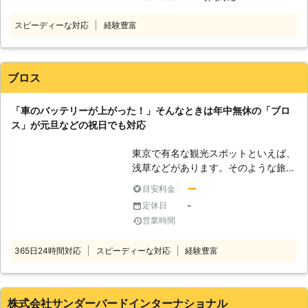
神奈川県にて車のバッテリー上がりで
ンをかけることができますよ。 ●年
なら車のバッテリー上がりを少しでも
お困りの方に対応しております。 経
中無休で対応可能！車のバッテリー上
スピーディーな対応
経験豊富
早く復旧させたい……」そんなときこ
験豊富なスタッフが、正しい手順でそ
がりがいつ起こってもいいように待機
そ、「株式会社トラブルバスターズ」
の車に合った電圧で電力を供給し、エ
します 業者に作業を依頼しようと思
にご相談くださいませ！ ●車のバッ
ンジンをかけるお手伝いをいたしま
っても、休業日だったら連絡が取れず
テリーが上がったらとどうなるのか
ブロス
す。 バッテリーの交換時期などお車
に途方に暮れてしまいますよね。車の
バッテリーが切れると、車が動かなく
に関してご相談をご希望のときのもお
バッテリー上がりは、お客様の身にい
なってしまいます。車のバッテリーは
任せください。 有馬株式会社では、
「車のバッテリーが上がった！」そんなときは年中無休の「ブロ
つ起こるのかわかりません。弊社はお
電気を溜める役割をしていて、この電
車やバイクのパンク修理にも対応可能
ス」が元旦などの祝日でも対応
客様の身にトラブルが起きたときに、
気の力を利用してエンジンを回して車
です。 外出中にタイヤがパンクして
すぐ対応できるよう365日無休で対応
は走っているのです。そのため、バッ
しまい走行できなくなってしまった際
東京で有名な観光スポットといえば、
しております。 「土曜日にちょっと
テリー内の電気が切れてしまうと、車
は、お気軽に私達までご相談くださ
浅草などがあります。そのような旅行
温泉でも入りに行こうかと思ったら、
を走らせることができなくなってしま
い。 有馬株式会社は車のバッテリー
先で車のエンジンがかからないなんて
車が動かない……しまった！車が半ド
います。 ●バッテリーの充電は自分
ー
目安料金
トラブルや車やバイクのパンクでお困
ことがあれば、目的に辿りつけなかっ
アで室内灯がつきっぱなしではない
でおこなうと危険です 「車のバッテ
-
定休日
りの方に対応している業者です。 東
たり帰宅できなくなってしまったりす
か！」という状況でバッテリー上がり
リーが上がったらすぐに何とかした
営業時間
京都府中市に拠点を構えていますの
るかもしれません。そんなことになっ
で困ったときは、ぜひ弊社のことを思
い」と思う方もいるでしょう。しか
で、お困りの際はご連絡ください。
たら、せっかくの旅行気分が台無しで
い出していただければ幸いです。 上
し、バッテリーの充電を知識がないま
365日24時間対応
スピーディーな対応
経験豊富
す。 車のエンジンがかからないとき
記のような方法で、弊社はお客様のバ
まおこなうと、命の危険にさらされる
は、車のバッテリーが切れているおそ
ッテリー上がりの復旧に力添えをさせ
おそれもあるのです。 車のバッテリ
れがあります。特に旅行先で休憩する
ていただいています。お客様は愛車が
ー上がりは、市販のポータブルバッテ
ときは車内でまったりする方は多いの
急に動かなくなってしまい、気が動転
株式会社サンダーバードインターナショナル
リーを使うことで充電できます。この