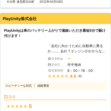
を何度も反復すると、作業内容を覚え
大分県
速見郡日出町
2022年06月06日
株式会社S&Sは365日24時間対応して
テリーが切れてしまうと移動ができな
てすぐに答えを出せるようになります
います。 深夜や祝日、元旦などの時
くなってしまうので、目的地にたどり
よね。弊社も、多くのお客様のもとへ
間帯に車のバッテリーが切れてしまっ
着けなかったり、帰宅したりすること
駆けつけるときに何度も道を検索し車
ても、弊社ならいつでも対応すること
PlayUnity株式会社
も非常に困難になってしまうでしょ
を走らせて参りました。だからこそ、
ができるので、お客様の「目的地に行
う。 弊社は24時間365日で対応して
平均16分27秒でお客様の元へ駆けつ
けなくなるかも……」という問題を解
おります。深夜でも最短20分で駆け
PlayUnityは車のバッテリー上がりで連絡いただき最短5分で駆け
けられるようになったのです。 この
消いたします。 もしも車のバッテリ
付けることが可能です。弊社はお客様
付けます！
時間で駆け付けることによって、お客
ーが切れたら株式会社S&Sまで！弊社
がすぐに運転を再開できるように、努
様は仕事の遅刻などのトラブルを軽減
がお客様により良い快適な旅行ライフ
「会社に向かうために自動車に乗る
めさせていただきます。
することができます。もしも車のエン
や快適で明るいカーライフを提供いた
か……。あれ？エンジンがかからな
ジンが止まった場合、弊社までご連絡
します。
い！」 出勤前に車が動かないと、焦
くださいませ。連絡後、弊社スタッフ
ー
目安料金
りますよね。当たり前のように動くと
がお客様の元へ駆けつけて車のバッテ
年中無休
定休日
思っていたので、今から電車で会社に
リーを充電させていただきます。
8：00～18：00
営業時間
行こうにも、遅刻してしまうかもしれ
★★★★★
4.6
（8）
ません。「どうせ遅刻するなら、車が
動くようにしてからにしよう！」そん
スピーディーな対応
経験豊富
なときは弊社「PlayUnity」が高速で
お客様の元へ駆けつけて、お助けしま
口コミ
す！ 【最短5分で駆け付けます】 エ
ンジンがかからない場合、多くはバッ
5
★★★★★
テリーが上がってしまっています。弊