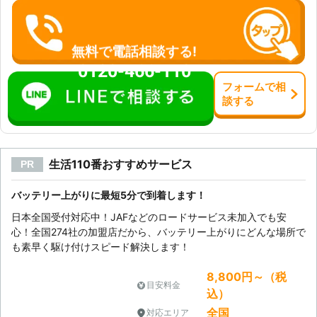
れている業者に依頼することをおすす
くなったとき ・ヘッドライトをつけ
めします。弊社は、緊急性の高いご相
てもあまり明るくない場合 ・アイド
談に至急お伺いいたします。お客様の
リングストップする頻度が減っている
無料で電話相談する!
バッテリー上がりを少しでも早く解決
とき 弊社はバッテリー上がりだけで
0120-466-110
できるようお手伝いをさせていただき
なく、バッテリーの交換にもしっかり
ますので、お気軽にご相談ください。
フォーム
で
相
と対応します。 上記のような症状が
談
する
見られた際は、弊社までお気軽にご相
談ください。 弊社「サンダーバード
インターナショナル」は自働車のレス
キュー隊。 バッテリーのことで何か
ございましたら、お気軽にご連絡くだ
生活110番おすすめサービス
PR
さい。 自動車整備のスペシャリスト
が対応させていただきます。
バッテリー上がりに最短5分で到着します！
日本全国受付対応中！JAFなどのロードサービス未加入でも安
心！全国274社の加盟店だから、バッテリー上がりにどんな場所で
も素早く駆け付けスピード解決します！
8,800円～（税
目安料金
込）
全国
対応エリア