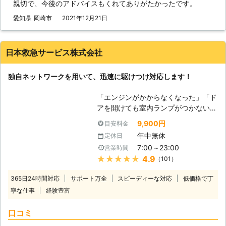
親切で、今後のアドバイスもくれてありがたかったです。
社は、多くのスタッフを至る所に配置
しているので、お客様からお電話いた
愛知県
岡崎市
2021年12月21日
だて最短5分で駆け付けバッテリー上
がりを修復いたします。ちなみに平均
到着時間は約30分なので、早く車を
日本救急サービス株式会社
動くようにしたい方にこそご利用いた
だきたいのです。 また到着後、下記
独自ネットワークを用いて、迅速に駆けつけ対応します！
の方法を用いてお客様のお悩みを解決
いたします。 【どんな風にカーバッ
「エンジンがかからなくなった」「ド
テリーの問題を解決するのか？】 弊
アを開けても室内ランプがつかない」
社はジャンプスタートを使ってお客様
バッテリーが上がってしまうと車にこ
のカーバッテリーへ電力を注入しま
9,900円
目安料金
のような症状があらわれます。 バッ
す。ジャンプスタートとは、弊社の自
年中無休
定休日
テリーが上がる＝バッテリーに蓄電さ
動車を使ってお客様のバッテリーと接
7:00～23:00
営業時間
れている電気がないので車を動かすこ
続することです。 もし、それで解決
★★★★★
4.9
（101）
とができなくなります。 普段は動い
できなかった場合、バッテリーが寿命
ていた車が突然動かなくなっては大変
の可能性があります。そんなときは、
365日24時間対応
サポート万全
スピーディーな対応
低価格で丁
困りますし、慣れていない方はパニッ
車のバッテリーを交換いたしますので
寧な仕事
経験豊富
クにもなりますよね。 ヒリつく不安
ご安心ください。その他にバッテリー
と焦りの中、どの業者に依頼したらい
液の補充などにも対応しています。
口コミ
いのか判断に迷うことと思います。
弊社はこれらのサービスを提供して、
当社には、「困っている人を助ける」