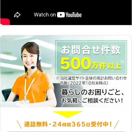
少しでも早く問題を解決したいと思う
りが起きる場合は注意が必要です。そ
因になってしまいます。実は車に搭載
方も多いはず。 そのようなときは弊
の場合、バッテリーが劣化しているお
させている、コンピューターやカーナ
社「サンダーバードインターナショナ
それがあるので、早めに整備会社でバ
ビは地図情報や時計機能を維持するた
ル」をご利用ください。 弊社は24時
ッテリー状況を確認することをおすす
めに少しずつ電気を使っています。そ
間365日、お客様からの車の“困っ
めします。 もしも旅行先などで車の
のためエンジンを定期的に付けて発電
た”に対応しております。 年中無休で
バッテリー上がりでエンジンがかから
していかないと、バッテリーの電力が
のサポート体制だからこそ、どこより
ない場合はブロスまで！弊社がすぐに
どんどん消耗していって、充電が必要
も返答が素早く、迅速な対応が期待で
バッテリー上がりを復旧させ、台無し
になってしまうのです。 ●雨の日の
きます。 お客様の状況を伺い、ロー
になった旅行気分などのストレスを解
バッテリー上がり修理は危険です 雨
ドサービスを提供いたします。 車の
消させます。
の日にバッテリー上がりを改善するの
バッテリー上がりはもちろん、ガス欠
は、とても危険です。古い車だと防水
やタイヤ交換などそれ以外の自動車ト
機能が十分でないことが多く、修理中
ラブルもお任せください。 弊社はお
にエンジンの部品が濡れてしまって錆
客様の心強い味方として、自動車トラ
びの原因につながってしまうことも。
ブルを解決しております。 【バッテ
またバッテリーの接続部分に水がかか
リー寿命は3年！？バッテリー交換を
ると、漏電して感電しやすい状態にな
した方がいい前兆とは？】 車のバッ
ってしまいます。感電は最悪死につな
テリー寿命は、約2年～3年と言われ
がってしまうこともあるので、自分で
ています。 以下のような症状を確認
バッテリー上がりを修理するのは危険
した際はバッテリーが弱っていますの
なのです。 だからこそ、バッテリー
で早めのバッテリー交換をおすすめし
上がりを起こしたときは復旧作業に慣
ます。 ・車のエンジンの掛かりが悪