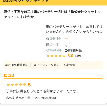
株式会社クイックキャット
お問い合わせ下さい。
親切・丁寧な施工！車のバッテリー切れは「株式会社クイットキ
ャット」におまかせ
車のバッテリー上がりを、放置しては
いませんか。面倒くさいからといって
バッテリー上がりを放置してしまう
ー
目安料金
と、タンク内のガソリンが固まって詰
なし
定休日
まりを引き起こす恐れがあります。そ
24時間対応
営業時間
のため、車のバッテリー上がりはすぐ
★★★★★
3.9
（39）
にでも解消する必要があるのです。
もしも車のバッテリー切れが起きたと
365日24時間対応
スピーディーな対応
経験豊富
きは、「株式会社クイックキャット」
におまかせください！ ●車のバッテ
口コミ
リーが上がるのは充電がなくなったか
ら 車のバッテリーが上がってしまう
5
★★★★★
のは、バッテリー内の充電が無くなっ
丁寧に説明もあってとても印象がよかったです。
てしまったからです。車のエンジンは
バッテリー内の電気を利用して動きだ
広島県
広島市中区
2022年06月06日
すので、バッテリー内の電気がなくな
ってしまうと、車は動かなくなりま