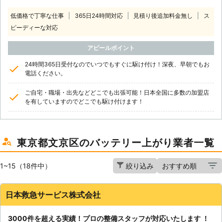
低価格で丁寧な仕事
365日24時間対応
見積り後追加料金無し
ス
ピーディーな対応
アピールポイント
24時間365日受付なのでいつでもすぐに駆け付け！深夜、早朝でもお
電話ください。
ご自宅・職場・出先などどこでも出張可能！日本全国に多数の加盟店
を有していますのでどこでも駆け付けます！
東京都文京区のバッテリー上がり業者一覧
1~15（18件中）
絞り込み
日本救急サービス株式会社
3000件を超える実績！プロの整備スタッフが対応いたします ！