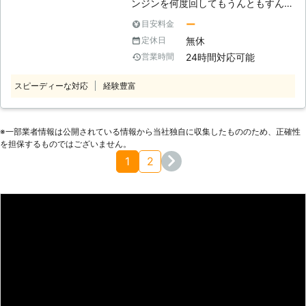
ンジンを何度回してもうんともすんと
を分け与える応急処置。 バッテリー
きますよ。 【バッテリー上がりの対
も動かない……そうなると焦りばかり
の残量問題が解決する訳ではありませ
ー
目安料金
策方法】 車のバッテリーを業者に頼
が生まれるのではないでしょうか。
ん。 また、自動車の種類によって
無休
定休日
んで解消してもらっても、1度あるこ
「仕事に間に合うのかな……」「予約
は、供給する電気の電圧も異なってき
とは2度あると言われています。英国
24時間対応可能
営業時間
したお店がしまっちゃう……」こんな
ます。 電圧の違う車同士で電気を供
の研究で、ストップウォッチの時計を
ふうに予定が崩されてしまってはたま
給してしまえば、電圧が足りず動かな
見ないで指定した秒数を止める実験が
スピーディーな対応
経験豊富
ったものではありませんよね。 そん
かったりします。 逆に供給する電圧
ありました。実験の結果、複数の人は
な車のバッテリーのトラブルは、私た
が大きすぎればバッテリーの劣化に繋
1度目で止めることができなかったの
ち「暁ロックセキュリティ」が解決し
がり、最悪の場合だと火災などの事故
です。 指定した秒数に止めれなかっ
ます！ ●車のバッテリーが上がる原
※⼀部業者情報は公開されている情報から当社独⾃に収集したもののため、正確性
の原因になることも……。 そのため、
た人に対して間違えないように助言し
を担保するものではございません。
因はこんなところに！ エンジンを止
安心安全なバッテリー復旧をお求めな
たところ、2度目の実験で成功する人
1
2
めたままでライトを点けっぱなしにし
らば、弊社にお任せください。 自動
が増えました。しかし再び失敗する人
ていると、バッテリーは上がってしま
車整備のプロが、乗用車やトラックな
もいたので、絶対に2度目のミスはな
います。車はエンジンが始動している
どの種類に応じた電圧で電気を供給し
いと言い切れないことが証明されたの
ときに、発電機が電気を発生させてバ
ます。 【自動車トラブルならロード
です。 車のバッテリー上がりも、1度
ッテリーに充電させるシステムになっ
サービス！24時間365日サポート】
は解消しても2度目がある可能性があ
ています。つまり車のエンジンを止め
車のトラブルはいつどのような状況で
ります。カーナビなどの電子機器をつ
たままで、ライトを点けていると発電
発生するか分かりません。 仕事や買
けっぱなしにして電力を消費しないよ
機が動かないので、ただひたすらに電
い物など、普段から車を使用している
うに意識することで、バッテリー上が
気を消耗してしまう状況になってしま
人にとって、突然車が使えなくなると
りを回避できる可能性が高くなります
うのです。 ほかにも車を使う頻度が
困ってしまいますよね。 そのため、
よ。 ただし、何度もバッテリー上が
少ない場合も、バッテリーが上がる原