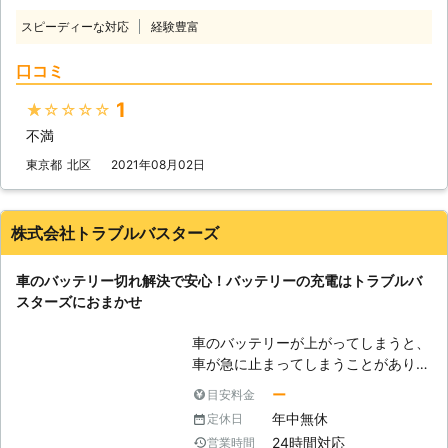
による復旧！適切な作業で迅速に車を
て立ち往生してしまう方もいます。
動かします 弊社はお客様の車を、ジ
スピーディーな対応
経験豊富
急にそのようなトラブルが発生してし
ャンプスタートという手法を使って動
まっては焦ってしまいますよね。
けるようにします。ジャンプスタート
口コミ
「セルモーターが動かずエンジンが掛
とは、車にエンジンを動かす程度の電
からない」 「ヘッドライトやハザー
力を送りこむ作業です。作業手順は以
1
★★★★★
ドランプが点かない」 「パワーウィ
下の通りです。 ・作業手順 ①電気を
不満
ンドウやラジオなど電装品が動かな
送る用のジャンプスターターもしくは
い」 このような症状が出た際は、車
東京都
北区
2021年08月02日
救護車を用意（以後ジャンプスタータ
のバッテリーが上がってしまっている
ーで統一） ②ジャンプスターターを
可能性があります。 自分でバッテリ
ブースターケーブルでバッテリーに繋
ー上がりの対処をおこなうこともでき
株式会社トラブルバスターズ
ぐ ③ジャンプスターターでバッテリ
ますが、接続箇所や方法を間違えてし
ーにエンジンがかかる程度の電気を送
まうと感電や火災原因にもなるため、
り込む ④エンジンが動き出す 「え、
車のバッテリー切れ解決で安心！バッテリーの充電はトラブルバ
専門の業者に依頼するのがおすすめで
これくらいの作業なら普段から装置を
スターズにおまかせ
す。 私達「有馬株式会社」は、車の
積み込んでおけば自分でもできそ
バッテリー上がりに対応していますの
う……」と思うかもしれません。しか
車のバッテリーが上がってしまうと、
で、安心安全に作業をおこなってほし
し、やりなれていない作業ではケーブ
車が急に止まってしまうことがありま
い際は、私達までお問い合わせくださ
ルをつなぎ間違い、感電してしまうお
す。山の中などの夜道で人があまりい
い。 【関東地方で対応！タイヤのパ
ー
目安料金
それがあるのです。弊社にジャンプス
ないところでバッテリーが上がってし
ンク修理もお任せください】 有馬株
年中無休
定休日
タート作業をご依頼いただければ、お
まうと、いつ復旧できるかわからなく
式会社は、東京都・埼玉県・千葉県・
客様が感電することなく無事にエンジ
24時間対応
営業時間
てとても心細いでしょう。 「できる