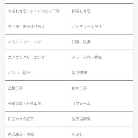
水漏れ修理・トイレつまり工事
雨漏り修理
畳・襖・障子張り替え
バッテリー上がり
ハウスクリーニング
消臭・脱臭
エアコンクリーニング
ペット火葬・葬儀
パソコン修理
家具修理
屋根工事
解体工事
外壁塗装・外壁工事
リフォーム
防犯カメラ設置
盗聴器調査
家具組立・移動
引越し