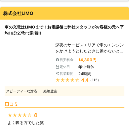
のがかかりません。エンジンが起動す
けを切り、カーナビや車のライトの消
るときには「キュルキュル」という音
し忘れが起きる……なんてことも。 し
株式会社LIMO
が先に鳴りますが、その音もしないの
かし、人間は誰しもうっかりすること
です。車で移動中に止まったのではな
はあります。まずは早く車を動かせる
く、乗ろうとしたそのときにエンジン
車の充電はLIMOまで！お電話後に弊社スタッフがお客様の元へ平
ように、バッテリーの充電を復活させ
がかからないときはバッテリー上がり
均16分27秒で到着!!
てエンジンがかかるようにしましょ
を疑ったほうがよいでしょう。 （2）
う！もしも車のバッテリーが切れてい
ライトやテールランプなどが点灯する
深夜のサービスエリアで車のエンジン
たら、弊社「株式会社S&S」にご依頼
か・カーオーディオなどから音が出る
をかけようとしたときに動かないと、
ください！ 【最短30分駆けつけ可
か 車のライトやテールランプなど
困ってしまいますよね。エンジンがか
能！緊急事態だからこそ365日24時
14,300円
目安料金
は、バッテリーに充電されている電気
からなければ自宅にも帰れない、観光
間迅速に駆けつけます】 株式会社
年中無休
定休日
を使って点灯します。そのため、バッ
もできないので八方塞がりです。 そ
S&Sは、千葉県内であれば最短30分
テリーの中に貯められている電気が空
24時間
営業時間
んなときこそ、弊社「LＩMO」がお
でお客さまの元へ駆けつけることがで
っぽになっていたらつきません。 も
★★★★★
4.4
（115）
客様の元へすぐに駆けつけてお助けし
きます。弊社はすぐにお客様の元へ駆
ちろん、電力を使って音を出している
ます！ 弊社の強みは、お客様からお
けつけられるように、工具などの準備
スピーディーな対応
経験豊富
カーオーディオなども使えない状態に
電話をいただいたてから平均16分27
を万全にして待機しています。だから
なっています。 もしも、上記の状態
秒でお客さまの元へ駆け付けることで
こそ、最短30分で駆け付けることが
口コミ
になっていたら、すぐに弊社までご連
す。弊社は10万件以上の実績を積ん
可能なのです。 お客様のもとへ最短
絡ください！ ●迅速な対応が強みの
できたからこそ、どのルートを使えば
で駆け付けることで、損なった観光気
4
★★★★★
業者です！ 弊社は迅速な対応をモッ
最短でお客様の元にいけるか見極める
分やイライラなどのストレスを最小限
トーにバッテリー上がりの復旧に取り
よく喋る方でした笑
ことができます。 例えば、同じこと
に抑えることができますよ。 さらに
組んでいます。ドライブ中に車のバッ