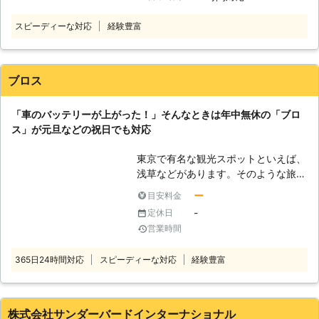
神奈川県にて車のバッテリー上がりで
ンをかけることができますよ。 ●年
なら車のバッテリー上がりを少しでも
お困りの方に対応しております。 経
中無休で対応可能！車のバッテリー上
スピーディーな対応
経験豊富
早く復旧させたい……」そんなときこ
験豊富なスタッフが、正しい手順でそ
がりがいつ起こってもいいように待機
そ、「株式会社トラブルバスターズ」
の車に合った電圧で電力を供給し、エ
します 業者に作業を依頼しようと思
にご相談くださいませ！ ●車のバッ
ンジンをかけるお手伝いをいたしま
っても、休業日だったら連絡が取れず
テリーが上がったらとどうなるのか
ブロス
す。 バッテリーの交換時期などお車
に途方に暮れてしまいますよね。車の
バッテリーが切れると、車が動かなく
に関してご相談をご希望のときのもお
バッテリー上がりは、お客様の身にい
なってしまいます。車のバッテリーは
任せください。 有馬株式会社では、
「車のバッテリーが上がった！」そんなときは年中無休の「ブロ
つ起こるのかわかりません。弊社はお
電気を溜める役割をしていて、この電
車やバイクのパンク修理にも対応可能
ス」が元旦などの祝日でも対応
客様の身にトラブルが起きたときに、
気の力を利用してエンジンを回して車
です。 外出中にタイヤがパンクして
すぐ対応できるよう365日無休で対応
は走っているのです。そのため、バッ
しまい走行できなくなってしまった際
東京で有名な観光スポットといえば、
しております。 「土曜日にちょっと
テリー内の電気が切れてしまうと、車
は、お気軽に私達までご相談くださ
浅草などがあります。そのような旅行
温泉でも入りに行こうかと思ったら、
を走らせることができなくなってしま
い。 有馬株式会社は車のバッテリー
先で車のエンジンがかからないなんて
車が動かない……しまった！車が半ド
います。 ●バッテリーの充電は自分
ー
目安料金
トラブルや車やバイクのパンクでお困
ことがあれば、目的に辿りつけなかっ
アで室内灯がつきっぱなしではない
でおこなうと危険です 「車のバッテ
-
定休日
りの方に対応している業者です。 東
たり帰宅できなくなってしまったりす
か！」という状況でバッテリー上がり
リーが上がったらすぐに何とかした
営業時間
京都府中市に拠点を構えていますの
るかもしれません。そんなことになっ
で困ったときは、ぜひ弊社のことを思
い」と思う方もいるでしょう。しか
で、お困りの際はご連絡ください。
たら、せっかくの旅行気分が台無しで
い出していただければ幸いです。 上
し、バッテリーの充電を知識がないま
365日24時間対応
スピーディーな対応
経験豊富
す。 車のエンジンがかからないとき
記のような方法で、弊社はお客様のバ
まおこなうと、命の危険にさらされる
は、車のバッテリーが切れているおそ
ッテリー上がりの復旧に力添えをさせ
おそれもあるのです。 車のバッテリ
れがあります。特に旅行先で休憩する
ていただいています。お客様は愛車が
ー上がりは、市販のポータブルバッテ
ときは車内でまったりする方は多いの
急に動かなくなってしまい、気が動転
株式会社サンダーバードインターナショナル
リーを使うことで充電できます。この