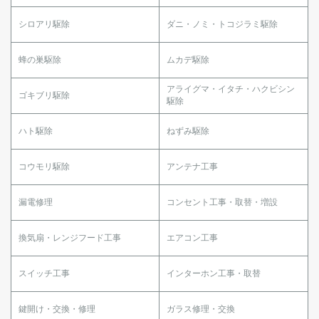
シロアリ駆除
ダニ・ノミ・トコジラミ駆除
蜂の巣駆除
ムカデ駆除
アライグマ・イタチ・ハクビシン
ゴキブリ駆除
駆除
ハト駆除
ねずみ駆除
コウモリ駆除
アンテナ工事
漏電修理
コンセント工事・取替・増設
換気扇・レンジフード工事
エアコン工事
スイッチ工事
インターホン工事・取替
鍵開け・交換・修理
ガラス修理・交換