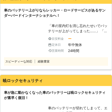
ではないでしょうか？車のエンジンを
していらっしゃると思います。我々は
ポータブルバッテリーで充電をするた
切ってカーナビなどの電子機器で暇を
少しでも早く車を動かせるようにし
めには車のバッテリーにつなげる必要
車のバッテリー上がりならレッカー・ロードサービスがあるサン
潰したりライトのつけっぱなしにした
て、お客様が元の生活に戻れるように
があります。しかし、この接続の順番
ダーバードインターナショナルへ！
りすると、カーバッテリーの電力が消
努めさせていただきますので、気軽に
を間違えてしまうと、引火して爆発を
費されて、50%以下まで落ち、エンジ
ご相談くださいませ。
引き起こしてしまうことがあるので
「車の室内灯を消し忘れたせいでバッ
ンがかからなくなるのです。 もしも
す。 安全にバッテリー充電をするた
テリーが上がってしまった……」 「バ
車のバッテリーが上がったら弊社「ブ
めにも、不用意に自分で作業をせずプ
ッテリーが上がってしまい車のエンジ
ロス」までご連絡ください。 【年中
ー
目安料金
ロに依頼しましょう。 ●出張対応が
ンが掛からず、身動きが取れな
無休対応！カーバッテリーが上がった
年中無休
定休日
可能！出先のバッテリー切れにも対応
い……」 そのようなバッテリートラブ
らいつでも駆けつけます】 ブロスは
可能！ 弊社は無料で、電話相談と出
24時間
営業時間
ルでお困りの際は、弊社「サンダーバ
無休で営業しているので、祝日でもお
張対応をおこなっています。そのた
ードインターナショナル」にお任せく
客様の元へ駆けつけることができま
め、運転中や出先のバッテリー切れに
スピーディーな対応
経験豊富
ださい。 車のレスキュー隊としてバ
す。弊社は元旦や土日でも、お客様の
も臨機応変に対応することが可能で
ッテリー上がりやガス欠で身動きが取
元へすぐに駆け付けられるように工具
す。もし運転中にバッテリーが上がっ
れないお客様のもとまでお伺いし、問
などの準備は常に完備しているので
てしまっても気軽に相談ができるの
題解決に努めます。 【バッテリー上
暁ロックセキュリティ
す。 例えば、祝日の日に空腹で今す
で、お客様に安心していただくことが
がりもお任せ！幅広い車両を取り扱う
ぐでも何か食べに行きたいのに車のバ
できます。
弊社だから可能な適切な処置】 車の
ッテリーが上がっていたらすぐに食べ
車が急に動かなくなった車のバッテリーは暁ロックセキュリティ
バッテリーが上がった際に電気を供給
にいくことができません。弊社が駆け
が素早く復旧！
する方法としてジャンプスタートがあ
付けて車のバッテリー切れを解消する
ります。 このジャンプスタートは、
ことができれば、すぐに車が動いてお
車のバッテリーが切れてしまって、エ
車にエンジンを掛けさせるだけの電力
客様が感じている空腹を満たすことで