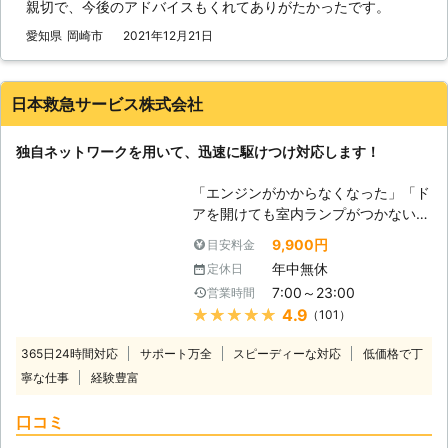
親切で、今後のアドバイスもくれてありがたかったです。
社は、多くのスタッフを至る所に配置
しているので、お客様からお電話いた
愛知県
岡崎市
2021年12月21日
だて最短5分で駆け付けバッテリー上
がりを修復いたします。ちなみに平均
到着時間は約30分なので、早く車を
日本救急サービス株式会社
動くようにしたい方にこそご利用いた
だきたいのです。 また到着後、下記
独自ネットワークを用いて、迅速に駆けつけ対応します！
の方法を用いてお客様のお悩みを解決
いたします。 【どんな風にカーバッ
「エンジンがかからなくなった」「ド
テリーの問題を解決するのか？】 弊
アを開けても室内ランプがつかない」
社はジャンプスタートを使ってお客様
バッテリーが上がってしまうと車にこ
のカーバッテリーへ電力を注入しま
9,900円
目安料金
のような症状があらわれます。 バッ
す。ジャンプスタートとは、弊社の自
年中無休
定休日
テリーが上がる＝バッテリーに蓄電さ
動車を使ってお客様のバッテリーと接
7:00～23:00
営業時間
れている電気がないので車を動かすこ
続することです。 もし、それで解決
★★★★★
4.9
（101）
とができなくなります。 普段は動い
できなかった場合、バッテリーが寿命
ていた車が突然動かなくなっては大変
の可能性があります。そんなときは、
365日24時間対応
サポート万全
スピーディーな対応
低価格で丁
困りますし、慣れていない方はパニッ
車のバッテリーを交換いたしますので
寧な仕事
経験豊富
クにもなりますよね。 ヒリつく不安
ご安心ください。その他にバッテリー
と焦りの中、どの業者に依頼したらい
液の補充などにも対応しています。
口コミ
いのか判断に迷うことと思います。
弊社はこれらのサービスを提供して、
当社には、「困っている人を助ける」