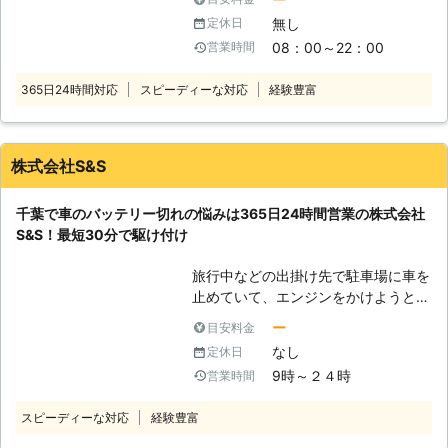
が止まってしまったら、目的に向かう
を実施し、お客様の安全なカーライフ
無し
定休日
どころか帰宅することもできないの
をサポート！エンジンルーム内からタ
08：00～22：00
営業時間
で、とても困ってしまいます。もし運
イヤ・オイルなどの保安点検、運転席
転中に車のバッテリーが上がったら、
での動作確認もおこないます。 バッ
365日24時間対応
スピーディーな対応
経験豊富
「生活のトラブル係24」におまかせ
テリー上がり以外のときでも、気軽に
くださいませ。 ●バッテリーが切れ
ご依頼くださいね。
るとどうなるのか？ バッテリーが切
れてしまうと、さまざまな不具合が発
株式会社S&S
生してしまいます。エンジンはバッテ
リー内の電気を使って、始動します。
千葉で車のバッテリー切れの悩みは365日24時間営業の株式会社
そのためバッテリー内の電気が切れて
S&S！最短30分で駆け付け
しまっていると、エンジンを動かすこ
とができなくなってしまうのです。
旅行中などの出掛け先で駐車場に車を
●バッテリー上がりが疑われるときは
止めていて、エンジンをかけようとし
ここをチェック！ バッテリー上がり
たときにエンジンがかからなくて焦っ
が起こっている場合、以下の3つの症
ー
目安料金
ていませんか？エンジンがかからない
状がみられます。車が動かないとき
なし
定休日
ときは、車の充電が切れているかもし
は、この状態になっていないかチェッ
9時～２４時
営業時間
れません。 充電切れの原因は、カー
クしてみましょう。 （1）エンジンが
ナビや車のライトなどのつけっぱなし
起動するかどうか 車のバッテリーが
スピーディーな対応
経験豊富
です。例えば、東京ディズニーランド
上がっているときは、エンジンそのも
などの旅行が楽しみすぎてエンジンだ