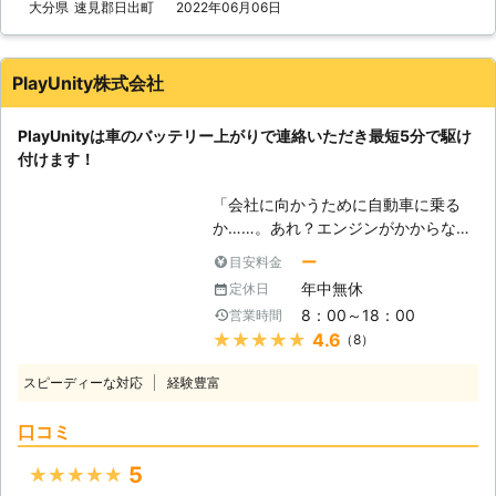
を何度も反復すると、作業内容を覚え
大分県
速見郡日出町
2022年06月06日
株式会社S&Sは365日24時間対応して
テリーが切れてしまうと移動ができな
てすぐに答えを出せるようになります
います。 深夜や祝日、元旦などの時
くなってしまうので、目的地にたどり
よね。弊社も、多くのお客様のもとへ
間帯に車のバッテリーが切れてしまっ
着けなかったり、帰宅したりすること
駆けつけるときに何度も道を検索し車
ても、弊社ならいつでも対応すること
PlayUnity株式会社
も非常に困難になってしまうでしょ
を走らせて参りました。だからこそ、
ができるので、お客様の「目的地に行
う。 弊社は24時間365日で対応して
平均16分27秒でお客様の元へ駆けつ
けなくなるかも……」という問題を解
おります。深夜でも最短20分で駆け
PlayUnityは車のバッテリー上がりで連絡いただき最短5分で駆け
けられるようになったのです。 この
消いたします。 もしも車のバッテリ
付けることが可能です。弊社はお客様
付けます！
時間で駆け付けることによって、お客
ーが切れたら株式会社S&Sまで！弊社
がすぐに運転を再開できるように、努
様は仕事の遅刻などのトラブルを軽減
がお客様により良い快適な旅行ライフ
「会社に向かうために自動車に乗る
めさせていただきます。
することができます。もしも車のエン
や快適で明るいカーライフを提供いた
か……。あれ？エンジンがかからな
ジンが止まった場合、弊社までご連絡
します。
い！」 出勤前に車が動かないと、焦
くださいませ。連絡後、弊社スタッフ
ー
目安料金
りますよね。当たり前のように動くと
がお客様の元へ駆けつけて車のバッテ
年中無休
定休日
思っていたので、今から電車で会社に
リーを充電させていただきます。
8：00～18：00
営業時間
行こうにも、遅刻してしまうかもしれ
★★★★★
4.6
（8）
ません。「どうせ遅刻するなら、車が
動くようにしてからにしよう！」そん
スピーディーな対応
経験豊富
なときは弊社「PlayUnity」が高速で
お客様の元へ駆けつけて、お助けしま
口コミ
す！ 【最短5分で駆け付けます】 エ
ンジンがかからない場合、多くはバッ
5
★★★★★
テリーが上がってしまっています。弊