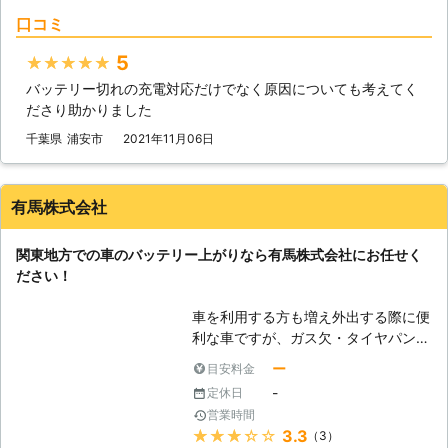
です。 もしバッテリーが上がってし
口コミ
まって動かない車は、「ライフ&テク
ノロジーズ」におまかせください。
5
★★★★★
●バッテリー上がりが起きるのにはこ
バッテリー切れの充電対応だけでなく原因についても考えてく
んな原因がある 車の放置だけではな
ださり助かりました
く、バッテリー上がりにはさまざまな
原因があります。下記に紹介していき
千葉県
浦安市
2021年11月06日
ますので、思いあたる例がありました
らご参考くださいませ。 ①ライトの
つけっぱなしによる、電力消費 ②マ
有馬株式会社
イナス20℃以下の気温による、バッ
テリーの性能低下 ③エンジンを止め
関東地方での車のバッテリー上がりなら有馬株式会社にお任せく
た状態でエアコンを使いすぎてしまっ
ださい！
た ④半ドアで室内灯がついたまま
⑤バッテリー液が不足していた ⑥バ
車を利用する方も増え外出する際に便
ッテリーの劣化 上記がバッテリー上
利な車ですが、ガス欠・タイヤパン
がりの原因となる、事象です。「あ
ク・バッテリー上がりなど、車に関す
っ！これが原因かも！」という例は、
ー
目安料金
るトラブルは多いです。 その中でも
ありましたでしょうか。このような状
-
定休日
車のバッテリー上がりに関する問題
況を避けるためにも、参考にしてみて
営業時間
は、依頼数の最も多いトラブルです。
くださいませ。 ●ジャンプスタート
★★★★★
3.3
（3）
外出先で突然エンジンが動かなくなっ