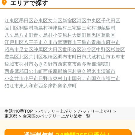
エリアで探す
江東区
墨田区
台東区
文京区
新宿区
港区
中央区
千代田区
品川区
利島村
新島村
神津島村
三宅島三宅村
御蔵島村
八丈島八丈町
青ヶ島村
小笠原村
大島町
目黒区
葛飾区
江戸川区
八王子市
立川市
武蔵野市
三鷹市
青梅市
府中市
昭島市
足立区
練馬区
大田区
世田谷区
渋谷区
中野区
杉並区
豊島区
北区
荒川区
板橋区
調布市
町田市
武蔵村山市
多摩市
稲城市
羽村市
あきる野市
西東京市
西多摩郡瑞穂町
西多摩郡日の出町
西多摩郡檜原村
東久留米市
清瀬市
小金井市
小平市
日野市
東村山市
国分寺市
国立市
福生市
狛江市
東大和市
西多摩郡奥多摩町
生活110番TOP
バッテリー上がり
バッテリー上がり
東京都
台東区のバッテリー上がり業者一覧