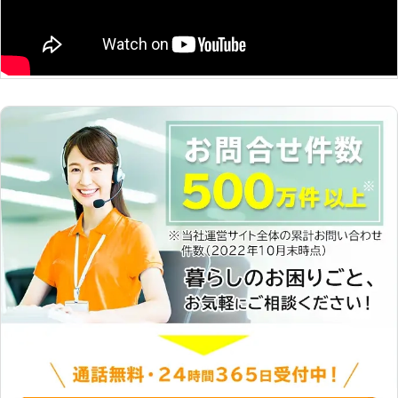
少しでも早く問題を解決したいと思う
りが起きる場合は注意が必要です。そ
因になってしまいます。実は車に搭載
方も多いはず。 そのようなときは弊
の場合、バッテリーが劣化しているお
させている、コンピューターやカーナ
社「サンダーバードインターナショナ
それがあるので、早めに整備会社でバ
ビは地図情報や時計機能を維持するた
ル」をご利用ください。 弊社は24時
ッテリー状況を確認することをおすす
めに少しずつ電気を使っています。そ
間365日、お客様からの車の“困っ
めします。 もしも旅行先などで車の
のためエンジンを定期的に付けて発電
た”に対応しております。 年中無休で
バッテリー上がりでエンジンがかから
していかないと、バッテリーの電力が
のサポート体制だからこそ、どこより
ない場合はブロスまで！弊社がすぐに
どんどん消耗していって、充電が必要
も返答が素早く、迅速な対応が期待で
バッテリー上がりを復旧させ、台無し
になってしまうのです。 ●雨の日の
きます。 お客様の状況を伺い、ロー
になった旅行気分などのストレスを解
バッテリー上がり修理は危険です 雨
ドサービスを提供いたします。 車の
消させます。
の日にバッテリー上がりを改善するの
バッテリー上がりはもちろん、ガス欠
は、とても危険です。古い車だと防水
やタイヤ交換などそれ以外の自動車ト
機能が十分でないことが多く、修理中
ラブルもお任せください。 弊社はお
にエンジンの部品が濡れてしまって錆
客様の心強い味方として、自動車トラ
びの原因につながってしまうことも。
ブルを解決しております。 【バッテ
またバッテリーの接続部分に水がかか
リー寿命は3年！？バッテリー交換を
ると、漏電して感電しやすい状態にな
した方がいい前兆とは？】 車のバッ
ってしまいます。感電は最悪死につな
テリー寿命は、約2年～3年と言われ
がってしまうこともあるので、自分で
ています。 以下のような症状を確認
バッテリー上がりを修理するのは危険
した際はバッテリーが弱っていますの
なのです。 だからこそ、バッテリー
で早めのバッテリー交換をおすすめし
上がりを起こしたときは復旧作業に慣
ます。 ・車のエンジンの掛かりが悪