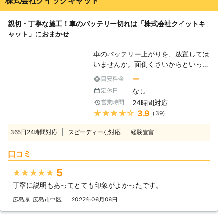
株式会社クイックキャット
お問い合わせ下さい。
親切・丁寧な施工！車のバッテリー切れは「株式会社クイットキ
ャット」におまかせ
車のバッテリー上がりを、放置しては
いませんか。面倒くさいからといって
バッテリー上がりを放置してしまう
ー
目安料金
と、タンク内のガソリンが固まって詰
なし
定休日
まりを引き起こす恐れがあります。そ
24時間対応
営業時間
のため、車のバッテリー上がりはすぐ
★★★★★
3.9
（39）
にでも解消する必要があるのです。
もしも車のバッテリー切れが起きたと
365日24時間対応
スピーディーな対応
経験豊富
きは、「株式会社クイックキャット」
におまかせください！ ●車のバッテ
口コミ
リーが上がるのは充電がなくなったか
ら 車のバッテリーが上がってしまう
5
★★★★★
のは、バッテリー内の充電が無くなっ
丁寧に説明もあってとても印象がよかったです。
てしまったからです。車のエンジンは
バッテリー内の電気を利用して動きだ
広島県
広島市中区
2022年06月06日
すので、バッテリー内の電気がなくな
ってしまうと、車は動かなくなりま