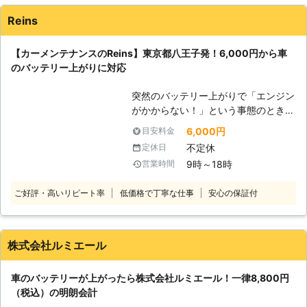
す。 またエンジンだけではなくカー
Reins
ナビやオーディオといった、電気を利
用する電装部品もバッテリー切れによ
【カーメンテナンスのReins】東京都八王子発！6,000円から車
って動かなくなってしまいます。
のバッテリー上がりに対応
●24時間365日で対応可能！突然の事
態にも安心して作業を依頼することが
突然のバッテリー上がりで「エンジン
できます 車のバッテリーが上がって
がかからない！」という事態のとき、
しまったことに気づくのは、車を運転
頼れる業者を知っていると安心です。
しようとしたけれどうんともすんとも
6,000円
目安料金
普段は車の出張点検やクリーニングを
動かないときです。実際に運転をしよ
不定休
定休日
おこなうReinsですが、都内から神奈
うとしたその瞬間に気が付くので、時
9時～18時
営業時間
川・埼玉まで車のバッテリー上がりに
間的に余裕がないことも多いでしょ
対応しています。急なトラブル時には
う。 そんなときこそ、弊社「株式会
ご好評・高いリピート率
低価格で丁寧な仕事
安心の保証付
ご連絡ください！ ●バッテリー上が
社クイックキャット」の出番です！弊
りに駆けつけ！エンジン始動サポート
社は、24時間365日対応していま
・ライトをつけっぱなしにした ・車
す。毎日いつでもお客様のご依頼に備
に数か月乗っていなかった ・バッテ
えて準備しているからこそ、お客様か
株式会社ルミエール
リーが古くなってしまった このよう
らご連絡があったときに迅速に駆けつ
なとき、車のバッテリー上がりが起こ
けることができるのです。 また最短
車のバッテリーが上がったら株式会社ルミエール！一律8,800円
りやすいです。エンジンが動かず困っ
30分で対応できるので、バッテリー
（税込）の明朗会計
たときには、当店にお任せください。
のトラブルに迅速に解決して、車を走