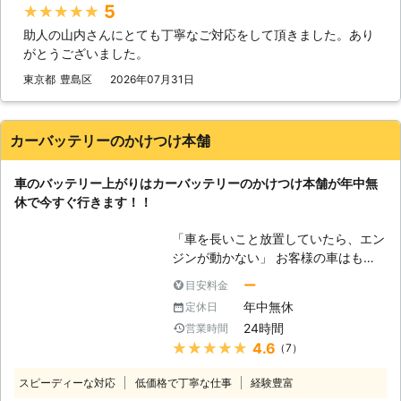
お客様のお悩みや不安を解決すること
5
★★★★★
という経営理念がございます。 社名
を第一に考えています。もし、カーバ
助人の山内さんにとても丁寧なご対応をして頂きました。あり
にも「救急」とありますように、緊急
ッテリーに関するお悩みがありました
がとうございました。
性の高いトラブルにお困りのお客様を
ら、ぜひ弊社までお電話ください。
いち早くお助けしたいという気持ちが
東京都
豊島区
2026年07月31日
あるからこそ、独自のネットワークを
用いてなるべく早く駆けつけ対応いた
します。 受付も24時間365日おこな
カーバッテリーのかけつけ本舗
っておりますので、バッテリー上がり
に困っていらっしゃる方はぜひ当社に
車のバッテリー上がりはカーバッテリーのかけつけ本舗が年中無
お問い合わせください。
休で今すぐ行きます！！
「車を長いこと放置していたら、エン
ジンが動かない」 お客様の車はもし
かしたら、バッテリー上がりを起こし
ー
目安料金
ているかもしれません。車は放ってお
年中無休
定休日
いても自然放電をおこなっているの
24時間
営業時間
で、勝手にバッテリー内の電気は消耗
★★★★★
4.6
（7）
していきます。そのため、長いこと車
を動かしていないと、エンジンを動か
スピーディーな対応
低価格で丁寧な仕事
経験豊富
せるだけの電力が無くなってしまうの