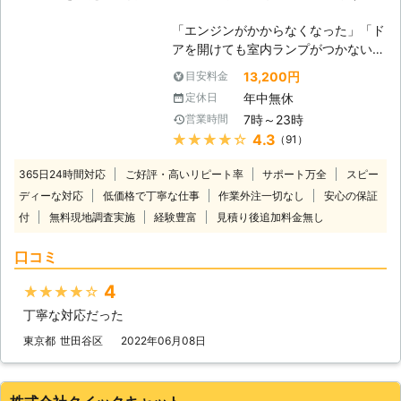
「エンジンがかからなくなった」「ド
アを開けても室内ランプがつかない」
バッテリーが上がってしまうと車にこ
13,200円
目安料金
のような症状があらわれます。 普段
年中無休
定休日
は動いていた車が突然動かなくなって
7時～23時
営業時間
は大変困りますし、慣れていない方は
★★★★★
4.3
（91）
パニックにもなりますよね。 ヒリつ
く不安と焦りの中、どの業者に依頼し
365日24時間対応
ご好評・高いリピート率
サポート万全
スピー
たらいいのか判断に迷うことと思いま
ディーな対応
低価格で丁寧な仕事
作業外注一切なし
安心の保証
す。 そんな時には、日本救急サービ
付
無料現地調査実施
経験豊富
ス(株)までご連絡ください。お客様の
見積り後追加料金無し
もとに最短で駆けつけます。 到着後
口コミ
には車の状態を確認させていただいた
うえで、バッテリー上がりの原因や車
4
★★★★★
の状態、解決するための作業内容や料
金についてご説明させていただき、お
丁寧な対応だった
客様にご納得いただいたうえで作業を
東京都
世田谷区
2022年06月08日
開始いたします。 お見積り後の追加
料金は発生しませんのでご安心くださ
い。 出張無料となります。お気軽に