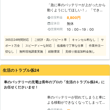
お客様の元に出張し、エンジン始動
らせることが可能です。お客様がすぐ
「急に車のバッテリーが上がったから
（ジャンプスタート）をおこないま
にでも運転ができる状況になるように
動くようにしてほしい！」 「できる
す！ご相談から受け付けていますので
努めさせていただきますので、車のバ
だけ安く・早くジャンプスタートして
「これってバッテリー上がり？」とい
8,800円
目安料金
ッテリーが上がった時はぜひ弊社をご
くれる業者を探している」 そんなと
うときはご連絡ください。 ●対応地
無休
定休日
利用くださいませ。
きは株式会社ルミエールにお任せくだ
域は出張費無料！6,000円から対応
10：00～19：00
営業時間
さい！ 車が動かないお客様のもとに
東京都八王子市に拠点をおき都内から
駆けつけて、ジャンプスタートでエン
神奈川・埼玉・山梨（一部）まで対応
365日24時間対応
ご好評・高いリピート率
キャンセル料なし
サ
ジンがかかるようお手伝い！突然のバ
しており、出張費無料です。 車のバ
ポート万全
スピーディーな対応
低価格で丁寧な仕事
作業外注一
ッテリー上がりでお困りのところを解
ッテリー上がり対処は6,000円から対
決します。 国産乗用車の対応のみに
切なし
無料現地調査実施
経験豊富
見積り後追加料金無し
応していますので「料金の目安がなく
限定することで低価格を実現し、出張
て不安」という心配もありません。営
費無料の一律8,800円（税込）でお客
業時間外や対応地域外でも対応できま
様の元に伺います。 足立区内なら最
すので、ご依頼お待ちしています。
生活のトラブル係24
短15分で伺いスピード解決できます
●車の出張点検にも対応！短時間でも
よ！近郊エリアで車のバッテリー上が
しっかり点検 当店は普段、車の出張
車のバッテリーの充電は長年のプロの「生活のトラブル係24」に
りにお困りのときにはご連絡くださ
点検や車内・外のクリーニングを承っ
お任せくださいませ！
い。
ています。「しばらく乗っていないか
ら、一度プロに見てほしい」「最近車
車のバッテリーが切れてしまうと車に
の調子が悪いから、うちまで点検に来
よる移動ができなくなってしまって、
てくれないかな」そんなときはお任せ
とても大変ですよね。ドライブ中に車
ください。 短時間でもしっかり点検
ー
目安料金