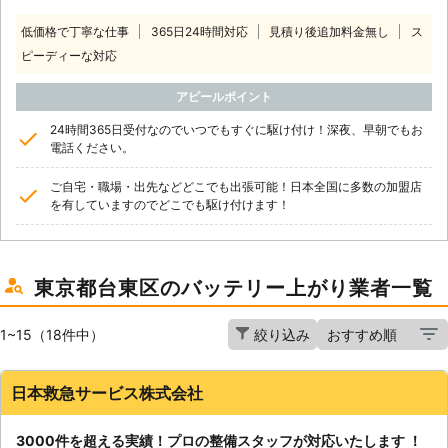
低価格で丁寧な仕事
365日24時間対応
見積り後追加料金無し
ス
ピーディーな対応
アピールポイント
24時間365日受付なのでいつでもすぐに駆け付け！深夜、早朝でもお
電話ください。
ご自宅・職場・出先などどこでも出張可能！日本全国に多数の加盟店
を有していますのでどこでも駆け付けます！
東京都台東区のバッテリー上がり業者一覧
1~15（18件中）
絞り込み
日本救急サービス株式会社
3000件を超える実績！プロの整備スタッフが対応いたします ！