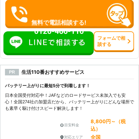
れている業者に依頼することをおすす
くなったとき ・ヘッドライトをつけ
めします。弊社は、緊急性の高いご相
てもあまり明るくない場合 ・アイド
談に至急お伺いいたします。お客様の
リングストップする頻度が減っている
無料で電話相談する!
バッテリー上がりを少しでも早く解決
とき 弊社はバッテリー上がりだけで
0120-466-110
できるようお手伝いをさせていただき
なく、バッテリーの交換にもしっかり
ますので、お気軽にご相談ください。
フォーム
で
相
と対応します。 上記のような症状が
談
する
見られた際は、弊社までお気軽にご相
談ください。 弊社「サンダーバード
インターナショナル」は自働車のレス
キュー隊。 バッテリーのことで何か
ございましたら、お気軽にご連絡くだ
生活110番おすすめサービス
PR
さい。 自動車整備のスペシャリスト
が対応させていただきます。
バッテリー上がりに最短5分で到着します！
日本全国受付対応中！JAFなどのロードサービス未加入でも安
心！全国274社の加盟店だから、バッテリー上がりにどんな場所で
も素早く駆け付けスピード解決します！
8,800円～（税
目安料金
込）
全国
対応エリア