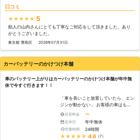
と焦りの中、どの業者に依頼したらい
液の補充などにも対応しています。
口コミ
いのか判断に迷うことと思います。
弊社はこれらのサービスを提供して、
当社には、「困っている人を助ける」
お客様のお悩みや不安を解決すること
5
★★★★★
という経営理念がございます。 社名
を第一に考えています。もし、カーバ
助人の山内さんにとても丁寧なご対応をして頂きました。あり
にも「救急」とありますように、緊急
ッテリーに関するお悩みがありました
がとうございました。
性の高いトラブルにお困りのお客様を
ら、ぜひ弊社までお電話ください。
いち早くお助けしたいという気持ちが
東京都
豊島区
2026年07月31日
あるからこそ、独自のネットワークを
用いてなるべく早く駆けつけ対応いた
します。 受付も24時間365日おこな
カーバッテリーのかけつけ本舗
っておりますので、バッテリー上がり
に困っていらっしゃる方はぜひ当社に
車のバッテリー上がりはカーバッテリーのかけつけ本舗が年中無
お問い合わせください。
休で今すぐ行きます！！
「車を長いこと放置していたら、エン
ジンが動かない」 お客様の車はもし
かしたら、バッテリー上がりを起こし
ー
目安料金
ているかもしれません。車は放ってお
年中無休
定休日
いても自然放電をおこなっているの
24時間
営業時間
で、勝手にバッテリー内の電気は消耗
★★★★★
4.6
（7）
していきます。そのため、長いこと車