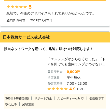
ンジンがかからない場合、多くはバッ
5
★★★★★
テリーが上がってしまっています。弊
親切で、今後のアドバイスもくれてありがたかったです。
社は、多くのスタッフを至る所に配置
しているので、お客様からお電話いた
愛知県
岡崎市
2021年12月21日
だて最短5分で駆け付けバッテリー上
がりを修復いたします。ちなみに平均
到着時間は約30分なので、早く車を
日本救急サービス株式会社
動くようにしたい方にこそご利用いた
だきたいのです。 また到着後、下記
独自ネットワークを用いて、迅速に駆けつけ対応します！
の方法を用いてお客様のお悩みを解決
いたします。 【どんな風にカーバッ
「エンジンがかからなくなった」「ド
テリーの問題を解決するのか？】 弊
アを開けても室内ランプがつかない」
社はジャンプスタートを使ってお客様
バッテリーが上がってしまうと車にこ
のカーバッテリーへ電力を注入しま
9,900円
目安料金
のような症状があらわれます。 バッ
す。ジャンプスタートとは、弊社の自
年中無休
定休日
テリーが上がる＝バッテリーに蓄電さ
動車を使ってお客様のバッテリーと接
7:00～23:00
営業時間
れている電気がないので車を動かすこ
続することです。 もし、それで解決
★★★★★
4.9
（101）
とができなくなります。 普段は動い
できなかった場合、バッテリーが寿命
ていた車が突然動かなくなっては大変
の可能性があります。そんなときは、
365日24時間対応
サポート万全
スピーディーな対応
低価格で丁
困りますし、慣れていない方はパニッ
車のバッテリーを交換いたしますので
寧な仕事
経験豊富
クにもなりますよね。 ヒリつく不安
ご安心ください。その他にバッテリー