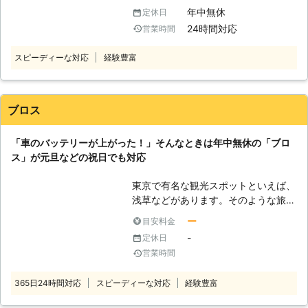
ないところでバッテリーが上がってし
ンク修理もお任せください】 有馬株
年中無休
定休日
タート作業をご依頼いただければ、お
まうと、いつ復旧できるかわからなく
式会社は、東京都・埼玉県・千葉県・
客様が感電することなく無事にエンジ
24時間対応
営業時間
てとても心細いでしょう。 「できる
神奈川県にて車のバッテリー上がりで
ンをかけることができますよ。 ●年
なら車のバッテリー上がりを少しでも
お困りの方に対応しております。 経
中無休で対応可能！車のバッテリー上
スピーディーな対応
経験豊富
早く復旧させたい……」そんなときこ
験豊富なスタッフが、正しい手順でそ
がりがいつ起こってもいいように待機
そ、「株式会社トラブルバスターズ」
の車に合った電圧で電力を供給し、エ
します 業者に作業を依頼しようと思
にご相談くださいませ！ ●車のバッ
ンジンをかけるお手伝いをいたしま
っても、休業日だったら連絡が取れず
テリーが上がったらとどうなるのか
ブロス
す。 バッテリーの交換時期などお車
に途方に暮れてしまいますよね。車の
バッテリーが切れると、車が動かなく
に関してご相談をご希望のときのもお
バッテリー上がりは、お客様の身にい
なってしまいます。車のバッテリーは
任せください。 有馬株式会社では、
「車のバッテリーが上がった！」そんなときは年中無休の「ブロ
つ起こるのかわかりません。弊社はお
電気を溜める役割をしていて、この電
車やバイクのパンク修理にも対応可能
ス」が元旦などの祝日でも対応
客様の身にトラブルが起きたときに、
気の力を利用してエンジンを回して車
です。 外出中にタイヤがパンクして
すぐ対応できるよう365日無休で対応
は走っているのです。そのため、バッ
しまい走行できなくなってしまった際
東京で有名な観光スポットといえば、
しております。 「土曜日にちょっと
テリー内の電気が切れてしまうと、車
は、お気軽に私達までご相談くださ
浅草などがあります。そのような旅行
温泉でも入りに行こうかと思ったら、
を走らせることができなくなってしま
い。 有馬株式会社は車のバッテリー
先で車のエンジンがかからないなんて
車が動かない……しまった！車が半ド
います。 ●バッテリーの充電は自分
ー
目安料金
トラブルや車やバイクのパンクでお困
ことがあれば、目的に辿りつけなかっ
アで室内灯がつきっぱなしではない
でおこなうと危険です 「車のバッテ
-
定休日
りの方に対応している業者です。 東
たり帰宅できなくなってしまったりす
か！」という状況でバッテリー上がり
リーが上がったらすぐに何とかした
営業時間
京都府中市に拠点を構えていますの
るかもしれません。そんなことになっ
で困ったときは、ぜひ弊社のことを思
い」と思う方もいるでしょう。しか
で、お困りの際はご連絡ください。
たら、せっかくの旅行気分が台無しで
い出していただければ幸いです。 上
し、バッテリーの充電を知識がないま
365日24時間対応
スピーディーな対応
経験豊富
す。 車のエンジンがかからないとき
記のような方法で、弊社はお客様のバ
まおこなうと、命の危険にさらされる
は、車のバッテリーが切れているおそ
ッテリー上がりの復旧に力添えをさせ
おそれもあるのです。 車のバッテリ