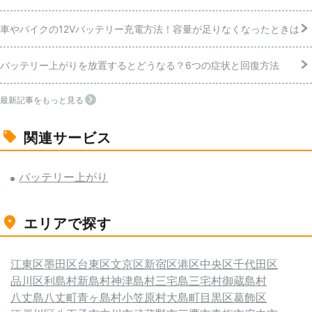
車やバイクの12Vバッテリー充電方法！容量が足りなくなったときは
バッテリー上がりを放置するとどうなる？6つの症状と回復方法
最新記事をもっと見る
関連サービス
バッテリー上がり
エリアで探す
江東区
墨田区
台東区
文京区
新宿区
港区
中央区
千代田区
品川区
利島村
新島村
神津島村
三宅島三宅村
御蔵島村
八丈島八丈町
青ヶ島村
小笠原村
大島町
目黒区
葛飾区