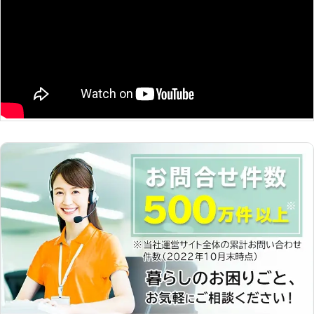
多くのお客様に選ばれている理由があ
人にとって、突然車が使えなくなると
りを回避できる可能性が高くなります
ります！ 【お休みのトラブルでも安
困ってしまいますよね。 そのため、
よ。 ただし、何度もバッテリー上が
心な年中無休！】 RSロックマンは
少しでも早く問題を解決したいと思う
りが起きる場合は注意が必要です。そ
365日年中無休で営業しております。
方も多いはず。 そのようなときは弊
の場合、バッテリーが劣化しているお
土日や祝日、年末年始などにバッテリ
社「サンダーバードインターナショナ
それがあるので、早めに整備会社でバ
ー上がりのトラブルが起きてしまう
ル」をご利用ください。 弊社は24時
ッテリー状況を確認することをおすす
と、車が動かせないままかもしれない
間365日、お客様からの車の“困っ
めします。 もしも旅行先などで車の
と焦ってしまいますよね、弊社では土
た”に対応しております。 年中無休で
バッテリー上がりでエンジンがかから
日や祝日、年末年始などいつでも対応
のサポート体制だからこそ、どこより
ない場合はブロスまで！弊社がすぐに
いたしますので、お気軽にご連絡くだ
も返答が素早く、迅速な対応が期待で
バッテリー上がりを復旧させ、台無し
さい。 【夜遅くても現場に駆け付け
きます。 お客様の状況を伺い、ロー
になった旅行気分などのストレスを解
ます！】 弊社の電話受付は朝7時から
ドサービスを提供いたします。 車の
消させます。
夜中の24時までです。「帰ろうと思
バッテリー上がりはもちろん、ガス欠
ったらバッテリーが上がっていた！」
やタイヤ交換などそれ以外の自動車ト
そんな時でも迅速にかけつけ、エンジ
ラブルもお任せください。 弊社はお
ンが無事かかるように対応可能です。
客様の心強い味方として、自動車トラ
「対応してくれる業者が居なくて、電
ブルを解決しております。 【バッテ
車で帰った……」なんて事を回避でき
リー寿命は3年！？バッテリー交換を
ますので、トラブルが起きたらすぐに
した方がいい前兆とは？】 車のバッ
ご連絡ください。 【地域密着だから
テリー寿命は、約2年～3年と言われ
最短30分で到着！】 弊社の対応エリ
ています。 以下のような症状を確認
アは昭島市,立川市,八王子市,小平市を