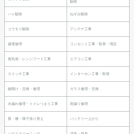
駆除
ハト駆除
ねずみ駆除
コウモリ駆除
アンテナ工事
漏電修理
コンセント工事・取替・増設
換気扇・レンジフード工事
エアコン工事
スイッチ工事
インターホン工事・取替
鍵開け・交換・修理
ガラス修理・交換
水漏れ修理・トイレつまり工事
雨漏り修理
畳・襖・障子張り替え
バッテリー上がり
ハウスクリーニング
消臭・脱臭