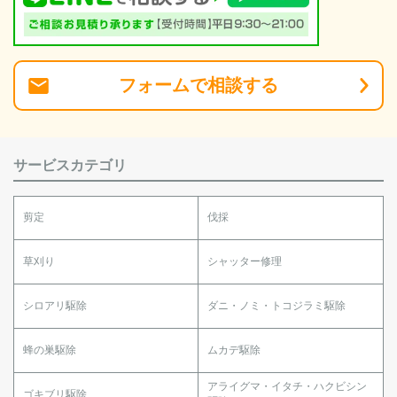
フォーム
で
相談
する
サービスカテゴリ
剪定
伐採
草刈り
シャッター修理
シロアリ駆除
ダニ・ノミ・トコジラミ駆除
蜂の巣駆除
ムカデ駆除
アライグマ・イタチ・ハクビシン
ゴキブリ駆除