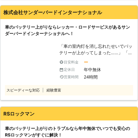
れがあります。特に旅行先で休憩する
ていただいています。お客様は愛車が
ー上がりは、市販のポータブルバッテ
ときは車内でまったりする方は多いの
急に動かなくなってしまい、気が動転
株式会社サンダーバードインターナショナル
リーを使うことで充電できます。この
ではないでしょうか？車のエンジンを
していらっしゃると思います。我々は
ポータブルバッテリーで充電をするた
切ってカーナビなどの電子機器で暇を
少しでも早く車を動かせるようにし
めには車のバッテリーにつなげる必要
車のバッテリー上がりならレッカー・ロードサービスがあるサン
潰したりライトのつけっぱなしにした
て、お客様が元の生活に戻れるように
があります。しかし、この接続の順番
ダーバードインターナショナルへ！
りすると、カーバッテリーの電力が消
努めさせていただきますので、気軽に
を間違えてしまうと、引火して爆発を
費されて、50%以下まで落ち、エンジ
ご相談くださいませ。
引き起こしてしまうことがあるので
「車の室内灯を消し忘れたせいでバッ
ンがかからなくなるのです。 もしも
す。 安全にバッテリー充電をするた
テリーが上がってしまった……」 「バ
車のバッテリーが上がったら弊社「ブ
めにも、不用意に自分で作業をせずプ
ッテリーが上がってしまい車のエンジ
ロス」までご連絡ください。 【年中
ー
目安料金
ロに依頼しましょう。 ●出張対応が
ンが掛からず、身動きが取れな
無休対応！カーバッテリーが上がった
年中無休
定休日
可能！出先のバッテリー切れにも対応
い……」 そのようなバッテリートラブ
らいつでも駆けつけます】 ブロスは
可能！ 弊社は無料で、電話相談と出
24時間
営業時間
ルでお困りの際は、弊社「サンダーバ
無休で営業しているので、祝日でもお
張対応をおこなっています。そのた
ードインターナショナル」にお任せく
客様の元へ駆けつけることができま
め、運転中や出先のバッテリー切れに
スピーディーな対応
経験豊富
ださい。 車のレスキュー隊としてバ
す。弊社は元旦や土日でも、お客様の
も臨機応変に対応することが可能で
ッテリー上がりやガス欠で身動きが取
元へすぐに駆け付けられるように工具
す。もし運転中にバッテリーが上がっ
れないお客様のもとまでお伺いし、問
などの準備は常に完備しているので
てしまっても気軽に相談ができるの
題解決に努めます。 【バッテリー上
RSロックマン
す。 例えば、祝日の日に空腹で今す
で、お客様に安心していただくことが
がりもお任せ！幅広い車両を取り扱う
ぐでも何か食べに行きたいのに車のバ
できます。
弊社だから可能な適切な処置】 車の
ッテリーが上がっていたらすぐに食べ
車のバッテリー上がりのトラブルなら年中無休でいつでも安心の
バッテリーが上がった際に電気を供給
にいくことができません。弊社が駆け
RSロックマンがすぐに解決！
する方法としてジャンプスタートがあ