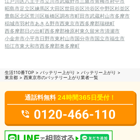
江戸川区
八王子市
立川市
武蔵野市
三鷹市
青梅市
府中市
昭島市
足立区
練馬区
大田区
世田谷区
渋谷区
中野区
杉並区
豊島区
北区
荒川区
板橋区
調布市
町田市
武蔵村山市
多摩市
稲城市
羽村市
あきる野市
西東京市
西多摩郡瑞穂町
西多摩郡日の出町
西多摩郡檜原村
東久留米市
清瀬市
小金井市
小平市
日野市
東村山市
国分寺市
国立市
福生市
狛江市
東大和市
西多摩郡奥多摩町
生活110番TOP
バッテリー上がり
バッテリー上がり
東京都
西東京市のバッテリー上がり業者一覧
通話料無料
24時間365日受付！
0120-466-110