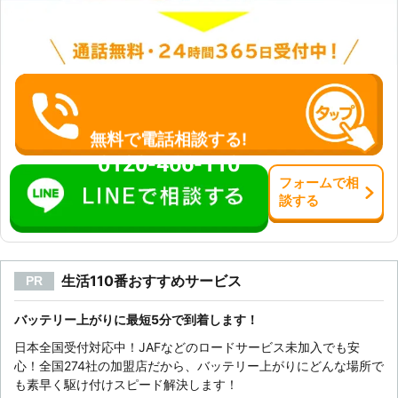
した際はバッテリーが弱っていますの
始め、多摩地区全域へ出張します。多
で早めのバッテリー交換をおすすめし
くのご依頼に対応できるよう、最短時
ます。 ・車のエンジンの掛かりが悪
間で現場に向かうため対応エリアの道
くなったとき ・ヘッドライトをつけ
路状況を的確に把握しているのです。
てもあまり明るくない場合 ・アイド
該当エリアであればお電話1本で駆け
リングストップする頻度が減っている
付けます。お伺いまでの時間は最短で
とき 弊社はバッテリー上がりだけで
30分！お急ぎの時にも迅速にかけつ
なく、バッテリーの交換にもしっかり
無料で電話相談する!
けますよ。 【できるだけ安い料金で
と対応します。 上記のような症状が
0120-466-110
バッテリー上がりを復旧！】 RSロッ
見られた際は、弊社までお気軽にご相
クマンではお客様を第一に考え、でき
フォーム
で
相
談ください。 弊社「サンダーバード
談
する
るだけ安い価格でサービスをご提供で
インターナショナル」は自働車のレス
きるように努力しています。 たとえ
キュー隊。 バッテリーのことで何か
ば、弊社では対応可能地域を限定して
ございましたら、お気軽にご連絡くだ
いるので、テレビやラジオで大規模に
さい。 自動車整備のスペシャリスト
宣伝する必要がありません。そのた
生活110番おすすめサービス
PR
が対応させていただきます。
め、宣伝費を下げることができ、その
分を料金に還元しています。他社と比
バッテリー上がりに最短5分で到着します！
べてからご依頼いただいても構いませ
日本全国受付対応中！JAFなどのロードサービス未加入でも安
んので、まずはお電話ください。 車
心！全国274社の加盟店だから、バッテリー上がりにどんな場所で
のバッテリー上がりは出かける時に気
も素早く駆け付けスピード解決します！
づくことが多く、とても焦ってしまう