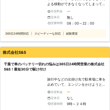
の調子が悪いから、うちまで点検に来
よる移動ができなくなってしまって、
てくれないかな」そんなときはお任せ
とても大変ですよね。ドライブ中に車
ください。 短時間でもしっかり点検
ー
目安料金
が止まってしまったら、目的に向かう
を実施し、お客様の安全なカーライフ
無し
定休日
どころか帰宅することもできないの
をサポート！エンジンルーム内からタ
08：00～22：00
営業時間
で、とても困ってしまいます。もし運
イヤ・オイルなどの保安点検、運転席
転中に車のバッテリーが上がったら、
での動作確認もおこないます。 バッ
365日24時間対応
スピーディーな対応
経験豊富
「生活のトラブル係24」におまかせ
テリー上がり以外のときでも、気軽に
くださいませ。 ●バッテリーが切れ
ご依頼くださいね。
るとどうなるのか？ バッテリーが切
れてしまうと、さまざまな不具合が発
株式会社S&S
生してしまいます。エンジンはバッテ
リー内の電気を使って、始動します。
千葉で車のバッテリー切れの悩みは365日24時間営業の株式会社
そのためバッテリー内の電気が切れて
S&S！最短30分で駆け付け
しまっていると、エンジンを動かすこ
とができなくなってしまうのです。
旅行中などの出掛け先で駐車場に車を
●バッテリー上がりが疑われるときは
止めていて、エンジンをかけようとし
ここをチェック！ バッテリー上がり
たときにエンジンがかからなくて焦っ
が起こっている場合、以下の3つの症
ー
目安料金
ていませんか？エンジンがかからない
状がみられます。車が動かないとき
なし
定休日
ときは、車の充電が切れているかもし
は、この状態になっていないかチェッ
9時～２４時
営業時間
れません。 充電切れの原因は、カー
クしてみましょう。 （1）エンジンが