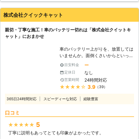
料金は発生しませんのでご安心くださ
い。 出張無料となります。お気軽に
株式会社クイックキャット
お問い合わせ下さい。
親切・丁寧な施工！車のバッテリー切れは「株式会社クイットキ
ャット」におまかせ
車のバッテリー上がりを、放置しては
いませんか。面倒くさいからといって
バッテリー上がりを放置してしまう
ー
目安料金
と、タンク内のガソリンが固まって詰
なし
定休日
まりを引き起こす恐れがあります。そ
24時間対応
営業時間
のため、車のバッテリー上がりはすぐ
★★★★★
3.9
（39）
にでも解消する必要があるのです。
もしも車のバッテリー切れが起きたと
365日24時間対応
スピーディーな対応
経験豊富
きは、「株式会社クイックキャット」
におまかせください！ ●車のバッテ
口コミ
リーが上がるのは充電がなくなったか
ら 車のバッテリーが上がってしまう
5
★★★★★
のは、バッテリー内の充電が無くなっ
丁寧に説明もあってとても印象がよかったです。
てしまったからです。車のエンジンは