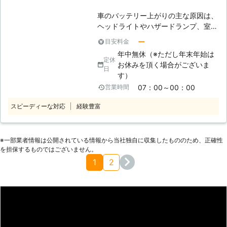
付けて車のバッテリー切れを解消する
ります。 このジャンプスタートは、
ことができれば、すぐに車が動いてお
車のバッテリー上がりの主な原因は、
車にエンジンを掛けさせるだけの電力
客様が感じている空腹を満たすことで
ヘッドライトやハザードランプ、室内
を分け与える応急処置。 バッテリー
きますよ。 【バッテリー上がりの対
灯の消し忘れです。急いでいるとつい
の残量問題が解決する訳ではありませ
ー
目安料金
策方法】 車のバッテリーを業者に頼
うっかりしてしまうものですよね。
ん。 また、自動車の種類によって
年中無休（※ただし年末年始は
んで解消してもらっても、1度あるこ
よく見られるバッテリー上がりは、車
定休
は、供給する電気の電圧も異なってき
お休みを頂く場合がございま
とは2度あると言われています。英国
の中の電気が無くなっている状態で
日
ます。 電圧の違う車同士で電気を供
す）
の研究で、ストップウォッチの時計を
す。この状態でエンジンをかけようと
給してしまえば、電圧が足りず動かな
見ないで指定した秒数を止める実験が
07：00～00：00
営業時間
してもエンジンをかけるための電力が
かったりします。 逆に供給する電圧
ありました。実験の結果、複数の人は
不足しているため、エンジンがかから
が大きすぎればバッテリーの劣化に繋
スピーディーな対応
経験豊富
1度目で止めることができなかったの
なくなってしまっているのです。この
がり、最悪の場合だと火災などの事故
です。 指定した秒数に止めれなかっ
状態になってしまうと、外部から電力
の原因になることも……。 そのため、
た人に対して間違えないように助言し
の供給をしないとエンジンはかかりま
安心安全なバッテリー復旧をお求めな
たところ、2度目の実験で成功する人
※⼀部業者情報は公開されている情報から当社独⾃に収集したもののため、正確性
せん。 昼間など他の人の手をすぐに
らば、弊社にお任せください。 自動
を担保するものではございません。
が増えました。しかし再び失敗する人
借りられる時間帯ならよいですが、深
車整備のプロが、乗用車やトラックな
1
2
もいたので、絶対に2度目のミスはな
夜などでは助けてくれる人も限られて
どの種類に応じた電圧で電気を供給し
いと言い切れないことが証明されたの
しまいます。休日や祝日だと店舗など
ます。 【自動車トラブルならロード
です。 車のバッテリー上がりも、1度
も開いていないため、頼める業者を探
サービス！24時間365日サポート】
は解消しても2度目がある可能性があ
すのも大変です。そんな時はRSロッ
車のトラブルはいつどのような状況で
ります。カーナビなどの電子機器をつ
クマンへ是非お電話ください！ 〇RS
発生するか分かりません。 仕事や買
けっぱなしにして電力を消費しないよ
ロックマンが選ばれる理由 弊社には
い物など、普段から車を使用している
うに意識することで、バッテリー上が