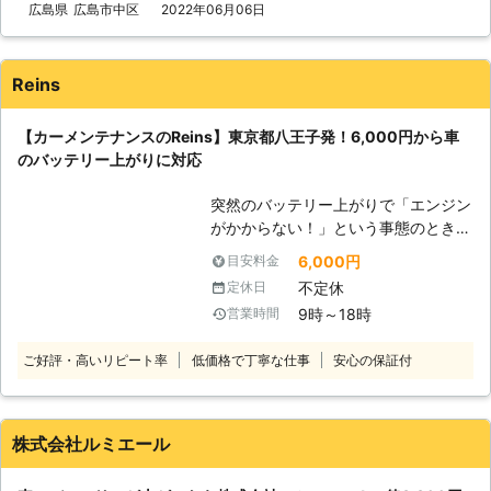
バッテリー内の電気を利用して動きだ
広島県
広島市中区
2022年06月06日
すので、バッテリー内の電気がなくな
ってしまうと、車は動かなくなりま
す。 またエンジンだけではなくカー
Reins
ナビやオーディオといった、電気を利
用する電装部品もバッテリー切れによ
【カーメンテナンスのReins】東京都八王子発！6,000円から車
って動かなくなってしまいます。
のバッテリー上がりに対応
●24時間365日で対応可能！突然の事
態にも安心して作業を依頼することが
突然のバッテリー上がりで「エンジン
できます 車のバッテリーが上がって
がかからない！」という事態のとき、
しまったことに気づくのは、車を運転
頼れる業者を知っていると安心です。
しようとしたけれどうんともすんとも
6,000円
目安料金
普段は車の出張点検やクリーニングを
動かないときです。実際に運転をしよ
不定休
定休日
おこなうReinsですが、都内から神奈
うとしたその瞬間に気が付くので、時
9時～18時
営業時間
川・埼玉まで車のバッテリー上がりに
間的に余裕がないことも多いでしょ
対応しています。急なトラブル時には
う。 そんなときこそ、弊社「株式会
ご好評・高いリピート率
低価格で丁寧な仕事
安心の保証付
ご連絡ください！ ●バッテリー上が
社クイックキャット」の出番です！弊
りに駆けつけ！エンジン始動サポート
社は、24時間365日対応していま
・ライトをつけっぱなしにした ・車
す。毎日いつでもお客様のご依頼に備
に数か月乗っていなかった ・バッテ
えて準備しているからこそ、お客様か
株式会社ルミエール
リーが古くなってしまった このよう
らご連絡があったときに迅速に駆けつ
なとき、車のバッテリー上がりが起こ
けることができるのです。 また最短