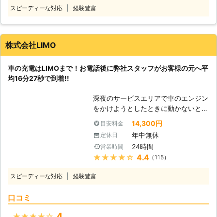
ナビや車のライトなどのつけっぱなし
起動するかどうか 車のバッテリーが
スピーディーな対応
経験豊富
です。例えば、東京ディズニーランド
上がっているときは、エンジンそのも
などの旅行が楽しみすぎてエンジンだ
のがかかりません。エンジンが起動す
けを切り、カーナビや車のライトの消
るときには「キュルキュル」という音
し忘れが起きる……なんてことも。 し
株式会社LIMO
が先に鳴りますが、その音もしないの
かし、人間は誰しもうっかりすること
です。車で移動中に止まったのではな
はあります。まずは早く車を動かせる
く、乗ろうとしたそのときにエンジン
車の充電はLIMOまで！お電話後に弊社スタッフがお客様の元へ平
ように、バッテリーの充電を復活させ
がかからないときはバッテリー上がり
均16分27秒で到着!!
てエンジンがかかるようにしましょ
を疑ったほうがよいでしょう。 （2）
う！もしも車のバッテリーが切れてい
ライトやテールランプなどが点灯する
深夜のサービスエリアで車のエンジン
たら、弊社「株式会社S&S」にご依頼
か・カーオーディオなどから音が出る
をかけようとしたときに動かないと、
ください！ 【最短30分駆けつけ可
か 車のライトやテールランプなど
困ってしまいますよね。エンジンがか
能！緊急事態だからこそ365日24時
14,300円
目安料金
は、バッテリーに充電されている電気
からなければ自宅にも帰れない、観光
間迅速に駆けつけます】 株式会社
年中無休
定休日
を使って点灯します。そのため、バッ
もできないので八方塞がりです。 そ
S&Sは、千葉県内であれば最短30分
テリーの中に貯められている電気が空
24時間
営業時間
んなときこそ、弊社「LＩMO」がお
でお客さまの元へ駆けつけることがで
っぽになっていたらつきません。 も
★★★★★
4.4
（115）
客様の元へすぐに駆けつけてお助けし
きます。弊社はすぐにお客様の元へ駆
ちろん、電力を使って音を出している
ます！ 弊社の強みは、お客様からお
けつけられるように、工具などの準備
スピーディーな対応
経験豊富
カーオーディオなども使えない状態に
電話をいただいたてから平均16分27
を万全にして待機しています。だから
なっています。 もしも、上記の状態
秒でお客さまの元へ駆け付けることで
こそ、最短30分で駆け付けることが
口コミ
になっていたら、すぐに弊社までご連
す。弊社は10万件以上の実績を積ん
可能なのです。 お客様のもとへ最短
絡ください！ ●迅速な対応が強みの
できたからこそ、どのルートを使えば
で駆け付けることで、損なった観光気
4
★★★★★