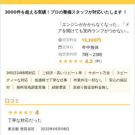
3000件を超える実績！プロの整備スタッフが対応いたします ！
「エンジンがかからなくなった」「ド
アを開けても室内ランプがつかない」
バッテリーが上がってしまうと車にこ
13,200円
目安料金
のような症状があらわれます。 普段
年中無休
定休日
は動いていた車が突然動かなくなって
7時～23時
営業時間
は大変困りますし、慣れていない方は
★★★★★
4.3
（91）
パニックにもなりますよね。 ヒリつ
く不安と焦りの中、どの業者に依頼し
365日24時間対応
ご好評・高いリピート率
サポート万全
スピー
たらいいのか判断に迷うことと思いま
ディーな対応
低価格で丁寧な仕事
作業外注一切なし
安心の保証
す。 そんな時には、日本救急サービ
付
無料現地調査実施
経験豊富
ス(株)までご連絡ください。お客様の
見積り後追加料金無し
もとに最短で駆けつけます。 到着後
口コミ
には車の状態を確認させていただいた
うえで、バッテリー上がりの原因や車
4
★★★★★
の状態、解決するための作業内容や料
金についてご説明させていただき、お
丁寧な対応だった
客様にご納得いただいたうえで作業を
東京都
世田谷区
2022年06月08日
開始いたします。 お見積り後の追加