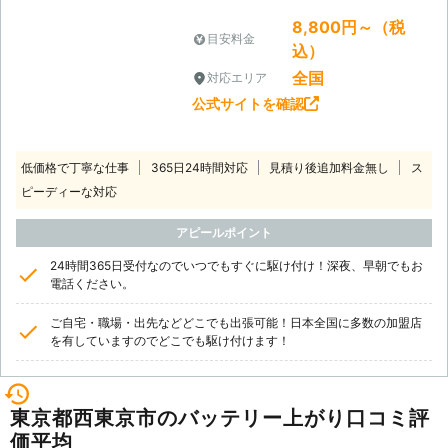
ものです。手元にジャンプスターター
8,800円～（税
や救援車があれば自力で対処すること
目安料金
込）
も可能ですが、そう都合よく持ってい
るものでもありませんよね。 そんな
全国
対応エリア
時はお気軽にRSロックマンへご連絡
公式サイトを確認
ください。深夜0時まで、夜遅いご依
頼でも迅速に対応させていただきま
す。
低価格で丁寧な仕事
365日24時間対応
見積り後追加料金無し
ス
ピーディーな対応
アピールポイント
24時間365日受付なのでいつでもすぐに駆け付け！深夜、早朝でもお
電話ください。
ご自宅・職場・出先などどこでも出張可能！日本全国に多数の加盟店
を有していますのでどこでも駆け付けます！
東京都西東京市のバッテリー上がり口コミ評
価平均