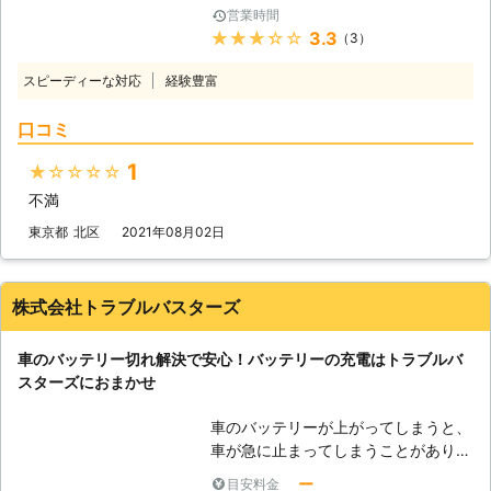
況を避けるためにも、参考にしてみて
営業時間
は、依頼数の最も多いトラブルです。
くださいませ。 ●ジャンプスタート
★★★★★
3.3
（3）
外出先で突然エンジンが動かなくなっ
による復旧！適切な作業で迅速に車を
て立ち往生してしまう方もいます。
動かします 弊社はお客様の車を、ジ
スピーディーな対応
経験豊富
急にそのようなトラブルが発生してし
ャンプスタートという手法を使って動
まっては焦ってしまいますよね。
けるようにします。ジャンプスタート
口コミ
「セルモーターが動かずエンジンが掛
とは、車にエンジンを動かす程度の電
からない」 「ヘッドライトやハザー
力を送りこむ作業です。作業手順は以
1
★★★★★
ドランプが点かない」 「パワーウィ
下の通りです。 ・作業手順 ①電気を
不満
ンドウやラジオなど電装品が動かな
送る用のジャンプスターターもしくは
い」 このような症状が出た際は、車
東京都
北区
2021年08月02日
救護車を用意（以後ジャンプスタータ
のバッテリーが上がってしまっている
ーで統一） ②ジャンプスターターを
可能性があります。 自分でバッテリ
ブースターケーブルでバッテリーに繋
ー上がりの対処をおこなうこともでき
株式会社トラブルバスターズ
ぐ ③ジャンプスターターでバッテリ
ますが、接続箇所や方法を間違えてし
ーにエンジンがかかる程度の電気を送
まうと感電や火災原因にもなるため、
り込む ④エンジンが動き出す 「え、
車のバッテリー切れ解決で安心！バッテリーの充電はトラブルバ
専門の業者に依頼するのがおすすめで
これくらいの作業なら普段から装置を
スターズにおまかせ
す。 私達「有馬株式会社」は、車の
積み込んでおけば自分でもできそ
バッテリー上がりに対応していますの
う……」と思うかもしれません。しか
車のバッテリーが上がってしまうと、
で、安心安全に作業をおこなってほし
し、やりなれていない作業ではケーブ
車が急に止まってしまうことがありま
い際は、私達までお問い合わせくださ
ルをつなぎ間違い、感電してしまうお
す。山の中などの夜道で人があまりい
い。 【関東地方で対応！タイヤのパ
ー
目安料金
それがあるのです。弊社にジャンプス