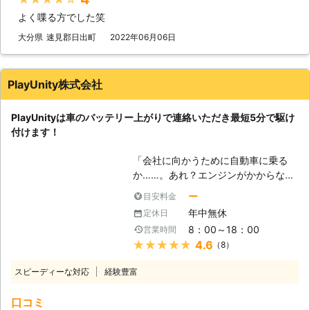
業者です！ 弊社は迅速な対応をモッ
最短でお客様の元にいけるか見極める
分やイライラなどのストレスを最小限
トーにバッテリー上がりの復旧に取り
よく喋る方でした笑
ことができます。 例えば、同じこと
に抑えることができますよ。 さらに
組んでいます。ドライブ中に車のバッ
を何度も反復すると、作業内容を覚え
大分県
速見郡日出町
2022年06月06日
株式会社S&Sは365日24時間対応して
テリーが切れてしまうと移動ができな
てすぐに答えを出せるようになります
います。 深夜や祝日、元旦などの時
くなってしまうので、目的地にたどり
よね。弊社も、多くのお客様のもとへ
間帯に車のバッテリーが切れてしまっ
着けなかったり、帰宅したりすること
駆けつけるときに何度も道を検索し車
ても、弊社ならいつでも対応すること
PlayUnity株式会社
も非常に困難になってしまうでしょ
を走らせて参りました。だからこそ、
ができるので、お客様の「目的地に行
う。 弊社は24時間365日で対応して
平均16分27秒でお客様の元へ駆けつ
けなくなるかも……」という問題を解
おります。深夜でも最短20分で駆け
PlayUnityは車のバッテリー上がりで連絡いただき最短5分で駆け
けられるようになったのです。 この
消いたします。 もしも車のバッテリ
付けることが可能です。弊社はお客様
付けます！
時間で駆け付けることによって、お客
ーが切れたら株式会社S&Sまで！弊社
がすぐに運転を再開できるように、努
様は仕事の遅刻などのトラブルを軽減
がお客様により良い快適な旅行ライフ
「会社に向かうために自動車に乗る
めさせていただきます。
することができます。もしも車のエン
や快適で明るいカーライフを提供いた
か……。あれ？エンジンがかからな
ジンが止まった場合、弊社までご連絡
します。
い！」 出勤前に車が動かないと、焦
くださいませ。連絡後、弊社スタッフ
ー
目安料金
りますよね。当たり前のように動くと
がお客様の元へ駆けつけて車のバッテ
年中無休
定休日
思っていたので、今から電車で会社に
リーを充電させていただきます。
8：00～18：00
営業時間
行こうにも、遅刻してしまうかもしれ
★★★★★
4.6
（8）
ません。「どうせ遅刻するなら、車が
動くようにしてからにしよう！」そん
スピーディーな対応
経験豊富
なときは弊社「PlayUnity」が高速で
お客様の元へ駆けつけて、お助けしま
口コミ
す！ 【最短5分で駆け付けます】 エ