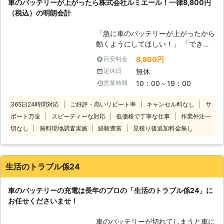
車のバッテリーが上がったら株式会社ルミエール！一律8,800円
りやすいです。エンジンが動かず困っ
30分で対応できるので、バッテリー
（税込）の明朗会計
たときには、当店にお任せください。
のトラブルに迅速に解決して、車を走
お客様の元に出張し、エンジン始動
らせることが可能です。お客様がすぐ
「急に車のバッテリーが上がったから
（ジャンプスタート）をおこないま
にでも運転ができる状況になるように
動くようにしてほしい！」 「できる
す！ご相談から受け付けていますので
努めさせていただきますので、車のバ
だけ安く・早くジャンプスタートして
「これってバッテリー上がり？」とい
8,800円
目安料金
ッテリーが上がった時はぜひ弊社をご
くれる業者を探している」 そんなと
うときはご連絡ください。 ●対応地
無休
定休日
利用くださいませ。
きは株式会社ルミエールにお任せくだ
域は出張費無料！6,000円から対応
10：00～19：00
営業時間
さい！ 車が動かないお客様のもとに
東京都八王子市に拠点をおき都内から
駆けつけて、ジャンプスタートでエン
神奈川・埼玉・山梨（一部）まで対応
365日24時間対応
ご好評・高いリピート率
キャンセル料なし
サ
ジンがかかるようお手伝い！突然のバ
しており、出張費無料です。 車のバ
ポート万全
スピーディーな対応
低価格で丁寧な仕事
作業外注一
ッテリー上がりでお困りのところを解
ッテリー上がり対処は6,000円から対
決します。 国産乗用車の対応のみに
切なし
無料現地調査実施
経験豊富
見積り後追加料金無し
応していますので「料金の目安がなく
限定することで低価格を実現し、出張
て不安」という心配もありません。営
費無料の一律8,800円（税込）でお客
業時間外や対応地域外でも対応できま
様の元に伺います。 足立区内なら最
すので、ご依頼お待ちしています。
生活のトラブル係24
短15分で伺いスピード解決できます
●車の出張点検にも対応！短時間でも
よ！近郊エリアで車のバッテリー上が
しっかり点検 当店は普段、車の出張
車のバッテリーの充電は長年のプロの「生活のトラブル係24」に
りにお困りのときにはご連絡くださ
点検や車内・外のクリーニングを承っ
お任せくださいませ！
い。
ています。「しばらく乗っていないか
ら、一度プロに見てほしい」「最近車
車のバッテリーが切れてしまうと車に