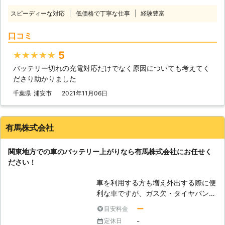
を動かしていないと、エンジンを動か
スピーディーな対応
低価格で丁寧な仕事
経験豊富
せるだけの電力が無くなってしまうの
です。 もしバッテリーが上がってし
口コミ
まって動かない車は、「ライフ&テク
ノロジーズ」におまかせください。
5
★★★★★
●バッテリー上がりが起きるのにはこ
バッテリー切れの充電対応だけでなく原因についても考えてく
んな原因がある 車の放置だけではな
ださり助かりました
く、バッテリー上がりにはさまざまな
原因があります。下記に紹介していき
千葉県
浦安市
2021年11月06日
ますので、思いあたる例がありました
らご参考くださいませ。 ①ライトの
つけっぱなしによる、電力消費 ②マ
有馬株式会社
イナス20℃以下の気温による、バッ
テリーの性能低下 ③エンジンを止め
関東地方での車のバッテリー上がりなら有馬株式会社にお任せく
た状態でエアコンを使いすぎてしまっ
ださい！
た ④半ドアで室内灯がついたまま
⑤バッテリー液が不足していた ⑥バ
車を利用する方も増え外出する際に便
ッテリーの劣化 上記がバッテリー上
利な車ですが、ガス欠・タイヤパン
がりの原因となる、事象です。「あ
ク・バッテリー上がりなど、車に関す
っ！これが原因かも！」という例は、
ー
目安料金
るトラブルは多いです。 その中でも
ありましたでしょうか。このような状
-
定休日
車のバッテリー上がりに関する問題