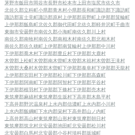
茅野市
飯田市
岡谷市
長野市
松本市
上田市
塩尻市
佐久市
北佐久郡立科町
小県郡青木村
小県郡長和町
諏訪郡下諏訪町
諏訪郡富士見町
諏訪郡原村
上伊那郡辰野町
上伊那郡箕輪町
上伊那郡飯島町
北佐久郡御代田町
北佐久郡軽井沢町
千曲市
東御市
安曇野市
南佐久郡小海町
南佐久郡川上村
南佐久郡南牧村
南佐久郡南相木村
南佐久郡北相木村
南佐久郡佐久穂町
上伊那郡南箕輪村
上伊那郡中川村
下伊那郡喬木村
下伊那郡豊丘村
下伊那郡大鹿村
木曽郡上松町
木曽郡南木曽町
木曽郡木祖村
木曽郡王滝村
木曽郡大桑村
木曽郡木曽町
下伊那郡泰阜村
下伊那郡天龍村
上伊那郡宮田村
下伊那郡松川町
下伊那郡高森町
下伊那郡阿南町
下伊那郡阿智村
下伊那郡平谷村
下伊那郡根羽村
下伊那郡下條村
下伊那郡売木村
東筑摩郡麻績村
東筑摩郡生坂村
下高井郡木島平村
下高井郡野沢温泉村
上水内郡信濃町
上水内郡小川村
上水内郡飯綱町
下水内郡栄村
下高井郡山ノ内町
上高井郡高山村
東筑摩郡山形村
東筑摩郡朝日村
東筑摩郡筑北村
北安曇郡池田町
北安曇郡松川村
北安曇郡白馬村
北安曇郡小谷村
埴科郡坂城町