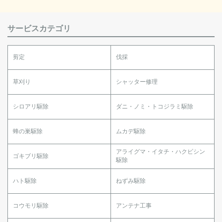
サービスカテゴリ
剪定
伐採
草刈り
シャッター修理
シロアリ駆除
ダニ・ノミ・トコジラミ駆除
蜂の巣駆除
ムカデ駆除
アライグマ・イタチ・ハクビシン
ゴキブリ駆除
駆除
ハト駆除
ねずみ駆除
コウモリ駆除
アンテナ工事