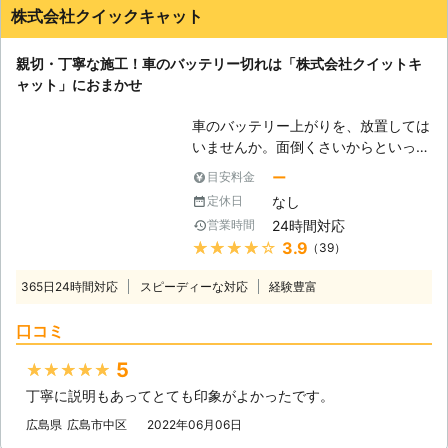
株式会社クイックキャット
親切・丁寧な施工！車のバッテリー切れは「株式会社クイットキ
ャット」におまかせ
車のバッテリー上がりを、放置しては
いませんか。面倒くさいからといって
バッテリー上がりを放置してしまう
ー
目安料金
と、タンク内のガソリンが固まって詰
なし
定休日
まりを引き起こす恐れがあります。そ
24時間対応
営業時間
のため、車のバッテリー上がりはすぐ
★★★★★
3.9
（39）
にでも解消する必要があるのです。
もしも車のバッテリー切れが起きたと
365日24時間対応
スピーディーな対応
経験豊富
きは、「株式会社クイックキャット」
におまかせください！ ●車のバッテ
口コミ
リーが上がるのは充電がなくなったか
ら 車のバッテリーが上がってしまう
5
★★★★★
のは、バッテリー内の充電が無くなっ
丁寧に説明もあってとても印象がよかったです。
てしまったからです。車のエンジンは
バッテリー内の電気を利用して動きだ
広島県
広島市中区
2022年06月06日
すので、バッテリー内の電気がなくな