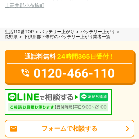
上高井郡小布施町
生活110番TOP
バッテリー上がり
バッテリー上がり
長野県
下伊那郡下條村のバッテリー上がり業者一覧
通話料無料
24時間365日受付！
0120-466-110
フォーム
で
相談
する