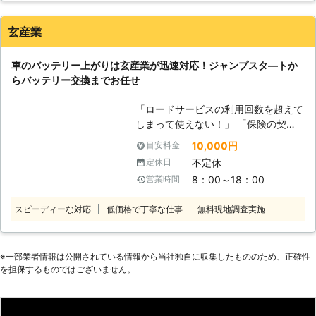
ってしまうと、車は動かなくなりま
す。 またエンジンだけではなくカー
玄産業
ナビやオーディオといった、電気を利
用する電装部品もバッテリー切れによ
車のバッテリー上がりは玄産業が迅速対応！ジャンプスタ―トか
って動かなくなってしまいます。
らバッテリー交換までお任せ
●24時間365日で対応可能！突然の事
態にも安心して作業を依頼することが
「ロードサービスの利用回数を超えて
できます 車のバッテリーが上がって
しまって使えない！」 「保険の契約
しまったことに気づくのは、車を運転
業者だと時間がかかると言われてしま
しようとしたけれどうんともすんとも
10,000円
目安料金
った」 このようなときは玄産業にご
動かないときです。実際に運転をしよ
不定休
定休日
連絡ください！車のバッテリーが上が
うとしたその瞬間に気が付くので、時
8：00～18：00
営業時間
ってエンジンがかからない時、エンジ
間的に余裕がないことも多いでしょ
ン始動のお手伝いします。富山市に拠
う。 そんなときこそ、弊社「株式会
スピーディーな対応
低価格で丁寧な仕事
無料現地調査実施
点を構える当店なら市内は最短1時間
社クイックキャット」の出番です！弊
で駆け付けできるので、お急ぎの時も
社は、24時間365日対応していま
お任せください。 対応に伺うのは、
す。毎日いつでもお客様のご依頼に備
自動車整備経験のある当店のスタッフ
※⼀部業者情報は公開されている情報から当社独⾃に収集したもののため、正確性
えて準備しているからこそ、お客様か
を担保するものではございません。
です。整備士資格をもっていて車の知
らご連絡があったときに迅速に駆けつ
識が豊富なので、お客様の大切な愛車
けることができるのです。 また最短
も安心して任せていただけます。 ま
30分で対応できるので、バッテリー