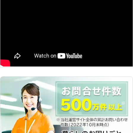
た、車のバッテリー交換も対応してお
のトラブルに迅速に解決して、車を走
り、カーショップやディーラーに寄る
らせることが可能です。お客様がすぐ
手間もかかりません。車が突然動かな
にでも運転ができる状況になるように
くなると困ってしまいますよね。まず
努めさせていただきますので、車のバ
はお気軽にご連絡ください。
ッテリーが上がった時はぜひ弊社をご
利用くださいませ。