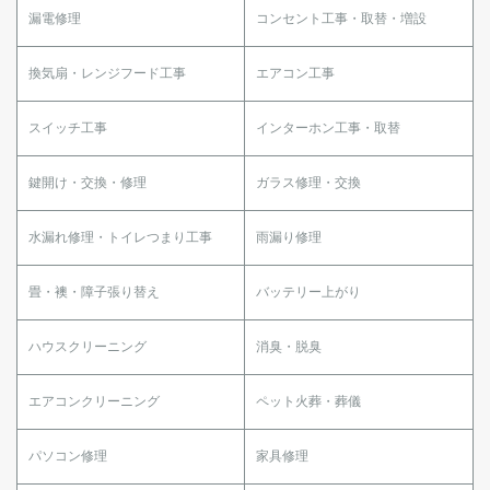
漏電修理
コンセント工事・取替・増設
換気扇・レンジフード工事
エアコン工事
スイッチ工事
インターホン工事・取替
鍵開け・交換・修理
ガラス修理・交換
水漏れ修理・トイレつまり工事
雨漏り修理
畳・襖・障子張り替え
バッテリー上がり
ハウスクリーニング
消臭・脱臭
エアコンクリーニング
ペット火葬・葬儀
パソコン修理
家具修理