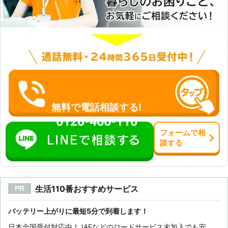
無料で電話相談する!
0120-466-110
フォーム
で
相
談
する
生活110番おすすめサービス
PR
バッテリー上がりに最短5分で到着します！
日本全国受付対応中！JAFなどのロードサービス未加入でも安