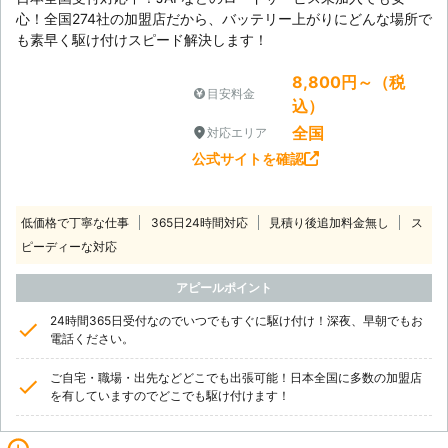
心！全国274社の加盟店だから、バッテリー上がりにどんな場所で
も素早く駆け付けスピード解決します！
8,800円～（税
目安料金
込）
全国
対応エリア
公式サイトを確認
低価格で丁寧な仕事
365日24時間対応
見積り後追加料金無し
ス
ピーディーな対応
アピールポイント
24時間365日受付なのでいつでもすぐに駆け付け！深夜、早朝でもお
電話ください。
ご自宅・職場・出先などどこでも出張可能！日本全国に多数の加盟店
を有していますのでどこでも駆け付けます！