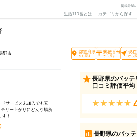
掲載希望
生活110番とは
カテゴリから探す
者
都道府県
郵便番号
現在
曇野市
から探す
から探す
から
長野県のバッテ
口コミ評価平均
★★★★★
ードサービス未加入でも安
ッテリー上がりにどんな場所
ます！
込）
長野県のバッテ