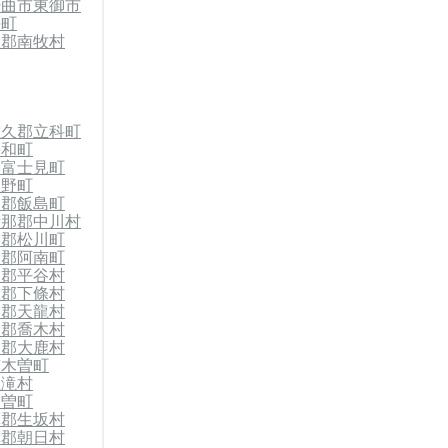
千曲市
東御市
海町
久郡南牧村
佐久郡立科町
長和町
郡富士見町
辰野町
那郡飯島町
伊那郡中川村
那郡松川町
那郡阿南町
那郡平谷村
那郡下條村
那郡天龍村
那郡喬木村
那郡大鹿村
南木曽町
王滝村
木曽町
摩郡生坂村
摩郡朝日村