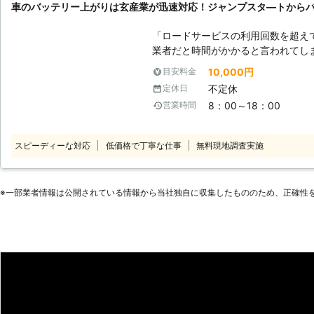
車のバッテリー上がりは玄産業が迅速対応！ジャンプスタ―トから
ただきますので、車のバッテリーが
ませ。
「ロードサービスの利用回数を超え
業者だと時間がかかると言われてしまった」 このようなと
連絡ください！車のバッテリーが上
10,000円
目安料金
ン始動のお手伝いします。富山市に
不定休
定休日
で駆け付けできるので、お急ぎの時もお任せくだ
8：00～18：00
営業時間
自動車整備経験のある当店のスタッ
識が豊富なので、お客様の大切な愛
た、車のバッテリー交換も対応して
スピーディーな対応
低価格で丁寧な仕事
無料現地調査実施
手間もかかりません。車が突然動か
はお気軽にご連絡ください。
※⼀部業者情報は公開されている情報から当社独⾃に収集したもののため、正確性