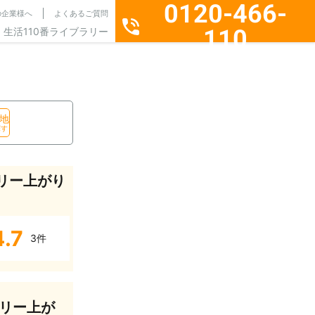
0120-466-
の企業様へ
よくあるご質問
110
生活110番ライブラリー
通話料無料・24時間365日受付
地
探す
リー上がり
4.7
3件
リー上が