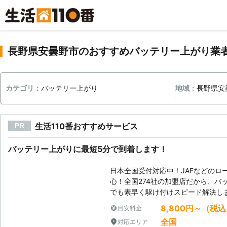
長野県安曇野市のおすすめバッテリー上がり業
カテゴリ：
バッテリー上がり
地域：
長野県安
生活110番おすすめサービス
PR
バッテリー上がりに最短5分で到着します！
日本全国受付対応中！JAFなどのロ
心！全国274社の加盟店だから、バ
でも素早く駆け付けスピード解決し
8,800円～（税
目安料金
全国
対応エリア