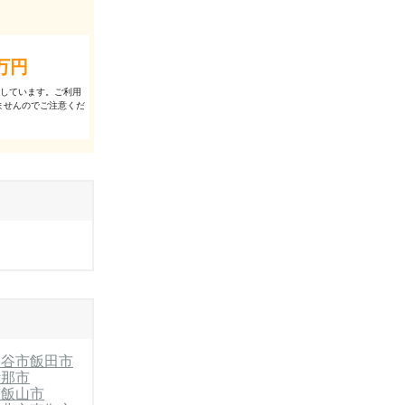
万円
出しています。ご利⽤
ませんのでご注意くだ
岡谷市
飯田市
伊那市
市
飯山市