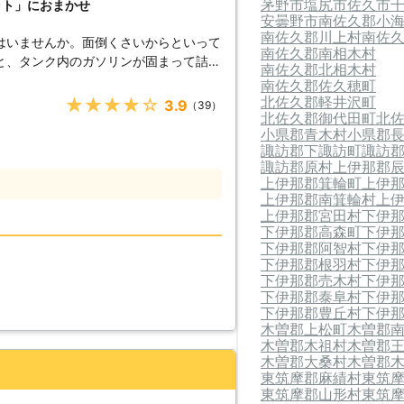
茅野市
塩尻市
佐久市
ット」におまかせ
安曇野市
南佐久郡小
南佐久郡川上村
南佐
はいませんか。面倒くさいからといって
南佐久郡南相木村
と、タンク内のガソリンが固まって詰ま
南佐久郡北相木村
のため、車のバッテリー上がりはすぐに
南佐久郡佐久穂町
北佐久郡軽井沢町
★★★★★
3.9
（39）
北佐久郡御代田町
北
ください！ ●車のバッテリ
小県郡青木村
小県郡
ら 車のバッテリーが上がってしまうの
諏訪郡下諏訪町
諏訪
てしまったからです。車のエンジンはバ
諏訪郡原村
上伊那郡
すので、バッテリー内の電気がなくなっ
上伊那郡箕輪町
上伊
ナビ
上伊那郡南箕輪村
上
する電装部品もバッテリー切れによって
上伊那郡宮田村
下伊
下伊那郡高森町
下伊
下伊那郡阿智村
下伊
てしまっ
下伊那郡根羽村
下伊
うとしたけれどうんともすんとも動かな
下伊那郡売木村
下伊
したその瞬間に気が付くので、時間的に
下伊那郡泰阜村
下伊
下伊那郡豊丘村
下伊
4時間365日対応しています。毎日い
木曽郡上松町
木曽郡
木曽郡木祖村
木曽郡
しているからこそ、お客様からご連絡が
木曽郡大桑村
木曽郡
。 また最短30分で対応
東筑摩郡麻績村
東筑
に迅速に解決して、車を走らせることが
東筑摩郡山形村
東筑
ができる状況になるように努めさせてい