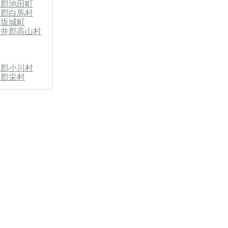
曇郡池田町
曇郡白馬村
郡坂城町
高井郡高山村
内郡小川村
内郡栄村