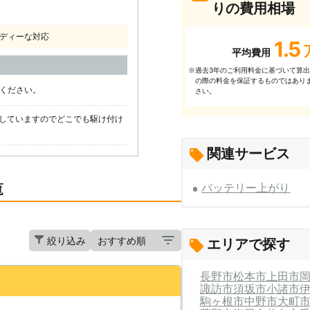
りの費用相場
ディーな対応
1.5
平均費用
過去3年のご利⽤料⾦に基づいて算
※
の際の料⾦を保証するものではあり
話ください。
さい。
していますのでどこでも駆け付け
関連サービス
覧
バッテリー上がり
絞り込み
エリアで探す
長野市
松本市
上田市
諏訪市
須坂市
小諸市
駒ヶ根市
中野市
大町