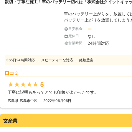
親切・丁寧な施工！車のバッテリー切れは「株式会社クイットキャ
車のバッテリー上がりを、放置して
バッテリー上がりを放置してしまう
りを引き起こす恐れがあります。そ
ー
目安料金
でも解消する必要があるのです。 もしも車のバッテリー切れが起きたとき
なし
定休日
は、「株式会社クイックキャット」におまかせ
24時間対応
営業時間
ーが上がるのは充電がなくなったか
は、バッテリー内の充電が無くなっ
ッテリー内の電気を利用して動きだ
365日24時間対応
スピーディーな対応
経験豊富
てしまうと、車は動かなくなります。 またエンジンだけではなくカー
やオーディオといった、電気を利用
口コミ
動かなくなってしまいます。 ●24時間365日で対応可能！突然の事態にも
安心して作業を依頼することができます 車のバッテリーが上がっ
★★★★★
5
たことに気づくのは、車を運転しよ
丁寧に説明もあってとても印象がよかったです。
いときです。実際に運転をしようと
余裕がないことも多いでしょう。 そんなときこそ、弊社「株式会社クイッ
広島県
広島市中区
2022年06月06日
クキャット」の出番です！弊社は、2
つでもお客様のご依頼に備えて準備
あったときに迅速に駆けつけることができるのです
玄産業
できるので、バッテリーのトラブル
可能です。お客様がすぐにでも運転