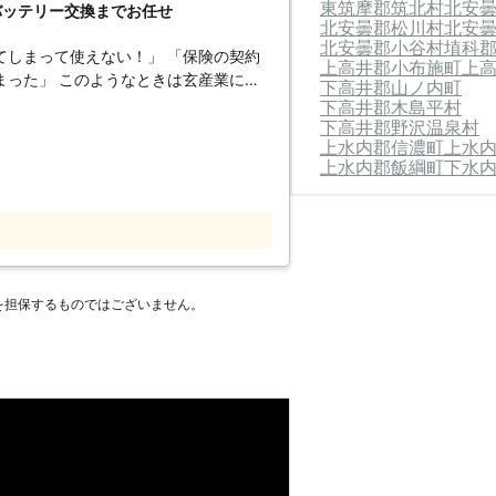
東筑摩郡筑北村
北安
バッテリー交換までお任せ
上がった時はぜひ弊社をご利用ください
北安曇郡松川村
北安
北安曇郡小谷村
埴科
てしまって使えない！」 「保険の契約
上高井郡小布施町
上
きは玄産業にご
下高井郡山ノ内町
がってエンジンがかからない時、エンジ
下高井郡木島平村
拠点を構える当店なら市内は最短1時間
下高井郡野沢温泉村
上水内郡信濃町
上水
さい。 対応に伺うのは、
上水内郡飯綱町
下水
フです。整備士資格をもっていて車の知
車も安心して任せていただけます。 ま
おり、カーショップやディーラーに寄る
なくなると困ってしまいますよね。まず
を担保するものではございません。