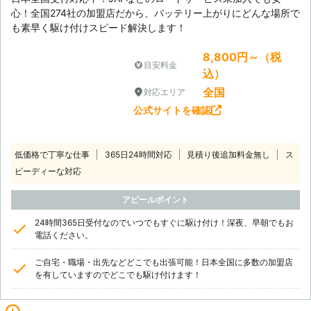
心！全国274社の加盟店だから、バッテリー上がりにどんな場所で
も素早く駆け付けスピード解決します！
8,800円～（税
目安料金
込）
全国
対応エリア
公式サイトを確認
低価格で丁寧な仕事
365日24時間対応
見積り後追加料金無し
ス
ピーディーな対応
アピールポイント
24時間365日受付なのでいつでもすぐに駆け付け！深夜、早朝でもお
電話ください。
ご自宅・職場・出先などどこでも出張可能！日本全国に多数の加盟店
を有していますのでどこでも駆け付けます！