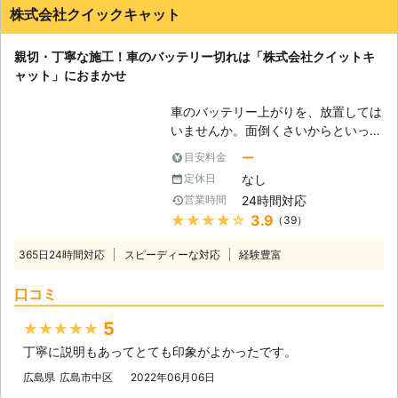
株式会社クイックキャット
親切・丁寧な施工！車のバッテリー切れは「株式会社クイットキ
ャット」におまかせ
車のバッテリー上がりを、放置しては
いませんか。面倒くさいからといって
バッテリー上がりを放置してしまう
ー
目安料金
と、タンク内のガソリンが固まって詰
なし
定休日
まりを引き起こす恐れがあります。そ
24時間対応
営業時間
のため、車のバッテリー上がりはすぐ
★★★★★
3.9
（39）
にでも解消する必要があるのです。
もしも車のバッテリー切れが起きたと
365日24時間対応
スピーディーな対応
経験豊富
きは、「株式会社クイックキャット」
におまかせください！ ●車のバッテ
口コミ
リーが上がるのは充電がなくなったか
ら 車のバッテリーが上がってしまう
5
★★★★★
のは、バッテリー内の充電が無くなっ
丁寧に説明もあってとても印象がよかったです。
てしまったからです。車のエンジンは
バッテリー内の電気を利用して動きだ
広島県
広島市中区
2022年06月06日
すので、バッテリー内の電気がなくな