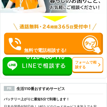
無料で電話相談する!
0120-466-110
フォーム
で
相
談
する
生活110番おすすめサービス
PR
バッテリー上がりに最短5分で到着します！
日本全国受付対応中！JAFなどのロードサービス未加入でも安