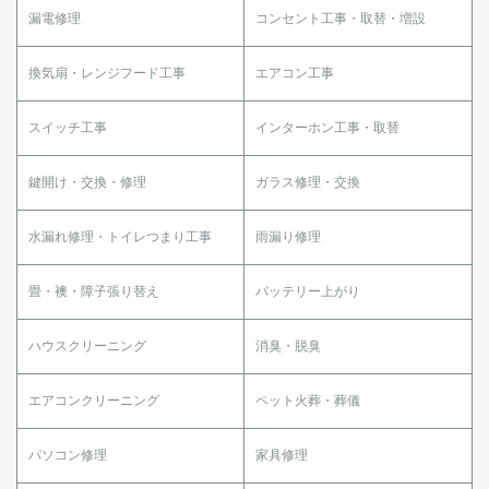
漏電修理
コンセント工事・取替・増設
換気扇・レンジフード工事
エアコン工事
スイッチ工事
インターホン工事・取替
鍵開け・交換・修理
ガラス修理・交換
水漏れ修理・トイレつまり工事
雨漏り修理
畳・襖・障子張り替え
バッテリー上がり
ハウスクリーニング
消臭・脱臭
エアコンクリーニング
ペット火葬・葬儀
パソコン修理
家具修理