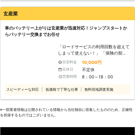
ってしまうと、車は動かなくなりま
す。 またエンジンだけではなくカー
玄産業
ナビやオーディオといった、電気を利
用する電装部品もバッテリー切れによ
車のバッテリー上がりは玄産業が迅速対応！ジャンプスタ―トか
って動かなくなってしまいます。
らバッテリー交換までお任せ
●24時間365日で対応可能！突然の事
態にも安心して作業を依頼することが
「ロードサービスの利用回数を超えて
できます 車のバッテリーが上がって
しまって使えない！」 「保険の契約
しまったことに気づくのは、車を運転
業者だと時間がかかると言われてしま
しようとしたけれどうんともすんとも
10,000円
目安料金
った」 このようなときは玄産業にご
動かないときです。実際に運転をしよ
不定休
定休日
連絡ください！車のバッテリーが上が
うとしたその瞬間に気が付くので、時
8：00～18：00
営業時間
ってエンジンがかからない時、エンジ
間的に余裕がないことも多いでしょ
ン始動のお手伝いします。富山市に拠
う。 そんなときこそ、弊社「株式会
スピーディーな対応
低価格で丁寧な仕事
無料現地調査実施
点を構える当店なら市内は最短1時間
社クイックキャット」の出番です！弊
で駆け付けできるので、お急ぎの時も
社は、24時間365日対応していま
お任せください。 対応に伺うのは、
す。毎日いつでもお客様のご依頼に備
自動車整備経験のある当店のスタッフ
※⼀部業者情報は公開されている情報から当社独⾃に収集したもののため、正確性
えて準備しているからこそ、お客様か
を担保するものではございません。
です。整備士資格をもっていて車の知
らご連絡があったときに迅速に駆けつ
識が豊富なので、お客様の大切な愛車
けることができるのです。 また最短
も安心して任せていただけます。 ま
30分で対応できるので、バッテリー