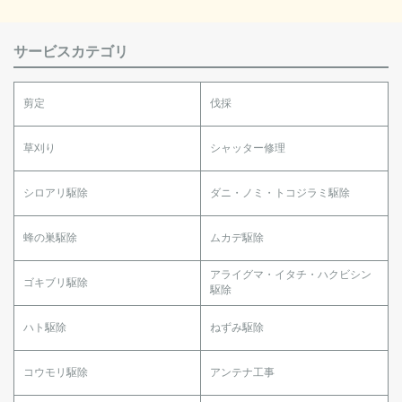
サービスカテゴリ
剪定
伐採
草刈り
シャッター修理
シロアリ駆除
ダニ・ノミ・トコジラミ駆除
蜂の巣駆除
ムカデ駆除
アライグマ・イタチ・ハクビシン
ゴキブリ駆除
駆除
ハト駆除
ねずみ駆除
コウモリ駆除
アンテナ工事