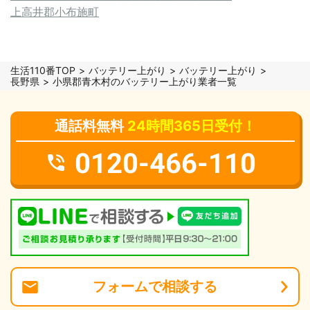
上高井郡小布施町
生活110番TOP
バッテリー上がり
バッテリー上がり
長野県
小県郡青木村のバッテリー上がり業者一覧
通話料無料
24時間365日受付！
0120-466-110
フォーム
で
相談
する