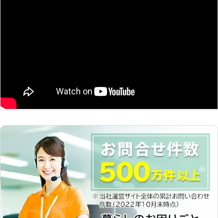
た、車のバッテリー交換も対応してお
のトラブルに迅速に解決して、車を走
り、カーショップやディーラーに寄る
らせることが可能です。お客様がすぐ
手間もかかりません。車が突然動かな
にでも運転ができる状況になるように
くなると困ってしまいますよね。まず
努めさせていただきますので、車のバ
はお気軽にご連絡ください。
ッテリーが上がった時はぜひ弊社をご
利用くださいませ。