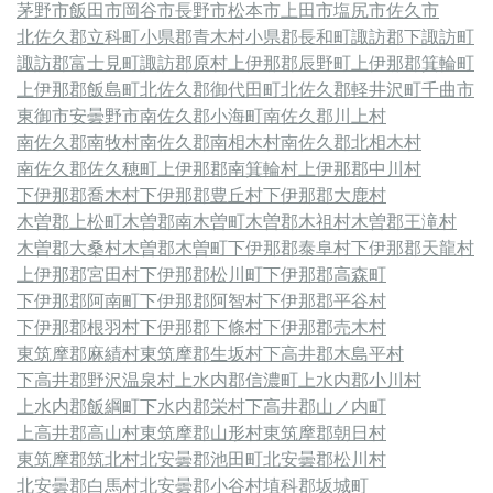
茅野市
飯田市
岡谷市
長野市
松本市
上田市
塩尻市
佐久市
北佐久郡立科町
小県郡青木村
小県郡長和町
諏訪郡下諏訪町
諏訪郡富士見町
諏訪郡原村
上伊那郡辰野町
上伊那郡箕輪町
上伊那郡飯島町
北佐久郡御代田町
北佐久郡軽井沢町
千曲市
東御市
安曇野市
南佐久郡小海町
南佐久郡川上村
南佐久郡南牧村
南佐久郡南相木村
南佐久郡北相木村
南佐久郡佐久穂町
上伊那郡南箕輪村
上伊那郡中川村
下伊那郡喬木村
下伊那郡豊丘村
下伊那郡大鹿村
木曽郡上松町
木曽郡南木曽町
木曽郡木祖村
木曽郡王滝村
木曽郡大桑村
木曽郡木曽町
下伊那郡泰阜村
下伊那郡天龍村
上伊那郡宮田村
下伊那郡松川町
下伊那郡高森町
下伊那郡阿南町
下伊那郡阿智村
下伊那郡平谷村
下伊那郡根羽村
下伊那郡下條村
下伊那郡売木村
東筑摩郡麻績村
東筑摩郡生坂村
下高井郡木島平村
下高井郡野沢温泉村
上水内郡信濃町
上水内郡小川村
上水内郡飯綱町
下水内郡栄村
下高井郡山ノ内町
上高井郡高山村
東筑摩郡山形村
東筑摩郡朝日村
東筑摩郡筑北村
北安曇郡池田町
北安曇郡松川村
北安曇郡白馬村
北安曇郡小谷村
埴科郡坂城町