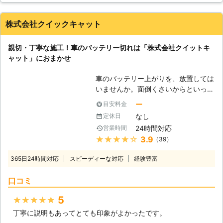
料金は発生しませんのでご安心くださ
い。 出張無料となります。お気軽に
株式会社クイックキャット
お問い合わせ下さい。
親切・丁寧な施工！車のバッテリー切れは「株式会社クイットキ
ャット」におまかせ
車のバッテリー上がりを、放置しては
いませんか。面倒くさいからといって
バッテリー上がりを放置してしまう
ー
目安料金
と、タンク内のガソリンが固まって詰
なし
定休日
まりを引き起こす恐れがあります。そ
24時間対応
営業時間
のため、車のバッテリー上がりはすぐ
★★★★★
3.9
（39）
にでも解消する必要があるのです。
もしも車のバッテリー切れが起きたと
365日24時間対応
スピーディーな対応
経験豊富
きは、「株式会社クイックキャット」
におまかせください！ ●車のバッテ
口コミ
リーが上がるのは充電がなくなったか
ら 車のバッテリーが上がってしまう
5
★★★★★
のは、バッテリー内の充電が無くなっ
丁寧に説明もあってとても印象がよかったです。
てしまったからです。車のエンジンは