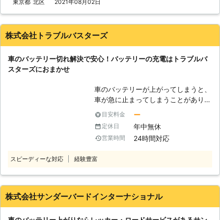
い」 このような症状が出た際は、車
東京都
北区
2021年08月02日
救護車を用意（以後ジャンプスタータ
のバッテリーが上がってしまっている
ーで統一） ②ジャンプスターターを
可能性があります。 自分でバッテリ
ブースターケーブルでバッテリーに繋
ー上がりの対処をおこなうこともでき
株式会社トラブルバスターズ
ぐ ③ジャンプスターターでバッテリ
ますが、接続箇所や方法を間違えてし
ーにエンジンがかかる程度の電気を送
まうと感電や火災原因にもなるため、
り込む ④エンジンが動き出す 「え、
車のバッテリー切れ解決で安心！バッテリーの充電はトラブルバ
専門の業者に依頼するのがおすすめで
これくらいの作業なら普段から装置を
スターズにおまかせ
す。 私達「有馬株式会社」は、車の
積み込んでおけば自分でもできそ
バッテリー上がりに対応していますの
う……」と思うかもしれません。しか
車のバッテリーが上がってしまうと、
で、安心安全に作業をおこなってほし
し、やりなれていない作業ではケーブ
車が急に止まってしまうことがありま
い際は、私達までお問い合わせくださ
ルをつなぎ間違い、感電してしまうお
す。山の中などの夜道で人があまりい
い。 【関東地方で対応！タイヤのパ
ー
目安料金
それがあるのです。弊社にジャンプス
ないところでバッテリーが上がってし
ンク修理もお任せください】 有馬株
年中無休
定休日
タート作業をご依頼いただければ、お
まうと、いつ復旧できるかわからなく
式会社は、東京都・埼玉県・千葉県・
客様が感電することなく無事にエンジ
24時間対応
営業時間
てとても心細いでしょう。 「できる
神奈川県にて車のバッテリー上がりで
ンをかけることができますよ。 ●年
なら車のバッテリー上がりを少しでも
お困りの方に対応しております。 経
中無休で対応可能！車のバッテリー上
スピーディーな対応
経験豊富
早く復旧させたい……」そんなときこ
験豊富なスタッフが、正しい手順でそ
がりがいつ起こってもいいように待機
そ、「株式会社トラブルバスターズ」
の車に合った電圧で電力を供給し、エ
します 業者に作業を依頼しようと思
にご相談くださいませ！ ●車のバッ
ンジンをかけるお手伝いをいたしま
っても、休業日だったら連絡が取れず
テリーが上がったらとどうなるのか
株式会社サンダーバードインターナショナル
す。 バッテリーの交換時期などお車
に途方に暮れてしまいますよね。車の
バッテリーが切れると、車が動かなく
に関してご相談をご希望のときのもお
バッテリー上がりは、お客様の身にい
なってしまいます。車のバッテリーは
任せください。 有馬株式会社では、
車のバッテリー上がりならレッカー・ロードサービスがあるサン