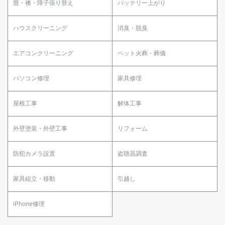
畳・襖・障子張り替え
バッテリー上がり
ハウスクリーニング
消臭・脱臭
エアコンクリーニング
ペット火葬・葬儀
パソコン修理
家具修理
屋根工事
解体工事
外壁塗装・外壁工事
リフォーム
防犯カメラ設置
盗聴器調査
家具組立・移動
引越し
iPhone修理