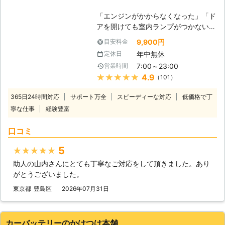
いたします。 【どんな風にカーバッ
「エンジンがかからなくなった」「ド
テリーの問題を解決するのか？】 弊
アを開けても室内ランプがつかない」
社はジャンプスタートを使ってお客様
バッテリーが上がってしまうと車にこ
のカーバッテリーへ電力を注入しま
9,900円
目安料金
のような症状があらわれます。 バッ
す。ジャンプスタートとは、弊社の自
年中無休
定休日
テリーが上がる＝バッテリーに蓄電さ
動車を使ってお客様のバッテリーと接
7:00～23:00
営業時間
れている電気がないので車を動かすこ
続することです。 もし、それで解決
★★★★★
4.9
（101）
とができなくなります。 普段は動い
できなかった場合、バッテリーが寿命
ていた車が突然動かなくなっては大変
の可能性があります。そんなときは、
365日24時間対応
サポート万全
スピーディーな対応
低価格で丁
困りますし、慣れていない方はパニッ
車のバッテリーを交換いたしますので
寧な仕事
経験豊富
クにもなりますよね。 ヒリつく不安
ご安心ください。その他にバッテリー
と焦りの中、どの業者に依頼したらい
液の補充などにも対応しています。
口コミ
いのか判断に迷うことと思います。
弊社はこれらのサービスを提供して、
当社には、「困っている人を助ける」
お客様のお悩みや不安を解決すること
5
★★★★★
という経営理念がございます。 社名
を第一に考えています。もし、カーバ
助人の山内さんにとても丁寧なご対応をして頂きました。あり
にも「救急」とありますように、緊急
ッテリーに関するお悩みがありました
がとうございました。
性の高いトラブルにお困りのお客様を
ら、ぜひ弊社までお電話ください。
いち早くお助けしたいという気持ちが
東京都
豊島区
2026年07月31日
あるからこそ、独自のネットワークを
用いてなるべく早く駆けつけ対応いた
します。 受付も24時間365日おこな
カーバッテリーのかけつけ本舗