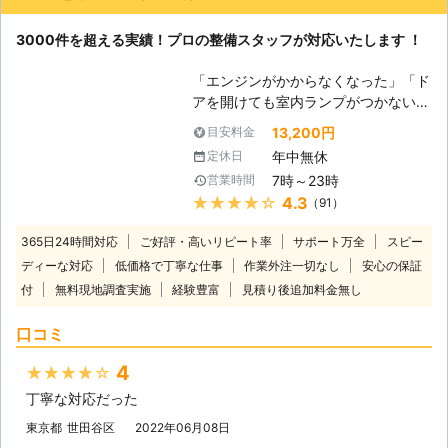
3000件を超える実績！プロの整備スタッフが対応いたします ！
「エンジンがかからなくなった」「ド
アを開けても室内ランプがつかない」
バッテリーが上がってしまうと車にこ
13,200円
目安料金
のような症状があらわれます。 普段
年中無休
定休日
は動いていた車が突然動かなくなって
7時～23時
営業時間
は大変困りますし、慣れていない方は
★★★★★
4.3
（91）
パニックにもなりますよね。 ヒリつ
く不安と焦りの中、どの業者に依頼し
365日24時間対応
ご好評・高いリピート率
サポート万全
スピー
たらいいのか判断に迷うことと思いま
ディーな対応
低価格で丁寧な仕事
作業外注一切なし
安心の保証
す。 そんな時には、日本救急サービ
付
無料現地調査実施
経験豊富
ス(株)までご連絡ください。お客様の
見積り後追加料金無し
もとに最短で駆けつけます。 到着後
口コミ
には車の状態を確認させていただいた
うえで、バッテリー上がりの原因や車
4
★★★★★
の状態、解決するための作業内容や料
金についてご説明させていただき、お
丁寧な対応だった
客様にご納得いただいたうえで作業を
東京都
世田谷区
2022年06月08日
開始いたします。 お見積り後の追加