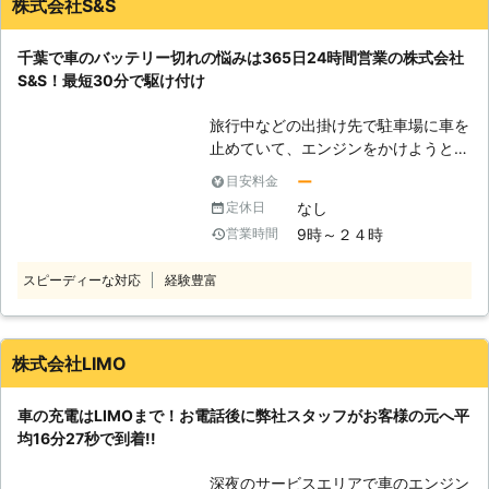
株式会社S&S
短15分で伺いスピード解決できます
30分で対応できるので、バッテリー
よ！近郊エリアで車のバッテリー上が
のトラブルに迅速に解決して、車を走
千葉で車のバッテリー切れの悩みは365日24時間営業の株式会社
りにお困りのときにはご連絡くださ
らせることが可能です。お客様がすぐ
S&S！最短30分で駆け付け
い。
にでも運転ができる状況になるように
努めさせていただきますので、車のバ
旅行中などの出掛け先で駐車場に車を
ッテリーが上がった時はぜひ弊社をご
止めていて、エンジンをかけようとし
利用くださいませ。
たときにエンジンがかからなくて焦っ
ー
目安料金
ていませんか？エンジンがかからない
なし
定休日
ときは、車の充電が切れているかもし
9時～２４時
営業時間
れません。 充電切れの原因は、カー
ナビや車のライトなどのつけっぱなし
スピーディーな対応
経験豊富
です。例えば、東京ディズニーランド
などの旅行が楽しみすぎてエンジンだ
けを切り、カーナビや車のライトの消
し忘れが起きる……なんてことも。 し
株式会社LIMO
かし、人間は誰しもうっかりすること
はあります。まずは早く車を動かせる
車の充電はLIMOまで！お電話後に弊社スタッフがお客様の元へ平
ように、バッテリーの充電を復活させ
均16分27秒で到着!!
てエンジンがかかるようにしましょ
う！もしも車のバッテリーが切れてい
深夜のサービスエリアで車のエンジン