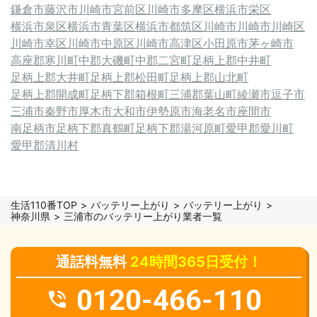
鎌倉市
藤沢市
川崎市宮前区
川崎市多摩区
横浜市栄区
横浜市泉区
横浜市青葉区
横浜市都筑区
川崎市
川崎市川崎区
川崎市幸区
川崎市中原区
川崎市高津区
小田原市
茅ヶ崎市
高座郡寒川町
中郡大磯町
中郡二宮町
足柄上郡中井町
足柄上郡大井町
足柄上郡松田町
足柄上郡山北町
足柄上郡開成町
足柄下郡箱根町
三浦郡葉山町
綾瀬市
逗子市
三浦市
秦野市
厚木市
大和市
伊勢原市
海老名市
座間市
南足柄市
足柄下郡真鶴町
足柄下郡湯河原町
愛甲郡愛川町
愛甲郡清川村
生活110番TOP
バッテリー上がり
バッテリー上がり
神奈川県
三浦市のバッテリー上がり業者一覧
通話料無料
24時間365日受付！
0120-466-110