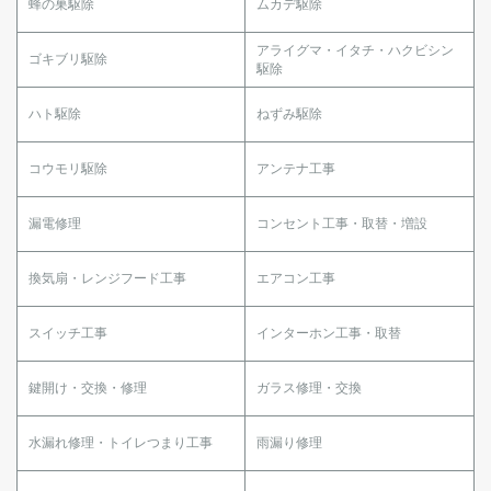
蜂の巣駆除
ムカデ駆除
アライグマ・イタチ・ハクビシン
ゴキブリ駆除
駆除
ハト駆除
ねずみ駆除
コウモリ駆除
アンテナ工事
漏電修理
コンセント工事・取替・増設
換気扇・レンジフード工事
エアコン工事
スイッチ工事
インターホン工事・取替
鍵開け・交換・修理
ガラス修理・交換
水漏れ修理・トイレつまり工事
雨漏り修理