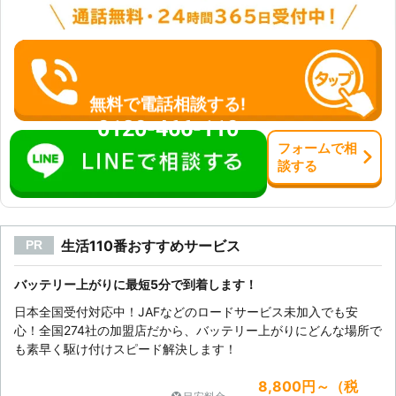
社「サンダーバードインターナショナ
ル」をご利用ください。 弊社は24時
間365日、お客様からの車の“困っ
た”に対応しております。 年中無休で
のサポート体制だからこそ、どこより
も返答が素早く、迅速な対応が期待で
無料で電話相談する!
きます。 お客様の状況を伺い、ロー
0120-466-110
ドサービスを提供いたします。 車の
フォーム
で
相
バッテリー上がりはもちろん、ガス欠
談
する
やタイヤ交換などそれ以外の自動車ト
ラブルもお任せください。 弊社はお
客様の心強い味方として、自動車トラ
ブルを解決しております。 【バッテ
生活110番おすすめサービス
PR
リー寿命は3年！？バッテリー交換を
した方がいい前兆とは？】 車のバッ
テリー寿命は、約2年～3年と言われ
バッテリー上がりに最短5分で到着します！
ています。 以下のような症状を確認
日本全国受付対応中！JAFなどのロードサービス未加入でも安
した際はバッテリーが弱っていますの
心！全国274社の加盟店だから、バッテリー上がりにどんな場所で
で早めのバッテリー交換をおすすめし
も素早く駆け付けスピード解決します！
ます。 ・車のエンジンの掛かりが悪
くなったとき ・ヘッドライトをつけ
8,800円～（税
てもあまり明るくない場合 ・アイド