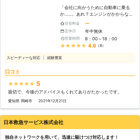
様は仕事の遅刻などのトラブルを軽減
がお客様により良い快適な旅行ライフ
「会社に向かうために自動車に乗る
することができます。もしも車のエン
や快適で明るいカーライフを提供いた
か……。あれ？エンジンがかからな
ジンが止まった場合、弊社までご連絡
します。
い！」 出勤前に車が動かないと、焦
くださいませ。連絡後、弊社スタッフ
ー
目安料金
りますよね。当たり前のように動くと
がお客様の元へ駆けつけて車のバッテ
年中無休
定休日
思っていたので、今から電車で会社に
リーを充電させていただきます。
8：00～18：00
営業時間
行こうにも、遅刻してしまうかもしれ
★★★★★
4.6
（8）
ません。「どうせ遅刻するなら、車が
動くようにしてからにしよう！」そん
スピーディーな対応
経験豊富
なときは弊社「PlayUnity」が高速で
お客様の元へ駆けつけて、お助けしま
口コミ
す！ 【最短5分で駆け付けます】 エ
ンジンがかからない場合、多くはバッ
5
★★★★★
テリーが上がってしまっています。弊
親切で、今後のアドバイスもくれてありがたかったです。
社は、多くのスタッフを至る所に配置
しているので、お客様からお電話いた
愛知県
岡崎市
2021年12月21日
だて最短5分で駆け付けバッテリー上
がりを修復いたします。ちなみに平均
到着時間は約30分なので、早く車を
日本救急サービス株式会社
動くようにしたい方にこそご利用いた
だきたいのです。 また到着後、下記
独自ネットワークを用いて、迅速に駆けつけ対応します！
の方法を用いてお客様のお悩みを解決