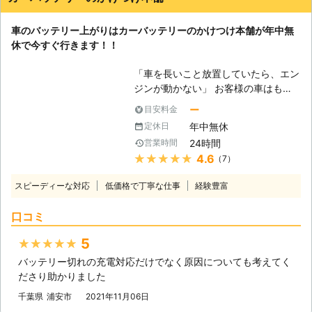
っておりますので、バッテリー上がり
に困っていらっしゃる方はぜひ当社に
車のバッテリー上がりはカーバッテリーのかけつけ本舗が年中無
お問い合わせください。
休で今すぐ行きます！！
「車を長いこと放置していたら、エン
ジンが動かない」 お客様の車はもし
かしたら、バッテリー上がりを起こし
ー
目安料金
ているかもしれません。車は放ってお
年中無休
定休日
いても自然放電をおこなっているの
24時間
営業時間
で、勝手にバッテリー内の電気は消耗
★★★★★
4.6
（7）
していきます。そのため、長いこと車
を動かしていないと、エンジンを動か
スピーディーな対応
低価格で丁寧な仕事
経験豊富
せるだけの電力が無くなってしまうの
です。 もしバッテリーが上がってし
口コミ
まって動かない車は、「ライフ&テク
ノロジーズ」におまかせください。
5
★★★★★
●バッテリー上がりが起きるのにはこ
バッテリー切れの充電対応だけでなく原因についても考えてく
んな原因がある 車の放置だけではな
ださり助かりました
く、バッテリー上がりにはさまざまな
原因があります。下記に紹介していき
千葉県
浦安市
2021年11月06日
ますので、思いあたる例がありました