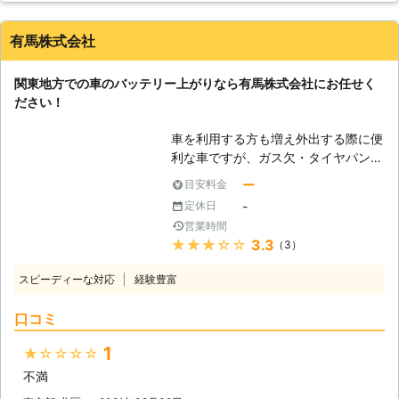
らご参考くださいませ。 ①ライトの
つけっぱなしによる、電力消費 ②マ
有馬株式会社
イナス20℃以下の気温による、バッ
テリーの性能低下 ③エンジンを止め
関東地方での車のバッテリー上がりなら有馬株式会社にお任せく
た状態でエアコンを使いすぎてしまっ
ださい！
た ④半ドアで室内灯がついたまま
⑤バッテリー液が不足していた ⑥バ
車を利用する方も増え外出する際に便
ッテリーの劣化 上記がバッテリー上
利な車ですが、ガス欠・タイヤパン
がりの原因となる、事象です。「あ
ク・バッテリー上がりなど、車に関す
っ！これが原因かも！」という例は、
ー
目安料金
るトラブルは多いです。 その中でも
ありましたでしょうか。このような状
-
定休日
車のバッテリー上がりに関する問題
況を避けるためにも、参考にしてみて
営業時間
は、依頼数の最も多いトラブルです。
くださいませ。 ●ジャンプスタート
★★★★★
3.3
（3）
外出先で突然エンジンが動かなくなっ
による復旧！適切な作業で迅速に車を
て立ち往生してしまう方もいます。
動かします 弊社はお客様の車を、ジ
スピーディーな対応
経験豊富
急にそのようなトラブルが発生してし
ャンプスタートという手法を使って動
まっては焦ってしまいますよね。
けるようにします。ジャンプスタート
口コミ
「セルモーターが動かずエンジンが掛
とは、車にエンジンを動かす程度の電
からない」 「ヘッドライトやハザー
力を送りこむ作業です。作業手順は以
1
★★★★★
ドランプが点かない」 「パワーウィ
下の通りです。 ・作業手順 ①電気を
不満
ンドウやラジオなど電装品が動かな
送る用のジャンプスターターもしくは