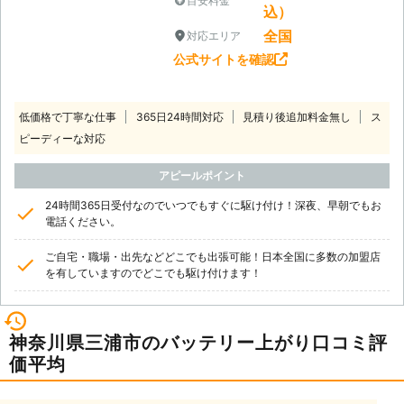
目安料金
込）
リングストップする頻度が減っている
全国
対応エリア
とき 弊社はバッテリー上がりだけで
なく、バッテリーの交換にもしっかり
公式サイトを確認
と対応します。 上記のような症状が
見られた際は、弊社までお気軽にご相
談ください。 弊社「サンダーバード
低価格で丁寧な仕事
365日24時間対応
見積り後追加料金無し
ス
インターナショナル」は自働車のレス
ピーディーな対応
キュー隊。 バッテリーのことで何か
ございましたら、お気軽にご連絡くだ
アピールポイント
さい。 自動車整備のスペシャリスト
24時間365日受付なのでいつでもすぐに駆け付け！深夜、早朝でもお
が対応させていただきます。
電話ください。
ご自宅・職場・出先などどこでも出張可能！日本全国に多数の加盟店
を有していますのでどこでも駆け付けます！
神奈川県三浦市のバッテリー上がり口コミ評
価平均