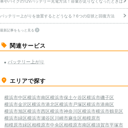
車やバイクの12Vバッテリー充電方法！容量が足りなくなったときは
バッテリー上がりを放置するとどうなる？6つの症状と回復方法
最新記事をもっと見る
関連サービス
バッテリー上がり
エリアで探す
横浜市中区
横浜市南区
横浜市保土ケ谷区
横浜市磯子区
横浜市金沢区
横浜市港北区
横浜市戸塚区
横浜市港南区
横浜市旭区
横浜市西区
横浜市神奈川区
横浜市
横浜市鶴見区
横浜市緑区
横浜市瀬谷区
川崎市麻生区
相模原市
相模原市緑区
相模原市中央区
相模原市南区
横須賀市
平塚市