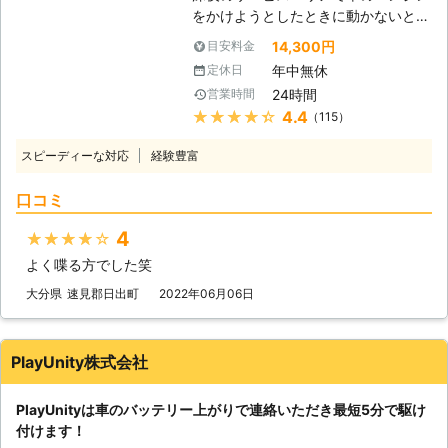
たら、弊社「株式会社S&S」にご依頼
をかけようとしたときに動かないと、
ください！ 【最短30分駆けつけ可
困ってしまいますよね。エンジンがか
能！緊急事態だからこそ365日24時
14,300円
目安料金
からなければ自宅にも帰れない、観光
間迅速に駆けつけます】 株式会社
年中無休
定休日
もできないので八方塞がりです。 そ
S&Sは、千葉県内であれば最短30分
24時間
営業時間
んなときこそ、弊社「LＩMO」がお
でお客さまの元へ駆けつけることがで
★★★★★
4.4
（115）
客様の元へすぐに駆けつけてお助けし
きます。弊社はすぐにお客様の元へ駆
ます！ 弊社の強みは、お客様からお
けつけられるように、工具などの準備
スピーディーな対応
経験豊富
電話をいただいたてから平均16分27
を万全にして待機しています。だから
秒でお客さまの元へ駆け付けることで
こそ、最短30分で駆け付けることが
口コミ
す。弊社は10万件以上の実績を積ん
可能なのです。 お客様のもとへ最短
できたからこそ、どのルートを使えば
で駆け付けることで、損なった観光気
4
★★★★★
最短でお客様の元にいけるか見極める
分やイライラなどのストレスを最小限
よく喋る方でした笑
ことができます。 例えば、同じこと
に抑えることができますよ。 さらに
を何度も反復すると、作業内容を覚え
大分県
速見郡日出町
2022年06月06日
株式会社S&Sは365日24時間対応して
てすぐに答えを出せるようになります
います。 深夜や祝日、元旦などの時
よね。弊社も、多くのお客様のもとへ
間帯に車のバッテリーが切れてしまっ
駆けつけるときに何度も道を検索し車
ても、弊社ならいつでも対応すること
PlayUnity株式会社
を走らせて参りました。だからこそ、
ができるので、お客様の「目的地に行
平均16分27秒でお客様の元へ駆けつ
けなくなるかも……」という問題を解
PlayUnityは車のバッテリー上がりで連絡いただき最短5分で駆け
けられるようになったのです。 この
消いたします。 もしも車のバッテリ
付けます！
時間で駆け付けることによって、お客
ーが切れたら株式会社S&Sまで！弊社