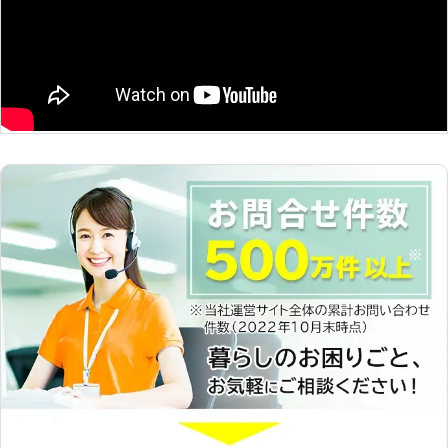
ん。 また、自動車の種類によって
可能！出先のバッテリー切れにも対応
は、供給する電気の電圧も異なってき
可能！ 弊社は無料で、電話相談と出
ます。 電圧の違う車同士で電気を供
張対応をおこなっています。そのた
給してしまえば、電圧が足りず動かな
め、運転中や出先のバッテリー切れに
かったりします。 逆に供給する電圧
も臨機応変に対応することが可能で
が大きすぎればバッテリーの劣化に繋
す。もし運転中にバッテリーが上がっ
がり、最悪の場合だと火災などの事故
てしまっても気軽に相談ができるの
の原因になることも……。 そのため、
で、お客様に安心していただくことが
安心安全なバッテリー復旧をお求めな
できます。
らば、弊社にお任せください。 自動
車整備のプロが、乗用車やトラックな
どの種類に応じた電圧で電気を供給し
ます。 【自動車トラブルならロード
サービス！24時間365日サポート】
車のトラブルはいつどのような状況で
発生するか分かりません。 仕事や買
い物など、普段から車を使用している
人にとって、突然車が使えなくなると
困ってしまいますよね。 そのため、
少しでも早く問題を解決したいと思う
方も多いはず。 そのようなときは弊