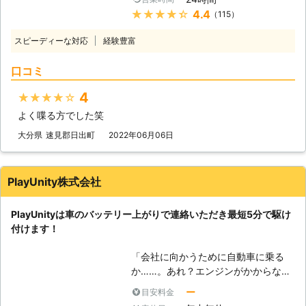
んなときこそ、弊社「LＩMO」がお
でお客さまの元へ駆けつけることがで
★★★★★
4.4
（115）
客様の元へすぐに駆けつけてお助けし
きます。弊社はすぐにお客様の元へ駆
ます！ 弊社の強みは、お客様からお
けつけられるように、工具などの準備
スピーディーな対応
経験豊富
電話をいただいたてから平均16分27
を万全にして待機しています。だから
秒でお客さまの元へ駆け付けることで
こそ、最短30分で駆け付けることが
口コミ
す。弊社は10万件以上の実績を積ん
可能なのです。 お客様のもとへ最短
できたからこそ、どのルートを使えば
で駆け付けることで、損なった観光気
4
★★★★★
最短でお客様の元にいけるか見極める
分やイライラなどのストレスを最小限
よく喋る方でした笑
ことができます。 例えば、同じこと
に抑えることができますよ。 さらに
を何度も反復すると、作業内容を覚え
大分県
速見郡日出町
2022年06月06日
株式会社S&Sは365日24時間対応して
てすぐに答えを出せるようになります
います。 深夜や祝日、元旦などの時
よね。弊社も、多くのお客様のもとへ
間帯に車のバッテリーが切れてしまっ
駆けつけるときに何度も道を検索し車
ても、弊社ならいつでも対応すること
PlayUnity株式会社
を走らせて参りました。だからこそ、
ができるので、お客様の「目的地に行
平均16分27秒でお客様の元へ駆けつ
けなくなるかも……」という問題を解
PlayUnityは車のバッテリー上がりで連絡いただき最短5分で駆け
けられるようになったのです。 この
消いたします。 もしも車のバッテリ
付けます！
時間で駆け付けることによって、お客
ーが切れたら株式会社S&Sまで！弊社
様は仕事の遅刻などのトラブルを軽減
がお客様により良い快適な旅行ライフ
「会社に向かうために自動車に乗る
することができます。もしも車のエン
や快適で明るいカーライフを提供いた
か……。あれ？エンジンがかからな
ジンが止まった場合、弊社までご連絡
します。
い！」 出勤前に車が動かないと、焦
くださいませ。連絡後、弊社スタッフ
ー
目安料金
りますよね。当たり前のように動くと
がお客様の元へ駆けつけて車のバッテ