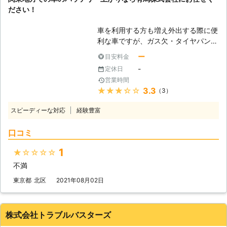
た状態でエアコンを使いすぎてしまっ
ださい！
た ④半ドアで室内灯がついたまま
⑤バッテリー液が不足していた ⑥バ
車を利用する方も増え外出する際に便
ッテリーの劣化 上記がバッテリー上
利な車ですが、ガス欠・タイヤパン
がりの原因となる、事象です。「あ
ク・バッテリー上がりなど、車に関す
っ！これが原因かも！」という例は、
ー
目安料金
るトラブルは多いです。 その中でも
ありましたでしょうか。このような状
-
定休日
車のバッテリー上がりに関する問題
況を避けるためにも、参考にしてみて
営業時間
は、依頼数の最も多いトラブルです。
くださいませ。 ●ジャンプスタート
★★★★★
3.3
（3）
外出先で突然エンジンが動かなくなっ
による復旧！適切な作業で迅速に車を
て立ち往生してしまう方もいます。
動かします 弊社はお客様の車を、ジ
スピーディーな対応
経験豊富
急にそのようなトラブルが発生してし
ャンプスタートという手法を使って動
まっては焦ってしまいますよね。
けるようにします。ジャンプスタート
口コミ
「セルモーターが動かずエンジンが掛
とは、車にエンジンを動かす程度の電
からない」 「ヘッドライトやハザー
力を送りこむ作業です。作業手順は以
1
★★★★★
ドランプが点かない」 「パワーウィ
下の通りです。 ・作業手順 ①電気を
不満
ンドウやラジオなど電装品が動かな
送る用のジャンプスターターもしくは
い」 このような症状が出た際は、車
東京都
北区
2021年08月02日
救護車を用意（以後ジャンプスタータ
のバッテリーが上がってしまっている
ーで統一） ②ジャンプスターターを
可能性があります。 自分でバッテリ
ブースターケーブルでバッテリーに繋
ー上がりの対処をおこなうこともでき
株式会社トラブルバスターズ
ぐ ③ジャンプスターターでバッテリ
ますが、接続箇所や方法を間違えてし
ーにエンジンがかかる程度の電気を送