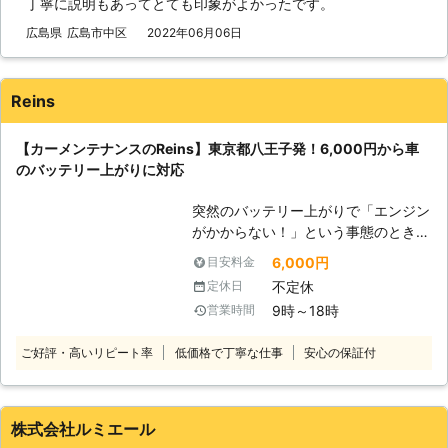
丁寧に説明もあってとても印象がよかったです。
てしまったからです。車のエンジンは
バッテリー内の電気を利用して動きだ
広島県
広島市中区
2022年06月06日
すので、バッテリー内の電気がなくな
ってしまうと、車は動かなくなりま
す。 またエンジンだけではなくカー
Reins
ナビやオーディオといった、電気を利
用する電装部品もバッテリー切れによ
【カーメンテナンスのReins】東京都八王子発！6,000円から車
って動かなくなってしまいます。
のバッテリー上がりに対応
●24時間365日で対応可能！突然の事
態にも安心して作業を依頼することが
突然のバッテリー上がりで「エンジン
できます 車のバッテリーが上がって
がかからない！」という事態のとき、
しまったことに気づくのは、車を運転
頼れる業者を知っていると安心です。
しようとしたけれどうんともすんとも
6,000円
目安料金
普段は車の出張点検やクリーニングを
動かないときです。実際に運転をしよ
不定休
定休日
おこなうReinsですが、都内から神奈
うとしたその瞬間に気が付くので、時
9時～18時
営業時間
川・埼玉まで車のバッテリー上がりに
間的に余裕がないことも多いでしょ
対応しています。急なトラブル時には
う。 そんなときこそ、弊社「株式会
ご好評・高いリピート率
低価格で丁寧な仕事
安心の保証付
ご連絡ください！ ●バッテリー上が
社クイックキャット」の出番です！弊
りに駆けつけ！エンジン始動サポート
社は、24時間365日対応していま
・ライトをつけっぱなしにした ・車
す。毎日いつでもお客様のご依頼に備
に数か月乗っていなかった ・バッテ
えて準備しているからこそ、お客様か
株式会社ルミエール
リーが古くなってしまった このよう
らご連絡があったときに迅速に駆けつ