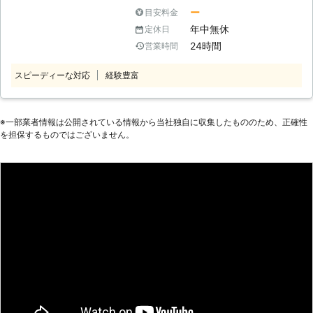
い。 有馬株式会社は車のバッテリー
ッテリーが上がってしまい車のエンジ
車が動かない……しまった！車が半ド
います。 ●バッテリーの充電は自分
ー
目安料金
トラブルや車やバイクのパンクでお困
ンが掛からず、身動きが取れな
アで室内灯がつきっぱなしではない
でおこなうと危険です 「車のバッテ
年中無休
定休日
りの方に対応している業者です。 東
い……」 そのようなバッテリートラブ
か！」という状況でバッテリー上がり
リーが上がったらすぐに何とかした
24時間
営業時間
京都府中市に拠点を構えていますの
ルでお困りの際は、弊社「サンダーバ
で困ったときは、ぜひ弊社のことを思
い」と思う方もいるでしょう。しか
で、お困りの際はご連絡ください。
ードインターナショナル」にお任せく
い出していただければ幸いです。 上
し、バッテリーの充電を知識がないま
スピーディーな対応
経験豊富
ださい。 車のレスキュー隊としてバ
記のような方法で、弊社はお客様のバ
まおこなうと、命の危険にさらされる
ッテリー上がりやガス欠で身動きが取
ッテリー上がりの復旧に力添えをさせ
おそれもあるのです。 車のバッテリ
れないお客様のもとまでお伺いし、問
ていただいています。お客様は愛車が
ー上がりは、市販のポータブルバッテ
題解決に努めます。 【バッテリー上
※⼀部業者情報は公開されている情報から当社独⾃に収集したもののため、正確性
急に動かなくなってしまい、気が動転
リーを使うことで充電できます。この
を担保するものではございません。
がりもお任せ！幅広い車両を取り扱う
していらっしゃると思います。我々は
ポータブルバッテリーで充電をするた
弊社だから可能な適切な処置】 車の
少しでも早く車を動かせるようにし
めには車のバッテリーにつなげる必要
バッテリーが上がった際に電気を供給
て、お客様が元の生活に戻れるように
があります。しかし、この接続の順番
する方法としてジャンプスタートがあ
努めさせていただきますので、気軽に
を間違えてしまうと、引火して爆発を
ります。 このジャンプスタートは、
ご相談くださいませ。
引き起こしてしまうことがあるので
車にエンジンを掛けさせるだけの電力
す。 安全にバッテリー充電をするた
を分け与える応急処置。 バッテリー
めにも、不用意に自分で作業をせずプ
の残量問題が解決する訳ではありませ
ロに依頼しましょう。 ●出張対応が
ん。 また、自動車の種類によって
可能！出先のバッテリー切れにも対応
は、供給する電気の電圧も異なってき
可能！ 弊社は無料で、電話相談と出
ます。 電圧の違う車同士で電気を供
張対応をおこなっています。そのた
給してしまえば、電圧が足りず動かな
め、運転中や出先のバッテリー切れに