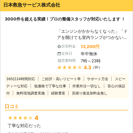
日本救急サービス株式会社
3000件を超える実績！プロの整備スタッフが対応いたします ！
「エンジンがかからなくなった」「ド
アを開けても室内ランプがつかない」
バッテリーが上がってしまうと車にこ
13,200円
目安料金
のような症状があらわれます。 普段
年中無休
定休日
は動いていた車が突然動かなくなって
7時～23時
営業時間
は大変困りますし、慣れていない方は
★★★★★
4.3
（91）
パニックにもなりますよね。 ヒリつ
く不安と焦りの中、どの業者に依頼し
365日24時間対応
ご好評・高いリピート率
サポート万全
スピー
たらいいのか判断に迷うことと思いま
ディーな対応
低価格で丁寧な仕事
作業外注一切なし
安心の保証
す。 そんな時には、日本救急サービ
付
無料現地調査実施
経験豊富
ス(株)までご連絡ください。お客様の
見積り後追加料金無し
もとに最短で駆けつけます。 到着後
口コミ
には車の状態を確認させていただいた
うえで、バッテリー上がりの原因や車
4
★★★★★
の状態、解決するための作業内容や料
金についてご説明させていただき、お
丁寧な対応だった
客様にご納得いただいたうえで作業を