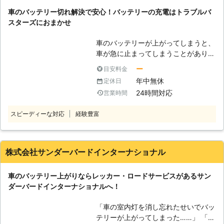
まうと感電や火災原因にもなるため、
り込む ④エンジンが動き出す 「え、
車のバッテリー切れ解決で安心！バッテリーの充電はトラブルバ
専門の業者に依頼するのがおすすめで
これくらいの作業なら普段から装置を
スターズにおまかせ
す。 私達「有馬株式会社」は、車の
積み込んでおけば自分でもできそ
バッテリー上がりに対応していますの
う……」と思うかもしれません。しか
車のバッテリーが上がってしまうと、
で、安心安全に作業をおこなってほし
し、やりなれていない作業ではケーブ
車が急に止まってしまうことがありま
い際は、私達までお問い合わせくださ
ルをつなぎ間違い、感電してしまうお
す。山の中などの夜道で人があまりい
い。 【関東地方で対応！タイヤのパ
ー
目安料金
それがあるのです。弊社にジャンプス
ないところでバッテリーが上がってし
ンク修理もお任せください】 有馬株
年中無休
定休日
タート作業をご依頼いただければ、お
まうと、いつ復旧できるかわからなく
式会社は、東京都・埼玉県・千葉県・
客様が感電することなく無事にエンジ
24時間対応
営業時間
てとても心細いでしょう。 「できる
神奈川県にて車のバッテリー上がりで
ンをかけることができますよ。 ●年
なら車のバッテリー上がりを少しでも
お困りの方に対応しております。 経
中無休で対応可能！車のバッテリー上
スピーディーな対応
経験豊富
早く復旧させたい……」そんなときこ
験豊富なスタッフが、正しい手順でそ
がりがいつ起こってもいいように待機
そ、「株式会社トラブルバスターズ」
の車に合った電圧で電力を供給し、エ
します 業者に作業を依頼しようと思
にご相談くださいませ！ ●車のバッ
ンジンをかけるお手伝いをいたしま
っても、休業日だったら連絡が取れず
テリーが上がったらとどうなるのか
株式会社サンダーバードインターナショナル
す。 バッテリーの交換時期などお車
に途方に暮れてしまいますよね。車の
バッテリーが切れると、車が動かなく
に関してご相談をご希望のときのもお
バッテリー上がりは、お客様の身にい
なってしまいます。車のバッテリーは
任せください。 有馬株式会社では、
車のバッテリー上がりならレッカー・ロードサービスがあるサン
つ起こるのかわかりません。弊社はお
電気を溜める役割をしていて、この電
車やバイクのパンク修理にも対応可能
ダーバードインターナショナルへ！
客様の身にトラブルが起きたときに、
気の力を利用してエンジンを回して車
です。 外出中にタイヤがパンクして
すぐ対応できるよう365日無休で対応
は走っているのです。そのため、バッ
しまい走行できなくなってしまった際
「車の室内灯を消し忘れたせいでバッ
しております。 「土曜日にちょっと
テリー内の電気が切れてしまうと、車
は、お気軽に私達までご相談くださ
テリーが上がってしまった……」 「バ
温泉でも入りに行こうかと思ったら、
を走らせることができなくなってしま