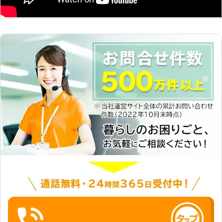
かったりします。 逆に供給する電圧
も臨機応変に対応することが可能で
が大きすぎればバッテリーの劣化に繋
す。もし運転中にバッテリーが上がっ
がり、最悪の場合だと火災などの事故
てしまっても気軽に相談ができるの
の原因になることも……。 そのため、
で、お客様に安心していただくことが
安心安全なバッテリー復旧をお求めな
できます。
らば、弊社にお任せください。 自動
車整備のプロが、乗用車やトラックな
どの種類に応じた電圧で電気を供給し
ます。 【自動車トラブルならロード
サービス！24時間365日サポート】
車のトラブルはいつどのような状況で
発生するか分かりません。 仕事や買
い物など、普段から車を使用している
人にとって、突然車が使えなくなると
困ってしまいますよね。 そのため、
少しでも早く問題を解決したいと思う
方も多いはず。 そのようなときは弊
社「サンダーバードインターナショナ
ル」をご利用ください。 弊社は24時
間365日、お客様からの車の“困っ
た”に対応しております。 年中無休で
のサポート体制だからこそ、どこより