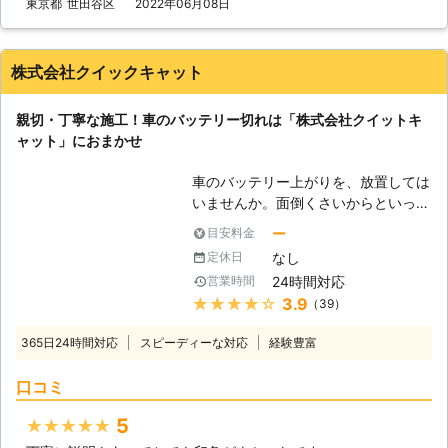
東京都
世田谷区
2022年06月08日
開始いたします。 お見積り後の追加
料金は発生しませんのでご安心くださ
い。 出張無料となります。お気軽に
株式会社クイックキャット
お問い合わせ下さい。
親切・丁寧な施工！車のバッテリー切れは「株式会社クイットキ
ャット」におまかせ
車のバッテリー上がりを、放置しては
いませんか。面倒くさいからといって
バッテリー上がりを放置してしまう
ー
目安料金
と、タンク内のガソリンが固まって詰
なし
定休日
まりを引き起こす恐れがあります。そ
24時間対応
営業時間
のため、車のバッテリー上がりはすぐ
★★★★★
3.9
（39）
にでも解消する必要があるのです。
もしも車のバッテリー切れが起きたと
365日24時間対応
スピーディーな対応
経験豊富
きは、「株式会社クイックキャット」
におまかせください！ ●車のバッテ
口コミ
リーが上がるのは充電がなくなったか
ら 車のバッテリーが上がってしまう
5
★★★★★
のは、バッテリー内の充電が無くなっ