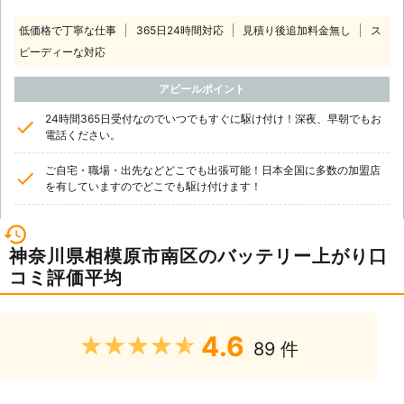
見られた際は、弊社までお気軽にご相
談ください。 弊社「サンダーバード
低価格で丁寧な仕事
365日24時間対応
見積り後追加料金無し
ス
インターナショナル」は自働車のレス
ピーディーな対応
キュー隊。 バッテリーのことで何か
ございましたら、お気軽にご連絡くだ
アピールポイント
さい。 自動車整備のスペシャリスト
24時間365日受付なのでいつでもすぐに駆け付け！深夜、早朝でもお
が対応させていただきます。
電話ください。
ご自宅・職場・出先などどこでも出張可能！日本全国に多数の加盟店
を有していますのでどこでも駆け付けます！
神奈川県相模原市南区のバッテリー上がり口
コミ評価平均
4.6
★★★★★
89 件