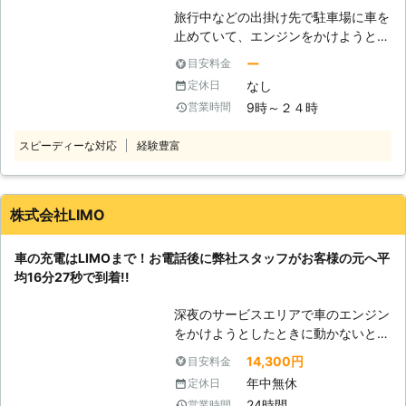
ら、一度プロに見てほしい」「最近車
旅行中などの出掛け先で駐車場に車を
の調子が悪いから、うちまで点検に来
止めていて、エンジンをかけようとし
てくれないかな」そんなときはお任せ
たときにエンジンがかからなくて焦っ
ください。 短時間でもしっかり点検
ー
目安料金
ていませんか？エンジンがかからない
を実施し、お客様の安全なカーライフ
なし
定休日
ときは、車の充電が切れているかもし
をサポート！エンジンルーム内からタ
9時～２４時
営業時間
れません。 充電切れの原因は、カー
イヤ・オイルなどの保安点検、運転席
ナビや車のライトなどのつけっぱなし
での動作確認もおこないます。 バッ
スピーディーな対応
経験豊富
です。例えば、東京ディズニーランド
テリー上がり以外のときでも、気軽に
などの旅行が楽しみすぎてエンジンだ
ご依頼くださいね。
けを切り、カーナビや車のライトの消
し忘れが起きる……なんてことも。 し
株式会社LIMO
かし、人間は誰しもうっかりすること
はあります。まずは早く車を動かせる
車の充電はLIMOまで！お電話後に弊社スタッフがお客様の元へ平
ように、バッテリーの充電を復活させ
均16分27秒で到着!!
てエンジンがかかるようにしましょ
う！もしも車のバッテリーが切れてい
深夜のサービスエリアで車のエンジン
たら、弊社「株式会社S&S」にご依頼
をかけようとしたときに動かないと、
ください！ 【最短30分駆けつけ可
困ってしまいますよね。エンジンがか
能！緊急事態だからこそ365日24時
14,300円
目安料金
からなければ自宅にも帰れない、観光
間迅速に駆けつけます】 株式会社
年中無休
定休日
もできないので八方塞がりです。 そ
S&Sは、千葉県内であれば最短30分
24時間
営業時間