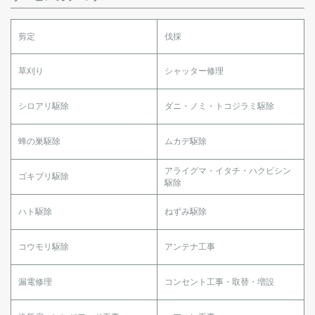
剪定
伐採
草刈り
シャッター修理
シロアリ駆除
ダニ・ノミ・トコジラミ駆除
蜂の巣駆除
ムカデ駆除
アライグマ・イタチ・ハクビシン
ゴキブリ駆除
駆除
ハト駆除
ねずみ駆除
コウモリ駆除
アンテナ工事
漏電修理
コンセント工事・取替・増設