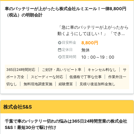
なとき、車のバッテリー上がりが起こ
けることができるのです。 また最短
車のバッテリーが上がったら株式会社ルミエール！一律8,800円
りやすいです。エンジンが動かず困っ
30分で対応できるので、バッテリー
（税込）の明朗会計
たときには、当店にお任せください。
のトラブルに迅速に解決して、車を走
お客様の元に出張し、エンジン始動
らせることが可能です。お客様がすぐ
「急に車のバッテリーが上がったから
（ジャンプスタート）をおこないま
にでも運転ができる状況になるように
動くようにしてほしい！」 「できる
す！ご相談から受け付けていますので
努めさせていただきますので、車のバ
だけ安く・早くジャンプスタートして
「これってバッテリー上がり？」とい
8,800円
目安料金
ッテリーが上がった時はぜひ弊社をご
くれる業者を探している」 そんなと
うときはご連絡ください。 ●対応地
無休
定休日
利用くださいませ。
きは株式会社ルミエールにお任せくだ
域は出張費無料！6,000円から対応
10：00～19：00
営業時間
さい！ 車が動かないお客様のもとに
東京都八王子市に拠点をおき都内から
駆けつけて、ジャンプスタートでエン
神奈川・埼玉・山梨（一部）まで対応
365日24時間対応
ご好評・高いリピート率
キャンセル料なし
サ
ジンがかかるようお手伝い！突然のバ
しており、出張費無料です。 車のバ
ポート万全
スピーディーな対応
低価格で丁寧な仕事
作業外注一
ッテリー上がりでお困りのところを解
ッテリー上がり対処は6,000円から対
決します。 国産乗用車の対応のみに
切なし
無料現地調査実施
経験豊富
見積り後追加料金無し
応していますので「料金の目安がなく
限定することで低価格を実現し、出張
て不安」という心配もありません。営
費無料の一律8,800円（税込）でお客
業時間外や対応地域外でも対応できま
様の元に伺います。 足立区内なら最
すので、ご依頼お待ちしています。
株式会社S&S
短15分で伺いスピード解決できます
●車の出張点検にも対応！短時間でも
よ！近郊エリアで車のバッテリー上が
しっかり点検 当店は普段、車の出張
千葉で車のバッテリー切れの悩みは365日24時間営業の株式会社
りにお困りのときにはご連絡くださ
点検や車内・外のクリーニングを承っ
S&S！最短30分で駆け付け
い。
ています。「しばらく乗っていないか