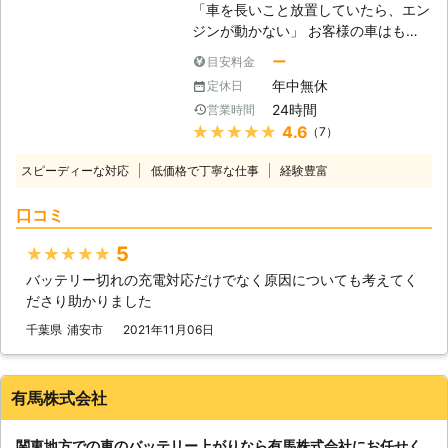
「車を長いこと放置していたら、エン
ジンが動かない」 お客様の車はもし
かしたら、バッテリー上がりを起こし
ー
目安料金
ているかもしれません。車は放ってお
年中無休
定休日
いても自然放電をおこなっているの
24時間
営業時間
で、勝手にバッテリー内の電気は消耗
★★★★★
4.6
（7）
していきます。そのため、長いこと車
を動かしていないと、エンジンを動か
スピーディーな対応
低価格で丁寧な仕事
経験豊富
せるだけの電力が無くなってしまうの
です。 もしバッテリーが上がってし
口コミ
まって動かない車は、「ライフ&テク
ノロジーズ」におまかせください。
5
★★★★★
●バッテリー上がりが起きるのにはこ
バッテリー切れの充電対応だけでなく原因についても考えてく
んな原因がある 車の放置だけではな
ださり助かりました
く、バッテリー上がりにはさまざまな
原因があります。下記に紹介していき
千葉県
浦安市
2021年11月06日
ますので、思いあたる例がありました
らご参考くださいませ。 ①ライトの
つけっぱなしによる、電力消費 ②マ
有馬株式会社
イナス20℃以下の気温による、バッ
テリーの性能低下 ③エンジンを止め
関東地方での車のバッテリー上がりなら有馬株式会社にお任せく