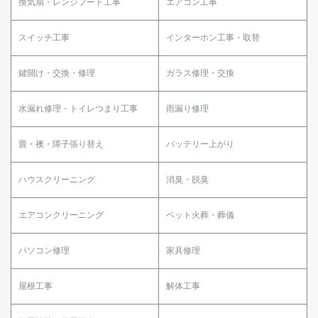
換気扇・レンジフード工事
エアコン工事
スイッチ工事
インターホン工事・取替
鍵開け・交換・修理
ガラス修理・交換
水漏れ修理・トイレつまり工事
雨漏り修理
畳・襖・障子張り替え
バッテリー上がり
ハウスクリーニング
消臭・脱臭
エアコンクリーニング
ペット火葬・葬儀
パソコン修理
家具修理
屋根工事
解体工事