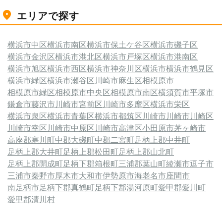
エリアで探す
横浜市中区
横浜市南区
横浜市保土ケ谷区
横浜市磯子区
横浜市金沢区
横浜市港北区
横浜市戸塚区
横浜市港南区
横浜市旭区
横浜市西区
横浜市神奈川区
横浜市
横浜市鶴見区
横浜市緑区
横浜市瀬谷区
川崎市麻生区
相模原市
相模原市緑区
相模原市中央区
相模原市南区
横須賀市
平塚市
鎌倉市
藤沢市
川崎市宮前区
川崎市多摩区
横浜市栄区
横浜市泉区
横浜市青葉区
横浜市都筑区
川崎市
川崎市川崎区
川崎市幸区
川崎市中原区
川崎市高津区
小田原市
茅ヶ崎市
高座郡寒川町
中郡大磯町
中郡二宮町
足柄上郡中井町
足柄上郡大井町
足柄上郡松田町
足柄上郡山北町
足柄上郡開成町
足柄下郡箱根町
三浦郡葉山町
綾瀬市
逗子市
三浦市
秦野市
厚木市
大和市
伊勢原市
海老名市
座間市
南足柄市
足柄下郡真鶴町
足柄下郡湯河原町
愛甲郡愛川町
愛甲郡清川村