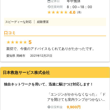
年中無休
定休日
思っていたので、今から電車で会社に
リーを充電させていただきます。
8：00～18：00
営業時間
行こうにも、遅刻してしまうかもしれ
★★★★★
4.6
（8）
ません。「どうせ遅刻するなら、車が
動くようにしてからにしよう！」そん
スピーディーな対応
経験豊富
なときは弊社「PlayUnity」が高速で
お客様の元へ駆けつけて、お助けしま
口コミ
す！ 【最短5分で駆け付けます】 エ
ンジンがかからない場合、多くはバッ
5
★★★★★
テリーが上がってしまっています。弊
親切で、今後のアドバイスもくれてありがたかったです。
社は、多くのスタッフを至る所に配置
しているので、お客様からお電話いた
愛知県
岡崎市
2021年12月21日
だて最短5分で駆け付けバッテリー上
がりを修復いたします。ちなみに平均
到着時間は約30分なので、早く車を
日本救急サービス株式会社
動くようにしたい方にこそご利用いた
だきたいのです。 また到着後、下記
独自ネットワークを用いて、迅速に駆けつけ対応します！
の方法を用いてお客様のお悩みを解決
いたします。 【どんな風にカーバッ
「エンジンがかからなくなった」「ド
テリーの問題を解決するのか？】 弊
アを開けても室内ランプがつかない」
社はジャンプスタートを使ってお客様
バッテリーが上がってしまうと車にこ
のカーバッテリーへ電力を注入しま
9,900円
目安料金
のような症状があらわれます。 バッ