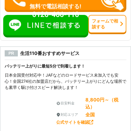
も返答が素早く、迅速な対応が期待で
無料で電話相談する!
きます。 お客様の状況を伺い、ロー
0120-466-110
ドサービスを提供いたします。 車の
フォーム
で
相
バッテリー上がりはもちろん、ガス欠
談
する
やタイヤ交換などそれ以外の自動車ト
ラブルもお任せください。 弊社はお
客様の心強い味方として、自動車トラ
ブルを解決しております。 【バッテ
生活110番おすすめサービス
PR
リー寿命は3年！？バッテリー交換を
した方がいい前兆とは？】 車のバッ
テリー寿命は、約2年～3年と言われ
バッテリー上がりに最短5分で到着します！
ています。 以下のような症状を確認
日本全国受付対応中！JAFなどのロードサービス未加入でも安
した際はバッテリーが弱っていますの
心！全国274社の加盟店だから、バッテリー上がりにどんな場所で
で早めのバッテリー交換をおすすめし
も素早く駆け付けスピード解決します！
ます。 ・車のエンジンの掛かりが悪
くなったとき ・ヘッドライトをつけ
8,800円～（税
てもあまり明るくない場合 ・アイド
目安料金
込）
リングストップする頻度が減っている
全国
対応エリア
とき 弊社はバッテリー上がりだけで
なく、バッテリーの交換にもしっかり
公式サイトを確認
と対応します。 上記のような症状が