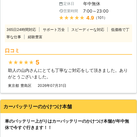
す。ジャンプスタートとは、弊社の自
年中無休
定休日
テリーが上がる＝バッテリーに蓄電さ
動車を使ってお客様のバッテリーと接
7:00～23:00
営業時間
れている電気がないので車を動かすこ
続することです。 もし、それで解決
★★★★★
4.9
（101）
とができなくなります。 普段は動い
できなかった場合、バッテリーが寿命
ていた車が突然動かなくなっては大変
の可能性があります。そんなときは、
365日24時間対応
サポート万全
スピーディーな対応
低価格で丁
困りますし、慣れていない方はパニッ
車のバッテリーを交換いたしますので
寧な仕事
経験豊富
クにもなりますよね。 ヒリつく不安
ご安心ください。その他にバッテリー
と焦りの中、どの業者に依頼したらい
液の補充などにも対応しています。
口コミ
いのか判断に迷うことと思います。
弊社はこれらのサービスを提供して、
当社には、「困っている人を助ける」
お客様のお悩みや不安を解決すること
5
★★★★★
という経営理念がございます。 社名
を第一に考えています。もし、カーバ
助人の山内さんにとても丁寧なご対応をして頂きました。あり
にも「救急」とありますように、緊急
ッテリーに関するお悩みがありました
がとうございました。
性の高いトラブルにお困りのお客様を
ら、ぜひ弊社までお電話ください。
いち早くお助けしたいという気持ちが
東京都
豊島区
2026年07月31日
あるからこそ、独自のネットワークを
用いてなるべく早く駆けつけ対応いた
します。 受付も24時間365日おこな
カーバッテリーのかけつけ本舗
っておりますので、バッテリー上がり
に困っていらっしゃる方はぜひ当社に
車のバッテリー上がりはカーバッテリーのかけつけ本舗が年中無
お問い合わせください。
休で今すぐ行きます！！