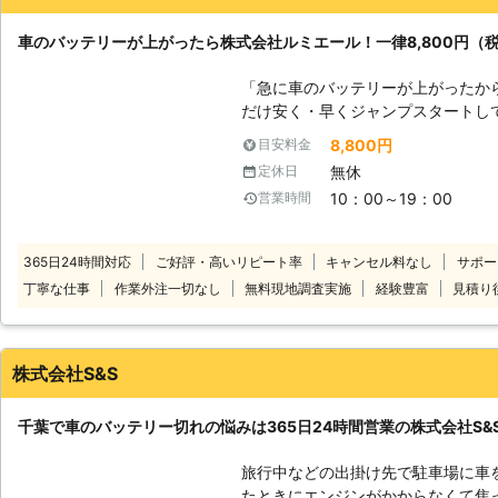
できるので、バッテリーのトラブル
可能です。お客様がすぐにでも運転
車のバッテリーが上がったら株式会社ルミエール！一律8,800円（
ただきますので、車のバッテリーが
ませ。
「急に車のバッテリーが上がったか
だけ安く・早くジャンプスタートし
きは株式会社ルミエールにお任せください！ 車が動かない
8,800円
目安料金
駆けつけて、ジャンプスタートでエ
無休
定休日
ッテリー上がりでお困りのところを解決します。 国産
10：00～19：00
営業時間
限定することで低価格を実現し、出張
様の元に伺います。 足立区内なら最
よ！近郊エリアで車のバッテリー上
365日24時間対応
ご好評・高いリピート率
キャンセル料なし
サポー
い。
丁寧な仕事
作業外注一切なし
無料現地調査実施
経験豊富
見積り
株式会社S&S
千葉で車のバッテリー切れの悩みは365日24時間営業の株式会社S&
旅行中などの出掛け先で駐車場に車
たときにエンジンがかからなくて焦