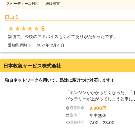
しているので、お客様からお電話い
スピーディーな対応
経験豊富
がりを修復いたします。ちなみに平
動くようにしたい方にこそご利用いただきたいの
口コミ
の方法を用いてお客様のお悩みを解決いたします。 
テリーの問題を解決するのか？】 
★★★★★
5
のカーバッテリーへ電力を注入しま
親切で、今後のアドバイスもくれてありがたかったです。
車を使ってお客様のバッテリーと接続することです
きなかった場合、バッテリーが寿命
愛知県
岡崎市
2021年12月21日
のバッテリーを交換いたしますので
の補充などにも対応しています。 弊社はこれらのサービスを提供して、お
客様のお悩みや不安を解決すること
日本救急サービス株式会社
テリーに関するお悩みがありました
独自ネットワークを用いて、迅速に駆けつけ対応します！
「エンジンがかからなくなった」「
バッテリーが上がってしまうと車にこ
テリーが上がる＝バッテリーに蓄電
9,900円
目安料金
とができなくなります。 普段は動
年中無休
定休日
困りますし、慣れていない方はパニ
7:00～23:00
営業時間
と焦りの中、どの業者に依頼したら
当社には、「困っている人を助ける