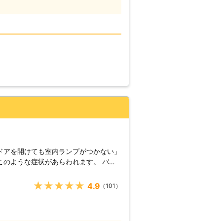
ただて最短5分で駆け付けバッテリー上
均到着時間は約30分なので、早く車を
です。 また到着後、下記
【どんな風にカーバッ
弊社はジャンプスタートを使ってお客様
す。ジャンプスタートとは、弊社の自動
。 もし、それで解決で
の可能性があります。そんなときは、車
ご安心ください。その他にバッテリー液
を第一に考えています。もし、カーバッ
ら、ぜひ弊社までお電話ください。
ドアを開けても室内ランプがつかない」
のような症状があらわれます。 バッ
されている電気がないので車を動かすこ
いていた車が突然動かなくなっては大変
★★★★★
4.9
（101）
ックにもなりますよね。 ヒリつく不安
いいのか判断に迷うことと思います。
」という経営理念がございます。 社名