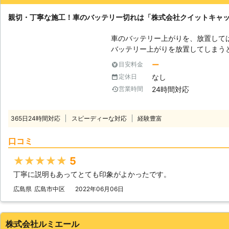
親切・丁寧な施工！車のバッテリー切れは「株式会社クイットキャ
車のバッテリー上がりを、放置して
バッテリー上がりを放置してしまう
りを引き起こす恐れがあります。そ
ー
目安料金
でも解消する必要があるのです。 もしも車のバッテリー切れが起きたとき
なし
定休日
は、「株式会社クイックキャット」におまかせ
24時間対応
営業時間
ーが上がるのは充電がなくなったか
は、バッテリー内の充電が無くなっ
ッテリー内の電気を利用して動きだ
365日24時間対応
スピーディーな対応
経験豊富
てしまうと、車は動かなくなります。 またエンジンだけではなくカー
やオーディオといった、電気を利用
口コミ
動かなくなってしまいます。 ●24時間365日で対応可能！突然の事態にも
安心して作業を依頼することができます 車のバッテリーが上がっ
★★★★★
5
たことに気づくのは、車を運転しよ
丁寧に説明もあってとても印象がよかったです。
いときです。実際に運転をしようと
余裕がないことも多いでしょう。 そんなときこそ、弊社「株式会社クイッ
広島県
広島市中区
2022年06月06日
クキャット」の出番です！弊社は、2
つでもお客様のご依頼に備えて準備
あったときに迅速に駆けつけることができるのです
株式会社ルミエール