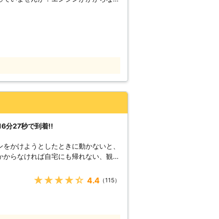
切れの原因は、カー
しです。例えば、東京ディズニーランド
だけを切り、カーナビや車のライトの消
るように、バッテリーの充電を復活させ
う！もしも車のバッテリーが切れていた
分駆けつけ可能！
速に駆けつけます】 株式会社S&Sは、
さまの元へ駆けつけることができます。
られるように、工具などの準備を万全に
最短30分で駆け付けることが可能なの
分27秒で到着!!
きますよ。 さらに株式会社
す。 深夜や祝日、元旦などの時間帯に車
ンをかけようとしたときに動かないと、
弊社ならいつでも対応することができる
かからなければ自宅にも帰れない、観光
なるかも……」という問題を解消いたし
様からお電
★★★★★
4.4
（115）
で明るいカーライフを提供いたします。
秒でお客さまの元へ駆け付けることで
んできたからこそ、どのルートを使えば
ます。 例えば、同じこと
えてすぐに答えを出せるようになります