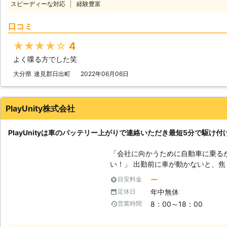
スピーディーな対応
経験豊富
よね。弊社も、多くのお客様のもと
を走らせて参りました。だからこそ、
口コミ
けられるようになったのです。 この時間で駆け付けることによって、お客
様は仕事の遅刻などのトラブルを軽
★★★★★
4
ジンが止まった場合、弊社までご連
よく喋る方でした笑
がお客様の元へ駆けつけて車のバッ
大分県
速見郡日出町
2022年06月06日
PlayUnity株式会社
PlayUnityは車のバッテリー上がりで連絡いただき最短5分で駆け付
「会社に向かうために自動車に乗る
い！」 出勤前に車が動かないと、焦りますよね。当たり前のように動くと
思っていたので、今から電車で会社
ー
目安料金
ません。「どうせ遅刻するなら、車
年中無休
定休日
なときは弊社「PlayUnity」が
8：00～18：00
営業時間
す！ 【最短5分で駆け付けます】 エンジンがかからない場合、多くはバッ
テリーが上がってしまっています。