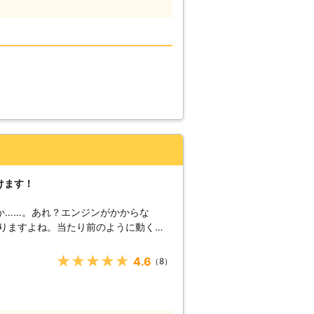
へ駆けつけるときに何度も道を検索し車
平均16分27秒でお客様の元へ駆けつ
減することができます。もしも車のエン
絡くださいませ。連絡後、弊社スタッフ
テリーを充電させていただきます。
けます！
か……。あれ？エンジンがかからな
に行こうにも、遅刻してしまうかもしれ
が動くようにしてからにしよう！」そん
★★★★★
4.6
（8）
高速でお客様の元へ駆けつけて、お助けしま
弊社は、多くのスタッフを至る所に配置