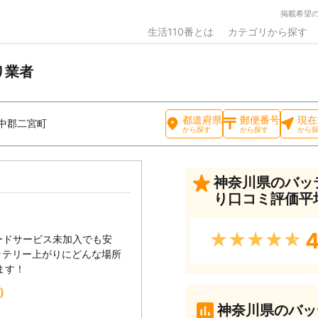
掲載希望
生活110番とは
カテゴリから探す
り業者
都道府県
郵便番号
現在
中郡二宮町
から探す
から探す
から
神奈川県のバッ
り口コミ評価平
4
★★★★★
ードサービス未加入でも安
ッテリー上がりにどんな場所
ます！
込）
神奈川県のバッ