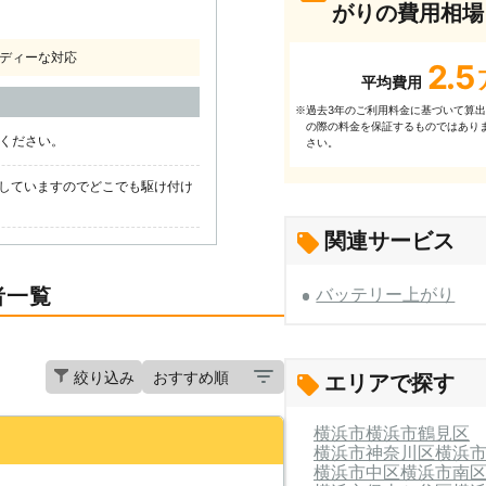
がりの費用相場
ディーな対応
2.5
平均費用
過去3年のご利⽤料⾦に基づいて算
※
の際の料⾦を保証するものではあり
話ください。
さい。
していますのでどこでも駆け付け
関連サービス
者一覧
バッテリー上がり
絞り込み
エリアで探す
横浜市
横浜市鶴見区
横浜市神奈川区
横浜
横浜市中区
横浜市南