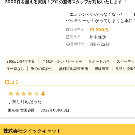
3000件を超える実績！プロの整備スタッフが対応いたします ！
「エンジンがかからなくなった」「
バッテリーが上がってしまうと車にこ
は動いていた車が突然動かなくなっ
13,200円
目安料金
パニックにもなりますよね。 ヒリ
年中無休
定休日
たらいいのか判断に迷うことと思います。 そんな時には、日本
7時～23時
営業時間
ス(株)までご連絡ください。お客様のも
は車の状態を確認させていただいた
状態、解決するための作業内容や料
365日24時間対応
ご好評・高いリピート率
サポート万全
スピーディ
様にご納得いただいたうえで作業を
注一切なし
安心の保証付
無料現地調査実施
経験豊富
見積り後追
金は発生しませんのでご安心ください。 出張無料となります。お
問い合わせ下さい。
口コミ
★★★★★
4
丁寧な対応だった
東京都
世田谷区
2022年06月08日
株式会社クイックキャット