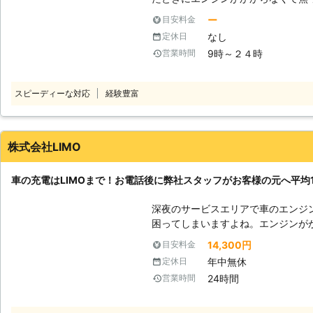
ときは、車の充電が切れているかもしれません。 充電
ー
目安料金
ナビや車のライトなどのつけっぱな
なし
定休日
などの旅行が楽しみすぎてエンジン
9時～２４時
営業時間
し忘れが起きる……なんてことも。 しかし、人間は誰しもうっかりすること
はあります。まずは早く車を動かせ
てエンジンがかかるようにしましょ
スピーディーな対応
経験豊富
ら、弊社「株式会社S&S」にご依頼ください！ 【最短30
緊急事態だからこそ365日24時間迅
千葉県内であれば最短30分でお客
弊社はすぐにお客様の元へ駆けつけ
株式会社LIMO
して待機しています。だからこそ、
です。 お客様のもとへ最短で駆け付けることで、損なった観光気分やイラ
車の充電はLIMOまで！お電話後に弊社スタッフがお客様の元へ平均16
イラなどのストレスを最小限に抑えることがで
S&Sは365日24時間対応していま
深夜のサービスエリアで車のエンジ
のバッテリーが切れてしまっても、
困ってしまいますよね。エンジンが
ので、お客様の「目的地に行けなく
もできないので八方塞がりです。 そんなときこそ、弊社「LＩMO」がお客
14,300円
目安料金
ます。 もしも車のバッテリーが切れたら株式会社S&Sまで！弊社がお客様
様の元へすぐに駆けつけてお助けします！ 弊社の強みは、お客
年中無休
定休日
により良い快適な旅行ライフや快適
話をいただいたてから平均16分27
24時間
営業時間
す。弊社は10万件以上の実績を積
最短でお客様の元にいけるか見極めることができ
を何度も反復すると、作業内容を覚