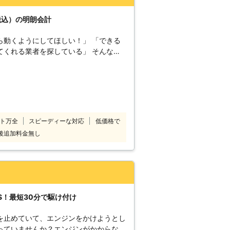
に迅速に解決して、車を走らせることが
ができる状況になるように努めさせてい
税込）の明朗会計
上がった時はぜひ弊社をご利用ください
ら動くようにしてほしい！」 「できる
てくれる業者を探している」 そんなと
お客様のもとに
ンジンがかかるようお手伝い！突然のバ
乗用車の対応のみに
費無料の一律8,800円（税込）でお客
短15分で伺いスピード解決できます
がりにお困りのときにはご連絡くださ
ト万全
スピーディーな対応
低価格で
後追加料金無し
S！最短30分で駆け付け
を止めていて、エンジンをかけようとし
っていませんか？エンジンがかからない