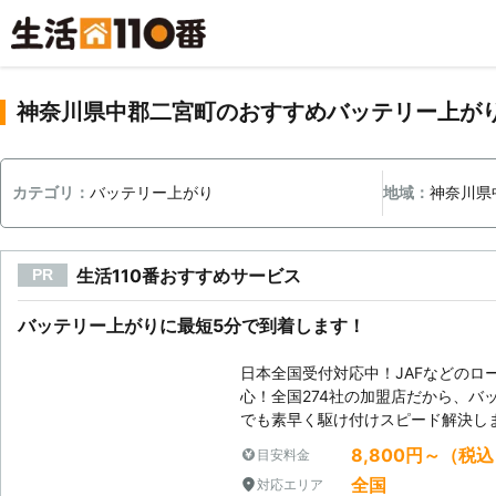
神奈川県中郡二宮町のおすすめバッテリー上が
カテゴリ：
バッテリー上がり
地域：
神奈川県
生活110番おすすめサービス
PR
バッテリー上がりに最短5分で到着します！
日本全国受付対応中！JAFなどのロ
心！全国274社の加盟店だから、バ
でも素早く駆け付けスピード解決し
8,800円～（税
目安料金
全国
対応エリア