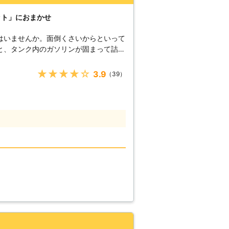
ット」におまかせ
はいませんか。面倒くさいからといって
と、タンク内のガソリンが固まって詰ま
のため、車のバッテリー上がりはすぐに
★★★★★
3.9
（39）
ください！ ●車のバッテリ
ら 車のバッテリーが上がってしまうの
てしまったからです。車のエンジンはバ
すので、バッテリー内の電気がなくなっ
ナビ
する電装部品もバッテリー切れによって
てしまっ
うとしたけれどうんともすんとも動かな
したその瞬間に気が付くので、時間的に
4時間365日対応しています。毎日い
しているからこそ、お客様からご連絡が
。 また最短30分で対応