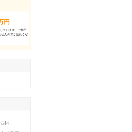
万円
出しています。ご利⽤
ませんのでご注意くだ
市西区
区