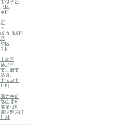
浜市磯子区
港北区
港南区
区
栄区
葉区
川崎市川崎区
原区
多摩区
麻生区
区
原市南区
市
藤沢市
子市
三浦市
伊勢原市
柄市
綾瀬市
寒川町
町
上郡大井町
上郡山北町
下郡箱根町
下郡湯河原町
清川村