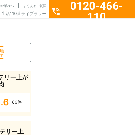
0120-466-
の企業様へ
よくあるご質問
110
生活110番ライブラリー
通話料無料・24時間365日受付
地
探す
テリー上が
均
.6
89件
テリー上