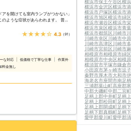
横浜市保土ケ谷区
横
横浜市金沢区
横浜市
横浜市戸塚区
横浜市
ドアを開けても室内ランプがつかない」
横浜市旭区
横浜市緑
のような症状があらわれます。 普段
横浜市瀬谷区
横浜市
ては大変困りますし、慣れていない方は
横浜市泉区
横浜市青
つく不安と焦りの中、どの業者に依頼し
横浜市都筑区
川崎市
★★★★★
4.3
（91）
川崎市幸区
川崎市中
救急サービ
川崎市高津区
川崎市
とに最短で駆けつけます。 到着後に
川崎市宮前区
川崎市
うえで、バッテリー上がりの原因や車の
相模原市
相模原市緑
金についてご説明させていただき、お客
相模原市中央区
相模
ーな対応
低価格で丁寧な仕事
作業外
開始いたします。 お見積り後の追加料
横須賀市
平塚市
鎌倉
加料金無し
気軽にお
小田原市
茅ヶ崎市
逗
秦野市
厚木市
大和市
海老名市
座間市
南足
三浦郡葉山町
高座郡
中郡大磯町
中郡二宮
足柄上郡中井町
足柄
足柄上郡松田町
足柄
足柄上郡開成町
足柄
足柄下郡真鶴町
足柄
愛甲郡愛川町
愛甲郡