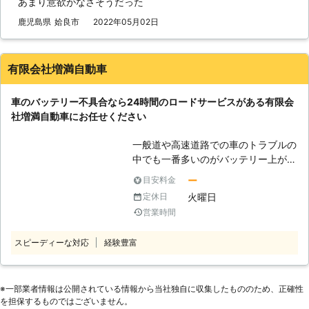
あまり意欲がなさそうだった
ライフを応援しています。 ●24時間
対応！車のバッテリーが上がったら当
鹿児島県
姶良市
2022年05月02日
店へ 車のバッテリー上がりは急に起
こります。当店は24時間営業してい
ますので、深夜や早朝など時間に関係
有限会社増満自動車
なく、ご連絡いただけば救援に駆け付
けます。霧島市近郊で「こんな時間に
車のバッテリー不具合なら24時間のロードサービスがある有限会
どこに頼ればいいかわからない！」と
社増満自動車にお任せください
いうときには、まずは当店にお問い合
わせください。 バッテリー上がりが
一般道や高速道路での車のトラブルの
起きた車にはエンジンをかけるお手伝
中でも一番多いのがバッテリー上がり
いをします。エンジンさえ始動すれば
です。 車のバッテリーが上がってし
バッテリーは充電されていきますの
ー
目安料金
まった場合、その車に合った電力を供
で、ご安心ください。 ●JAF指定工場
火曜日
定休日
給してバッテリーを充電する必要があ
です！車検も受けられる認証工場だか
営業時間
ります。 自分でバッテリー充電をす
ら技術も安心 当店はJAFの指定工場で
ることもできますが、慣れない作業は
す。JAF隊員と同等の高い技術でロー
スピーディーな対応
経験豊富
ミスしてしまいがちですので、安心安
ドサービスを承っています。車のバッ
全に対応するためにも専門の業者にお
テリーあがり以外にも、急なトラブル
任せしましょう。 私達「有限会社増
で車を動かせないときには駆け付けま
満自動車」は車のバッテリーに関する
※⼀部業者情報は公開されている情報から当社独⾃に収集したもののため、正確性
すのでお任せください。 また当店の
を担保するものではございません。
トラブルに対応しております。 鹿児