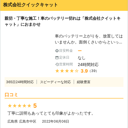
株式会社クイックキャット
親切・丁寧な施工！車のバッテリー切れは「株式会社クイットキ
ャット」におまかせ
車のバッテリー上がりを、放置しては
いませんか。面倒くさいからといって
バッテリー上がりを放置してしまう
ー
目安料金
と、タンク内のガソリンが固まって詰
なし
定休日
まりを引き起こす恐れがあります。そ
24時間対応
営業時間
のため、車のバッテリー上がりはすぐ
★★★★★
3.9
（39）
にでも解消する必要があるのです。
もしも車のバッテリー切れが起きたと
365日24時間対応
スピーディーな対応
経験豊富
きは、「株式会社クイックキャット」
におまかせください！ ●車のバッテ
口コミ
リーが上がるのは充電がなくなったか
ら 車のバッテリーが上がってしまう
5
★★★★★
のは、バッテリー内の充電が無くなっ
丁寧に説明もあってとても印象がよかったです。
てしまったからです。車のエンジンは
バッテリー内の電気を利用して動きだ
広島県
広島市中区
2022年06月06日
すので、バッテリー内の電気がなくな