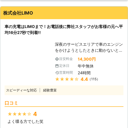
ってしまうと、車は動かなくなりま
す。 またエンジンだけではなくカー
株式会社LIMO
ナビやオーディオといった、電気を利
用する電装部品もバッテリー切れによ
車の充電はLIMOまで！お電話後に弊社スタッフがお客様の元へ平
って動かなくなってしまいます。
均16分27秒で到着!!
●24時間365日で対応可能！突然の事
態にも安心して作業を依頼することが
深夜のサービスエリアで車のエンジン
できます 車のバッテリーが上がって
をかけようとしたときに動かないと、
しまったことに気づくのは、車を運転
困ってしまいますよね。エンジンがか
しようとしたけれどうんともすんとも
14,300円
目安料金
からなければ自宅にも帰れない、観光
動かないときです。実際に運転をしよ
年中無休
定休日
もできないので八方塞がりです。 そ
うとしたその瞬間に気が付くので、時
24時間
営業時間
んなときこそ、弊社「LＩMO」がお
間的に余裕がないことも多いでしょ
★★★★★
4.4
（115）
客様の元へすぐに駆けつけてお助けし
う。 そんなときこそ、弊社「株式会
ます！ 弊社の強みは、お客様からお
社クイックキャット」の出番です！弊
スピーディーな対応
経験豊富
電話をいただいたてから平均16分27
社は、24時間365日対応していま
秒でお客さまの元へ駆け付けることで
す。毎日いつでもお客様のご依頼に備
口コミ
す。弊社は10万件以上の実績を積ん
えて準備しているからこそ、お客様か
できたからこそ、どのルートを使えば
らご連絡があったときに迅速に駆けつ
4
★★★★★
最短でお客様の元にいけるか見極める
けることができるのです。 また最短
よく喋る方でした笑
ことができます。 例えば、同じこと
30分で対応できるので、バッテリー