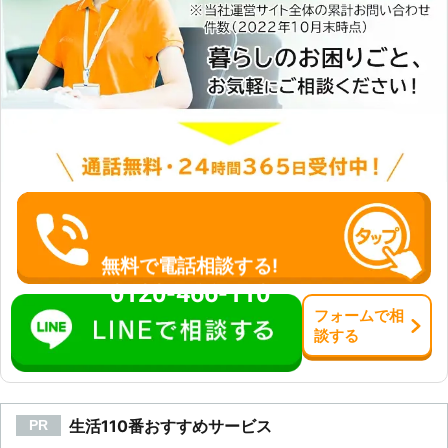
対応可能なロードサービスもありま
す！】 有限会社増満自動車は、深夜
や早朝でのバッテリートラブルにも対
応可能なロードサービスがございま
す。 車のバッテリー上がりは、いつ
発生するか分かりませんよね。 そう
いった突然のバッテリートラブルにも
有限会社増満自動車なら対応できます
ので、お気軽にご利用ください。 も
ちろん、バッテリー上がり以外にも自
動車トラブルに対応しています。 タ
イヤのパンクや事故など、身動きが取
れない場合は私達が提供するロードサ
無料で電話相談する!
ービスにお任せを。 有限会社増満自
0120-466-110
動車は、お客様の安全なカーライフを
フォーム
で
相
トータルサポートできる会社です。
談
する
車に関するトラブルならお気軽に当社
までお申し付けください。
生活110番おすすめサービス
PR