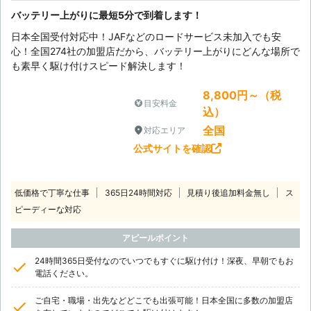
バッテリー上がりに最短5分で到着します！
日本全国受付対応中！JAFなどのロードサービス未加入でも安
心！全国274社の加盟店だから、バッテリー上がりにどんな場所で
も素早く駆け付けスピード解決します！
8,800円～（税
目安料金
込）
全国
対応エリア
公式サイトを確認
低価格で丁寧な仕事
365日24時間対応
見積り後追加料金無し
ス
ピーディーな対応
アピールポイント
24時間365日受付なのでいつでもすぐに駆け付け！深夜、早朝でもお
電話ください。
ご自宅・職場・出先などどこでも出張可能！日本全国に多数の加盟店