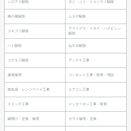
シロアリ駆除
ダニ・ノミ・トコジラミ駆除
蜂の巣駆除
ムカデ駆除
アライグマ・イタチ・ハクビシン
ゴキブリ駆除
駆除
ハト駆除
ねずみ駆除
コウモリ駆除
アンテナ工事
漏電修理
コンセント工事・取替・増設
換気扇・レンジフード工事
エアコン工事
スイッチ工事
インターホン工事・取替
鍵開け・交換・修理
ガラス修理・交換