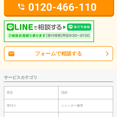
0120-466-110
フォーム
で
相談
する
サービスカテゴリ
剪定
伐採
草刈り
シャッター修理