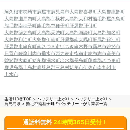
阿久根市
枕崎市
鹿屋市
鹿児島市
大島郡喜界町
大島郡龍郷町
大島郡瀬戸内町
大島郡宇検村
大島郡大和村
熊毛郡屋久島町
熊毛郡南種子町
熊毛郡中種子町
肝属郡肝付町
大島郡徳之島町
大島郡天城町
大島郡与論町
大島郡知名町
大島郡和泊町
大島郡伊仙町
肝属郡南大隅町
肝属郡錦江町
肝属郡東串良町
南さつま市
いちき串木野市
霧島市
曽於市
日置市
薩摩川内市
垂水市
西之表市
指宿市
志布志市
奄美市
曽於郡大崎町
姶良郡湧水町
出水郡長島町
薩摩郡さつま町
鹿児島郡十島村
鹿児島郡三島村
姶良市
伊佐市
南九州市
出水市
生活110番TOP
バッテリー上がり
バッテリー上がり
鹿児島県
熊毛郡南種子町のバッテリー上がり業者一覧
通話料無料
24時間365日受付！