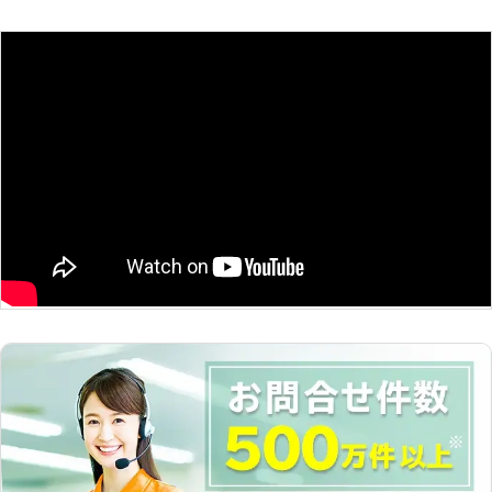
構える自動車整備工場は、運輸局認証
島県を中心にバッテリー上がりでお困
工場です。車検を受けられる設備と整
りの方に対処していますのでお任せく
備士が備わっていますので、車の不調
ださい。 【経験豊富なスタッフが対
があるときには点検も承ります。車の
応！】 ジャンプスタートでエンジン
ことで不安なことがあったら、まずは
をかけ、車のバッテリー充電をするに
お電話でお問い合わせください。 林
は接続方法や接続箇所、供給する電圧
自動車横川工場では、車のバッテリー
を間違えるわけにはいきません。感電
切れの応急処置をおこなっています。
や火災の発生原因にもつながってしま
急なトラブルで焦ることと思います
うからです。 有限会社増満自動車に
が、24時間ロードサービス対応の当
所属するスタッフは、これまでに車の
店に依頼すれば安心です。
バッテリー上がりに関する問題を解決
してきた実績がありますので、安心し
てお任せできます。 また、車のバッ
テリーの寿命は一般的に2～3年とい
われておりますので、ご希望でしたら
車の現在のバッテリー状況に関しても
点検・調査いたします。 どれくらい
の期間走行可能なのか、バッテリーの
交換時期や目安についても説明可能で
す。 車のバッテリーに関することな
ら何でもお任せください。 【24時間