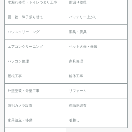
水漏れ修理・トイレつまり工事
雨漏り修理
畳・襖・障子張り替え
バッテリー上がり
ハウスクリーニング
消臭・脱臭
エアコンクリーニング
ペット火葬・葬儀
パソコン修理
家具修理
屋根工事
解体工事
外壁塗装・外壁工事
リフォーム
防犯カメラ設置
盗聴器調査
家具組立・移動
引越し