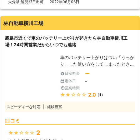
を何度も反復すると、作業内容を覚え
大分県
速見郡日出町
2022年06月06日
のトラブルに迅速に解決して、車を走
てすぐに答えを出せるようになります
らせることが可能です。お客様がすぐ
よね。弊社も、多くのお客様のもとへ
にでも運転ができる状況になるように
駆けつけるときに何度も道を検索し車
努めさせていただきますので、車のバ
林自動車横川工場
を走らせて参りました。だからこそ、
ッテリーが上がった時はぜひ弊社をご
平均16分27秒でお客様の元へ駆けつ
利用くださいませ。
霧島市近くで車のバッテリー上がりが起きたら林自動車横川工
けられるようになったのです。 この
場！24時間営業だからいつでも連絡
時間で駆け付けることによって、お客
様は仕事の遅刻などのトラブルを軽減
車のバッテリー上がりはつい「うっか
することができます。もしも車のエン
り」した使い方をしてしまったときに
ジンが止まった場合、弊社までご連絡
起きやすいです。エンジンがかからな
くださいませ。連絡後、弊社スタッフ
ー
目安料金
いときに、以下のことに身に覚えがあ
がお客様の元へ駆けつけて車のバッテ
-
定休日
れば、車のバッテリーが原因といえま
リーを充電させていただきます。
営業時間
す。 ・エアコンをガンガンに長時間
★★★★★
2.0
（1）
つけていた ・ライトを付けたまま一
晩放置した ・長期間車に乗らず放置
スピーディーな対応
経験豊富
していた こんな時には、林自動車横
川工場にご連絡ください。当店は鹿児
口コミ
島県霧島市に拠点をおく車の整備業者
です。ロードサービスから整備工場ま
2
★★★★★
で構え、地域のみなさまの快適なカー