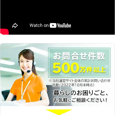
す！】 有限会社増満自動車は、深夜
を依頼するのは、信頼できる業者がい
や早朝でのバッテリートラブルにも対
いですよね。当店は普段は自動車の整
応可能なロードサービスがございま
備工場として、車検や点検・板金など
す。 車のバッテリー上がりは、いつ
おこなっています。車のプロが在籍す
発生するか分かりませんよね。 そう
る工場から、お客様の元に出張対応し
いった突然のバッテリートラブルにも
ますので、愛車も安心してお任せいた
有限会社増満自動車なら対応できます
だけます。 <車の事ならお気軽にご相
ので、お気軽にご利用ください。 も
談を！> 車のバッテリー上がりはもち
ちろん、バッテリー上がり以外にも自
ろん、その他車のことで不具合や気に
動車トラブルに対応しています。 タ
なることがあったら気軽にご相談くだ
イヤのパンクや事故など、身動きが取
さい。大きなトラブルになる前に、原
れない場合は私達が提供するロードサ
因を突き止めて安全に車に乗られるよ
ービスにお任せを。 有限会社増満自
う整備します。 バッテリー上がりが
動車は、お客様の安全なカーライフを
起こる前に、機能の劣化として「エン
トータルサポートできる会社です。
ジンがかかりにくい」「エアコンが効
車に関するトラブルならお気軽に当社
きにくい」という症状が現れることも
までお申し付けください。
あります。急なバッテリー上がりを防
ぐためにも点検を受けておくと安心で
す。 【実際のサービス内容（一
例）】 鈑金/修理/塗装/車検/整備/点
検/メンテナンス/新車・中古車販売/レ