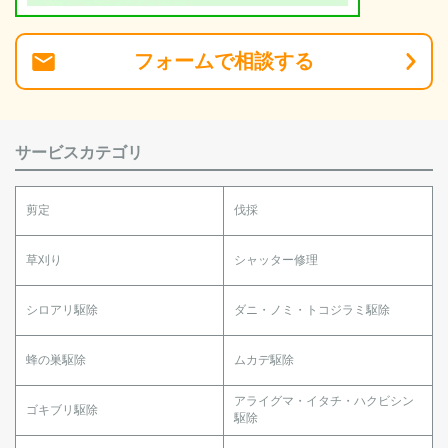
フォーム
で
相談
する
サービスカテゴリ
剪定
伐採
草刈り
シャッター修理
シロアリ駆除
ダニ・ノミ・トコジラミ駆除
蜂の巣駆除
ムカデ駆除
アライグマ・イタチ・ハクビシン
ゴキブリ駆除
駆除