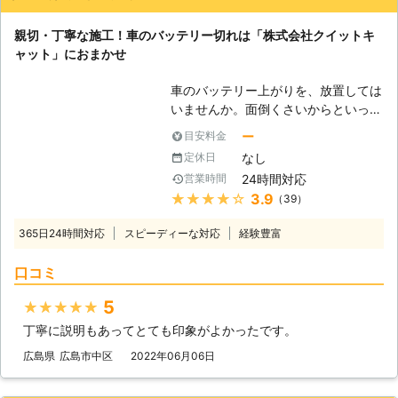
親切・丁寧な施工！車のバッテリー切れは「株式会社クイットキ
ャット」におまかせ
車のバッテリー上がりを、放置しては
いませんか。面倒くさいからといって
バッテリー上がりを放置してしまう
ー
目安料金
と、タンク内のガソリンが固まって詰
なし
定休日
まりを引き起こす恐れがあります。そ
24時間対応
営業時間
のため、車のバッテリー上がりはすぐ
★★★★★
3.9
（39）
にでも解消する必要があるのです。
もしも車のバッテリー切れが起きたと
365日24時間対応
スピーディーな対応
経験豊富
きは、「株式会社クイックキャット」
におまかせください！ ●車のバッテ
口コミ
リーが上がるのは充電がなくなったか
ら 車のバッテリーが上がってしまう
5
★★★★★
のは、バッテリー内の充電が無くなっ
丁寧に説明もあってとても印象がよかったです。
てしまったからです。車のエンジンは
バッテリー内の電気を利用して動きだ
広島県
広島市中区
2022年06月06日
すので、バッテリー内の電気がなくな
ってしまうと、車は動かなくなりま