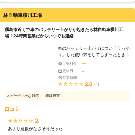
らせることが可能です。お客様がすぐ
よね。弊社も、多くのお客様のもとへ
にでも運転ができる状況になるように
駆けつけるときに何度も道を検索し車
努めさせていただきますので、車のバ
林自動車横川工場
を走らせて参りました。だからこそ、
ッテリーが上がった時はぜひ弊社をご
平均16分27秒でお客様の元へ駆けつ
利用くださいませ。
霧島市近くで車のバッテリー上がりが起きたら林自動車横川工
けられるようになったのです。 この
場！24時間営業だからいつでも連絡
時間で駆け付けることによって、お客
様は仕事の遅刻などのトラブルを軽減
車のバッテリー上がりはつい「うっか
することができます。もしも車のエン
り」した使い方をしてしまったときに
ジンが止まった場合、弊社までご連絡
起きやすいです。エンジンがかからな
くださいませ。連絡後、弊社スタッフ
ー
目安料金
いときに、以下のことに身に覚えがあ
がお客様の元へ駆けつけて車のバッテ
-
定休日
れば、車のバッテリーが原因といえま
リーを充電させていただきます。
営業時間
す。 ・エアコンをガンガンに長時間
★★★★★
2.0
（1）
つけていた ・ライトを付けたまま一
晩放置した ・長期間車に乗らず放置
スピーディーな対応
経験豊富
していた こんな時には、林自動車横
川工場にご連絡ください。当店は鹿児
口コミ
島県霧島市に拠点をおく車の整備業者
です。ロードサービスから整備工場ま
2
★★★★★
で構え、地域のみなさまの快適なカー
あまり意欲がなさそうだった
ライフを応援しています。 ●24時間