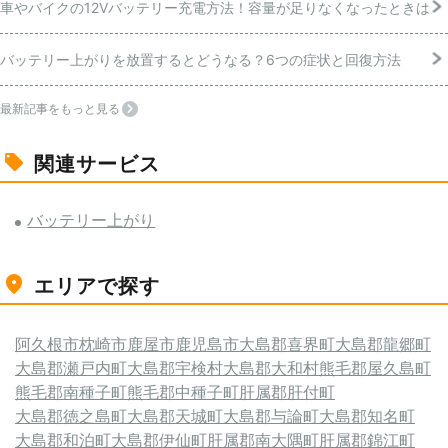
車やバイクの12Vバッテリー充電方法！容量が足りなくなったときは
バッテリー上がりを放置するとどうなる？6つの症状と回復方法
最新記事をもっと見る
関連サービス
バッテリー上がり
エリアで探す
阿久根市
枕崎市
鹿屋市
鹿児島市
大島郡喜界町
大島郡龍郷町
大島郡瀬戸内町
大島郡宇検村
大島郡大和村
熊毛郡屋久島町
熊毛郡南種子町
熊毛郡中種子町
肝属郡肝付町
大島郡徳之島町
大島郡天城町
大島郡与論町
大島郡知名町
大島郡和泊町
大島郡伊仙町
肝属郡南大隅町
肝属郡錦江町