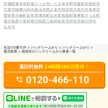
肝属郡東串良町
南さつま市
いちき串木野市
霧島市
曽於市
日置市
薩摩川内市
垂水市
西之表市
指宿市
志布志市
奄美市
曽於郡大崎町
姶良郡湧水町
出水郡長島町
薩摩郡さつま町
鹿児島郡十島村
鹿児島郡三島村
姶良市
伊佐市
南九州市
出水市
生活110番TOP
バッテリー上がり
バッテリー上がり
鹿児島県
指宿市のバッテリー上がり業者一覧
通話料無料
24時間365日受付！
0120-466-110