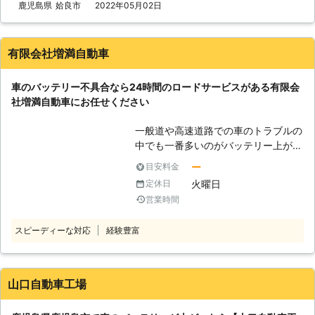
対応！車のバッテリーが上がったら当
鹿児島県
姶良市
2022年05月02日
店へ 車のバッテリー上がりは急に起
こります。当店は24時間営業してい
ますので、深夜や早朝など時間に関係
有限会社増満自動車
なく、ご連絡いただけば救援に駆け付
けます。霧島市近郊で「こんな時間に
車のバッテリー不具合なら24時間のロードサービスがある有限会
どこに頼ればいいかわからない！」と
社増満自動車にお任せください
いうときには、まずは当店にお問い合
わせください。 バッテリー上がりが
一般道や高速道路での車のトラブルの
起きた車にはエンジンをかけるお手伝
中でも一番多いのがバッテリー上がり
いをします。エンジンさえ始動すれば
です。 車のバッテリーが上がってし
バッテリーは充電されていきますの
ー
目安料金
まった場合、その車に合った電力を供
で、ご安心ください。 ●JAF指定工場
火曜日
定休日
給してバッテリーを充電する必要があ
です！車検も受けられる認証工場だか
営業時間
ります。 自分でバッテリー充電をす
ら技術も安心 当店はJAFの指定工場で
ることもできますが、慣れない作業は
す。JAF隊員と同等の高い技術でロー
スピーディーな対応
経験豊富
ミスしてしまいがちですので、安心安
ドサービスを承っています。車のバッ
全に対応するためにも専門の業者にお
テリーあがり以外にも、急なトラブル
任せしましょう。 私達「有限会社増
で車を動かせないときには駆け付けま
満自動車」は車のバッテリーに関する
山口自動車工場
すのでお任せください。 また当店の
トラブルに対応しております。 鹿児
構える自動車整備工場は、運輸局認証
島県を中心にバッテリー上がりでお困
工場です。車検を受けられる設備と整