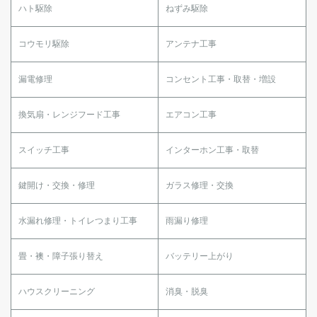
ハト駆除
ねずみ駆除
コウモリ駆除
アンテナ工事
漏電修理
コンセント工事・取替・増設
換気扇・レンジフード工事
エアコン工事
スイッチ工事
インターホン工事・取替
鍵開け・交換・修理
ガラス修理・交換
水漏れ修理・トイレつまり工事
雨漏り修理
畳・襖・障子張り替え
バッテリー上がり
ハウスクリーニング
消臭・脱臭