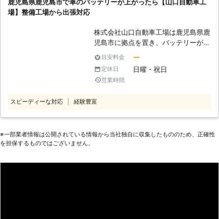
鹿児島県鹿児島市で車のバッテリーが上がったら【山口自動車工
りの方に対処していますのでお任せく
備士が備わっていますので、車の不調
場】整備工場から出張対応
ださい。 【経験豊富なスタッフが対
があるときには点検も承ります。車の
応！】 ジャンプスタートでエンジン
ことで不安なことがあったら、まずは
株式会社山口自動車工場は鹿児島県鹿
をかけ、車のバッテリー充電をするに
お電話でお問い合わせください。 林
児島市に拠点を置き、バッテリーが上
は接続方法や接続箇所、供給する電圧
自動車横川工場では、車のバッテリー
がった車の出張対応をしています。
を間違えるわけにはいきません。感電
ー
目安料金
切れの応急処置をおこなっています。
「車のバッテリーが上がってエンジン
や火災の発生原因にもつながってしま
日曜・祝日
定休日
急なトラブルで焦ることと思います
がかからない！」そんなときは、当店
うからです。 有限会社増満自動車に
営業時間
が、24時間ロードサービス対応の当
にご連絡を！ <鹿児
所属するスタッフは、これまでに車の
店に依頼すれば安心です。
島市の近郊で対応！バッテリー上がり
バッテリー上がりに関する問題を解決
スピーディーな対応
経験豊富
はお任せ> 車のバッテリーが上がった
してきた実績がありますので、安心し
時、当店にご連絡くだされば、お客様
てお任せできます。 また、車のバッ
の元に駆け付けてエンジン始動のお手
テリーの寿命は一般的に2～3年とい
伝い（ジャンプスタート）をおこない
※⼀部業者情報は公開されている情報から当社独⾃に収集したもののため、正確性
われておりますので、ご希望でしたら
を担保するものではございません。
ます。バッテリー上がりは放置してい
車の現在のバッテリー状況に関しても
ても、解決しません。 「エンジンが
点検・調査いたします。 どれくらい
かからなくなって、どうしよう」と、
の期間走行可能なのか、バッテリーの
鹿児島市のお近くで車のバッテリーが
交換時期や目安についても説明可能で
上がってしまったら、私たち株式会社
す。 車のバッテリーに関することな
山口自動車工場が出張対応を承ります
ら何でもお任せください。 【24時間
よ。 <車のプロが対応！整備工場から
対応可能なロードサービスもありま
出張> バッテリーの上がった車の対応