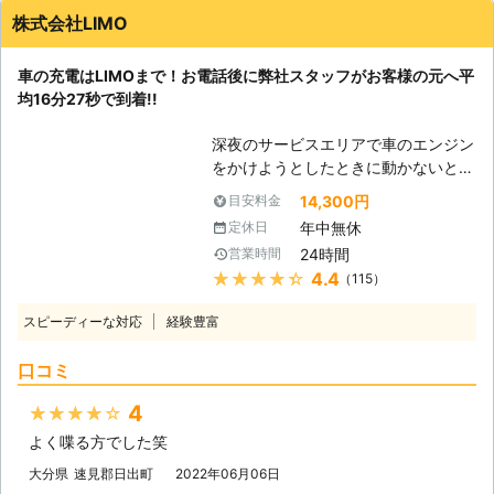
す。 またエンジンだけではなくカー
株式会社LIMO
ナビやオーディオといった、電気を利
用する電装部品もバッテリー切れによ
車の充電はLIMOまで！お電話後に弊社スタッフがお客様の元へ平
って動かなくなってしまいます。
均16分27秒で到着!!
●24時間365日で対応可能！突然の事
態にも安心して作業を依頼することが
深夜のサービスエリアで車のエンジン
できます 車のバッテリーが上がって
をかけようとしたときに動かないと、
しまったことに気づくのは、車を運転
困ってしまいますよね。エンジンがか
しようとしたけれどうんともすんとも
14,300円
目安料金
からなければ自宅にも帰れない、観光
動かないときです。実際に運転をしよ
年中無休
定休日
もできないので八方塞がりです。 そ
うとしたその瞬間に気が付くので、時
24時間
営業時間
んなときこそ、弊社「LＩMO」がお
間的に余裕がないことも多いでしょ
★★★★★
4.4
（115）
客様の元へすぐに駆けつけてお助けし
う。 そんなときこそ、弊社「株式会
ます！ 弊社の強みは、お客様からお
社クイックキャット」の出番です！弊
スピーディーな対応
経験豊富
電話をいただいたてから平均16分27
社は、24時間365日対応していま
秒でお客さまの元へ駆け付けることで
す。毎日いつでもお客様のご依頼に備
口コミ
す。弊社は10万件以上の実績を積ん
えて準備しているからこそ、お客様か
できたからこそ、どのルートを使えば
らご連絡があったときに迅速に駆けつ
4
★★★★★
最短でお客様の元にいけるか見極める
けることができるのです。 また最短
よく喋る方でした笑
ことができます。 例えば、同じこと
30分で対応できるので、バッテリー
を何度も反復すると、作業内容を覚え
大分県
速見郡日出町
2022年06月06日
のトラブルに迅速に解決して、車を走
てすぐに答えを出せるようになります