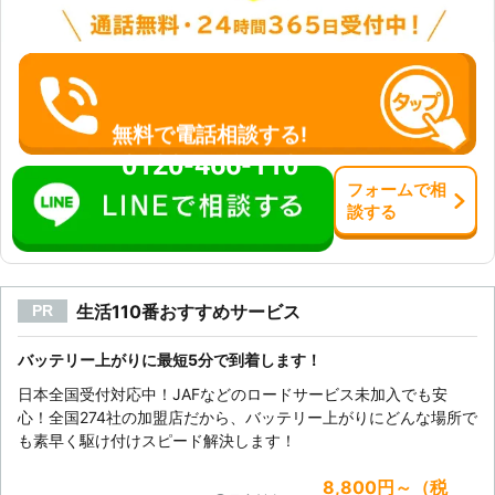
ッカーサービス/出張サービス
無料で電話相談する!
0120-466-110
フォーム
で
相
談
する
生活110番おすすめサービス
PR
バッテリー上がりに最短5分で到着します！
日本全国受付対応中！JAFなどのロードサービス未加入でも安
心！全国274社の加盟店だから、バッテリー上がりにどんな場所で
も素早く駆け付けスピード解決します！
8,800円～（税