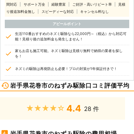
間対応
サポート万全
経験豊富
ご好評・高いリピート率
見積
り後追加料金無し
スピーディーな対応
キャンセル料なし
アピールポイント
生活110番おすすめのネズミ駆除なら22,000円～（税込）から対応可
能！見積り後の追加料金も発生しません！
家もお店も施工可能。ネズミ駆除は見積り無料で納得の業者を探し
を！
ネズミの駆除は再発防止も必要！プロの対策が1年保証付きで！
岩手県花巻市のねずみ駆除口コミ評価平均
4.4
★★★★★
28 件
岩手県花巻市のねずみ駆除の費用相場