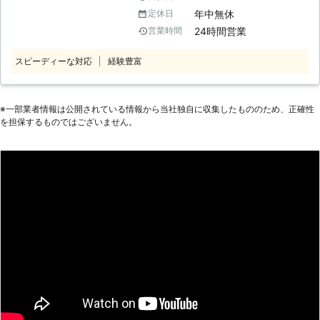
確認したらネズミを発見した」 ネズ
年中無休
定休日
ミはその小さな体格で、窓の隙間や床
24時間営業
営業時間
下の通風口など、約2㎝くらいの隙間
があれば、簡単に侵入してきます。
スピーディーな対応
経験豊富
一度ネズミを駆除してもその侵入経路
を塞がなければ、再度ご自宅に侵入し
てくる可能性もあります。そのため、
ご自身で対処するには限界があります
※⼀部業者情報は公開されている情報から当社独⾃に収集したもののため、正確性
を担保するものではございません。
よね。 ですがご安心を。 そのような
ときは弊社「害獣プロテクト」にお任
せください。 弊社はネズミの侵入経
路を割り出し、再発防止にも力を入れ
ている駆除専門業者です。 ネズミ被
害でお困りのお客様がいましたら、ぜ
ひ一度ご相談ください。 【害獣プロ
テクトが選ばれる理由】 駆除を生業
とした業者は数多く存在します。 そ
んな中でも弊社「害獣プロテクト」は
お客様に、「自信を持って駆除なら弊
社にお任せください！」と言えるほど
の自信があります。 その理由として
は、数多くのメリットがあるから。弊