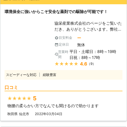
環境保全に強いからこそ安全な薬剤での駆除が可能です！
協栄産業株式会社のページをご覧いた
だき、ありがとうございます。弊社で
は害獣、害虫駆除に用いる環境に配慮
ー
目安料金
した殺虫剤・防除剤の生産、卸販売な
無休
定休日
どを行っております。また、害獣、害
平日・土曜日：8時～19時
営業時
虫の駆除作業も承っており、お客様の
間
日祝：8時～17時
住宅環境改善を全力でサポートさせて
★★★★★
4.6
（9）
いただいております。さらに、社員に
対する指導・教育にも力を入れて、常
スピーディーな対応
経験豊富
にお客様に安全で快適な環境・サービ
スをご提供できるように努力し続けて
口コミ
おります。害獣、害虫の予防・駆除で
お困りなことがありましたら、ぜひ弊
5
★★★★★
社にご相談ください。 【ねずみによ
物腰の柔らかい方でなんでも聞けるので助かります
る被害が増えています】 近年、住宅
にねずみが侵入することによる被害が
秋田県
仙北市
2022年03月04日
増えています。ねずみが与える被害に
は、保管してある食品を食べてしまっ