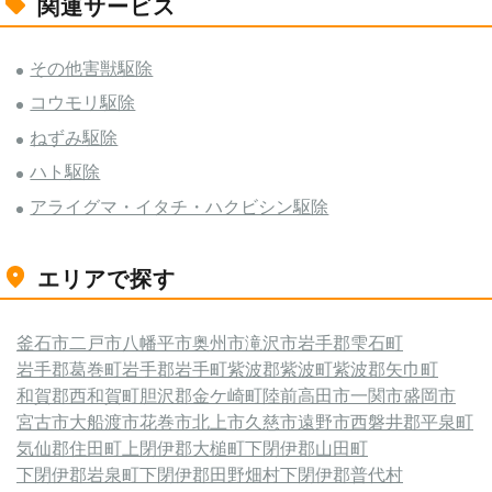
関連サービス
その他害獣駆除
コウモリ駆除
ねずみ駆除
ハト駆除
アライグマ・イタチ・ハクビシン駆除
エリアで探す
釜石市
二戸市
八幡平市
奥州市
滝沢市
岩手郡雫石町
岩手郡葛巻町
岩手郡岩手町
紫波郡紫波町
紫波郡矢巾町
和賀郡西和賀町
胆沢郡金ケ崎町
陸前高田市
一関市
盛岡市
宮古市
大船渡市
花巻市
北上市
久慈市
遠野市
西磐井郡平泉町
気仙郡住田町
上閉伊郡大槌町
下閉伊郡山田町
下閉伊郡岩泉町
下閉伊郡田野畑村
下閉伊郡普代村