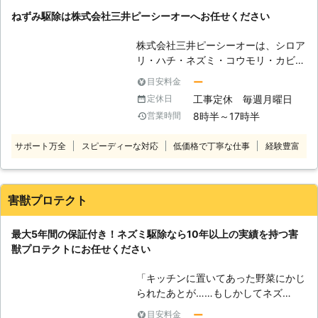
来るだけ早く駆除する事をオススメ致
岐阜県
大垣市
2016年12月20日
ねずみ駆除は株式会社三井ピーシーオーへお任せください
します。ねずみ駆除なら株式会社防除
研究所にお任せください。 【ねずみ
株式会社三井ピーシーオーは、シロア
の被害】 ねずみは繁殖や寒さを凌ぐ
リ・ハチ・ネズミ・コウモリ・カビ等
ために建物に侵入してきているだけな
の駆除をおこなっている会社です。
ー
目安料金
ので、実際に見ることはあまりありま
さらに住まいの修理（水道・大工・屋
せん。そのため、ねずみに侵入されて
工事定休 毎週月曜日
定休日
根・外壁・塗装）なども承っていま
も被害に気づきにくく、夜に足音が聞
8時半～17時半
営業時間
す。 【ねずみ駆除】 こんなときは、
こえるくらいでしょうか。しかし、そ
株式会社三井ピーシーオーへお任せく
のまま放っておくと、天井裏に住んで
サポート万全
スピーディーな対応
低価格で丁寧な仕事
経験豊富
ださい。 ・天井裏や壁の中で何かの
いるねずみたちは、天井裏に糞や尿を
鳴き声が聞こえたとき。 ・天井裏で
するので、それらがどんどん溜まって
何かが走るような音がしたとき。 ・
しまい、そのうち天井のシミとなって
部屋の中で何かのフンを発見したと
害獣プロテクト
出てきてしまいます。そうなってくる
き。 ・食料品などがかじられて荒ら
と臭いも酷く、ねずみの数も増えてい
されているときなど。 その他どんな
ると思われるので、ねずみ駆除をした
最大5年間の保証付き！ネズミ駆除なら10年以上の実績を持つ害
小さなお困りごとも、株式会社三井ピ
後が大変です。
獣プロテクトにお任せください
ーシーオーへまずはご相談ください。
親身になって解決いたします。
「キッチンに置いてあった野菜にかじ
られたあとが……もしかしてネズ
ミ？」 「天井裏から物音がしたので
ー
目安料金