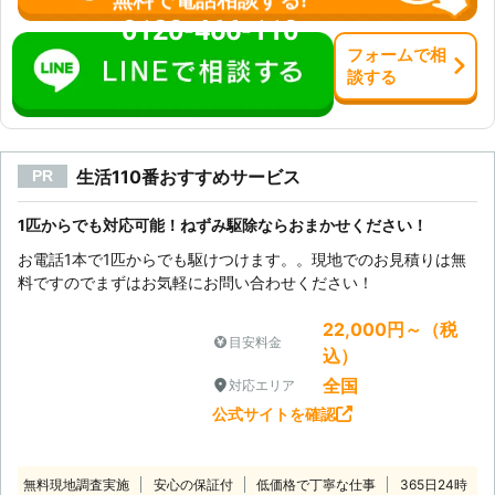
ください。 【無料現地調査を実施
0120-466-110
中！ご相談だけしたいという方も大歓
フォーム
で
相
迎です】 弊社では無料現地調査のご
談
する
相談も承っております。 「ネズミが
いるかもしれないので、一度見てもら
いたい」 「ネズミが棲みついていな
いか、調査をお願いしたい」 このよ
生活110番おすすめサービス
PR
うなネズミがいる確信はないが、不安
なので現地調査だけをお願いしたい、
といった方もお任せください。 天井
1匹からでも対応可能！ねずみ駆除ならおまかせください！
裏や床下などのネズミが巣を作りやす
お電話1本で1匹からでも駆けつけます。。現地でのお見積りは無
い場所を、重点的に調査させていただ
料ですのでまずはお気軽にお問い合わせください！
きます。 双方納得のいく作業で、気
持ちの良いサービスを心掛けておりま
22,000円～（税
す。 ネズミ被害で困っていて、ネズ
目安料金
込）
ミ駆除業者をお探しの方がいました
全国
対応エリア
ら、弊社「害獣プロテクト」にお任せ
ください。 お客様のそのネズミ被
公式サイトを確認
害、責任を持って解決させていただき
ます。
無料現地調査実施
安心の保証付
低価格で丁寧な仕事
365日24時