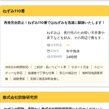
間がかかりましたがそれでもこちらの希望通りに駆除を行って
げたねずみが数を増やすことになりま
もらえたのでこの業者を選んで満足しています。ねずみが発生
す。当社のねずみ駆除は経験豊富なス
ねずみ110番
しないように色々と重要な情報も得る事ができたので、サポー
タッフが入念な現地調査を行った上で
トも充実している業者だと思いました。
ねずみの活動範囲にくまなく対策を施
再発完全防止！ねずみ110番ではねずみを迅速に駆除いたします！
します。殺鼠方法も粘着板のトラップ
宮城県
多賀城市
2016年12月30日
や毒餌、毒水などの多様な種類から、
ねずみは、夜行性のため暗い天井裏や
ねずみの生活状態に合わせて逃れられ
床下などを好み、その周辺で糞をする
ない手段を施し、住まいや店舗からね
習性があります。 「夜中に天井から
ー
目安料金
ずみを一掃できる安心の駆除をお届け
物音が聞こえる」「糞や尿などの異臭
いたします。 【駆除のご依頼に広く
年中無休
定休日
がする」「天井にシミができている」
対応】 テクノコントロールはねずみ
24時間
営業時間
など。 このようなお悩みやお困りに
だけでなく、ハトやコウモリなどの害
該当するお客様はいませんか？ 何か
獣、シロアリ、ゴキブリなどの害虫駆
365日24時間対応
ご好評・高いリピート率
サポート万全
スピー
異常を発見した際は、ご自宅にねずみ
除にも対応しています。駆除場所もお
ディーな対応
低価格で丁寧な仕事
安心の保証付
無料現地調査実
が侵入している可能性があります。
住まいから店舗まで幅広く実施可能で
ねずみは繁殖力が高いため、完全に根
施
経験豊富
見積り後追加料金無し
すので、お困りの時にはぜひお気軽に
絶しないと再発の可能性もあります
お問合せください。
し、個人で完全に駆除をするのは難し
いかもしれません。 また、ねずみに
株式会社防除研究所
よる糞の清掃やねずみの身体に寄生し
ているダニやノミなどによる被害など
ねずみの駆除・予防なら株式会社防除研究所にお任せください！