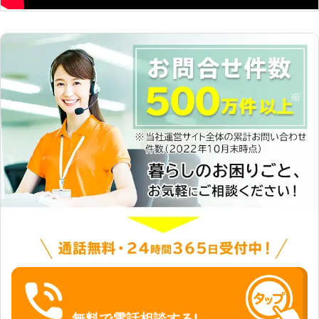
社をご利用するメリットは以下の通り
です。 ・大手の下請けで10年以上の
現場実績を積んだベテランが対応。
・最長5年保証！保証期間内に再発し
た場合は無料で駆除いたします。 ・
平日休日問わず、困った際はいつでも
ご利用いただける利便性。 ・最短1日
での駆除が可能な解決スピード。 ・
全国に営業所を多数設けているため、
全国どこでも対応可能。 ・調査のみ
の相談もOK！もちろん調査費はな
し。 お客様が安心してご依頼いただ
けるよう打ち合わせでは、現地調査で
確認したネズミがどこから侵入してき
たのか、その原因や再発防止のお話を
させていただきます。 その全てのお
話をさせていただき、お見積もりを提
示させていただきます。 お見積もり
後は、追加費用が発生することはあり
ません。 お客様の納得いただけるお
見積もりをお約束しますので、ご安心
無料で電話相談する!