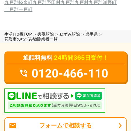
九戸郡軽米町
九戸郡野田村
九戸郡九戸村
九戸郡洋野町
二戸郡一戸町
生活110番TOP
害獣駆除
ねずみ駆除
岩手県
花巻市のねずみ駆除業者一覧
通話料無料
24時間365日受付！
0120-466-110
フォーム
で
相談
する