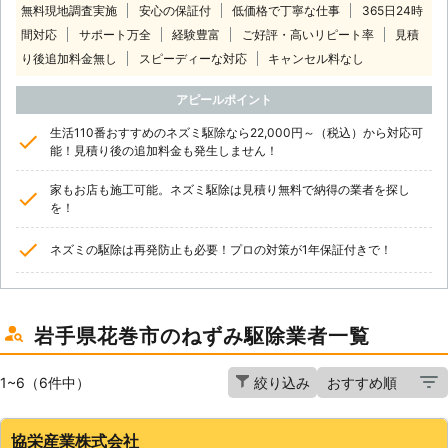
無料現地調査実施
安心の保証付
低価格で丁寧な仕事
365日24時
間対応
サポート万全
経験豊富
ご好評・高いリピート率
見積
り後追加料金無し
スピーディーな対応
キャンセル料なし
アピールポイント
生活110番おすすめのネズミ駆除なら22,000円～（税込）から対応可
能！見積り後の追加料金も発生しません！
家もお店も施工可能。ネズミ駆除は見積り無料で納得の業者を探し
を！
ネズミの駆除は再発防止も必要！プロの対策が1年保証付きで！
岩手県花巻市のねずみ駆除業者一覧
1~6（6件中）
絞り込み
協栄産業株式会社