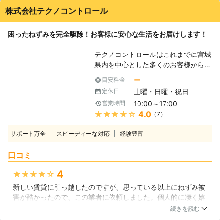
たり、家具や電気配線をかじって破損
株式会社テクノコントロール
させるなどが挙げられます。また、人
間が駆除しない限りは敵が現れないた
困ったねずみを完全駆除！お客様に安心な生活をお届けします！
め、安全に生活することができ、巣を
作って繁殖する可能性が非常に高いで
テクノコントロールはこれまでに宮城
す。ねずみが浸入しているのに気がつ
県内を中心とした多くのお客様からね
いたらすぐに対処しましょう。 【ね
ずみ駆除のご依頼をいただき、日々技
ずみが侵入しているサイン】 ねずみ
ー
目安料金
術と経験を磨きながらこれにお応えし
が室内に侵入しているかを判断するた
土曜・日曜・祝日
定休日
てまいりました。ねずみ駆除は十分に
めに、ラットサインを探してみましょ
10:00～17:00
営業時間
行わなければ瞬く間に再増殖してしま
う。ラットサインとは、ねずみの侵入
★★★★★
4.0
（7）
い、感染症、ダニ、ノミの発生、ケー
口や通り道に、フンや黒い線が残って
ブルを食いちぎるなどの被害を生むこ
いることをいいます。ねずみは壁に沿
サポート万全
スピーディーな対応
経験豊富
とになります。当社はそうしたねずみ
って移動する習性がありますので、壁
の不安を払拭し、お客様に心から安心
沿いや部屋の隅を確認してみましょ
口コミ
していただけるねずみ駆除を実施して
う。
います。 【多彩な駆除方法】 ねずみ
4
★★★★★
駆除は目についたネズミを駆除して巣
新しい賃貸に引っ越したのですが、思っている以上にねずみ被
穴を塞げばよいというものではありま
害が酷かったので、この業者に依頼しました。個人的に凄く嬉
せん。ネズミの生態をよく理解した上
しかったのは、少ない費用でねずみ駆除を行ってもらえたのが
で適切な方法をとらなければ、一時は
続きを読む
非常によかったです。駆除を実施してもらうまで、ちょっと時
姿を見なくなってもまた別の場所に逃