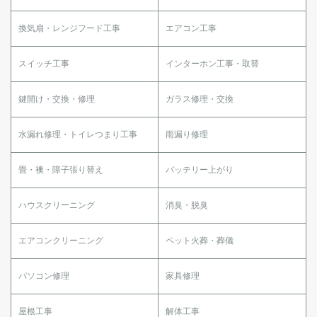
換気扇・レンジフード工事
エアコン工事
スイッチ工事
インターホン工事・取替
鍵開け・交換・修理
ガラス修理・交換
水漏れ修理・トイレつまり工事
雨漏り修理
畳・襖・障子張り替え
バッテリー上がり
ハウスクリーニング
消臭・脱臭
エアコンクリーニング
ペット火葬・葬儀
パソコン修理
家具修理
屋根工事
解体工事