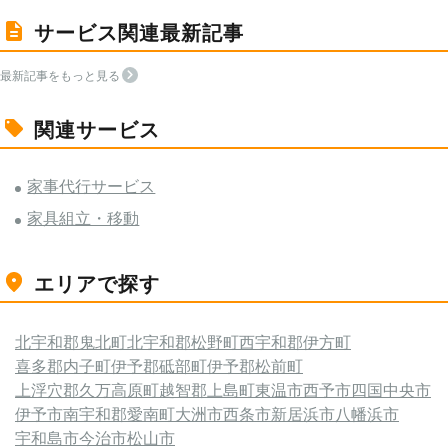
サービス関連最新記事
最新記事をもっと見る
関連サービス
家事代行サービス
家具組立・移動
エリアで探す
北宇和郡鬼北町
北宇和郡松野町
西宇和郡伊方町
喜多郡内子町
伊予郡砥部町
伊予郡松前町
上浮穴郡久万高原町
越智郡上島町
東温市
西予市
四国中央市
伊予市
南宇和郡愛南町
大洲市
西条市
新居浜市
八幡浜市
宇和島市
今治市
松山市