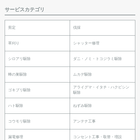
サービスカテゴリ
剪定
伐採
草刈り
シャッター修理
シロアリ駆除
ダニ・ノミ・トコジラミ駆除
蜂の巣駆除
ムカデ駆除
アライグマ・イタチ・ハクビシン
ゴキブリ駆除
駆除
ハト駆除
ねずみ駆除
コウモリ駆除
アンテナ工事
漏電修理
コンセント工事・取替・増設