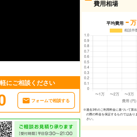
費用相場
-
万
平均費用
気軽にご相談ください
0
フォームで相談する
過去3年のご利⽤料⾦に基づいて算
※
の際の料⾦を保証するものではあり
さい。