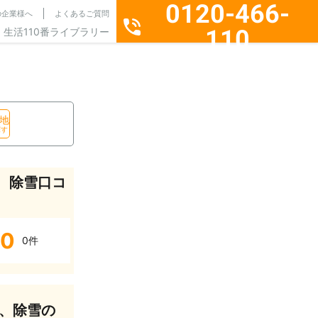
0120-466-
の企業様へ
よくあるご質問
110
生活110番ライブラリー
通話料無料・24時間365日受付
地
探す
、除雪口コ
0
0件
、除雪の