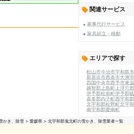
関連サービス
家事代行サービス
家具組立・移動
エリアで探す
松山市
今治市
宇和島
新居浜市
西条市
大洲
四国中央市
西予市
東
越智郡上島町
上浮穴
伊予郡松前町
伊予郡
喜多郡内子町
西宇和
北宇和郡松野町
北宇
南宇和郡愛南町
雪かき、除雪
愛媛県
北宇和郡鬼北町の雪かき、除雪業者一覧