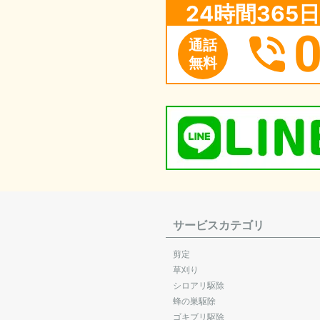
24時間36
通話
無料
サービスカテゴリ
剪定
草刈り
シロアリ駆除
蜂の巣駆除
ゴキブリ駆除