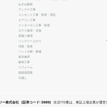
ねずみ駆除
アンテナ工事
コンセント工事・取替・増設
エアコン工事
インターホン工事・取替
ガラス修理・交換
雨漏り修理
バッテリー上がり
消臭・脱臭
ペット火葬・葬儀
家具修理
解体工事
リフォーム
盗聴器調査
引越し
ジー株式会社
(証券コード: 3989)
生活110番は、東証上場企業が運