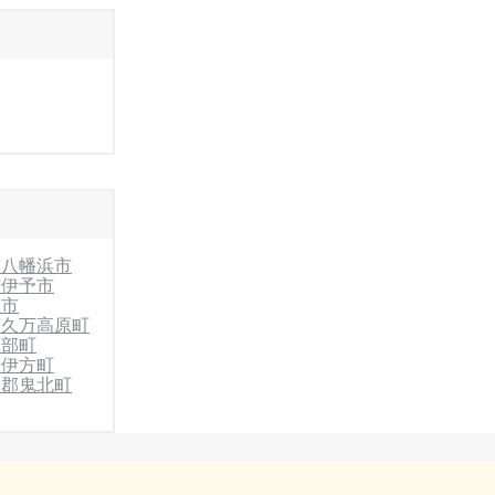
市
八幡浜市
市
伊予市
温市
郡久万高原町
砥部町
郡伊方町
和郡鬼北町