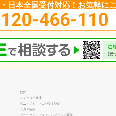
5日・日本全国受付対応！お気軽に
0120-466-110
伐採
シャッター修理
ダニ・ノミ・トコジラミ駆除
ムカデ駆除
アライグマ・イタチ・ハクビシン駆除