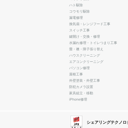
ハト駆除
コウモリ駆除
漏電修理
換気扇・レンジフード工事
スイッチ工事
鍵開け・交換・修理
水漏れ修理・トイレつまり工事
畳・襖・障子張り替え
ハウスクリーニング
エアコンクリーニング
パソコン修理
屋根工事
外壁塗装・外壁工事
防犯カメラ設置
家具組立・移動
iPhone修理
シェアリングテクノロ