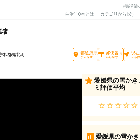
掲載希望
生活110番とは
カテゴリから探す
業者
都道府県
郵便番号
現在
宇和郡鬼北町
から探す
から探す
から
愛媛県の雪かき
ミ評価平均
★★★★★
愛媛県の雪かき