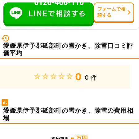
0120-466-110
フォーム
で
相
談
する
愛媛県伊予郡砥部町の雪かき、除雪口コミ評
価平均
0
★★★★★
0 件
愛媛県伊予郡砥部町の雪かき、除雪の費用相
場
-
万円
平均費用