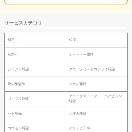
サービスカテゴリ
剪定
伐採
草刈り
シャッター修理
シロアリ駆除
ダニ・ノミ・トコジラミ駆除
蜂の巣駆除
ムカデ駆除
アライグマ・イタチ・ハクビシン
ゴキブリ駆除
駆除
ハト駆除
ねずみ駆除
コウモリ駆除
アンテナ工事