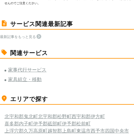
せんのでご注意ください。
サービス関連最新記事
最新記事をもっと見る
関連サービス
家事代行サービス
家具組立・移動
エリアで探す
北宇和郡鬼北町
北宇和郡松野町
西宇和郡伊方町
喜多郡内子町
伊予郡砥部町
伊予郡松前町
上浮穴郡久万高原町
越智郡上島町
東温市
西予市
四国中央市