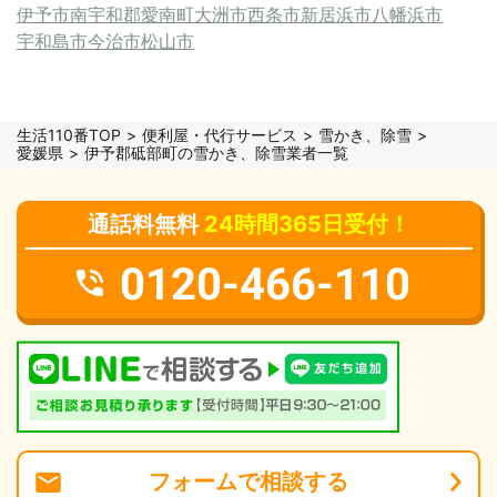
伊予市
南宇和郡愛南町
大洲市
西条市
新居浜市
八幡浜市
宇和島市
今治市
松山市
生活110番TOP
便利屋・代行サービス
雪かき、除雪
愛媛県
伊予郡砥部町の雪かき、除雪業者一覧
通話料無料
24時間365日受付！
0120-466-110
フォーム
で
相談
する