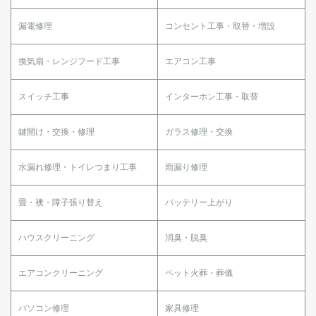
漏電修理
コンセント工事・取替・増設
換気扇・レンジフード工事
エアコン工事
スイッチ工事
インターホン工事・取替
鍵開け・交換・修理
ガラス修理・交換
水漏れ修理・トイレつまり工事
雨漏り修理
畳・襖・障子張り替え
バッテリー上がり
ハウスクリーニング
消臭・脱臭
エアコンクリーニング
ペット火葬・葬儀
パソコン修理
家具修理