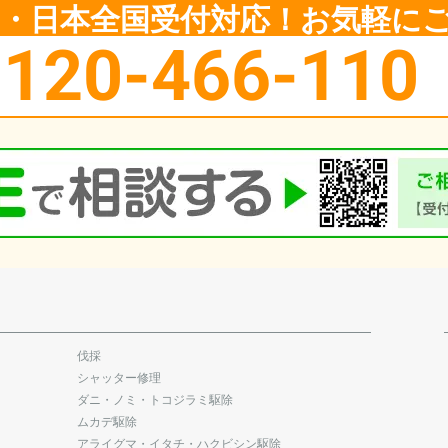
5日・日本全国受付対応！お気軽に
0120-466-110
伐採
シャッター修理
ダニ・ノミ・トコジラミ駆除
ムカデ駆除
アライグマ・イタチ・ハクビシン駆除