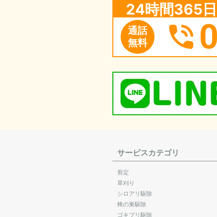
24時間36
通話
無料
サービスカテゴリ
剪定
草刈り
シロアリ駆除
蜂の巣駆除
ゴキブリ駆除