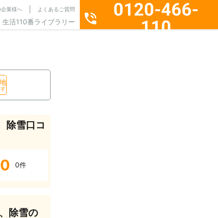
0120-466-
の企業様へ
よくあるご質問
110
生活110番ライブラリー
通話料無料・24時間365日受付
地
探す
、除雪口コ
0
0件
、除雪の