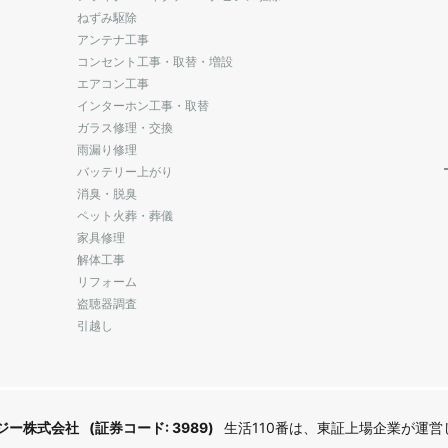
ねずみ駆除
アンテナ工事
コンセント工事・取替・増設
エアコン工事
インターホン工事・取替
ガラス修理・交換
雨漏り修理
バッテリー上がり
消臭・脱臭
ペット火葬・葬儀
家具修理
解体工事
リフォーム
盗聴器調査
引越し
ジー株式会社
(証券コード: 3989)
生活110番は、東証上場企業が運