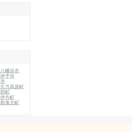
市
八幡浜市
市
伊予市
温市
郡久万高原町
砥部町
郡伊方町
和郡鬼北町