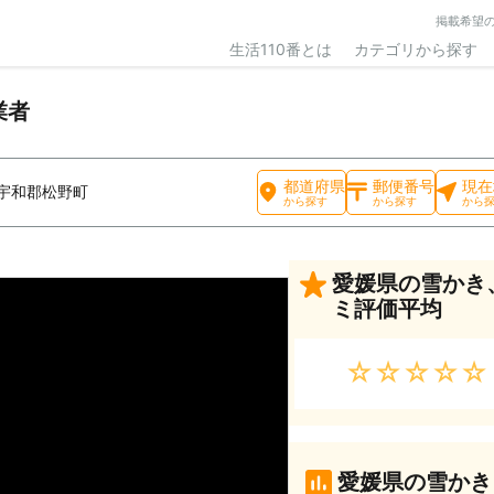
掲載希望
生活110番とは
カテゴリから探す
業者
都道府県
郵便番号
現在
宇和郡松野町
から探す
から探す
から
愛媛県の雪かき
ミ評価平均
★★★★★
愛媛県の雪かき