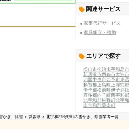
関連サービス
家事代行サービス
家具組立・移動
エリアで探す
松山市
今治市
宇和島
新居浜市
西条市
大洲
四国中央市
西予市
東
越智郡上島町
上浮穴
伊予郡松前町
伊予郡
喜多郡内子町
西宇和
北宇和郡松野町
北宇
南宇和郡愛南町
雪かき、除雪
愛媛県
北宇和郡松野町の雪かき、除雪業者一覧