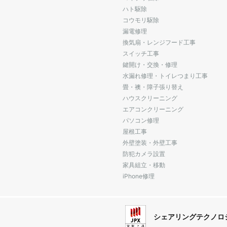
ハト駆除
コウモリ駆除
漏電修理
換気扇・レンジフード工事
スイッチ工事
鍵開け・交換・修理
水漏れ修理・トイレつまり工事
畳・襖・障子張り替え
ハウスクリーニング
エアコンクリーニング
パソコン修理
屋根工事
外壁塗装・外壁工事
防犯カメラ設置
家具組立・移動
iPhone修理
シェアリングテクノロ