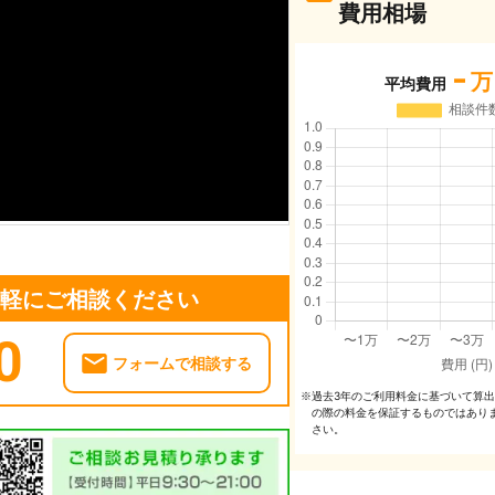
費用相場
-
万
平均費用
気軽にご相談ください
0
フォームで相談する
過去3年のご利⽤料⾦に基づいて算
※
の際の料⾦を保証するものではあり
さい。