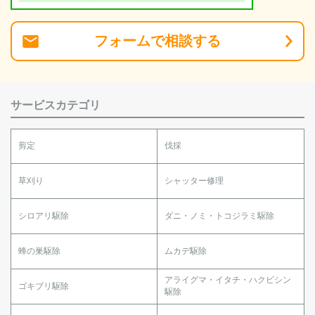
フォーム
で
相談
する
サービスカテゴリ
剪定
伐採
草刈り
シャッター修理
シロアリ駆除
ダニ・ノミ・トコジラミ駆除
蜂の巣駆除
ムカデ駆除
アライグマ・イタチ・ハクビシン
ゴキブリ駆除
駆除