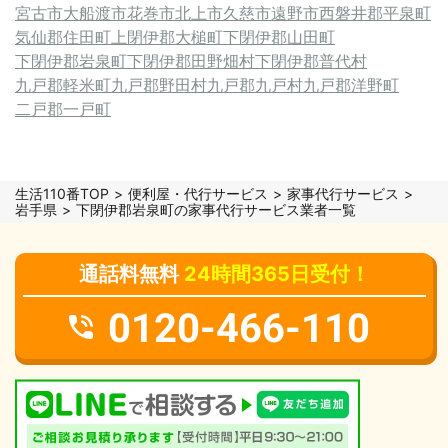
宮古市
大船渡市
花巻市
北上市
久慈市
遠野市
西磐井郡平泉町
気仙郡住田町
上閉伊郡大槌町
下閉伊郡山田町
下閉伊郡岩泉町
下閉伊郡田野畑村
下閉伊郡普代村
九戸郡軽米町
九戸郡野田村
九戸郡九戸村
九戸郡洋野町
二戸郡一戸町
生活110番TOP
便利屋・代行サービス
家事代行サービス
岩手県
下閉伊郡岩泉町の家事代行サービス業者一覧
通話料無料
24時間365日受付！
0120-466-110