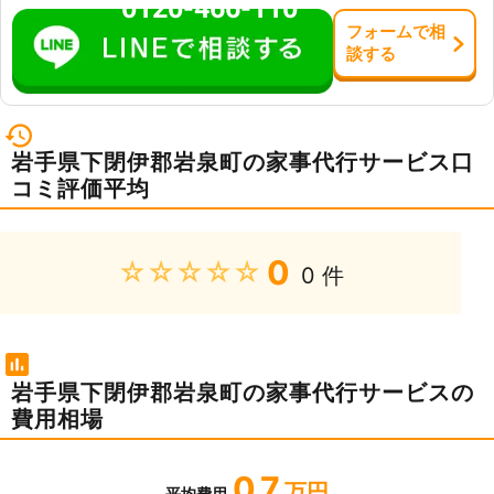
0120-466-110
フォーム
で
相
談
する
岩手県下閉伊郡岩泉町の家事代行サービス口
コミ評価平均
0
★★★★★
0 件
岩手県下閉伊郡岩泉町の家事代行サービスの
費用相場
0.7
万円
平均費用