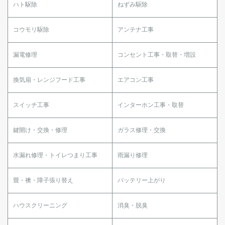
ハト駆除
ねずみ駆除
コウモリ駆除
アンテナ工事
漏電修理
コンセント工事・取替・増設
換気扇・レンジフード工事
エアコン工事
スイッチ工事
インターホン工事・取替
鍵開け・交換・修理
ガラス修理・交換
水漏れ修理・トイレつまり工事
雨漏り修理
畳・襖・障子張り替え
バッテリー上がり
ハウスクリーニング
消臭・脱臭