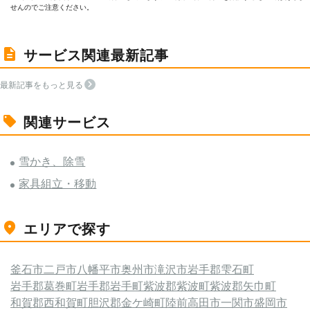
せんのでご注意ください。
サービス関連最新記事
最新記事をもっと見る
関連サービス
雪かき、除雪
家具組立・移動
エリアで探す
釜石市
二戸市
八幡平市
奥州市
滝沢市
岩手郡雫石町
岩手郡葛巻町
岩手郡岩手町
紫波郡紫波町
紫波郡矢巾町
和賀郡西和賀町
胆沢郡金ケ崎町
陸前高田市
一関市
盛岡市