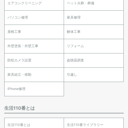
エアコンクリーニング
ペット火葬・葬儀
パソコン修理
家具修理
屋根工事
解体工事
外壁塗装・外壁工事
リフォーム
防犯カメラ設置
盗聴器調査
家具組立・移動
引越し
iPhone修理
生活110番とは
生活110番とは
生活110番ライブラリー