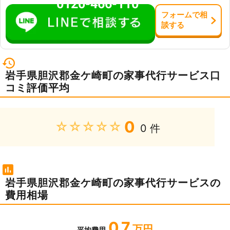
0120-466-110
フォーム
で
相
談
する
岩手県胆沢郡金ケ崎町の家事代行サービス口
コミ評価平均
0
★★★★★
0 件
岩手県胆沢郡金ケ崎町の家事代行サービスの
費用相場
0.7
万円
平均費用