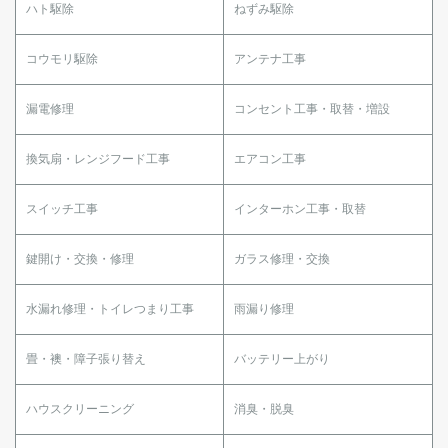
ハト駆除
ねずみ駆除
コウモリ駆除
アンテナ工事
漏電修理
コンセント工事・取替・増設
換気扇・レンジフード工事
エアコン工事
スイッチ工事
インターホン工事・取替
鍵開け・交換・修理
ガラス修理・交換
水漏れ修理・トイレつまり工事
雨漏り修理
畳・襖・障子張り替え
バッテリー上がり
ハウスクリーニング
消臭・脱臭