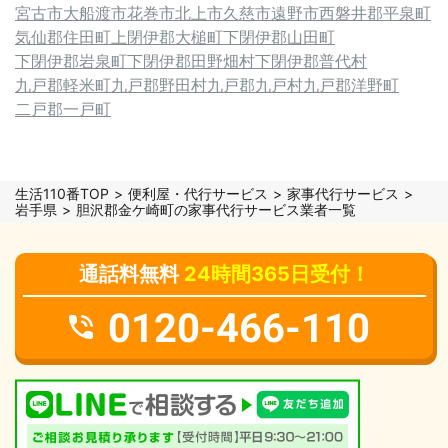
宮古市
大船渡市
花巻市
北上市
久慈市
遠野市
西磐井郡平泉町
気仙郡住田町
上閉伊郡大槌町
下閉伊郡山田町
下閉伊郡岩泉町
下閉伊郡田野畑村
下閉伊郡普代村
九戸郡軽米町
九戸郡野田村
九戸郡九戸村
九戸郡洋野町
二戸郡一戸町
生活110番TOP
便利屋・代行サービス
家事代行サービス
岩手県
胆沢郡金ケ崎町の家事代行サービス業者一覧
通話料無料
24時間365日受付！
0120-466-110