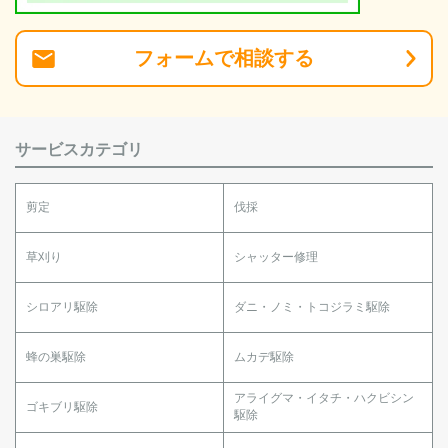
フォーム
で
相談
する
サービスカテゴリ
剪定
伐採
草刈り
シャッター修理
シロアリ駆除
ダニ・ノミ・トコジラミ駆除
蜂の巣駆除
ムカデ駆除
アライグマ・イタチ・ハクビシン
ゴキブリ駆除
駆除