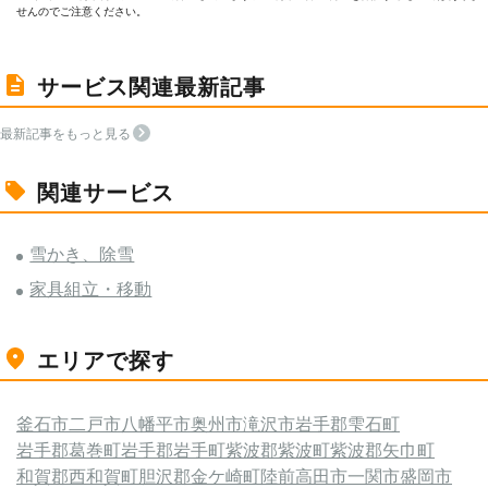
せんのでご注意ください。
サービス関連最新記事
最新記事をもっと見る
関連サービス
雪かき、除雪
家具組立・移動
エリアで探す
釜石市
二戸市
八幡平市
奥州市
滝沢市
岩手郡雫石町
岩手郡葛巻町
岩手郡岩手町
紫波郡紫波町
紫波郡矢巾町
和賀郡西和賀町
胆沢郡金ケ崎町
陸前高田市
一関市
盛岡市