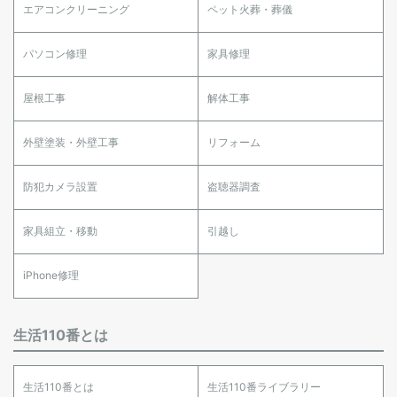
エアコンクリーニング
ペット火葬・葬儀
パソコン修理
家具修理
屋根工事
解体工事
外壁塗装・外壁工事
リフォーム
防犯カメラ設置
盗聴器調査
家具組立・移動
引越し
iPhone修理
生活110番とは
生活110番とは
生活110番ライブラリー