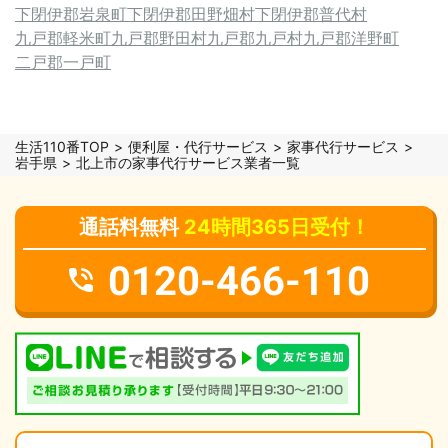
下閉伊郡岩泉町
下閉伊郡田野畑村
下閉伊郡普代村
九戸郡軽米町
九戸郡野田村
九戸郡九戸村
九戸郡洋野町
二戸郡一戸町
生活110番TOP
便利屋・代行サービス
家事代行サービス
岩手県
北上市の家事代行サービス業者一覧
通話料無料
24時間365日受付！
0120-466-110