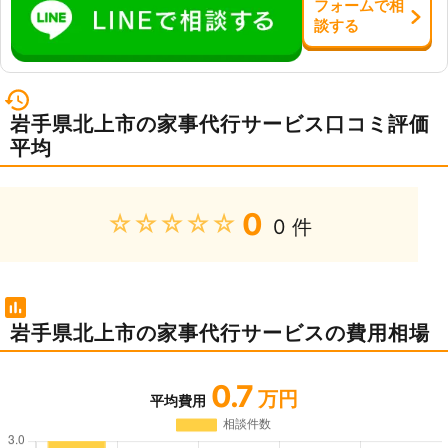
フォーム
で
相
談
する
岩手県北上市の家事代行サービス口コミ評価
平均
0
★★★★★
0 件
岩手県北上市の家事代行サービスの費用相場
0.7
万円
平均費用