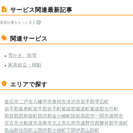
サービス関連最新記事
最新記事をもっと見る
関連サービス
雪かき、除雪
家具組立・移動
エリアで探す
釜石市
二戸市
八幡平市
奥州市
滝沢市
岩手郡雫石町
岩手郡葛巻町
岩手郡岩手町
紫波郡紫波町
紫波郡矢巾町
和賀郡西和賀町
胆沢郡金ケ崎町
陸前高田市
一関市
盛岡市
宮古市
大船渡市
花巻市
北上市
久慈市
遠野市
西磐井郡平泉町
気仙郡住田町
上閉伊郡大槌町
下閉伊郡山田町