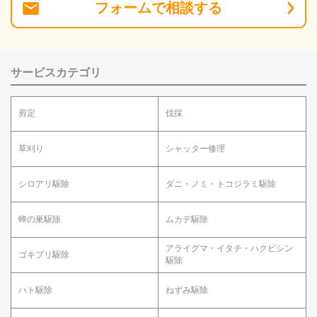
フォーム
で
相談
する
サービスカテゴリ
剪定
伐採
草刈り
シャッター修理
シロアリ駆除
ダニ・ノミ・トコジラミ駆除
蜂の巣駆除
ムカデ駆除
アライグマ・イタチ・ハクビシン
ゴキブリ駆除
駆除
ハト駆除
ねずみ駆除