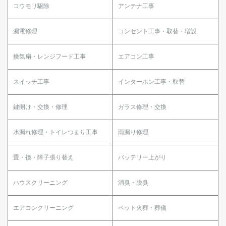
コウモリ駆除
アンテナ工事
漏電修理
コンセント工事・取替・増設
換気扇・レンジフード工事
エアコン工事
スイッチ工事
インターホン工事・取替
鍵開け・交換・修理
ガラス修理・交換
水漏れ修理・トイレつまり工事
雨漏り修理
畳・襖・障子張り替え
バッテリー上がり
ハウスクリーニング
消臭・脱臭
エアコンクリーニング
ペット火葬・葬儀