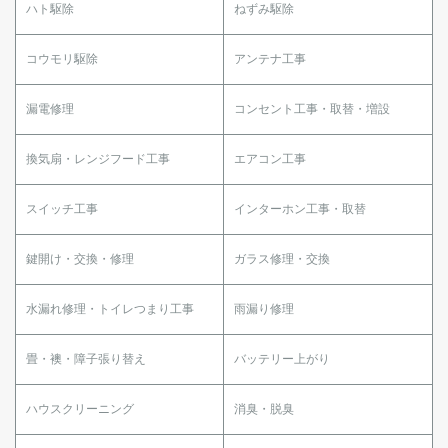
ハト駆除
ねずみ駆除
コウモリ駆除
アンテナ工事
漏電修理
コンセント工事・取替・増設
換気扇・レンジフード工事
エアコン工事
スイッチ工事
インターホン工事・取替
鍵開け・交換・修理
ガラス修理・交換
水漏れ修理・トイレつまり工事
雨漏り修理
畳・襖・障子張り替え
バッテリー上がり
ハウスクリーニング
消臭・脱臭