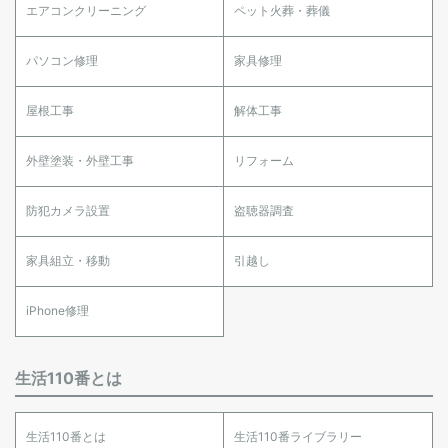
エアコンクリーニング
ペット火葬・葬儀
パソコン修理
家具修理
屋根工事
解体工事
外壁塗装・外壁工事
リフォーム
防犯カメラ設置
盗聴器調査
家具組立・移動
引越し
iPhone修理
生活110番とは
生活110番とは
生活110番ライブラリー