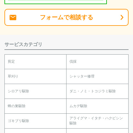
フォーム
で
相談
する
サービスカテゴリ
剪定
伐採
草刈り
シャッター修理
シロアリ駆除
ダニ・ノミ・トコジラミ駆除
蜂の巣駆除
ムカデ駆除
アライグマ・イタチ・ハクビシン
ゴキブリ駆除
駆除