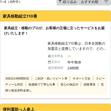
1~4（4件中）
絞り込み
家具移動組立110番
家具組立・移動のプロが、お客様の立場に立ったサービスをお届
けいたします！
家具移動組立110番は、日本全国数の
加盟店と提携していますので、どの地
方にお住まいのお客様でも迅速に対応
ー
目安料金
いたします。 コールセンターでは24
年中無休
定休日
時間365日年中無休でお電話を受け付
24時間
営業時間
けています。 深夜でも早朝でもお客
様の都合の良い時間帯にいつでもお電
365日24時間対応
ご好評・高いリピート率
サポート万全
スピー
話ください。 コールセンターのスタ
ディーな対応
低価格で丁寧な仕事
安心の保証付
経験豊富
見
ッフがお客様のお悩みをお聞きしま
す。 「お部屋の模様替えをしたいけ
積り後追加料金無し
ど、家具が重くて大変なので手伝って
ほしい」 「説明書を見ても家具の組
立がうまくいかないから対応してほし
便利屋助っ人参上
い」など。 このようなことでお困