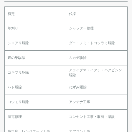
剪定
伐採
草刈り
シャッター修理
シロアリ駆除
ダニ・ノミ・トコジラミ駆除
蜂の巣駆除
ムカデ駆除
アライグマ・イタチ・ハクビシン
ゴキブリ駆除
駆除
ハト駆除
ねずみ駆除
コウモリ駆除
アンテナ工事
漏電修理
コンセント工事・取替・増設
換気扇・レンジフード工事
エアコン工事