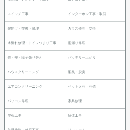
スイッチ工事
インターホン工事・取替
鍵開け・交換・修理
ガラス修理・交換
水漏れ修理・トイレつまり工事
雨漏り修理
畳・襖・障子張り替え
バッテリー上がり
ハウスクリーニング
消臭・脱臭
エアコンクリーニング
ペット火葬・葬儀
パソコン修理
家具修理
屋根工事
解体工事
外壁塗装・外壁工事
リフォーム