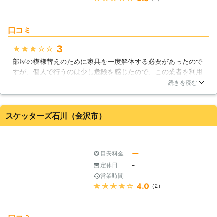
てはメリットにもデメリットにも変化
し、DIYが好きだという人には楽しめ
るようですが、苦手な人には苦痛に感
口コミ
じられると言われています。そのため
家具の組立てを放棄してしまい、せっ
3
★★★★★
かく購入した家具を捨てるか放ってお
部屋の模様替えのために家具を一度解体する必要があったので
かれることが多くなっているようで
すが、個人で行うのは少し危険を感じたので、この業者を利用
す。諦めてしまう前に、当社を頼って
してみました。前のお客さんの案件で時間がかかり、予定の時
続きを読む
みませんか?当社では皆さんの代わり
間より少し遅れがあったのですが、基本的な対応や作業には満
に、家具を完成させることができま
足しています。家具や壁などに傷が付くというようなこともな
す。また組立てた家具の設置まで可能
く、また作業もかなり迅速にしてくれたと感じました。お金を
スケッターズ石川（金沢市）
なので、すぐにその家具を使えます。
払うだけの価値はあったと思います。
石川県
金沢市
2016年12月19日
ー
目安料金
-
定休日
営業時間
★★★★★
4.0
（2）