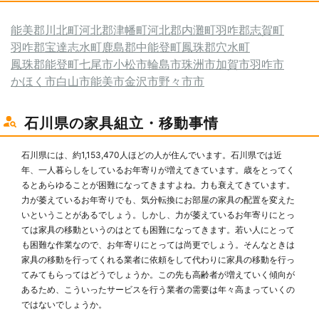
能美郡川北町
河北郡津幡町
河北郡内灘町
羽咋郡志賀町
羽咋郡宝達志水町
鹿島郡中能登町
鳳珠郡穴水町
鳳珠郡能登町
七尾市
小松市
輪島市
珠洲市
加賀市
羽咋市
かほく市
白山市
能美市
金沢市
野々市市
石川県の家具組立・移動事情
石川県には、約1,153,470人ほどの人が住んでいます。石川県では近
年、一人暮らしをしているお年寄りが増えてきています。歳をとってく
るとあらゆることが困難になってきますよね。力も衰えてきています。
力が萎えているお年寄りでも、気分転換にお部屋の家具の配置を変えた
いということがあるでしょう。しかし、力が萎えているお年寄りにとっ
ては家具の移動というのはとても困難になってきます。若い人にとって
も困難な作業なので、お年寄りにとっては尚更でしょう。そんなときは
家具の移動を行ってくれる業者に依頼をして代わりに家具の移動を行っ
てみてもらってはどうでしょうか。この先も高齢者が増えていく傾向が
あるため、こういったサービスを行う業者の需要は年々高まっていくの
ではないでしょうか。