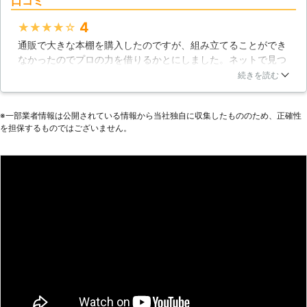
口コミ
4
★★★★★
通販で大きな本棚を購入したのですが、組み立てることができ
なかったのでプロの力を借りるかとにしました。ネットで見つ
けた「スケッターズ石川」です。一時間もかからずに作業が終
続きを読む
わり、設置までしてもらいました。家具は購入しても自宅まで
運ぶのが大変なので、通販を利用することが多くなります。組
※⼀部業者情報は公開されている情報から当社独⾃に収集したもののため、正確性
み立てをしてくれるこの業者を、また利用したいです。
を担保するものではございません。
石川県
金沢市
2016年10月29日