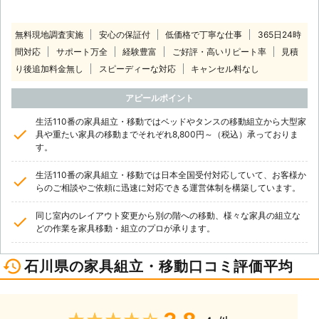
無料現地調査実施
安心の保証付
低価格で丁寧な仕事
365日24時
間対応
サポート万全
経験豊富
ご好評・高いリピート率
見積
り後追加料金無し
スピーディーな対応
キャンセル料なし
アピールポイント
生活110番の家具組立・移動ではベッドやタンスの移動組立から大型家
具や重たい家具の移動までそれぞれ8,800円～（税込）承っておりま
す。
生活110番の家具組立・移動では日本全国受付対応していて、お客様か
らのご相談やご依頼に迅速に対応できる運営体制を構築しています。
同じ室内のレイアウト変更から別の階への移動、様々な家具の組立な
どの作業を家具移動・組立のプロが承ります。
石川県の家具組立・移動口コミ評価平均