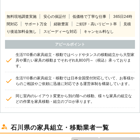
無料現地調査実施
安心の保証付
低価格で丁寧な仕事
365日24時
間対応
サポート万全
経験豊富
ご好評・高いリピート率
見積
り後追加料金無し
スピーディーな対応
キャンセル料なし
アピールポイント
生活110番の家具組立・移動ではベッドやタンスの移動組立から大型家
具や重たい家具の移動までそれぞれ8,800円～（税込）承っておりま
す。
生活110番の家具組立・移動では日本全国受付対応していて、お客様か
らのご相談やご依頼に迅速に対応できる運営体制を構築しています。
同じ室内のレイアウト変更から別の階への移動、様々な家具の組立な
どの作業を家具移動・組立のプロが承ります。
石川県の家具組立・移動業者一覧