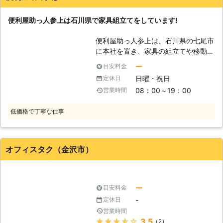
り、お悩みのお客様はぜひ家具移動組
便利屋助っ人参上は石川県で家具組立てをしています!
立110番をご利用ください。 大きくて
移動が大変だった家具も、組立が難し
便利屋助っ人参上は、石川県の七尾市
くてできなかったという家具も、実績
に本社を置き、家具の組立てや移動を
豊富なベテランが迅速に解決します。
行なっている会社です。七尾湾に面す
家具移動組立110番では、家具の組立
ー
目安料金
る七尾市内はもちろん、近隣の市町村
作業や移動作業にお困りのお客様に喜
日曜・祝日
定休日
にまで駆けつけます。またその名の通
んで対応させていただきます。
08：00～19：00
営業時間
り便利屋なので、生活の中のさまざま
なお困り事を解決することが可能で
低価格で丁寧な仕事
す。 【家具組立てとは】 近年はイン
ターネットを用いた通信販売がよく使
われるようになり、お家にいながら世
界中の家具を購入することができるよ
オフィスタク（金沢市）
うになっています。また家具屋のウェ
ブサイトから家具を購入する方法もあ
るため、実店舗へ行くには時間が無い
という人に喜ばれているようです。こ
ー
目安料金
れらの通信販売はとても便利なのです
-
定休日
が、届いた家具は自分で組立てをしな
営業時間
ければならないという点が、人によっ
★★★★★
3.5
（2）