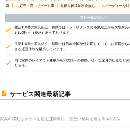
富
ご好評・高いリピート率
見積り後追加料金無し
スピーディーな対
アピールポイント
生活110番の家具組立・移動ではベッドやタンスの移動組立から大型家具
8,800円～（税込）承っております。
生活110番の家具組立・移動では日本全国受付対応していて、お客様から
きる運営体制を構築しています。
同じ室内のレイアウト変更から別の階への移動、様々な家具の組立などの
ります。
サービス関連最新記事
家具の移動はグッズを使えば簡単に！重たい家具を運ぶ3つの方法