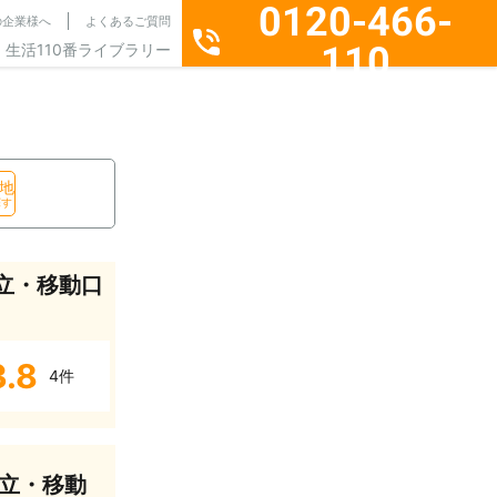
0120-466-
の企業様へ
よくあるご質問
110
生活110番ライブラリー
通話料無料・24時間365日受付
地
探す
立・移動口
3.8
4件
立・移動