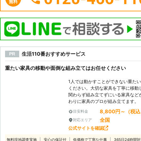
無料
生活110番おすすめサービス
PR
重たい家具の移動や面倒な組み立てはお任せください
1人では動かすことができない重た
ください。大切な家具を丁寧に移動
関わらず組み立てずにいる家具など
わりに家具のプロが組み立てます。
8,800円～（税
目安料金
全国
対応エリア
公式サイトを確認
無料現地調査実施
安心の保証付
低価格で丁寧な仕事
365日24時間