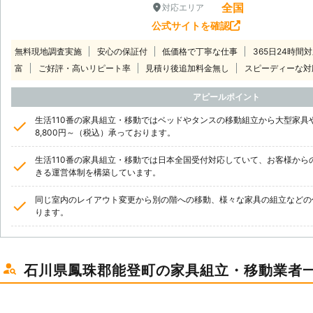
全国
対応エリア
公式サイトを確認
無料現地調査実施
安心の保証付
低価格で丁寧な仕事
365日24時間
富
ご好評・高いリピート率
見積り後追加料金無し
スピーディーな対
アピールポイント
生活110番の家具組立・移動ではベッドやタンスの移動組立から大型家具
8,800円～（税込）承っております。
生活110番の家具組立・移動では日本全国受付対応していて、お客様から
きる運営体制を構築しています。
同じ室内のレイアウト変更から別の階への移動、様々な家具の組立などの
ります。
石川県鳳珠郡能登町の家具組立・移動業者