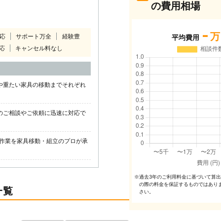
の費用相場
-
万
対応
サポート万全
経験豊
平均費用
応
キャンセル料なし
や重たい家具の移動までそれぞれ
のご相談やご依頼に迅速に対応で
作業を家具移動・組立のプロが承
過去3年のご利⽤料⾦に基づいて算
※
の際の料⾦を保証するものではあり
一覧
さい。