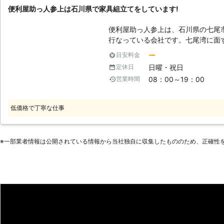
便利屋助っ人参上は石川県で家具組立てをしています!
便利屋助っ人参上は、石川県の七尾
行なっている会社です。七尾湾に面
にまで駆けつけます。またその名の
ー
目安料金
なお困り事を解決することが可能です。 【家具組立てとは】 近年
日曜・祝日
定休日
ーネットを用いた通信販売がよく使
08：00～19：00
営業時間
中の家具を購入することができるよ
サイトから家具を購入する方法もあ
いう人に喜ばれているようです。こ
低価格で丁寧な仕事
が、届いた家具は自分で組立てをし
てはメリットにもデメリットにも変化
るようですが、苦手な人には苦痛に
※⼀部業者情報は公開されている情報から当社独⾃に収集したもののため、正確性
家具の組立てを放棄してしまい、せ
かれることが多くなっているようで
ませんか?当社では皆さんの代わり
また組立てた家具の設置まで可能な