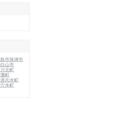
輪島市
珠洲市
市
白山市
郡川北町
内灘町
宝達志水町
郡穴水町