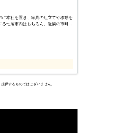
市に本社を置き、家具の組立てや移動を
する七尾市内はもちろん、近隣の市町村
通り便利屋なので、生活の中のさまざま
はインタ
われるようになり、お家にいながら世界
うになっています。また家具屋のウェブ
るため、実店舗へ行くには時間が無いと
れらの通信販売はとても便利なのです
なければならないという点が、人によっ
し、DIYが好きだという人には楽しめ
感じられると言われています。そのため
を担保するものではございません。
っかく購入した家具を捨てるか放ってお
す。諦めてしまう前に、当社を頼ってみ
に、家具を完成させることができます。
ので、すぐにその家具を使えます。