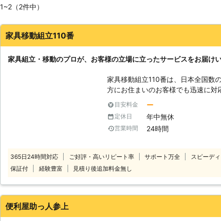
1~2（2件中）
家具移動組立110番
家具組立・移動のプロが、お客様の立場に立ったサービスをお届け
家具移動組立110番は、日本全国数
方にお住まいのお客様でも迅速に対応いたします。 
時間365日年中無休でお電話を受け
ー
目安料金
様の都合の良い時間帯にいつでもお電話ください。 
年中無休
定休日
ッフがお客様のお悩みをお聞きします。 「お部屋の模様替えを
24時間
営業時間
ど、家具が重くて大変なので手伝っ
立がうまくいかないから対応してほしい」など。 こ
り、お悩みのお客様はぜひ家具移動組立1
365日24時間対応
ご好評・高いリピート率
サポート万全
スピーディ
移動が大変だった家具も、組立が難
保証付
経験豊富
見積り後追加料金無し
豊富なベテランが迅速に解決します。 家具移動組立110番では、家具の
作業や移動作業にお困りのお客様に
便利屋助っ人参上