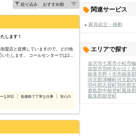
絞り込み
関連サービス
家具組立・移動
いたします！
エリアで探す
の加盟店と提携していますので、どの地
コールセンターでは24
付けています。 深夜でも早朝でもお客
金沢市
七尾市
小松市
コールセンターのスタ
加賀市
羽咋市
かほく
能美市
野々市市
能美
したいけ
河北郡津幡町
河北郡
てほしい」 「説明書を見ても家具の組
羽咋郡志賀町
羽咋郡
のようなことでお困
鹿島郡中能登町
鳳珠
10番をご利用ください。 大きくて
鳳珠郡能登町
ーな対応
低価格で丁寧な仕事
安心の
しくてできなかったという家具も、実績
組立
喜んで対応させていただきます。