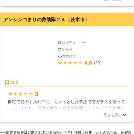
が対応可能だったのでお願いしました。スピーディーに新しい
ガラスに交換していただくことができ、割れたガラスも処分し
ていただくことができました。
アンシンつまりの救助隊２４（茨木市）
大阪府
大阪市鶴見区
2016年12月31日
ー
目安料金
-
定休日
営業時間
★★★★★
4.0
（20）
口コミ
3
★★★★★
自宅で庭の手入れ中に、ちょっとした事故で窓ガラスを割って
しまいました。近所でガラス交換や修理してくれそうな業者を
検索したら城東区内でヒットしてすぐ電話しました。近かった
続きを読む
こともあって、すぐではないものの当日中に寄れるということ
でした。家に来てみてもらい、ちょうどいい窓ガラスがあった
※⼀部業者情報は公開されている情報から当社独⾃に収集したもののため、正確性
ようですぐに治してもらい助かりました。近所なのでまた利用