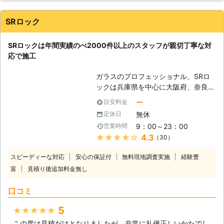
ざまな被害にあってしまう危険性があ
ります。このような被害が拡大する前
SRロック
に「かけつけサービス」までお電話く
ださい。お見積りも無料で受け付けて
SRロックは年間実績のべ2000件以上のスタッフが親切丁寧な対
おります。 【窓からできるセキュリ
応で施工
ティ対策】 ある調査によれば、空き
巣が一戸建てに侵入する経路は、窓か
ガラスのプロフェッショナル、SRロ
らが約6割を占めていることが分かっ
ックは兵庫県を中心に大阪府、奈良
ています。すなわち、玄関のカギを防
市、京都府、和歌山県、滋賀県の個人
犯性の高いものに交換するだけでな
ー
目安料金
様から法人様まで幅広くご対応致して
く、ご自宅の窓に関しても防犯対策を
無休
定休日
おります。 ガラスが割れたなどの緊
講じることが、空き巣などの犯罪を抑
9：00～23：00
営業時間
急なご依頼も現場近くの営業所のスタ
止するためには非常に大切なのです。
★★★★★
4.3
（30）
ッフがすぐにかけつけその場で施工致
また、窓ガラス以外にも、窓枠に補助
します。 【ガラス修理・交換に迅速
鍵を取り付けることでより一層防犯対
スピーディーな対応
安心の保証付
無料現地調査実施
経験豊
対応】 当社の強みの一つが、最短30
策を高めることができます。ガラス交
富
見積り後追加料金無し
分で到着するスピード。即日のガラス
換とともに、お気軽にご相談くださ
修理も可能です。「危ないから今すぐ
い。
口コミ
ガラスを直してほしい！」という急な
ご相談にも、最大限努力してご対応さ
5
★★★★★
せていただきます。 【安心のガラス
この度は見積だけとなりましたが、非常に礼儀正しいかたでし
技術】 年間実績2000件以上の経験を