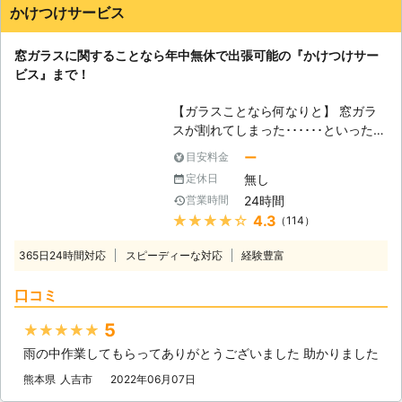
かけつけサービス
窓ガラスに関することなら年中無休で出張可能の『かけつけサー
ビス』まで！
【ガラスことなら何なりと】 窓ガラ
スが割れてしまった･･････といった緊
急のトラブルはもちろんのこと、ご自
ー
目安料金
宅を安全性の高いものにするために防
無し
定休日
犯性の高いガラスに変更したい、断熱
24時間
営業時間
性に優れたガラスに変更して暖かい家
★★★★★
4.3
（114）
にしたいなど、家の窓ガラスについて
のご要望を承ります。 当社スタッフ
365日24時間対応
スピーディーな対応
経験豊富
が関西圏内を中心に、365日24時間
緊急出張いたします。ガラス交換のこ
口コミ
となら「かけつけサービス」にお任せ
ください！ 【ガラスのトラブルから
5
★★★★★
起こる被害とは】 窓ガラスが割れた
雨の中作業してもらってありがとうございました 助かりました
状態で放っておくと、ガラスの破片で
ケガをしてしまったり、その窓から不
熊本県
人吉市
2022年06月07日
審者に侵入されたりと、お客様がさま