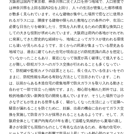
大阪府は国内で東京都、神奈川県に次ぐ人口を持つ地域で、人口密度で
は神奈川県を上回る国内2位を上回り、人々の生活が密集した都市構造
が数多く見られています。そんな建物が集中した場所で窓などに使用さ
れるガラスには、隣接する建物や限られた敷地などの条件の中、生活に
必要な日当たりを確保したり、空気を入れ替えるための貴重な換気口と
しての大きな役割が求められています。大阪府は府内の各地がそれぞれ
に発展してきた歴史的な経緯から、地域によってガラスが使われる環境
にも違いが見られるようです。古くからの民家が集まっている歴史ある
地域では、過去に建てられた住宅が現在ほどの防犯意識の高さを想定し
ていなかったこともあり、最近になって強度が高く破壊して侵入するこ
とが難しい防犯ガラスへのガラス交換が行われることも多くなってい
て、防犯鍵や監視カメラの設置とともに、長く住んでいる住まいをその
ままに、防犯性能を高める有効な方法として注目されています。これ
は、以前からある木造住宅の密集地帯で防火ガラスを取り入れる動きと
合わせて一部で目立った傾向です。また、都心部を離れた郊外では、比
較的地価の安い新興住宅の開発も進んでいますが、そうした場所では小
さな子どもが生まれる世帯も多く、騒がしくなった生活によって近隣へ
騒音が漏れることを防ぐために、妊娠、出産の機会に合わせてガラス交
換を実施して防音ガラスが採用されることもあるようです。そして、大
阪府全体として瀬戸内海式の1年を通して温暖な気候的から夏場の蒸し
暑さが全国でも屈指のものとして有名な点があるため、各地の住宅や、
ヒートアイランド現象の影響で気温が上昇している都心部のオフィスな