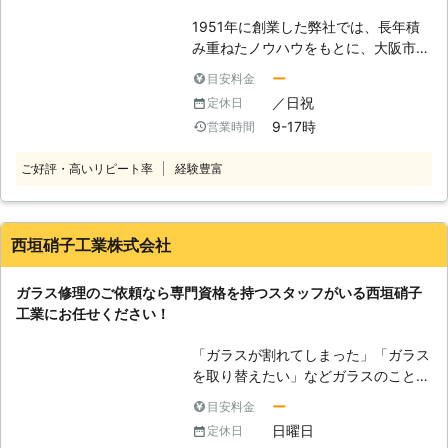
は弊社にお任せください。
社はお客様により良いサービスをご利
1951年に創業した弊社では、長年積
用いただくため、地域密着型で対応し
み重ねたノウハウをもとに、大阪市内
ております。 走り慣れた地域ですの
はもちろん府下全域のガラス修理・交
ー
目安料金
で、抜け道や交通網もばっちり把握し
換にスピーディーに対応しています。
ています。 そのため、関西圏のお客
／日祝
定休日
最近では割れにくい強化ガラスが多く
様のご依頼には最短20分で駆け付け
9-17時
営業時間
の窓に採用されていますが、それでも
る事が出来るのです。 もしも突然、
破損などのトラブルを完全には防げま
ガラスが割れてお困りでしたら是非と
ご好評・高いリピート率
経験豊富
せん。また断熱性・遮音性に優れた二
もリペアガラスにお任せください。弊
重ガラスや、より強度の高い防犯ガラ
社が最短20分で駆け付けて、お客様
スに交換したいというお客様も多くい
に合ったガラスをすぐに用意して交換
らっしゃいます。ガラスのことでお悩
西垣硝子工業株式会社
いたします。
みなら、まずは弊社までお気軽にメー
ルまたはお電話ください。その際にガ
ガラス修理のご依頼なら専門資格を持つスタッフがいる西垣硝子
ラスのサイズや種類をお伝えいただ
工業にお任せください！
き、在庫があれば最速で修理・交換に
伺うことができます。
「ガラスが割れてしまった」「ガラス
を取り替えたい」などガラスのことな
ら西垣硝子工業にお気軽にご連絡くだ
ー
目安料金
さい。 私どもは大阪府を中心にお客
日曜日
定休日
様からのガラス修理・交換のご依頼に