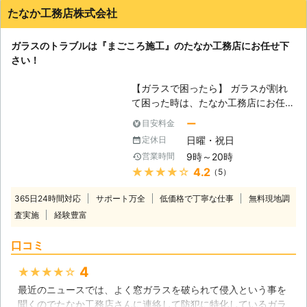
素早い対応に驚きましたが、感謝しかありません。
ません。地震大国日本とも言われてお
たなか工務店株式会社
い。ガラス交換などお家のトラブルが
りますので、各ご家庭で災害の対策を
兵庫県
尼崎市
2016年12月31日
あったときには、お客様のもとに修理
行う事はとても重要と言えるでしょ
スタッフが駆け付けます。 BEST株式
ガラスのトラブルは『まごころ施工』のたなか工務店にお任せ下
う。 【ガラス交換で得られる効果
会社はお客様のお困りごとを解決し、
さい！
は？】 ガラスには様々な種類が存在
よりよい生活が送れるようにサポート
しており、防犯や災害に強い耐久性に
しています。ガラスの割れやヒビは、
【ガラスで困ったら】 ガラスが割れ
優れた物から外気の気温を遮断する断
放置していると大変危険です。気づい
て困った時は、たなか工務店にお任せ
熱、防音などにも適したガラスなどが
たときにはガラス交換をプロに依頼し
下さい！強化ガラスや複層ガラスな
ー
目安料金
存在しています。更にはガラスフィル
ましょう。「ガラスが割れた！」そん
ど、様々なタイプのガラスに対応出来
ムとなる物なども御座いますので、ガ
日曜・祝日
定休日
なときは当店にご依頼ください。
ます。外の音がうるさかったり、気に
ラス周りを見直す事によって得られる
9時～20時
営業時間
なる結露をどうにかしたいといったご
効果は実に多く存在すると言えるでし
★★★★★
4.2
（5）
要望には、機能性に優れたガラスをご
ょう。小さなお子様がいらっしゃるご
提案させて頂きます。 【ガラスが割
家庭や四季の変わり目に体調を崩しが
365日24時間対応
サポート万全
低価格で丁寧な仕事
無料現地調
れたら】 普段はガラスが割れること
ちになってしまう方などは特に注意し
査実施
経験豊富
はあまりないため、いざ割れてしまう
て、ガラス周りを見直し電気代の節
と気が動転してしまう方がいます。割
約、快適な空間の追求などを心掛けて
口コミ
れたガラスは危険なため、まずは修理
見るのも良いかと思われます。
を当店までご依頼下さい。そのままに
4
★★★★★
して置くのが一番良いのですが、お子
最近のニュースでは、よく窓ガラスを破られて侵入という事を
さんがいたり人が通る通路だった場
聞くのでたなか工務店さんに連絡して防犯に特化しているガラ
合、ガラスの片付けが必要になりま