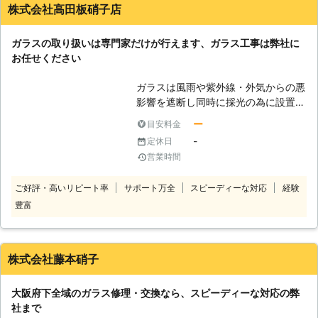
い」 そんなときは弊社「リペアホー
株式会社高田板硝子店
ムサービス」までご連絡くださいま
せ。弊社はスピードに自信があるので
ガラスの取り扱いは専門家だけが行えます、ガラス工事は弊社に
すぐに駆け付けて対応できる理由があ
お任せください
ります。 【リペアホームサービスは
あらゆるガラスに対応できます】 自
ガラスは風雨や紫外線・外気からの悪
宅内に様々な種類のガラスを使ってい
影響を遮断し同時に採光の為に設置さ
るお客様であれば、地震によって1度
れています。普段はガラスの機能面に
に複数枚のガラスが割れてしまうと対
ー
目安料金
ついて思いを馳せることが少ないのが
応できる業者は限られてきますよね。
-
定休日
現実です。ましてや硝子の相場に至っ
業者によって、取り扱ってないガラス
営業時間
ては、全く想定することもないのでは
の種類が多いほど、業者に依頼する数
ないでしょうか。このような機能面や
が増えて施工費が高くなります。 弊
ご好評・高いリピート率
サポート万全
スピーディーな対応
経験
費用相場を気にかけるのは、ガラス修
社は、あらゆるガラスに対応できるよ
豊富
理・交換工事の必要性に直面して初め
うに強化ガラスやすりガラスなどの
てと言う方がむしろ普通です。ガラス
様々なガラスを取り揃えているのでお
を割ってしまえば修理が必要になり取
客様のご要望に合わせたガラスを用意
り替え部品だけでなくさらには施工費
する事が可能です。 【リペアホーム
株式会社藤本硝子
用も必要になります。弊社では普段は
サービスは関西圏(2府4県)のご依頼な
知る機会がすくないガラス修理の相場
ら最短20分で駆け付けます！】 弊社
大阪府下全域のガラス修理・交換なら、スピーディーな対応の弊
についても分かりやすい説明を心がけ
は関西圏(2府4県)のご依頼なら最短
社まで
ております。各種のガラス修理・交換
20分で駆け付ける事が可能です。 弊