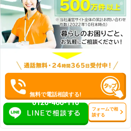
無料で電話相談する!
0120-466-110
フォーム
で
相
談
する