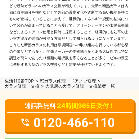
どで断熱ガラスへのガラス交換が増えています。最新の断熱ガラスは内
部に真空部分を挟むなどして外部の温度変化を遮断する高い機能を持つ
ものが登場していることに加えて、世界的にエネルギー資源の枯渇につ
いて関心が高まっていることも受けて、グリーンカーテンや太陽光発電
などによるエアコン使用と同時に採用することで、経済的にも効率のよ
い室内温度の調節が可能な方法だとして知られるようになっています。
こうした断熱ガラスの利用は環境問題への取り組みを行っている都心部
の企業などでも多く、開発メーカーの本拠地も多くある大阪府では特に
調達が簡単であったり種類の選択肢も広くなることが多く、ビルの壁面
に使用する大型のガラス交換なども需要が伸びているようです。
生活110番TOP
窓ガラス修理・ドアノブ修理
ガラス修理・交換
大阪府のガラス修理・交換業者一覧
通話料無料
24時間365日受付！
0120-466-110