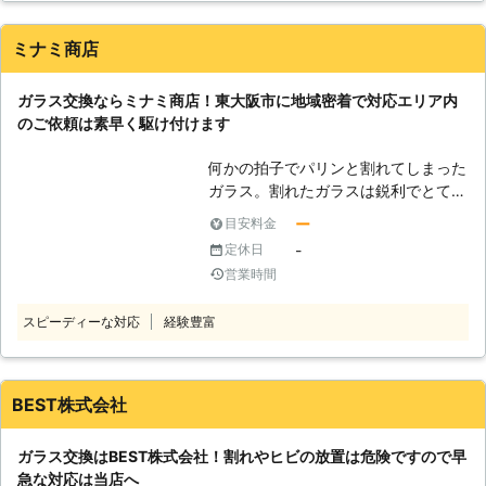
ラスへの交換まで、ガラスのことで何
かございましたら、遠慮なくお申し付
ミナミ商店
けを！ もちろん、個人のお客様だけ
でなく、店舗や医院、学校、企業など
ガラス交換ならミナミ商店！東大阪市に地域密着で対応エリア内
のお客様にもご利用いただいておりま
のご依頼は素早く駆け付けます
す！ ガラス110番に提携している加盟
店は、どのような場所や種類でも対応
何かの拍子でパリンと割れてしまった
可能です。 他社のガラス業者に断ら
ガラス。割れたガラスは鋭利でとても
れた際も、ぜひガラス110番を活用く
危険で、誤って触ってしまった場合に
ださい。 お客様の満足いただける仕
ー
目安料金
怪我をしてしまう恐れがある物なので
上がりが提供できるよう、加盟店スタ
-
定休日
す。そのため割れてしまったガラスは
ッフ一同努めさせていただいておりま
営業時間
放置をしないで、すぐに交換をしなく
す。 24時間365日年中無休で電話受
てはいけません。 しかしガラスの交
付をしておりますので、お電話しにく
スピーディーな対応
経験豊富
換はお客様自身がおこなうことは手を
い早朝や深夜などの時間帯でもお気軽
怪我してしまう可能性があるので、あ
にご相談ください。
まりおすすめできません。ぜひガラス
交換は「ミナミ商店」にご依頼くださ
BEST株式会社
いませ。お客様に代わってガラスを取
替えます。 ●東大阪市に地域密着！
ガラス交換はBEST株式会社！割れやヒビの放置は危険ですので早
対応エリア内のガラス修理・交換はお
急な対応は当店へ