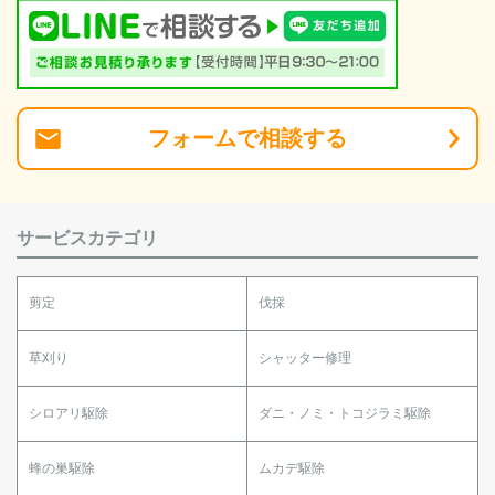
フォーム
で
相談
する
サービスカテゴリ
剪定
伐採
草刈り
シャッター修理
シロアリ駆除
ダニ・ノミ・トコジラミ駆除
蜂の巣駆除
ムカデ駆除