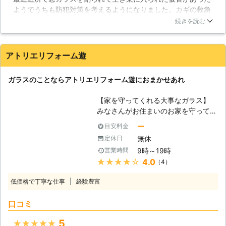
記のような背景から、防犯ガラスへの
ようでうちも防犯対策を考えるようになりました。カギの救急
ガラス交換の需要が特に高まっていま
ロックサービスさんで防犯対策用のガラスに交換できると知り
す。防犯ガラスとは、その名の通り防
続きを読む
お願いすることにしました。丁寧に説明をしてもらい、値段と
犯性能の高いガラスです。二枚のガラ
機能と納得のいくガラスを選ぶことができました。ガラス交換
スの間に強靭な中間膜が挟まること
も丁寧に作業してもらえたと思います。
で、ガラスが破られるのを防ぎます。
アトリエリフォーム遊
時間を掛ければ貫通することも可能で
大阪府
高槻市
2016年12月28日
すが、破壊には大きな音も発生するた
ガラスのことならアトリエリフォーム遊におまかせあれ
め、時間の面でも音の面でも空き巣の
撃退に大いに役立ちます。似たような
【家を守ってくれる大事なガラス】
機能を持つ防犯フィルムも販売され、
みなさんがお住まいのお家を守ってく
窓ガラスや車のサイドガラスに貼り付
れるという意味でも窓ガラスは活躍し
ー
目安料金
ける家庭も増えています。 【合わせ
ています。もし、窓ガラスが無ければ
ガラスの効果】 防犯ガラスは、いわ
無休
定休日
害虫が出入りし放題ですし空き巣も入
ば「合わせガラス」の中の一つに過ぎ
9時～19時
営業時間
り放題かもしれません。現代の窓ガラ
ません。間に挟む中間膜の種類を変え
★★★★★
4.0
（4）
スというのは性能が良いものが多く、
ることで、紫外線カット、遮音性能を
割れにくい防犯ガラス、火災が発生し
プラスするなど、合わせガラスは応用
低価格で丁寧な仕事
経験豊富
てしまっても飛散を防止してくれる防
力の高いガラスです。当店では、っこ
炎ガラスというものがあります。みな
のような高機能ガラスを取り扱ってお
口コミ
さんのお家で使用している窓ガラスは
り、お客様に合わせて施工をご提案い
どんなタイプのものでしょうか。も
5
★★★★★
たします。防犯をお考えの方も、そう