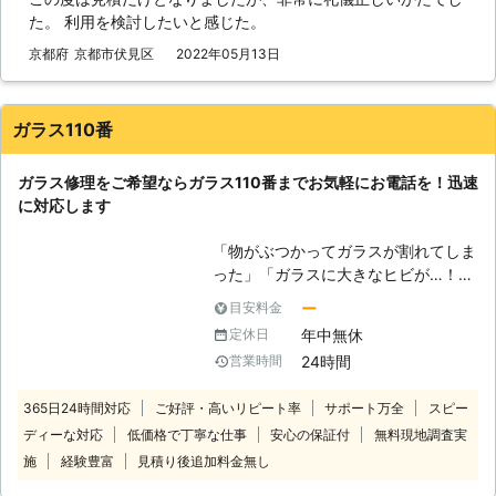
た。 利用を検討したいと感じた。
いかし、お客様に満足していただける
ご提案を致します。ガラス修理やガラ
京都府
京都市伏見区
2022年05月13日
ス交換、その他、サッシの取りかえや
調整、網戸の張り替え、ガラスフィル
ム施工などもご対応しております。プ
ガラス110番
ロとしての責任をもち、丁寧に施工さ
せていただきます。 【お見積りは完
ガラス修理をご希望ならガラス110番までお気軽にお電話を！迅速
全無料】 もちろん、お値段のご心配
に対応します
もございません!!お見積り費用は完全
無料、出張費もいただいておりませ
「物がぶつかってガラスが割れてしま
ん。「ガラス交換って高いって聞いた
った」「ガラスに大きなヒビが…！」
けど…」とお悩みのお客様も、まずは
このようなガラスに関してのトラブル
フリーダイヤル(0120-830-863)から
ー
目安料金
に対応！ 強化ガラスからデザインガ
お問合せください。スピーディーにご
年中無休
定休日
ラスまで、どのようなガラスであろう
対応させていただきます。是非この機
24時間
営業時間
とお任せください。 ガラス110番は、
会に、当社へガラス工事をご用命くだ
日本全国に数多くの加盟店が提携して
さい!!
365日24時間対応
ご好評・高いリピート率
サポート万全
スピー
おります。そのため各現地スタッフが
ディーな対応
低価格で丁寧な仕事
安心の保証付
無料現地調査実
お客様の困ったを解決し、快適な生活
ができるように全力サポート！ ガラ
施
経験豊富
見積り後追加料金無し
スの修理から、窓の防犯対策や強化ガ