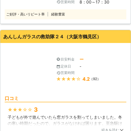
8：00～17：30
営業時間
専門資格を持っている経験豊富なスタ
ッフがお応えしております。 お客様
ご好評・高いリピート率
経験豊富
からのご相談・ご要望をしっかりとお
伺いし、高い技術力でご満足いただけ
る仕上がりの作業をいたしますので、
ガラスのことならお任せください。
あんしんガラスの救助隊２４（大阪市鶴見区）
ちょっとしたご相談にも経験豊富なス
タッフが丁寧にお応えいたしますの
で、気になることがありましたらお気
軽にご相談ください。
ー
目安料金
-
定休日
営業時間
★★★★★
4.2
（92）
口コミ
3
★★★★★
子どもが外で遊んでいたら窓ガラスを割ってしまいました。冬
の寒い時期だったので、ガラスがなければ困ります。至急駆け
付けてくれる業者さんを探し、あんしんガラスの救助隊24さん
続きを読む