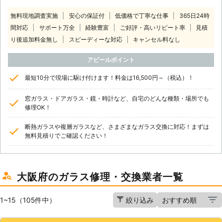
無料現地調査実施
安心の保証付
低価格で丁寧な仕事
365日24時
間対応
サポート万全
経験豊富
ご好評・高いリピート率
見積
り後追加料金無し
スピーディーな対応
キャンセル料なし
アピールポイント
最短10分で現場に駆け付けます！料金は16,500円～（税込）！
窓ガラス・ドアガラス・鏡・時計など、自宅のどんな種類・場所でも
修理OK！
断熱ガラスや複層ガラスなど、さまざまなガラス交換に対応！まずは
無料見積りでご確認ください！
大阪府のガラス修理・交換業者一覧
1~15（105件中）
絞り込み