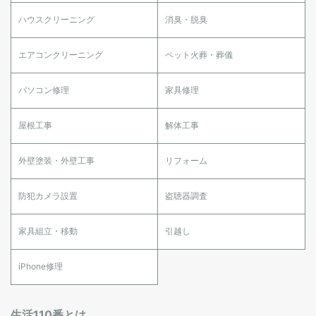
ハウスクリーニング
消臭・脱臭
エアコンクリーニング
ペット火葬・葬儀
パソコン修理
家具修理
屋根工事
解体工事
外壁塗装・外壁工事
リフォーム
防犯カメラ設置
盗聴器調査
家具組立・移動
引越し
iPhone修理
生活110番とは