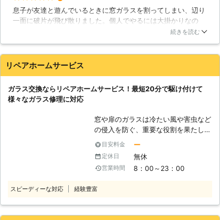
し、普通のガラスであれば性能の良い
でない方も、是非一度弊社にご相談く
息子が友達と遊んでいるときに窓ガラスを割ってしまい、辺り
ガラスに交換することを検討してみて
ださい。
一面に破片が飛び散りました。個人でやるには大掛かりなの
はどうでしょうか。その際には当社に
で、ガラス専門の業者を呼びました。相談後、すぐに駆けつけ
ご依頼ください。ご連絡お待ちしてお
続きを読む
てくれて、スムーズな判断で窓ガラスを張り替えてもらいまし
ります！ 【ガラスは凶器になること
た。生まれ変わった窓ガラスに感動をおぼえましたが、それだ
も】 様々な脅威からお家を守ってく
けでなく割れた破片もサービスで抜かりなく掃除をしてくれま
れるガラスですが、そのガラスが割れ
リペアホームサービス
した。散らばった物は取り除いたと思っていましたが、小さな
てしまうと、守ってくれる存在から凶
物は残っているようですね。こんなにしてくれたのに金額も安
器という存在になってしまいます。刃
ガラス交換ならリペアホームサービス！最短20分で駆け付けて
いのは助かりますし、対応も素晴らしいので呼びやすいです。
物となんら変わりません。ガラスが割
様々なガラス修理に対応
れてしまったら、ちゃんとした手順で
大阪府
岸和田市
2016年12月18日
処理をする必要があるのです。もし、
窓や扉のガラスは冷たい風や害虫など
その手段を怠ったら大ケガをしてしま
の侵入を防ぐ、重要な役割を果たして
うと思っておいた方が良いかもしれま
いますよね。 しかし、ガラスが突
ー
目安料金
せん。大きな破片は片付けたとして
然、割れてしまったら……日常生活に
も、まだ小さな欠片がそこら中に散ら
無休
定休日
支障をきたすため早めに対処したいで
ばっている可能性も十分にあります
8：00～23：00
営業時間
すよね。 「台風の影響でガラスが割
し、その欠片を素足で踏んでしまって
れて、強い風が入りこんで大変！今す
も大ケガをしてしまうということもあ
スピーディーな対応
経験豊富
ぐに交換して欲しい」 「複数のガラ
ります。そういったことにならないよ
スが地震によって一気に割れてしまっ
うに、ガラスの扱いには十分に気を付
たので1度に全て交換してもらいた
けましょう。