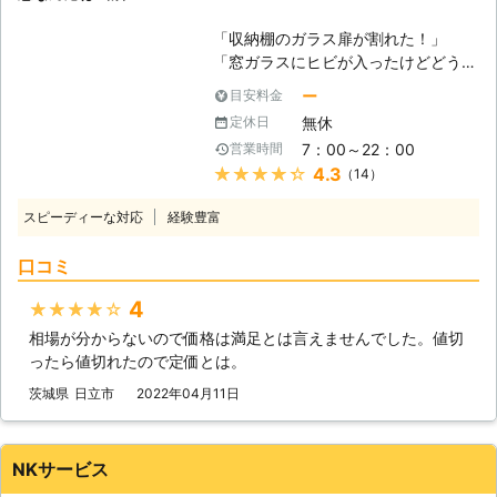
任せください！ 家のガラスが割れて
しまった場合、特に小さいお子さんが
「収納棚のガラス扉が割れた！」
いるご家庭ですと、誤ってガラス触れ
「窓ガラスにヒビが入ったけどどうし
てしまい怪我につながる危険があるの
よう」 「玄関のガラスが割れて防犯
で、素早く修理・交換してほしいもの
ー
目安料金
上心配」 このようにガラスでのお困
ですよね。 ミナミ商店は大阪府に地
無休
定休日
りごとならBEST株式会社にお任せく
域密着している専門業者です。そのた
7：00～22：00
営業時間
ださい！当店はお客様の「生活インフ
めこのエリアの地理には詳しく、抜け
★★★★★
4.3
（14）
ラを整える仕事」として、全国でガラ
道や最短ルートを把握しております。
ス交換など生活のトラブルを解決して
予約の状況次第にもよりますが、でき
スピーディーな対応
経験豊富
います。全国にスタッフがいるため、
るかぎり早く駆けつけてお客様のガラ
多くの地域でお急ぎの対応が可能で
スを交換できるように努めます。迅速
口コミ
す。 ガラスの割れやヒビを放置して
な解決はぜひ、弊社をご利用ください
いると防犯上よくありませんし、ケガ
ませ。 ●防犯用と断熱用のガラスに
4
★★★★★
のおそれもあります。気づいたときに
対応可能でお客様の要望に応えます
相場が分からないので価格は満足とは言えませんでした。値切
対応することが大切です。「ガラスが
窓ガラスが割れてしまったお客様です
ったら値切れたので定価とは。
割れた」「ガラスにヒビが入ってしま
と、再度割れてしまうことは避けたい
った」そんなときには、まずは当店に
茨城県
日立市
2022年04月11日
ですよね。お子さんのいるご家庭です
ご相談くださいませ。 ●割れたとき
と、ガラスの割れによるケガが心配で
だけじゃない！ヒビでもガラス交換が
す。そのため次に付ける窓ガラスは、
大切！ ガラスの割れが起きたときに
丈夫な物を選びたいですよね。 弊社
NKサービス
は「破片でのケガ」や「防犯」「空
は通常のガラスよりも丈夫な防犯用の