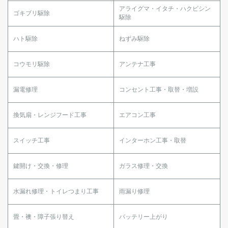
アライグマ・イタチ・ハクビシン
ゴキブリ駆除
駆除
ハト駆除
ねずみ駆除
コウモリ駆除
アンテナ工事
漏電修理
コンセント工事・取替・増設
換気扇・レンジフード工事
エアコン工事
スイッチ工事
インターホン工事・取替
鍵開け・交換・修理
ガラス修理・交換
水漏れ修理・トイレつまり工事
雨漏り修理
畳・襖・障子張り替え
バッテリー上がり