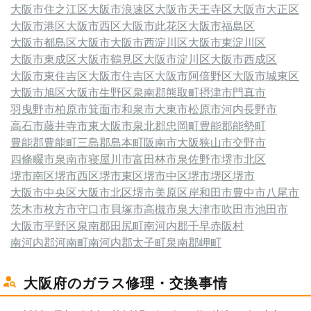
大阪市住之江区
大阪市浪速区
大阪市天王寺区
大阪市大正区
大阪市港区
大阪市西区
大阪市此花区
大阪市福島区
大阪市都島区
大阪市
大阪市西淀川区
大阪市東淀川区
大阪市東成区
大阪市鶴見区
大阪市淀川区
大阪市西成区
大阪市東住吉区
大阪市住吉区
大阪市阿倍野区
大阪市城東区
大阪市旭区
大阪市生野区
泉南郡熊取町
摂津市
門真市
羽曳野市
柏原市
箕面市
和泉市
大東市
松原市
河内長野市
高石市
藤井寺市
東大阪市
泉北郡忠岡町
豊能郡能勢町
豊能郡豊能町
三島郡島本町
阪南市
大阪狭山市
交野市
四條畷市
泉南市
寝屋川市
富田林市
泉佐野市
堺市北区
堺市南区
堺市西区
堺市東区
堺市中区
堺市堺区
堺市
大阪市中央区
大阪市北区
堺市美原区
岸和田市
豊中市
八尾市
茨木市
枚方市
守口市
貝塚市
高槻市
泉大津市
吹田市
池田市
大阪市平野区
泉南郡田尻町
南河内郡千早赤阪村
南河内郡河南町
南河内郡太子町
泉南郡岬町
大阪府のガラス修理・交換事情