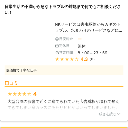
調」などのリスクがあることから、す
ガラスを取り扱っています。また外か
日常生活の不満から急なトラブルの対処まで何でもご相談くださ
ぐにガラス修理を依頼する方は多いか
らの熱を遮断して部屋を涼しくする断
い！
と思います。しかし割れたときだけで
熱用のガラスもご用意しておりますの
なく、ヒビが入ったときにも早急な対
で、ご希望の物がありましたらご相談
NKサービスは害虫駆除からカギのト
応が必要となります。 ヒビの入った
くださいませ。 ●終わりに 割れたガ
ラブル、水まわりのサービスなどにつ
ガラスは耐久性が落ち、少しの刺激で
ラスを放置するのは大変危険です。誤
いても多くの業務を手掛けさせて頂い
も割れが起きてしまいます。「まだ割
ー
目安料金
って触れてしまうと、怪我をする可能
ている会社になります。中でも日頃の
れてないからいいかな」と放置してい
無休
定休日
性もあります。ぜひ「ミナミ商店」に
安全性と快適性を追求するため、防犯
ると、ヒビの入ったガラスは割れやす
ガラス交換を依頼して、危険な状況か
8：00～23：59
営業時間
対策やガラス修理、交換などにつきま
いことから、空き巣に狙われやすくな
ら抜け出しましょう。
★★★★★
4.3
（8）
してもお客様から高い評価を頂けてい
ってしまうこともあるので注意が必要
るサービスとなります。高い施工技術
です。ヒビが入ったときにも割れた際
低価格で丁寧な仕事
でスピード解決致しますので、不足の
と同様に、はやめの対応が肝心です。
事態にも何なりとご相談ください。
ガラスのトラブルなら当店にお任せく
口コミ
【災害時の被害拡大】 震災や台風な
ださい。 ●当店は全国展開している
どに見舞われた際、大規模な被害を被
から早急な対応が可能！ BEST株式会
4
★★★★★
ってしまう可能性が最も懸念される内
社は全国にプロの修理スタッフがいる
大型台風の影響で近くに建てられていた広告看板が壊れて飛ん
容となりますが、ガラスの飛散による
ことから、早急な対応ができることが
できてしまい窓ガラスにあたりヒビがはいってしまいました。
被害はとても多く報告されています。
特徴です。「明日から旅行なのにガラ
今年は台風が多いらしく、次いつ大雨や強風が来るか分からな
割れたガラスは凶器に変わり、ケガだ
続きを読む
スが割れてしまった！」「子どもがい
いのですばやくガラス交換してほしいと思いNKサービスさん
けではなくその後の問題としても居住
て危ないからはやく直してほしい」こ
に伝えたところ翌日には交換してもらうことができ予想以上の
不可能になってしまう事は珍しくあり
のような時にも、当店にご依頼くださ