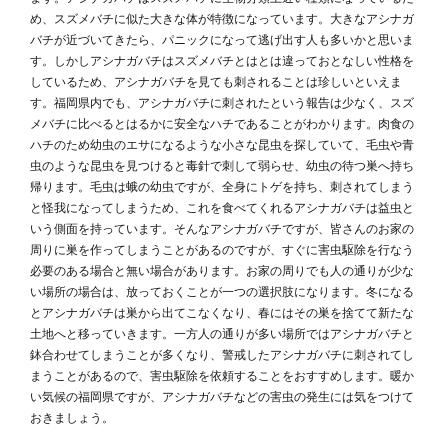
め、スズメバチに似た大きな体が特徴になっています。大きなアシナガ
バチが近づいてきたら、パニックになって逃げ出す人も多いかと思いま
す。しかしアシナガバチはスズメバチとはとは違っておとなしい性格を
しているため、アシナガバチを見ても刺されることは珍しいといえま
す。福岡県内でも、アシナガバチに刺されたという報告は少なく、スズ
メバチに比べるとはるかに安全なハチであることがわかります。肉食の
ハチのため幼虫のエサになるような小さな昆虫を探していて、毛虫や青
虫のような昆虫を見つけると毒針で刺して弱らせ、幼虫の待つ巣へ持ち
帰ります。毛虫は蛾の幼虫ですが、全身にトゲを持ち、刺されてしまう
と怪我になってしまうため、これを食べてくれるアシナガバチは益虫と
いう側面を持っています。そんなアシナガバチですが、皆さんのお家の
周りに巣を作ってしまうことがあるのですが、すぐに害虫駆除を行なう
必要のある場合と無い場合があります。お家の周りでも人の通りが少な
い場所の場合は、放っておくことが一つの選択肢になります。冬になる
とアシナガバチは巣から出てこなくなり、春にはその巣を捨てて新たな
土地へと移っていきます。一方人の通りが多い場所ではアシナガバチと
鉢合わせてしまうことが多くなり、警戒したアシナガバチに刺されてし
まうことがあるので、害虫駆除を依頼することをおすすめします。暖か
い気候の福岡県ですが、アシナガバチなどの害虫の発生には気をつけて
おきましょう。