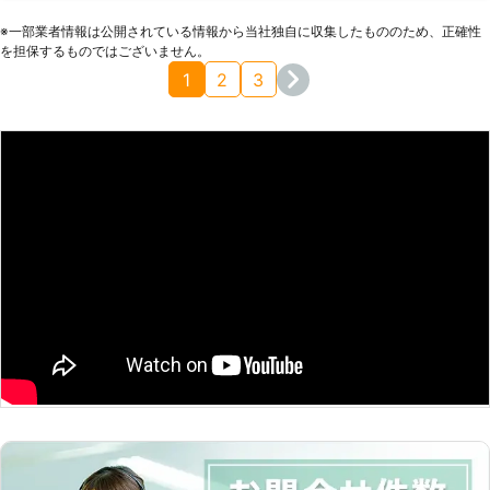
ていただけたので本当に助かりました。また、暑い中での作業
※⼀部業者情報は公開されている情報から当社独⾃に収集したもののため、正確性
にもかかわらず丁寧で誠実な対応をしていただきました。シロ
を担保するものではございません。
アリの心配もなくなったし、業者さんの印象もいいものでした
1
2
3
ので、また害虫に悩まされた時にはまたお願いしたいと思って
います、
福岡県
大牟田市
2016年10月24日