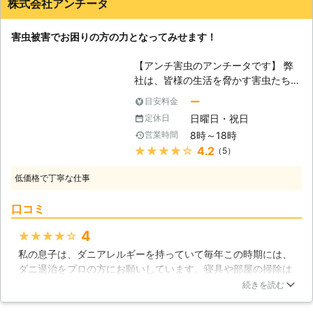
株式会社アンチータ
害虫被害でお困りの方の力となってみせます！
【アンチ害虫のアンチータです】 弊
社は、皆様の生活を脅かす害虫たちを
対策する株式会社アンチータ消毒で
ー
目安料金
す。ひそかに忍び寄る害虫たちはとて
日曜日・祝日
定休日
も厄介で、気づいた時には大変な事態
8時～18時
営業時間
に立ってしまっていたということも少
★★★★★
4.2
（5）
なくないのが害虫問題です。きっとお
力添えすることができると位思います
低価格で丁寧な仕事
ので、お困りの際には私たちにご連絡
くださればと思います。害虫はその種
口コミ
類が多岐にわたり、その点でお困りの
方はとても多いのが残念な現状です。
4
★★★★★
そのようなことを聞きますと、我々と
私の息子は、ダニアレルギーを持っていて毎年この時期には、
しては非常に悲しい気持ちになりま
ダニ退治をプロの方にお願いしています。寝具や部屋の掃除は
す。お困りの方を、一人でも多くお救
小まめにしていても、畳や押し入れ等に潜むダニに対してはな
いしたいのです。この気持ちだけはき
続きを読む
かなか自分達では退治出来ません。アンチータ消毒さんには毎
っとどこの業者にも負けないと信じて
年お世話になっているのですが、作業は丁寧にして頂けます