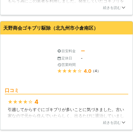
もらう為にこの業者を利用しました。発生していたゴキブリを
駆除してもらえただけではなく、今後ゴキブリが発生しないよ
続きを読む
うに侵入経路も徹底的に対処してくれました。分かりやすい説
明も実施してもらえて、親切にこちらの事を気にしてくれたの
でこの業者を選択してよかったです。
天野商会ゴキブリ駆除（北九州市小倉南区）
福岡県
福岡市東区
2018年12月31日
ー
目安料金
-
定休日
営業時間
★★★★★
4.0
（4）
口コミ
4
★★★★★
引越してからすぐにゴキブリが多いことに気づきました。古い
家なので元から住んでいたらしく、出るたびに退治していまし
たが、次から次へと湧いて出ててきます。これはどうにかしな
続きを読む
いと考え、天野商会ゴキブリ駆除にお願いしました。するとそ