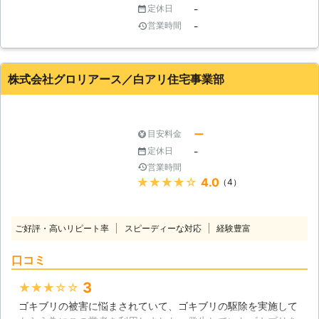
-
定休日
みると、実は害虫だらけだったという
-
営業時間
ことも少なくありません。害虫が家に
潜んでいると、様々な弊害がありま
す。その中で深刻なのは健康被害で
す。害虫の中には大量の病原菌を保有
株式会社グロリアース／白アリ住宅事業部
しているものがいます。それら病原菌
に感染してしまっては大変です。そう
ならないためにも害虫駆除は早めの対
処が必要です。害虫被害でお困りの方
ー
目安料金
は、ぜひ一度ご相談ください。
-
定休日
営業時間
★★★★★
4.0
（4）
ご好評・高いリピート率
スピーディーな対応
経験豊富
口コミ
3
★★★★★
ゴキブリの被害に悩まされていて、ゴキブリの駆除を実施して