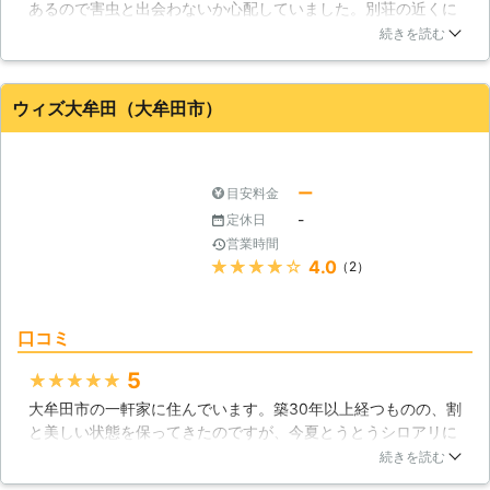
あるので害虫と出会わないか心配していました。別荘の近くに
ある業者を調べた時に、こちらの業者の名前が上がってきまし
続きを読む
た。相談したところ、都合を合わせて薬剤を撒いて下さること
になり、急なお願いにも拘らず快く対応して下さいました。無
事に別荘で素敵な時間を過ごすことが出来たのは、業者の方の
ウィズ大牟田（大牟田市）
おかげです。
福岡県
福岡市南区
2016年11月30日
ー
目安料金
-
定休日
営業時間
★★★★★
4.0
（2）
口コミ
5
★★★★★
大牟田市の一軒家に住んでいます。築30年以上経つものの、割
と美しい状態を保ってきたのですが、今夏とうとうシロアリに
悩まされました。そんな中助けていただいたのが、こちらの業
続きを読む
者さんでした。市内ということもあり、連絡後すぐに駆けつけ