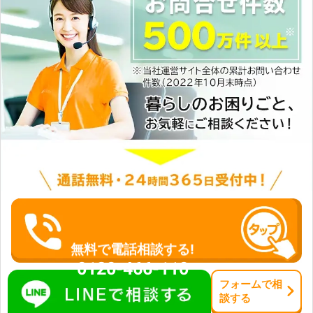
無料で電話相談する!
0120-466-110
フォーム
で
相
談
する