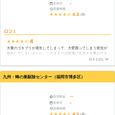
-
定休日
営業時間
★★★★★
4.3
（3）
口コミ
4
★★★★★
大量のゴキブリが発生してしまって、大変困ってしまう状況が
発生してしまいました。このままでは快適に生活する事ができ
なくなってしまうのでこの業者に依頼して、駆除を実施しても
続きを読む
らう事ができました。人体に影響のない薬を使用して、ゴキブ
リを駆除してくれたので満足できる結果を得る事ができて、と
ても感謝をしています。
九州・蜂の巣駆除センター（福岡市博多区）
福岡県
久留米市
2016年12月26日
ー
目安料金
-
定休日
営業時間
★★★★★
4.3
（3）