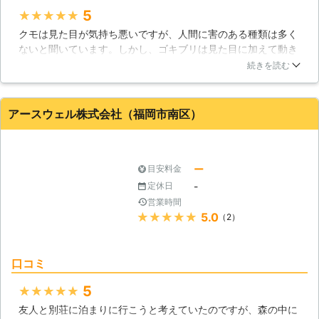
5
★★★★★
クモは見た目が気持ち悪いですが、人間に害のある種類は多く
ないと聞いています。しかし、ゴキブリは見た目に加えて動き
や不衛生など、私にとって存在がデメリットでした。ですか
続きを読む
ら、ゴキブリが多く発生していた現状を変えるため、エス・ケ
イ・ティーに頼んでゴキブリを我が家から駆除してもらいまし
た。やっとゴキブリで悩まずに生活できるため、安心していま
アースウェル株式会社（福岡市南区）
す。
福岡県
大野城市
2018年11月14日
ー
目安料金
-
定休日
営業時間
★★★★★
5.0
（2）
口コミ
5
★★★★★
友人と別荘に泊まりに行こうと考えていたのですが、森の中に