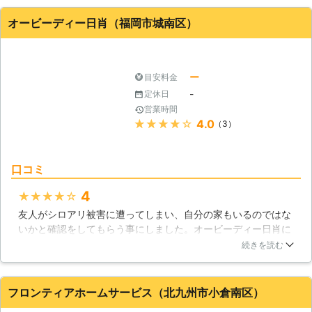
の日から全くゴキブリが姿を見せなくなりました。気持ち悪か
ったのでとても助かりました。
オービーディー日肖（福岡市城南区）
福岡県
北九州市小倉南区
2016年12月29日
ー
目安料金
-
定休日
営業時間
★★★★★
4.0
（3）
口コミ
4
★★★★★
友人がシロアリ被害に遭ってしまい、自分の家もいるのではな
いかと確認をしてもらう事にしました。オービーディー日肖に
依頼をしたのですがすごく対応が良くて驚きました。説明も難
続きを読む
しい言葉を使わず、誰でもわかる様に説明してくれるのですご
く嬉しかったです。シロアリもしっかり取り除いて頂きすごく
良かったです。これで安心して暮らす事が出来ます。
フロンティアホームサービス（北九州市小倉南区）
福岡県
福岡市城南区
2016年12月29日