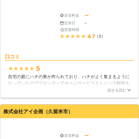
ー
目安料金
-
定休日
営業時間
★★★★★
4.7
（3）
口コミ
5
★★★★★
自宅の庭にハチの巣が作られており、ハチがよく集まるように
なっていたのでフロンティアホームサービスさんにハチ駆除を
依頼しました。ハチの駆除に業者を使うのは初めてだったの
続きを読む
で、どんなことが行われるのがドキドキしながら見ていたので
すが、非常に本格的な作業をしてくれたので安心できました。
巣はしっかりと撤去してもらえたので良かったです。
株式会社アイ企画（久留米市）
福岡県
北九州市小倉南区
2016年12月31日
ー
目安料金