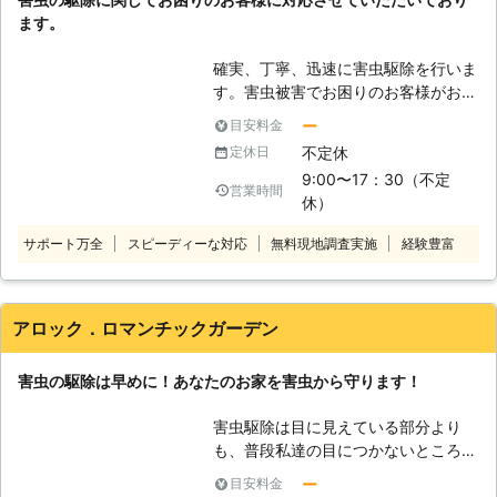
のです。それがシロアリであった場合
ます！ P.T.Oでは、万が一のときも考
ます。
にはお住まいのダメージが予想されま
え損害保険に加入しております。 施
すし、ダニなどであった場合にはアレ
工時に物に傷をつけたり、破損させて
確実、丁寧、迅速に害虫駆除を行いま
ルギーや感染症の恐れもあります。ハ
しまった際は、すべて私達が責任を負
す。害虫被害でお困りのお客様がおり
チの場合は刺傷被害によって最悪死の
いますのでご安心ください。 P.T.Oは
ましたら私たち株式会社エム・トレー
ー
目安料金
危険性もありますから、一点に集中し
福岡県を中心に害虫被害でお困りの方
ドまでお気軽にご相談ください。 弊
不定休
定休日
ての作業は危険ということがわかりま
に対応しております。 害虫駆除業者
社に在籍しているスタッフはみな経験
す。大切なのは視野の広さです。広く
9:00〜17：30（不定
をお探しの際は、お気軽に私達までご
豊富で実績豊富なベテランスタッフ
営業時間
多面的に事態を捕らえることで問題解
休）
相談ください。
が、お客様の満足いただける駆除作業
決の幅は広がり、繊細でお客様に寄り
を提供いたします。 親切丁寧な対応
サポート万全
スピーディーな対応
無料現地調査実施
経験豊富
添った業務が実現するのです。株式会
を心がけ、常にお客様目線での駆除作
社サニタリーワンは、皆様のために細
業を考えておりますので適当な作業は
やかで、かつフルパワーの業務をお約
一切いたしません。 あらゆる害虫に
束いたします。
対応可能ですので、害虫のことで何か
アロック．ロマンチックガーデン
ありましたら遠慮なく私たち株式会社
エム・トレードまでお申し付けくださ
害虫の駆除は早めに！あなたのお家を害虫から守ります！
い。 弊社スタッフが真摯にスピーデ
ィーに対応し、お客様の困ったを解決
害虫駆除は目に見えている部分より
するお手伝いをさせていただきます。
も、普段私達の目につかないところに
潜んでいる種類の方が圧倒的に多いで
ー
目安料金
す。そのため、家の隅々まで調査して