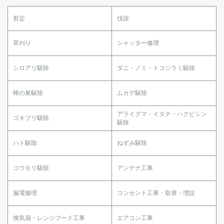
剪定
伐採
草刈り
シャッター修理
シロアリ駆除
ダニ・ノミ・トコジラミ駆除
蜂の巣駆除
ムカデ駆除
アライグマ・イタチ・ハクビシン
ゴキブリ駆除
駆除
ハト駆除
ねずみ駆除
コウモリ駆除
アンテナ工事
漏電修理
コンセント工事・取替・増設
換気扇・レンジフード工事
エアコン工事