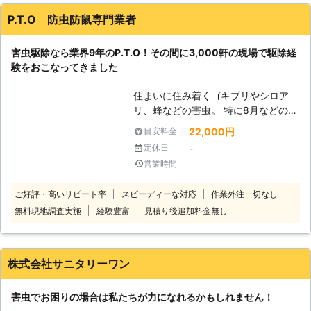
おります。ですので、非常時には是非
し、金額も安い方だと思います。スタッフの方は親切で明るい
私たちにお任せください。 【厄介な
P.T.O 防虫防鼠専門業者
方なので、相談もしやすかったです。
害虫問題】 害虫問題はとても厄介な
問題です。虫嫌いの方の精神面での被
福岡県
福岡市東区
2016年11月30日
害虫駆除なら業界9年のP.T.O！その間に3,000軒の現場で駆除経
害ももちろんですが、それ以上に種類
験をおこなってきました
によってはお住まいに対するダメー
ジ、お住まいの方のアレルギー、刺傷
住まいに住み着くゴキブリやシロア
被害は深刻です。被害が発生してから
リ、蜂などの害虫。 特に8月などの夏
では遅いですから、前もって対策を立
の時期になりますと活動する害虫も多
22,000円
目安料金
てるか、事態に気づいた段階で早急に
く、害虫被害に遭われる方も多いでし
対応を取ることが推奨されるでしょ
-
定休日
ょう。 そのため、被害が拡大する前
う。放っておくと大変なことになって
営業時間
に駆除しておきたいものですよね。
しまう害虫ですが、幸いなことに早く
「ダニやトコジラミなどが繁殖してい
から作業に取り掛かればそこまで大事
ご好評・高いリピート率
スピーディーな対応
作業外注一切なし
るため駆除してほしい」 「業者に駆
にならなくて済むことが多いです。で
無料現地調査実施
経験豊富
見積り後追加料金無し
除を依頼したけど、また再発してしま
すので、是非早めの行動を心がけてみ
った」 「福岡県で経験豊富な駆除業
てください。
者を探している」 このようなとき
は、駆除の専門業者であるP.T.Oにお
株式会社サニタリーワン
任せを。 P.T.Oに在籍する駆除を生業
としたスタッフがお客様の自宅まで伺
害虫でお困りの場合は私たちが力になれるかもしれません！
い、対処します。 ゴキブリ・トコジ