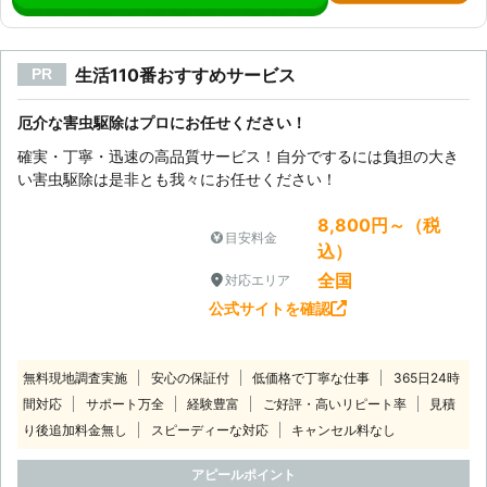
生活110番おすすめサービス
PR
厄介な害虫駆除はプロにお任せください！
確実・丁寧・迅速の高品質サービス！自分でするには負担の大き
い害虫駆除は是非とも我々にお任せください！
8,800円～（税
目安料金
込）
全国
対応エリア
公式サイトを確認
無料現地調査実施
安心の保証付
低価格で丁寧な仕事
365日24時
間対応
サポート万全
経験豊富
ご好評・高いリピート率
見積
り後追加料金無し
スピーディーな対応
キャンセル料なし
アピールポイント