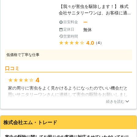
ラミ・クモ・小バエなど、害虫被害で
【我々が害虫を駆除します！】 株式
お悩みの際は、お気軽に私達の害虫駆
会社サニタリーワンは、お客様に適切
除サービスをご利用ください。 ●業
な害虫駆除を行う業者です。安易な施
界9年の実績！3,000軒の現場で駆除
ー
目安料金
行では害虫の進行を防ぐことはできま
をおこなってきました P.T.Oはこれま
無休
定休日
せんので、作業の際には慎重かつ大胆
で3,000軒もの現場で害虫駆除をおこ
営業時間
な行動を心がけております。そのため
なってきた実績があります。 そのた
★★★★★
4.0
（4）
には、しっかりとした綿密な調査が大
め、駆除作業には自信を持って提供す
切であると言えるでしょう。単に作業
ることができます。 9年間の経験と技
低価格で丁寧な仕事
を完遂するだけでなく、今後の予防も
術を駆使して、害虫被害でお困りの方
兼ねてこそ真の害虫駆除と呼ぶべきだ
に対応しますので、害虫駆除の際は私
口コミ
と考えるのです。例えその場では解決
達までお気軽にご連絡ください ●事
したように見えても、何度も何度も害
業者向けのサービスもあり！ P.T.O
4
★★★★★
虫被害が繰り返し起こるような状況は
は、一般家庭の駆除サービス以外にも
家の周りに害虫をよく見かけるようになったのでいい機会だと
避けたいですよね。また、害虫駆除は
飲食店やオフィスなど事業者向けの害
思いサニタリーワンさんに連絡して害虫の駆除をお願いしまし
方法によっては近隣住民様とのトラブ
虫駆除サービスも展開しております。
た。発生原因を突き止めてもらい、駆除だけでなく対策まで行
続きを読む
ルの問題にもなってしまいます。株式
定期管理や衛生調査、ウイルス・菌の
ってもらいました。見積もりはリーズナブルで、害虫が出なく
会社サニタリーワンは、そのような点
消毒などを承っていますので、どのよ
なるのであれば安いなと感じた方でした。駆除してもらった以
もしっかりと理解した上での作業を行
うな些細なことでも構いません。気に
降、害虫を見かける事が無くなったのでサニタリーワンさんに
株式会社エム・トレード
いますので、安心してご依頼くださ
なることがありましたらお気軽にお申
お願いして良かったです。
い。 【様々な害虫被害】 害虫被害
し付けください。 調査やお見積りは
は、様々な面において影響を及ぼすも
福岡県
行橋市
2016年11月30日
無料です。 ●損害保険に加入してい
害虫の駆除に関してお困りのお客様に対応させていただいており