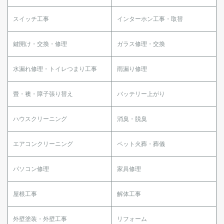
スイッチ工事
インターホン工事・取替
鍵開け・交換・修理
ガラス修理・交換
水漏れ修理・トイレつまり工事
雨漏り修理
畳・襖・障子張り替え
バッテリー上がり
ハウスクリーニング
消臭・脱臭
エアコンクリーニング
ペット火葬・葬儀
パソコン修理
家具修理
屋根工事
解体工事
外壁塗装・外壁工事
リフォーム