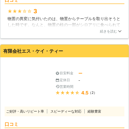
3
★★★★★
物置の異変に気付いたのは、物置からテーブルを取り出そうと
した時です。なんと、物置の柱の一部がシロアリに食べられて
いる状況でした。シロアリに対してどのように駆除するのが適
続きを読む
切なんかわかりません。専門家に任せるのが無難に感じたの
で、新星しろありに物置に発生したシロアリの駆除をお願いし
ました。早期発見だったようで被害は小さく、しっかり駆除し
有限会社エス・ケイ・ティー
てもらった今は問題ない状況です。
福岡県
行橋市
2016年12月28日
ー
目安料金
-
定休日
営業時間
★★★★★
4.5
（2）
ご好評・高いリピート率
スピーディーな対応
経験豊富
口コミ