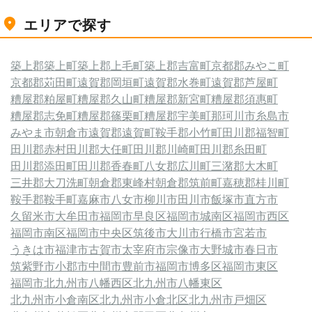
エリアで探す
築上郡築上町
築上郡上毛町
築上郡吉富町
京都郡みやこ町
京都郡苅田町
遠賀郡岡垣町
遠賀郡水巻町
遠賀郡芦屋町
糟屋郡粕屋町
糟屋郡久山町
糟屋郡新宮町
糟屋郡須惠町
糟屋郡志免町
糟屋郡篠栗町
糟屋郡宇美町
那珂川市
糸島市
みやま市
朝倉市
遠賀郡遠賀町
鞍手郡小竹町
田川郡福智町
田川郡赤村
田川郡大任町
田川郡川崎町
田川郡糸田町
田川郡添田町
田川郡香春町
八女郡広川町
三潴郡大木町
三井郡大刀洗町
朝倉郡東峰村
朝倉郡筑前町
嘉穂郡桂川町
鞍手郡鞍手町
嘉麻市
八女市
柳川市
田川市
飯塚市
直方市
久留米市
大牟田市
福岡市早良区
福岡市城南区
福岡市西区
福岡市南区
福岡市中央区
筑後市
大川市
行橋市
宮若市
うきは市
福津市
古賀市
太宰府市
宗像市
大野城市
春日市
筑紫野市
小郡市
中間市
豊前市
福岡市博多区
福岡市東区
福岡市
北九州市八幡西区
北九州市八幡東区
北九州市小倉南区
北九州市小倉北区
北九州市戸畑区