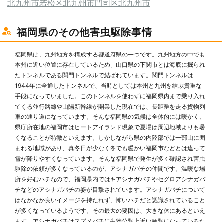
北九州市若松区
北九州市門司区
北九州市
福岡県のその他害虫駆除事情
福岡県は、九州地方を構成する都道府県の一つです。九州地方の中でも
本州に近い位置に存在しているため、山口県の下関市とは海底に掘られ
たトンネルである関門トンネルで結ばれています。関門トンネルは
1944年に全通したトンネルで、当時としては本州と九州を結ぶ貴重な
手段になっていました。このトンネルを使わずに福岡県内まで乗り入れ
てくる並行路線や山陽新幹線が開業した現在では、長距離を走る貨物列
車の通り道になっています。そんな福岡県の気候は全体的には暖かく、
県庁所在地の福岡市はヒートアイランド現象で夏場は周辺地域よりも暑
くなることが特徴といえます。しかしながら県の内陸部では一部山に囲
まれる地域があり、真冬日が少なく冬でも暖かい福岡市などとは違って
雪が降りやすくなっています。そんな福岡県で発生が多く確認され害虫
駆除の依頼が多くなっているのが、アシナガバチの仲間です。温暖な場
所を好むハチなので、福岡県内ではキアシナガバチやセグロアシナガバ
チなどのアシナガバチの姿が目撃されています。アシナガバチについて
はなかなか良いイメージを持たれず、怖いハチだと認識されていること
が多くなっているようです。その最大の要因は、大きな体にあるといえ
ます。アシナガバチはスズメバチに生物分類上近い種類になっているた