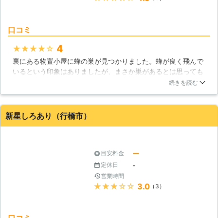
口コミ
4
★★★★★
裏にある物置小屋に蜂の巣が見つかりました。蜂が良く飛んで
いるという印象はありましたが、まさか巣があるとは思っても
いなかったので、とても驚き、九州・蜂の巣駆除センターに駆
続きを読む
除をお願いしました。既に巣の場所は分かっていたのですが、
調べてもらったところ、もう１つ見つかり、合計２つの蜂の巣
を駆除してもらう事になりました。自分達では、簡単に見える
新星しろあり（行橋市）
部分である１つ目の巣の場所しかわからなかったですし、きち
んと確認した上で駆除を徹底してくれたので、本当に頼んで良
かったです。
ー
目安料金
福岡県
福岡市博多区
2016年10月28日
-
定休日
営業時間
★★★★★
3.0
（3）
口コミ