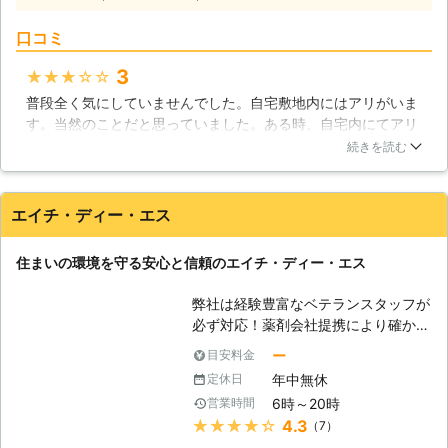
す。ぜひ、当社のシロアリ駆除、予防
施工サービスをご利用下さい。 【シ
口コミ
ロアリの侵入経路】 シロアリは地中
に生息する虫です。乾燥に弱く、外敵
3
★★★★★
から身を守る硬い殻もありません。そ
普段全く気にしていませんでした。自宅敷地内にはアリがいま
の代わり、彼らは強靭な顎で木材を噛
す。当然のことだと思っていました。ある時、自宅内にてアリ
み砕いて、自分達のエサを確保すると
を発見。あまり気にしていなかったのですが、珍しく羽根があ
ともに、格好の隠れ場所を作り出しま
続きを読む
るなと思っていました。少し気になり、調べると、ヤマト羽根
す。地中の巣から、束石や基礎の外
アリというものと似ていたため、用心してこちらの業者へ依頼
側、ひび割れなどを伝いながら、やが
しました。本物でした。放置してたら危ないところでした。
て床下木部に到達すると、瞬く間に被
エイチ・ディー・エス
害を広げていきます。私達の目に見え
宮城県
多賀城市
2016年11月30日
ない場所で活動するので、その被害に
住まいの環境を守る安心と信頼のエイチ・ディー・エス
気が付きにくいのがシロアリの被害の
厄介なところといえるでしょう。
弊社は経験豊富なベテランスタッフが
【羽アリにご注意】 羽アリは、シロ
必ず対応！薬剤会社提携により確かで
アリの巣の中にいる女王アリと王アリ
安全な薬剤を使用しており 自信を持
ー
目安料金
になる候補です。春先、ちょうどゴー
って低価格で御満足頂ける施工をモッ
ルデンウィークの少し前くらいから群
年中無休
定休日
トーにサービスを提供させて頂きま
飛といって、沢山の羽アリが飛び立ち
6時～20時
営業時間
す。経験豊富な人材と丁寧な施工によ
ます。 羽アリが大量に現れる場合、
★★★★★
4.3
（7）
り沢山のお客様に満足して頂いて参り
外からの侵入よりも、皆様のお住まい