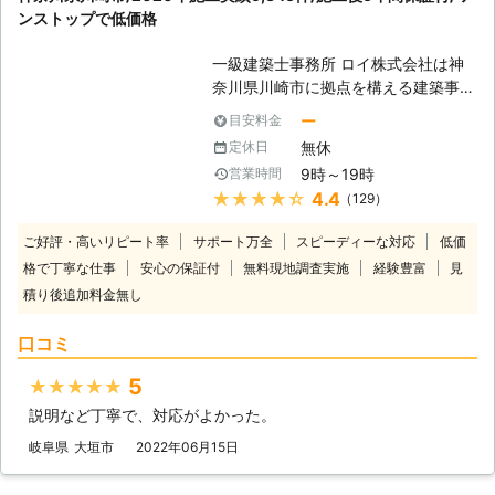
ンストップで低価格
ておりますので、安心してお任せくだ
さい。 ご自宅のみならず、アパート
一級建築士事務所 ロイ株式会社は神
やマンションなどの貨物物件などに出
奈川県川崎市に拠点を構える建築事務
現したシロアリの駆除、防除も対応し
所です。 リフォームを手掛ける傍
ております。アリみたいな虫がいたけ
ー
目安料金
ら、害獣や害虫などの駆除作業にも対
どシロアリなのかな？床がぶよぶよす
無休
定休日
応しております。 中でもシロアリ駆
る…一回見積もりだけでもしてもらい
9時～19時
営業時間
除は、 ①5年間の保証付き ②作業中
たい。ささいなことでも一度シロアリ
★★★★★
4.4
（129）
に周辺を汚さぬよう養生を徹底！ ③
110番にお任せください！ シロアリを
リフォームとシロアリ駆除のセットプ
しっかりと駆除するには、出現時のみ
ご好評・高いリピート率
サポート万全
スピーディーな対応
低価
ラン※セットならではの特別価格 この
ならず定期的な薬剤配布による対策が
格で丁寧な仕事
安心の保証付
無料現地調査実施
経験豊富
見
ように弊社ならではの特別サービスで
重要になってきます。シロアリ110番
積り後追加料金無し
シロアリ駆除を提供しております。
では、アフターフォローも充実、ご利
ご相談・お見積りは無料となっており
用シェア№1を誇るシロアリ駆除のス
口コミ
ますので、まずはお気軽にお問い合わ
ペシャリストです。安心してお任せく
せください。 ■全国対応！お電話一
ださい。
5
★★★★★
本で駆け付けます ロイ株式会社では
直営店・協力店を含め、全国に対応し
説明など丁寧で、対応がよかった。
ております。 お電話一本いただけれ
岐阜県
大垣市
2022年06月15日
ば、当日もしくは翌日に無料調査に伺
います。 また年中無休で対応してい