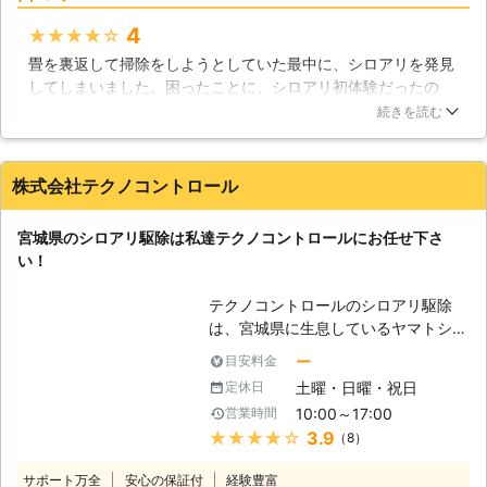
ためにこれからも精進してまいります
4
★★★★★
のでよろしくお願いします。 また、
ご安心いただくため、大手保険会社と
畳を裏返して掃除をしようとしていた最中に、シロアリを発見
の協力により、5年間の安心保証をお
してしまいました。困ったことに、シロアリ初体験だったの
付けしております。 【対応地域につ
で、どこに連絡すればよいか分からず生活110番をにらめっこ
続きを読む
きまして】 ㈱ユウキでは、千葉県を
していました。そこで見つけたユウキさんですが、電話での対
中心に広範囲に出張・巡回をしており
応がすごくよく、どんな対処法をするかなど丁寧に教えて頂け
ます。東京・茨城・埼玉・神奈川にも
たので安心してお願いする事が出来ました！実際の作業では、
株式会社テクノコントロール
出張いたしますので、近隣の方のご相
時間もさほど掛からず、駆除だけでなく予防対策もして頂けた
談をお待ちしております。 【さまざ
ので満足でした！！
宮城県のシロアリ駆除は私達テクノコントロールにお任せ下さ
まな害虫・害獣駆除にご対応】 シロ
千葉県
千葉市中央区
2016年11月30日
い！
アリに限らず、様々な種類の害虫・害
獣駆除にご対応しております。 ・シ
テクノコントロールのシロアリ駆除
ロアリ全般 ・ゴキブリ ・チョウバエ
は、宮城県に生息しているヤマトシロ
・ダニ ・ノミ ・ネズミ ・ハクビシン
アリに対して効果的な対策を取ること
・コウモリ ・ハト これらの被害でお
ー
目安料金
が可能です。シロアリの被害は多岐に
悩みなら、今すぐ当社までお電話をお
土曜・日曜・祝日
定休日
わたりますが、中でも住宅の柱や筋交
待ちしております。
10:00～17:00
営業時間
いなど、木部への被害は甚大です。一
★★★★★
3.9
（8）
度建てれば長く住むことになりますか
ら、要らぬ損害は被りたくないもので
サポート万全
安心の保証付
経験豊富