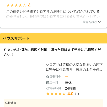
ることの無い場所に潜んで食害してい
4
★★★★★
るからです。自宅を狙われてしまうと
この前テレビ番組でシロアリの危険性について紹介されている
床が緩んでしまったり、カビなどで悩
のを見ました。番組内ではシロアリに柱を食い散らかされてい
まされることになり、さらに災害時に
る無残な光景……。その番組で指摘されていた、シロアリに棲
倒壊のリスクが高くなってしまうでし
続きを読む
みつかれやすい家に、自分の家も合致していて途端に怖くなり
ょう。またシロアリは木材以外も加害
ました。調べてみると料金はかなり高いのですが、シロアリ予
することができるため、鉄筋コンクリ
防の工事ができるみたいです。出費はかさみますが、もしシロ
ートなどの住宅にも侵入して加害しま
ハウスサポート
アリに棲みつかれて柱がめちゃくちゃになって、家が倒壊でも
す。シロアリ被害はどれだけ新築物件
したら。そう思うと頼まないわけにはいきませんでした。予防
が並ぶ住宅地であっても侵入すること
住まいのお悩みに幅広く対応！困った時はまず当社にご相談くだ
工事をしてもらって、心配はなくなりました。
がありますので、決して油断してはい
さい！
けません。 【シロアリ駆除のご相談
埼玉県
三郷市
2016年11月27日
は当社まで】 シロアリ駆除はご自身
シロアリは皆様の大切な住まいの床下
でおこなわれた場合ですと、適切な駆
に密かに住み着き、家屋の土台を侵食
除をおこなえない恐れもありますし、
します。シロアリはコロニーと呼ばれ
ー
目安料金
作業中に怪我などの危険もあります。
る集団を形成しますが、これが自然に
シロアリの駆除は専門スタッフ達が在
無休
定休日
消滅することはありません。私達「ハ
籍している株式会社TTNコーポレーシ
24時間
営業時間
ウスサポート」では、長年にわたり住
ョンまでご相談ください。お客様にシ
★★★★★
4.0
（1）
まいで発生する様々なトラブルに関わ
ロアリの居ない快適、豊かな毎日を送
りこれを解決してきた経験から、住ま
れる様にさせていただきます。
経験豊富
いの構造を熟知しています。知識を総