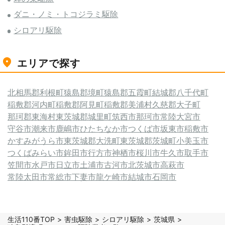
ダニ・ノミ・トコジラミ駆除
シロアリ駆除
エリアで探す
北相馬郡利根町
猿島郡境町
猿島郡五霞町
結城郡八千代町
稲敷郡河内町
稲敷郡阿見町
稲敷郡美浦村
久慈郡大子町
那珂郡東海村
東茨城郡城里町
筑西市
那珂市
常陸大宮市
守谷市
潮来市
鹿嶋市
ひたちなか市
つくば市
坂東市
稲敷市
かすみがうら市
東茨城郡大洗町
東茨城郡茨城町
小美玉市
つくばみらい市
鉾田市
行方市
神栖市
桜川市
牛久市
取手市
笠間市
水戸市
日立市
土浦市
古河市
北茨城市
高萩市
常陸太田市
常総市
下妻市
龍ケ崎市
結城市
石岡市
生活110番TOP
害虫駆除
シロアリ駆除
茨城県