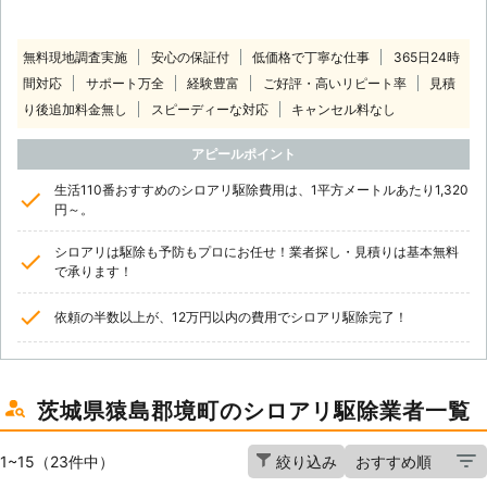
無料現地調査実施
安心の保証付
低価格で丁寧な仕事
365日24時
間対応
サポート万全
経験豊富
ご好評・高いリピート率
見積
り後追加料金無し
スピーディーな対応
キャンセル料なし
アピールポイント
生活110番おすすめのシロアリ駆除費用は、1平方メートルあたり1,320
円～。
シロアリは駆除も予防もプロにお任せ！業者探し・見積りは基本無料
で承ります！
依頼の半数以上が、12万円以内の費用でシロアリ駆除完了！
茨城県猿島郡境町のシロアリ駆除業者一覧
1~15（23件中）
絞り込み