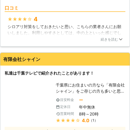
動員してシロアリを徹底的に駆除いた
口コミ
します。シロアリ駆除なら「ハウスサ
ポート」にお任せください！ 【ヤマ
4
★★★★★
トシロアリについて】 ヤマトシロア
シロアリ対策をしておきたいと思い、こちらの業者さんにお願
リは比較的寒さに強い種ですので、そ
いしました。利用しやすさとしては、中の上といった感じでし
の活動範囲も広く、北海道北部以外の
ょうか。まず難点としては、料金が高いという事ですね。もっ
ほぼ全国に分布しています。ヤマトシ
続きを読む
と安いほうが利用しやすいです。ただその分対応は優れた業者
ロアリは土の中や湿度の高い環境を好
さんに感じました。とてもスピーディーに対応してくれます
むため、被害の多くは床下に発生しま
し、作業自体も早かったです。作業に関しても細かく説明して
す。しかし、雨漏りや結露の発生によ
有限会社シャイン
くれたので、不安もなく作業をお任せ出来ました。まあ高い料
り建物全体に湿気を含む家屋では、柱
金を払う価値もあるかなと思います。
の中や天井にまで食害が及ぶことがあ
私達は千葉テレビで紹介されたことがあります！
ります。ヤマトシロアリのコロニーに
茨城県
土浦市
2016年10月30日
生息する個体数は約2～3万匹になり
千葉県にお住まいの方なら「有限会社
ます。一匹一匹は小さくとも、シロア
シャイン」をご存じの方も多いと思い
リの数は膨大であるため、放っておけ
ます。それもそのはず、私達は以前
ー
目安料金
ば家屋への被害は深刻化してしまいま
「千葉テレビ」で紹介されたことがあ
す。 【普段からできるシロアリ対
年中無休
定休日
り、私達が普段どのようなサービスを
策】 シロアリは主に乾燥した木材を
8時～20時
営業時間
行っているかを説明させていただきま
食べることから、木材や廃材を庭など
★★★★★
4.0
（1）
した。それもあってか、お問い合わせ
に放置するとシロアリが住み着く恐れ
の数が多くなったように感じます。も