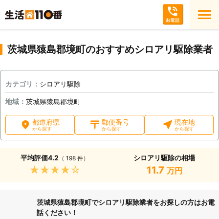
茨城県猿島郡境町のおすすめシロアリ駆除業者
カテゴリ：
シロアリ駆除
地域：
茨城県猿島郡境町
都道府県
郵便番号
現在地
から探す
から探す
から探す
平均評価
4.2
シロアリ駆除の相場
（ 198 件）
★★★★★
11.7
万円
茨城県猿島郡境町でシロアリ駆除業者をお探しの方はお電
話ください！