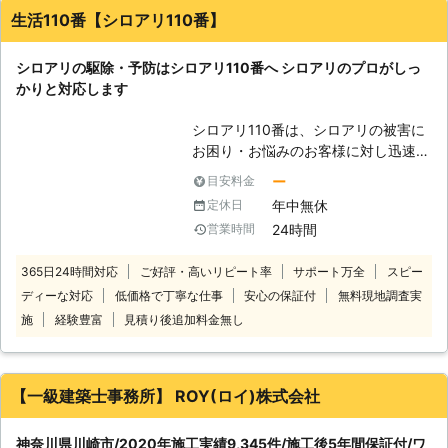
は作業前に相談するということで、誠実な対応をしてくれる業
基礎工事に入る前に土壌処理剤を施
生活110番【シロアリ110番】
者さんだと思います。お急ぎの方はどうかわかりませんが、そ
し、それから木材への処理を行いま
ろそろシロアリ予防をしようとしている人には良いと思いま
す。これらは一般の方で行うには危険
シロアリの駆除・予防はシロアリ110番へ シロアリのプロがしっ
す。
極まりないので、ライツのスタッフに
かりと対応します
お任せいただければと思います。
茨城県
ひたちなか市
2016年10月15日
【他の害虫も潜んでいませんか？】
シロアリ110番は、シロアリの被害に
もしシロアリだけでなく、他の害虫も
お困り・お悩みのお客様に対し迅速な
潜んでいたら、そちらも駆除させてい
対応をさせていただいております。
ー
目安料金
ただきます。 ゴキブリ・ハチも住宅
シロアリは一匹でもいたら3万匹はい
に潜んでいることが多い生き物です。
年中無休
定休日
ると言われています。もしも家の中や
ゴキブリの場合、ピンポイントで施工
24時間
営業時間
お庭などでシロアリを見かけた際は被
いたしますし、ハチの場合、10メー
害が大きくなる前にお知らせくださ
トルの場所にある巣も駆除いたしま
365日24時間対応
ご好評・高いリピート率
サポート万全
スピー
い。駆除が遅れると、さらに被害が拡
す！
ディーな対応
低価格で丁寧な仕事
安心の保証付
無料現地調査実
大します。シロアリ110番では全国数
多くの加盟店と提携していますので、
施
経験豊富
見積り後追加料金無し
日本全国どこでも対応しております。
経験と実績が豊富だから、これまでに
培ってきた確かな技術でシロアリの駆
【一級建築士事務所】 ROY(ロイ)株式会社
除・予防を行います。 技術があるか
ら、施工に必要な時間も短縮。そし
神奈川県川崎市/2020年施工実績9,345件/施工後5年間保証付/ワ
て、常にお客様目線での作業を心掛け