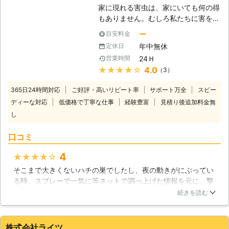
ロアリ駆除の方法は、長年の経験から
家に現れる害虫は、家にいても何の得
実績豊富な工法が幾つもあり、当社で
もありません。むしろ私たちに害を与
もそれらを使って駆除に対応させてい
えるものばかりです。そのために害虫
ー
目安料金
ただいております。特に多いのが土壌
駆除は業者が全力でやらないと意味が
への薬剤散布と、柱などへの注入処
年中無休
定休日
ありません。適当な駆除をしてしまっ
理、および刷毛塗りなどです。狭い床
24Ｈ
営業時間
ては、害虫を生き残らせてしまいま
下での作業ですから、考えているより
★★★★★
4.0
（3）
す。特にシロアリは数が多いので、下
も大変な作業です。不慮の事故などを
手な駆除をやってもあまり意味があり
起こさないためにも、私達にお任せ下
365日24時間対応
ご好評・高いリピート率
サポート万全
スピー
ません。しかし、私たちアールズホー
さい。
ディーな対応
低価格で丁寧な仕事
経験豊富
見積り後追加料金無
ルディングスには何の問題もありませ
し
ん。害虫駆除のプロ集団ですので、シ
ロアリ駆除に関しても非常に詳しい知
口コミ
識と豊富な経験を積んでおります。害
虫駆除、シロアリ駆除はぜひ私たちに
4
★★★★★
ご依頼ください。皆さまからのお問い
合わせをお待ちしております。 【湿
そこまで大きくないハチの巣でしたし、夜の動きがにぶってい
気は要注意です】 シロアリの大好物
る時、スプレーで一気に等ネットで調べ上げた情報を元に、撃
は木材ですが、湿った木材しか食べな
退しようとしておりました。結果失敗し、何か所か刺され、こ
続きを読む
いので、湿度というのがシロアリにと
ちらにお願いいたしました。いくら小さくても素人が行うもの
っては重要な点になるのです。またシ
ではないですね、さすがプロです。ものの数秒で撃退していた
ロアリは陽気な環境よりも暗くて湿っ
だきました。最初から頼めば良かったです。また機会があれ
株式会社ライツ