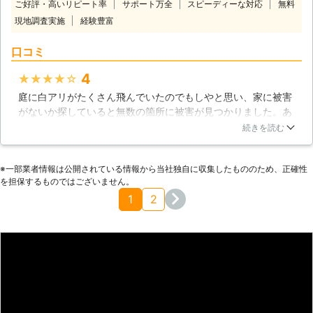
があります。そういったものはなるべ
ご好評・高いリピート率
サポート万全
スピーディーな対応
無料
ちろん、初めて私達のページをご覧に
く住まいの近くには置かないようにし
現地調査実施
経験豊富
なる方もいらっしゃると思いますの
ましょう。また、土中に営巣するシロ
で、改めて私達の基本情報について説
アリにとって、ジメジメした床下は恰
口コミ
明いたします。 【どんなサービスを
好の住処です。床下の換気口付近には
行っているか】 まず、私達は「屋根
植木鉢などの通風を遮るものを置かな
4
★★★★★
工事」、「雨漏り診断」などのサービ
いように気を付けましょう。
庭に白アリがたくさん飛んでいたのでもしやと思い、家に被害
スがありますが、「シロアリ駆除」と
がないか探していると無数の箇所に被害が見つかりました。あ
いうサービスも行っております。住宅
まりに多くの白アリがいたため、こちらの業者に依頼しまし
によっては湿気を多分に含んでいると
続きを読む
た。まずは的確に被害箇所を把握し、丁寧に説明してくれまし
ころもありますが、シロアリはそのよ
た。自分でも予想外に被害が大きく心配していると、優しい声
うな場所に潜む傾向があるので注意し
※⼀部業者情報は公開されている情報から当社独⾃に収集したもののため、正確性
をかけてくれて不安も和らぎました。作業自体も丁寧で安心し
なければなりません。 もちろん、好
を担保するものではございません。
て任せられました。しいていうならばもう少し安い値段を期待
き好んで湿気を増やしているわけでは
1
2
していましたが、全体的に満足のできる業者だったと思いま
ないと思いますが、知らないうちにシ
す。
ロアリの温床となっていることもあり
ます。そのような状態が続くと、最
千葉県
柏市
2016年11月11日
悪、住宅の将来を脅かす事態に発展す
る恐れもあるのです。 【お客様の声
に耳を傾けます】 私達は助けを求め
ているお客様の声を聞き逃さないよ
う、しっかりと耳を傾けています。