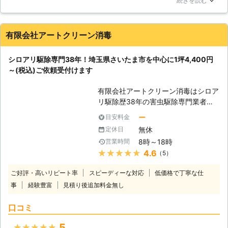
円(税込)にて対応 [CASE3] ・東京都
被害状況に合わせた適切で安全な駆除
続きを読む
た。表面の木目は綺麗な柱だったのですが、中ではシロアリが
千代田区在住 匿名 [ご依頼内容] シロ
作業のご提案が可能です。 調査は無
木材を食べてボロボロになっていました。早めに対処しておく
アリ駆除を希望。 ■発生場所：自宅
料ですので、まずはお気軽にお問い合
べきだったと後悔するのはさておき、すぐに駆除と予防をお願
内【複数箇所】 ■建物：木造 ■建
わせください。 <5年保証【「しろあ
有限会社アートクリーン消毒
いしました。予防に使う薬の詳細や、駆除の仕方など、詳しく
坪：50坪くらい ■築年数：40年
り防除保証書」と「管理保証書」】の
教えてもらえたので安心して仕事を任せられました。無事にシ
→→→施工料金23,700円(税込)にて対
2通りをご用意！施工後のアフターフ
シロアリ駆除専門38年！埼玉県さいたま市を中心に1坪4,400円
ロアリはいなくなり、柱の修繕も行ってもらえたので助かりま
応 ※上記価格は過去に対応した案件を
ォローも万全> 弊社では施工後のアフ
～(税込)ご依頼受付けます
した。
もとに参考金額を表示しております ※
ターフォローとして「しろあり防除保
お客様のご依頼内容によって金額は異
証書」と「管理保証書」の2通りの保
福岡県
福岡市東区
2016年11月30日
有限会社アートクリーン消毒はシロア
なるため、正確な金額はご依頼時のお
証書を提供しております。 ・「しろ
リ駆除歴38年の害虫駆除専門業者。
見積りにてご提示いたします
あり防除保証書」について シロアリ
ヤマトシロアリやアメリカカンザイシ
ー
目安料金
が発生した場合に、被害にあった部位
ロアリなど幅広いシロアリに対応して
を修理費用1,000万円上限として修理
無休
定休日
おり、駆除実績も豊富です。 埼玉県
させていただく保険会社加入の保証で
8時～18時
営業時間
さいたま市を中心に1坪4,400円～(税
す。 ・「管理保証書」について 施工
★★★★★
4.6
（5）
込)からご相談を承ります。 出張費、
後、シロアリが再発した場合に、無料
お見積りは無料！ さらに、駆除後の
で駆除処理をおこなうという当初規定
ご好評・高いリピート率
スピーディーな対応
低価格で丁寧な仕
アフターフォローとして5～7年の安
の保証になります。 また、住まいや
事
経験豊富
見積り後追加料金無し
心保証をお付けします。 ※ご希望によ
車の破損など、施工時の万が一の事故
り保証期間内の無料点検もいたします
に備え「賠償保険」にも加入しており
口コミ
シロアリに関するご相談は、ぜひとも
ます。
有限会社アートクリーン消毒におまか
5
★★★★★