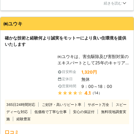
聞いた時は驚きましたが、丁寧な説明で、納得できました。定
【弊社ならではのサービス】 一般的
続きを読む
期点検は考えてなかったのですが、今回のように大事になるの
な木造の在来工法を始め、2×4・パネ
も怖いので、お願いしようと思っています。親身な対応で助か
ル構法・ログハウス・鉄骨造・鉄筋コ
りました。ありがとうございます。
ンクリート造・ビルのテント・マンシ
㈱ユウキ
ョンなど全ての建築物に対応しており
東京都
葛飾区
2016年12月27日
ます。床下などの普段目に見えない環
確かな技術と経験何より誠実をモットーにより良い住環境を提供
境で、どのような被害状況でどんな原
いたします
因があるのかをデジタルカメラで撮影
し、分かりやすくご説明致しますが、
㈱ユウキは、害虫駆除及び害獣対策の
不安な点がありましたら、お気軽にご
エキスパートとして25年のキャリア
相談下さい。保証期間5年の保証書も
に基づいて大切なお家の環境維持に努
1,320円
目安料金
しっかり発行し、保証期間中は定期的
めてまいります。年中無休と迅速な対
に点検にお伺いしてシロアリの再発が
無休
定休日
応を常として、お客様の信頼にこたえ
無いかチェックし、管理させていただ
9：00～18：00
営業時間
てまいります。まずはお気軽にご相談
きますのでご安心下さい。シロアリ予
★★★★★
4.1
（14）
からでも結構ですのでご連絡くださ
防消毒や新築消毒などにも対応できま
い。 【安心のシロアリ駆除技術】 経
すので、弊社にぜひご一報下さい。
365日24時間対応
ご好評・高いリピート率
サポート万全
スピー
験豊富な当社では、丁寧なサービスと
ディーな対応
低価格で丁寧な仕事
安心の保証付
無料現地調査実
高品質な薬剤使用で、お客様に満足い
施
経験豊富
ただける施工をいたします。 お客様
がご利用しやすいよう、料金の面でも
口コミ
頑張っております。低価格を実現する