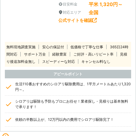
平米 1,320円～
目安料金
全国
対応エリア
公式サイトを確認
無料現地調査実施
安心の保証付
低価格で丁寧な仕事
365日24時
間対応
サポート万全
経験豊富
ご好評・高いリピート率
見積
り後追加料金無し
スピーディーな対応
キャンセル料なし
アピールポイント
生活110番おすすめのシロアリ駆除費用は、1平方メートルあたり1,320
円～。
シロアリは駆除も予防もプロにお任せ！業者探し・見積りは基本無料
で承ります！
依頼の半数以上が、12万円以内の費用でシロアリ駆除完了！