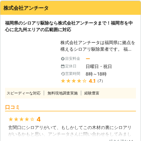
るため、土日祝日などお客様のご都合
株式会社アンチータ
に合わせて対応可能です。 お客様第
一を心がけてシロアリ駆除をおこない
ますので、お困りの際は何時でもご相
福岡県のシロアリ駆除なら株式会社アンチータまで！福岡市を中
談ください。 ※「宮城県」「広島県」
心に北九州エリアの広範囲に対応
「福岡県」については今後出店予定
■ロイ株式会社シロアリ駆除 弊社で
株式会社アンチータは福岡県に拠点を
は過去に多くのシロアリ駆除に対応し
構えるシロアリ駆除業者です。 福岡
てまいりました。 実績については下
市を中心に筑紫野市、春日市、大野城
ー
目安料金
記の通りです。 【過去施工事例一
市など九州北部のエリアに対応してお
日曜日・祝日
定休日
覧】 [CASE1] ・京都府京都市上京区
ります。 1981年の設立以来、多くの
8時～18時
営業時間
在住 匿名 [ご依頼内容] 空き家のシロ
お客様にご利用いただく老舗の駆除業
★★★★★
4.1
（7）
アリ駆除を希望。 ■発生場所：空き
者としてお客様のご依頼をお待ちして
家 ■建物：木造 ■建坪：8～9坪 ■築
おります。 <しろあり防除施工士在
スピーディーな対応
無料現地調査実施
経験豊富
年数：40年 →→→施工料金21,600円
籍！住まいに根付くシロアリを徹底駆
(税込)にて対応 [CASE2] ・京都府京
除> アンチータのシロアリ駆除はしろ
口コミ
都市南区在住 男性 [ご依頼内容] 浴室
あり防除施工士の有資格者が駆除対応
周りでシロアリを見つけたので、駆除
いたします。 この資格はシロアリ防
4
★★★★★
してほしい。 ■発生場所：浴室周辺
除に必要な技術は勿論ですが、使用す
玄関口にシロアリがいて、もしかしてこの木材の裏にシロアリ
■建物：木造2階建て ■建坪：不明 ■
る薬剤・建築・木材などの知識も豊富
がいるかもと思い、アンチータさんに問い合わせをしてみまし
築年数：不明 →→→施工料金21,600
です。 そのため、お客様の住まいや
た。調査にきてもらい、玄関口の柱の中にシロアリがいまし