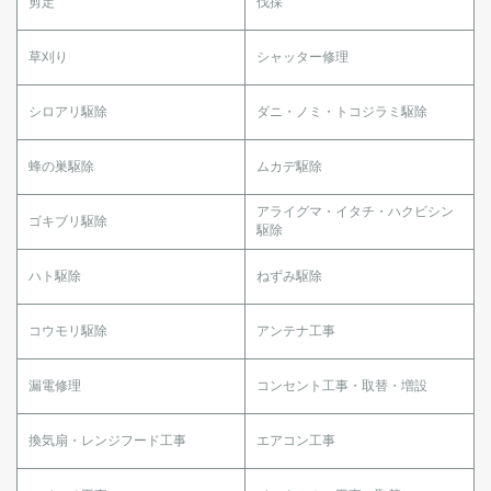
剪定
伐採
草刈り
シャッター修理
シロアリ駆除
ダニ・ノミ・トコジラミ駆除
蜂の巣駆除
ムカデ駆除
アライグマ・イタチ・ハクビシン
ゴキブリ駆除
駆除
ハト駆除
ねずみ駆除
コウモリ駆除
アンテナ工事
漏電修理
コンセント工事・取替・増設
換気扇・レンジフード工事
エアコン工事