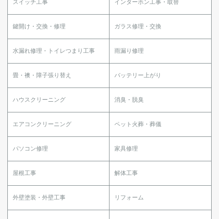
スイッチ工事
インターホン工事・取替
鍵開け・交換・修理
ガラス修理・交換
水漏れ修理・トイレつまり工事
雨漏り修理
畳・襖・障子張り替え
バッテリー上がり
ハウスクリーニング
消臭・脱臭
エアコンクリーニング
ペット火葬・葬儀
パソコン修理
家具修理
屋根工事
解体工事
外壁塗装・外壁工事
リフォーム