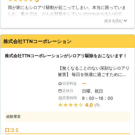
せください。 豊富な経験、確かな技
我が家にもシロアリ騒動が起こってしまい、本当に困っていま
術を用いて駆除をさせていただきま
した。素人では、どんな対策をしていいのかわからないので、
す。 ■シロアリ駆除歴38年の害虫駆
いろいろ調べた結果、業者に対処を依頼することにしました。
除専門業者 弊社はシロアリ駆除歴38
続きを読む
徹底的に依頼者に寄り添ってくれるとして評判が良いことで知
年の害虫駆除専門業者として、下記セ
られる業者のため、安心して依頼しました。とにかく、丁寧な
ールスポイントのもとお客様のご依頼
仕事で我が家の悩みに対処してくれたことに感謝しています。
をお引受けいたします。 【有限会社
株式会社TTNコーポレーション
作業以来、我が家のシロアリ騒動もおさまっているのでとても
アートクリーン消毒セールスポイン
満足しています。
ト】 1．薬品の臭いに敏感な方や、ア
株式会社TTNコーポレーションがシロアリ駆除をおこないます！
レルギーなどの方にも安心な薬剤を使
埼玉県
さいたま市見沼区
2016年11月14日
用して駆除をおこないます 2．ペット
【無くなることのない深刻なシロアリ
を飼っていて消毒するのが心配だと言
被害】 毎日を快適に過ごすためにも
う方にも最適です 3．他のシロアリ駆
大切なのが自宅なのですが、自宅内に
除業者でも対応ができなかった場合も
ー
目安料金
は様々なトラブルが発生する可能性が
ご相談ください ■ゴキブリやダニな
日曜、祝日
定休日
あるのです。水漏れや雨漏り、ガラス
どその他害虫駆除もお任せを！ シロ
9：00～18：00
営業時間
の割れやガス漏れなど、快適な毎日を
アリ以外にも害虫は数多くいます。
★★★★★
4.0
（1）
持続するためにもトラブルは早急に解
有限会社アートクリーン消毒ではゴキ
決する必要があるのです。しかしシロ
ブリからダニまで、幅広く対応してお
経験豊富
アリによる食害には、すぐに気づくこ
ります。 害虫トラブルでお悩みのさ
とは難しいでしょう。なぜなら、シロ
いはお気軽にお問い合わせください。
口コミ
アリは床下や屋根裏など、日頃目にす