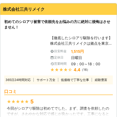
株式会社三共リメイク
初めてのシロアリ被害で依頼先をお悩みの方に絶対に後悔はさせ
ません！
【徹底したシロアリ駆除を行います】
株式会社三共リメイクは拠点を東京や
千葉、茨城におき、東京都を中心に関
1,515円
目安料金
東一円のシロアリ駆除のプロフェッシ
日曜日
定休日
ョナルとして活動しています。ターマ
09：00～18：00
営業時間
イトコントロール業務を遂行するに当
★★★★★
4.4
（16）
たり、ヤマトシロアリやイエシロア
リ、アメリカカンザイシロアリ等の形
365日24時間対応
サポート万全
低価格で丁寧な仕事
経験豊富
態や生態を熟知した日本シロアリ対策
協会認定のシロアリ防除施工士、蟻害
口コミ
腐朽検査員がシロアリ被害の原因であ
る湿気の状態や被害箇所、範囲やシロ
5
★★★★★
アリの種類、防除方法を各住宅に訪れ
今回がシロアリ駆除は初めてでした。まず、調査を依頼したの
て調査を行います。分かりやすく丁寧
ですが、さわやかな対応で感じが良かったです。工事になると
な言葉遣いと説明を心がけています。