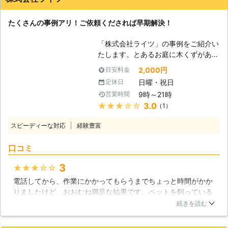
た環境を好むために、湿度が高いと鉱
ば、お願いします。
物と好む環境が揃ってしまうので注意
東京都
渋谷区
2016年11月30日
たくさんの事例アリ！ご依頼くだされば早期解決！
をしないといけません。床下に被害が
多くなりますが、ここの湿度にはよく
「株式会社ライツ」の事例をご紹介い
注意をしておくようにしましょう。
たします。とあるお庭に木くずがあり
【積極的に対応しております】 シロ
ましたが、そこにシロアリが潜んでい
アリ駆除に関しては積極的に対応して
2,000円
目安料金
るのが判明。ただちに当社が駆除を行
おりますので、ぜひとも私たちアール
日曜・祝日
定休日
いました。幸い、床下まで被害が広ま
ズホールディングスにシロアリ駆除を
9時～21時
営業時間
らなかったので、お客様は「ホッとし
おまかせください。皆さまの家をシロ
★★★★★
3.0
（1）
た」とご安心されました。 このよう
アリの被害から全力で守らせていただ
に、シロアリ駆除は早期発見が大変重
きます。またシロアリ以外の害虫であ
スピーディーな対応
経験豊富
要なのです。もし、他にもシロアリが
っても、例えばゴキブリやムカデなど
潜んでいると思しきところがありまし
の駆除も行っておりますのでぜひとも
口コミ
たら、早めに当社までご依頼くださ
ご相談ください。
い。当社は、茨城県全般を出張エリア
3
★★★★★
としております。お急ぎの方にもしっ
電話してから、作業にかかってもらうまでちょっと時間がかか
かりと対応いたします！ 【新築物件
りましたけど、おおむね満足な結果です。ペットを飼っている
もお任せ！】 新築物件のシロアリ駆
ので、あんまり強い薬は怖いと相談したら、駆除剤は最低限し
除もどうぞお任せください！せっかく
続きを読む
か使わないので、影響はほとんどないと丁寧に説明していただ
の新居をシロアリに支配されては、た
きましたし、先に見積もりを出してくれて、これ以上かかる時
まったものではないですよね。当社は