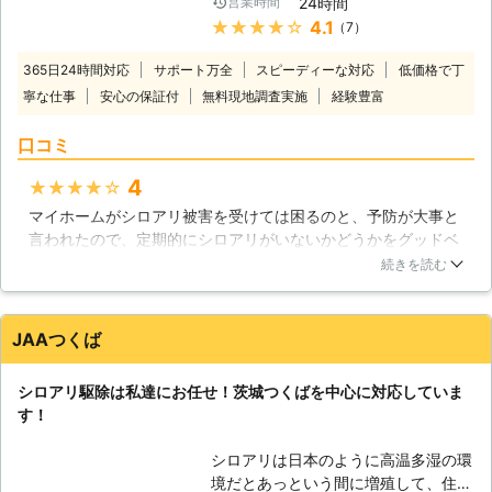
24時間
営業時間
ていましたが、最近は温暖化の影響で
すが、長い時間を掛けて、いずれは被
★★★★★
4.1
（7）
各地の気温が高くなっているためか、
害にあった建材が使い物にならなくな
シロアリの生息範囲が拡大していると
るほどにもなります。そんなシロアリ
365日24時間対応
サポート万全
スピーディーな対応
低価格で丁
言われています。住まいの中で床が軋
に対して、エイチ・ディー・エスは、
寧な仕事
安心の保証付
無料現地調査実施
経験豊富
む妙な音がしたり、羽アリがいるのを
各種の駆除方法を駆使して立ちむかい
見かけたら、シロアリが侵入している
ます。皆様の家のシロアリを守るため
口コミ
サインかも知れません。そんな時は、
に、私達がしっかりと対処させていた
大事な住まいが大きな被害を受ける前
だきます。
4
★★★★★
にグッドベアにご相談ください。経験
マイホームがシロアリ被害を受けては困るのと、予防が大事と
豊富なスタッフが徹底したシロアリ駆
言われたので、定期的にシロアリがいないかどうかをグッドベ
除でお客様に安心と安全をお届けいた
アさんで点検して頂いています。今のところ、発生した形跡は
します。 【様々なシロアリに対応い
続きを読む
ないと言われているので、その保証がもらえるだけで安心でき
たします】 住まいを食い荒らすシロ
ます。スタッフの方もとても親切ですよ。丁寧にお仕事されて
アリにもいくつかの種類がいますが、
いると思います。これからもよろしくお願いします。
日本中で最も広く生息していて、シロ
JAAつくば
アリ駆除の対象にあることも多いのは
福岡県
糟屋郡篠栗町
2016年12月29日
ヤマトシロアリだとされています。し
シロアリ駆除は私達にお任せ！茨城つくばを中心に対応していま
かし、最近はヤマトシロアリよりも食
す！
害が深刻になりやすいイエシロアリや
アメリカカンザイシロアリの発生が目
シロアリは日本のように高温多湿の環
立ってきています。当社は近年増えて
境だとあっという間に増殖して、住宅