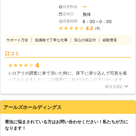
きたそれらのシロアリ駆除にも豊富な
に無視できない損害を与えます。最近
実績がありますので、ご依頼いただけ
ー
目安料金
はコンクリートや鉄骨造の一軒家も増
ば適切な調査とシロアリ駆除を行い、
無休
定休日
えてきましたが、まだまだ木造の軸組
再発生の不安を残さない安心のサービ
8：00～0：00
営業時間
工法やツーバイフォー物件が殆どで
スを提供させていただきます。
★★★★★
4.2
（6）
す。シロアリにしてみれば巨大な餌場
が目の前に出来たかのような光景で
サポート万全
低価格で丁寧な仕事
安心の保証付
経験豊富
す。私達JAAつくばでは様々な駆除工
法に対応し、皆様の家に巣食うシロア
口コミ
リを一掃して、安心安全に暮らせる環
境を取り戻します！ 【シロアリの厄
4
★★★★★
介なところ】 シロアリがなんといっ
シロアリの調査に来て頂いた時に、床下に潜り込んで写真を撮
ても厄介なのは、私達の目の届かな
ってもらえました！この場所にこれだけのシロアリがいます、
い、木の中や土の中を住処や移動経路
と明確な情報を頂いたのでシロアリ駆除をお願いする事に決め
に使うことです。目に見えるゴキブリ
続きを読む
ました。簡単に周りを見るだけではなくて、どんな場所であろ
などは、すぐに気がついて退治が出来
うと発生現場まで足を運び現状を伝えてくれるスタッフさんに
ます。でも、シロアリは柱や床がボロ
感動しました！結果、複数個所にシロアリ対策用の薬を注入し
ボロに成って初めて駆除についての検
アールズホールディングス
無事に終わりました。また機会があったらお願いしたいと思い
討をすることになります。その頃に
ます！！
は、かなりの損傷が考えられるため、
害虫に悩まされている方はお問い合わせください！私たちが力に
すぐさま駆除が必要になります。
茨城県
つくば市
2016年11月30日
なります！
【駆除方法は確立されています】 シ