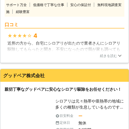
ました。長期保障やメンテナンスの体
の住宅に巣があることを疑うことが必
サポート万全
低価格で丁寧な仕事
安心の保証付
無料現地調査実
制も万全です。お客様の大事な財産を
要です。ぜひ、調査をご依頼下さい。
施
経験豊富
守るため 常に全力でサポート致しま
す。被害箇所の施工をはじめとして、
口コミ
予防施工もしております。調査無料に
てお伺いいたします。出張費も頂きま
4
★★★★★
せん 是非一度御気軽にご相談下さ
近所の方から、自宅にシロアリが出たので業者さんにシロアリ
い。御電話お待ちしております。
駆除してもらったと聞き、不安になったので我が家も調べても
【シロアリの怖さ】 私達が暮らす日
らいました。やはりシロアリが発生しているとのことでした
本という国は、実はシロアリにとって
続きを読む
が、実際にシロアリ駆除の施工前に丁寧に説明していただけた
比較的過ごしやすい国です。シロアリ
ので、納得してから作業をお願いできました。施工中もこちら
は乾燥を嫌いますが、日本は比較的高
の疑問に答えていただき、安心することができました。
温多湿な時期が続きます。また、一般
グッドベア株式会社
の住宅に於いてはかなりの数の木造建
茨城県
ひたちなか市
2016年11月30日
築が建てられており、エサには不自由
親切丁寧なグッドベアに安心なシロアリ駆除をお任せください！
することがありません。むしろ、住宅
がシロアリの巣の真上にあることで、
シロアリは元々熱帯や亜熱帯の地域に
外敵から実を守ることにも繋がってい
多くの種類が生息しているものです。
ます。そんな環境の中、シロアリは私
ですから、日本国内で害虫として知ら
達の目の届かない場所を徐々に食害し
ー
目安料金
れているシロアリも、暖かく湿度の多
ていきます。シロアリ自体が小さいの
無休
定休日
い地域に生息が集中していると見られ
で、そのスピードはとてもゆっくりで