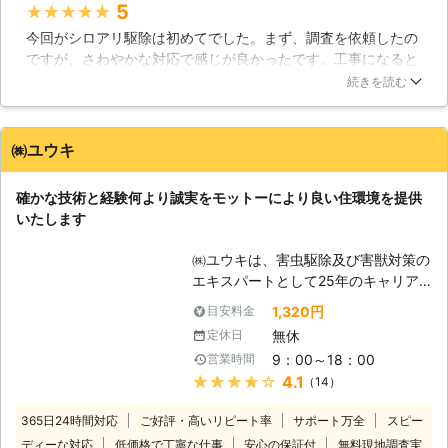
5
★★★★★
アリの種類、防除方法を各住宅に訪れ
今回がシロアリ駆除は初めてでした。まず、調査を依頼したの
て調査を行います。分かりやすく丁寧
ですが、さわやかな対応で感じが良かったです。工事になると
な言葉遣いと説明を心がけています。
聞いた時は驚きましたが、丁寧な説明で、納得できました。定
【弊社ならではのサービス】 一般的
続きを読む
期点検は考えてなかったのですが、今回のように大事になるの
な木造の在来工法を始め、2×4・パネ
も怖いので、お願いしようと思っています。親身な対応で助か
ル構法・ログハウス・鉄骨造・鉄筋コ
りました。ありがとうございます。
ンクリート造・ビルのテント・マンシ
㈱ユウキ
ョンなど全ての建築物に対応しており
東京都
葛飾区
2016年12月27日
ます。床下などの普段目に見えない環
確かな技術と経験何より誠実をモットーにより良い住環境を提供
境で、どのような被害状況でどんな原
いたします
因があるのかをデジタルカメラで撮影
し、分かりやすくご説明致しますが、
㈱ユウキは、害虫駆除及び害獣対策の
不安な点がありましたら、お気軽にご
エキスパートとして25年のキャリア
相談下さい。保証期間5年の保証書も
に基づいて大切なお家の環境維持に努
1,320円
目安料金
しっかり発行し、保証期間中は定期的
めてまいります。年中無休と迅速な対
に点検にお伺いしてシロアリの再発が
無休
定休日
応を常として、お客様の信頼にこたえ
無いかチェックし、管理させていただ
9：00～18：00
営業時間
てまいります。まずはお気軽にご相談
きますのでご安心下さい。シロアリ予
★★★★★
4.1
（14）
からでも結構ですのでご連絡くださ
防消毒や新築消毒などにも対応できま
い。 【安心のシロアリ駆除技術】 経
すので、弊社にぜひご一報下さい。
365日24時間対応
ご好評・高いリピート率
サポート万全
スピー
験豊富な当社では、丁寧なサービスと
ディーな対応
低価格で丁寧な仕事
安心の保証付
無料現地調査実