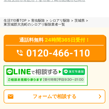
生活110番TOP
害虫駆除
シロアリ駆除
茨城県
東茨城郡大洗町のシロアリ駆除業者一覧
通話料無料
24時間365日受付！
0120-466-110
フォーム
で
相談
する