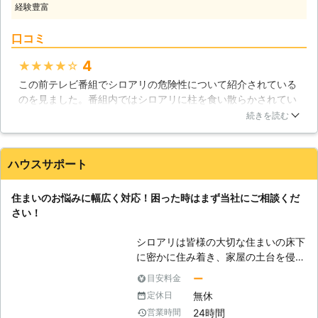
ブリからダニまで、幅広く対応してお
経験豊富
アリによる食害には、すぐに気づくこ
ります。 害虫トラブルでお悩みのさ
とは難しいでしょう。なぜなら、シロ
いはお気軽にお問い合わせください。
口コミ
アリは床下や屋根裏など、日頃目にす
ることの無い場所に潜んで食害してい
4
★★★★★
るからです。自宅を狙われてしまうと
この前テレビ番組でシロアリの危険性について紹介されている
床が緩んでしまったり、カビなどで悩
のを見ました。番組内ではシロアリに柱を食い散らかされてい
まされることになり、さらに災害時に
る無残な光景……。その番組で指摘されていた、シロアリに棲
倒壊のリスクが高くなってしまうでし
続きを読む
みつかれやすい家に、自分の家も合致していて途端に怖くなり
ょう。またシロアリは木材以外も加害
ました。調べてみると料金はかなり高いのですが、シロアリ予
することができるため、鉄筋コンクリ
防の工事ができるみたいです。出費はかさみますが、もしシロ
ートなどの住宅にも侵入して加害しま
ハウスサポート
アリに棲みつかれて柱がめちゃくちゃになって、家が倒壊でも
す。シロアリ被害はどれだけ新築物件
したら。そう思うと頼まないわけにはいきませんでした。予防
が並ぶ住宅地であっても侵入すること
住まいのお悩みに幅広く対応！困った時はまず当社にご相談くだ
工事をしてもらって、心配はなくなりました。
がありますので、決して油断してはい
さい！
けません。 【シロアリ駆除のご相談
埼玉県
三郷市
2016年11月27日
は当社まで】 シロアリ駆除はご自身
シロアリは皆様の大切な住まいの床下
でおこなわれた場合ですと、適切な駆
に密かに住み着き、家屋の土台を侵食
除をおこなえない恐れもありますし、
します。シロアリはコロニーと呼ばれ
ー
目安料金
作業中に怪我などの危険もあります。
る集団を形成しますが、これが自然に
シロアリの駆除は専門スタッフ達が在
無休
定休日
消滅することはありません。私達「ハ
籍している株式会社TTNコーポレーシ
24時間
営業時間
ウスサポート」では、長年にわたり住