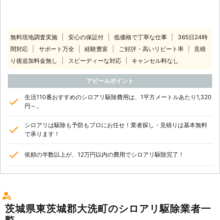
無料現地調査実施
安心の保証付
低価格で丁寧な仕事
365日24時
間対応
サポート万全
経験豊富
ご好評・高いリピート率
見積
り後追加料金無し
スピーディーな対応
キャンセル料なし
アピールポイント
生活110番おすすめのシロアリ駆除費用は、1平方メートルあたり1,320
円～。
シロアリは駆除も予防もプロにお任せ！業者探し・見積りは基本無料
で承ります！
依頼の半数以上が、12万円以内の費用でシロアリ駆除完了！
茨城県東茨城郡大洗町のシロアリ駆除業者一