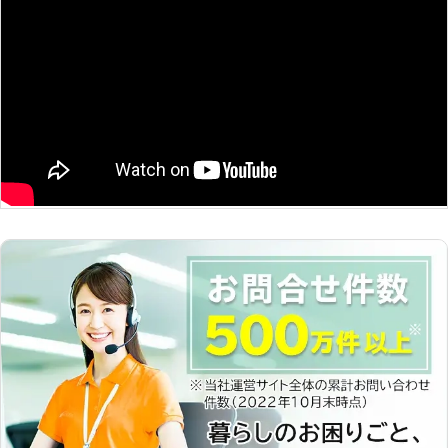
に耳を傾けます】 私達は助けを求め
ているお客様の声を聞き逃さないよ
う、しっかりと耳を傾けています。
「こんなところにシロアリが潜んでい
た」、「自分では対処不可能」という
方は、お気軽にご用命ください。「千
葉県No.1の施工力」としても定評があ
るので、是非お電話いただければ幸い
です！