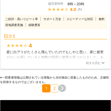
策】 シロアリは主に乾燥した木材を
8時～20時
営業時間
行っているかを説明させていただきま
食べることから、木材や廃材を庭など
★★★★★
4.0
（1）
した。それもあってか、お問い合わせ
に放置するとシロアリが住み着く恐れ
の数が多くなったように感じます。も
があります。そういったものはなるべ
ご好評・高いリピート率
サポート万全
スピーディーな対応
無料
ちろん、初めて私達のページをご覧に
く住まいの近くには置かないようにし
現地調査実施
経験豊富
なる方もいらっしゃると思いますの
ましょう。また、土中に営巣するシロ
で、改めて私達の基本情報について説
アリにとって、ジメジメした床下は恰
口コミ
明いたします。 【どんなサービスを
好の住処です。床下の換気口付近には
行っているか】 まず、私達は「屋根
植木鉢などの通風を遮るものを置かな
4
★★★★★
工事」、「雨漏り診断」などのサービ
いように気を付けましょう。
庭に白アリがたくさん飛んでいたのでもしやと思い、家に被害
スがありますが、「シロアリ駆除」と
がないか探していると無数の箇所に被害が見つかりました。あ
いうサービスも行っております。住宅
まりに多くの白アリがいたため、こちらの業者に依頼しまし
によっては湿気を多分に含んでいると
続きを読む
た。まずは的確に被害箇所を把握し、丁寧に説明してくれまし
ころもありますが、シロアリはそのよ
た。自分でも予想外に被害が大きく心配していると、優しい声
うな場所に潜む傾向があるので注意し
※⼀部業者情報は公開されている情報から当社独⾃に収集したもののため、正確性
をかけてくれて不安も和らぎました。作業自体も丁寧で安心し
なければなりません。 もちろん、好
を担保するものではございません。
て任せられました。しいていうならばもう少し安い値段を期待
き好んで湿気を増やしているわけでは
1
2
していましたが、全体的に満足のできる業者だったと思いま
ないと思いますが、知らないうちにシ
す。
ロアリの温床となっていることもあり
ます。そのような状態が続くと、最
千葉県
柏市
2016年11月11日
悪、住宅の将来を脅かす事態に発展す
る恐れもあるのです。 【お客様の声