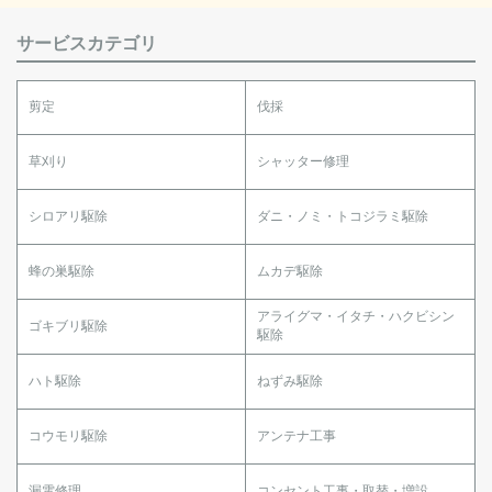
サービスカテゴリ
剪定
伐採
草刈り
シャッター修理
シロアリ駆除
ダニ・ノミ・トコジラミ駆除
蜂の巣駆除
ムカデ駆除
アライグマ・イタチ・ハクビシン
ゴキブリ駆除
駆除
ハト駆除
ねずみ駆除
コウモリ駆除
アンテナ工事
漏電修理
コンセント工事・取替・増設