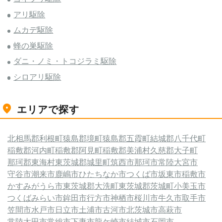
アリ駆除
ムカデ駆除
蜂の巣駆除
ダニ・ノミ・トコジラミ駆除
シロアリ駆除
エリアで探す
北相馬郡利根町
猿島郡境町
猿島郡五霞町
結城郡八千代町
稲敷郡河内町
稲敷郡阿見町
稲敷郡美浦村
久慈郡大子町
那珂郡東海村
東茨城郡城里町
筑西市
那珂市
常陸大宮市
守谷市
潮来市
鹿嶋市
ひたちなか市
つくば市
坂東市
稲敷市
かすみがうら市
東茨城郡大洗町
東茨城郡茨城町
小美玉市
つくばみらい市
鉾田市
行方市
神栖市
桜川市
牛久市
取手市
笠間市
水戸市
日立市
土浦市
古河市
北茨城市
高萩市
常陸太田市
常総市
下妻市
龍ケ崎市
結城市
石岡市