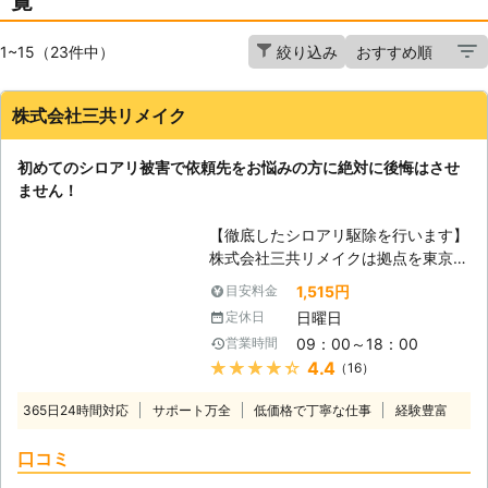
覧
1~15（23件中）
絞り込み
株式会社三共リメイク
初めてのシロアリ被害で依頼先をお悩みの方に絶対に後悔はさせ
ません！
【徹底したシロアリ駆除を行います】
株式会社三共リメイクは拠点を東京や
千葉、茨城におき、東京都を中心に関
1,515円
目安料金
東一円のシロアリ駆除のプロフェッシ
日曜日
定休日
ョナルとして活動しています。ターマ
09：00～18：00
営業時間
イトコントロール業務を遂行するに当
★★★★★
4.4
（16）
たり、ヤマトシロアリやイエシロア
リ、アメリカカンザイシロアリ等の形
365日24時間対応
サポート万全
低価格で丁寧な仕事
経験豊富
態や生態を熟知した日本シロアリ対策
協会認定のシロアリ防除施工士、蟻害
口コミ
腐朽検査員がシロアリ被害の原因であ
る湿気の状態や被害箇所、範囲やシロ