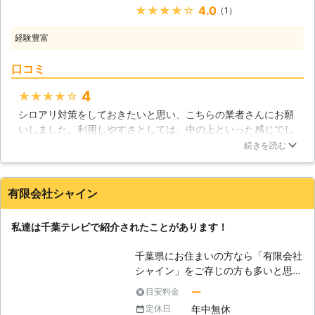
ョンまでご相談ください。お客様にシ
★★★★★
4.0
（1）
まいで発生する様々なトラブルに関わ
ロアリの居ない快適、豊かな毎日を送
りこれを解決してきた経験から、住ま
れる様にさせていただきます。
経験豊富
いの構造を熟知しています。知識を総
動員してシロアリを徹底的に駆除いた
口コミ
します。シロアリ駆除なら「ハウスサ
ポート」にお任せください！ 【ヤマ
4
★★★★★
トシロアリについて】 ヤマトシロア
シロアリ対策をしておきたいと思い、こちらの業者さんにお願
リは比較的寒さに強い種ですので、そ
いしました。利用しやすさとしては、中の上といった感じでし
の活動範囲も広く、北海道北部以外の
ょうか。まず難点としては、料金が高いという事ですね。もっ
ほぼ全国に分布しています。ヤマトシ
続きを読む
と安いほうが利用しやすいです。ただその分対応は優れた業者
ロアリは土の中や湿度の高い環境を好
さんに感じました。とてもスピーディーに対応してくれます
むため、被害の多くは床下に発生しま
し、作業自体も早かったです。作業に関しても細かく説明して
す。しかし、雨漏りや結露の発生によ
有限会社シャイン
くれたので、不安もなく作業をお任せ出来ました。まあ高い料
り建物全体に湿気を含む家屋では、柱
金を払う価値もあるかなと思います。
の中や天井にまで食害が及ぶことがあ
私達は千葉テレビで紹介されたことがあります！
ります。ヤマトシロアリのコロニーに
茨城県
土浦市
2016年10月30日
生息する個体数は約2～3万匹になり
千葉県にお住まいの方なら「有限会社
ます。一匹一匹は小さくとも、シロア
シャイン」をご存じの方も多いと思い
リの数は膨大であるため、放っておけ
ます。それもそのはず、私達は以前
ー
目安料金
ば家屋への被害は深刻化してしまいま
「千葉テレビ」で紹介されたことがあ
す。 【普段からできるシロアリ対
年中無休
定休日
り、私達が普段どのようなサービスを