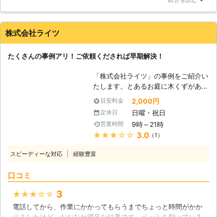
いので、湿度というのがシロアリにと
ちらにお願いいたしました。いくら小さくても素人が行うもの
っては重要な点になるのです。またシ
ではないですね、さすがプロです。ものの数秒で撃退していた
ロアリは陽気な環境よりも暗くて湿っ
だきました。最初から頼めば良かったです。また機会があれ
株式会社ライツ
た環境を好むために、湿度が高いと鉱
ば、お願いします。
物と好む環境が揃ってしまうので注意
東京都
渋谷区
2016年11月30日
たくさんの事例アリ！ご依頼くだされば早期解決！
をしないといけません。床下に被害が
多くなりますが、ここの湿度にはよく
「株式会社ライツ」の事例をご紹介い
注意をしておくようにしましょう。
たします。とあるお庭に木くずがあり
【積極的に対応しております】 シロ
ましたが、そこにシロアリが潜んでい
アリ駆除に関しては積極的に対応して
2,000円
目安料金
るのが判明。ただちに当社が駆除を行
おりますので、ぜひとも私たちアール
日曜・祝日
定休日
いました。幸い、床下まで被害が広ま
ズホールディングスにシロアリ駆除を
9時～21時
営業時間
らなかったので、お客様は「ホッとし
おまかせください。皆さまの家をシロ
★★★★★
3.0
（1）
た」とご安心されました。 このよう
アリの被害から全力で守らせていただ
に、シロアリ駆除は早期発見が大変重
きます。またシロアリ以外の害虫であ
スピーディーな対応
経験豊富
要なのです。もし、他にもシロアリが
っても、例えばゴキブリやムカデなど
潜んでいると思しきところがありまし
の駆除も行っておりますのでぜひとも
口コミ
たら、早めに当社までご依頼くださ
ご相談ください。
い。当社は、茨城県全般を出張エリア
3
★★★★★
としております。お急ぎの方にもしっ
電話してから、作業にかかってもらうまでちょっと時間がかか
かりと対応いたします！ 【新築物件
りましたけど、おおむね満足な結果です。ペットを飼っている