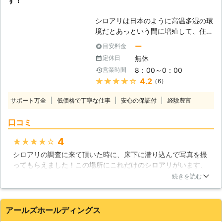
す！
害が深刻になりやすいイエシロアリや
アメリカカンザイシロアリの発生が目
シロアリは日本のように高温多湿の環
立ってきています。当社は近年増えて
境だとあっという間に増殖して、住宅
きたそれらのシロアリ駆除にも豊富な
に無視できない損害を与えます。最近
実績がありますので、ご依頼いただけ
ー
目安料金
はコンクリートや鉄骨造の一軒家も増
ば適切な調査とシロアリ駆除を行い、
無休
定休日
えてきましたが、まだまだ木造の軸組
再発生の不安を残さない安心のサービ
8：00～0：00
営業時間
工法やツーバイフォー物件が殆どで
スを提供させていただきます。
★★★★★
4.2
（6）
す。シロアリにしてみれば巨大な餌場
が目の前に出来たかのような光景で
サポート万全
低価格で丁寧な仕事
安心の保証付
経験豊富
す。私達JAAつくばでは様々な駆除工
法に対応し、皆様の家に巣食うシロア
口コミ
リを一掃して、安心安全に暮らせる環
境を取り戻します！ 【シロアリの厄
4
★★★★★
介なところ】 シロアリがなんといっ
シロアリの調査に来て頂いた時に、床下に潜り込んで写真を撮
ても厄介なのは、私達の目の届かな
ってもらえました！この場所にこれだけのシロアリがいます、
い、木の中や土の中を住処や移動経路
と明確な情報を頂いたのでシロアリ駆除をお願いする事に決め
に使うことです。目に見えるゴキブリ
続きを読む
ました。簡単に周りを見るだけではなくて、どんな場所であろ
などは、すぐに気がついて退治が出来
うと発生現場まで足を運び現状を伝えてくれるスタッフさんに
ます。でも、シロアリは柱や床がボロ
感動しました！結果、複数個所にシロアリ対策用の薬を注入し
ボロに成って初めて駆除についての検
アールズホールディングス
無事に終わりました。また機会があったらお願いしたいと思い
討をすることになります。その頃に