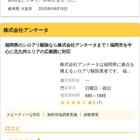
ております。 お電話一本いただけれ
岐阜県
大垣市
2022年06月15日
ば、当日もしくは翌日に無料調査に伺
います。 また年中無休で対応してい
るため、土日祝日などお客様のご都合
株式会社アンチータ
に合わせて対応可能です。 お客様第
一を心がけてシロアリ駆除をおこない
ますので、お困りの際は何時でもご相
福岡県のシロアリ駆除なら株式会社アンチータまで！福岡市を中
談ください。 ※「宮城県」「広島県」
心に北九州エリアの広範囲に対応
「福岡県」については今後出店予定
■ロイ株式会社シロアリ駆除 弊社で
株式会社アンチータは福岡県に拠点を
は過去に多くのシロアリ駆除に対応し
構えるシロアリ駆除業者です。 福岡
てまいりました。 実績については下
市を中心に筑紫野市、春日市、大野城
ー
目安料金
記の通りです。 【過去施工事例一
市など九州北部のエリアに対応してお
日曜日・祝日
定休日
覧】 [CASE1] ・京都府京都市上京区
ります。 1981年の設立以来、多くの
8時～18時
営業時間
在住 匿名 [ご依頼内容] 空き家のシロ
お客様にご利用いただく老舗の駆除業
★★★★★
4.1
（7）
アリ駆除を希望。 ■発生場所：空き
者としてお客様のご依頼をお待ちして
家 ■建物：木造 ■建坪：8～9坪 ■築
おります。 <しろあり防除施工士在
スピーディーな対応
無料現地調査実施
経験豊富
年数：40年 →→→施工料金21,600円
籍！住まいに根付くシロアリを徹底駆
(税込)にて対応 [CASE2] ・京都府京
除> アンチータのシロアリ駆除はしろ
口コミ
都市南区在住 男性 [ご依頼内容] 浴室
あり防除施工士の有資格者が駆除対応
周りでシロアリを見つけたので、駆除
いたします。 この資格はシロアリ防