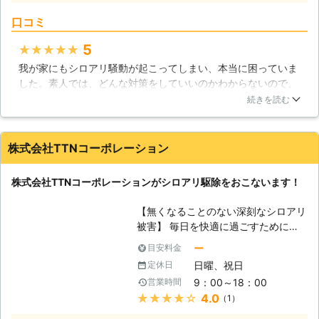
車の破損など、施工時の万が一の事故
り保証期間内の無料点検もいたします
に備え「賠償保険」にも加入しており
口コミ
シロアリに関するご相談は、ぜひとも
ます。
有限会社アートクリーン消毒におまか
5
★★★★★
せください。 豊富な経験、確かな技
我が家にもシロアリ騒動が起こってしまい、本当に困っていま
術を用いて駆除をさせていただきま
した。素人では、どんな対策をしていいのかわからないので、
す。 ■シロアリ駆除歴38年の害虫駆
いろいろ調べた結果、業者に対処を依頼することにしました。
除専門業者 弊社はシロアリ駆除歴38
続きを読む
徹底的に依頼者に寄り添ってくれるとして評判が良いことで知
年の害虫駆除専門業者として、下記セ
られる業者のため、安心して依頼しました。とにかく、丁寧な
ールスポイントのもとお客様のご依頼
仕事で我が家の悩みに対処してくれたことに感謝しています。
をお引受けいたします。 【有限会社
株式会社TTNコーポレーション
作業以来、我が家のシロアリ騒動もおさまっているのでとても
アートクリーン消毒セールスポイン
満足しています。
ト】 1．薬品の臭いに敏感な方や、ア
株式会社TTNコーポレーションがシロアリ駆除をおこないます！
レルギーなどの方にも安心な薬剤を使
埼玉県
さいたま市見沼区
2016年11月14日
用して駆除をおこないます 2．ペット
【無くなることのない深刻なシロアリ
を飼っていて消毒するのが心配だと言
被害】 毎日を快適に過ごすためにも
う方にも最適です 3．他のシロアリ駆
大切なのが自宅なのですが、自宅内に
除業者でも対応ができなかった場合も
ー
目安料金
は様々なトラブルが発生する可能性が
ご相談ください ■ゴキブリやダニな
日曜、祝日
定休日
あるのです。水漏れや雨漏り、ガラス
どその他害虫駆除もお任せを！ シロ
9：00～18：00
営業時間
の割れやガス漏れなど、快適な毎日を
アリ以外にも害虫は数多くいます。
★★★★★
4.0
（1）
持続するためにもトラブルは早急に解
有限会社アートクリーン消毒ではゴキ
決する必要があるのです。しかしシロ