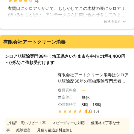
4
★★★★★
してほしい。 ■発生場所：浴室周辺
除に必要な技術は勿論ですが、使用す
玄関口にシロアリがいて、もしかしてこの木材の裏にシロアリ
■建物：木造2階建て ■建坪：不明 ■
る薬剤・建築・木材などの知識も豊富
がいるかもと思い、アンチータさんに問い合わせをしてみまし
築年数：不明 →→→施工料金21,600
です。 そのため、お客様の住まいや
た。調査にきてもらい、玄関口の柱の中にシロアリがいまし
円(税込)にて対応 [CASE3] ・東京都
被害状況に合わせた適切で安全な駆除
続きを読む
た。表面の木目は綺麗な柱だったのですが、中ではシロアリが
千代田区在住 匿名 [ご依頼内容] シロ
作業のご提案が可能です。 調査は無
木材を食べてボロボロになっていました。早めに対処しておく
アリ駆除を希望。 ■発生場所：自宅
料ですので、まずはお気軽にお問い合
べきだったと後悔するのはさておき、すぐに駆除と予防をお願
内【複数箇所】 ■建物：木造 ■建
わせください。 <5年保証【「しろあ
有限会社アートクリーン消毒
いしました。予防に使う薬の詳細や、駆除の仕方など、詳しく
坪：50坪くらい ■築年数：40年
り防除保証書」と「管理保証書」】の
教えてもらえたので安心して仕事を任せられました。無事にシ
→→→施工料金23,700円(税込)にて対
2通りをご用意！施工後のアフターフ
シロアリ駆除専門38年！埼玉県さいたま市を中心に1坪4,400円
ロアリはいなくなり、柱の修繕も行ってもらえたので助かりま
応 ※上記価格は過去に対応した案件を
ォローも万全> 弊社では施工後のアフ
～(税込)ご依頼受付けます
した。
もとに参考金額を表示しております ※
ターフォローとして「しろあり防除保
お客様のご依頼内容によって金額は異
証書」と「管理保証書」の2通りの保
福岡県
福岡市東区
2016年11月30日
有限会社アートクリーン消毒はシロア
なるため、正確な金額はご依頼時のお
証書を提供しております。 ・「しろ
リ駆除歴38年の害虫駆除専門業者。
見積りにてご提示いたします
あり防除保証書」について シロアリ
ヤマトシロアリやアメリカカンザイシ
ー
目安料金
が発生した場合に、被害にあった部位
ロアリなど幅広いシロアリに対応して
を修理費用1,000万円上限として修理
無休
定休日
おり、駆除実績も豊富です。 埼玉県
させていただく保険会社加入の保証で
8時～18時
営業時間
さいたま市を中心に1坪4,400円～(税
す。 ・「管理保証書」について 施工
★★★★★
4.6
（5）
込)からご相談を承ります。 出張費、
後、シロアリが再発した場合に、無料
お見積りは無料！ さらに、駆除後の
で駆除処理をおこなうという当初規定
ご好評・高いリピート率
スピーディーな対応
低価格で丁寧な仕
アフターフォローとして5～7年の安
の保証になります。 また、住まいや
事
経験豊富
見積り後追加料金無し
心保証をお付けします。 ※ご希望によ