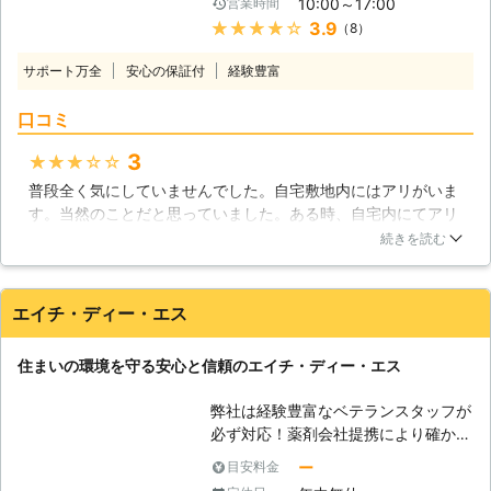
10:00～17:00
営業時間
いなど、木部への被害は甚大です。一
★★★★★
3.9
（8）
度建てれば長く住むことになりますか
ら、要らぬ損害は被りたくないもので
サポート万全
安心の保証付
経験豊富
す。ぜひ、当社のシロアリ駆除、予防
施工サービスをご利用下さい。 【シ
口コミ
ロアリの侵入経路】 シロアリは地中
に生息する虫です。乾燥に弱く、外敵
3
★★★★★
から身を守る硬い殻もありません。そ
普段全く気にしていませんでした。自宅敷地内にはアリがいま
の代わり、彼らは強靭な顎で木材を噛
す。当然のことだと思っていました。ある時、自宅内にてアリ
み砕いて、自分達のエサを確保すると
を発見。あまり気にしていなかったのですが、珍しく羽根があ
ともに、格好の隠れ場所を作り出しま
続きを読む
るなと思っていました。少し気になり、調べると、ヤマト羽根
す。地中の巣から、束石や基礎の外
アリというものと似ていたため、用心してこちらの業者へ依頼
側、ひび割れなどを伝いながら、やが
しました。本物でした。放置してたら危ないところでした。
て床下木部に到達すると、瞬く間に被
エイチ・ディー・エス
害を広げていきます。私達の目に見え
宮城県
多賀城市
2016年11月30日
ない場所で活動するので、その被害に
住まいの環境を守る安心と信頼のエイチ・ディー・エス
気が付きにくいのがシロアリの被害の
厄介なところといえるでしょう。
弊社は経験豊富なベテランスタッフが
【羽アリにご注意】 羽アリは、シロ
必ず対応！薬剤会社提携により確かで
アリの巣の中にいる女王アリと王アリ
安全な薬剤を使用しており 自信を持
ー
目安料金
になる候補です。春先、ちょうどゴー
って低価格で御満足頂ける施工をモッ