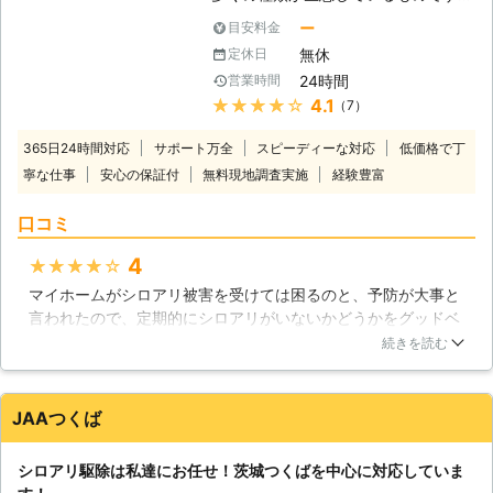
ます。そんな環境の中、シロアリは私
ですから、日本国内で害虫として知ら
達の目の届かない場所を徐々に食害し
ー
目安料金
れているシロアリも、暖かく湿度の多
ていきます。シロアリ自体が小さいの
無休
定休日
い地域に生息が集中していると見られ
で、そのスピードはとてもゆっくりで
24時間
営業時間
ていましたが、最近は温暖化の影響で
すが、長い時間を掛けて、いずれは被
★★★★★
4.1
（7）
各地の気温が高くなっているためか、
害にあった建材が使い物にならなくな
シロアリの生息範囲が拡大していると
るほどにもなります。そんなシロアリ
365日24時間対応
サポート万全
スピーディーな対応
低価格で丁
言われています。住まいの中で床が軋
に対して、エイチ・ディー・エスは、
寧な仕事
安心の保証付
無料現地調査実施
経験豊富
む妙な音がしたり、羽アリがいるのを
各種の駆除方法を駆使して立ちむかい
見かけたら、シロアリが侵入している
ます。皆様の家のシロアリを守るため
口コミ
サインかも知れません。そんな時は、
に、私達がしっかりと対処させていた
大事な住まいが大きな被害を受ける前
だきます。
4
★★★★★
にグッドベアにご相談ください。経験
マイホームがシロアリ被害を受けては困るのと、予防が大事と
豊富なスタッフが徹底したシロアリ駆
言われたので、定期的にシロアリがいないかどうかをグッドベ
除でお客様に安心と安全をお届けいた
アさんで点検して頂いています。今のところ、発生した形跡は
します。 【様々なシロアリに対応い
続きを読む
ないと言われているので、その保証がもらえるだけで安心でき
たします】 住まいを食い荒らすシロ
ます。スタッフの方もとても親切ですよ。丁寧にお仕事されて
アリにもいくつかの種類がいますが、
いると思います。これからもよろしくお願いします。
日本中で最も広く生息していて、シロ
JAAつくば
アリ駆除の対象にあることも多いのは
福岡県
糟屋郡篠栗町
2016年12月29日
ヤマトシロアリだとされています。し
シロアリ駆除は私達にお任せ！茨城つくばを中心に対応していま
かし、最近はヤマトシロアリよりも食