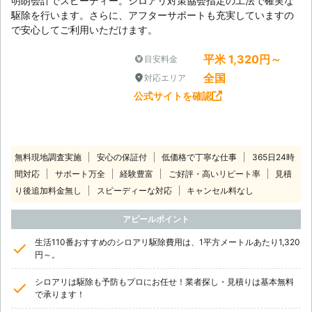
明朗会計でスピーディー。シロアリ対策協会指定の工法で確実な
駆除を行います。さらに、アフターサポートも充実していますの
で安心してご利用いただけます。
平米 1,320円～
目安料金
全国
対応エリア
公式サイトを確認
無料現地調査実施
安心の保証付
低価格で丁寧な仕事
365日24時
間対応
サポート万全
経験豊富
ご好評・高いリピート率
見積
り後追加料金無し
スピーディーな対応
キャンセル料なし
アピールポイント
生活110番おすすめのシロアリ駆除費用は、1平方メートルあたり1,320
円～。
シロアリは駆除も予防もプロにお任せ！業者探し・見積りは基本無料
で承ります！