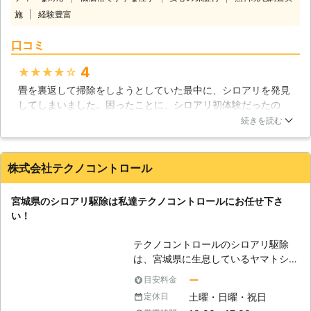
高品質な薬剤使用で、お客様に満足い
施
経験豊富
ただける施工をいたします。 お客様
がご利用しやすいよう、料金の面でも
口コミ
頑張っております。低価格を実現する
ためにこれからも精進してまいります
4
★★★★★
のでよろしくお願いします。 また、
ご安心いただくため、大手保険会社と
畳を裏返して掃除をしようとしていた最中に、シロアリを発見
の協力により、5年間の安心保証をお
してしまいました。困ったことに、シロアリ初体験だったの
付けしております。 【対応地域につ
で、どこに連絡すればよいか分からず生活110番をにらめっこ
続きを読む
きまして】 ㈱ユウキでは、千葉県を
していました。そこで見つけたユウキさんですが、電話での対
中心に広範囲に出張・巡回をしており
応がすごくよく、どんな対処法をするかなど丁寧に教えて頂け
ます。東京・茨城・埼玉・神奈川にも
たので安心してお願いする事が出来ました！実際の作業では、
株式会社テクノコントロール
出張いたしますので、近隣の方のご相
時間もさほど掛からず、駆除だけでなく予防対策もして頂けた
談をお待ちしております。 【さまざ
ので満足でした！！
宮城県のシロアリ駆除は私達テクノコントロールにお任せ下さ
まな害虫・害獣駆除にご対応】 シロ
千葉県
千葉市中央区
2016年11月30日
い！
アリに限らず、様々な種類の害虫・害
獣駆除にご対応しております。 ・シ
テクノコントロールのシロアリ駆除
ロアリ全般 ・ゴキブリ ・チョウバエ
は、宮城県に生息しているヤマトシロ
・ダニ ・ノミ ・ネズミ ・ハクビシン
アリに対して効果的な対策を取ること
・コウモリ ・ハト これらの被害でお
ー
目安料金
が可能です。シロアリの被害は多岐に
悩みなら、今すぐ当社までお電話をお
土曜・日曜・祝日
定休日
わたりますが、中でも住宅の柱や筋交
待ちしております。