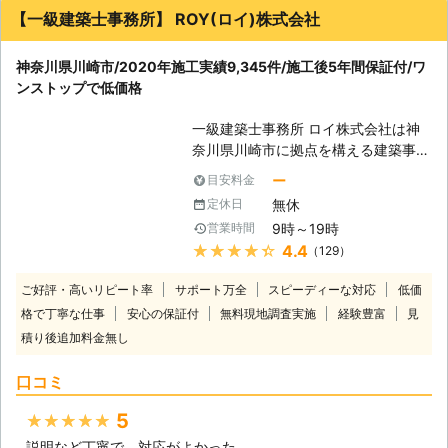
培ってきた確かな技術でシロアリの駆
【一級建築士事務所】 ROY(ロイ)株式会社
除・予防を行います。 技術があるか
ら、施工に必要な時間も短縮。そし
神奈川県川崎市/2020年施工実績9,345件/施工後5年間保証付/ワ
て、常にお客様目線での作業を心掛け
ンストップで低価格
ておりますので、安心してお任せくだ
さい。 ご自宅のみならず、アパート
一級建築士事務所 ロイ株式会社は神
やマンションなどの貨物物件などに出
奈川県川崎市に拠点を構える建築事務
現したシロアリの駆除、防除も対応し
所です。 リフォームを手掛ける傍
ております。アリみたいな虫がいたけ
ー
目安料金
ら、害獣や害虫などの駆除作業にも対
どシロアリなのかな？床がぶよぶよす
無休
定休日
応しております。 中でもシロアリ駆
る…一回見積もりだけでもしてもらい
9時～19時
営業時間
除は、 ①5年間の保証付き ②作業中
たい。ささいなことでも一度シロアリ
★★★★★
4.4
（129）
に周辺を汚さぬよう養生を徹底！ ③
110番にお任せください！ シロアリを
リフォームとシロアリ駆除のセットプ
しっかりと駆除するには、出現時のみ
ご好評・高いリピート率
サポート万全
スピーディーな対応
低価
ラン※セットならではの特別価格 この
ならず定期的な薬剤配布による対策が
格で丁寧な仕事
安心の保証付
無料現地調査実施
経験豊富
見
ように弊社ならではの特別サービスで
重要になってきます。シロアリ110番
積り後追加料金無し
シロアリ駆除を提供しております。
では、アフターフォローも充実、ご利
ご相談・お見積りは無料となっており
用シェア№1を誇るシロアリ駆除のス
口コミ
ますので、まずはお気軽にお問い合わ
ペシャリストです。安心してお任せく
せください。 ■全国対応！お電話一
ださい。
5
★★★★★
本で駆け付けます ロイ株式会社では
直営店・協力店を含め、全国に対応し
説明など丁寧で、対応がよかった。