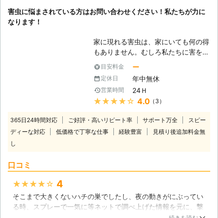
ます！！
は、かなりの損傷が考えられるため、
害虫に悩まされている方はお問い合わせください！私たちが力に
すぐさま駆除が必要になります。
茨城県
つくば市
2016年11月30日
なります！
【駆除方法は確立されています】 シ
ロアリ駆除の方法は、長年の経験から
家に現れる害虫は、家にいても何の得
実績豊富な工法が幾つもあり、当社で
もありません。むしろ私たちに害を与
もそれらを使って駆除に対応させてい
えるものばかりです。そのために害虫
ー
目安料金
ただいております。特に多いのが土壌
駆除は業者が全力でやらないと意味が
への薬剤散布と、柱などへの注入処
年中無休
定休日
ありません。適当な駆除をしてしまっ
理、および刷毛塗りなどです。狭い床
24Ｈ
営業時間
ては、害虫を生き残らせてしまいま
下での作業ですから、考えているより
★★★★★
4.0
（3）
す。特にシロアリは数が多いので、下
も大変な作業です。不慮の事故などを
手な駆除をやってもあまり意味があり
起こさないためにも、私達にお任せ下
365日24時間対応
ご好評・高いリピート率
サポート万全
スピー
ません。しかし、私たちアールズホー
さい。
ディーな対応
低価格で丁寧な仕事
経験豊富
見積り後追加料金無
ルディングスには何の問題もありませ
し
ん。害虫駆除のプロ集団ですので、シ
ロアリ駆除に関しても非常に詳しい知
口コミ
識と豊富な経験を積んでおります。害
虫駆除、シロアリ駆除はぜひ私たちに
4
★★★★★
ご依頼ください。皆さまからのお問い
合わせをお待ちしております。 【湿
そこまで大きくないハチの巣でしたし、夜の動きがにぶってい
気は要注意です】 シロアリの大好物
る時、スプレーで一気に等ネットで調べ上げた情報を元に、撃
は木材ですが、湿った木材しか食べな
退しようとしておりました。結果失敗し、何か所か刺され、こ
続きを読む