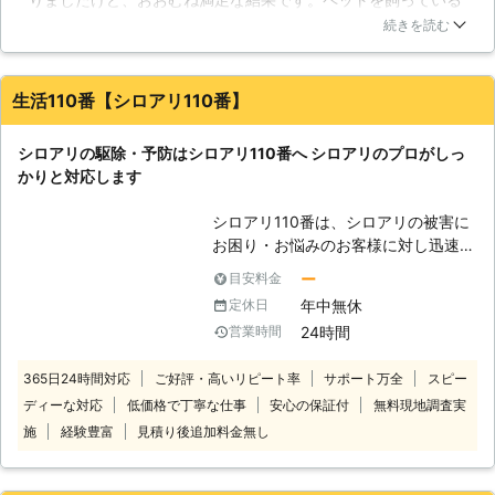
もお任せ！】 新築物件のシロアリ駆
ので、あんまり強い薬は怖いと相談したら、駆除剤は最低限し
除もどうぞお任せください！せっかく
続きを読む
か使わないので、影響はほとんどないと丁寧に説明していただ
の新居をシロアリに支配されては、た
きましたし、先に見積もりを出してくれて、これ以上かかる時
まったものではないですよね。当社は
は作業前に相談するということで、誠実な対応をしてくれる業
基礎工事に入る前に土壌処理剤を施
生活110番【シロアリ110番】
者さんだと思います。お急ぎの方はどうかわかりませんが、そ
し、それから木材への処理を行いま
ろそろシロアリ予防をしようとしている人には良いと思いま
す。これらは一般の方で行うには危険
シロアリの駆除・予防はシロアリ110番へ シロアリのプロがしっ
す。
極まりないので、ライツのスタッフに
かりと対応します
お任せいただければと思います。
茨城県
ひたちなか市
2016年10月15日
【他の害虫も潜んでいませんか？】
シロアリ110番は、シロアリの被害に
もしシロアリだけでなく、他の害虫も
お困り・お悩みのお客様に対し迅速な
潜んでいたら、そちらも駆除させてい
対応をさせていただいております。
ー
目安料金
ただきます。 ゴキブリ・ハチも住宅
シロアリは一匹でもいたら3万匹はい
に潜んでいることが多い生き物です。
年中無休
定休日
ると言われています。もしも家の中や
ゴキブリの場合、ピンポイントで施工
24時間
営業時間
お庭などでシロアリを見かけた際は被
いたしますし、ハチの場合、10メー
害が大きくなる前にお知らせくださ
トルの場所にある巣も駆除いたしま
365日24時間対応
ご好評・高いリピート率
サポート万全
スピー
い。駆除が遅れると、さらに被害が拡
す！
ディーな対応
低価格で丁寧な仕事
安心の保証付
無料現地調査実
大します。シロアリ110番では全国数
多くの加盟店と提携していますので、
施
経験豊富
見積り後追加料金無し
日本全国どこでも対応しております。
経験と実績が豊富だから、これまでに