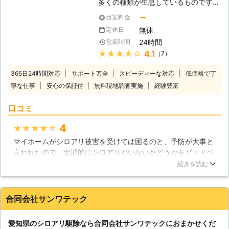
性 [ご依頼内容] 鉄筋コンクリート
多くの種類が生息しているものです。
で、部屋の壁や柱、畳にシロアリが巣
ですから、日本国内で害虫として知ら
ー
目安料金
を作って困っているとのこと ■発生
れているシロアリも、暖かく湿度の多
無休
定休日
場所：壁、柱、畳 ■建物：鉄筋 ■建
い地域に生息が集中していると見られ
24時間
営業時間
坪：70坪 ■築年数：20年 →→→施工
ていましたが、最近は温暖化の影響で
★★★★★
4.1
（7）
料金31,900円(税込)にて対応
各地の気温が高くなっているためか、
[CASE2] ・静岡県湖西市在住 男性 [ご
シロアリの生息範囲が拡大していると
365日24時間対応
サポート万全
スピーディーな対応
低価格で丁
依頼内容] お宮でシロアリが出たため
言われています。住まいの中で床が軋
寧な仕事
安心の保証付
無料現地調査実施
経験豊富
駆除してほしい。 ■発生場所：お宮
む妙な音がしたり、羽アリがいるのを
■建物：木造 ■建坪： 2～3坪 ■築年
見かけたら、シロアリが侵入している
口コミ
数： 30年くらい →→→施工料金
サインかも知れません。そんな時は、
49,500円(税込)にて対応 [CASE3] ・
大事な住まいが大きな被害を受ける前
4
★★★★★
静岡県静岡市駿河区在住 男性 [ご依頼
にグッドベアにご相談ください。経験
マイホームがシロアリ被害を受けては困るのと、予防が大事と
内容] 1階のお風呂場からシロアリが
豊富なスタッフが徹底したシロアリ駆
言われたので、定期的にシロアリがいないかどうかをグッドベ
発生したため、駆除を希望。 ■発生
除でお客様に安心と安全をお届けいた
アさんで点検して頂いています。今のところ、発生した形跡は
場所：風呂場 ■建物：木造 ■建坪：
します。 【様々なシロアリに対応い
続きを読む
ないと言われているので、その保証がもらえるだけで安心でき
150平米 ■築年数：約25～6年 →→→
たします】 住まいを食い荒らすシロ
ます。スタッフの方もとても親切ですよ。丁寧にお仕事されて
施工料金186,000円(税込)にて対応 ※
アリにもいくつかの種類がいますが、
いると思います。これからもよろしくお願いします。
上記価格は過去に対応した案件をもと
日本中で最も広く生息していて、シロ
合同会社サンワテック
に参考金額を表示しております ※お客
アリ駆除の対象にあることも多いのは
福岡県
糟屋郡篠栗町
2016年12月29日
様のご依頼内容によって金額は異なる
ヤマトシロアリだとされています。し
愛知県のシロアリ駆除なら合同会社サンワテックにおまかせくだ
ため、正確な金額はご依頼時のお見積
かし、最近はヤマトシロアリよりも食