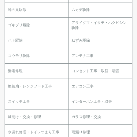
蜂の巣駆除
ムカデ駆除
アライグマ・イタチ・ハクビシン
ゴキブリ駆除
駆除
ハト駆除
ねずみ駆除
コウモリ駆除
アンテナ工事
漏電修理
コンセント工事・取替・増設
換気扇・レンジフード工事
エアコン工事
スイッチ工事
インターホン工事・取替
鍵開け・交換・修理
ガラス修理・交換
水漏れ修理・トイレつまり工事
雨漏り修理