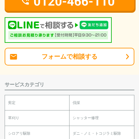
0120-466-110
フォーム
で
相談
する
サービスカテゴリ
剪定
伐採
草刈り
シャッター修理
シロアリ駆除
ダニ・ノミ・トコジラミ駆除