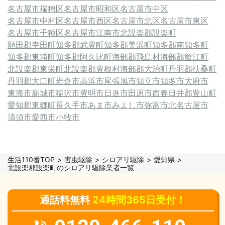
名古屋市瑞穂区
名古屋市昭和区
名古屋市中区
名古屋市中村区
名古屋市西区
名古屋市北区
名古屋市東区
名古屋市千種区
名古屋市
江南市
北設楽郡設楽町
額田郡幸田町
知多郡武豊町
知多郡美浜町
知多郡南知多町
知多郡東浦町
知多郡阿久比町
海部郡飛島村
海部郡蟹江町
北設楽郡東栄町
北設楽郡豊根村
海部郡大治町
丹羽郡扶桑町
丹羽郡大口町
岩倉市
高浜市
尾張旭市
知立市
知多市
大府市
東海市
新城市
稲沢市
豊明市
日進市
田原市
西春日井郡豊山町
愛知郡東郷町
長久手市
あま市
みよし市
弥富市
北名古屋市
清須市
愛西市
小牧市
生活110番TOP
害虫駆除
シロアリ駆除
愛知県
北設楽郡設楽町のシロアリ駆除業者一覧
通話料無料
24時間365日受付！