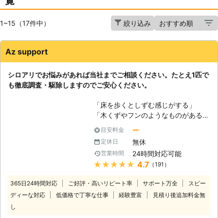
覧
1~15（17件中）
絞り込み
Az support
シロアリでお悩みがあれば当社までご相談ください。たとえ1匹で
も徹底調査・駆除しますのでご安心ください。
「床を歩くとしずむ感じがする」
「木くずやフンのようなものがある」
このような症状を発見したらシロアリ
ー
目安料金
の被害を受けているかもしれないため
無休
定休日
すぐに業者に調査・駆除してもらいま
24時間対応可能
営業時間
しょう。 シロアリは主に木材を好ん
★★★★★
4.7
（191）
で食べますが、ときにはプラスチック
やコンクリートまでも食べてしまうこ
365日24時間対応
ご好評・高いリピート率
サポート万全
スピー
とがあります。そのまま放置してしま
ディーな対応
低価格で丁寧な仕事
経験豊富
見積り後追加料金無
うと家が傾いたり、地震などの揺れに
し
耐えきれず崩壊するおそれがあるので
す。 たとえシロアリの姿を見ていな