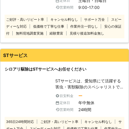
土曜日・日曜日
定休日
り」「窓」「畳まわり」「屋根裏」な
てもクリアな作業で、シロアリに対す
9:00-17:00
営業時間
ど、多岐にわたって出現します。
る不安解消のお手伝いもいたします。
「そろそろ家のシロアリ保証が切れる
「シロアリかな？」というときにも、
ご好評・高いリピート率
キャンセル料なし
サポート万全
スピー
頃だ」 「なんだかシロアリがいる気
気軽に相談くださいね。
ディーな対応
低価格で丁寧な仕事
作業外注一切なし
安心の保証
がして落ち着かない」 「近くでシロ
アリが出たらしく、うちも対策した
付
無料現地調査実施
経験豊富
見積り後追加料金無し
い」 このようなご要望なら当店にお
任せ！シロアリ駆除のプロたちが、お
客様の住まいにあった方法をご提案し
STサービス
ます。 ●まずはシロアリ診断から！
「うちにシロアリがいるんじゃない
シロアリ駆除はSTサービスへお任せください
か」そんな疑いがあると、気が気では
ありませんよね。そんなとき、当店な
STサービスは、愛知県にて活躍する
らシロアリ診断を無料で承っていま
害虫・害獣駆除のスペシャリストで
す。 ・羽アリを見かけた ・最近、床
す。 害虫や害獣たちは、伝染病や、
がフワフワとする ・家の中で木くず
ー
目安料金
不快感、悪臭などさまざまな問題を引
が落ちている このような状況は、シ
年中無休
定休日
き起こします。 お客様の快適な生活
ロアリのいるサインかもしれません。
24時間
営業時間
を脅かす存在です。 STサービスは、
そんなときはまずはご相談ください。
お客様1人1人が、安全にクリーンな環
まずは無料診断をおこないます。シロ
365日24時間対応
ご好評・高いリピート率
キャンセル料なし
サ
境で生活を取り戻せるように迅速に
アリ被害は放置すると悪化の一方で
ポート万全
スピーディーな対応
低価格で丁寧な仕事
作業外注一