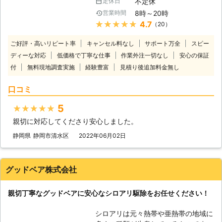
不定休
定休日
いております。 創業32年の信頼と実
ります。お客様のお住まいの「安心」
8時～20時
営業時間
績で、シロアリにお悩みのお客様をお
「快適」な環境創りのお手伝いができ
★★★★★
4.7
（20）
助けいたします！ 調査・お見積りは
たらと思っております。お客様に満足
無料となっておりますので、まずはお
していただけるよう日々精進していき
ご好評・高いリピート率
キャンセル料なし
サポート万全
スピー
気軽にお問い合わせください。 年中
ますのでよろしくお願いします。 お
ディーな対応
低価格で丁寧な仕事
作業外注一切なし
安心の保証
無休で駆除対応いたします。 ■創業
困りでしたら、今スグお電話くださ
付
無料現地調査実施
経験豊富
32年の実績！豊富な知識と確かな技
見積り後追加料金無し
い。親切丁寧にご対応いたします。
術でシロアリを徹底駆除 ウエックは
口コミ
創業32年、老舗のシロアリ駆除業者
です。 イエシロアリとヤマトシロア
5
★★★★★
リの2種類を主な駆除対象に、これま
で年間250件以上のご依頼に対応して
親切に対応してくださり安心しました。
おります。 これまで培った知識と技
静岡県
静岡市清水区
2022年06月02日
術で、お客様の大切な財産であるお住
まいをシロアリから守ります。 ■幅
広いシロアリのお悩みを解決！ ウエ
グッドベア株式会社
ックではこれまで幅広いシロアリ駆除
のお悩みを解決してまいりました。
過去の施工実績については下記の通り
親切丁寧なグッドベアに安心なシロアリ駆除をお任せください！
です。 【過去施工事例一覧】
[CASE1] ・静岡県浜松市中区在住 男
シロアリは元々熱帯や亜熱帯の地域に