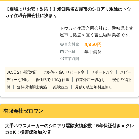
れば、弊社までお気軽にご連絡くださ
【相場よりお安く対応！】愛知県名古屋市のシロアリ駆除はトウ
い。 弊社は土曜日日曜日祝日だろう
カイ住環合同会社に決まり
と営業しておりますので、ご連絡をお
待ちしております。 ■施工後5年間の
トウカイ住環合同会社は、愛知県名古
保証付き！アフターフォローもお任せ
屋市に拠点を置く害虫駆除業者です。
株式会社提箸工業のシロアリ駆除は、
春はシロアリの季節です。お住まいで
5年間の保証をお付けしております。
4,950円
目安料金
シロアリを見つけたときには、当店に
施工後、万が一シロアリが再発した場
年中無休
定休日
お任せくださ
合は保証期間内であれば【無料】にて
営業時間
い。
再度駆除施工をいたします。 ■株式
●価
会社提箸工業のシロアリ駆除 弊社は
365日24時間対応
ご好評・高いリピート率
サポート万全
スピー
格に自信アリ！相場価格よりお安く対
シロアリ駆除の専門業者として幅広い
ディーな対応
低価格で丁寧な仕事
作業外注一切なし
安心の保証
応 「シロアリ駆除って高くつきそ
ご依頼に対応しております。 過去に
う」そう思われるお客様にも、安心し
対応したご依頼は下記の通りです。
付
無料現地調査実施
経験豊富
見積り後追加料金無し
てご依頼いただけます。当店ではシロ
【過去施工事例】 ・静岡県静岡市清
アリ駆除の相場価格よりお安く施工で
水区在住 賃貸戸建てオーナー様 [ご依
きるよう努めています！ 安いからと
頼内容] 賃貸戸建て物件でシロアリを
有限会社ゼロワン
言って、効果がなかったり、保証がな
見つけた。 調査と駆除をご希望。 ■
かったりということもありません。低
発生場所：複数箇所。 ■建物：木造
大手ハウスメーカーのシロアリ駆除実績多数！5年保証付き★クレ
価格ながら5年保証付きで、イエシロ
2F戸建て ■建坪：2Fを含め30坪 ■築
カOK！損害保険加入済
アリ・ヤマトシロアリ駆除にしっかり
年数：34年くらい →→→施工料金
対応しますよ。シロアリ駆除の業者を