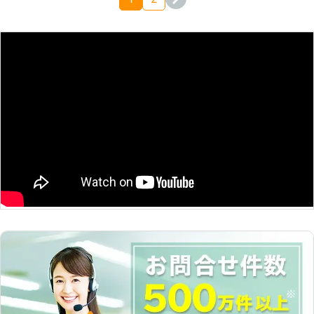
ますので、お困りの際は何時でもご相
談ください。 ※「宮城県」「広島県」
「福岡県」については今後出店予定
■ロイ株式会社シロアリ駆除 弊社で
は過去に多くのシロアリ駆除に対応し
てまいりました。 実績については下
記の通りです。 【過去施工事例一
覧】 [CASE1] ・京都府京都市上京区
在住 匿名 [ご依頼内容] 空き家のシロ
アリ駆除を希望。 ■発生場所：空き
家 ■建物：木造 ■建坪：8～9坪 ■築
年数：40年 →→→施工料金21,600円
(税込)にて対応 [CASE2] ・京都府京
都市南区在住 男性 [ご依頼内容] 浴室
周りでシロアリを見つけたので、駆除
してほしい。 ■発生場所：浴室周辺
■建物：木造2階建て ■建坪：不明 ■
築年数：不明 →→→施工料金21,600
円(税込)にて対応 [CASE3] ・東京都
千代田区在住 匿名 [ご依頼内容] シロ
アリ駆除を希望。 ■発生場所：自宅