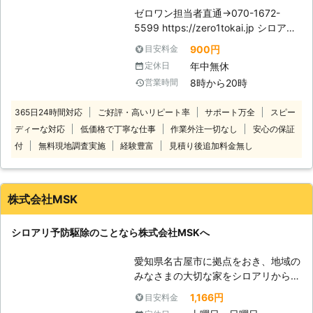
80,000円(税込)にて対応 ※上記価格
ゼロワン担当者直通→070-1672-
お探しなら、まずはご相談から承って
は過去に対応した案件をもとに参考金
5599 https://zero1tokai.jp シロアリ
います。お気軽にご連絡ください。
額を表示しております ※お客様のご依
被害でお困り、お悩みのお客様に対応
●有資格者によるシロアリ駆除！安全
頼内容によって金額は異なるため、正
900円
目安料金
させていただきます。 私たち有限会
な薬剤の使用で安心施工 当店は公益
確な金額はご依頼時のお見積りにてご
年中無休
定休日
社ゼロワンは、シロアリ駆除を生業と
社団法人日本しろあり対策協会の認め
提示いたします
8時から20時
営業時間
した業者ですのでシロアリ駆除をお求
る、しろあり防除施工士の資格をもっ
めの際はお任せください。 弊社に在
ています。これはシロアリの防除施工
365日24時間対応
ご好評・高いリピート率
サポート万全
スピー
籍しているスタッフは、経験豊富で実
における必要な知識をもつ証であり、
ディーな対応
低価格で丁寧な仕事
作業外注一切なし
安心の保証
績豊富な熟練のプロです。 今まで培
お客様それぞれのお宅の状況に合わせ
ってきた技術と正しい知識を駆使し、
たシロアリ駆除に対応できます。 ま
付
無料現地調査実施
経験豊富
見積り後追加料金無し
お客様の満足いただける仕上がりを提
た使用する薬剤も、日本しろあり対策
供いたします。 常にお客様目線での
協会が効果と安全性を認定したものを
作業を心掛けておりますので、適当な
使用していますので、ペットや人体に
株式会社MSK
作業は一切いたしません。 安心して
害がなく安全ですよ。 ●即日対応も
弊社スタッフにお任せください。 親
できます！ 家でシロアリを見つけた
シロアリ予防駆除のことなら株式会社MSKへ
切丁寧な態度で迅速に対応させていた
とき、不安や戸惑いがありますよね。
だきます。
「早く対応してほしい」というときに
愛知県名古屋市に拠点をおき、地域の
は、当店だと最短で当日中の対応もで
みなさまの大切な家をシロアリから守
きますよ。訪問時には床下に潜って、
るお手伝いをしています。 シロアリ
シロアリの被害や木部の腐朽を写真に
1,166円
目安料金
はお住まいの「床下」「柱」「水回
収めてご報告します。 お客様に対し