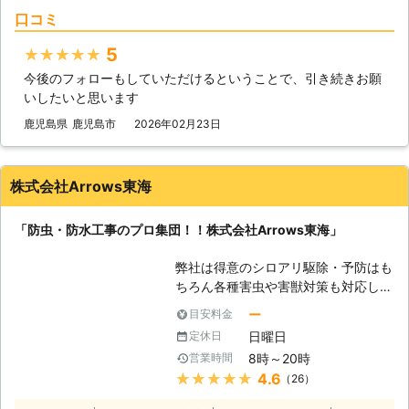
口コミ
くても生活する上で床がへこむなど違
和感を感じるようになったらすぐに業
5
★★★★★
者に相談することをおすすめします。
そのさいは当社にお任せください。当
今後のフォローもしていただけるということで、引き続きお願
社は、シロアリ駆除のプロです。これ
いしたいと思います
までに培った技術と知識でスピーディ
鹿児島県
鹿児島市
2026年02月23日
ーに駆除させていただきます。アフタ
ー保証も充実しておりますのでご安心
ください。しっかり駆除してお客様が
株式会社Arrows東海
安心して生活できるようサポートさせ
ていただきます。
「防虫・防水工事のプロ集団！！株式会社Arrows東海」
弊社は得意のシロアリ駆除・予防はも
ちろん各種害虫や害獣対策も対応して
おります。 高度な技術力と適正な価
ー
目安料金
格を追求しお客様満足度アップのため
日曜日
定休日
日々努力しています。 シロアリ等の
8時～20時
営業時間
被害から大工さんによる修繕工事が必
★★★★★
4.6
（26）
要になった場合でも全ての修繕工事に
対応出来るのでご安心頂いておりま