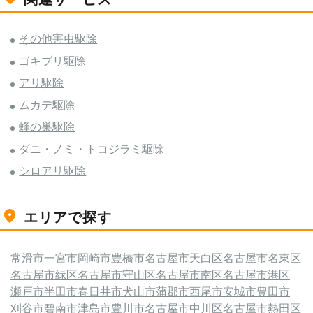
その他害虫駆除
ゴキブリ駆除
アリ駆除
ムカデ駆除
蜂の巣駆除
ダニ・ノミ・トコジラミ駆除
シロアリ駆除
エリアで探す
常滑市
一宮市
岡崎市
豊橋市
名古屋市天白区
名古屋市名東区
名古屋市緑区
名古屋市守山区
名古屋市南区
名古屋市港区
瀬戸市
半田市
春日井市
犬山市
蒲郡市
西尾市
安城市
豊田市
刈谷市
碧南市
津島市
豊川市
名古屋市中川区
名古屋市熱田区