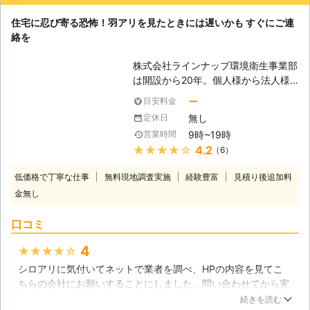
材料にも穴を空けることも多いです。
点検をお願いしようと思います。
その他、畳や書籍などをかじって被害
住宅に忍び寄る恐怖！羽アリを見たときには遅いかも すぐにご連
を与えるなど、非常に厄介な害虫で
愛知県
名古屋市緑区
2016年12月23日
絡を
す。 【早めの駆除が必要です】 シロ
アリは木の中をかじり、食べていくの
株式会社ラインナップ環境衛生事業部
で、被害がわかりづらく、シロアリを
は開設から20年。個人様から法人様
見つけるなど、気がついたときには被
まで、愛知県内を中心に、幅広くシロ
ー
目安料金
害が深刻になっていることも多いの
アリ駆除のご依頼いただいておりま
で、シロアリ駆除は早めの対応をおす
無し
定休日
す。 【気付かないうちに骨抜きに】
すめします。合同会社サンワテックは
9時~19時
営業時間
シロアリは皆さんもご存知家を食べる
害虫駆除の豊富な経験を活かして、厄
★★★★★
4.2
（6）
害虫です。シロアリはアリの仲間では
介なシロアリを徹底的に駆除いたしま
なく実はゴキブリの仲間。そのためジ
す。
低価格で丁寧な仕事
無料現地調査実施
経験豊富
見積り後追加料
メジメした場所を好んで生息していま
金無し
す。風に当たるのを嫌い木材の内部で
巣食い、外見だけでは存在すら気付か
口コミ
ないことが多いのです。ですから見た
目は健康そうな家でも、実は柱や梁な
4
★★★★★
どがスカスカに食べられているなんて
シロアリに気付いてネットで業者を調べ、HPの内容を見てこ
ことも考えられます。 もしもそんな
ちらの会社にお願いすることにしました。問い合わせてから実
状態で大きな地震が襲ってきた
際に来ていただくまでが早く、また見積もり内容についての質
ら・・・と考えるとゾッとしますね。
続きを読む