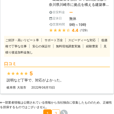
が一度もシロアリの点検をしていな
奈川県川崎市に拠点を構える建築事務
い』 etc... シロアリでお困りでしたら
所です。 リフォームを手掛ける傍
私たちにご相談ください。 アフター
ー
目安料金
ら、害獣や害虫などの駆除作業にも対
ケアーも万全でお客様のご要望に沿っ
無休
定休日
応しております。 中でもシロアリ駆
たサポートを行います。
9時～19時
営業時間
除は、 ①5年間の保証付き ②作業中
★★★★★
4.4
（129）
に周辺を汚さぬよう養生を徹底！ ③
リフォームとシロアリ駆除のセットプ
ご好評・高いリピート率
サポート万全
スピーディーな対応
低価
ラン※セットならではの特別価格 この
格で丁寧な仕事
安心の保証付
無料現地調査実施
経験豊富
見
ように弊社ならではの特別サービスで
積り後追加料金無し
シロアリ駆除を提供しております。
ご相談・お見積りは無料となっており
口コミ
ますので、まずはお気軽にお問い合わ
せください。 ■全国対応！お電話一
5
★★★★★
本で駆け付けます ロイ株式会社では
直営店・協力店を含め、全国に対応し
説明など丁寧で、対応がよかった。
ております。 お電話一本いただけれ
岐阜県
大垣市
2022年06月15日
ば、当日もしくは翌日に無料調査に伺
います。 また年中無休で対応してい
るため、土日祝日などお客様のご都合
※⼀部業者情報は公開されている情報から当社独⾃に収集したもののため、正確性
に合わせて対応可能です。 お客様第
を担保するものではございません。
一を心がけてシロアリ駆除をおこない
1
2