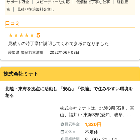
サポート万全
スピーディーな対応
低価格で丁寧な仕事
経験豊
す。 シロアリ工事の1坪(3.3㎡)3,980
富
見積り後追加料金無し
円はお客様自身でご自宅のシロアリ工
事価格が見積りできますのでシロアリ
口コミ
工事にかかる費用が明確である事も当
社の強みです。 高度な技術力が要求
5
★★★★★
されるイエシロアリ駆除や様々な害虫
見積りの時丁寧に説明してくれて参考になりました
対策も専門の防除士が在中しておりま
すのでスピード対応可能な所もお客様
愛知県
知多郡東浦町
2022年06月08日
に喜ばれております。 ハウスメーカ
ー様や工務店様からの繋がりから各種
防水工事、雨漏れ調査等の専門性の高
株式会社ミナト
い工事も対応可能です。
北陸・東海を拠点に活動し 「安心」「快適」で住みやすい環境を
創る
株式会社ミナトは、北陸3県(石川、富
山、福井)・東海3県(愛知、岐阜、三
重)を中心に営業展開をしている「害
1,320円
目安料金
虫・害獣駆除の業者」です。シロアリ
不定休
定休日
駆除を他業者に頼んでも効果がなかっ
8：00～20：00
営業時間