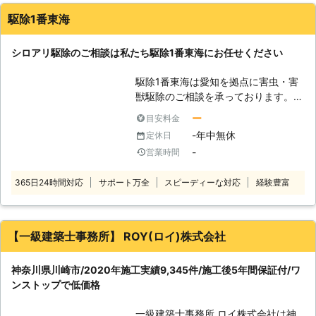
培ってきた確かな技術でシロアリの駆
ブルな価格と高クオリティなシロアリ
駆除1番東海
除・予防を行います。 技術があるか
駆除・予防作業を公表いただいていま
ら、施工に必要な時間も短縮。そし
す。 地域のみなさまの大切なお住ま
シロアリ駆除のご相談は私たち駆除1番東海にお任せください
て、常にお客様目線での作業を心掛け
いで過ごす時間が、より快適になるよ
ておりますので、安心してお任せくだ
うにシロアリ駆除をはじめとするサー
駆除1番東海は愛知を拠点に害虫・害
さい。 ご自宅のみならず、アパート
ビスでサポートしています。ご要望な
獣駆除のご相談を承っております。
やマンションなどの貨物物件などに出
どありましたら、柔軟にお応えするの
ハチ・ムカデ・毛虫・シロアリ・ゴキ
現したシロアリの駆除、防除も対応し
でお申し付けください。
ー
目安料金
ブリetc... 害虫駆除の事ならお任せく
ております。アリみたいな虫がいたけ
-年中無休
定休日
ださい！ 知識・実績が豊富な『害虫
どシロアリなのかな？床がぶよぶよす
-
営業時間
駆除のプロ』が迅速に駆除いたしま
る…一回見積もりだけでもしてもらい
す！ また、弊社では常にお客様の事
たい。ささいなことでも一度シロアリ
365日24時間対応
サポート万全
スピーディーな対応
経験豊富
を第一に考え、丁寧・安心な対応を心
110番にお任せください！ シロアリを
掛けております。 〈シロアリ駆除〉
しっかりと駆除するには、出現時のみ
駆除1番東海ではシロアリ駆除のご依
ならず定期的な薬剤配布による対策が
頼も承っております。 こんな時には
重要になってきます。シロアリ110番
【一級建築士事務所】 ROY(ロイ)株式会社
ご相談ください。 『家の周りで羽ア
では、アフターフォローも充実、ご利
リを見つけた』 『近所でシロアリ駆
用シェア№1を誇るシロアリ駆除のス
神奈川県川崎市/2020年施工実績9,345件/施工後5年間保証付/ワ
除をしていた』 『床がブカブカして
ペシャリストです。安心してお任せく
ンストップで低価格
いる』 『ドアや引き戸の締まりがス
ださい。
ムーズにいかない』 『築数十年経つ
一級建築士事務所 ロイ株式会社は神