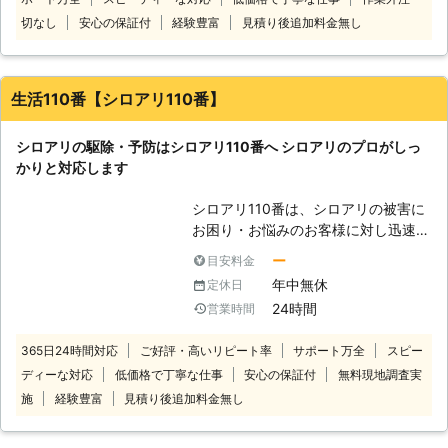
24時間年中無休にて対応させていた
す。早めに対処しましょう。 ●しろ
だきます！ 【シロアリ駆除】 こんな
あり防除施工士による確実な作業 日
切なし
安心の保証付
経験豊富
見積り後追加料金無し
ときは、STサービスへお任せくださ
本しろあり対策協会が認める「しろあ
い。 ・家の周りで羽アリを見たと
り防除施工士」の免許を持つスタッフ
き。 ・床を歩くと一部分がフワフワ
が在籍しています。シロアリ駆除の施
生活110番【シロアリ110番】
しているとき。 ・壁や柱を叩くと空
工には、資格は必要ありません。しか
洞音がするとき。 ・廊下や床がギシ
しシロアリ駆除の効果が高い駆除をお
シロアリの駆除・予防はシロアリ110番へ シロアリのプロがしっ
ギシと音がするようになったとき。
こなうには、シロアリの生態や薬剤・
かりと対応します
・家の柱や垣根がグラグラするとき。
家の構造に関する知識をもって適切な
STサービスでは、基本的にはどんな
施工計画・実施作業が大切になってき
シロアリ110番は、シロアリの被害に
害虫・害獣にも対応しています。 駆
ます。 「しろあり防除施工士」を持
お困り・お悩みのお客様に対し迅速な
除はもちろん、被害に遭う前の対策に
つスタッフをはじめ、シロアリ施工の
対応をさせていただいております。
ついてもご相談に応じます。 また気
スペシャリストが豊富な知識と経験か
ー
目安料金
シロアリは一匹でもいたら3万匹はい
楽に依頼できるように安心価格にてサ
ら、お客様の大切なお住まいを守るお
年中無休
定休日
ると言われています。もしも家の中や
ービスのご提供をしています。 ぜ
手伝いをいたします。 ●すべて自社
24時間
営業時間
お庭などでシロアリを見かけた際は被
ひ、弊社までお気軽にお問い合わせく
施工｜高い施工技術が強み 当店は外
害が大きくなる前にお知らせくださ
ださい。
注・委託業者などを使用しておらず、
365日24時間対応
ご好評・高いリピート率
サポート万全
スピー
い。駆除が遅れると、さらに被害が拡
どのお客様へのサービスもムラなく高
ディーな対応
低価格で丁寧な仕事
安心の保証付
無料現地調査実
大します。シロアリ110番では全国数
い施工技術をお届けしています。事前
多くの加盟店と提携していますので、
施
経験豊富
見積り後追加料金無し
のシロアリ調査から施工・アフターフ
日本全国どこでも対応しております。
ォローに至るまで自社社員での実施で
経験と実績が豊富だから、これまでに
す。 自社施工だからこそ、リーズナ