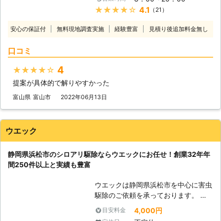
た方、害虫・害獣でお悩みの方、私ど
★★★★★
4.1
（21）
もが万全の対策をとって駆除いたしま
す。 【プロの技術による確かな仕
安心の保証付
無料現地調査実施
経験豊富
見積り後追加料金無し
事】 わが社では、経験豊富なプロに
よる高い技術で現場を細かく調査し、
口コミ
お見積もりいたします。アフターフォ
ロー・メンテナンス等、充実したサポ
4
★★★★★
ートで「確実な効果」をお約束いたし
提案が具体的で解りやすかった
ます。北陸・東海においてシロアリ駆
除をお考えなら、株式会社ミナトに是
富山県
富山市
2022年06月13日
非お任せください。 【薬剤の安全性
にも配慮】 当然、使用薬剤もお客様
のことを考え、環境・身体にやさしい
ウエック
薬剤を使用していますのでご安心いた
だけます。ペットや小さなお子様がい
静岡県浜松市のシロアリ駆除ならウエックにお任せ！創業32年年
らっしゃるご家庭のシロアリ駆除も、
間250件以上と実績も豊富
まずはご相談ください。誠心誠意、シ
ロアリ駆除作業をさせていただきます
ウエックは静岡県浜松市を中心に害虫
ので、宜しくお願い申し上げます。
駆除のご依頼を承っております。 中
【無料現地調査あり】 シロアリでお
でもシロアリ駆除のご依頼は年間250
悩みのお客様に気軽にご利用いただく
4,000円
目安料金
件以上と多くのお客様にご利用いただ
ため、出張お見積りは無料で行ってお