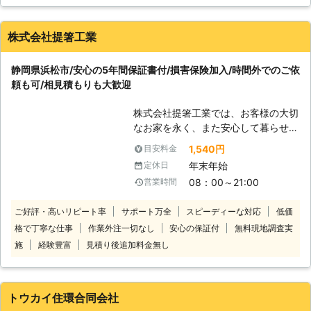
問も一つ一つ丁寧に答えてくれました。処理後も状況を説明し
ですから、シロアリはとにかく早めに
て下さるなど、終始丁寧な対応でとても印象が良かったです。
駆除する必要があります。 シロアリ
また機会があればお願いしようと思います。
を見つけたから駆除したい、シロアリ
株式会社提箸工業
がいるかどうかわからないが調査した
愛知県
名古屋市名東区
2016年12月31日
い、どんなご相談でも結構です。まず
静岡県浜松市/安心の5年間保証書付/損害保険加入/時間外でのご依
はご連絡ください。 はじめにどんな
頼も可/相見積もりも大歓迎
ご相談・ご要望かを承り、その後専門
スタッフが現地調査で状況を確認、そ
株式会社提箸工業では、お客様の大切
して適切な駆除内容と料金をご提示い
なお家を永く、また安心して暮らせる
たします。 対応地域外のご依頼やお
住まいづくりをサポートしています。
見積り内容以外のご要望が無い限り、
1,540円
目安料金
弊社の主な業務内容としては、床下に
出張費・追加料金などは一切いただき
年末年始
定休日
生息しているシロアリ駆除を作業して
ませんのでどうぞご安心ください。
08：00～21:00
営業時間
います。 担当スタッフは経験豊富、
シロアリ駆除は是非弊社にご用命くだ
実績豊富のプロですので、安心してお
さい！
ご好評・高いリピート率
サポート万全
スピーディーな対応
低価
任せください。 無料で点検して床下
格で丁寧な仕事
作業外注一切なし
安心の保証付
無料現地調査実
状況を確認いたしますので、シロアリ
防除工事害虫害獣駆除なら私たち株式
施
経験豊富
見積り後追加料金無し
会社提箸工業にお任せください。 よ
りよい住まいを、安心安全快適な住環
境をお客様に提供いたしますので、家
トウカイ住環合同会社
の床下を見てほしいというお客様がい