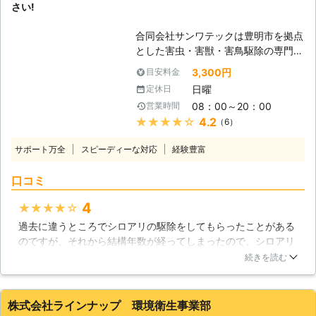
さい!
りにてご提示いたします
害が深刻になりやすいイエシロアリや
アメリカカンザイシロアリの発生が目
合同会社サンワテックは豊明市を拠点
立ってきています。当社は近年増えて
とした害虫・害獣・害鳥駆除の専門業
きたそれらのシロアリ駆除にも豊富な
者です。当社では愛知県全域と、岐阜
実績がありますので、ご依頼いただけ
3,300円
目安料金
県多治見市においてシロアリ駆除を行
ば適切な調査とシロアリ駆除を行い、
日曜
定休日
っております。当社では、発生してし
再発生の不安を残さない安心のサービ
08：00～20：00
営業時間
まったシロアリへの対処のほか、シロ
スを提供させていただきます。
★★★★★
4.2
（6）
アリの発生の予防も行っております。
シロアリでお困りでしたら、ぜひ合同
サポート万全
スピーディーな対応
経験豊富
会社サンワテックまでお気軽にご相談
下さい。 【シロアリの被害】 シロア
口コミ
リは自然界では倒木を食べて森を守る
重要な役割を持っていますが、シロア
4
★★★★★
リは家にとっては天敵といえます。シ
過去に違うところでシロアリの駆除をしてもらったことがある
ロアリが家の中へ侵入すると、木材を
のですが、それから結構年数が経ってしまったので、シロアリ
どんどん食べて、その中をスカスカに
予防をしてもらおうとまた一から業者さんを調べ、SunClean
してしまいます。シロアリの被害に遭
続きを読む
さんにお願いしました。シロアリが出る前に先手を打ったつも
った木材は、もろくなって壊れやすく
りだったのですが、一足遅かったようです。しかし、大きい被
なってしまいます。木の他にもコンク
害に合う前に駆除してもらえて幸いでした。家を綺麗に保つに
リートや発泡スチロールのような建築
株式会社ラインナップ 環境衛生事業部
は、定期的にメンテナンスすることが大切ですね。また早めに