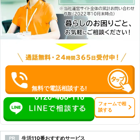
内【複数箇所】 ■建物：木造 ■建
坪：50坪くらい ■築年数：40年
→→→施工料金23,700円(税込)にて対
応 ※上記価格は過去に対応した案件を
もとに参考金額を表示しております ※
お客様のご依頼内容によって金額は異
なるため、正確な金額はご依頼時のお
見積りにてご提示いたします
無料で電話相談する!
0120-466-110
フォーム
で
相
談
する
生活110番おすすめサービス
PR