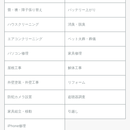
畳・襖・障子張り替え
バッテリー上がり
ハウスクリーニング
消臭・脱臭
エアコンクリーニング
ペット火葬・葬儀
パソコン修理
家具修理
屋根工事
解体工事
外壁塗装・外壁工事
リフォーム
防犯カメラ設置
盗聴器調査
家具組立・移動
引越し
iPhone修理