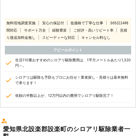
無料現地調査実施
安心の保証付
低価格で丁寧な仕事
365日24時
間対応
サポート万全
経験豊富
ご好評・高いリピート率
見積
り後追加料金無し
スピーディーな対応
キャンセル料なし
アピールポイント
生活110番おすすめのシロアリ駆除費用は、1平方メートルあたり1,320
円～。
シロアリは駆除も予防もプロにお任せ！業者探し・見積りは基本無料
で承ります！
依頼の半数以上が、12万円以内の費用でシロアリ駆除完了！
愛知県北設楽郡設楽町のシロアリ駆除業者一