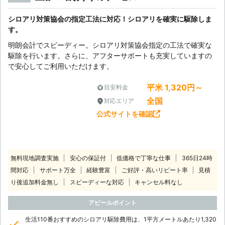
シロアリ対策協会の指定工法に対応！シロアリを確実に駆除しま
す。
明朗会計でスピーディー。シロアリ対策協会指定の工法で確実な
駆除を行います。さらに、アフターサポートも充実していますの
で安心してご利用いただけます。
平米 1,320円～
目安料金
全国
対応エリア
公式サイトを確認
無料現地調査実施
安心の保証付
低価格で丁寧な仕事
365日24時
間対応
サポート万全
経験豊富
ご好評・高いリピート率
見積
り後追加料金無し
スピーディーな対応
キャンセル料なし
アピールポイント
生活110番おすすめのシロアリ駆除費用は、1平方メートルあたり1,320