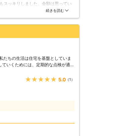
もスッキリしました。金額は思ってい
の屋根工事も承っています。外壁のお困
安心感がありました。今後は定期的に
続きを読む
のメンテナンスも行えば住宅の外観を見
ご依頼の内容によっては急ぎ応急処置な
の際は℡042-750-5508つながら
お知らせください。
 私たちの生活は住宅を基盤としていま
していくためには、定期的な点検が適切
、よくよく注意して見てみると、新築当
す。築年数が経過している住宅ほど、そ
★★★★★
5.0
（1）
。特に外壁や屋根は、普段から注目しに
の当たっている日中に、そして屋根は住
風から守る存在】 外
くれている存在です。激しい雨風や、自
、安全を維持してくれているのです。し
対象にもあてはまることから、当然なが
います。特に改善が行いやすい箇所が外
ができるよう、予め塗装が施されていま
、外壁自体に負担が掛かってしまうた