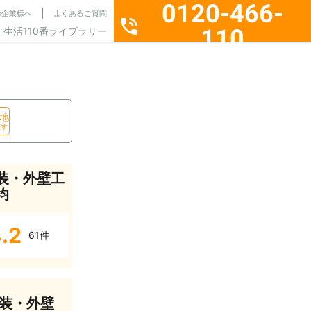
0120-466-
の企業様へ
よくあるご質問
110
生活110番ライブラリー
通話料無料・24時間365日受付
地
探す
装・外壁工
均
.2
61件
装・外壁