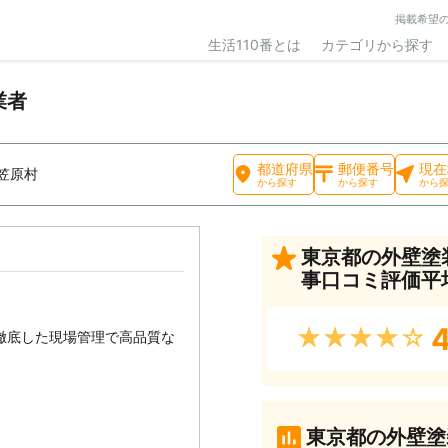
掲載希望
生活110番とは
カテゴリから探す
業者
都道府県
郵便番号
現在
笠原村
から探す
から探す
から
東京都の外壁塗
事口コミ評価平
4
★★★★★
徹底した現場管理で高品質な
東京都の外壁塗