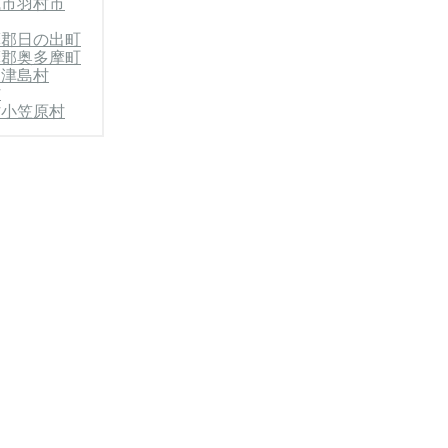
城市
羽村市
摩郡日の出町
摩郡奥多摩町
神津島村
村
村
小笠原村