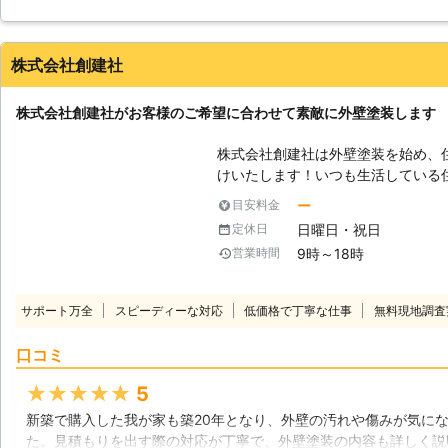
しています。
依頼しました。担当の方は、非常に親身になって相談に乗っていた
にくい塗装をすすめて頂き、そちらを依頼しました。初めての取引
も綺麗で本当に依頼して良かったと思います。
株式会社創建社
千葉県
千葉市稲毛区
2016年12月16日
株式会社創建社がお客様のご希望に合わせて素敵に外壁塗装します
株式会社創建社は外壁塗装を始め、
けいたします！いつも生活している
きてしまいます。外壁塗装をする事
ー
目安料金
あります。外壁塗装をお考えの際に
日曜日・祝日
定休日
壁塗装をお願いする方も、外壁の色
9時～18時
営業時間
しっかりとお引き受けしますのでご安心下さい。 【外
メリット】 外壁塗装をする事で、
す。風雨や紫外線によって外壁が劣
サポート万全
スピーディーな対応
低価格で丁寧な仕事
無料現地調査
は、様々な色味がございます。外壁
ずいぶんと変わってきます。住宅の
口コミ
て、外壁塗装をして住宅をイメージ
【外壁塗装の塗り替え時期とは】 
★★★★★
5
まだ必要ない」と思う方も多いので
新築で購入した我が家も築20年となり、外壁の汚れや傷みが気に
年ごとの塗り替えが住宅の耐久力を
た。見積もりを出す際の対応が丁寧で、外壁塗装の内容も詳しく説
ります。外壁の劣化には、塗膜と建