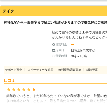
も必要となるでしょう。放置してお
がありますので、早急に対処しまし
埼玉県
川越市
2016年11月30日
テイク
神社仏閣から一般住宅まで幅広い実績がありますので御気軽にご相
初めて住宅の塗替え工事でお悩みの
かわかりませんよね？そんなビッグ
様な施工方法が御座います。 お客
ー
目安料金
ご提案、施工をさせて頂きます。 【地元に密着した企業です】 千葉市近郊
日祝日/年末年始
定休日
であれば、現場の状況確認、お見積
9時～18時
営業時間
を超える場合はご相談下さい。事前
などお伝え頂ければ資料を持参し丁
をしたいから施工方法を教えて！と
サポート万全
スピーディーな対応
無料現地調査実施
経験豊富
です。その場合はかなり安価な金額
す。大切な財産の維持をご一緒に出来ればと思い
口コミ
社は一般住宅のみならず、神社仏閣
豊富な実績が自慢です。各種方法、
★★★★★
5
実に兼ねられるように努力致します
築年数でいうと、まだ10年もたっていない我が家ですが、外壁の
す。難しい工事にも対応をすること
きの角地ということもあり、最も日当たりのいい場所に建てた我が
ればと考えております。外壁塗装ス
すみが他の家よりも早かったようです。少し早い気はしましたが、