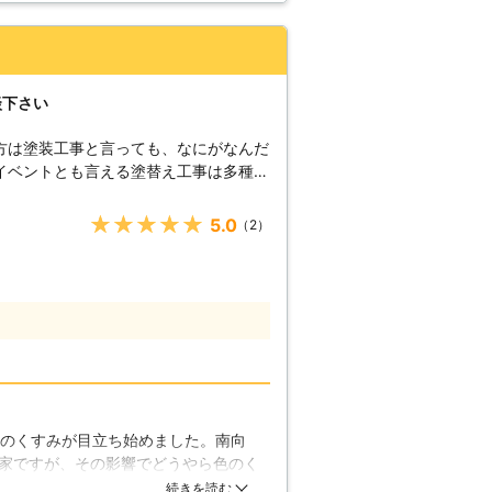
くと家屋に甚大なダメージを及ぼす危険
ょう。
談下さい
方は塗装工事と言っても、なにがなんだ
イベントとも言える塗替え工事は多種多
様のご予算やご希望を伺い最適な工事を
★★★★★
5.0
（2）
りは無料で行います。千葉市から20㎞
にご自宅の状況や、どのようにしたいか
寧にご説明させて頂きます。自分で作業
か一緒に施工して！なーんて事も大歓迎
でのサービスを提供出来るかと思いま
ます。 【豊富な実績】 当
の修復もご依頼いただける高い技術力と
塗料を使い分けて皆様からのご要望を確
。様々なご相談をいただくことが可能で
色のくすみが目立ち始めました。南向
が可能ですので、まずは一度ご相談頂け
家ですが、その影響でどうやら色のく
タッフ一同、皆様からのお電話、お待ち
外壁塗装 を近所にあった業者さんに
続きを読む