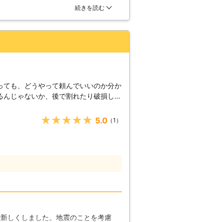
えることが出来るとのこと。我が家は
続きを読む
材が劣化すると、程度によっては修繕が
料金となりましたが、丁寧な仕事ぶり
種類や住環境にもよりますが、築5年以
でいます。
めします。弊社にご連絡頂ければ調査い
せ下さい。
っても、どうやって頼んでいいのか分か
るんじゃないか、後で割れたり破損しな
いらっしゃるかもしれません。呉本瓦店
ームに35年以上の豊富な経験を持つ職
★★★★★
5.0
（1）
い】 住
す。木材、コンクリート、金属、どんな
けていれば老朽化や劣化がおこり、それ
ぼすこともあります。外壁塗装はそんな
護し、見た目も美しく保つ住宅のケア方
装のご相談をいただけばすぐにお伺い致
、必要な施工内容を丁寧にご説明してお
算や施工の日程についてはできる限りお
きますのでお気軽にお申しつけくださ
で新しくしました。地震のことを考慮