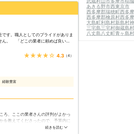
武蔵村山市
多摩市
稲
あきる野市
西東京市
西多摩郡瑞穂町
西多
西多摩郡檜原村
西多
大島町
利島村
新島村
三宅島三宅村
御蔵島
八丈島八丈町
青ヶ島
社です。職人としてのプライドがありま
せん。 「どこの業者に頼めば良いか
・・いくらぐらいするのかな？」 「住
他の業者で見積り取ってみたケド・・・
★★★★★
4.3
（4）
相談下さい。社長も元職人ですので、お
げる自信があります。他社とのお見積り
品質のサービスは、何処にも負けない自
経験豊富
にご相談ください。 【外壁の傷
があります。もし、お家の壁が該当して
うが良いでしょう。最も分かりやすいの
大きなヒビや一部破れてしまっている場
ります。また、壁自体に問題がなくて
ころ、ここの業者さんの評判がよかっ
いることもありますので、注意深く見て
かを教えてくださったので、予算内に
ずんでしまっていることがありますが、
わり、出来栄えも綺麗に仕上がったの
続きを読む
カビが生えている場合は、また別の処理
よくなった気がします。