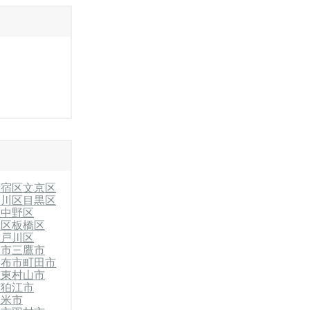
新宿区
文京区
品川区
目黒区
区
中野区
川区
板橋区
江戸川区
野市
三鷹市
調布市
町田市
市
東村山市
市
狛江市
留米市