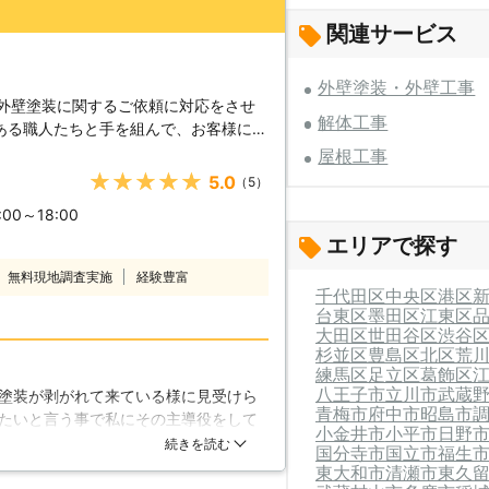
関連サービス
外壁塗装・外壁工事
も外壁塗装に関するご依頼に対応をさせ
解体工事
ある職人たちと手を組んで、お客様に高
ービスを提供できる会社を作ろうとした
屋根工事
んな20年間、私達が大切にしてきた言
★★★★★
5.0
（5）
です。当社に外壁塗装をご依頼いただい
0～18:00
仕入先の担当者との出会い、現場のお近
エリアで探す
は会社の外で色々な仕事をしますから、
私達は、そういった方たちとの出会いを
無料現地調査実施
経験豊富
めていきたいと考えています。 【外
千代田区
中央区
港区
 外壁塗装を依頼したいけれども、どこ
台東区
墨田区
江東区
大田区
世田谷区
渋谷
。家の外壁がぼろぼろだからリフォーム
杉並区
豊島区
北区
荒
中々どこに依頼したら良いかわからない
練馬区
足立区
葛飾区
こそ、私達日本ウェルカムの出番です。
八王子市
立川市
武蔵
塗装が剥がれて来ている様に見受けら
するお問い合わせを受け付けていますの
青梅市
府中市
昭島市
たいと言う事で私にその主導役をして
。もしご依頼いただけるのであれば、当
小金井市
小平市
日野
れる業者を探してみたのですが、さい
続きを読む
様のご自宅の外壁塗装をさせていただき
国分寺市
国立市
福生
依頼、数日かけてしっかりと塗り直し
東大和市
清瀬市
東久