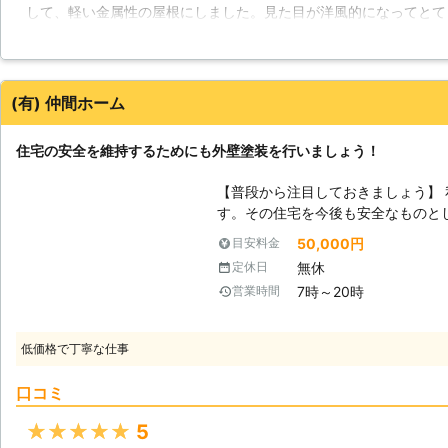
して、軽い金属性の屋根にしました。見た目が洋風的になってとて
をはじめ雨漏り修理や葺き直しなど
たより安く済んだので助かりました。良心的な業者さんで工事中も
りごとを解決するだけでなく、屋根
メンテナンスも頼むつもりです。
違えたものにすることも可能です。
どの対応を行うこともできます。 ご用命
神奈川県
相模原市中央区
2016年11月30日
(有) 仲間ホーム
ない場合は090-3109-6705まで
住宅の安全を維持するためにも外壁塗装を行いましょう！
【普段から注目しておきましょう】
す。その住宅を今後も安全なものと
です。普段目にしないような場所も
50,000円
目安料金
時とは僅かに違いが出ているもので
無休
定休日
の違いは明確なものとなっています
7時～20時
営業時間
くい場所となっています。外壁は陽
宅に登らない限り、確認することはできません。 【雨
壁や屋根は、私たちの生活を支えて
低価格で丁寧な仕事
然災害にも耐えることができるため
かし、経年劣化という言葉がどんな
口コミ
ら外壁や屋根にも劣化が起きてしま
壁です。外壁には雨風に耐えること
★★★★★
5
す。これが劣化を起こしてしまうと