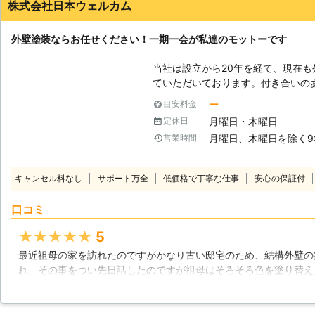
株式会社日本ウェルカム
外壁塗装ならお任せください！一期一会が私達のモットーです
当社は設立から20年を経て、現在
ていただいております。付き合いの
品質で安心してご利用いただけるサ
ー
目安料金
のが、そもそもの始まりでした。そ
月曜日・木曜日
定休日
葉があります。それは「一期一会」
月曜日、木曜日を除く9:0
営業時間
た方との出会い、当社と取引のある
くに住んでいる方との出会い。私達
その先々で色々な人と出会います。
キャンセル料なし
サポート万全
低価格で丁寧な仕事
安心の保証付
大切にして、コミュニケーションを深
壁塗装のことならお任せください】
口コミ
に依頼すればいいか検討がつかない
したい。そんな事を考えていても、
★★★★★
5
という方が多いようです。そんな時
最近祖母の家を訪れたのですがかなり古い邸宅のため、結構外壁の
日本ウェルカムでは、外壁塗装に関
れ、その事をつい先日話したのですが祖母はそろそろ色を塗り替え
で、どうぞお気軽にお電話ください
欲しいと言う事でした。そういう事情から外壁塗装を請け負ってく
社の熟練したスタッフ達の技で、皆
わいなことに近所に外壁塗装を専門にしている業者があった事から
ます。
て頂けとても助かりました。