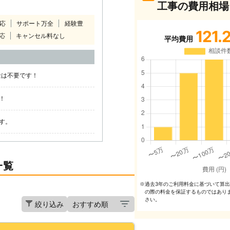
工事の費用相場
対応
サポート万全
経験豊
121.
応
キャンセル料なし
平均費用
金は不要です！
！
す。
一覧
過去3年のご利⽤料⾦に基づいて算
※
の際の料⾦を保証するものではあり
さい。
絞り込み