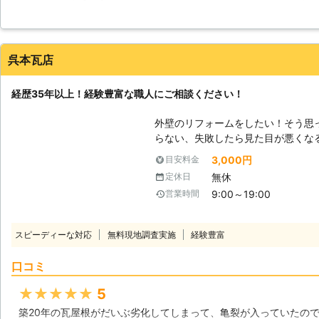
類があり、改善したいポイント・希望に合わせて塗料と塗り方を変
ら、塗り替えのみで済みますが、建
家の耐久性がアップすることが希望でしたので、通常よりは高めの
必要な場合もあります。外壁塗装の
と仕上がりに満足しています。家族も「家が綺麗になった」と喜ん
上の方はチェックしてみる事をお薦
呉本瓦店
たしますので、お気軽にお問い合わ
東京都
青梅市
2016年12月12日
経歴35年以上！経験豊富な職人にご相談ください！
外壁のリフォームをしたい！そう思
らない、失敗したら見た目が悪くな
いだろうか、そんな不安を抱く方も
3,000円
目安料金
では、戸建ての住宅の建設・リフォ
無休
定休日
人が外壁塗装のご相談にお答えします。 【外壁塗装はお任せくださ
9:00～19:00
営業時間
宅の外壁塗装はとても大事なもので
住宅の材料でも雨や紫外線を受け続
が住宅内部の生活環境に悪影響を及
スピーディーな対応
無料現地調査実施
経験豊富
変化に晒されている住宅の外壁を保
法なのです。当社ではそんな外壁塗
口コミ
します。現地にて入念な調査を行い
見積もり致します。もちろん、ご予
★★★★★
5
客様に合ったご提案をさせていただ
築20年の瓦屋根がだいぶ劣化してしまって、亀裂が入っていたの
い。 【住宅の様々なお困りごとに対応】 外壁塗装だけでなく、屋根の塗装