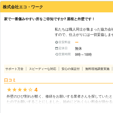
株式会社エコ・ワーク
神奈川県
座間市
2016年11月30日
家で一番傷みやすい所をご存知ですか? 屋根と外壁です！
私たちは職人同士が集まった協力会
すので、仕上がりには一切妥協しま
わからない」 「まだできないけど・
ー
目安料金
まいのお手入れを考えている」 「
無休
定休日
これって高いのかな？」 そんな疑問・お悩みをお持ちの方、リフォームの
9時～18時
営業時間
こと、家のことなんでもお気軽にご
客様が納得のいくまで徹底的に仕上
比較でも大歓迎です。当社自慢の高
サポート万全
スピーディーな対応
安心の保証付
無料現地調査実施
信がありますので、お困りの方はぜひ当社
み】 外壁の傷み方には色々な種類
口コミ
いたら外壁塗装など対策を行ったほ
は、ヒビ割れや塗装の剥がれです。
★★★★★
4
合、全体的に劣化している恐れがあ
外壁のひび割れが酷く、修繕をお願いする業者さんを探していたと
も、コーキング部分にヒビが入って
たのでお願いすることにしました。始めにどれくらい料金が掛かる
みると良いでしょう。また、壁が黒
抑えることができてよかったです。作業は思ったよりも短期間で終
カビが原因によるものもあります。
で満足しています。前よりも高級感のある壁のおかげで、雰囲気が