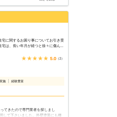
だき、同じ塗装でも太陽の光で劣化し
でも費用も安価にして頂き、仕上がり
住宅に関するお困り事についてお引き受
住宅は、長い年月が経つと徐々に傷んで
で、外壁を腐食から守ってくれる効果が
は、1度弊社にご相談下さい。初めて外
★★★★★
5.0
（2）
選びから施工後のアフターフォローまで
壁塗装による嬉しい
外壁に防水機能を持たせる事ができま
化するのを防いでくれます。更に外壁に
実施
経験豊富
を塗り替えるだけでも住宅のイメージは
傷みが気になった際には、補修工事をし
チェンジしてみては如何でしょうか。
外壁塗装に興味があっても、「我が家は
はないでしょうか。一般的に外壁は、8
なってきたので専門業者を探しまし
維持する、理想的な期間だと言われてお
明して下さいました。外壁塗装にも種
材の劣化があります。塗膜だけの劣化な