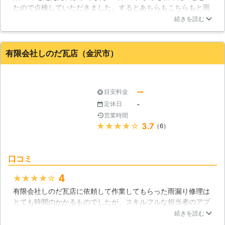
場合は、今後あらわれることがないよ
たので点検していただきました。するとあちらもこちらもと雨
年から15年と一般的に言われており
うにしっかり予防をおこなうことも可
漏りの箇所がありました。実質的な被害はいままであありませ
ますので、屋根が劣化してきたと気づ
続きを読む
能です。 大切なお家に長く住み続け
んでしたが、それが原因で家が湿っぽかったのではないかとも
いたら、建物の内部に水が染み込む前
るために、雨漏り修理とあわせてシロ
思えました。明らかに晴れの日でもおかしかったのです。住ん
に弊社までご相談頂ければと思いま
アリ対策もおこなうことをおすすめい
でいれば傷むのは普通です。我が家のようにならないために
す。 【家の雨漏り】 私達の大事な家
有限会社しのだ瓦店（金沢市）
たします。 レスキューハウスでは、
も、雨漏り点検はしたほうがいいと思いました。とても丁寧な
を雨から守ってくれる屋根ですが、雨
お見積りは無料となっております。
点検と修理をありがとうございました。
漏りは様々な原因で引き起こされま
とりあえず雨漏り修理にいくらかかる
す。屋根の棟板金と言われるパーツが
石川県
小松市
2016年12月23日
のか知りたいというお客様も大歓迎で
ー
目安料金
直射日光の熱等の影響で隙間ができて
す。 また弊社では予算に応じて対応
くることがあります。そこから雨が侵
-
定休日
することも可能ですので、お気軽にご
入して来てしまいます。日本瓦屋根に
営業時間
相談ください。
多く使われている漆喰が、ヒビ割れを
★★★★★
3.7
（6）
おこしていたり、崩れていると雨水が
侵入してきます。屋根に使われている
スレートや瓦が割れることで雨漏りが
口コミ
発生することがあります。雨漏りに気
4
づいたら、お早めに当店までご連絡く
★★★★★
ださい。
有限会社しのだ瓦店に依頼して作業してもらった雨漏り修理は
とても時間のかかるものでしたが、スキルフルな担当者のアプ
ローチによって、しっかり進めてもらえました。未来志向の取
続きを読む
り組みが進化していることも、信頼性向上のポイントとして感