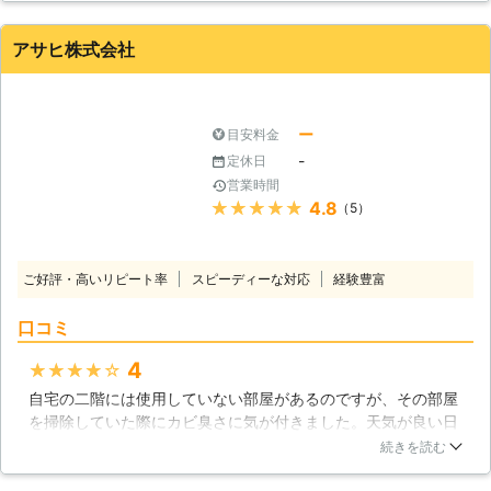
じ取れました、仕上がりの良さも顕著で、より大きな安心感が
もたらされたのです。
アサヒ株式会社
石川県
金沢市
2016年12月23日
ー
目安料金
-
定休日
営業時間
★★★★★
4.8
（5）
ご好評・高いリピート率
スピーディーな対応
経験豊富
口コミ
4
★★★★★
自宅の二階には使用していない部屋があるのですが、その部屋
を掃除していた際にカビ臭さに気が付きました。天気が良い日
だったのですが、何故かカビの匂いがするので天井が原因かも
続きを読む
と思い業者に確認してもらうことにしました。天井裏をくまな
くチェックしてもらうと、一部雨漏りしており雨に濡れた個所