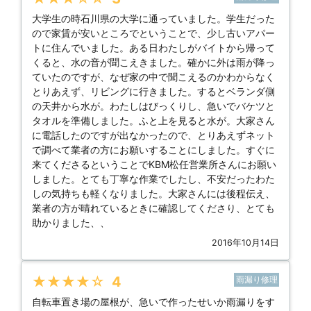
大学生の時石川県の大学に通っていました。学生だった
ので家賃が安いところでということで、少し古いアパー
トに住んでいました。ある日わたしがバイトから帰って
くると、水の音が聞こえきました。確かに外は雨が降っ
ていたのですが、なぜ家の中で聞こえるのかわからなく
とりあえず、リビングに行きました。するとベランダ側
の天井から水が。わたしはびっくりし、急いでバケツと
タオルを準備しました。ふと上を見ると水が。大家さん
に電話したのですが出なかったので、とりあえずネット
で調べて業者の方にお願いすることにしました。すぐに
来てくださるということでKBM松任営業所さんにお願い
しました。とても丁寧な作業でしたし、不安だったわた
しの気持ちも軽くなりました。大家さんには後程伝え、
業者の方が晴れているときに確認してくださり、とても
助かりました、、
2016年10月14日
★★★★★
4
雨漏り修理
自転車置き場の屋根が、急いで作ったせいか雨漏りをす