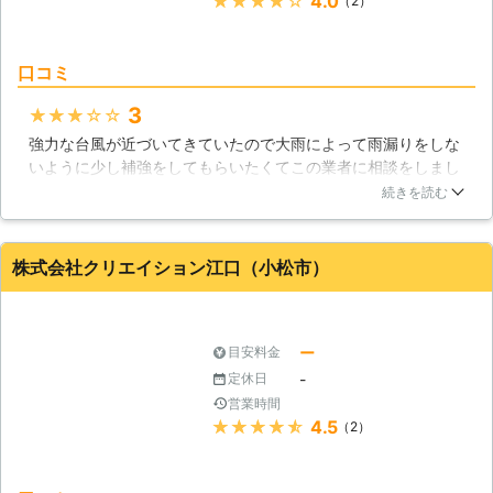
★★★★★
4.0
（2）
口コミ
3
★★★★★
強力な台風が近づいてきていたので大雨によって雨漏りをしな
いように少し補強をしてもらいたくてこの業者に相談をしまし
た。状況を説明してやってほしいことをリストにして確認して
続きを読む
もらったら全てオーケーだったので良かったです。職人さんが
三日後に来てくれて、壁や屋根などを丁寧に補強してくれたお
かげで強度が上がって雨漏りしませんでした。
株式会社クリエイション江口（小松市）
石川県
七尾市
2016年10月12日
ー
目安料金
-
定休日
営業時間
★★★★★
4.5
（2）