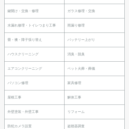
鍵開け・交換・修理
ガラス修理・交換
水漏れ修理・トイレつまり工事
雨漏り修理
畳・襖・障子張り替え
バッテリー上がり
ハウスクリーニング
消臭・脱臭
エアコンクリーニング
ペット火葬・葬儀
パソコン修理
家具修理
屋根工事
解体工事
外壁塗装・外壁工事
リフォーム
防犯カメラ設置
盗聴器調査