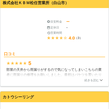
ん。頼んでよかったと思います。
株式会社ＫＢＭ松任営業所（白山市）
石川県
金沢市
2016年12月26日
ー
目安料金
-
定休日
営業時間
★★★★★
4.0
（3）
口コミ
5
★★★★★
部屋の天井から雨漏りがするので気になってしまいこちらの業
者に雨漏りの修理をお願いしました。最初はバケツを置いたり
雑巾をひいたりしてなんとかしていたのですが、徐々にシミが
続きを読む
広がっていたので業者の方に見てもらいました。放っておくの
はよくないことだとよくわかりました。木材が少し腐りかけて
いたので雨漏りの修理とともに直してもらいました。
カトウシーリング
石川県
白山市
2016年10月15日