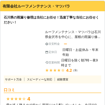
有限会社ルーフメンテナンス・マツバラ
石川県の雨漏り修理は当社にお任せ！迅速丁寧な当社にお任せく
ださい！
ルーフメンテナンス・マツバラは石川
県金沢市を中心に、屋根の雨漏り修理
について対応させていただいておりま
ー
目安料金
す。屋根の雨漏りは、新築でも築数十
日曜日・お盆休み・年末
年の老朽家屋でも起こる可能性がある
定休日
年始
ものですから、油断は禁物です。も
日曜日を除く朝7時～夜9
し、少しでも雨漏りしていると感じた
営業時間
時まで
ら、早めに当社にご相談ください。私
★★★★★
4.2
（9）
達は皆様からのご依頼に迅速に、そし
て丁寧に対応いたします。 【意外と
サポート万全
スピーディーな対応
経験豊富
多い雨漏りの原因】 石川県はその全
域が豪雪地帯に含まれており、冬場の
口コミ
雪の量は、東北地方のそれと同じくら
いになります。そうなると問題になる
4
★★★★★
のが、雪による雨漏りです。ピンとこ
雪が多く降るので前から雨漏りは心配していました。生活110