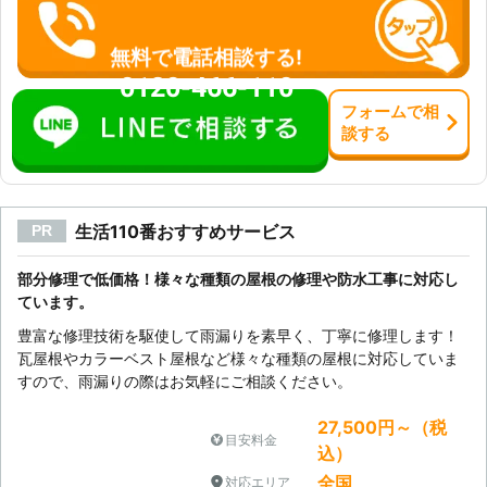
無料で電話相談する!
0120-466-110
フォーム
で
相
談
する
生活110番おすすめサービス
PR
部分修理で低価格！様々な種類の屋根の修理や防水工事に対応し
ています。
豊富な修理技術を駆使して雨漏りを素早く、丁寧に修理します！
瓦屋根やカラーベスト屋根など様々な種類の屋根に対応していま
すので、雨漏りの際はお気軽にご相談ください。
27,500円～（税
目安料金
込）
全国
対応エリア