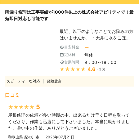
付けています。 夜間や土日に雨漏り
雨漏り修理は工事実績が1000件以上の株式会社アビリティで！最
を発見したらすぐにご相談ください。
短即日対応も可能です
日本全国の雨漏り修理のプロが迅速に
駆け付けます。 また、『他社で見積
最近、以下のようなことでお悩みの方
もりをしたけれど高かった』とお困り
はいませんか。 ・天井に水をこぼし
の方は、一度雨漏り110番でお見積り
たようなシミができてきた ・窓のサ
をご依頼ください。 雨漏り110番では
ー
目安料金
ッシからポタポタと雨水が漏れてくる
現地調査、お見積りは無料です！ 雨
無休
定休日
・壁紙にカビのようなものがあらわれ
漏り110番ではお客様のお電話をいつ
9：00～18：00
営業時間
て変色してしまった このようなお悩
でもお待ちしております。 ※対応エリ
★★★★★
4.6
（36）
みは、雨漏り修理をおこなうことで解
ア・加盟店・現場状況により、事前に
決できますよ。 レスキューハウスで
お客様にご確認したうえで調査・見積
スピーディーな対応
経験豊富
は雨漏り修理工事や屋根工事などをお
もりに費用をいただく場合がございま
こなっております。 お悩みごとやお
す。
口コミ
困りごとがございましたら、いつでも
お気軽にご相談ください。 【最短で
5
★★★★★
即日対応可能！雨漏りは早く解決しま
屋根修理の依頼が多い時期の中、出来るだけ早く日程を取って
しょう】 雨漏りが起きているのであ
くださり、作業も迅速にして下さいました。本当に助かりまし
れば、一刻も早く修理をしてほしいで
た。暑い中の作業、ありがとうございました。
すよね。 弊社は、そんなお客さまの
ために迅速な対応を心がけておりま
和歌山県
紀の川市
2026年07月21日