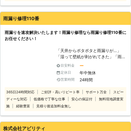
に関するお悩みを、株式会社ちひろか
わらが解決いたします。 株式会社ち
ひろかわらは、福井県全域・福井県近
雨漏り修理110番
隣圏域の屋根瓦の新築・葺き替え工事
のご依頼に、地元福井の職人が自慢の
雨漏りを速攻解決いたします！雨漏り修理なら雨漏り修理110番に
腕を振るいご対応いたします。 株式
お任せください！
会社ちひろかわらは、「一枚の瓦を大
切にしたい」という理念のもとに作業
「天井からポタポタと雨漏りが…」
をおこなう会社です。地元福井は夏が
「湿って壁紙が剥がれてきた」「雨が
非常に暑く冬は豪雪に見舞われやすい
降った後にカビ臭い」など。 雨漏り
ため、屋根は常に過酷な環境にさらさ
ー
目安料金
修理110番は、このような雨漏りのお
れているといえます。 そんな環境に
年中無休
定休日
悩みに対応させていただいておりま
耐え、家を守った瓦を大切にすること
24時間
営業時間
す。 雨漏りは放っておくと、屋根を
が職人としての誇りです。 お客様が
傷め、あらゆるトラブルの元になって
仕上がりにご満足いただけるよう、お
365日24時間対応
ご好評・高いリピート率
サポート万全
スピー
しまいます。 雨漏りの疑わしい症状
住まいを守る屋根をしっかりと直すお
ディーな対応
低価格で丁寧な仕事
安心の保証付
無料現地調査実
があったら、すぐに専門の業者に見て
手伝いをぜひ株式会社ちひろかわらに
もらい早期解決しましょう。 早い段
施
経験豊富
見積り後追加料金無し
させてください。
階であれば屋根の一部を修理するだけ
で、雨漏りが改善され費用も少なくて
済みます。 雨漏り110番では24時
株式会社アビリティ
間、年中無休で電話でのご相談を受け