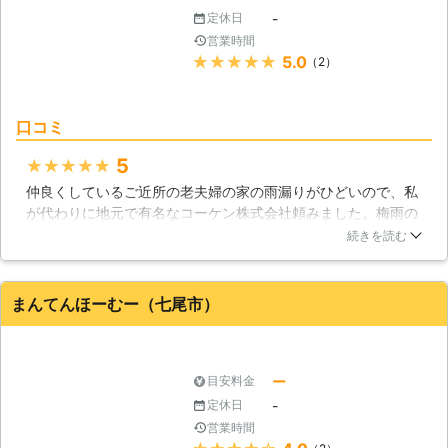
-
定休日
営業時間
★★★★★
5.0
（2）
口コミ
5
★★★★★
仲良くしているご近所の老夫婦の家の雨漏りがひどいので、私
が代わりに地元で有名なコーケン株式会社頼みました。梅雨の
時期だったので、待たされると思っていましたが、3日後には
続きを読む
修理してもらうことになりました。作業員はベテランで、雨漏
り箇所を見ただけですぐに、修理に取り掛かりました。料金は
相場よりも安いです。
まんてんほーむー（七尾市）
石川県
加賀市
2016年10月19日
ー
目安料金
-
定休日
営業時間