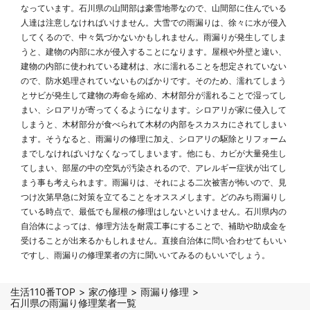
なっています。石川県の山間部は豪雪地帯なので、山間部に住んでいる
人達は注意しなければいけません。大雪での雨漏りは、徐々に水が侵入
してくるので、中々気づかないかもしれません。雨漏りが発生してしま
うと、建物の内部に水が侵入することになります。屋根や外壁と違い、
建物の内部に使われている建材は、水に濡れることを想定されていない
ので、防水処理されていないものばかりです。そのため、濡れてしまう
とサビが発生して建物の寿命を縮め、木材部分が濡れることで湿ってし
まい、シロアリが寄ってくるようになります。シロアリが家に侵入して
しまうと、木材部分が食べられて木材の内部をスカスカにされてしまい
ます。そうなると、雨漏りの修理に加え、シロアリの駆除とリフォーム
までしなければいけなくなってしまいます。他にも、カビが大量発生し
てしまい、部屋の中の空気が汚染されるので、アレルギー症状が出てし
まう事も考えられます。雨漏りは、それによる二次被害が怖いので、見
つけ次第早急に対策を立てることをオススメします。どのみち雨漏りし
ている時点で、最低でも屋根の修理はしないといけません。石川県内の
自治体によっては、修理方法を耐震工事にすることで、補助や助成金を
受けることが出来るかもしれません。直接自治体に問い合わせてもいい
ですし、雨漏りの修理業者の方に聞いいてみるのもいいでしょう。
生活110番TOP
家の修理
雨漏り修理
石川県の雨漏り修理業者一覧