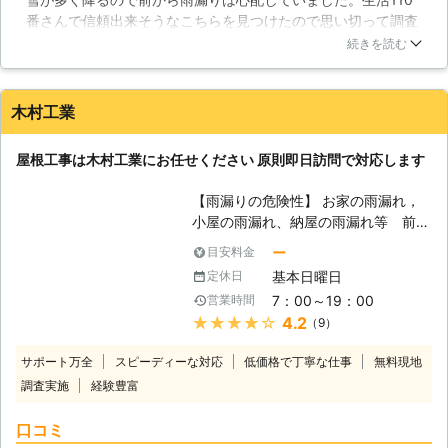
られない方も居るかもしれませんが、
番さんで信頼出来そうなこちらを見つけたので思い切って調査
屋根の上に降り積もった雪は、やがて
を依頼したところ、やはり雨漏りが見つかりました。雪が降る
溶けて水になります。そうなった時、
続きを読む
時期が近付いていたので早めに直してもらいたいと思っていた
雪の重みで屋根が損傷していたら、そ
のですが、こちらの希望通り調査から実際の雨漏り修理まで素
の箇所から雪解け水が家屋内部に侵入
早く対応してもらえ、とても感謝しています。
して雨漏りになってしまうのです。特
木村工業
に、トップライトを設けている部分で
石川県
金沢市
2016年12月28日
は、パッキングの損傷などにより、雨
屋根工事は木村工業にお任せください 原則即日訪問で対応します
漏りしやすい傾向にあるようです。
【早めのご依頼をおすすめしていま
【雨漏りの危険性】 お家の雨漏れ，
す】 そうは言っても、ちょっとした
小屋の雨漏れ、納屋の雨漏れ等 前置
量だし……と思われる方も居るかもし
き無しにやってきます。万が一雨漏り
ー
目安料金
れませんが、それが命取りになること
が発生した際には、はやめはやめの点
があります。木というのは湿った状態
基本日曜日
定休日
検をお勧めしております。昨今の異常
が続くと腐ってしまいます。雨漏りに
7：00～19：00
営業時間
気象のせいか、突然の大雨や突風が起
より長期間濡れていた木材は、腐朽菌
★★★★★
4.2
（9）
こり、予期せぬ状況下で雨漏れが発生
に侵されやすくなっており、その強度
してしまうのが増えている状況です。
が大きく損なわれます。また、シロア
サポート万全
スピーディーな対応
低価格で丁寧な仕事
無料現地
漏れてしまったら一日でも早く直した
リやキクイムシなどの害虫が危害を加
調査実施
経験豊富
いのがあたりまえです。当社木村工業
えやすい状況でありますので、チョッ
は、出来る限りお客様の要望にこたえ
トの雨漏りだからと放置せず、早めに
口コミ
られるようにがんばっております。瓦
当社へ修理を依頼していただけるのが