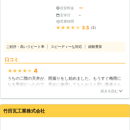
ー
目安料金
-
定休日
営業時間
★★★★★
3.5
（2）
ご好評・高いリピート率
スピーディーな対応
経験豊富
口コミ
4
★★★★★
うちの二階の天井が、雨漏りをし始めました。もうすぐ梅雨に
なる季節だったので、早めに修理してもらおうと思い業者さん
を探しました。こちらの業者さんは、ネットで見つけました。
続きを読む
早速お電話し、次の日状態を見ていただくことになりました。
そして見積もりをもらって、大丈夫そうな価格だったので修理
を依頼しました。作業日には、修理部分以外が汚れないように
竹田瓦工業株式会社
気を配っていただいたりして感じが良かったです。もちろん修
理もバッチリでした！ありがとうございました。
石川県
小松市
2018年11月27日