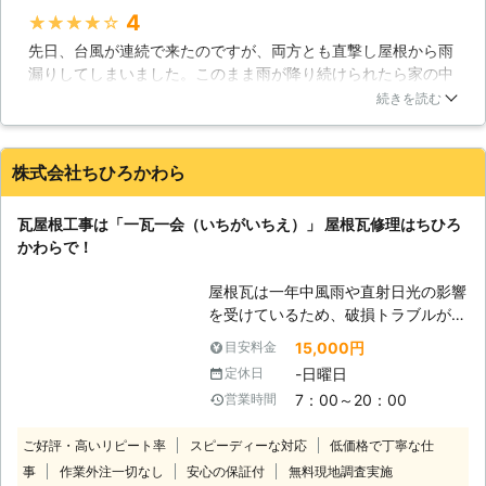
屋根・スレート屋根・トタン屋根等
おすすめです。
4
★★★★★
どんな屋根材も対応可能です。 【木
先日、台風が連続で来たのですが、両方とも直撃し屋根から雨
村工業ならではの特徴】 屋根工事・
漏りしてしまいました。このまま雨が降り続けられたら家の中
外壁工事・太陽光発電工事と携わって
は水浸しになってしまうと思い、迅速対応を心がけている業者
きた現場件数もおおよそ1000件をこ
続きを読む
を探しました。そこで木村工業さんを見つけたのですが、見積
えました。数多くの経験と実績を基
もりは適正価格で、雨漏り工事もスピーディなだったので嬉し
に、お客様の元へ駆けつけ現場作業に
かったですね！水漏れもそれ以降は起きなくなったので満足で
取り掛からせて頂きます。雨漏りが発
株式会社ちひろかわら
す！
生してしまった場合、又は被害の恐れ
があるお客様は、当社までお気軽に連
石川県
金沢市
2016年12月27日
瓦屋根工事は「一瓦一会（いちがいちえ）」 屋根瓦修理はちひろ
絡下さい。過度の営業はせず、必要以
かわらで！
上の施工も致しません。お客様の立場
となり、親しみやすいサービスをご用
屋根瓦は一年中風雨や直射日光の影響
意してお待ちしております。現場調査
を受けているため、破損トラブルが起
は基本無料ですので、ご不明点がある
こりやすいのではないでしょうか？大
場合につきましてもスタッフまで何な
15,000円
目安料金
切なお住まいを守る屋根瓦が傷んだり
りとお申し付けください。
-日曜日
定休日
壊れたりしてしまうと、「出来るだけ
7：00～20：00
営業時間
早く直したい」と考える方も多くいら
っしゃるかもしれません。 しかし、
ご好評・高いリピート率
スピーディーな対応
低価格で丁寧な仕
どうやって直したらいいのかよく分か
事
作業外注一切なし
安心の保証付
無料現地調査実施
らない場合も多いもの。そんな屋根瓦