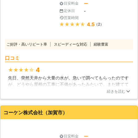
ー
目安料金
-
定休日
営業時間
★★★★★
4.5
（2）
ご好評・高いリピート率
スピーディーな対応
経験豊富
口コミ
4
★★★★★
先日、突然天井から大量の水が。急いで調べてもらったのです
が、どうやら屋根の工事に不備があったみたいで。まだ建てて
からそれほど経ってないので本当にショックでした。せっかく
続きを読む
なのでちゃんと直してもらおうといろいろ相談に乗ってもらっ
たのですが、凄く丁寧に説明してくださったので、安心してお
任せする事が出来ました。本当にありがとうございました。
コーケン株式会社（加賀市）
石川県
かほく市
2016年12月24日
ー
目安料金