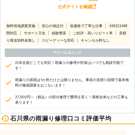
公式サイトを確認
無料現地調査実施
安心の保証付
低価格で丁寧な仕事
365日24時
間対応
サポート万全
経験豊富
ご好評・高いリピート率
見積
り後追加料金無し
スピーディーな対応
キャンセル料なし
アピールポイント
日本全国どこでも対応！雨漏りの修理や対策はいつでも相談可能で
す！
雨漏りの原因は1か所だけとは限りません。事前の見積り段階で基本無
料の徹底調査をおこないます！
27,500円～（税込）の部分修理で費用を安く！屋根全体などの工事も
承ります！
石川県の雨漏り修理口コミ評価平均