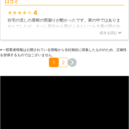
口コミ
4
★★★★★
自宅の流しの屋根の雨漏りが酷かったです。家の中ではありま
せんでしたが、さっし部分から雨がふるといつも大量の雨があ
ふれるので修理してもらう事にしました。屋根にトラブルがあ
続きを読む
ると思っていましたが、点検してもらった結果雨どいに大きな
穴があり水がここに集中してあふれていると言われました。あ
※⼀部業者情報は公開されている情報から当社独⾃に収集したもののため、正確性
まどいを全て綺麗に交換してもらうことで、無事に改善されま
を担保するものではございません。
した。
1
2
石川県
小松市
2016年11月23日