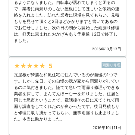
るようになりました。自転車が濡れてしまうと困るの
で、業者に雨漏りのしない屋根にしてほしいと依頼の連
絡を入れました。訪れた業者に現場を見てもらい、見積
もりを見せて頂くと2日ほどかかりますと書いてあるの
でお任せしました。次の日の朝から開始した雨漏り修理
は、好天に恵まれたおかげもあり予定通り2日で終了し
ました。
2016年10月13日
★★★★★
5
雨漏り修理
瓦屋根が綺麗な和風住宅に住んでいるのが自慢の1つで
す。しかし先日、その自慢の我が家から雨漏りがしてい
るのに気付きました。慌てて急いで雨漏り修理ができる
業者を探して、まんてんほーむーを知りました。住居と
同じ七尾市ということで、電話後その日に来てくれて雨
漏り調査をしてくれたのが良かったです。後日見積もり
と修理に取り掛かってもらい、無事雨漏りも止まりまし
た。本当に助かりました。
2016年10月11日