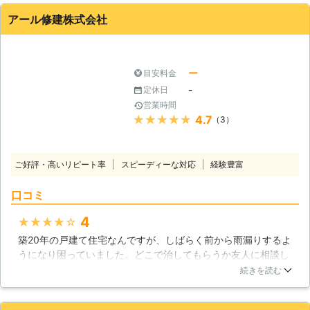
が大量にカビが発生している状況でした。雨漏り自体はすぐに
アール修建株式会社
修理してもらい、カビの生えた箇所は修繕することで事なきを
得ました。
石川県
金沢市
2016年12月14日
ー
目安料金
-
定休日
営業時間
★★★★★
4.7
（3）
ご好評・高いリピート率
スピーディーな対応
経験豊富
口コミ
4
★★★★★
築20年の戸建て住宅なんですが、しばらく前から雨漏りするよ
うになり困っていました。どこで治してもらうか友人に相談し
て、アール修建株式会社にしようと決めました。まず見積もり
続きを読む
を出してもらい、値段に納得できたので正式にお願いしまし
た。今、修理後1週間ですが、不具合もなく不満はありませ