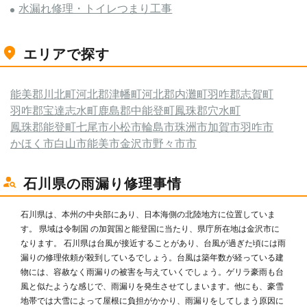
水漏れ修理・トイレつまり工事
エリアで探す
能美郡川北町
河北郡津幡町
河北郡内灘町
羽咋郡志賀町
羽咋郡宝達志水町
鹿島郡中能登町
鳳珠郡穴水町
鳳珠郡能登町
七尾市
小松市
輪島市
珠洲市
加賀市
羽咋市
かほく市
白山市
能美市
金沢市
野々市市
石川県の雨漏り修理事情
石川県は、本州の中央部にあり、日本海側の北陸地方に位置していま
す。 県域は令制国 の加賀国と能登国に当たり、県庁所在地は金沢市に
なります。 石川県は台風が接近することがあり、台風が過ぎた頃には雨
漏りの修理依頼が殺到しているでしょう。台風は築年数が経っている建
物には、容赦なく雨漏りの被害を与えていくでしょう。ゲリラ豪雨も台
風と似たような感じで、雨漏りを発生させてしまいます。他にも、豪雪
地帯では大雪によって屋根に負担がかかり、雨漏りをしてしまう原因に