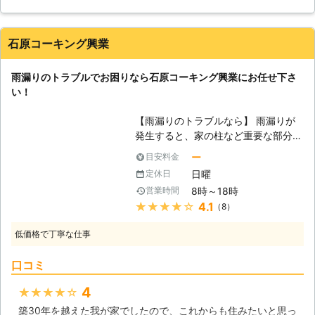
す。 最短でご連絡をいただいたその
日にお見積りをし、お客さまに一番あ
ったプランをご提案いたします。 対
石原コーキング興業
応が早い会社に依頼しないと、被害を
大きくすることになってしまいかねま
雨漏りのトラブルでお困りなら石原コーキング興業にお任せ下さ
せん。 素早い対応をご希望のお客様
い！
は、ぜひ弊社にお任せください。
【しろあり防除施工士が駆除と予防を
【雨漏りのトラブルなら】 雨漏りが
おこないます！】 雨漏りをしている
発生すると、家の柱など重要な部分を
お家には、シロアリが発生しているこ
腐食させる原因になりますので、お早
ともあります。 シロアリは湿った環
ー
目安料金
めに石原コーキング興業にご相談頂け
境を好むため、寄ってきてしまうので
日曜
定休日
ればと思います。学校やマンションな
す。 もし駆除をせずに放置しておく
8時～18時
営業時間
ど多数の施工実績があり、高い技術を
と、シロアリに柱などを食べられてし
★★★★★
4.1
（8）
もった職人がおりますので、雨漏り修
まい、お家がボロボロになってしまう
理ならお任せ下さい！ 【雨漏りの原
でしょう。 弊社には、しろあり防除
低価格で丁寧な仕事
因】 雨漏りは防水層が長年、紫外線
施工士の資格をもったスタッフが在籍
や雨風にさらされ劣化することで引き
しております。 雨漏りによってシロ
口コミ
起こされることがあります。またドレ
アリが発生していても、プロがしっか
インや排水溝に、植物や土が蓄積して
りと駆除をいたします。 調査の結果
4
★★★★★
水の排出を妨げ、雨漏りに繋がること
まだシロアリが発生していないという
築30年を越えた我が家でしたので、これからも住みたいと思っ
があります。防水層の耐用年数は10