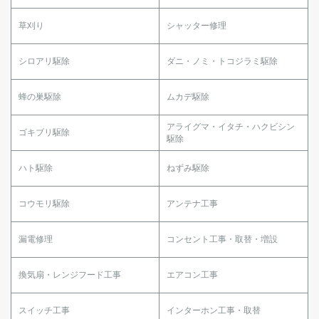
草刈り
シャッター修理
シロアリ駆除
ダニ・ノミ・トコジラミ駆除
蜂の巣駆除
ムカデ駆除
アライグマ・イタチ・ハクビシン
ゴキブリ駆除
駆除
ハト駆除
ねずみ駆除
コウモリ駆除
アンテナ工事
漏電修理
コンセント工事・取替・増設
換気扇・レンジフード工事
エアコン工事
スイッチ工事
インターホン工事・取替