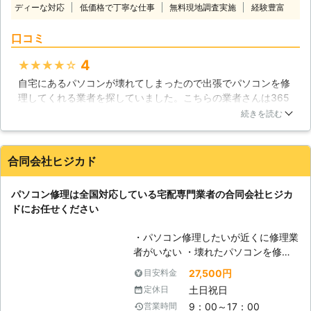
い。弊社では液晶不良や起動不良も対
ディーな対応
低価格で丁寧な仕事
無料現地調査実施
経験豊富
絵など様々なデータを保管しておくス
応しており、データ復旧の知識、技術
トレージやアーカイブとしても欠かせ
も御座います。どこよりも親切、どこ
口コミ
ないものです。そんなパソコンは、沢
よりも低価格なサービスでパソコンの
山のパーツが組み合わされた集合体で
様々なトラブルを迅速に解決させて頂
4
★★★★★
す。どれか一つが欠けるだけでも、作
きますので、不具合が見られましたら
自宅にあるパソコンが壊れてしまったので出張でパソコンを修
動しなくなる場合があります。トラブ
一度ご連絡ください。また、お見積り
理してくれる業者を探していました。こちらの業者さんは365
ルの原因を突き止めることは大変難し
も無料で承っております。
日24時間対応してくれるということやサポートが万全というこ
いものですが、株式会社トゥサンライ
続きを読む
と、そして経験も豊富だということに魅力を感じたのでお願い
ズでは原因追究から丁寧にパソコン修
することにしました。当日来てくれたスタッフの人は見た感じ
理に対応させていただいておりますの
から対応までわりと気持ちのいい人で説明も分かりやすくて良
で、どうぞご利用ください。 【現場
合同会社ヒジカド
かったと思います。パソコンも無事に直ったのでとても感謝し
に駆けつけます】 私達トゥサンライ
ています。
ズでは、通常の持ち込み修理や郵送修
パソコン修理は全国対応している宅配専門業者の合同会社ヒジカ
理の他に、現場に急行して対応するこ
神奈川県
横須賀市
2016年12月20日
ドにお任せください
とも行っています。パソコンの不調は
いつ起こるか分からないものですか
・パソコン修理したいが近くに修理業
ら、私達がその場に急行することで、
者がいない ・壊れたパソコンを修理
いち早く解決に向かえるのならそれが
してほしいが店舗へもっていくのが面
一番です。お困りの方の不安と不自由
27,500円
目安料金
倒くさい ・会社で使用中のパソコン
な状態をいち早く開放するのも、私達
土日祝日
定休日
がいくつか調子が悪いのでみてほしい
の役割だと考えています。
9：00～17：00
営業時間
このようなパソコントラブルでお悩み