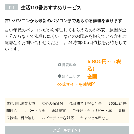
生活110番おすすめサービス
PR
古いパソコンから最新のパソコンまであらゆる修理を承ります
古い年代のパソコンだから修理してもらえるのか不安、原因が全
く分からなくて依頼しにくい、などのお悩みを抱えている方もご
遠慮なくお問い合わせください。24時間365日依頼をお待ちして
います。
5,800円～（税
目安料金
込）
全国
対応エリア
公式サイトを確認
無料現地調査実施
安心の保証付
低価格で丁寧な仕事
365日24時
間対応
サポート万全
経験豊富
ご好評・高いリピート率
見積
り後追加料金無し
スピーディーな対応
キャンセル料なし
アピールポイント