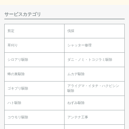
サービスカテゴリ
剪定
伐採
草刈り
シャッター修理
シロアリ駆除
ダニ・ノミ・トコジラミ駆除
蜂の巣駆除
ムカデ駆除
アライグマ・イタチ・ハクビシン
ゴキブリ駆除
駆除
ハト駆除
ねずみ駆除
コウモリ駆除
アンテナ工事