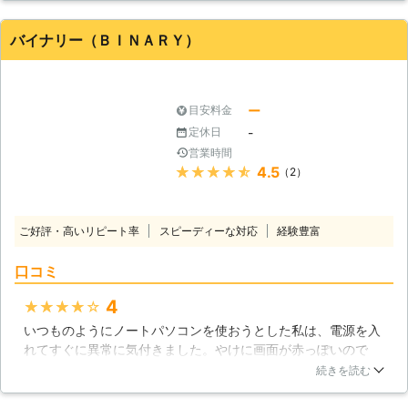
済んでしまったので、こんなに簡単に治せるのだと、ただた
だ、感心させられるだけでした。パソコン修理なら訪問修理を
バイナリー（ＢＩＮＡＲＹ）
行ってくれる便利なこちらがおすすめです。
大分県
別府市
2016年12月30日
ー
目安料金
-
定休日
営業時間
★★★★★
4.5
（2）
ご好評・高いリピート率
スピーディーな対応
経験豊富
口コミ
4
★★★★★
いつものようにノートパソコンを使おうとした私は、電源を入
れてすぐに異常に気付きました。やけに画面が赤っぽいので
す。操作自体は普通にできるのですが、何だか不気味に思いバ
続きを読む
イナリーに持って行きました。点検の結果、バックライト蛍光
管の経年劣化が原因だとわかったのです。蛍光管を交換しても