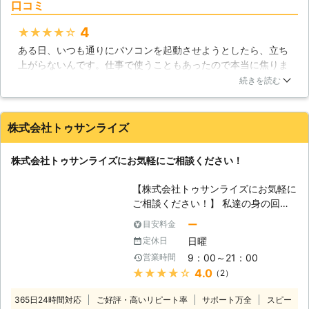
口コミ
らデータ復旧まで、パソコントラブル
全般に対応しております。パソコンが
4
★★★★★
「起動しない」という場合は、通電不
ある日、いつも通りにパソコンを起動させようとしたら、立ち
良、もしくはハードディスクが物理的
上がらないんです。仕事で使うこともあったので本当に焦りま
に破損してしまっている可能性があり
したが、即日対応、低価格ということでこちらにパソコン修理
ます。最近のハードディスクは丈夫に
続きを読む
を依頼しました。私のパソコンの場合は数日修理にかかりまし
つくられていますが、大きな衝撃を与
たが、とてもスタッフの方が親切で価格も納得できるものでし
えてしまうことで破損してしまうこと
た。今後も何かあったときは是非こちらを利用したいです。
があります。ハードディスクはパソコ
株式会社トゥサンライズ
ンの記憶装置として重要な部品で、故
大阪府
大阪市西区
2016年11月30日
障してしまうことでデータが失われて
株式会社トゥサンライズにお気軽にご相談ください！
しまったり、パソコンが起動しなくな
るトラブルが起きてしまいますので、
【株式会社トゥサンライズにお気軽に
衝撃を与えないように扱う必要があり
ご相談ください！】 私達の身の回り
ます。また、ハードディスクはウイル
では沢山のパソコンが使われていま
ー
目安料金
スや人為的ミスで倫理障害を受けてし
す。最初は計算機としての用途が主で
まう場合もあります。もし、パソコン
日曜
定休日
したが、現在ではそれにとどまらず、
を起動するときに異音が聞こえて来た
9：00～21：00
営業時間
様々な役割が与えられています。例え
り、起動しなくなってしまったという
★★★★★
4.0
（2）
ば、動画プレーヤーや音楽プレーヤー
場合はハードディスクの故障が疑われ
として住宅内のAV機器を統合したも
ますのですぐに弊社までご相談くださ
365日24時間対応
ご好評・高いリピート率
サポート万全
スピー
のとして使われたり、あるいは写真や