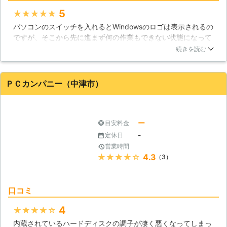
を再生サービスで生き返らせられま
す！ メモリの増設やSSD化など、パ
5
★★★★★
ソコンの状態に合わせて、カスタマイ
パソコンのスイッチを入れるとWindowsのロゴは表示されるの
ズ。「作業がサクサク進められな
ですが、そこから先に進まず何の作業もできない状態になって
い！」というお悩みを持つ方も、お気
しまったためパソコントラブル出張サポート・PTSを利用した
続きを読む
軽にご相談くださいませ。
のです，診断後に作っていただいた見積書に不満は無かったの
で修理を依頼しました。修理は数日で終わり、データが破損し
ているようなこともありませんでした。
ＰＣカンパニー（中津市）
大分県
中津市
2016年12月24日
ー
目安料金
-
定休日
営業時間
★★★★★
4.3
（3）
口コミ
4
★★★★★
内蔵されているハードディスクの調子が凄く悪くなってしまっ