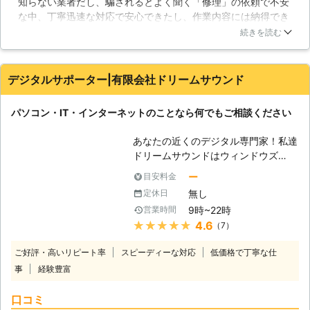
知らない業者だし、騙されるとよく聞く「修理」の依頼で不安
能です。365日年中無休で、土日祝も
な中、丁寧迅速な対応で安心できたし、作業内容には納得でき
対応！！お気軽にお問い合わせくださ
ています。金額はやや高めだなぁ…と思いましたが、問題は解
い。 【色々なトラブル】 パソコンは
続きを読む
決できたので無問題です！今後パソコンで困ったことがあった
精密機械であり、様々な要因で挙動が
ら同じとこにお願いしようと思えました。
おかしくなることがあります。移動さ
せる時にちょっとぶつけてしまっただ
デジタルサポーター|有限会社ドリームサウンド
岡山県
岡山市北区
2026年07月31日
けでも故障してしまうことがあり、扱
いには注意が必要です。また、定期的
パソコン・IT・インターネットのことなら何でもご相談ください
に清掃を行わないと、埃などが原因で
ファンが正常に働かず、熱暴走を起こ
あなたの近くのデジタル専門家！私達
してしまうこともあるでしょう。しか
ドリームサウンドはウィンドウズ
し、パソコンに詳しく無い方では、掃
（Windows)に強い！マック（Mac)に
除すら大変でしょうし、誤って部品に
ー
目安料金
強い！パソコンに関連するトラブルを
傷を付けてしまえば壊れてしまう恐れ
無し
定休日
素早く確実に解決いたします。当社ド
もあります。また、ノートパソコンは
9時~22時
営業時間
リームサウンドはパソコン・ITサポー
掃除すること事態が困難な作りとなっ
★★★★★
4.6
（7）
ト・修理サービスです。パソコン、ス
ておりますので、問題の対処が難しい
マートフォン、情報家電などが設定で
でしょう。もし、パソコンの不具合で
ご好評・高いリピート率
スピーディーな対応
低価格で丁寧な仕
きない、故障した、データが消えてし
お困りでしたら、ぜひ当社にご相談く
事
経験豊富
まった、など、お困りの時にお役に立
ださい。迅速に対応させていただきま
ちます。 【プロの技術者がすぐに駆
す。
口コミ
けつけ解決】 ドリームサウンドのパ