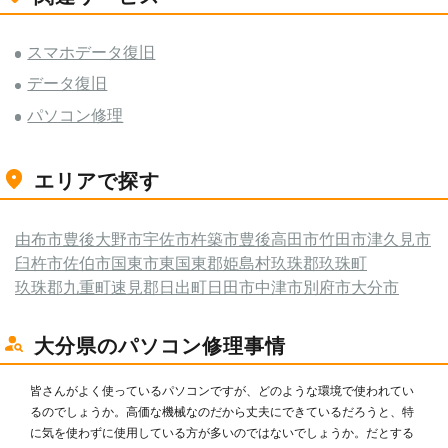
スマホデータ復旧
データ復旧
パソコン修理
エリアで探す
由布市
豊後大野市
宇佐市
杵築市
豊後高田市
竹田市
津久見市
臼杵市
佐伯市
国東市
東国東郡姫島村
玖珠郡玖珠町
玖珠郡九重町
速見郡日出町
日田市
中津市
別府市
大分市
大分県のパソコン修理事情
皆さんがよく使っているパソコンですが、どのような環境で使われてい
るのでしょうか。高価な機械なのだから丈夫にできているだろうと、特
に気を使わずに使用している方が多いのではないでしょうか。だとする