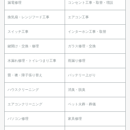
漏電修理
コンセント工事・取替・増設
換気扇・レンジフード工事
エアコン工事
スイッチ工事
インターホン工事・取替
鍵開け・交換・修理
ガラス修理・交換
水漏れ修理・トイレつまり工事
雨漏り修理
畳・襖・障子張り替え
バッテリー上がり
ハウスクリーニング
消臭・脱臭
エアコンクリーニング
ペット火葬・葬儀
パソコン修理
家具修理