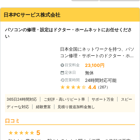
日本PCサービス株式会社
パソコンの修理・設定はドクター・ホームネットにお任せくださ
い
日本全国にネットワークを持つ、パソ
コン修理・サポートのドクター・ホー
ムネット。高品質のサービスが選ばれ
23,100円
目安料金
て年間10万件以上のサポート実績が
無休
定休日
あります。「起動しない」、「インタ
24時間対応可能
営業時間
ーネットが繋がらない」、「ウイルス
★★★★★
4.4
（267）
に感染した」、「データを誤って削除
してしまった」等、あらゆるトラブル
365日24時間対応
ご好評・高いリピート率
サポート万全
スピー
を最短即日で駆けつけて、その場で解
ディーな対応
経験豊富
見積り後追加料金無し
決。メーカー・年式問わず、すべての
パソコン修理・設定に対応。もちろん
口コミ
Windowsだけではなく、Macもご依
頼ください。高い技術力で、お客様の
5
★★★★★
大切なデータを保護したまま修理が可