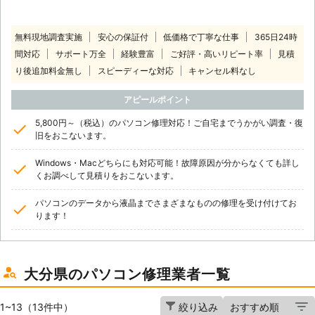
無料現地調査実施
安心の保証付
低価格で丁寧な仕事
365日24時
間対応
サポート万全
経験豊富
ご好評・高いリピート率
見積
り後追加料金無し
スピーディーな対応
キャンセル料なし
アピールポイント
5,800円～（税込）のパソコン修理対応！ご自宅までうかがい調査・復
旧をおこないます。
Windows・Macどちらにも対応可能！故障原因が分からなくても詳し
くお調べして見積りをおこないます。
パソコンのデータから液晶までさまざまなものの修理を受け付けてお
ります！
大分県のパソコン修理業者一覧
1~13（13件中）
絞り込み