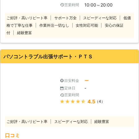
います。「どこが悪いのかわらない」
10:00～20:00
営業時間
を提供しております。パソコンに関す
「とりあえず見て欲しい」とき、パソ
ることならなんでも受付けております
コン診断11,000円（税込）で承って
ご好評・高いリピート率
サポート万全
スピーディーな対応
低価
のでぜひお気軽にご連絡ください。
います。パソコンの故障箇所は自分で
格で丁寧な仕事
作業外注一切なし
女性対応可能
安心の保証
パソコンの動きが遅いとストレスを感
判断することは難しいです。まずはプ
じますよね。だからといってなにも対
付
経験豊富
ロに任せてくださいね。 ●遠方に住
策をしないと仕事に支障がでるほか、
んでる方も遠隔でサポート インター
勝手に電源が落ちたりするなどトラブ
ネットに接続されているパソコンであ
ルが悪化するおそれがあります。そう
れば、遠隔操作で簡単な設定や使い方
パソコントラブル出張サポート・ＰＴＳ
なる前に早めに対処することをおすす
のサポートをすることもできます。
めします。 ご自身で解決できそうに
「わざわざ来てもらうのはちょっ
ないトラブルであれば当社にお任せく
と……」「簡単な操作方法を教えて欲
ださい。当社にご連絡頂ければお客様
しいだけなんだけど」というときに
ー
目安料金
の元へ訪問し、原因をつきとめ解決さ
は、気軽に依頼できるのでおすすめで
-
定休日
せていただきます。どんなパソコンメ
す。パソコンのことで分からないこと
営業時間
ーカーでも対応可能なのでお悩み事が
があれば、まずは当店まで。ご連絡お
★★★★★
4.5
（4）
あればなんでもご相談お待ちしており
待ちしています。 ●パソコンが重
ます。
い！そんなときは再生サービスがおす
すめ 故障やウイルスの感染などのト
ご好評・高いリピート率
スピーディーな対応
経験豊富
ラブルがなくても「最近パソコンが重
たい」というとき、お使いのパソコン
口コミ