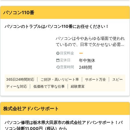
社のスタッフが、あらゆる知識を駆使
談ください。お客様のお困りごとをす
してお客様のパソコンを救出します。
ぐに解決するお手伝いをいたします。
パソコン110番
その他パソコンに関することならなん
でもご相談を受付けております。 ぜ
パソコンのトラブルはパソコン110番にお任せください！
ひお気軽にご連絡ください。
パソコンは今やあらゆる場面で使われ
ているので、日常で欠かせない必需品
です。しかし、パソコンの寿命は無限
ー
目安料金
ではありません。 パソコンには様々
年中無休
定休日
なトラブルが発生する可能性がありま
24時間
営業時間
す。 そんなパソコントラブルの一例
は、下記の通りです。 ・パソコンが
365日24時間対応
ご好評・高いリピート率
サポート万全
スピー
起動しなくなった ・ブルースクリー
ディーな対応
低価格で丁寧な仕事
経験豊富
ンで動かない ・ハードディスクのデ
ータが消えた ・パソコンがフリーズ
する etc.... 上記のような問題が
ありましたらパソコン110番まで、お
株式会社アドバンサポート
気軽にご相談下さい。 弊社運営サイ
トでの年間受付数は、20万件以上の
パソコン修理は栃木県大田原市の株式会社アドバンサポート！パ
実績があります！その中でも多くのお
ソコン診断11,000円（税込）から
客様から高い評価をいただきました。