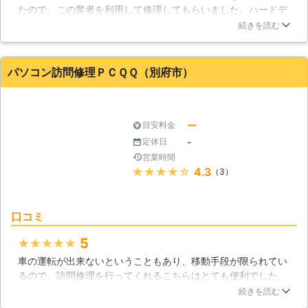
たので、この業者を利用して修理してもらいました。ハードデ
ィスクに内蔵されている大切なデータは消失する事無く、調子
続きを読む
を良くしてもらう事ができたので感謝しています。しかも修理
期間に関して、あっという間に修理をしてもらう事ができたの
で迅速な対応に助かりました。
パソコン訪問修理ＰＣＱＱ（別府市）
大分県
中津市
2016年12月18日
ー
目安料金
-
定休日
営業時間
★★★★★
4.3
（3）
口コミ
5
★★★★★
車の運転が出来ないということもあり、移動手段が限られてい
るので、訪問修理を行ってくれるこちらはとても便利でした。
ダメもとで依頼したのですが、その日の内に駆けつけてくださ
続きを読む
り、スピード解決となりました。こちらは依頼をするだけで、