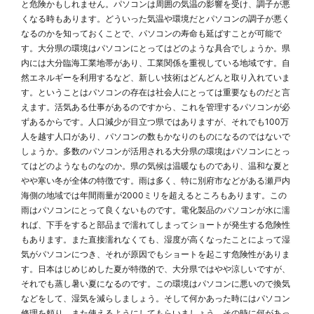
と危険かもしれません。パソコンは周囲の気温の影響を受け、調子が悪
くなる時もあります。どういった気温や環境だとパソコンの調子が悪く
なるのかを知っておくことで、パソコンの寿命も延ばすことが可能で
す。大分県の環境はパソコンにとってはどのような具合でしょうか。県
内には大分臨海工業地帯があり、工業関係を重視している地域です。自
然エネルギーを利用するなど、新しい技術はどんどんと取り入れていま
す。ということはパソコンの存在は社会人にとっては重要なものだと言
えます。活気ある仕事があるのですから、これを管理するパソコンが必
ずあるからです。人口減少が目立つ県ではありますが、それでも100万
人を越す人口があり、パソコンの数もかなりのものになるのではないで
しょうか。多数のパソコンが活用される大分県の環境はパソコンにとっ
てはどのようなものなのか。県の気候は温暖なものであり、温和な夏と
やや寒い冬が全体の特徴です。雨は多く、特に別府市などがある瀬戸内
海側の地域では年間雨量が2000ミリを超えるところもあります。この
雨はパソコンにとって良くないものです。電化製品のパソコンが水に濡
れば、下手をすると部品まで濡れてしまってショートが発生する危険性
もあります。また直接濡れなくても、湿度が高くなったことによって湿
気がパソコンにつき、それが原因でもショートを起こす危険性がありま
す。日本はじめじめした夏が特徴的で、大分県ではやや涼しいですが、
それでも蒸し暑い夏になるのです。この環境はパソコンに悪いので換気
などをして、湿気を減らしましょう。そして何かあった時にはパソコン
修理を頼り、また使えるようにしてもらいましょう。その時に何があっ