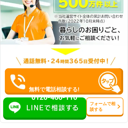
無料で電話相談する!
0120-466-110
フォーム
で
相
談
する