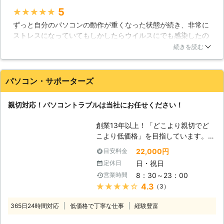
ソコン修理サービスは、経験豊富な技
5
★★★★★
術者がサポートと修理をいたします。
ずっと自分のパソコンの動作が重くなった状態が続き、非常に
即日・翌日も対応！緊急トラブル大歓
ストレスになっていてもしかしたらウイルスにでも感染したの
迎です、お任せください。 【愛され
では？と思い、思いきって修理に出してみました。非常に丁寧
てここまでこれました】 近年パソコ
続きを読む
な対応、そしてリーズナブルな料金で修理してもらえました。
ンの普及率は極めて高いレベルになっ
以前のようなサクサクとした動きのパソコンに戻って非常に満
ています。スマートフォンやタブレッ
足しています。また何かトラブルがあった時はお願いします
ト端末の普及で、その傾向は更に顕著
パソコン・サポーターズ
ね。ありがとうございました。
なものとなりつつあります。私達ドリ
ームサウンドでは、そんな時代背景も
静岡県
沼津市
2016年11月30日
親切対応！パソコントラブルは当社にお任せください！
手伝ってか、おかげさまでサポート実
績50,000件を達成！多くのお客様に
創業13年以上！「どこより親切でど
愛された事で、これだけの実績を積む
こより低価格」を目指しています。高
ことが出来たと考えております。ま
いリピート率がお客様満足を実証！パ
た、当社はデータ復旧についても高い
22,000円
目安料金
ソコン修理・データ復旧・各種トラブ
技術力を持つスタッフが在籍しており
日・祝日
定休日
ルなど、パソコンサポートのことなら
ますので、パソコントラブルに広範に
8：30～23：00
営業時間
「パソコンサポーターズ」におまかせ
対応可能です。確かな技術力と対応力
★★★★★
4.3
（3）
下さい！大阪を拠点に大阪・奈良全域
でで期待にお応えいたします。
まで対応します！ 【パソコントラブ
365日24時間対応
低価格で丁寧な仕事
経験豊富
ルはお任せください】 「パソコン・
サポーターズ」では、パソコン修理か