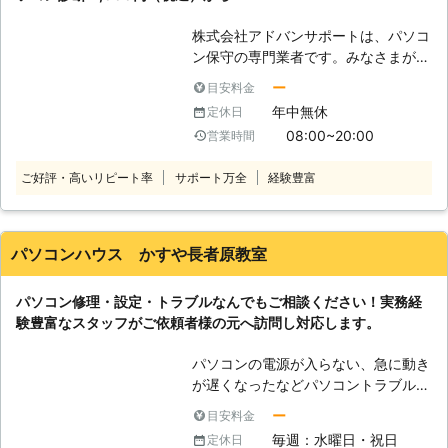
また、その実績や経験を活かし、お客
株式会社アドバンサポートは、パソコ
さまのトラブルを解決いたします。受
ン保守の専門業者です。みなさまがパ
付は24時間365日、日本全国で対応
ソコンを快適に使えるように、修理・
しておりますので、お気軽にお問い合
ー
目安料金
点検・カスタマイズなどによってサポ
わせください。
年中無休
定休日
ートしています。 パソコンをこれか
08:00~20:00
営業時間
ら使いたい方から、現在使っているけ
ど不調がある方まで幅広く承ります。
ご好評・高いリピート率
サポート万全
経験豊富
パソコン修理業者をお探しならお気軽
にお問い合わせください。 （対応サ
ービス） パソコン診断・ウイルス感
染・ハードウェアのトラブル、部品取
パソコンハウス かすや長者原教室
付・ソフトウェアのトラブル、更新・
パソコン再生・データ復旧 など ●
パソコン修理・設定・トラブルなんでもご相談ください！実務経
パソコン診断11,000円（税込）！ま
験豊富なスタッフがご依頼者様の元へ訪問し対応します。
ずはご連絡ください 「最近パソコン
の動きが悪い」 「電源が入らないと
パソコンの電源が入らない、急に動き
きがある」 「パソコンを落として破
が遅くなったなどパソコントラブルで
損した」 こんなときは、まずはパソ
お悩みがあれば当社までご相談くださ
コン診断をご利用ください！当店は栃
ー
目安料金
い。当社は直接お客様の元へお伺いし
木県大田原市でパソコン修理を承って
毎週：水曜日・祝日
定休日
パソコントラブルを解決するサービス