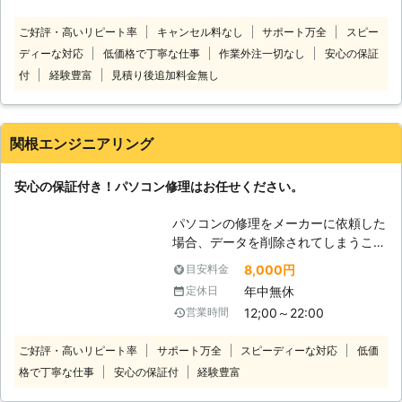
があれば当社にお任せください。当社
ご好評・高いリピート率
キャンセル料なし
サポート万全
スピー
は、宅配専門のパソコン修理店です。
ディーな対応
低価格で丁寧な仕事
作業外注一切なし
安心の保証
修理してほしいパソコンを送っていた
だければすぐに対応いたします。全国
付
経験豊富
見積り後追加料金無し
対応しておりますので北海道や沖縄、
離島でも問題ありません！安心してパ
ソコン修理をご依頼ください。 当社
関根エンジニアリング
のパソコン修理費用は、安心でわかり
やすい料金設定になっております。必
安心の保証付き！パソコン修理はお任せください。
要な費用は「パソコンの発送料」＋
「修理代」＋「部品代」のみです。修
パソコンの修理をメーカーに依頼した
理完了後の「パソコン返却送料」は当
場合、データを削除されてしまうこと
社が負担いたします！基本料金や診断
がほとんどです。 また、保証期間が
料金などは一切かかりません！低価格
8,000円
目安料金
過ぎているPCに至っては、部品がな
で修理しますのでご安心ください。
年中無休
定休日
いこともあります。 しかし、ちょっ
変なサイトを誤ってクリックしてウイ
12;00～22:00
営業時間
とした故障程度ならまだまだ使い続け
ルスに感染してしまったほか、液晶画
たいと考える方も多いはず。 当社は
面が割れて黒いスミのようなものが出
ご好評・高いリピート率
サポート万全
スピーディーな対応
低価
パソコンの修理やデータ復旧を3,000
ているといったパソコントラブルはな
格で丁寧な仕事
安心の保証付
経験豊富
件近くこなしている実績豊富な修理業
かなか自分で解決することが難しいで
者です。 多数の経験を積み重ねた弊
す。そんなときこそぜひ当社までご相