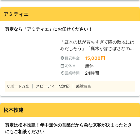
ください。 剪定作業でのお困りごと
いませ。 ●終わりに 実は定期的に剪
は弊社「株式会社マルク」にお任せく
定をおこなわないと不要な枝が木の養
アミティエ
ださい！
分を吸収してしまい、本来成長させた
い実や花の成長を阻害します。木と長
剪定なら「アミティエ」にお任せください！
く付き合っていくためにも「(有)林電
機機工」に剪定をおまかせいただけた
「庭木の枝が育ちすぎて隣の敷地には
らと思います。
みだしそう」「庭木がぼさぼさなので
綺麗に整えたい」 こんなときは、私
15,000円
目安料金
共「アミティエ」にお任せください。
無休
定休日
私共「アミティエ」は愛知県・岐阜
24時間
営業時間
県・三重県・滋賀県のお客様からの剪
定のご依頼を承っております。 剪定
サポート万全
スピーディーな対応
経験豊富
作業につきましては、高い技術や知識
を有したスタッフがスピーディーに対
応いたします。 庭木の見た目を美し
く保ちながら、庭木に見合った適切な
松本技建
剪定方法で剪定をおこなえるよう心が
けています。 また、お客様が気軽に
剪定は松本技建！年中無休の営業だから急な来客が決まったとき
ご依頼しやすくなるよう、リーズナブ
にもご相談ください
ルな価格でご対応いたしております。