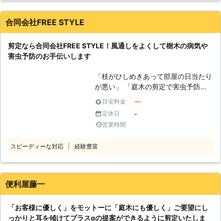
以上のお庭に関するご依頼に対応して
きました。 ※弊社運営サイト全体の年
合同会社FREE STYLE
間受付件数 対応するのは経験豊富で
実績豊富なお庭のスペシャリスト！
剪定なら合同会社FREE STYLE！風通しをよくして樹木の病気や
迅速・丁寧な態度はもちろん、お客様
害虫予防のお手伝いします
のご要望に沿った形で作業に取り掛か
らせてもらいますので、安心してお任
「枝がひしめきあって部屋の日当たり
せください。 日本全国の多くの加盟
が悪い」 「庭木の剪定で害虫予防が
店と提携しておりますので、迅速に対
できると聞いた」 「庭木が大きく育
応することが可能です。 このような
ー
目安料金
って自分では剪定できないから依頼し
時はお任せください ・電線に樹木の
-
定休日
たい」 このようなご要望があるとき
枝が引っ掛かりそうで悩んでいる ・
営業時間
には合同会社FREE STYLEに剪定をご
来客に備えて、お庭を素早く綺麗にお
依頼ください。当店は剪定など庭仕事
手入れしたい ・植樹や造園もお願い
スピーディーな対応
経験豊富
も承る便利屋です。剪定は木の健康、
したい！ 経験豊富なスタッフがスピ
それから私たちの健康にも欠かせない
ーディーに対応させていただきます。
作業となります。剪定業者をお探しの
【おかげ様で圧倒的満足度獲得！】
ときには当店にお任せください。 ●
剪定110番は、お客様から高い評価を
便利屋藤一
プロならではの専門技術で美観が整っ
いただき、 「剪定対応満足度91%」
た庭木に仕上げます！ 剪定は枝を切
「コールセンター満足度97%」を獲得
「お客様に優しく」をモットーに「庭木にも優しく」ご要望にし
るだけではありません。いつでも目に
しました！ ※弊社受付の満足度調査よ
っかりと耳を傾けてプラスαの提案ができるように剪定いたしま