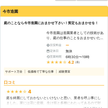
今市造園
庭のことなら今市造園におまかせ下さい！剪定もおまかせを！
今市造園は造園業者としての技術があ
り、庭の仕事のことをおまかせいただ
けます。剪定から伐採まで、皆さまの
ー
目安料金
手が届きにくい作業までしっかり行う
無休
定休日
のでお頼り下さい。庭は人が管理して
6時30分〜19時
営業時間
あげないと綺麗なものにはなりませ
★★★★★
4.2
（6）
ん。自然のものですが、そのままにし
ておいては整った庭にはならないので
サポート万全
低価格で丁寧な仕事
経験豊富
す。そのために庭仕事をして手入れを
しないといけないのですが、なかなか
口コミ
その作業ができない方がいらっしゃい
ます。高齢で体が動かなくなったり、
4
★★★★★
仕事が忙しかったりで庭に手を入れら
庭を綺麗にしておかないといけないと思い、業者を呼ぶ事にし
れないのです。そんな時には私たちに
ました。家には花に盆栽、生け垣と多種にわたってあるので対
ご依頼下さい。庭仕事ができない皆さ
応できるところがあるのかなと探していたら今市造園さんがや