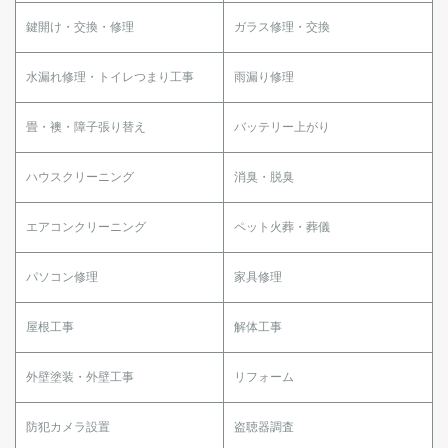
鍵開け・交換・修理
ガラス修理・交換
水漏れ修理・トイレつまり工事
雨漏り修理
畳・襖・障子張り替え
バッテリー上がり
ハウスクリーニング
消臭・脱臭
エアコンクリーニング
ペット火葬・葬儀
パソコン修理
家具修理
屋根工事
解体工事
外壁塗装・外壁工事
リフォーム
防犯カメラ設置
盗聴器調査