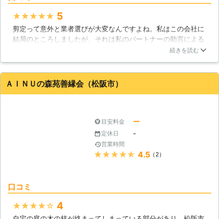
大切な作業のひとつです。剪定業者を
お探しなら当店にお任せください。
5
★★★★★
●プロに依頼することでお庭の美観を
剪定って意外と業者選びが大変なんですよね。私はこの会社に
保てます！● 剪定はただ枝を切るだ
結局のところしましたが、それは私のパートナーの助言による
けではありません。木の形を整えて他
ところが多いですね。しっかりしたスキルのある職人がいるの
続きを読む
の植物とのバランスをとることも大切
で私としても安心感があったんです。この会社は非常に費用対
になります。剪定作業は慣れていない
効果の高い仕事をしてくれたので、もし次があればまたここに
と、高い位置の枝を切るのには危険も
発注したいと思っていますよね。
ＡＩＮＵの森苑善縁会（松阪市）
伴います。日ごろから剪定をしている
三重県
松阪市
2016年12月27日
プロに任せた方が、スムーズでかつ安
全に作業をしてもらえますよ。また、
プロに依頼すれば容易に美観を保つこ
ー
目安料金
ともできます。 ●年中無休での営業
-
定休日
でいつでも対応いたします● 当店は
営業時間
定休日をもうけておらず年中無休での
★★★★★
4.5
（2）
営業です。そのため平日はもちろんの
こと、土日や祝日でも剪定のご依頼い
ただけます。急な来客が決まって庭を
口コミ
キレイにしたいといいうときにも、是
非ご相談くださいませ。 松本技建で
4
★★★★★
は、剪定によってお客様の生活が豊か
自宅の庭の木の枝が絡まってしまっている部分があり、松阪市
になるようサポートしております。木