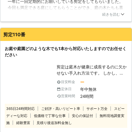
一年に一回定期的にお願いしている剪定をしてもらいました。
うにしましょう】 ちょっとしか作業
今回も満足できる庭にしてもらうことができ、庭の木たちも喜
をしないからといって、作業に夢中に
んでいると感じることができます。高木も脚立と直乗りで対応
なっている間に熱中症になっているか
続きを読む
してもらうことができました。毎回快適な緑地環境を提供して
もしれません。意外と集中をする作業
くれて、感謝しています。いつも素敵な庭に整えてもらうこと
ですので、体調の変化に気がついた時
ができているので、亡くなった主審もきっと喜んでいるはずで
には倒れそうになっていることも多い
剪定110番
す。そして、木を大切に扱ってくれていることが、大きく信頼
です。こうした体調の管理が難しい
できる原因になっています。
人、そもそも庭の仕事があまり好きで
お庭や庭園どのような木でも1本から対応いたしますのでお任せく
ない人はぜひ剪定をご依頼ください。
三重県
四日市市
2016年12月31日
ださい
私たち株式会社ユーザーサポートが庭
木の剪定をさせていただきます。
剪定は庭木が健康に成長するのに欠か
【庭は自然そのものではありません】
せない手入れ方法です。 しかし、自
剪定をせずに自然らしくという方もい
分ではうまく剪定できず不格好になっ
らっしゃいますが、庭という狭い環境
ー
目安料金
てしまったという方もいるのではない
の中でスペースなどを維持するために
年中無休
定休日
でしょうか？ 思ったように剪定でき
は剪定をしてあげることが重要です。
24時間
営業時間
ず、不満な結果になってしまうのであ
自然の中のようにのびのびと暮らして
れば、プロの業者に依頼してキレイな
いる訳ではなく、範囲の決まった庭の
365日24時間対応
ご好評・高いリピート率
サポート万全
スピー
庭木にしてもらいませんか？ プロに
中ですのでその広さに合わせて剪定を
ディーな対応
低価格で丁寧な仕事
安心の保証付
無料現地調査実
頼めば見た目だけでなく、今後の生長
してあげましょう。
に合わせた正しい剪定をしてくれま
施
経験豊富
見積り後追加料金無し
す。 剪定110番では、年間10,000件