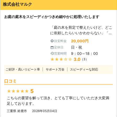
土日祝が必ず休みというわけではない
株式会社マルク
でしょう。決定したお休みの日に業者
が営業をしていなければ、作業日をい
お庭の庭木をスピーディかつきめ細やかに処理いたします
つまでも決められないですよね。 し
かしお客様、ご安心くださいませ！弊
「庭の木を剪定で整えたいけど、どこ
社は365日で営業をしております。予
に依頼したらいいかわからない」「こ
約の状況にもよりますが、お客様が希
の業者は要望を聞いて施工してくれる
望されるお日にちにできるかぎり寄り
20,000円
目安料金
のか」「剪定や伐採を柔軟に対応して
添わせていただきますので、一度ご相
日・祝
定休日
くれる業者を探している」このような
談くださいませ。 ●幅広いお庭の作
9：00～18：00
営業時間
ことでお悩みのお客様はいらっしゃい
業に対応します！ お客様は庭木の伸
★★★★★
3.0
（3）
ますか。 弊社「株式会社マルク」は
びすぎ以外にもお困りのことはないで
三重県津市に拠点を構え、地域密着型
しょうか。例えばお庭の草が伸びすぎ
ご好評・高いリピート率
サポート万全
スピーディーな対応
のサービスでお客様のご要望を確かな
て、庭の景観を悪くしてしまってい
技術力で形にいたします。 豊富な経
る。草刈りをして綺麗にしてあげたい
口コミ
験や実績を持った熟練のスタッフが、
けど、そんな体力も残っていない。
長年培ってきたノウハウを生かし、お
弊社はお庭のプロとして草刈りや草抜
5
★★★★★
客様にご満足いただける質の高い仕上
きの作業に対応しておりますので、雑
こちらの要望を解って頂き、とても丁寧にしていただき大変満
がりを迅速・丁寧にご提供いたしま
草を処分することが可能です。またほ
足しております。
す。 お客様の目線に立ったスピーデ
かにも伐採もおこなっておりますの
ィーかつきめ細やかな対応を心掛けて
で、庭木の手入れが大変という方もぜ
三重県
鈴鹿市
2026年05月04日
おりますので、どうぞ安心してお任せ
ひ「(有)林電機機工」にご相談くださ