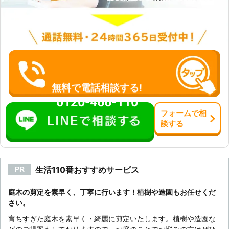
無料で電話相談する!
0120-466-110
フォーム
で
相
談
する
生活110番おすすめサービス
PR
庭木の剪定を素早く、丁寧に行います！植樹や造園もお任せくだ
さい。
育ちすぎた庭木を素早く・綺麗に剪定いたします。植樹や造園な