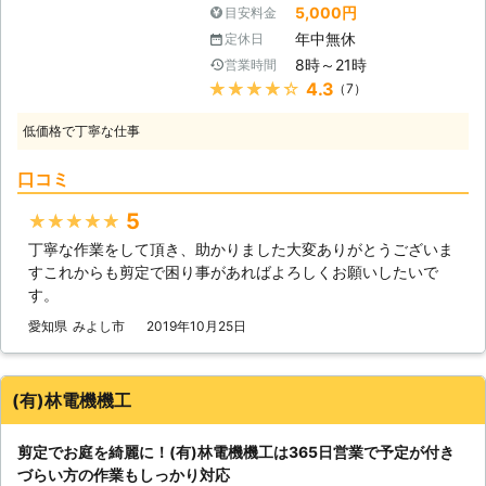
神木や車が入れない場所の伐採を行う
せていただきます。 「仕事が忙しく
5,000円
目安料金
のほかに、木の消毒作業も承っていま
ことで知られております。もちろん一
て、なかなか昼間は対応できない」
す。病害虫は私たちにも被害を与える
年中無休
定休日
般的な伐採も行っており、そちらも好
「他の業者に断られてしまったけどな
ことがありますので、あらかじめ予防
8時～21時
営業時間
評を得ております。こうした木に関わ
んとかしてほしい」「たくさん庭木が
しておきたいですよね。木と私たちの
★★★★★
4.3
（7）
る作業をやっているため、伐採以外の
あるので費用の相談をほしい」など、
健康を守るための剪定は、当店にご相
作業も取り扱うようになりました。そ
弊社ならお客様のご要望に前向きに全
談を。 大きく育ちすぎた植木の剪定
低価格で丁寧な仕事
れが剪定です。木の調子を見て、枝を
力でお応えします。 剪定に来てくれ
を自分でおこなうのは大変です。合同
切り落とす作業のことで、こちらも伐
たついでに○○してほしい、など、お
会社FREE STYLEでは剪定工事を承っ
口コミ
採と変わらずに人気の作業となってい
客様に優しくをモットーにまとめてお
ていますので、お気軽にお問合せくだ
ます。最近木の枝が伸びすぎている、
困りごとを解決いたします。まずは、
5
★★★★★
さい。
影ができていて庭の印象が暗くなるな
なんでもご相談ください！
丁寧な作業をして頂き、助かりました大変ありがとうございま
どの問題がありましたら、ぜひ木楽社
すこれからも剪定で困り事があればよろしくお願いしたいで
にお問い合わせ下さい。すぐに対応
す。
し、剪定をさせていただきます。
【剪定の利点】 もし木の枝をそのま
愛知県
みよし市
2019年10月25日
ま伸ばしてしまったら影が伸びてしま
いますし、風通しも悪くなってしまい
ます。そうなると実は木にとっても良
(有)林電機機工
くないことが起こるのです。日陰を作
ってしまうと他の枝や植物に光が当た
剪定でお庭を綺麗に！(有)林電機機工は365日営業で予定が付き
りませんし、風通しが悪くなるとその
づらい方の作業もしっかり対応
環境を好む害虫が発生してしまいま