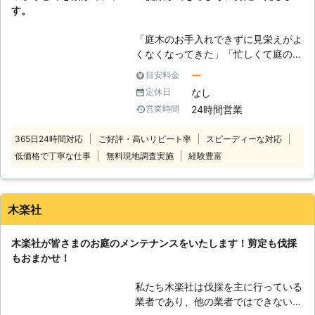
入る場所だからこそ見た目にこだわっ
り これからもお客様に高品質なサー
す。
て剪定すると、その庭木を見るたびに
ビスを提供できるよう、努めさせてい
すがすがしい気持ちになりますよ。剪
ただきますので、剪定110番をよろし
「庭木のお手入れできずに見栄えがよ
定の意味としては美観を整えるのみで
くお願いいたします！
くなくなってきた」「忙しくて庭の手
はなく、元気のない枝や生長の妨げに
入れをする時間をなかなか時間が取れ
なる枝を取り除くことで、栄養を効率
ー
目安料金
ない」とお困りではありませんか。
よくいき渡らせて木全体を元気にする
なし
定休日
便利屋藤一は、お忙しいお客様に代わ
メリットがあります。 これからも庭
24時間営業
営業時間
ってプロの技術で庭木をすっきりとき
木を楽しむためにも、剪定によって内
れいに剪定いたします。 せっかくお
側から美観を整えましょう。そのとき
365日24時間対応
ご好評・高いリピート率
スピーディーな対応
庭にすてきな庭木があっても、放って
にはぜひとも当店にお問い合わせくだ
低価格で丁寧な仕事
無料現地調査実施
経験豊富
おくと無造作に枝葉を伸ばして美しく
さい。 ●木の病害虫にお困りなら剪
ない状態になってしまいます。それだ
定と消毒で対策！ 剪定することで風
けでなく、病気になりやすくなったり
通しよく、日光が当たるようになると
害虫を寄せつけてしまったりするおそ
木の病気や害虫の予防にもなる事をご
木楽社
れがあります。 植物が美しく健康な
存知でしょうか。病気や害虫は枝が密
状態を保つためには、適切な時期に適
集して風当たりが悪く、ジメジメと湿
木楽社が皆さまのお庭のメンテナンスをいたします！剪定も伐採
切な剪定が必要です。 ご自身でお手
度の高い状態を好みます。病害虫の被
もおまかせ！
入れが大変な庭木や植物を、プロの技
害を防ぐためには、正しく枝を剪定す
術で美しく丁寧に剪定いたします。心
ることが大切です。さらに消毒作業を
私たち木楽社は伐採を主に行っている
を込めて、できるだけお客様のニーズ
おこなうと、病害虫をより効果的に防
業者であり、他の業者ではできないご
にお応えできるように誠心誠意頑張ら
ぐことができますよ。 当店では剪定