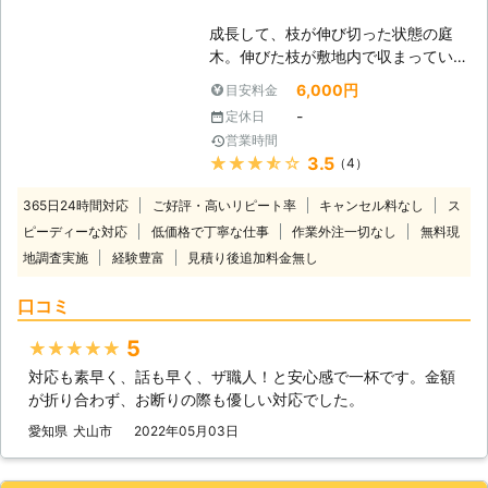
す。どちらも木の健康に悪いために排
成長して、枝が伸び切った状態の庭
除しないといけないことです。剪定と
木。伸びた枝が敷地内で収まっている
はこうした木の問題を防ぐためのもの
のであれば良いのですが、近隣のお庭
であり、大切な健康管理なのです。だ
6,000円
目安料金
に及んでいると苦情の原因に繋がるか
からこそ確かな技術を持つ業者に任せ
-
定休日
もしれません。また枝が整理されてい
ないといけません。木楽社は十分その
営業時間
ない庭木は見た目もよろしくなく、無
技術があるので、信頼してご依頼いた
★★★★★
3.5
（4）
造作な印象を与えてしまいます。 も
だければ木の健康を良くいたします。
し枝の伸びすぎでお困りでしたら
365日24時間対応
ご好評・高いリピート率
キャンセル料なし
ス
「(有)林電機機工」に木の形を整え
ピーディーな対応
低価格で丁寧な仕事
作業外注一切なし
無料現
る、剪定をおまかせしませんか。剪定
地調査実施
経験豊富
見積り後追加料金無し
は大変技術の要る作業で、素人の方が
おこなうとむしろ木の形を悪くしてし
口コミ
まうことも考えられます。 ぜひ弊社
に庭木の剪定をおまかせいただけたら
5
★★★★★
と思います。 ●365日対応で業者と
対応も素早く、話も早く、ザ職人！と安心感で一杯です。金額
予定が合わせづらいというお客様に寄
が折り合わず、お断りの際も優しい対応でした。
り添います お客様の中には業者との
予定が合わずに、作業日が決められな
愛知県
犬山市
2022年05月03日
いという方はいらっしゃらないでしょ
うか。確かに不定休のお客様ですと、