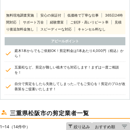
無料現地調査実施
安心の保証付
低価格で丁寧な仕事
365日24時
間対応
サポート万全
経験豊富
ご好評・高いリピート率
見積
り後追加料金無し
スピーディーな対応
キャンセル料なし
アピールポイント
庭木1本からでもご依頼OK！剪定料金は1本あたり4,000円（税込）か
ら！
五葉松など、剪定が難しい植木でも対応します！まずは一度ご相談
を！
自分で剪定をしたら失敗してしまった…でもご安心を！剪定のプロが改
善策をご提案いたします！
三重県松阪市の剪定業者一覧
1~14（14件中）
絞り込み