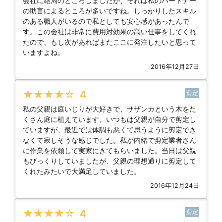
会社に結局のところしましたが、それは私のパートナー
の助言によるところが多いですね。しっかりしたスキル
のある職人がいるので私としても安心感があったんで
す。この会社は非常に費用対効果の高い仕事をしてくれ
たので、もし次があればまたここに発注したいと思って
いますよね。
2016年12月27日
★★★★★
4
剪定
私の父親は庭いじりが大好きで、サザンカという木をた
くさん庭に植えています。いつもは父親が自分で剪定し
ていますが、最近では体調も悪くて思うように剪定でき
なくて寂しそうな感じでした。私が内緒で剪定業者さん
に作業を依頼して実家にきてもらいました。当日は父親
もびっくりしていましたが、父親の理想通りに剪定して
くれたみたいで大満足していました。
2016年12月24日
★★★★★
4
剪定