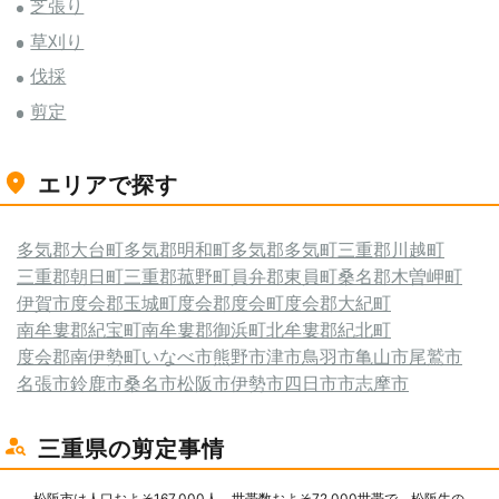
芝張り
草刈り
伐採
剪定
エリアで探す
多気郡大台町
多気郡明和町
多気郡多気町
三重郡川越町
三重郡朝日町
三重郡菰野町
員弁郡東員町
桑名郡木曽岬町
伊賀市
度会郡玉城町
度会郡度会町
度会郡大紀町
南牟婁郡紀宝町
南牟婁郡御浜町
北牟婁郡紀北町
度会郡南伊勢町
いなべ市
熊野市
津市
鳥羽市
亀山市
尾鷲市
名張市
鈴鹿市
桑名市
松阪市
伊勢市
四日市市
志摩市
三重県の剪定事情
松阪市は人口およそ167,000人、世帯数およそ72,000世帯で、松阪牛の