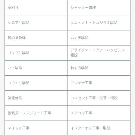
草刈り
シャッター修理
シロアリ駆除
ダニ・ノミ・トコジラミ駆除
蜂の巣駆除
ムカデ駆除
アライグマ・イタチ・ハクビシン
ゴキブリ駆除
駆除
ハト駆除
ねずみ駆除
コウモリ駆除
アンテナ工事
漏電修理
コンセント工事・取替・増設
換気扇・レンジフード工事
エアコン工事
スイッチ工事
インターホン工事・取替