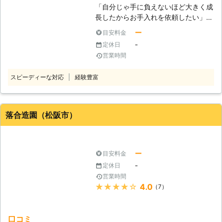
剪定以外にも伐採やハチ駆除も承って
「自分じゃ手に負えないほど大きく成
おりますので、「剪定するついでに伐
長したからお手入れを依頼したい」
採もお願いしたい」「庭にハチの巣が
「急な来客が決まったから庭のお手入
あるから剪定する機会にハチ駆除も
ー
目安料金
れをしてほしい」 「プロの手で庭木
お願いしたい」ともしお考えの際はそ
-
定休日
をキレイにしてほしい」 このような
ちらもご利用ください。
営業時間
ご要望なら松本技建にお任せくださ
い。暖かい季節になると木々は生長す
スピーディーな対応
経験豊富
るため、木の種類によっては剪定をし
ないと生長を妨げたり、病気にかかっ
たりしてしまいます。庭木は剪定でし
っかりお手入れをしてキレイを保ちま
落合造園（松阪市）
しょう。 ●剪定は木の健康を保つた
めに大切なお手入れです● 樹木の中
には自然に樹形が整う種類もあります
が、剪定によって日ごろからお手入れ
ー
目安料金
することが薦められる種類もございま
-
定休日
す。枝が生い茂ると日が当たりにくく
営業時間
なってしまい、ジメジメとした場所を
★★★★★
4.0
（7）
好む害虫やカビなどが発生し、木が病
気にかかってしまうことがあるので
す。木を健康に育てるためには剪定は
口コミ