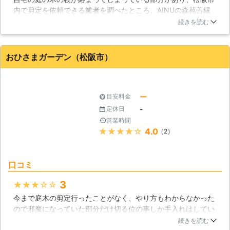
内で剪定を依頼できる業者を調べたところ、AINUの森苑善縁
のお手入れに困っているというときに
会を知り、作業を依頼しました。枝の切り方ひとつとっても、
は、気軽にご相談くださいませ。
続きを読む
プロの仕事は違うと感心しました。作業をして頂いた後の木の
すっきりとした美しい姿を見て、AINUの森善縁会にお願いし
て良かったな、と思っています。
おひさまガーデン（松阪市）
三重県
松阪市
2016年10月21日
ー
目安料金
-
定休日
営業時間
★★★★★
4.0
（2）
口コミ
3
★★★★★
今まで庭木の剪定行ったことがなく、やり方もわからなかった
ので邪魔になっていた部分だけ切る位の事しか手入れはしてい
ませんでした。インターネットでこちらの業者のことを知って
続きを読む