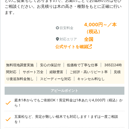
どのご提案もしておりますので、お庭のことでお悩みの方はぜひ
ご相談ください。お見積りは木の高さ・種類をもとに正確に行い
ます。
4,000円～／本
目安料金
（税込）
全国
対応エリア
公式サイトを確認
無料現地調査実施
安心の保証付
低価格で丁寧な仕事
365日24時
間対応
サポート万全
経験豊富
ご好評・高いリピート率
見積
り後追加料金無し
スピーディーな対応
キャンセル料なし
アピールポイント
庭木1本からでもご依頼OK！剪定料金は1本あたり4,000円（税込）か
ら！
五葉松など、剪定が難しい植木でも対応します！まずは一度ご相談
を！