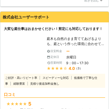
まに代わって庭の管理を行います。で
続きを読む
っていたのでお願いしました。色々あって大変そうでしたが、
きない方だけでなく、より良い庭を目
責任もって全て綺麗に整えてもらいました。出たゴミを集め、
指す方もどうぞ造園業者の実力をご覧
最後は掃除までしてもらえたので満足でした！
下さい。 【剪定も今市造園へ！】 庭
株式会社ユーザーサポート
の管理の中でも気を使うのが剪定で
滋賀県
近江八幡市
2016年12月29日
す。木の枝を切り落とし、木を健康に
大変な庭仕事はおまかせください！剪定にも対応しております！
するために行います。ただ木の形を整
えるだけでなく、健康な枝を伸ばし、
庭木も自然のまま育ててあげるより
病気の枝を切り落とすための作業で
も、庭という作った環境に合わせて枝
す。ただ枝を切り落としていくのでは
を整えてあげることが必要です。この
ー
目安料金
なく、枝の様子を見て、どういった生
作業のことを剪定と言います。庭木の
長をするのかを考えながら切らないと
水曜日
定休日
枝を切り、庭木の形や調子を整えてあ
いけないので、失敗すると生長した時
9：00～17:30
営業時間
げることです。こういうとただ枝を落
に木の形が歪になることもあります。
★★★★★
4.0
（3）
としているだけと思われるかもしれま
そうならないためにも、剪定技術に定
せんが、実際には木の形だけではなく
評のある私たちにお問い合わせ下さ
ご好評・高いリピート率
スピーディーな対応
低価格で丁寧な仕
生長を考えながらも剪定をしていかな
い。皆さまの庭の木をしっかり剪定さ
事
経験豊富
見積り後追加料金無し
いといけません。生長の季節に合わせ
せていただきます。
て、しっかりと剪定をさせていただき
口コミ
ますので、ぜひ庭木の剪定は私たち株
式会社ユーザーサポートにおまかせく
5
★★★★★
ださい。 【外の作業は油断しないよ