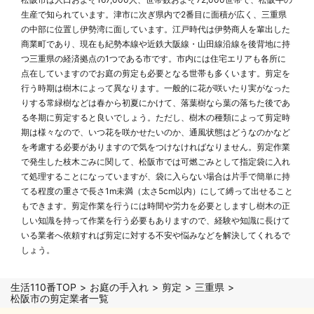
生産で知られています。津市に次ぎ県内で2番目に面積が広く、三重県
の中部に位置し伊勢湾に面しています。江戸時代は伊勢商人を輩出した
商業町であり、現在も紀勢本線や近鉄大阪線・山田線沿線を後背地に持
つ三重県の経済拠点の1つである市です。市内には住宅エリアも各所に
点在していますのでお庭の剪定も必要となる世帯も多くいます。剪定を
行う時期は樹木によって異なります。一般的に花が咲いたり実がなった
りする常緑樹などは春から初夏にかけて、落葉樹なら葉の落ちた後であ
る冬期に剪定すると良いでしょう。ただし、樹木の種類によって剪定時
期は様々なので、いつ花を咲かせたいのか、通風状態はどうなのかなど
を考慮する必要がありますので気をつけなければなりません。剪定作業
で発生した枝木ごみに関して、松阪市では可燃ごみとして指定袋に入れ
て処理することになっていますが、袋に入らない場合は片手で簡単に持
てる程度の重さで長さ1m未満（太さ5cm以内）にして縛って出せること
もできます。剪定作業を行うには時間や労力を必要としますし樹木の正
しい知識を持って作業を行う必要もありますので、経験や知識に長けて
いる業者へ依頼すれば剪定に対する不安や悩みなどを解決してくれるで
しょう。
生活110番TOP
お庭の手入れ
剪定
三重県
松阪市の剪定業者一覧