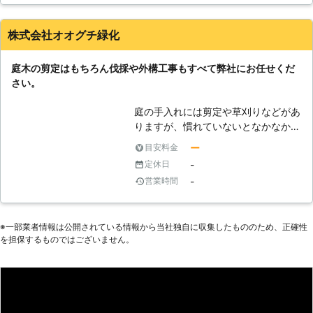
庭木の剪定を行って貰いました。日本庭園のような美しい庭に
生まれ変わり、プロに依頼をして本当に良かったと思いまし
た。思ったよりも金額がかかってしまいましたが、納得がいく
株式会社オオグチ緑化
ようなお庭になりとても満足しております。
三重県
松阪市
2016年12月12日
庭木の剪定はもちろん伐採や外構工事もすべて弊社にお任せくだ
さい。
庭の手入れには剪定や草刈りなどがあ
りますが、慣れていないとなかなか大
変な作業です。このような作業は専用
ー
目安料金
の道具や知識がないと大変な労力がか
-
定休日
かりますし、怪我をしてしまう可能性
-
営業時間
もあります。庭木の剪定では高所での
作業となることもありますので危険も
伴います。このような作業はプロの専
※⼀部業者情報は公開されている情報から当社独⾃に収集したもののため、正確性
門業者に依頼することをお薦めしま
を担保するものではございません。
す。 弊社は庭木の剪定業者としての
豊富な経験と実績を活かして、迅速で
丁寧なお客様のご納得の行く作業をお
約束します。弊社のベテランスタッフ
が親切丁寧に対応いたしますので、初