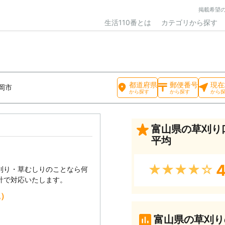
掲載希望
生活110番とは
カテゴリから探す
都道府県
郵便番号
現在
岡市
から探す
から探す
から
富山県の草刈り
平均
4
★★★★★
刈り・草むしりのことなら何
計で対応いたします。
込）
富山県の草刈り