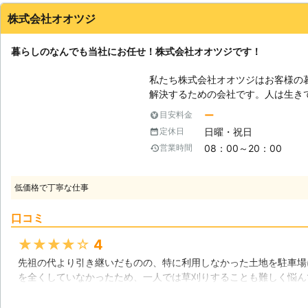
いことはありません。そんな時こそ
株式会社オオツジ
りを致します！
石川県
白山市
2016年12月27日
暮らしのなんでも当社にお任せ！株式会社オオツジです！
私たち株式会社オオツジはお客様の
解決するための会社です。人は生き
があります。お客様に寄り添い、ト
ー
目安料金
ています。 【長くなってしまった草は厄介です】 お庭の手入れや、空き家
日曜・祝日
定休日
の手入れなどなかなか手間のかかる
08：00～20：00
営業時間
てしまった雑草や芝などはもう手作
な時に行わなくてないけないのが草
ために体に負担がかかり腰を痛めて
低価格で丁寧な仕事
う場合があります。もし難しいと感
者にお任せください。 【草刈りをする意味】 草刈りを行う理由は様々あり
口コミ
ます。例えば草刈りを行っていない
視界が悪くなり、雰囲気が景観も悪
★★★★★
4
の犯罪に狙われてしまうかもしれま
先祖の代より引き継いだものの、特に利用しなかった土地を駐車場
まうと、そういったものに目を付け
を全くしていなかったため、一人では草刈りすることも難しく悩ん
に草むらになってしまうますと、虫
いたのがこちらの業者です。相談したところすぐに見積もりに来て
せん。ハチなどはもちろん危険です
たので依頼することにしました。作業は非常に手早く行ってくれ、