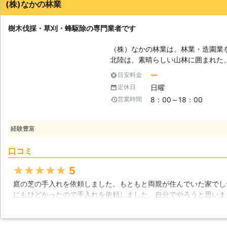
(株)なかの林業
樹木伐採・草刈・蜂駆除の専門業者です
（株）なかの林業は、林業・造園業
北陸は、素晴らしい山林に囲まれた
心に対応させて頂いております。ご
ー
目安料金
ぎてお困りの方からお庭のお手入れ
日曜
定休日
きます。 【大規模な森林整備】 森林の整備はもちろんの事、経営管理は当
8：00～18：00
営業時間
社にお任せください。山林の整備は
で一連の作業で行います。当社は全
て当社で行います。 【お庭のお手入れ】 大きくなって困った屋敷林やお庭
経験豊富
の樹木は伐採のプロにお任せくださ
します。どんな樹木どんな場所でも
口コミ
す。伐採はもちろんの事、枝打ちや
作業を致します。お庭や広い敷地の
★★★★★
5
蜂の駆除も行っていますので何なりとお申し
庭の芝の手入れを依頼しました。もともと両親が住んでいた家でし
要性】 お庭をお持ちの多くの方が
にもひどかったので手入れを依頼しました。自分でやろうと思いま
す。しかし現実には日々の生活が忙
芝を素人ではどうすることもできずに依頼をすることにしました。
雑草がたくさん生えてしまい困って
が、今後の手入れがしやすいようにしっかりとしたメンテナンスを
でしょう。雑草を放置しておくと害
います。お貸しした方にもとても喜んでいただけました。