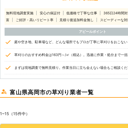
無料現地調査実施
安心の保証付
低価格で丁寧な仕事
365日24時間
富
ご好評・高いリピート率
見積り後追加料金無し
スピーディーな対
アピールポイント
庭や空き地、駐車場など、どんな場所でもプロが丁寧に草刈りをおこない
草刈りのおすすめ料金は163円～/㎡（税込）。迅速に作業・処分まで一
まずは現地調査で無料見積り。作業当日に立ち会えない場合もご相談くだ
富山県高岡市の草刈り業者一覧
1~15（15件中）