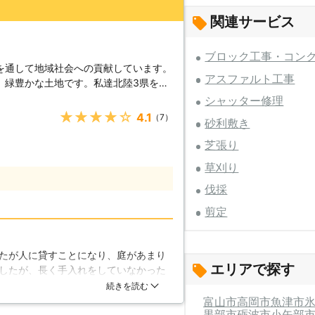
関連サービス
ブロック工事・コン
を通して地域社会への貢献しています。
アスファルト工事
、緑豊かな土地です。私達北陸3県を中
所有されている森林や竹林が混み合いす
シャッター修理
をご希望の方まで、幅広く対応させて頂
★★★★★
4.1
（7）
砂利敷き
重機を用いて作業道開設から樹木搬出ま
芝張り
てそろえてますの下請け業者を使わず全
草刈り
い。安全・安心・スピーディーに対応致
伐採
安全に作業し伐採から処分まで行いま
剪定
高所剪定などお客様のニーズに合わせた
草刈りや芝刈りなどもお任せください。
付けください。 【草刈りの必
たが人に貸すことになり、庭があまり
、お庭に対する理想をお持ちだと思いま
エリアで探す
したが、長く手入れをしていなかった
しすぎて満足にお庭の手入れができず、
確かに安い金額ではありませんでした
続きを読む
いる、という方もたくさんいらっしゃる
していただいたので、とても満足して
富山市
高岡市
魚津市
虫が大量発生する危険性があるなど、良
黒部市
砺波市
小矢部