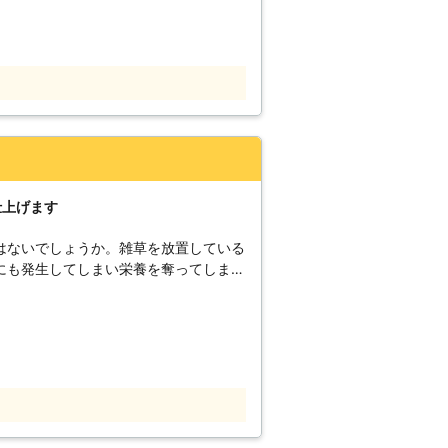
応します！とくに広い土地だとご自分で
るほか、刈った草の収集・ゴミ処分まで
間をかけることなく雑草をスッキリでき
などを取り除く森林整備作業も承ってい
用できるよう草刈りでサポートします！
ご依頼くださいませ。
仕上げます
はないでしょうか。雑草を放置している
にも発生してしまい栄養を奪ってしまう
ことがあります。 そのほかにもアレル
、害虫の発生の可能性もあるのです。
とは景観の美しさを保つことにもつなが
りのご依頼は私どもにお任せください。
り機、除草剤といった作業でお客様の庭
。