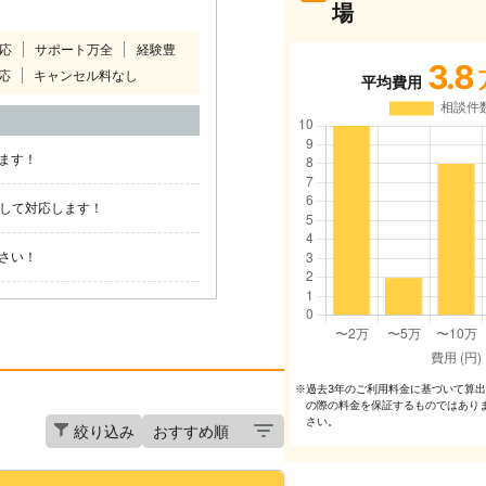
場
対応
サポート万全
経験豊
3.8
応
キャンセル料なし
平均費用
ます！
括して対応します！
さい！
過去3年のご利⽤料⾦に基づいて算
※
の際の料⾦を保証するものではあり
さい。
絞り込み