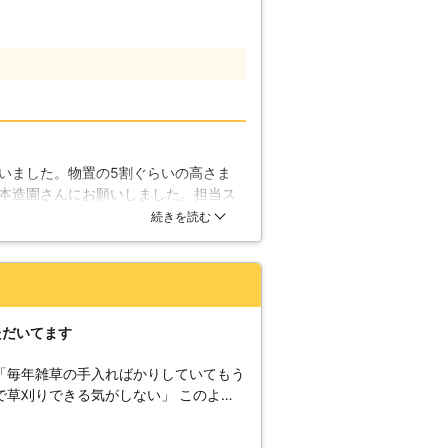
大きな負担がのしかかってきてしまいま
はないので、草刈りと芝刈りは当社にお
がある作業と言えます。例えば、草刈り
せるだけで、簡単に草や芝を刈ることが
が出る」という欠点があります。刃のス
、音を静かに出す種類もありますが、そ
ません。それに、住民の中には、静かな
いました。物置の5割ぐらいの高さま
当社が責任を負いま
本造園さんにお願いしました。担当ス
の責任を負います。お客様は草刈り、芝
では雲泥の差だなと感じました。仕上
続きを読む
ればそれで大丈夫です。周囲に気を配る
たので助かりました。
園(株)」なのです！
ただいてます
「毎年雑草の手入ればかりしていてもう
りできる気がしない」 このよう
！草刈りは時間と体力の必要な作業で
で手際よくおこない、機械が入らない場