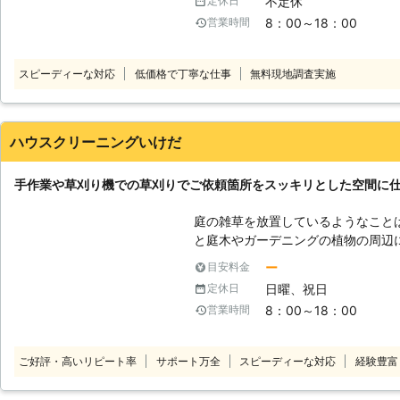
不定休
定休日
所は手作業にするなど臨機応変に対
8：00～18：00
営業時間
やるのは大変です。当店では草を刈
一通り引き受けるので、お客様に手
ますよ。 通常の草刈りのほか、森林の下刈りや除伐など、入り組んだ場所
スピーディーな対応
低価格で丁寧な仕事
無料現地調査実施
で樹木の生育の妨げになる草やシダ
ます。 お客様の管理する土地を活
草刈り業者をお探しなら、お気軽に
ハウスクリーニングいけだ
手作業や草刈り機での草刈りでご依頼箇所をスッキリとした空間に
庭の雑草を放置しているようなこと
と庭木やガーデニングの植物の周辺
ほか、庭の景観が悪くなってしまう
ー
目安料金
ギー反応の原因となるとされる植物
日曜、祝日
定休日
しっかり手入れのされた庭にするこ
8：00～18：00
営業時間
ります。そのために欠かせない草刈
経験豊富なスタッフが手作業や草刈
をスッキリとした空間にいたします
ご好評・高いリピート率
サポート万全
スピーディーな対応
経験豊富