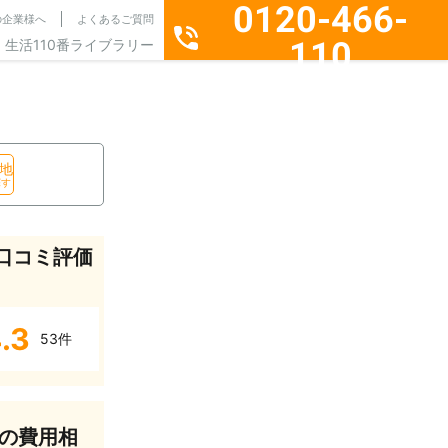
0120-466-
の企業様へ
よくあるご質問
110
生活110番ライブラリー
通話料無料・24時間365日受付
地
探す
口コミ評価
.3
53件
の費用相