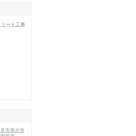
クリート工事
氷見市
滑川市
市
南砺市