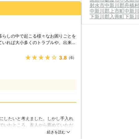
、（株）なかの林業が皆様に代わり草刈
射水市
中新川郡舟橋
中新川郡上市町
中新
下新川郡入善町
下新
暮らしの中で起こる様々なお困りごとを
ていれば大小多くのトラブルや、出来事
ラブル解決のお手伝いをさせていただき
★★★★★
3.8
（6）
仕事ではないでしょうか。特に長く伸び
業では太刀打ちできないものです。そん
刈りですが、慣れない作業と機械を使う
しまったりする場合やケガをされてしま
じたときは無理をせず、草刈りを行う業
と、草がぼうぼうに伸びてしまいます。
くなりますし、もしかすると空き巣など
せん。手入れをしていないと思われてし
にしたいと考えました。しかし手入れ
られつぃまう可能性があるのです。さら
でいたところ、友人から薦めていただ
や動物の住処となってしまうかもしれま
くれ、提示された金額がかなり安かっ
続きを読む
し、やネズミなども糞やダニなどをもっ
作業員さんの対応も非常に気持ちよか