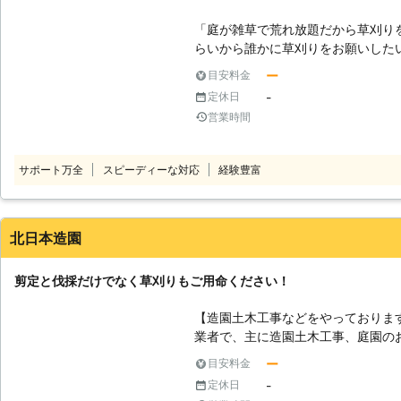
「庭が雑草で荒れ放題だから草刈り
らいから誰かに草刈りをお願いした
は弊社「グッドライフサービス」の
ー
目安料金
弊社「グッドライフサービス」は富
-
定休日
りはもちろん、不用品回収・簡易ハ
営業時間
依頼を承っております。 対応エリ
ーディーにご対応いたします。 草
富な熟練のスタッフがお伺いいたし
サポート万全
スピーディーな対応
経験豊富
ん」として、富山県の地域の皆様が
けるサービスのご提供を心がけてお
っと手伝ってほしいけどどこに頼め
困りごとがございましたら、弊社「
北日本造園
し付けください。
剪定と伐採だけでなく草刈りもご用命ください！
【造園土木工事などをやっております
業者で、主に造園土木工事、庭園の
1年中庭園のお手入れの依頼が途絶え
ー
目安料金
と言うと、剪定や伐採といった作業
-
定休日
刈りも行うことが出来るのです。草