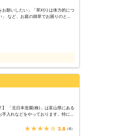
をお願いしたい」「草刈りは体力的につ
い」 など、お庭の雑草でお困りのとき
草刈りサービスをぜひご利用ください。
山県の地域に密着した便利屋です。草刈
ウスクリーニングまで幅広くお客様のご
アの富山県内であれば、可能な限りスピ
刈りにつきましては、経験豊富・実績豊
ます。 弊社では「身近な街の便利屋さ
「依頼してよかった」と ご満足いただ
ります。 また、草刈り以外でも「ちょ
ばいいかわからない」と 思うようなお
グッドライフサービス」に遠慮なくお申
】 「北日本造園(株)」は富山県にある
お手入れなどをやっております。特に、
ることはありません。 庭園のお手入れ
がありますが、当社の場合、草刈りや芝
★★★★★
3.8
（6）
刈りと芝刈りは簡単に見えて難しい作