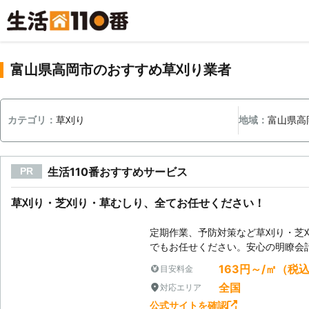
富山県高岡市のおすすめ草刈り業者
カテゴリ：
草刈り
地域：
富山県高
生活110番おすすめサービス
PR
草刈り・芝刈り・草むしり、全てお任せください！
定期作業、予防対策など草刈り・芝
でもお任せください。安心の明瞭会
163円～/㎡（税
目安料金
全国
対応エリア
公式サイトを確認