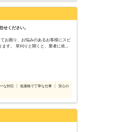
られるのです。
お任せください。
してお困り、お悩みのあるお客様にスピ
ります。 草刈りと聞くと、業者に依頼
もしれませんが、草刈りというのは意外
っかりと補給しないと脱水症状を起こす
作業をして節約をしようと思っていても
がかかってくるなんてことも…。 そ
べて専門の業者である草刈り110番に
ーな対応
低価格で丁寧な仕事
安心の
まいでも全力でサポートいたします。
く稼働していますので、急なご依頼にも
経験豊富な現地スタッフが、近隣のご迷
提供しておりますので、ご安心くださ
らどのような場所にも駆け付けます！