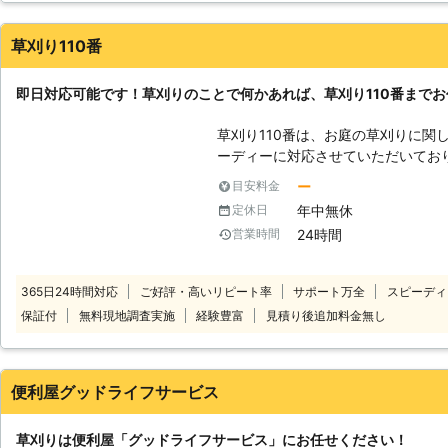
て不衛生になってしまうことも考え
ったので、依頼して本当に良かったです。
草刈り110番
富山県
中新川郡立山町
2016年12月25日
即日対応可能です！草刈りのことで何かあれば、草刈り110番まで
草刈り110番は、お庭の草刈りに関
ーディーに対応させていただいてお
するまでもない、と思う方もいるか
ー
目安料金
にも重労働です。 特に夏場などの暑い時期は、個人で行う草刈りは辛い作
年中無休
定休日
業になることでしょう。 水分をし
24時間
営業時間
危険性があります。せっかく自分で
体調を崩していまい余計に時間とお金
うならないためには、面倒な作業はす
365日24時間対応
ご好評・高いリピート率
サポート万全
スピーディ
お任せください。 草刈り110番は、日本全国に数多くの加盟店を提携してお
保証付
無料現地調査実施
経験豊富
見積り後追加料金無し
りますので、どのような地域にお住
当然、24時間365日、休むことな
迅速に対応させていただきます。 
惑にならないよう安全第一に作業を
便利屋グッドライフサービス
い。 空地やお庭はもとより、駐車場やゴルフ場、別荘、マンション、墓
地、工場周り等、草刈りをご希望な
草刈りは便利屋「グッドライフサービス」にお任せください！