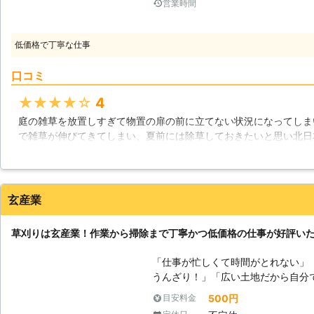
営業時間
業。特に、体力がない方がやると、
す。無理に体を痛めてまでやる必要
任せいただきたいと思います。 【周りに気を遣う作業でもあります】 草刈
低価格で丁寧な仕事
りと芝刈りは、周囲に気を遣う必要
機と芝刈り機。これらはただ作動さ
口コミ
出来る優れものです。しかし、「音
ピードはとても速いです。最近では
★★★★★
4
れでも音が出ることに変わりはあり
庭の雑草を放置しすぎて物置の扉の前に立てない状況になってしま
音でも神経質な方がいる可能性が考えられます。 【
で雑草が伸びてきてしまい、夏前には除草しておきたいと思い北日
す】 当社はお客様の代わりに全て
タッフの人の仕事がとても早く、専門の方の草取りと自分の草取り
刈りが完了するまでお待ちいただけ
がりもとても綺麗で物置の前がすっきりして開けられるようになっ
ことが出来る業者、それが「北日本造
富山県
氷見市
2016年11月30日
玄産業
草刈りは玄産業！作業から掃除まで丁寧かつ低価格の仕事が好評い
「仕事が忙しくて時間がとれない」
うんざり！」「広い土地だから自分で草刈
なときには玄産業にお任せください
500円
目安料金
す。お客様にかわって草刈りは機械