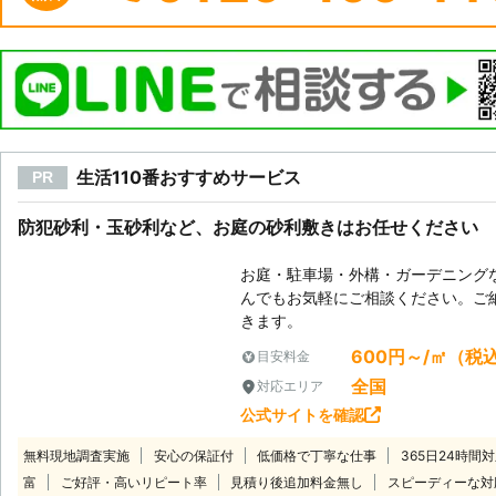
生活110番おすすめサービス
PR
防犯砂利・玉砂利など、お庭の砂利敷きはお任せください
お庭・駐車場・外構・ガーデニング
んでもお気軽にご相談ください。ご
きます。
600円～/㎡（税
目安料金
全国
対応エリア
公式サイトを確認
無料現地調査実施
安心の保証付
低価格で丁寧な仕事
365日24時間
富
ご好評・高いリピート率
見積り後追加料金無し
スピーディーな対