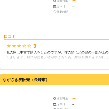
ー
目安料金
-
定休日
営業時間
口コミ
★★★★★
3
私の家は中古で購入をしたのですが、猫の額ほどの庭の一部が土の
しまいます。雑草が茂ると蚊が増えるため、雑草を抜きますがしつ
敷いてその上から砂利を敷くように業者さんに依頼しました。業者
くれて助かりました。
長崎県
佐世保市
2016年10月18日
ながさき炭販売（長崎市）
ー
目安料金
-
定休日