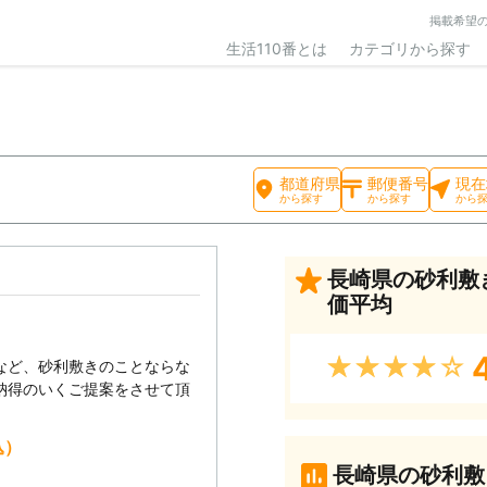
掲載希望
生活110番とは
カテゴリから探す
都道府県
郵便番号
現在
から探す
から探す
から
長崎県の砂利敷
価平均
★★★★★
など、砂利敷きのことならな
納得のいくご提案をさせて頂
込）
長崎県の砂利敷