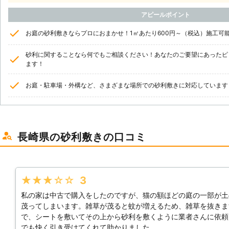
アピールポイント
お庭の砂利敷きならプロにおまかせ！1㎡あたり600円～（税込）施工可
砂利に関することなら何でもご相談ください！あなたのご要望にあったピ
ます！
お庭・駐車場・外構など、さまざまな場所での砂利敷きに対応しています
長崎県の砂利敷きの口コミ
★★★★★
3
私の家は中古で購入をしたのですが、猫の額ほどの庭の一部が土
茂ってしまいます。雑草が茂ると蚊が増えるため、雑草を抜きま
で、シートを敷いてその上から砂利を敷くように業者さんに依頼
でも快く引き受けてくれて助かりました。