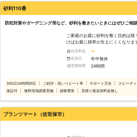
砂利110番
防犯対策やガーデニング用など、砂利を敷きたいときにはぜひご相
ご家庭のお庭に砂利を敷く目的は様々なものが
けばお庭に雑草が生えにくくなりま
犯対策のために砂利を敷く方もいま
ー
目安料金
る目的で砂利を敷きたい方もいらっしゃいます。 この
年中無休
定休日
そったピッタリの砂利敷きを「砂利110
24時間
営業時間
敷くことで様々なメリットが生まれ
境を作ることにつながります。 まずはお電話で「砂利110番」にご相談くだ
さい。24時間365日ご相談を受け付けています。 
365日24時間対応
ご好評・高いリピート率
サポート万全
スピーディ
料！砂利のことならなんでもご相談
保証付
無料現地調査実施
経験豊富
見積り後追加料金無し
しております。 ※対応エリア・現場状況により、事前にお客様にご確認した
うえで調査・見積もりに費用をいた
プランツマート（佐世保市）