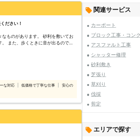
関連サービス
談ください！
カーポート
ブロック工事・コン
あります。 砂利を敷いてお
す。 また、歩くときに音が出るので防
アスファルト工事
す。 お庭や外構などの見栄えをよくす
シャッター修理
ように様々な目的に
番」ではご提案しています。 砂利を
砂利敷き
、私たちにとって過ごしやすく安全な環
芝張り
ご相談、見積もりは無
草刈り
ーな対応
低価格で丁寧な仕事
安心の
ください。 皆様からのご連絡をお待ち
伐採
だく場合がございます
剪定
エリアで探す