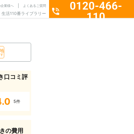
0120-466-
の企業様へ
よくあるご質問
110
生活110番ライブラリー
通話料無料・24時間365日受付
地
探す
き口コミ評
4.0
5件
きの費用