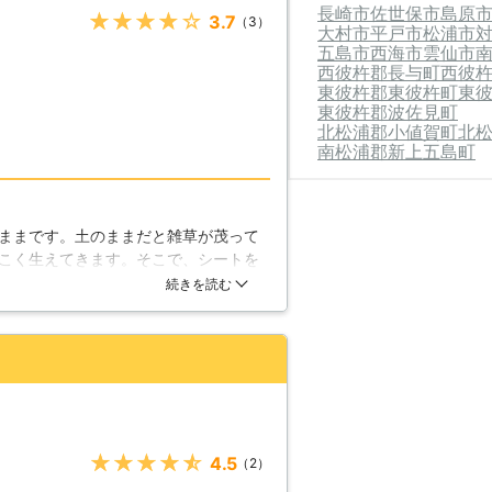
長崎市
佐世保市
島原
★★★★★
3.7
（3）
大村市
平戸市
松浦市
五島市
西海市
雲仙市
西彼杵郡長与町
西彼
東彼杵郡東彼杵町
東
東彼杵郡波佐見町
北松浦郡小値賀町
北
南松浦郡新上五島町
ままです。土のままだと雑草が茂って
こく生えてきます。そこで、シートを
さんは小さい面積でも快く引き受けて
続きを読む
★★★★★
4.5
（2）