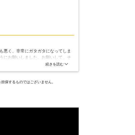
も悪く、非常にガタガタになってしま
うにお願いしました。お願いして、そ
います。迅速、丁寧な作業に感心しま
続きを読む
を担保するものではございません。