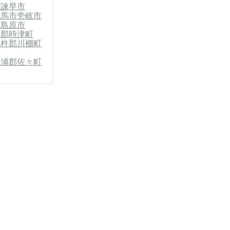
市
諫早市
対馬市
壱岐市
南島原市
杵郡時津町
彼杵郡川棚町
松浦郡佐々町