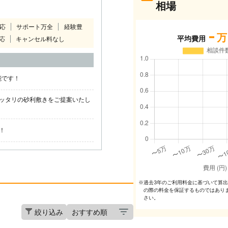
相場
対応
サポート万全
経験豊
-
万
平均費用
応
キャンセル料なし
能です！
ッタリの砂利敷きをご提案いたし
！
過去3年のご利⽤料⾦に基づいて算
※
の際の料⾦を保証するものではあり
さい。
絞り込み