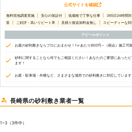
公式サイトを確認
無料現地調査実施
安心の保証付
低価格で丁寧な仕事
365日24時間
富
ご好評・高いリピート率
見積り後追加料金無し
スピーディーな対
アピールポイント
お庭の砂利敷きならプロにおまかせ！1㎡あたり600円～（税込）施工可
砂利に関することなら何でもご相談ください！あなたのご要望にあったピ
ます！
お庭・駐車場・外構など、さまざまな場所での砂利敷きに対応しています
長崎県の砂利敷き業者一覧
1~3（3件中）