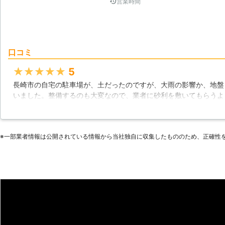
営業時間
口コミ
★★★★★
5
長崎市の自宅の駐車場が、土だったのですが、大雨の影響か、地盤
いました。整備するのも大変なので、業者に砂利を敷いてもらうよ
の日のうちに作業をして頂き、仕上がりもとてもキレイで満足して
した。料金も安くとても良かったです。
長崎県
長崎市
2016年12月26日
※⼀部業者情報は公開されている情報から当社独⾃に収集したもののため、正確性