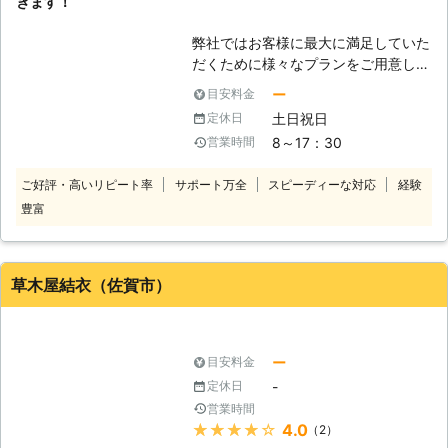
きます！
りは無料！砂利のことならなんでもご
相談ください。 皆様からのご連絡を
弊社ではお客様に最大に満足していた
お待ちしております。 ※対応エリア・
だくために様々なプランをご用意して
現場状況により、事前にお客様にご確
おり、サービスなども工夫を凝らして
認したうえで調査・見積もりに費用を
ー
目安料金
提案しております。エクステリアの工
いただく場合がございます
土日祝日
定休日
事に際しても時期を考慮しながら相談
8～17：30
営業時間
に乗っていくため、最終的に気持ちよ
く工事の計画が進行していくことにな
ご好評・高いリピート率
サポート万全
スピーディーな対応
経験
ります。エクステリアに関してお悩み
豊富
であるならば、最適の価格でプランを
用意しておりますので、悩んでいる方
はどうぞお気軽にご相談ください。
他にも外装工事につきまして砂利敷き
草木屋結衣（佐賀市）
がありますが、砂利敷きというのは家
庭の彩を確実に加えるものなので、弊
社の売りであるこのサービスにつきま
しては必ず施工いたします。
ー
目安料金
-
定休日
営業時間
★★★★★
4.0
（2）