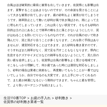
台風はほぼ確実的に吸収に被害を出していきます。佐賀県にも影響は出
ます。直撃することはあまりないのですが、その余波を受けることによ
って大きな被害が出てしまいます。庭の砂利もよく被害が出てしまうそ
うです。雑草防止として敷いた砂利が風で吹き飛ばされ、雨によって土
に埋もれてしまっています。これは良くない状況です。そもそも砂利の
目的は土の上にあることで雑草の種を土に落とさないようにしたり、泥
がはねることを防いだりというものなのです。それが台風のせいで吹き
飛んだり、泥と混ざり合うことが多くなります。これを防ぐ手段はあり
ませんが、適宜対応することはできます。また砂利を敷き直すのです。
そうすればまた雑草がなく、泥で足を汚すこともなくなります。県内に
生息するナズナやイヌビエなどの雑草を生えないようにして、見た目の
良い庭を追求しましょう。佐賀県は台風の影響をよく受ける地域です。
そこをしっかり理解して、何か庭であった時には適切な対応をしましょ
う。砂利の場合は業者に依頼をし、再度敷いてもらうことが一番ではな
いでしょうか。自分でやるのも大変です。また上手にやってくれるの
で、また庭が綺麗になるという期待ができます。ちゃんと庭を管理し
て、より良いガーデニングを続けましょう。
生活110番TOP
お庭の手入れ
砂利敷き
佐賀県の砂利敷き業者一覧