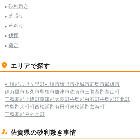
砂利敷き
芝張り
草刈り
伐採
剪定
エリアで探す
神埼郡吉野ヶ里町
神埼市
嬉野市
小城市
鹿島市
武雄市
伊万里市
多久市
鳥栖市
唐津市
佐賀市
三養基郡基山町
三養基郡上峰町
藤津郡太良町
杵島郡白石町
杵島郡江北町
杵島郡大町町
西松浦郡有田町
東松浦郡玄海町
三養基郡みやき町
佐賀県の砂利敷き事情