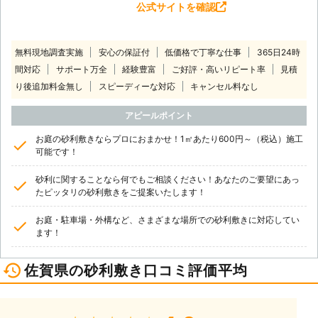
公式サイトを確認
無料現地調査実施
安心の保証付
低価格で丁寧な仕事
365日24時
間対応
サポート万全
経験豊富
ご好評・高いリピート率
見積
り後追加料金無し
スピーディーな対応
キャンセル料なし
アピールポイント
お庭の砂利敷きならプロにおまかせ！1㎡あたり600円～（税込）施工
可能です！
砂利に関することなら何でもご相談ください！あなたのご要望にあっ
たピッタリの砂利敷きをご提案いたします！
お庭・駐車場・外構など、さまざまな場所での砂利敷きに対応してい
ます！
佐賀県の砂利敷き口コミ評価平均