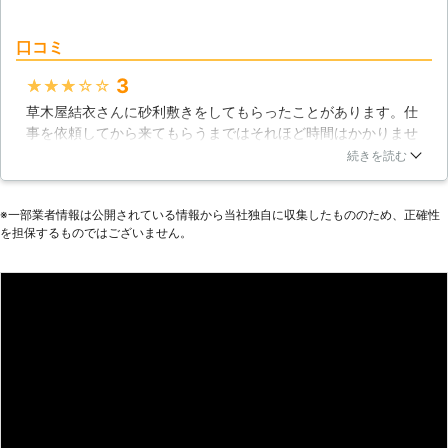
口コミ
3
★★★★★
草木屋結衣さんに砂利敷きをしてもらったことがあります。仕
事を依頼してから来てもらうまではそれほど時間はかかりませ
んでした。そして作業自体も丁寧な仕事をしていると思いまし
続きを読む
た。そうなので仕事を依頼してよかったと感じました。今後も
砂利敷きをしてもらいたい時には仕事を依頼すると思います。
※⼀部業者情報は公開されている情報から当社独⾃に収集したもののため、正確性
今回は満足の仕事ぶりでした。
を担保するものではございません。
佐賀県
佐賀市
2016年11月17日