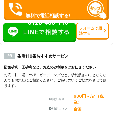
無料で電話相談する!
0120-466-110
フォーム
で
相
談
する
生活110番おすすめサービス
PR
防犯砂利・玉砂利など、お庭の砂利敷きはお任せください
お庭・駐車場・外構・ガーデニングなど、砂利敷きのことならな
んでもお気軽にご相談ください。ご納得のいくご提案をさせて頂
きます。
600円～/㎡（税
目安料金
込）
全国
対応エリア