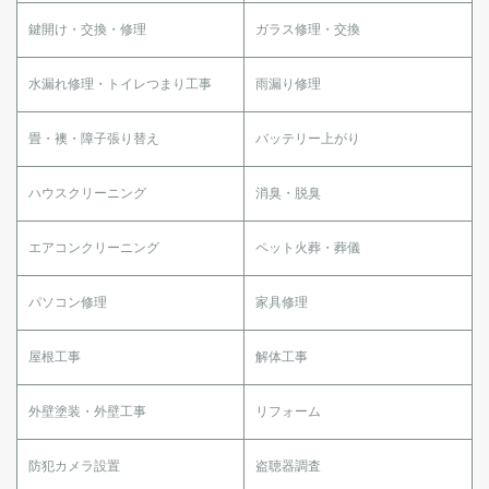
鍵開け・交換・修理
ガラス修理・交換
水漏れ修理・トイレつまり工事
雨漏り修理
畳・襖・障子張り替え
バッテリー上がり
ハウスクリーニング
消臭・脱臭
エアコンクリーニング
ペット火葬・葬儀
パソコン修理
家具修理
屋根工事
解体工事
外壁塗装・外壁工事
リフォーム
防犯カメラ設置
盗聴器調査