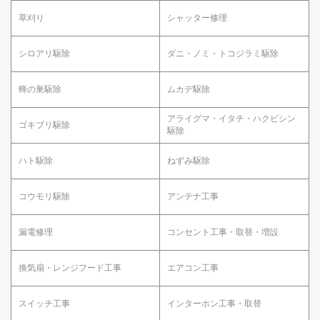
草刈り
シャッター修理
シロアリ駆除
ダニ・ノミ・トコジラミ駆除
蜂の巣駆除
ムカデ駆除
アライグマ・イタチ・ハクビシン
ゴキブリ駆除
駆除
ハト駆除
ねずみ駆除
コウモリ駆除
アンテナ工事
漏電修理
コンセント工事・取替・増設
換気扇・レンジフード工事
エアコン工事
スイッチ工事
インターホン工事・取替