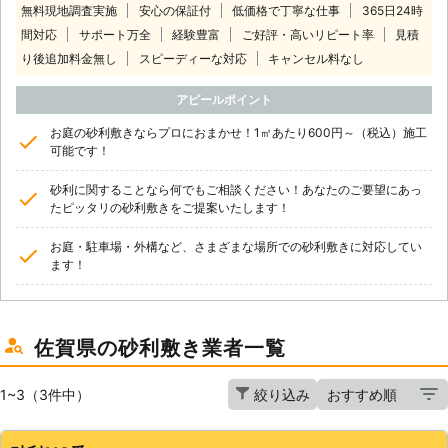
無料現地調査実施
安心の保証付
低価格で丁寧な仕事
365日24時
間対応
サポート万全
経験豊富
ご好評・高いリピート率
見積
り後追加料金無し
スピーディーな対応
キャンセル料なし
アピールポイント
お庭の砂利敷きならプロにおまかせ！1㎡あたり600円～（税込）施工
可能です！
砂利に関することなら何でもご相談ください！あなたのご要望にあっ
たピッタリの砂利敷きをご提案いたします！
お庭・駐車場・外構など、さまざまな場所での砂利敷きに対応してい
ます！
佐賀県の砂利敷き業者一覧
1~3（3件中）
絞り込み