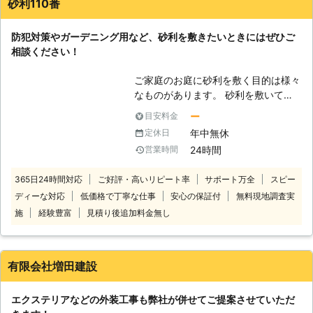
砂利110番
防犯対策やガーデニング用など、砂利を敷きたいときにはぜひご
相談ください！
ご家庭のお庭に砂利を敷く目的は様々
なものがあります。 砂利を敷いてお
けばお庭に雑草が生えにくくなりま
ー
目安料金
す。 また、歩くときに音が出るので
年中無休
定休日
防犯対策のために砂利を敷く方もいま
24時間
営業時間
す。 お庭や外構などの見栄えをよく
する目的で砂利を敷きたい方もいらっ
365日24時間対応
ご好評・高いリピート率
サポート万全
スピー
しゃいます。 このように様々な目的
ディーな対応
低価格で丁寧な仕事
安心の保証付
無料現地調査実
にそったピッタリの砂利敷きを「砂利
110番」ではご提案しています。 砂利
施
経験豊富
見積り後追加料金無し
を敷くことで様々なメリットが生ま
れ、私たちにとって過ごしやすく安全
な環境を作ることにつながります。
有限会社増田建設
まずはお電話で「砂利110番」にご相
談ください。24時間365日ご相談を
エクステリアなどの外装工事も弊社が併せてご提案させていただ
受け付けています。 ご相談、見積も