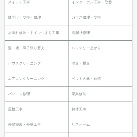
スイッチ工事
インターホン工事・取替
鍵開け・交換・修理
ガラス修理・交換
水漏れ修理・トイレつまり工事
雨漏り修理
畳・襖・障子張り替え
バッテリー上がり
ハウスクリーニング
消臭・脱臭
エアコンクリーニング
ペット火葬・葬儀
パソコン修理
家具修理
屋根工事
解体工事
外壁塗装・外壁工事
リフォーム