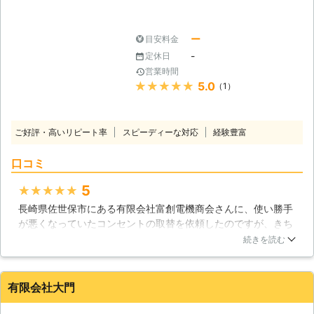
整えるのが効果的です。弊社ではコン
セントの増設や取替の工事を行ってお
りますので、どうぞお気軽にご連絡く
ー
目安料金
ださい。親切丁寧にご対応いたしま
-
定休日
す。
営業時間
★★★★★
5.0
（1）
ご好評・高いリピート率
スピーディーな対応
経験豊富
口コミ
5
★★★★★
長崎県佐世保市にある有限会社富創電機商会さんに、使い勝手
が悪くなっていたコンセントの取替を依頼したのですが、きち
んとコンセントの状態を確認して、的確な対応でコンセントを
続きを読む
取替えてくれたので助かりました。コンセントを取替えてくれ
た方は、本当に技術力の高い方で、しっかりと細かい部分にも
こだわって作業してくれました。
有限会社大門
長崎県
佐世保市
2016年10月16日