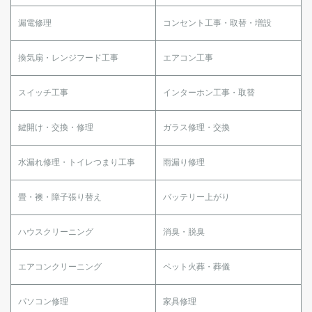
漏電修理
コンセント工事・取替・増設
換気扇・レンジフード工事
エアコン工事
スイッチ工事
インターホン工事・取替
鍵開け・交換・修理
ガラス修理・交換
水漏れ修理・トイレつまり工事
雨漏り修理
畳・襖・障子張り替え
バッテリー上がり
ハウスクリーニング
消臭・脱臭
エアコンクリーニング
ペット火葬・葬儀
パソコン修理
家具修理