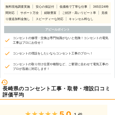
無料現地調査実施
安心の保証付
低価格で丁寧な仕事
365日24時
間対応
サポート万全
経験豊富
ご好評・高いリピート率
見積
り後追加料金無し
スピーディーな対応
キャンセル料なし
アピールポイント
コンセントの修理・交換は専門知識がないと危険！コンセントの電気
工事はプロにお任せ！
コンセントの増設をしたいならコンセント工事のプロへ！
コンセントの取り付け位置や種類など、ご要望に合わせて電気工事の
プロが迅速に対応します！
長崎県のコンセント工事・取替・増設口コミ
評価平均
5.0
★★★★★
1 件