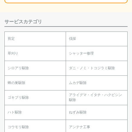
サービスカテゴリ
剪定
伐採
草刈り
シャッター修理
シロアリ駆除
ダニ・ノミ・トコジラミ駆除
蜂の巣駆除
ムカデ駆除
アライグマ・イタチ・ハクビシン
ゴキブリ駆除
駆除
ハト駆除
ねずみ駆除
コウモリ駆除
アンテナ工事