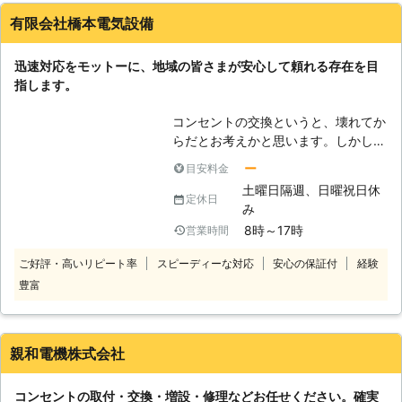
面台、草刈り機ならお庭にという具合
有限会社橋本電気設備
に機器を扱う場所にコンセントがある
のが理想的です。弊社ではお客様がご
迅速対応をモットーに、地域の皆さまが安心して頼れる存在を目
希望なさる場所にコンセント増設を行
指します。
ないますのでご活用ください。
コンセントの交換というと、壊れてか
らだとお考えかと思います。しかし、
出来るだけ早く交換しなければ危険な
ー
目安料金
場合もあります。 コンセントに関す
土曜日隔週、日曜祝日休
るトラブルで最も怖いのは、発火して
定休日
み
大きな火事になることと感電事故で
8時～17時
営業時間
す。 事故が発生する前には、コンセ
ントの穴の周囲が黒く焼けたようにな
ご好評・高いリピート率
スピーディーな対応
安心の保証付
経験
っていたり、カバーが熱の影響でわれ
豊富
ることがあります。家電などのプラグ
を差すとすぐに抜けるほどグラグラし
ていたり、手を近づけるだけで異常な
熱さを感じて触れらないほどになって
親和電機株式会社
しまうと、危険度は非常に高いです。
火災や感電事故が発生する前に、すぐ
コンセントの取付・交換・増設・修理などお任せください。確実