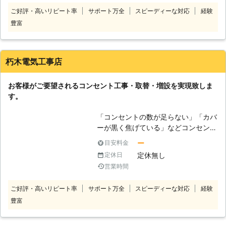
のだろうとコンセントに関して少しで
ご好評・高いリピート率
サポート万全
スピーディーな対応
経験
も不安を感じたら、弊社にお声掛けく
豊富
ださい。コンセント工事・取替・増設
は専門の知識が必要になります。弊社
のスタッフは電気工事に関して知識と
技術と経験があります。安心して弊社
朽木電気工事店
の方へご連絡お願いします。アフター
フォローもしっかりと対応しています
お客様がご要望されるコンセント工事・取替・増設を実現致しま
ので気になる点がありましたらすぐに
す。
お聞きください。
「コンセントの数が足らない」「カバ
ーが黒く焦げている」などコンセント
に関するトラブルでお悩みの方がいら
ー
目安料金
っしゃいましたら、ぜひ弊社をご指名
定休無し
定休日
ください。長崎県対馬市で電気工事を
営業時間
専門に行っており、地域密着型の営業
を心掛けてお客様から頼りにされる会
ご好評・高いリピート率
サポート万全
スピーディーな対応
経験
社を目指し日々精進しております。家
豊富
電製品を快適に使用する条件として、
電源が行動範囲の中にあるかというこ
とになります。ドライヤーだったら洗