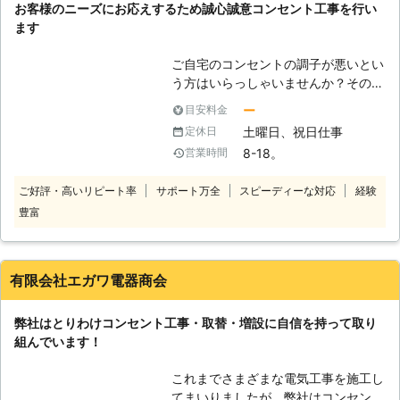
お客様のニーズにお応えするため誠心誠意コンセント工事を行い
ます
ご自宅のコンセントの調子が悪いとい
う方はいらっしゃいませんか？そのま
ま放っておくと、感電や火災などの事
ー
目安料金
故に繋がるかもしれません。また通電
土曜日、祝日仕事
定休日
しなくなって家電製品を使用すること
8-18。
営業時間
が出来なくなる可能性もあります。そ
うしますと日常生活に支障が出ること
ご好評・高いリピート率
サポート万全
スピーディーな対応
経験
もあるため、なるべく早く改善したほ
豊富
うが良いです。弊社はいろんなタイプ
の電気工事をしておりますが、コンセ
ント工事・取替・増設にも素早く対応
させていただくのでご安心ください。
有限会社エガワ電器商会
お手頃価格で施工しますので利用しや
すい上、当社のスタッフは経験が豊富
弊社はとりわけコンセント工事・取替・増設に自信を持って取り
なのでお客様のニーズにしっかりとお
組んでいます！
応えします。
これまでさまざまな電気工事を施工し
てまいりましたが、弊社はコンセント