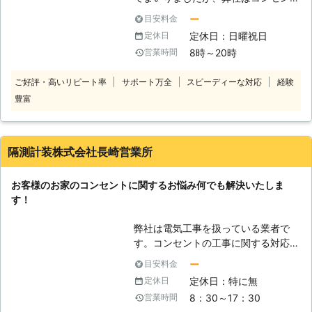
工事・取替・増設に力を注いでいるの
ー
目安料金
で自信をもって作業させていただきま
定休日：日曜祝日
定休日
す。コンセントのことで何かお困りの
8時～20時
営業時間
ことがあれば、お気軽にお電話くださ
い。最近ですと電化製品を使用するこ
ご好評・高いリピート率
サポート万全
スピーディーな対応
経験
とが多く、コンセントが足りなくて悩
豊富
んでいるという方が増えてきていま
す。延長コード等を使用すれば増やす
ことが出来ますが、火災・感電といっ
た事故が起きることもあるので危険で
隔測計装株式会社長崎営業所
す。当社はスピーディーかつお手頃価
格でコンセント工事・取替・増設のご
お客様のお家のコンセントに関するお悩み何でも解決いたしま
依頼を承っているので、お任せくださ
す！
い。すぐにご自宅まで駆けつけます。
弊社は電気工事を扱っている業者で
す。コンセントの工事に関する対応も
可能です。コンセントを増設する事か
ー
目安料金
ら、新しいコンセントに取替等の作業
定休日：特に無
定休日
も可能となっております。コンセント
8：30～17：30
営業時間
を増設したいのだけどどうしたらいい