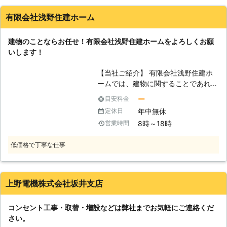
感電の恐れなどもあり、危険がともな
有限会社浅野住建ホーム
いますので、ぜひコンセント110番に
お任せください。 他にも「冷蔵庫に
建物のことならお任せ！有限会社浅野住建ホームをよろしくお願
隠れてコンセントが繋げない」、「高
いします！
い位置にコンセントがあって届かな
い」などの場合はコンセントの移動工
【当社ご紹介】 有限会社浅野住建ホ
事がおすすめです。 お客様が使いや
ームでは、建物に関することであれ
すい位置にコンセントを移動すること
ば、外でも中でも対応させていただき
ができますので、一度ご相談くださ
ー
目安料金
ます。多様な経験、幅広い知識を用い
い。 詳しい工法など、気になること
年中無休
定休日
てお客様のあらゆるニーズにお応え
があればコンセント110番にお電話く
8時～18時
営業時間
し、リフォームなどの実績を活かした
ださい。 24時間365日、受付スタッ
柔軟で臨機応変なサービスをご提供さ
フがお客様のお悩みをお聞きします。
低価格で丁寧な仕事
せていただいております。どのような
お客様にも安心してご利用いただくた
めに、親切丁寧な接客を心掛け、きめ
細かなご説明や最良のプランをご提案
上野電機株式会社坂井支店
いたしますので、お困りごとがござい
ましたらぜひ当社をご利用ください！
コンセント工事・取替・増設などは弊社までお気軽にご連絡くだ
【コンセントのお悩み】 リフォーム
さい。
や塗装といった作業でご家庭を一新さ