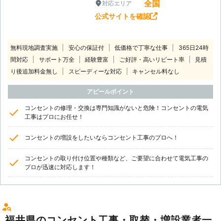
全国
対応エリア
公式サイトを確認
無料現地調査実施
安心の保証付
低価格で丁寧な仕事
365日24時
間対応
サポート万全
経験豊富
ご好評・高いリピート率
見積
り後追加料金無し
スピーディーな対応
キャンセル料なし
アピールポイント
コンセントの修理・交換は専門知識がないと危険！コンセントの電気
工事はプロにお任せ！
コンセントの増設をしたいならコンセント工事のプロへ！
コンセントの取り付け位置や種類など、ご要望に合わせて電気工事の
プロが迅速に対応します！
福井県のコンセント工事・取替・増設業者一