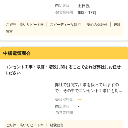
焼け焦げているように見える、コンセ
土日祝
定休日
ントのパネルが割れているなどの異常
9時～17時
営業時間
が見られたら直ちに取替えをおすすめ
します。放っておくと感電事故や漏
ご好評・高いリピート率
スピーディーな対応
安心の保証付
経験
電、ショートによる発火など火災を引
豊富
き起こすようなトラブルにも発展する
ことがあります。コンセントに異常が
見られた時はご自分で触ろうとせず、
弊社にご連絡ください。弊社はコンセ
中橋電気商会
ント工事・取替・増設のプロです。迅
速にご対応いたします。お客様の安全
コンセント工事・取替・増設に関することであれば弊社にお任せ
な暮らしを誠心誠意サポートします。
ください
お気軽にご相談ください。
弊社では電気工事を扱っていますの
で、その中でコンセント工事にも対応
しております。コンセントの取り付け
ー
目安料金
や交換・増設など、コンセントのこと
-
定休日
であればなんでも受け付けていますの
営業時間
で、お悩みがございましたらお気軽に
ご相談ください。電気工事の知識や経
ご好評・高いリピート率
経験豊富
験が豊富なスタッフが作業しますの