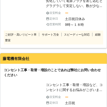
劣化していて電源プラグを差し込むと
グラグラして安定しない、数が少なく
て設置場所も悪いので電源タップやタ
ー
目安料金
コ足配線や延長コードを多用しなけれ
土日祝日休み
定休日
ばならない、電気の使用の偏りがあり
9時～１８時
営業時間
ブレーカーがすぐに落ちてしまうなど
のコンセントに関するお悩みごとやお
ご好評・高いリピート率
サポート万全
スピーディーな対応
経験
困りごとがあるというご家庭は多いの
豊富
ではないでしょうか。延長コードは転
倒の原因になりますし、タコ足配線は
火災の原因になります。安全性や利便
性や快適性を高めるためには、コンセ
藤電機有限会社
ントを増設するのがベストな方法で
す。弊社では増設や取付などのコンセ
コンセント工事・取替・増設のことであれば弊社にお問い合わせ
ントの工事を行っております。どうぞ
ください
お気軽にご連絡ください。
コンセント工事・取替・増設など、コ
ンセントに関するお悩みがございまし
たらなんでも対応いたしますので、弊
ー
目安料金
社にご相談ください。小さなものから
土日祝
定休日
大きなものまで受け付けておりますの