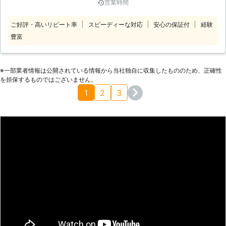
営業時間
る場合が非常に多く見られます。こう
した挿しっぱなしのコンセントの場合
ご好評・高いリピート率
スピーディーな対応
安心の保証付
経験
には、ホコリが積もって発熱し火災の
豊富
原因ともなりますので注意が必要で
す。特に家具の裏にある場合などはほ
とんど目に触れることもないので、い
つの間にか発熱が進んでいることもあ
※⼀部業者情報は公開されている情報から当社独⾃に収集したもののため、正確性
りえます。このような危険を回避する
を担保するものではございません。
ためにトラッキングという機能が付い
1
2
3
たコンセントもあります。火災の心配
を未然に防ぐこの大事な機能につい
て、詳しくお知りになりたい方はコン
セント工事・取替・増設専門の弊社ま
でお問い合わせください。