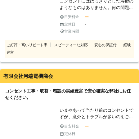
コンセントにははっきりとした寿命の
ようなものはありません。何の問題も
なく何十年も使える事も珍しくなく、
ー
目安料金
当然のことのように感じますが。実は
-
定休日
それほど安心して良いというわけでも
営業時間
ありません。コンセント内部で接触不
良が起こり、発熱して発火するケース
ご好評・高いリピート率
スピーディーな対応
安心の保証付
経験
もあるからです。コンセントがおかし
豊富
いと気づいたらすぐに使用を止めて、
弊社へご連絡ください。コンセント工
事は感電や漏電の可能性があり、危険
な工事です。決してご自分ではしない
有限会社河端電機商会
で、電気工事業者におまかせて下さ
い。弊社は、コンセント工事・取替・
コンセント工事・取替・増設の実績豊富で安心確実な弊社にお任
増設の経験が豊富です。配線状態を確
せください。
認して、安全に適切に工事を行いま
す。
いまやあって当たり前のコンセントで
すが、意外とトラブルが多いのをご存
知の方は少ないです。コンセントは電
ー
目安料金
気を流す配線が外に出て行く部分です
-
定休日
が、一度挿すと挿しっぱなしにしてい