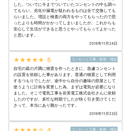
した。ついでに今までついていたコンセントの中も調べ
てもらい、劣化や漏電が疑われるものは全て交換しても
らいました。増設と検査の両方をやってもらったので思
ったよりも時間がかかってしまいましたが、これからも
安心して生活ができると思うとやってもらってよかった
と思います。
2016年11月24日
★★★★★
5
コンセント工事・取替・増設
自宅の庭の片隅に物置を作ったときに、急遽コンセント
の設置を依頼した事があります。普通の物置として利用
するつもりでしたが、途中から自分の趣味の部屋として
使うように計画を変更した為、まずは電気が必要になり
ました。そこで電気工事を岩美電工株式会社さんに依頼
したのですが、多忙な時期でしたが快く引き受けてくだ
さって、本当にあり難かったです。
2016年11月23日
★★★★★
4
コンセント工事・取替・増設