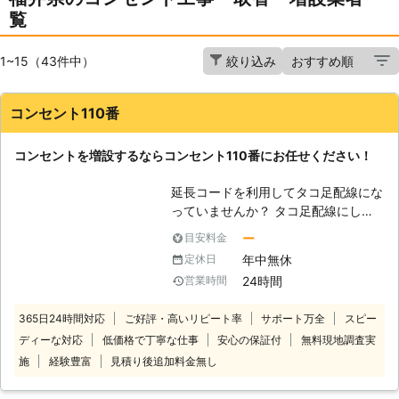
覧
1~15（43件中）
絞り込み
コンセント110番
コンセントを増設するならコンセント110番にお任せください！
延長コードを利用してタコ足配線にな
っていませんか？ タコ足配線にして
いると火災が発生する原因になること
ー
目安料金
も。 トラブルに繋げないためにも、
年中無休
定休日
コンセントが足りていないと感じたら
24時間
営業時間
増設することをおすすめいたします。
コンセント110番ではコンセントの増
365日24時間対応
ご好評・高いリピート率
サポート万全
スピー
設工事を承っております。 また、古
ディーな対応
低価格で丁寧な仕事
安心の保証付
無料現地調査実
くなったコンセントの交換もいたしま
す。 グラグラして外れそうなものを
施
経験豊富
見積り後追加料金無し
放置しているとショートや放電などが
発生する恐れが。 ご自分での修理は