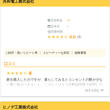
共和電工株式会社
たが、これからも安心して生活ができると思うとやってもらっ
てよかったと思います。
福井県
福井市
2016年11月24日
ー
目安料金
-
定休日
営業時間
★★★★★
4.0
（2）
ご好評・高いリピート率
スピーディーな対応
経験豊富
口コミ
4
★★★★★
家を購入したのですが、暮らしてみるとコンセントの数が少な
い事に気がつきました。しばらくはタコ足配線状態で使用して
いたのですが、子供もまだ小さかっため触ったら危険だと思
続きを読む
い、思い切って増設する事にしました。家からも近かった業者
の方に来てもらう事になり、コンセントを増設したい場所を見
てもらいました。無事その場所に増設することができ、現在で
ヒノデ工業株式会社