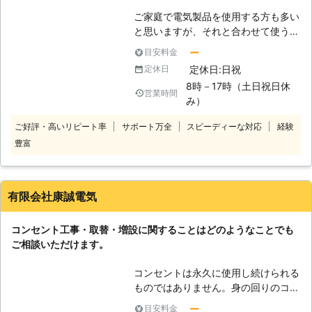
れる際に、古くなったコンセントは目
ご家庭で電気製品を使用する方も多い
立ってしまうものです。また、劣化し
と思いますが、それと合わせて使うの
たコンセントはトラブルになりやす
がコンセントです。製品に電力を供給
く、発火する恐れもあり大変危険で
ー
目安料金
するためには必要不可欠なもので、し
す。当社にご相談いただければ、ご利
定休日:日祝
定休日
っかりと設備を整えておくことが大切
用状況やご要望からコンセント増設や
8時－17時（土日祝日休
になります。ですが元から設置されて
営業時間
交換といった対応をさせていただきま
み）
いるコンセントの位置だと、お客様の
すので、何なりとお申し付けくださ
生活スタイルに合わないことも考えら
い。 【放っておくとこんなことに】
ご好評・高いリピート率
サポート万全
スピーディーな対応
経験
れます。延長ケーブルで無理に使いや
物を長く大切に使うことは非常に良い
豊富
すくしようとしても、やはり製品によ
ことではありますが、コンセントには
っては発火したり漏電しやすいなどの
寿命が存在します。古くなってしまっ
トラブルが発生する可能性は低くあり
たコンセントをそのまま利用してしま
ません。もしコンセントのことでお困
有限会社康誠電気
うと、発火してしまうことがあり、コ
りなら、弊社へお気軽にご相談くださ
ンセント周辺が溶けてしまうことがあ
い。専門スタッフが、しっかりサポー
ります。もし、ご不在の時に起きてし
コンセント工事・取替・増設に関することはどのようなことでも
トいたします。
まえば火災の原因となりますし、軽度
ご相談いただけます。
の発火であっても、電化製品が使用で
きなくなってしまうこともありますの
コンセントは永久に使用し続けられる
で、定期的な点検を行い、必要であれ
ものではありません。身の回りのコン
ばコンセント交換を行いましょう。
セントに、コンセントの穴付近が黒く
ー
目安料金