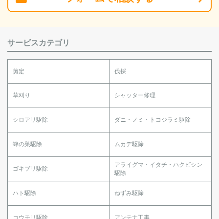
サービスカテゴリ
剪定
伐採
草刈り
シャッター修理
シロアリ駆除
ダニ・ノミ・トコジラミ駆除
蜂の巣駆除
ムカデ駆除
アライグマ・イタチ・ハクビシン
ゴキブリ駆除
駆除
ハト駆除
ねずみ駆除
コウモリ駆除
アンテナ工事