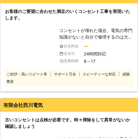
です。リーズナブルな料金でプロの技
術をご利用いただけますので、コンセ
お客様のご要望に合わせた満足のいくコンセント工事を実現いた
ントのお悩みはぜひ弊社にご相談くだ
します。
さい。
コンセントが壊れた場合、電気の専門
知識がないと自分で修理するのは大変
ですし、危険も伴います。こんなとき
ー
目安料金
は、コンセント工事・取替・増設のプ
24時間対応
定休日
ロである天谷電気工事株式会社にお任
8～17
営業時間
せください。弊社ではお客様のご要望
に広く対応させていただいており、ご
ご好評・高いリピート率
サポート万全
スピーディーな対応
経験
相談内容に応じて最適なプランや改善
豊富
策をご提案しております。 作業代金
もお客様のとの綿密な打ち合わせを行
ったうえで最適な価格でお見積もり
し、お客様がご納得の上で工事に入ら
有限会社西川電気
せていただくので、安心してご相談く
ださい。また、お客様のご不明な点に
古いコンセントは点検が必要です。時々掃除をして異常がないか
ついては、工事終了後まで責任をもっ
確認しましょう
てわかりやすくご説明させていただき
ます。