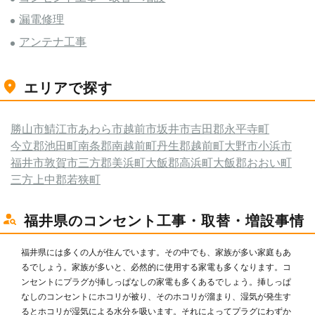
漏電修理
アンテナ工事
エリアで探す
勝山市
鯖江市
あわら市
越前市
坂井市
吉田郡永平寺町
今立郡池田町
南条郡南越前町
丹生郡越前町
大野市
小浜市
福井市
敦賀市
三方郡美浜町
大飯郡高浜町
大飯郡おおい町
三方上中郡若狭町
福井県のコンセント工事・取替・増設事情
福井県には多くの人が住んでいます。その中でも、家族が多い家庭もあ
るでしょう。家族が多いと、必然的に使用する家電も多くなります。コ
ンセントにプラグが挿しっぱなしの家電も多くあるでしょう。挿しっぱ
なしのコンセントにホコリが被り、そのホコリが溜まり、湿気が発生す
るとホコリが湿気による水分を吸います。それによってプラグにわずか