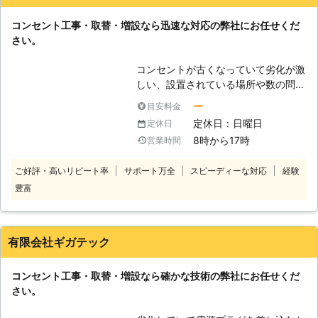
は快適に過ごすことができています。
福井県
大飯郡おおい町
2016年11月24日
コンセント工事・取替・増設なら迅速な対応の弊社にお任せくだ
さい。
コンセントが古くなっていて劣化が激
しい、設置されている場所や数の問題
で延長コードや電源タップやタコ足配
ー
目安料金
線でやり繰りしなければならない、電
定休日：日曜日
定休日
気の使用に偏りが生じていてすぐにブ
8時から17時
営業時間
レーカーが落ちてしまうなどのコンセ
ントに関する悩みがあるという方は多
ご好評・高いリピート率
サポート万全
スピーディーな対応
経験
いのではないでしょうか。タコ足配線
豊富
や古くなったコンセントは火災の原因
にもなりますので、早めに対策を行っ
て環境を整えることが大切です。環境
を整えて安全性や利便性を確保するた
有限会社ギガテック
めには、コンセントの増設や取替が有
効です。弊社では増設や取替などのコ
コンセント工事・取替・増設なら確かな技術の弊社にお任せくだ
ンセント工事を行っておりますので、
さい。
お気軽にご相談ください。