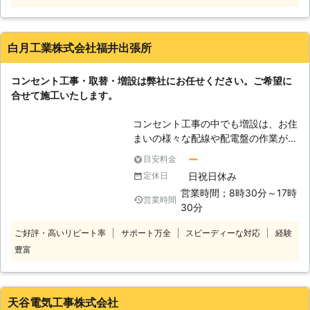
セントの適切な配置場所のご提案も可
能です。また、できるだけスピーディ
ーな対応を心掛けておりますので、お
白月工業株式会社福井出張所
急ぎのときでも便利にご利用いただけ
ます。アフターフォローも万全ですの
コンセント工事・取替・増設は弊社にお任せください。ご希望に
で、弊社の利用が初めての方でも安心
合せて施工いたします。
してお任せできます。
コンセント工事の中でも増設は、お住
まいの様々な配線や配電盤の作業が必
要になりますので、高い技能を持った
ー
目安料金
プロでなければ施工することはできま
日祝日休み
定休日
せん。単に古いコンセントを新しい製
営業時間；8時30分～17時
品に交換するだけに見えるお取替も作
営業時間
30分
業に万が一の不備があった場合、漏電
や感電のほか火災発生のリスクまで生
ご好評・高いリピート率
サポート万全
スピーディーな対応
経験
じてしまいます。コンセント工事・取
豊富
替・増設に豊富な実績を持つ弊社で
は、ベテランスタッフが丁寧で確実な
作業を行いますので、長く安心してお
使いになれるコンセントの設置が可能
天谷電気工事株式会社