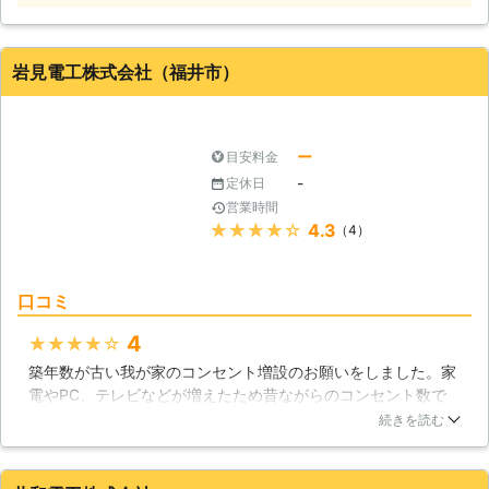
で、お客様のご要望をお聞きしてコン
セントの適切な配置場所のご提案も可
能です。また、できるだけスピーディ
岩見電工株式会社（福井市）
ーな対応を心掛けておりますので、お
急ぎのときでも便利にご利用いただけ
ます。アフターフォローも万全ですの
で、弊社の利用が初めての方でも安心
ー
目安料金
してお任せできます。
-
定休日
営業時間
★★★★★
4.3
（4）
口コミ
4
★★★★★
築年数が古い我が家のコンセント増設のお願いをしました。家
電やPC、テレビなどが増えたため昔ながらのコンセント数で
は足りなくなってしまい、増設に踏み切りました。ついでに今
続きを読む
までついていたコンセントの中も調べてもらい、劣化や漏電が
疑われるものは全て交換してもらいました。増設と検査の両方
をやってもらったので思ったよりも時間がかかってしまいまし