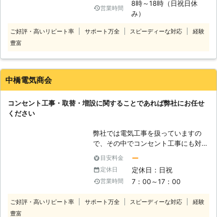
8時～18時（日祝日休
で、コンセント1つの交換や事務所全
営業時間
み）
体のコンセントの設置など、幅広くご
利用いただけます。電気工事のプロが
ご好評・高いリピート率
サポート万全
スピーディーな対応
経験
対応しますので、お客様のご要望に応
豊富
えられます。製品に関する知識もござ
いますので、具体的に交換したいコン
セントが決まっていないときでも、ど
のように改善したいのかお伝えしてい
中橋電気商会
ただければ適している製品のご紹介が
可能です。スピーディーな対応を心掛
コンセント工事・取替・増設に関することであれば弊社にお任せ
けておりますので、工事を検討中なら
ください
ご連絡ください。
弊社では電気工事を扱っていますの
で、その中でコンセント工事にも対応
しております。コンセントの取り付け
ー
目安料金
や交換・増設など、コンセントのこと
定休日：日祝
定休日
であればなんでも受け付けていますの
7：00～17：00
営業時間
で、お悩みがございましたらお気軽に
ご相談ください。電気工事の知識や経
ご好評・高いリピート率
サポート万全
スピーディーな対応
経験
験が豊富なスタッフが作業しますの
豊富
で、お客様のご要望をお聞きしてコン