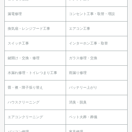
漏電修理
コンセント工事・取替・増設
換気扇・レンジフード工事
エアコン工事
スイッチ工事
インターホン工事・取替
鍵開け・交換・修理
ガラス修理・交換
水漏れ修理・トイレつまり工事
雨漏り修理
畳・襖・障子張り替え
バッテリー上がり
ハウスクリーニング
消臭・脱臭
エアコンクリーニング
ペット火葬・葬儀
パソコン修理
家具修理