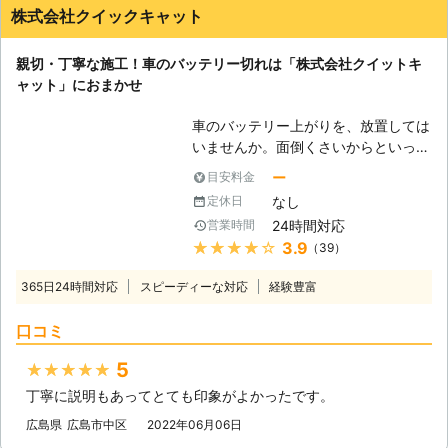
株式会社クイックキャット
親切・丁寧な施工！車のバッテリー切れは「株式会社クイットキ
ャット」におまかせ
車のバッテリー上がりを、放置しては
いませんか。面倒くさいからといって
バッテリー上がりを放置してしまう
ー
目安料金
と、タンク内のガソリンが固まって詰
なし
定休日
まりを引き起こす恐れがあります。そ
24時間対応
営業時間
のため、車のバッテリー上がりはすぐ
★★★★★
3.9
（39）
にでも解消する必要があるのです。
もしも車のバッテリー切れが起きたと
365日24時間対応
スピーディーな対応
経験豊富
きは、「株式会社クイックキャット」
におまかせください！ ●車のバッテ
口コミ
リーが上がるのは充電がなくなったか
ら 車のバッテリーが上がってしまう
5
★★★★★
のは、バッテリー内の充電が無くなっ
丁寧に説明もあってとても印象がよかったです。
てしまったからです。車のエンジンは
バッテリー内の電気を利用して動きだ
広島県
広島市中区
2022年06月06日
すので、バッテリー内の電気がなくな