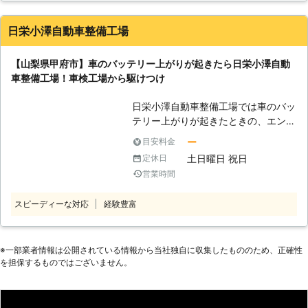
ってしまうと、車は動かなくなりま
す。 またエンジンだけではなくカー
日栄小澤自動車整備工場
ナビやオーディオといった、電気を利
用する電装部品もバッテリー切れによ
【山梨県甲府市】車のバッテリー上がりが起きたら日栄小澤自動
って動かなくなってしまいます。
車整備工場！車検工場から駆けつけ
●24時間365日で対応可能！突然の事
態にも安心して作業を依頼することが
日栄小澤自動車整備工場では車のバッ
できます 車のバッテリーが上がって
テリー上がりが起きたときの、エンジ
しまったことに気づくのは、車を運転
ン始動に駆け付けま
しようとしたけれどうんともすんとも
ー
目安料金
す。
動かないときです。実際に運転をしよ
土日曜日 祝日
定休日
うとしたその瞬間に気が付くので、時
営業時間
間的に余裕がないことも多いでしょ
<甲府市近郊でバッテ
う。 そんなときこそ、弊社「株式会
スピーディーな対応
経験豊富
リー上がりが起きたら駆け付けます！
社クイックキャット」の出番です！弊
> 山梨県甲府市に拠点を置き、車のバ
社は、24時間365日対応していま
ッテリー上がりに対処します。「ライ
す。毎日いつでもお客様のご依頼に備
トを付けたままにしてしまった」「バ
※⼀部業者情報は公開されている情報から当社独⾃に収集したもののため、正確性
えて準備しているからこそ、お客様か
を担保するものではございません。
ッテリーが古くてそろそろ寿命かなと
らご連絡があったときに迅速に駆けつ
思った」というとき、バッテリー上が
けることができるのです。 また最短
りによってエンジンがかからないと困
30分で対応できるので、バッテリー