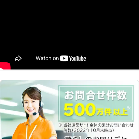
ってしまいますよね。 エンジン始動
のトラブルに迅速に解決して、車を走
のジャンプスタートをおこない、車を
らせることが可能です。お客様がすぐ
動かせるようお手伝いいたします。バ
にでも運転ができる状況になるように
ッテリー上がりで困ったら当店にお任
努めさせていただきますので、車のバ
せください。 <認証工場だから整備士
ッテリーが上がった時はぜひ弊社をご
も在籍でプロが対応！> 愛車を任せる
利用くださいませ。
のですから、信頼できる相手に任せた
いですよね。当店は、関東運輸局長認
証工場です。普段から車検や車の整
備・修理などに携わっており、整備士
も在籍しています。車のプロがお客様
の元に駆け付けますから、技術も安心
ですのでお任せください。 <飛び込み
のお客様も歓迎！バッテリー交換にも
対応> 甲府市の山梨学院大学のすぐそ
ばに工場を構えていますので「車の調
子が悪いから見て欲しい」というとき
も、気軽にお立ちよりください。 バ
ッテリーの交換にも対応しています。
車のバッテリーの寿命は2～3年とい
われており、劣化してくとバッテリー
上がりが起きやすいです。「最近エン