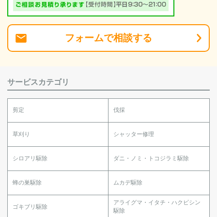
フォーム
で
相談
する
サービスカテゴリ
剪定
伐採
草刈り
シャッター修理
シロアリ駆除
ダニ・ノミ・トコジラミ駆除
蜂の巣駆除
ムカデ駆除
アライグマ・イタチ・ハクビシン
ゴキブリ駆除
駆除