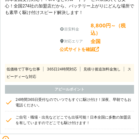
心！全国274社の加盟店だから、バッテリー上がりにどんな場所で
も素早く駆け付けスピード解決します！
8,800円～（税
目安料金
込）
全国
対応エリア
公式サイトを確認
低価格で丁寧な仕事
365日24時間対応
見積り後追加料金無し
ス
ピーディーな対応
アピールポイント
24時間365日受付なのでいつでもすぐに駆け付け！深夜、早朝でもお
電話ください。
ご自宅・職場・出先などどこでも出張可能！日本全国に多数の加盟店
を有していますのでどこでも駆け付けます！