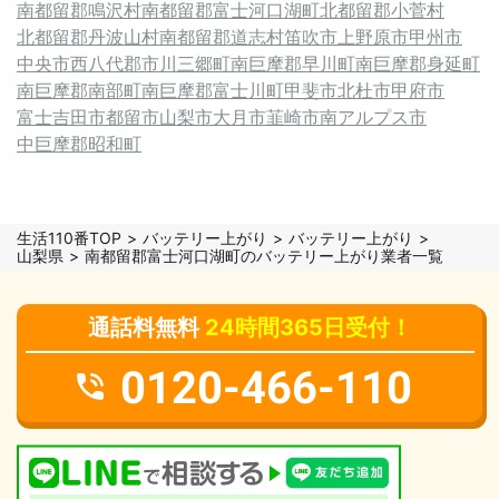
南都留郡鳴沢村
南都留郡富士河口湖町
北都留郡小菅村
北都留郡丹波山村
南都留郡道志村
笛吹市
上野原市
甲州市
中央市
西八代郡市川三郷町
南巨摩郡早川町
南巨摩郡身延町
南巨摩郡南部町
南巨摩郡富士川町
甲斐市
北杜市
甲府市
富士吉田市
都留市
山梨市
大月市
韮崎市
南アルプス市
中巨摩郡昭和町
生活110番TOP
バッテリー上がり
バッテリー上がり
山梨県
南都留郡富士河口湖町のバッテリー上がり業者一覧
通話料無料
24時間365日受付！
0120-466-110