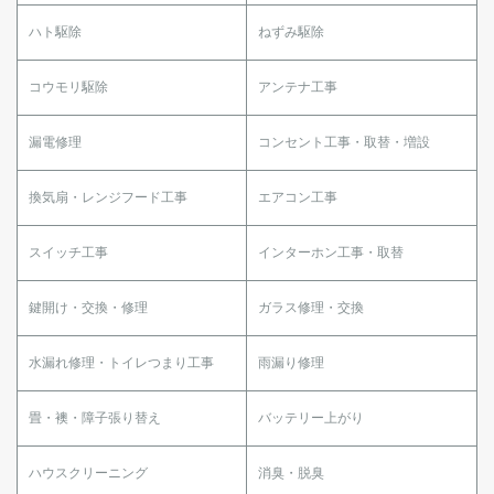
ハト駆除
ねずみ駆除
コウモリ駆除
アンテナ工事
漏電修理
コンセント工事・取替・増設
換気扇・レンジフード工事
エアコン工事
スイッチ工事
インターホン工事・取替
鍵開け・交換・修理
ガラス修理・交換
水漏れ修理・トイレつまり工事
雨漏り修理
畳・襖・障子張り替え
バッテリー上がり
ハウスクリーニング
消臭・脱臭