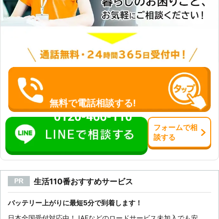
ジンがかかりにくい」「パワーウイン
ドウの動きが遅い」などの症状は、バ
ッテリーの能力が落ちているときに現
れやすいです。バッテリー上がりが起
こる前に、当店にご相談ください。
【対応サービス（一例）】 車のバッ
テリー上がりの出張対応・バッテリー
交換・車検・一般修理・板金・パーツ
取り付け、交換・オイル交換・タイヤ
交換 など
無料で電話相談する!
0120-466-110
フォーム
で
相
談
する
生活110番おすすめサービス
PR
バッテリー上がりに最短5分で到着します！
日本全国受付対応中！JAFなどのロードサービス未加入でも安