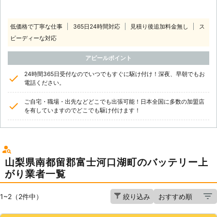
低価格で丁寧な仕事
365日24時間対応
見積り後追加料金無し
ス
ピーディーな対応
アピールポイント
24時間365日受付なのでいつでもすぐに駆け付け！深夜、早朝でもお
電話ください。
ご自宅・職場・出先などどこでも出張可能！日本全国に多数の加盟店
を有していますのでどこでも駆け付けます！
山梨県南都留郡富士河口湖町のバッテリー上
がり業者一覧
1~2（2件中）
絞り込み