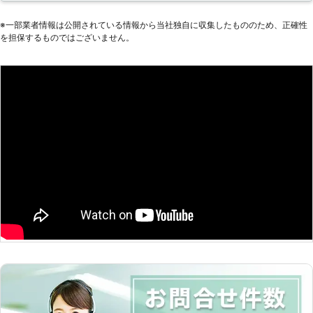
ってしまうと、車は動かなくなりま
す。 またエンジンだけではなくカー
※⼀部業者情報は公開されている情報から当社独⾃に収集したもののため、正確性
を担保するものではございません。
ナビやオーディオといった、電気を利
用する電装部品もバッテリー切れによ
って動かなくなってしまいます。
●24時間365日で対応可能！突然の事
態にも安心して作業を依頼することが
できます 車のバッテリーが上がって
しまったことに気づくのは、車を運転
しようとしたけれどうんともすんとも
動かないときです。実際に運転をしよ
うとしたその瞬間に気が付くので、時
間的に余裕がないことも多いでしょ
う。 そんなときこそ、弊社「株式会
社クイックキャット」の出番です！弊
社は、24時間365日対応していま
す。毎日いつでもお客様のご依頼に備
えて準備しているからこそ、お客様か
らご連絡があったときに迅速に駆けつ
けることができるのです。 また最短
30分で対応できるので、バッテリー