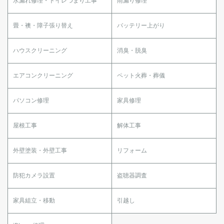
水漏れ修理・トイレつまり工事
雨漏り修理
畳・襖・障子張り替え
バッテリー上がり
ハウスクリーニング
消臭・脱臭
エアコンクリーニング
ペット火葬・葬儀
パソコン修理
家具修理
屋根工事
解体工事
外壁塗装・外壁工事
リフォーム
防犯カメラ設置
盗聴器調査
家具組立・移動
引越し