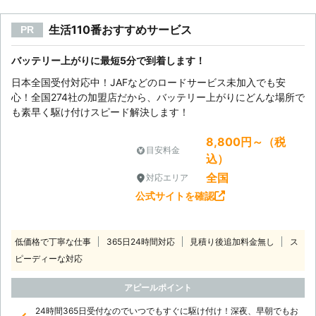
生活110番おすすめサービス
PR
バッテリー上がりに最短5分で到着します！
日本全国受付対応中！JAFなどのロードサービス未加入でも安
心！全国274社の加盟店だから、バッテリー上がりにどんな場所で
も素早く駆け付けスピード解決します！
8,800円～（税
目安料金
込）
全国
対応エリア
公式サイトを確認
低価格で丁寧な仕事
365日24時間対応
見積り後追加料金無し
ス
ピーディーな対応
アピールポイント
24時間365日受付なのでいつでもすぐに駆け付け！深夜、早朝でもお