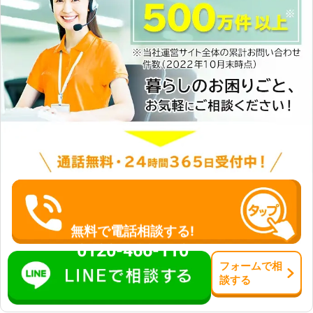
のトラブルに迅速に解決して、車を走
らせることが可能です。お客様がすぐ
にでも運転ができる状況になるように
努めさせていただきますので、車のバ
ッテリーが上がった時はぜひ弊社をご
利用くださいませ。
無料で電話相談する!
0120-466-110
フォーム
で
相
談
する