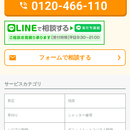
0120-466-110
フォーム
で
相談
する
サービスカテゴリ
剪定
伐採
草刈り
シャッター修理
シロアリ駆除
ダニ・ノミ・トコジラミ駆除