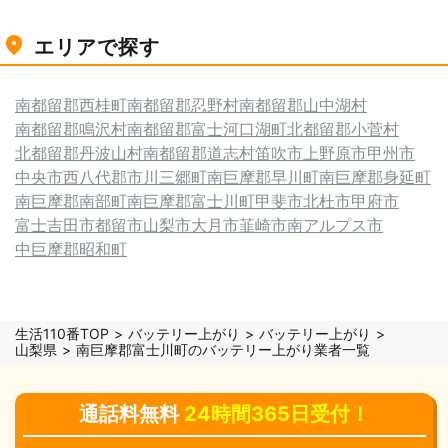
エリアで探す
南都留郡西桂町
南都留郡忍野村
南都留郡山中湖村
南都留郡鳴沢村
南都留郡富士河口湖町
北都留郡小菅村
北都留郡丹波山村
南都留郡道志村
笛吹市
上野原市
甲州市
中央市
西八代郡市川三郷町
南巨摩郡早川町
南巨摩郡身延町
南巨摩郡南部町
南巨摩郡富士川町
甲斐市
北杜市
甲府市
富士吉田市
都留市
山梨市
大月市
韮崎市
南アルプス市
中巨摩郡昭和町
生活110番TOP
バッテリー上がり
バッテリー上がり
山梨県
南巨摩郡富士川町のバッテリー上がり業者一覧
通話料無料
24時間365日受付！