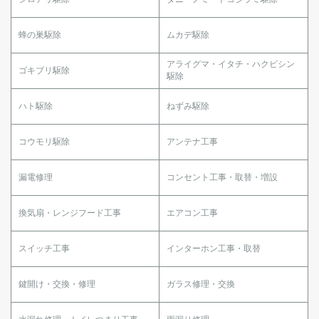
蜂の巣駆除
ムカデ駆除
アライグマ・イタチ・ハクビシン
ゴキブリ駆除
駆除
ハト駆除
ねずみ駆除
コウモリ駆除
アンテナ工事
漏電修理
コンセント工事・取替・増設
換気扇・レンジフード工事
エアコン工事
スイッチ工事
インターホン工事・取替
鍵開け・交換・修理
ガラス修理・交換