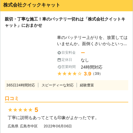
株式会社クイックキャット
親切・丁寧な施工！車のバッテリー切れは「株式会社クイットキ
ャット」におまかせ
車のバッテリー上がりを、放置しては
いませんか。面倒くさいからといって
バッテリー上がりを放置してしまう
ー
目安料金
と、タンク内のガソリンが固まって詰
なし
定休日
まりを引き起こす恐れがあります。そ
24時間対応
営業時間
のため、車のバッテリー上がりはすぐ
★★★★★
3.9
（39）
にでも解消する必要があるのです。
もしも車のバッテリー切れが起きたと
365日24時間対応
スピーディーな対応
経験豊富
きは、「株式会社クイックキャット」
におまかせください！ ●車のバッテ
口コミ
リーが上がるのは充電がなくなったか
ら 車のバッテリーが上がってしまう
5
★★★★★
のは、バッテリー内の充電が無くなっ
丁寧に説明もあってとても印象がよかったです。
てしまったからです。車のエンジンは
バッテリー内の電気を利用して動きだ
広島県
広島市中区
2022年06月06日
すので、バッテリー内の電気がなくな