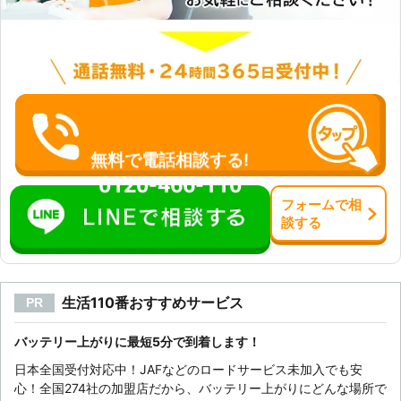
てバッテリー交換をしておきましょ
う。 当店では店舗にてバッテリー交
換を承っています。「最近エンジンの
かかりが悪い」「ライトが暗い」とい
うときには、バッテリーの寿命が近い
かもしれません。車のバッテリー交換
も気軽にご依頼ください。お待ちして
います。 【対応サービス（一例）】
無料で電話相談する!
バッテリー上がりによる出張対応・バ
ッテリー交換・修理・板金・塗装・車
0120-466-110
検・レッカー（24時間）
フォーム
で
相
談
する
生活110番おすすめサービス
PR
バッテリー上がりに最短5分で到着します！
日本全国受付対応中！JAFなどのロードサービス未加入でも安
心！全国274社の加盟店だから、バッテリー上がりにどんな場所で