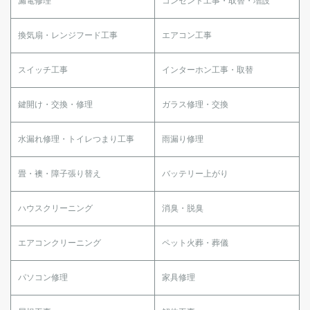
漏電修理
コンセント工事・取替・増設
換気扇・レンジフード工事
エアコン工事
スイッチ工事
インターホン工事・取替
鍵開け・交換・修理
ガラス修理・交換
水漏れ修理・トイレつまり工事
雨漏り修理
畳・襖・障子張り替え
バッテリー上がり
ハウスクリーニング
消臭・脱臭
エアコンクリーニング
ペット火葬・葬儀
パソコン修理
家具修理