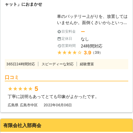
ャット」におまかせ
車のバッテリー上がりを、放置しては
いませんか。面倒くさいからといって
バッテリー上がりを放置してしまう
ー
目安料金
と、タンク内のガソリンが固まって詰
なし
定休日
まりを引き起こす恐れがあります。そ
24時間対応
営業時間
のため、車のバッテリー上がりはすぐ
★★★★★
3.9
（39）
にでも解消する必要があるのです。
もしも車のバッテリー切れが起きたと
365日24時間対応
スピーディーな対応
経験豊富
きは、「株式会社クイックキャット」
におまかせください！ ●車のバッテ
口コミ
リーが上がるのは充電がなくなったか
ら 車のバッテリーが上がってしまう
5
★★★★★
のは、バッテリー内の充電が無くなっ
丁寧に説明もあってとても印象がよかったです。
てしまったからです。車のエンジンは
バッテリー内の電気を利用して動きだ
広島県
広島市中区
2022年06月06日
すので、バッテリー内の電気がなくな
ってしまうと、車は動かなくなりま
す。 またエンジンだけではなくカー
有限会社入部商会
ナビやオーディオといった、電気を利