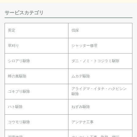
サービスカテゴリ
剪定
伐採
草刈り
シャッター修理
シロアリ駆除
ダニ・ノミ・トコジラミ駆除
蜂の巣駆除
ムカデ駆除
アライグマ・イタチ・ハクビシン
ゴキブリ駆除
駆除
ハト駆除
ねずみ駆除
コウモリ駆除
アンテナ工事