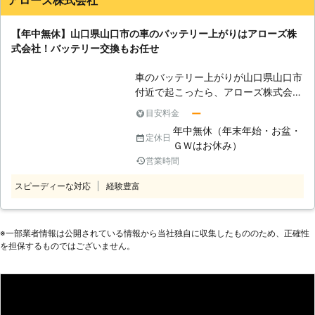
駆けつけてエンジン始動の対応をおこ
ッテリーが上がった時はぜひ弊社をご
ないます。バッテリー上がりに困った
利用くださいませ。
【年中無休】山口県山口市の車のバッテリー上がりはアローズ株
らまずはご相談ください。 <山口市で
式会社！バッテリー交換もお任せ
対応！近郊エリアに密着> 山口県山口
市に拠点を置き、山口市内はもちろ
車のバッテリー上がりが山口県山口市
ん、防府市や周南市をはじめ近郊エリ
付近で起こったら、アローズ株式会社
アにて対応。地域密着で走り慣れた場
にお任せ！お客様の元に駆け付け、エ
所だからこそ、移動に時間がかからず
ー
目安料金
ンジン始動対応します。アローズがお
スムーズに駆けつけることができます
年中無休（年末年始・お盆・
客様のカーライフを100％サポー
定休日
よ。「地元の業者に依頼したい」「早
ＧＷはお休み）
ト！
く来てほしい」そんなときに頼ってく
営業時間
<年中無休の営業！土日や祝日の
ださい。 （対応エリア） ●山口県 山
バッテリー上がりもお任せ> 車のバッ
スピーディーな対応
経験豊富
口市,宇部市,萩市,防府市,美祢市,周南
テリー上がりは突然訪れますよね。と
市 【実際の施工実績（一例）】 ▼山
くに土日や連休に、いつも使わないフ
口県防府市 思い当たる原因：ライト
ァミリーカーを動かそうとしたら、バ
のつけっぱなし メーカー：マツダ 料
※⼀部業者情報は公開されている情報から当社独⾃に収集したもののため、正確性
ッテリーが放電で上がって「エンジン
金：15,000円 ▼山口県山口市 思い当
を担保するものではございません。
がかからない」ということも。 アロ
たる原因：エアコンつけっぱなし メ
ーズは年中無休の営業なので、土日は
ーカー：スズキ 料金：10,000円 ※税
もちろん祝日などの連休にも対応でき
込価格です。 ※状況に応じて料金は変
ます。急なバッテリー上がりで困って
動します。
しまったときにはご連絡を！お客様の