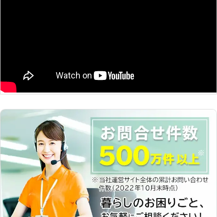
元に駆け付け、エンジン始動のお手伝
いをします。 ●対応エリア 山口県
山口市,宇部市,萩市,防府市,美祢市,周
南市 <プロの整備士が対応します> バ
ッテリー上がりが起きたとしても、愛
車を人に任せるのはちょっと心配です
よね。そんなときにもご安心を！当店
は中国陸運局の認証工場なので、車検
を受けられる設備と整備士など車のプ
ロが在籍しています。 バッテリー上
がりが起きたときにも、お客様の元に
車のプロが駆け付けて出張対応。車の
ことを良く知るスタッフが、車の状態
に合わせて対処します。お客様の愛車
もぜひお任せください。 <バッテリー
交換も承り！> 車のバッテリーには寿
命があり、車の乗り方で変動しますが
およそ2～3年くらいで交換の時期を
迎えます。バッテリーの機能が低下す
るとバッテリー上がりが起きやすくな
るので、そうなる前に事前に対策とし