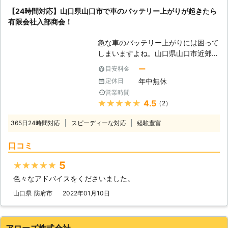
用する電装部品もバッテリー切れによ
【24時間対応】山口県山口市で車のバッテリー上がりが起きたら
って動かなくなってしまいます。
有限会社入部商会！
●24時間365日で対応可能！突然の事
態にも安心して作業を依頼することが
急な車のバッテリー上がりには困って
できます 車のバッテリーが上がって
しまいますよね。山口県山口市近郊に
しまったことに気づくのは、車を運転
て「バッテリーが上がってしまっ
しようとしたけれどうんともすんとも
ー
目安料金
た！」というときは、有限会社入部商
動かないときです。実際に運転をしよ
年中無休
定休日
会にお任せください。お客様の元に駆
うとしたその瞬間に気が付くので、時
営業時間
け付けま
間的に余裕がないことも多いでしょ
★★★★★
4.5
（2）
す。
う。 そんなときこそ、弊社「株式会
<24
社クイックキャット」の出番です！弊
365日24時間対応
スピーディーな対応
経験豊富
時間対応！深夜や早朝でもお任せ> 車
社は、24時間365日対応していま
のバッテリー上がりは突然のタイミン
す。毎日いつでもお客様のご依頼に備
口コミ
グで起こりますよね。エンジンがかか
えて準備しているからこそ、お客様か
らなくなり「深夜で誰にも頼れない」
らご連絡があったときに迅速に駆けつ
5
★★★★★
「動けなくてどうしよう！」というと
けることができるのです。 また最短
色々なアドバイスをくださいました。
きには、私たち有限会社入部商会にお
30分で対応できるので、バッテリー
任せください。 当店は24時間対応し
山口県
防府市
2022年01月10日
のトラブルに迅速に解決して、車を走
ていますので深夜や早朝など、どこも
らせることが可能です。お客様がすぐ
頼ることができないときにもお客様の
にでも運転ができる状況になるように
味方です！ご連絡くだされば、迅速に
アローズ株式会社
努めさせていただきますので、車のバ