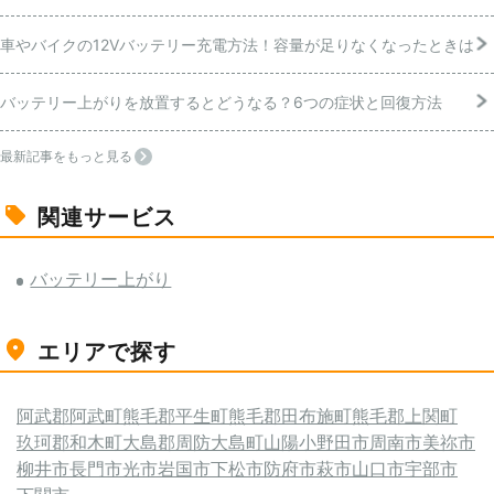
車やバイクの12Vバッテリー充電方法！容量が足りなくなったときは
バッテリー上がりを放置するとどうなる？6つの症状と回復方法
最新記事をもっと見る
関連サービス
バッテリー上がり
エリアで探す
阿武郡阿武町
熊毛郡平生町
熊毛郡田布施町
熊毛郡上関町
玖珂郡和木町
大島郡周防大島町
山陽小野田市
周南市
美祢市
柳井市
長門市
光市
岩国市
下松市
防府市
萩市
山口市
宇部市