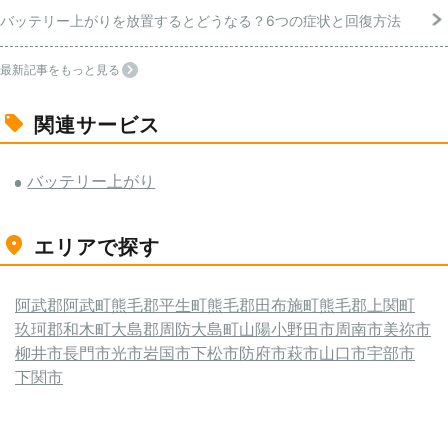
バッテリー上がりを放置するとどうなる？6つの症状と回復方法
最新記事をもっと見る
関連サービス
バッテリー上がり
エリアで探す
阿武郡阿武町
熊毛郡平生町
熊毛郡田布施町
熊毛郡上関町
玖珂郡和木町
大島郡周防大島町
山陽小野田市
周南市
美祢市
柳井市
長門市
光市
岩国市
下松市
防府市
萩市
山口市
宇部市
下関市