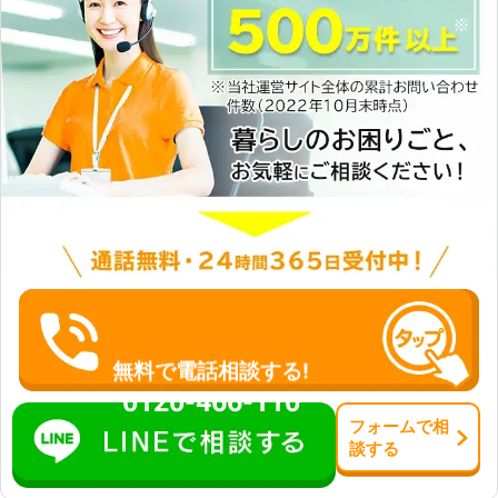
がスムーズです。 【実際の施工実績
（一例）】 ●山口市周南市 依頼内
容：気温の影響でエンジンがかからな
い。 メーカー：スズキ 料金：12,000
円 ●山口県光市 依頼内容：電気を付
けたままにした気がする。 メーカ
ー：トヨタ 料金：15,000円 ※税込価
格です。 ※依頼内容によって料金は変
動します。
無料で電話相談する!
0120-466-110
フォーム
で
相
談
する