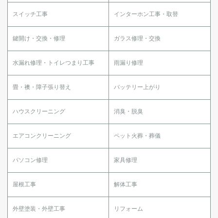
スイッチ工事
インターホン工事・取替
鍵開け・交換・修理
ガラス修理・交換
水漏れ修理・トイレつまり工事
雨漏り修理
畳・襖・障子張り替え
バッテリー上がり
ハウスクリーニング
消臭・脱臭
エアコンクリーニング
ペット火葬・葬儀
パソコン修理
家具修理
屋根工事
解体工事
外壁塗装・外壁工事
リフォーム