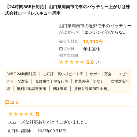
用する電装部品もバッテリー切れによ
【24時間365日対応】山口県周南市で車のバッテリー上がりは株
って動かなくなってしまいます。
式会社ロードレスキュー周南
●24時間365日で対応可能！突然の事
態にも安心して作業を依頼することが
山口県周南市の近郊で車のバッテリー
できます 車のバッテリーが上がって
が上がって「エンジンがかからな
しまったことに気づくのは、車を運転
い！」そんなときは株式会社ロードレ
しようとしたけれどうんともすんとも
12,000円
目安料金
スキュー周南にご連絡ください。迅速
動かないときです。実際に運転をしよ
年中無休
定休日
に駆け付け対応しま
うとしたその瞬間に気が付くので、時
営業時間
す。
間的に余裕がないことも多いでしょ
★★★★★
5.0
（1）
【24時間365
う。 そんなときこそ、弊社「株式会
日！車のバッテリー上がりにいつでも
社クイックキャット」の出番です！弊
365日24時間対応
ご好評・高いリピート率
サポート万全
スピー
対応】 バッテリー上がりは予期せぬ
社は、24時間365日対応していま
ディーな対応
低価格で丁寧な仕事
作業外注一切なし
女性対応可
タイミングで起こってしまいますよ
す。毎日いつでもお客様のご依頼に備
能
無料現地調査実施
経験豊富
見積り後追加料金無し
ね。 ・深夜でも対応してくれる業者
えて準備しているからこそ、お客様か
はどこだろう ・急ぎの用事があるか
らご連絡があったときに迅速に駆けつ
口コミ
らすぐに来てほしい ・車の扱いに慣
けることができるのです。 また最短
れたスタッフに依頼したい このよう
30分で対応できるので、バッテリー
5
★★★★★
なご要望は「ロードレスキュー周南」
のトラブルに迅速に解決して、車を走
スムーズな対応ありがとうございました。
がかなえます！当店は周南市からその
らせることが可能です。お客様がすぐ
近郊エリアに対応しているロードサー
にでも運転ができる状況になるように
山口県
岩国市
2025年09月18日
ビス専門店です。 24時間365日の営
努めさせていただきますので、車のバ