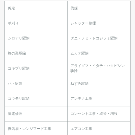
剪定
伐採
草刈り
シャッター修理
シロアリ駆除
ダニ・ノミ・トコジラミ駆除
蜂の巣駆除
ムカデ駆除
アライグマ・イタチ・ハクビシン
ゴキブリ駆除
駆除
ハト駆除
ねずみ駆除
コウモリ駆除
アンテナ工事
漏電修理
コンセント工事・取替・増設
換気扇・レンジフード工事
エアコン工事