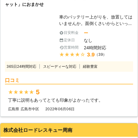
ャット」におまかせ
車のバッテリー上がりを、放置しては
いませんか。面倒くさいからといって
バッテリー上がりを放置してしまう
ー
目安料金
と、タンク内のガソリンが固まって詰
なし
定休日
まりを引き起こす恐れがあります。そ
24時間対応
営業時間
のため、車のバッテリー上がりはすぐ
★★★★★
3.9
（39）
にでも解消する必要があるのです。
もしも車のバッテリー切れが起きたと
365日24時間対応
スピーディーな対応
経験豊富
きは、「株式会社クイックキャット」
におまかせください！ ●車のバッテ
口コミ
リーが上がるのは充電がなくなったか
ら 車のバッテリーが上がってしまう
5
★★★★★
のは、バッテリー内の充電が無くなっ
丁寧に説明もあってとても印象がよかったです。
てしまったからです。車のエンジンは
バッテリー内の電気を利用して動きだ
広島県
広島市中区
2022年06月06日
すので、バッテリー内の電気がなくな
ってしまうと、車は動かなくなりま
す。 またエンジンだけではなくカー
株式会社ロードレスキュー周南
ナビやオーディオといった、電気を利