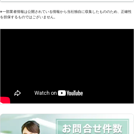
業なのでお客様の「ヘルプ！」にいつ
ッテリーが上がった時はぜひ弊社をご
でも駆け付け可能です。急にエンジン
※⼀部業者情報は公開されている情報から当社独⾃に収集したもののため、正確性
利用くださいませ。
がかからず困ったら、まずは当店にご
を担保するものではございません。
連絡ください。 【周南市内なら最短
10分で駆け付け！】 周南市清水に拠
点を構え、市内であれば最短10分で
お客様の元に到着、対応をおこないま
す。 バッテリー上がりだけでなく車
のバッテリー交換をはじめ、その他ロ
ードサービス全般にも対応。近隣です
ぐに対応できる業者をお探しであれ
ば、ぜひとも私たちにお任せを。
【クレジットカード対応可！事前に支
払い方法をお知らせください】 思わ
ぬハプニングで手持ちが少ないことも
ありますよね。ロードレスキュー周南
は出張対応の際にもクレジットカード
でお支払い可能！ カード支払いをご
希望される場合は、ご依頼時に支払い
方法をお知らせください。カード端末
をもって作業に伺うので、支払いまで