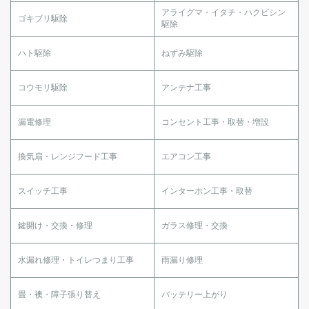
アライグマ・イタチ・ハクビシン
ゴキブリ駆除
駆除
ハト駆除
ねずみ駆除
コウモリ駆除
アンテナ工事
漏電修理
コンセント工事・取替・増設
換気扇・レンジフード工事
エアコン工事
スイッチ工事
インターホン工事・取替
鍵開け・交換・修理
ガラス修理・交換
水漏れ修理・トイレつまり工事
雨漏り修理
畳・襖・障子張り替え
バッテリー上がり