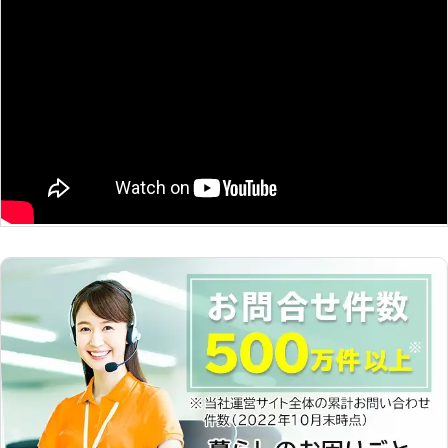
ー切れが原因と考えられます。 車バ
のトラブルに迅速に解決して、車を走
ッテリー上がりを解消させるには、エ
らせることが可能です。お客様がすぐ
ンジンをかけてバッテリーの充電が必
にでも運転ができる状況になるように
要です。当店ではご連絡いただければ
努めさせていただきますので、車のバ
駆けつけて、エンジンをかけるお手伝
ッテリーが上がった時はぜひ弊社をご
いをします。「バッテリーが上がって
利用くださいませ。
エンジンがかからない！」そんなとき
はお任せください。 ●手話での対応
が可能！お気軽にお尋ねください 当
店は代表と事務スタッフが手話での対
応可能です。「事故を起こしてしまっ
た」「車の調子が悪いから見て欲し
い」などの車のお困り事があれば、聴
覚障害を持つ方も安心してご相談いた
だけます。 有限会社プロクリーンオ
ートスマイルでは、ご来店されたお客
様がいつも笑顔に、さらに従業員やそ
の家族みんながいつも笑顔でいられる
ことを大切にサービスしています。車
のバッテリー上がりでお困りでした
ら、お気軽にご相談ください。