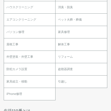
ハウスクリーニング
消臭・脱臭
エアコンクリーニング
ペット火葬・葬儀
パソコン修理
家具修理
屋根工事
解体工事
外壁塗装・外壁工事
リフォーム
防犯カメラ設置
盗聴器調査
家具組立・移動
引越し
iPhone修理
生活110番とは