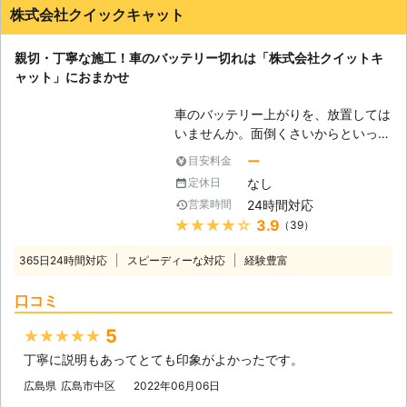
株式会社クイックキャット
親切・丁寧な施工！車のバッテリー切れは「株式会社クイットキ
ャット」におまかせ
車のバッテリー上がりを、放置しては
いませんか。面倒くさいからといって
バッテリー上がりを放置してしまう
ー
目安料金
と、タンク内のガソリンが固まって詰
なし
定休日
まりを引き起こす恐れがあります。そ
24時間対応
営業時間
のため、車のバッテリー上がりはすぐ
★★★★★
3.9
（39）
にでも解消する必要があるのです。
もしも車のバッテリー切れが起きたと
365日24時間対応
スピーディーな対応
経験豊富
きは、「株式会社クイックキャット」
におまかせください！ ●車のバッテ
口コミ
リーが上がるのは充電がなくなったか
ら 車のバッテリーが上がってしまう
5
★★★★★
のは、バッテリー内の充電が無くなっ
丁寧に説明もあってとても印象がよかったです。
てしまったからです。車のエンジンは
バッテリー内の電気を利用して動きだ
広島県
広島市中区
2022年06月06日
すので、バッテリー内の電気がなくな