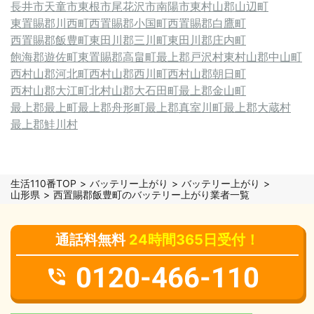
長井市
天童市
東根市
尾花沢市
南陽市
東村山郡山辺町
東置賜郡川西町
西置賜郡小国町
西置賜郡白鷹町
西置賜郡飯豊町
東田川郡三川町
東田川郡庄内町
飽海郡遊佐町
東置賜郡高畠町
最上郡戸沢村
東村山郡中山町
西村山郡河北町
西村山郡西川町
西村山郡朝日町
西村山郡大江町
北村山郡大石田町
最上郡金山町
最上郡最上町
最上郡舟形町
最上郡真室川町
最上郡大蔵村
最上郡鮭川村
生活110番TOP
バッテリー上がり
バッテリー上がり
山形県
西置賜郡飯豊町のバッテリー上がり業者一覧
通話料無料
24時間365日受付！
0120-466-110