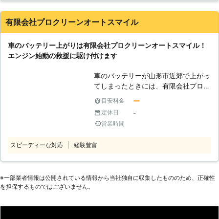
ってしまうと、車は動かなくなりま
す。 またエンジンだけではなくカー
有限会社プロクリーンオートスマイル
ナビやオーディオといった、電気を利
用する電装部品もバッテリー切れによ
車のバッテリー上がりは有限会社プロクリーンオートスマイル！
って動かなくなってしまいます。
エンジン始動の救援に駆け付けます
●24時間365日で対応可能！突然の事
態にも安心して作業を依頼することが
車のバッテリーが山形市近郊で上がっ
できます 車のバッテリーが上がって
てしまったときには、有限会社プロク
しまったことに気づくのは、車を運転
リーンオートスマイルにお任せくださ
しようとしたけれどうんともすんとも
ー
目安料金
い。当店は、山形県山形市に拠点をお
動かないときです。実際に運転をしよ
-
定休日
き、自動車整備や修理を承っていま
うとしたその瞬間に気が付くので、時
営業時間
す。 車のプロがいるから安心して車
間的に余裕がないことも多いでしょ
のバッテリー対処をお任せください。
う。 そんなときこそ、弊社「株式会
スピーディーな対応
経験豊富
「あれ？エンジンがかからない」そん
社クイックキャット」の出番です！弊
なときにはご連絡くださいませ。 ●
社は、24時間365日対応していま
車のバッテリー上がりが起きたら駆け
す。毎日いつでもお客様のご依頼に備
付けます！ エンジンがかからない！
※⼀部業者情報は公開されている情報から当社独⾃に収集したもののため、正確性
えて準備しているからこそ、お客様か
を担保するものではございません。
そんなとき「ライトを付けたままにし
らご連絡があったときに迅速に駆けつ
た」「あまり車に乗ってない」という
けることができるのです。 また最短
ことに心辺りがあれば、車のバッテリ
30分で対応できるので、バッテリー