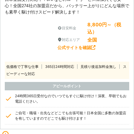
心！全国274社の加盟店だから、バッテリー上がりにどんな場所で
も素早く駆け付けスピード解決します！
8,800円～（税
目安料金
込）
全国
対応エリア
公式サイトを確認
低価格で丁寧な仕事
365日24時間対応
見積り後追加料金無し
ス
ピーディーな対応
アピールポイント
24時間365日受付なのでいつでもすぐに駆け付け！深夜、早朝でもお
電話ください。
ご自宅・職場・出先などどこでも出張可能！日本全国に多数の加盟店
を有していますのでどこでも駆け付けます！