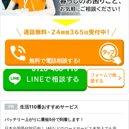
無料で電話相談する!
0120-466-110
フォーム
で
相
談
する
生活110番おすすめサービス
PR
バッテリー上がりに最短5分で到着します！
日本全国受付対応中！JAFなどのロードサービス未加入でも安