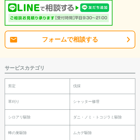
フォーム
で
相談
する
サービスカテゴリ
剪定
伐採
草刈り
シャッター修理
シロアリ駆除
ダニ・ノミ・トコジラミ駆除
蜂の巣駆除
ムカデ駆除